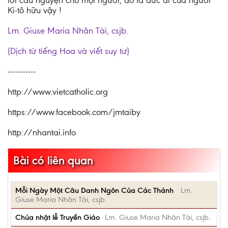
lời cầu nguyện cho mọi người, đó là đức ái của người
Ki-tô hữu vậy !
Lm. Giuse Maria Nhân Tài, csjb.
(Dịch từ tiếng Hoa và viết suy tư)
-----------
http://www.vietcatholic.org
https://www.facebook.com/jmtaiby
http://nhantai.info
Bài có liên quan
Mỗi Ngày Một Câu Danh Ngôn Của Các Thánh
Lm.
Giuse Maria Nhân Tài, csjb.
Chúa nhật lễ Truyền Giáo
Lm. Giuse Maria Nhân Tài, csjb.