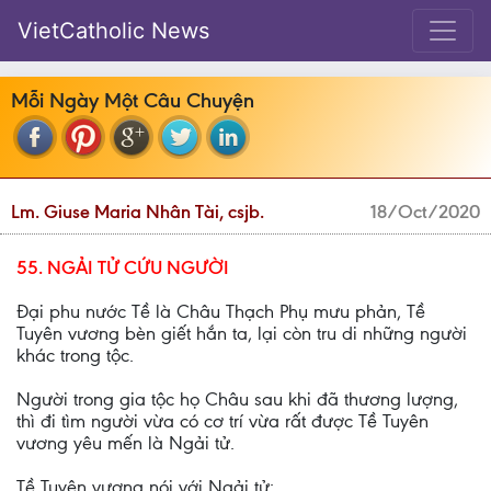
VietCatholic News
Mỗi Ngày Một Câu Chuyện
Lm. Giuse Maria Nhân Tài, csjb.
18/Oct/2020
55. NGẢI TỬ CỨU NGƯỜI
Đại phu nước Tề là Châu Thạch Phụ mưu phản, Tề
Tuyên vương bèn giết hắn ta, lại còn tru di những người
khác trong tộc.
Người trong gia tộc họ Châu sau khi đã thương lượng,
thì đi tìm người vừa có cơ trí vừa rất được Tề Tuyên
vương yêu mến là Ngải tử.
Tề Tuyên vương nói với Ngải tử: