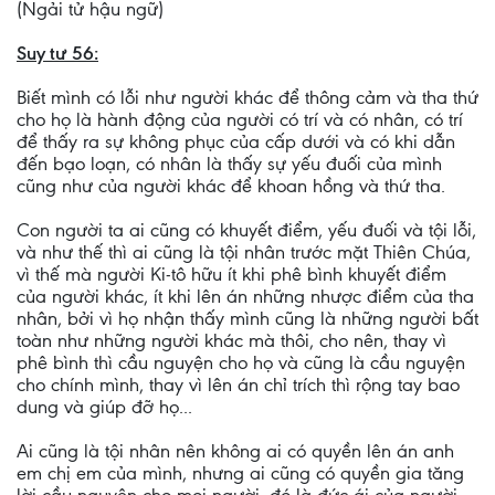
(Ngải tử hậu ngữ)
Suy tư 56:
Biết mình có lỗi như người khác để thông cảm và tha thứ
cho họ là hành động của người có trí và có nhân, có trí
để thấy ra sự không phục của cấp dưới và có khi dẫn
đến bạo loạn, có nhân là thấy sự yếu đuối của mình
cũng như của người khác để khoan hồng và thứ tha.
Con người ta ai cũng có khuyết điểm, yếu đuối và tội lỗi,
và như thế thì ai cũng là tội nhân trước mặt Thiên Chúa,
vì thế mà người Ki-tô hữu ít khi phê bình khuyết điểm
của người khác, ít khi lên án những nhược điểm của tha
nhân, bởi vì họ nhận thấy mình cũng là những người bất
toàn như những người khác mà thôi, cho nên, thay vì
phê bình thì cầu nguyện cho họ và cũng là cầu nguyện
cho chính mình, thay vì lên án chỉ trích thì rộng tay bao
dung và giúp đỡ họ...
Ai cũng là tội nhân nên không ai có quyền lên án anh
em chị em của mình, nhưng ai cũng có quyền gia tăng