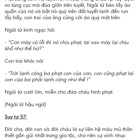
vo tùng cục mà đùa giỡn trên tuyết, Ngải tử bèn lấy áo
quần của nó và bắt nó quỳ trên đất tuyết lạnh đến run
lẩy bẩy, con trai của ông cũng cởi áo quỳ một bên.
Ngải tử kinh ngạc hỏi:
- “Con mày có lỗi thì nó chịu phạt, tại sao mày lại chịu
khổ như thế hử?”
Con trai khóc nói:
- “Trời lạnh cóng ba phạt con của con, con cũng phạt lại
con của ba phải lạnh cóng như thế !”
Ngải tử cười lớn, miễn cho đứa cháu hình phạt.
(Ngải tử hậu ngữ)
Suy tư 57:
Đời cha, đời con và đời cháu là sự liên hệ máu mủ thân
thiết gần gũi nhất trong gia tộc, cho nên sự vinh nhục