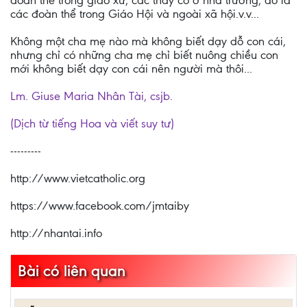
đoàn thể trong giáo xứ, các thầy cô ở nhà trường, đó là
các đoàn thể trong Giáo Hội và ngoài xã hội.v.v...
Không một cha mẹ nào mà không biết dạy dỗ con cái,
nhưng chỉ có những cha mẹ chỉ biết nuông chiều con
mới không biết dạy con cái nên người mà thôi...
Lm. Giuse Maria Nhân Tài, csjb.
(Dịch từ tiếng Hoa và viết suy tư)
---------
http://www.vietcatholic.org
https://www.facebook.com/jmtaiby
http://nhantai.info
Bài có liên quan