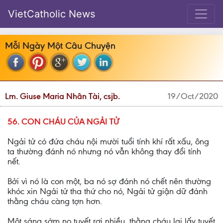
VietCatholic News
Mỗi Ngày Một Câu Chuyện
Lm. Giuse Maria Nhân Tài, csjb.
19/Oct/2020
56. CON CHÁU CỦA NGẢI TỬ
Ngải tử có đứa cháu nội mười tuổi tính khí rất xấu, ông
ta thường đánh nó nhưng nó vẫn không thay đổi tính
nết.
Bởi vì nó là con một, ba nó sợ đánh nó chết nên thường
khóc xin Ngải tử tha thứ cho nó, Ngải tử giận dữ đánh
thằng cháu càng tợn hơn.
Một sáng sớm nọ tuyết rơi nhiều, thằng cháu lại lấy tuyết