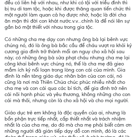
đều có liên hệ với nhau, như khi có tội với triều đình thì
bị tru di tam tộc, hoặc khi được thăng quan tiến chức thì
một người làm quan cả họ được nhờ, hoặc là đời cha
ăn mặn thì đời con khát nước.v.v...chính là để nói lên sự
gắn bó mật thiết với nhau trong gia tộc.
Có những cha mẹ dạy con nhưng ông bà lại bênh vực
chúng nó, đó là ông bà bắc cầu để cháu vượt ra khỏi kỷ
cương gia đình trở thành mối an nguy cho xã hội sau
này; có những ông bà sửa phạt cháu nhưng cha mẹ lại
công khai bênh vực chúng nó, thế là cha mẹ đã gieo
mầm ích kỷ nổi loạn trong lòng con cái của mình. Gia
đình là nền tảng giáo dục nhân bản của con cái, nó
cũng là nơi mà Thiên Chúa chúc phúc nhiều nhất cho
cha mẹ và con cái qua các bí tích, để gia đình trở nên
cái nôi hạnh phúc và yêu thương, không những cho con
cái mà thôi, nhưng còn là cho xã hội và cho mọi người.
Giáo dục trẻ em không là độc quyền của ai, nhưng là
bổn phận trực tiếp nhất, cấp thiết nhất và trách nhiệm
nhất là của cha mẹ, do đó mà cha mẹ phải biết cám ơn
những người đã gián tiếp dạy dỗ con mình, đó là các