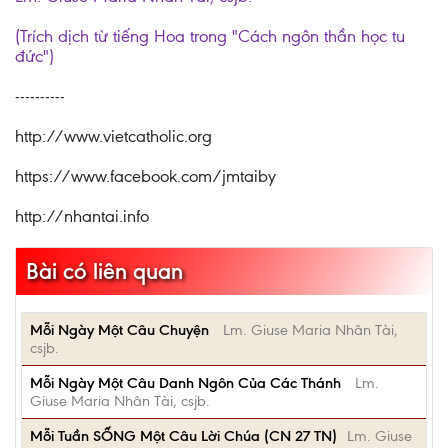
(Trích dịch từ tiếng Hoa trong "Cách ngôn thần học tu
đức")
----------
http://www.vietcatholic.org
https://www.facebook.com/jmtaiby
http://nhantai.info
Bài có liên quan
Mỗi Ngày Một Câu Chuyện
Lm. Giuse Maria Nhân Tài,
csjb.
Mỗi Ngày Một Câu Danh Ngôn Của Các Thánh
Lm.
Giuse Maria Nhân Tài, csjb.
Mỗi Tuần SỐNG Một Câu Lời Chúa (CN 27 TN)
Lm. Giuse