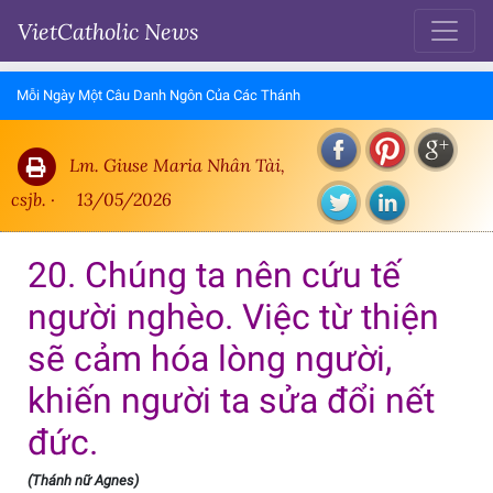
VietCatholic News
Mỗi Ngày Một Câu Danh Ngôn Của Các Thánh
Lm. Giuse Maria Nhân Tài,
csjb. ·
13/05/2026
20. Chúng ta nên cứu tế
người nghèo. Việc từ thiện
sẽ cảm hóa lòng người,
khiến người ta sửa đổi nết
đức.
(Thánh nữ Agnes)