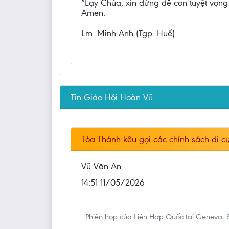
“Lạy Chúa, xin đừng để con tuyệt vọng 
Amen.
Lm. Minh Anh (Tgp. Huế)
Tin Giáo Hội Hoàn Vũ
Tòa Thánh kêu gọi các chính sách di cư
Vũ Văn An
14:51 11/05/2026
Phiên họp của Liên Hợp Quốc tại Geneva. S