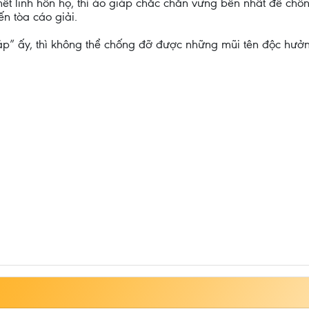
hết linh hồn họ, thì áo giáp chắc chắn vững bền nhất để chố
ến tòa cáo giải.
iáp” ấy, thì không thể chống đỡ được những mũi tên độc hưở