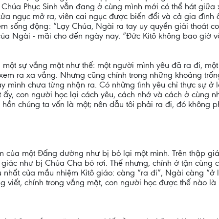
n Chúa Phục Sinh vẫn đang ở cùng mình mới có thể hát giữa x
 cửa ngục mở ra, viên cai ngục được biến đổi và cả gia đình 
ệm sống động: “Lạy Chúa, Ngài ra tay uy quyền giải thoát c
của Ngài - mãi cho đến ngày nay. “Đức Kitô không bao giờ v
ua một sự vắng mặt như thế: một người mình yêu đã ra đi, mộ
em ra xa vắng. Nhưng cũng chính trong những khoảng trống
ây mình chưa từng nhận ra. Có những tình yêu chỉ thực sự ở 
 ấy, con người học lại cách yêu, cách nhớ và cách ở cùng 
nh hồn chúng ta vốn là một; nên dẫu tôi phải ra đi, đó không
 của một Đấng dường như bị bỏ lại một mình. Trên thập giá,
giác như bị Chúa Cha bỏ rơi. Thế nhưng, chính ở tận cùng c
u nhất của mầu nhiệm Kitô giáo: càng “ra đi”, Ngài càng “ở 
g viết, chính trong vắng mặt, con người học được thế nào là 