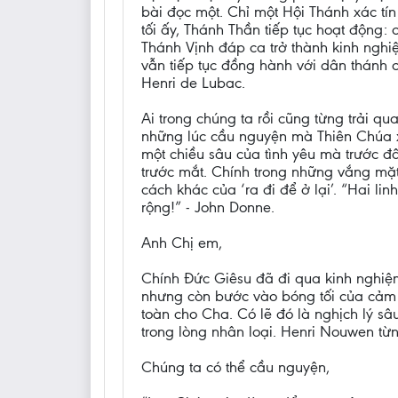
bài đọc một. Chỉ một Hội Thánh xác tí
tối ấy, Thánh Thần tiếp tục hoạt động:
Thánh Vịnh đáp ca trở thành kinh nghi
vẫn tiếp tục đồng hành với dân thánh 
Henri de Lubac.
Ai trong chúng ta rồi cũng từng trải q
những lúc cầu nguyện mà Thiên Chúa x
một chiều sâu của tình yêu mà trước đ
trước mắt. Chính trong những vắng mặt
cách khác của ‘ra đi để ở lại’. “Hai li
rộng!” - John Donne.
Anh Chị em,
Chính Đức Giêsu đã đi qua kinh nghiệm
nhưng còn bước vào bóng tối của cảm 
toàn cho Cha. Có lẽ đó là nghịch lý sâ
trong lòng nhân loại. Henri Nouwen từn
Chúng ta có thể cầu nguyện,