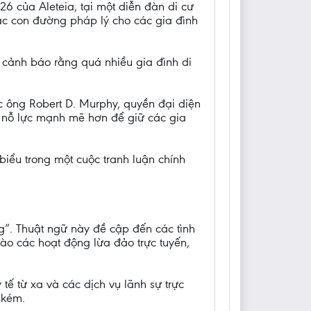
26 của Aleteia, tại một diễn đàn di cư
ác con đường pháp lý cho các gia đình
 cảnh báo rằng quá nhiều gia đình di
ức ông Robert D. Murphy, quyền đại diện
g nỗ lực mạnh mẽ hơn để giữ các gia
iểu trong một cuộc tranh luận chính
”. Thuật ngữ này đề cập đến các tình
ào các hoạt động lừa đảo trực tuyến,
ế từ xa và các dịch vụ lãnh sự trực
 kém.