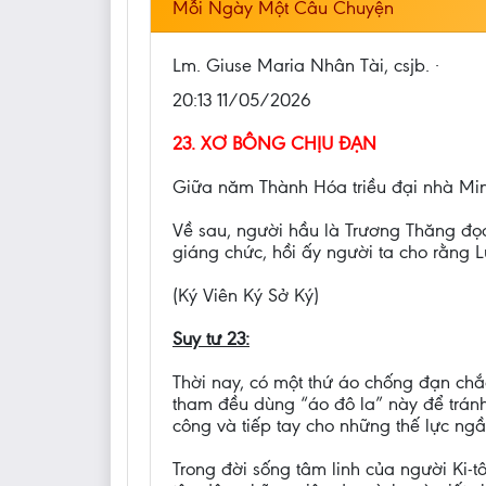
Mỗi Ngày Một Câu Chuyện
Lm. Giuse Maria Nhân Tài, csjb. ·
20:13 11/05/2026
23. XƠ BÔNG CHỊU ĐẠN
Giữa năm Thành Hóa triều đại nhà Minh
Về sau, người hầu là Trương Thăng đọc
giáng chức, hồi ấy người ta cho rằng 
(Ký Viên Ký Sở Ký)
Suy tư 23:
Thời nay, có một thứ áo chống đạn chắ
tham đều dùng “áo đô la” này để tránh
công và tiếp tay cho những thế lực ngầ
Trong đời sống tâm linh của người Ki-