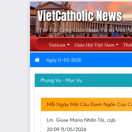
VietCatholic News
Tin Tức Công Giáo Hoàn Vũ và Việt 
Vatican
Giáo Hội Việt Nam
Thô
Ngày 11-05-2026
Phụng Vụ - Mục Vụ
Mỗi Ngày Một Câu Danh Ngôn Của C
Lm. Giuse Maria Nhân Tài, csjb. ·
20:09 11/05/2026