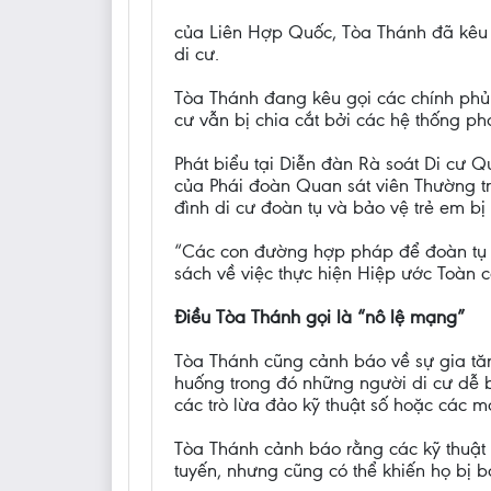
của Liên Hợp Quốc, Tòa Thánh đã kêu 
di cư.
Tòa Thánh đang kêu gọi các chính phủ 
cư vẫn bị chia cắt bởi các hệ thống p
Phát biểu tại Diễn đàn Rà soát Di cư Q
của Phái đoàn Quan sát viên Thường t
đình di cư đoàn tụ và bảo vệ trẻ em bị
“Các con đường hợp pháp để đoàn tụ gi
sách về việc thực hiện Hiệp ước Toàn c
Điều Tòa Thánh gọi là “nô lệ mạng”
Tòa Thánh cũng cảnh báo về sự gia tă
huống trong đó những người di cư dễ b
các trò lừa đảo kỹ thuật số hoặc các m
Tòa Thánh cảnh báo rằng các kỹ thuật m
tuyến, nhưng cũng có thể khiến họ bị 