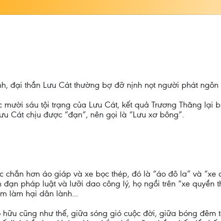
, đại thần Lưu Cát thường bợ đỡ nịnh nọt người phát ngôn củ
 mười sáu tội trạng của Lưu Cát, kết quả Trương Thăng lại 
Lưu Cát chịu được “đạn”, nên gọi là “Lưu xơ bông”.
c chắn hơn áo giáp và xe bọc thép, đó là “áo đô la” và “xe 
 đạn pháp luật và lưỡi dao công lý, họ ngồi trên “xe quyền 
m làm hại dân lành...
tô hữu cũng như thế, giữa sóng gió cuộc đời, giữa bóng đêm