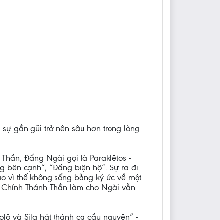
sự gần gũi trở nên sâu hơn trong lòng
Thần, Đấng Ngài gọi là Paraklētos -
 bên cạnh”, “Đấng biện hộ”. Sự ra đi
áo vì thế không sống bằng ký ức về một
u. Chính Thánh Thần làm cho Ngài vẫn
lô và Sila hát thánh ca cầu nguyện” -