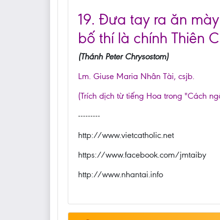
19. Đưa tay ra ăn mà
bố thí là chính Thiên 
(Thánh Peter Chrysostom)
Lm. Giuse Maria Nhân Tài, csjb.
(Trích dịch từ tiếng Hoa trong "Cách ng
---------
http://www.vietcatholic.net
https://www.facebook.com/jmtaiby
http://www.nhantai.info