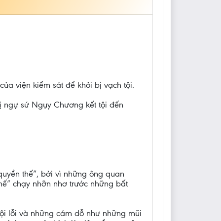
a viện kiểm sát để khỏi bị vạch tội.
bị ngự sứ Ngụy Chương kết tội đến
quyền thế”, bởi vì những ông quan
thế” chạy nhỡn nhơ trước những bất
 tội lỗi và những cám dỗ như những mũi