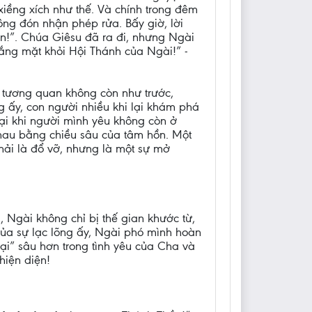
iềng xích như thế. Và chính trong đêm
ông đón nhận phép rửa. Bấy giờ, lời
on!”. Chúa Giêsu đã ra đi, nhưng Ngài
ắng mặt khỏi Hội Thánh của Ngài!” -
t tương quan không còn như trước,
 ấy, con người nhiều khi lại khám phá
lại khi người mình yêu không còn ở
nhau bằng chiều sâu của tâm hồn. Một
 phải là đổ vỡ, nhưng là một sự mở
 Ngài không chỉ bị thế gian khước từ,
ủa sự lạc lõng ấy, Ngài phó mình hoàn
lại” sâu hơn trong tình yêu của Cha và
hiện diện!