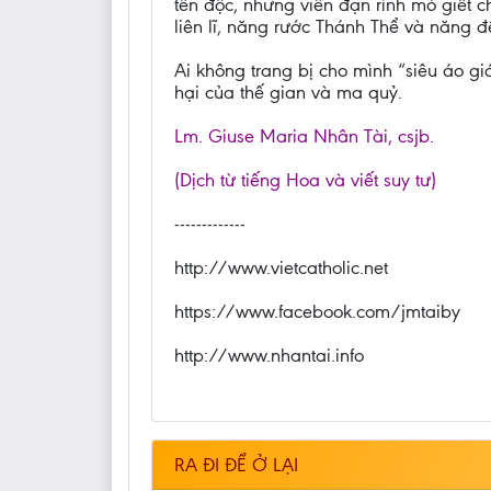
tên độc, những viên đạn rình mò giết c
liên lĩ, năng rước Thánh Thể và năng đ
Ai không trang bị cho mình “siêu áo g
hại của thế gian và ma quỷ.
Lm. Giuse Maria Nhân Tài, csjb.
(Dịch từ tiếng Hoa và viết suy tư)
-------------
http://www.vietcatholic.net
https://www.facebook.com/jmtaiby
http://www.nhantai.info
RA ĐI ĐỂ Ở LẠI