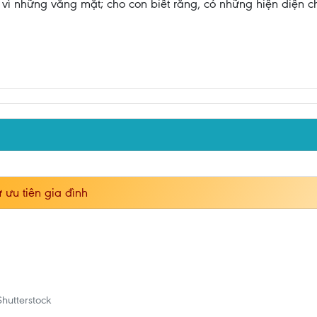
vì những vắng mặt; cho con biết rằng, có những hiện diện ch
 ưu tiên gia đình
hutterstock