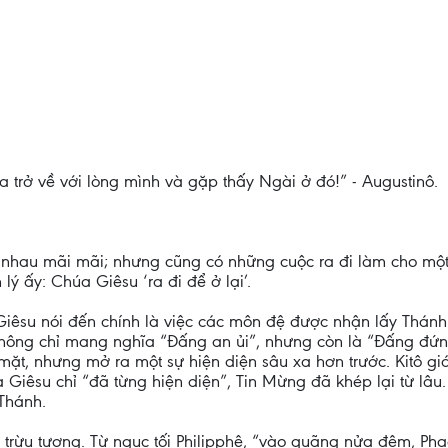
a trở về với lòng mình và gặp thấy Ngài ở đó!” - Augustinô.
 nhau mãi mãi; nhưng cũng có những cuộc ra đi làm cho một 
ý ấy: Chúa Giêsu ‘ra đi để ở lại’.
Giêsu nói đến chính là việc các môn đệ được nhận lấy Thánh 
hông chỉ mang nghĩa “Đấng an ủi”, nhưng còn là “Đấng đứng
ặt, nhưng mở ra một sự hiện diện sâu xa hơn trước. Kitô gi
 Giêsu chỉ “đã từng hiện diện”, Tin Mừng đã khép lại từ lâ
 Thánh.
trừu tượng. Từ ngục tối Philipphê, “vào quãng nửa đêm, Phao