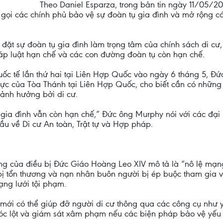
Theo Daniel Esparza, trong bản tin ngày 11/05/20
gọi các chính phủ bảo vệ sự đoàn tụ gia đình và mở rộng c
đặt sự đoàn tụ gia đình làm trọng tâm của chính sách di cư,
háp luật hạn chế và các con đường đoàn tụ còn hạn chế.
uốc tế lần thứ hai tại Liên Hợp Quốc vào ngày 6 tháng 5, Đ
rực của Tòa Thánh tại Liên Hợp Quốc, cho biết cần có nhữn
 ảnh hưởng bởi di cư.
a đình vẫn còn hạn chế,” Đức ông Murphy nói với các đại b
ầu về Di cư An toàn, Trật tự và Hợp pháp.
ng của điều bị Đức Giáo Hoàng Leo XIV mô tả là “nô lệ mạng
ị tổn thương và nạn nhân buôn người bị ép buộc tham gia v
ạng lưới tội phạm.
ới có thể giúp đỡ người di cư thông qua các công cụ như y t
bóc lột và giám sát xâm phạm nếu các biện pháp bảo vệ yếu