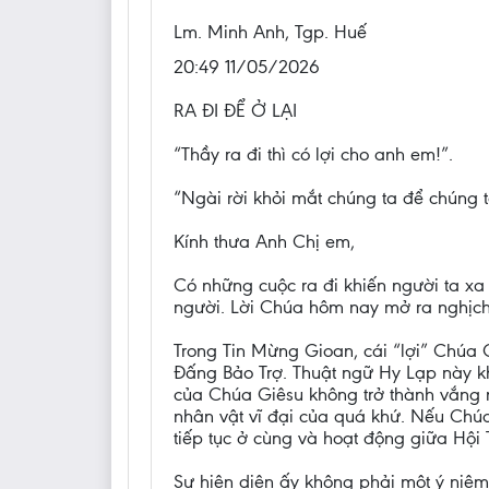
Lm. Minh Anh, Tgp. Huế
20:49 11/05/2026
RA ĐI ĐỂ Ở LẠI
“Thầy ra đi thì có lợi cho anh em!”.
“Ngài rời khỏi mắt chúng ta để chúng t
Kính thưa Anh Chị em,
Có những cuộc ra đi khiến người ta xa
người. Lời Chúa hôm nay mở ra nghịch l
Trong Tin Mừng Gioan, cái “lợi” Chúa 
Đấng Bảo Trợ. Thuật ngữ Hy Lạp này k
của Chúa Giêsu không trở thành vắng m
nhân vật vĩ đại của quá khứ. Nếu Chúa
tiếp tục ở cùng và hoạt động giữa Hội
Sự hiện diện ấy không phải một ý niệm 