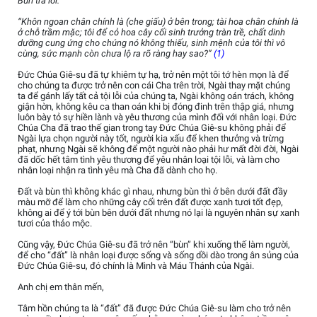
Bùn trả lời:
“Khôn ngoan chân chính là (che giấu) ở bên trong; tài hoa chân chính là
ở chỗ trầm mặc; tôi để cỏ hoa cây cối sinh trưởng tràn trề, chất dinh
dưỡng cung ứng cho chúng nó không thiếu, sinh mệnh của tôi thì vô
cùng, sức mạnh còn chưa lộ ra rõ ràng hay sao?”
(1)
Đức Chúa Giê-su đã tự khiêm tự hạ, trở nên một tôi tớ hèn mọn là để
cho chúng ta được trở nên con cái Cha trên trời, Ngài thay mặt chúng
ta để gánh lấy tất cả tội lỗi của chúng ta, Ngài không oán trách, không
giận hờn, không kêu ca than oán khi bị đóng đinh trên thập giá, nhưng
luôn bày tỏ sự hiền lành và yêu thương của mình đối với nhân loại. Đức
Chúa Cha đã trao thế gian trong tay Đức Chúa Giê-su không phải để
Ngài lựa chọn người này tốt, người kia xấu để khen thưởng và trừng
phạt, nhưng Ngài sẽ không để một người nào phải hư mất đời đời, Ngài
đã dốc hết tâm tình yêu thương để yêu nhân loại tội lỗi, và làm cho
nhân loại nhận ra tình yêu mà Cha đã dành cho họ.
Đất và bùn thì không khác gì nhau, nhưng bùn thì ở bên dưới đất đầy
màu mỡ để làm cho những cây cối trên đất được xanh tươi tốt đẹp,
không ai để ý tới bùn bên dưới đất nhưng nó lại là nguyên nhân sự xanh
tươi của thảo mộc.
Cũng vậy, Đức Chúa Giê-su đã trở nên “bùn” khi xuống thế làm người,
để cho “đất” là nhân loại được sống và sống dồi dào trong ân sủng của
Đức Chúa Giê-su, đó chính là Mình và Máu Thánh của Ngài.
Anh chị em thân mến,
Tâm hồn chúng ta là “đất” đã được Đức Chúa Giê-su làm cho trở nên