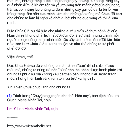
màu mỡ, nhưng trong cuộc sống hằng ngày, chúng ta không trồng cây
quả nhân đức là khiêm tốn và yêu thương trên mảnh đất của chúng ta,
trái lại, có những lúc chúng ta đem những cây gai, cỏ dại là tội lỗi vun
trồng trong tâm hồn của mình, làm cho những ân sủng mà Chúa đã ban
cho chúng ta làm bị ngộp và chết đi bởi những dục vọng và tội lỗi của
mình.
Đức Chúa Giê-su đã hứa cho những ai yêu mến và thực hành lời của
Ngài thì sẽ không phải hư mất đời đời, đó là sự thật, nhưng chính mỗi
người trong chúng ta tự mình nhổ trốc cây lành trên mảnh đất tâm hồn
đã được Đức Chúa Giê-su cứu chuộc, và như thế chúng ta sẽ phải
chết đời đời.
Việc làm cụ thể:
Đức Chúa Giê-su đã vì chúng ta mà trở nên “bùn” để cho đất được
màu mỡ, chúng ta cũng trở nên “bùn” cho tha nhân được hạnh phúc khi
chúng ta phục vụ mà không kêu ca than oán, không kiêu ngạo trách
móc, nhưng hiền lành và khiêm tốn, vui tươi và hy sinh.
Xin Thiên Chúa chúc lành cho chúng ta.
(1)
Trích trong “Chuyện ngụ ngôn cho thời hiện nay”, bản dịch của Lm.
Giuse Maria Nhân Tài, csjb.
Lm. Giuse Maria Nhân Tài, csjb.
---------
http://www.vietcatholic.net