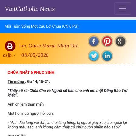
VietCatholic News
Mỗi Tuần Sống Một Câu Lời Chúa (CN 6 PS)
Lm. Giuse Maria Nhân Tài,
csjb. ·
08/05/2026
CHÚA NHẬT 6 PHỤC SINH
Tin mừng
: Ga 14, 15-21.
“Thầy sẽ xin Chúa Cha và Người sẽ ban cho anh em một Đấng Bảo Trợ
khác”.
Anh chị em thân mến,
Một hôm, có người hỏi bùn:
- “Anh dốc lòng với đất, im hơi lặng tiếng, bị người giày xéo, áo ngoài lại
không màu sắc, anh không cảm thấy có chút buồn phiền nào sao?”