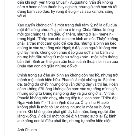
đến khi nghỉ yên trong Chúa!” - Augustinô. Vấn đề không
nằm ở hoàn cảnh thuận hay nghịch, nhưng ở chỗ bạn và tôi
đang bám vào đâu, hy vọng điều gì - và sâu xa hơn, sống
với ai.
Xao xuyến không chỉ là một trạng thái tâm lý; nó là dấu của
một đời sống chưa ở lại, chưa ở trong. Chúa Giêsu không
mời gọi chúng ta làm điều gì thêm, nhưng ở lại - menein -
trong Ngài. “Thầy ban cho anh em bình an của Thầy” không
phải là trao một cảm giác để xoa dịu, nhưng là bình an kéo
chúng ta vào sự sống của Ngài; ở đó, con người không còn
giữ lấy mình, không còn chao đảo giữa sợ hãi và bám víu,
nhưng bắt đầu sống từ một sự sống khác - một ‘hiệp thông
bản thể’. Bình an thế gian cần hoàn cảnh thuận; bình an của
Chúa vẫn còn đó giữa những đổ vỡ.
Chính trong sự ở lại ấy, bình an không còn mơ hồ, nhưng trở
thành một cách hiện hữu. Phaolô là một chứng từ. Bị ném
đá, tưởng đã chết; nhưng ông vẫn đứng dậy và trở lại. Hoàn
cảnh không đổi; ông không còn bám vào sự sống mình giữ,
nhưng sống từ Đấng nâng ông dậy và giữ ông ở lại. Vì thế,
Phaolô không trốn chạy, nhưng tiếp tục loan báo: “Triều đại
Ngài vinh hiển!” - Thánh Vịnh đáp ca. Ở lại như Phaolô
không phải là một nỗ lực căng, nhưng là một sự buông
mình. Khi không còn phải giữ lấy bản thân, lòng người dần
lắng xuống, vì đã có một nơi để ở. Và trong sự ở lại ấy, bình
an không còn là điều phải tìm, nhưng tự nhiên hiện diện.
Anh Chị em,