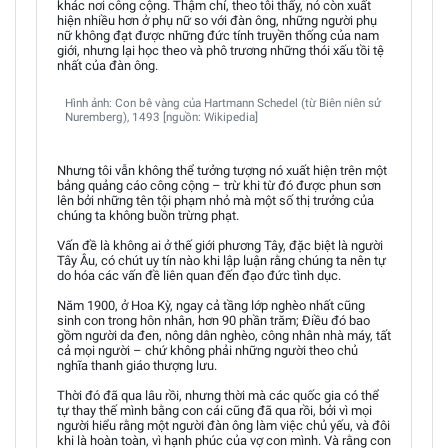
khác nơi công cộng. Thậm chí, theo tôi thấy, nó còn xuất
hiện nhiều hơn ở phụ nữ so với đàn ông, những người phụ
nữ không đạt được những đức tính truyền thống của nam
giới, nhưng lại học theo và phô trương những thói xấu tồi tệ
nhất của đàn ông.
Hình ảnh: Con bê vàng của Hartmann Schedel (từ Biên niên sử
Nuremberg), 1493 [nguồn: Wikipedia]
Nhưng tôi vẫn không thể tưởng tượng nó xuất hiện trên một
bảng quảng cáo công cộng – trừ khi từ đó được phun sơn
lên bởi những tên tội phạm nhỏ mà một số thị trưởng của
chúng ta không buồn trừng phạt.
Vấn đề là không ai ở thế giới phương Tây, đặc biệt là người
Tây Âu, có chút uy tín nào khi lập luận rằng chúng ta nên tự
do hóa các vấn đề liên quan đến đạo đức tình dục.
Năm 1900, ở Hoa Kỳ, ngay cả tầng lớp nghèo nhất cũng
sinh con trong hôn nhân, hơn 90 phần trăm; Điều đó bao
gồm người da đen, nông dân nghèo, công nhân nhà máy, tất
cả mọi người – chứ không phải những người theo chủ
nghĩa thanh giáo thượng lưu.
Thời đó đã qua lâu rồi, nhưng thời mà các quốc gia có thể
tự thay thế mình bằng con cái cũng đã qua rồi, bởi vì mọi
người hiểu rằng một người đàn ông làm việc chủ yếu, và đôi
khi là hoàn toàn, vì hạnh phúc của vợ con mình. Và rằng con