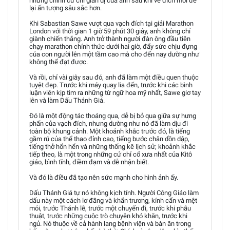
nhưng chính cử chỉ giản dị của anh sau khi về đích mới để
lại ấn tượng sâu sắc hơn.
Khi Sabastian Sawe vượt qua vạch đích tại giải Marathon
London với thời gian 1 giờ 59 phút 30 giây, anh không chỉ
giành chiến thắng. Anh trở thành người đàn ông đầu tiên
chạy marathon chính thức dưới hai giờ, đẩy sức chịu đựng
của con người lên một tầm cao mà cho đến nay dường như
không thể đạt được.
Và rồi, chỉ vài giây sau đó, anh đã làm một điều quen thuộc
tuyệt đẹp. Trước khi máy quay lia đến, trước khi các bình
luận viên kịp tìm ra những từ ngữ hoa mỹ nhất, Sawe giơ tay
lên và làm Dấu Thánh Giá.
Đó là một động tác thoáng qua, dễ bị bỏ qua giữa sự hưng
phấn của vạch đích, nhưng dường như nó đã làm dịu đi
toàn bộ khung cảnh. Một khoảnh khắc trước đó, là tiếng
gầm rú của thể thao đỉnh cao, tiếng bước chân dồn dập,
tiếng thở hổn hển và những thống kê lịch sử; khoảnh khắc
tiếp theo, là một trong những cử chỉ cổ xưa nhất của Kitô
giáo, bình tĩnh, điềm đạm và dễ nhận biết.
Và đó là điều đã tạo nên sức mạnh cho hình ảnh ấy.
Dấu Thánh Giá tự nó không kịch tính. Người Công Giáo làm
dấu này một cách lơ đãng và khẩn trương, kính cẩn và mệt
mỏi, trước Thánh lễ, trước một chuyến đi, trước khi phẫu
thuật, trước những cuộc trò chuyện khó khăn, trước khi
ngủ. Nó thuộc về cả hành lang bệnh viện và bàn ăn trong