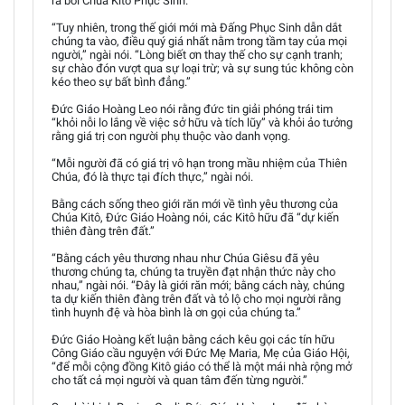
ra bởi Chúa Kitô Phục Sinh.
“Tuy nhiên, trong thế giới mới mà Đấng Phục Sinh dẫn dắt
chúng ta vào, điều quý giá nhất nằm trong tầm tay của mọi
người,” ngài nói. “Lòng biết ơn thay thế cho sự cạnh tranh;
sự chào đón vượt qua sự loại trừ; và sự sung túc không còn
kéo theo sự bất bình đẳng.”
Đức Giáo Hoàng Leo nói rằng đức tin giải phóng trái tim
“khỏi nỗi lo lắng về việc sở hữu và tích lũy” và khỏi ảo tưởng
rằng giá trị con người phụ thuộc vào danh vọng.
“Mỗi người đã có giá trị vô hạn trong mầu nhiệm của Thiên
Chúa, đó là thực tại đích thực,” ngài nói.
Bằng cách sống theo giới răn mới về tình yêu thương của
Chúa Kitô, Đức Giáo Hoàng nói, các Kitô hữu đã “dự kiến
thiên đàng trên đất.”
“Bằng cách yêu thương nhau như Chúa Giêsu đã yêu
thương chúng ta, chúng ta truyền đạt nhận thức này cho
nhau,” ngài nói. “Đây là giới răn mới; bằng cách này, chúng
ta dự kiến thiên đàng trên đất và tỏ lộ cho mọi người rằng
tình huynh đệ và hòa bình là ơn gọi của chúng ta.”
Đức Giáo Hoàng kết luận bằng cách kêu gọi các tín hữu
Công Giáo cầu nguyện với Đức Mẹ Maria, Mẹ của Giáo Hội,
“để mỗi cộng đồng Kitô giáo có thể là một mái nhà rộng mở
cho tất cả mọi người và quan tâm đến từng người.”