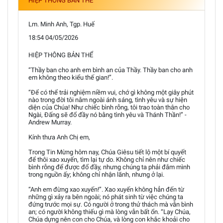
HIỆP THÔNG BẢN THỂ
Lm. Minh Anh, Tgp. Huế
18:54 04/05/2026
HIỆP THÔNG BẢN THỂ
“Thầy ban cho anh em bình an của Thầy. Thầy ban cho anh
em không theo kiểu thế gian!”.
“Để có thể trải nghiệm niềm vui, chớ gì không một giây phút
nào trong đời tôi nằm ngoài ánh sáng, tình yêu và sự hiện
diện của Chúa! Như chiếc bình rỗng, tôi trao toàn thân cho
Ngài, Đấng sẽ đổ đầy nó bằng tình yêu và Thánh Thần!” -
Andrew Murray.
Kính thưa Anh Chị em,
Trong Tin Mừng hôm nay, Chúa Giêsu tiết lộ một bí quyết
để thôi xao xuyến, tìm lại tự do. Không chỉ nên như chiếc
bình rỗng để được đổ đầy, nhưng chúng ta phải đắm mình
trong nguồn ấy; không chỉ nhận lãnh, nhưng ở lại.
“Anh em đừng xao xuyến!”. Xao xuyến không hẳn đến từ
những gì xảy ra bên ngoài; nó phát sinh từ việc chúng ta
đứng trước mọi sự. Có người ở trong thử thách mà vẫn bình
an; có người không thiếu gì mà lòng vẫn bất ổn. “Lạy Chúa,
Chúa dựng nên con cho Chúa, và lòng con khắc khoải cho