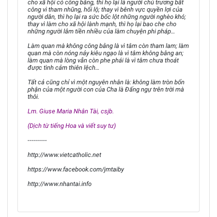
cho xã hội có công bằng, thì họ lại là người chủ trương bất
công vì tham nhũng, hối lộ; thay vì bênh vực quyền lợi của
người dân, thì họ lại ra sức bốc lột những người nghèo khó;
thay vì làm cho xã hội lành mạnh, thì họ lại bao che cho
những người lắm tiền nhiều của làm chuyện phi pháp…
Làm quan mà không công bằng là vì tâm còn tham lam; làm
quan mà còn nóng nảy kiêu ngạo là vì tâm không bằng an;
làm quan mà lòng vẫn còn phe phái là vì tâm chưa thoát
được tình cảm thiên lệch…
Tất cả cũng chỉ vì một nguyên nhân là: không làm tròn bổn
phận của một người con của Cha là Đấng ngự trên trời mà
thôi.
Lm. Giuse Maria Nhân Tài, csjb.
(Dịch từ tiếng Hoa và viết suy tư)
----------
http://www.vietcatholic.net
https://www.facebook.com/jmtaiby
http://www.nhantai.info