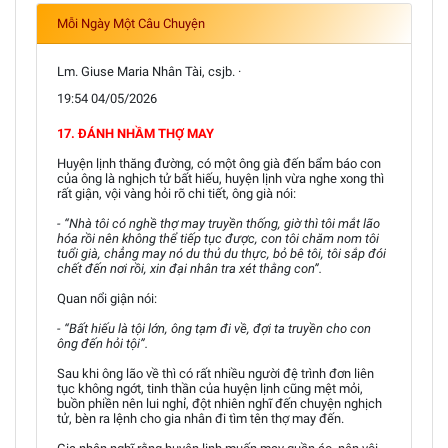
Mỗi Ngày Một Câu Chuyện
Lm. Giuse Maria Nhân Tài, csjb. ·
19:54 04/05/2026
17. ĐÁNH NHẦM THỢ MAY
Huyện lịnh thăng đường, có một ông già đến bẩm báo con
của ông là nghịch tử bất hiếu, huyện lịnh vừa nghe xong thì
rất giận, vội vàng hỏi rõ chi tiết, ông già nói:
- “Nhà tôi có nghề thợ may truyền thống, giờ thì tôi mắt lão
hóa rồi nên không thể tiếp tục được, con tôi chăm nom tôi
tuổi già, chẳng may nó du thủ du thực, bỏ bê tôi, tôi sắp đói
chết đến nơi rồi, xin đại nhân tra xét thằng con”.
Quan nổi giận nói:
- “Bất hiếu là tội lớn, ông tạm đi về, đợi ta truyền cho con
ông đến hỏi tội”.
Sau khi ông lão về thì có rất nhiều người đệ trình đơn liên
tục không ngớt, tinh thần của huyện lịnh cũng mệt mỏi,
buồn phiền nên lui nghỉ, đột nhiên nghĩ đến chuyện nghịch
tử, bèn ra lệnh cho gia nhân đi tìm tên thợ may đến.