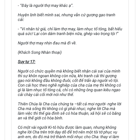
- “Đây là người thợ may khác ạ”.
Huyện lịnh biết mình sai, nhưng vẫn cứ gượng gạo tranh
cải:
- “Vi nhân tử giả, chỉ làm thợ may, làm nhục tổ tông, bất hiếu
quá sức! Lại còn dám tranh biện nữa, ghép vào trọng tội !”
Người thợ may nhịn đau mà đi về.
(Khách Song Nhàn thoại)
Suy tư 17:
Người có chức quyền mà không biết nhận cái sai của mình
thì sự khôn ngoan không còn nữa, khi tranh cải thì gượng
gạo nói không đầu không đuôi, cốt để trấn áp người vô tội.
Con cái học theo nghề nghiệp của cha của mẹ thì không có
gì là làm nhục tổ tông cả, chỉ có những ông quan kiêu ngạo
cải chày cải cối mới nói như thế.
Thiên Chúa là Cha của chúng ta –tất cả mọi người- nghe lời
Cha mà sống thì không có gì phải nhục; nghe lời Cha mà
làm việc thì thế gia đình sẽ có hòa thuận, xã hội sẽ có bằng
an và thế giới có hòa bình.
Có một vài người Ki-tô hữu được làm quan, nhưng không
nghe lời Cha trên trời dạy dỗ để trở nên một tôi tớ phục vụ
anh em, do đó mà trở thành mối nhục cho Cha: thay vì làm