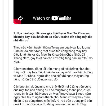
1.
Nga cáo buộc Ukraine gây thiệt hại ở Mạc Tư Khoa sau
khi máy bay điều khiển từ xa của Ukraine tấn công một tòa
nhà dân cư.
Theo các kênh truyền thông Telegram của Nga, lực lượng
Ukraine đã phát động một cuộc tấn công bằng máy bay
điều khiển từ xa vào Mạc Tư Khoa đêm Chúa Nhật, 03
Tháng Năm, gây thiệt hại cho cơ sở hạ tầng dân sự ở thủ đô
Nga.
Các video được đăng tải trên mạng xã hội dường như cho
thấy một máy bay điều khiển từ xa bay ở độ cao thấp hướng
về Mạc Tư Khoa. Người dân cho biết đã nghe thấy những
tiếng nổ lớn ở thủ đô ngay sau đó.
Các bức ảnh dường như cho thấy thiệt hại ở tầng trên cùng
của một tòa nhà chung cư cao tầng trong thành phố, được
tường trình tòa nhà House on Mosfilmovskaya Street, nằm
ngay phía tây trung tâm thành phố. Mảnh vỡ máy bay điều
khiển từ xa cũng được nhìn thấy rải rác trên đường phố bên
dưới khi các đội cấp cứu đang làm việc tại hiện trường.