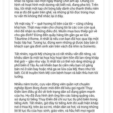
khác ra ngoài vào một ngày tháng Chín ấm áp. Chúng có
hình vẽ hoạt hình một dương vật biết nói, đang pha trò. Trên
tàu, tôi nhặt một tạp chí bóng bẩy dành cho thanh thiếu niên
mà ai đó để quên trên ghế, và những gì tôi đọc trong mục
tư vấn thì không thể nhắc lại ở đây.
Về mặt này, Ý – quê hương tổ tiên của tôi – cũng chẳng
khá hơn. Thật may mắn cho chúng tôi là các con còn quá
nhỏ để nhận ra những điều đó. Muốn mua bưu thiếp gửi về
cho gia đình? Đừng đến quầy hàng lớn gần ga xe lửa
Tiburtine ở Rome, ít nhất là nếu con bạn đã học qua lớp một
hoặc lớp hai. Tương tự, đừng xem những gì được bày bán ở
khách sạn gia đình xinh xắn trên vách đá nhìn ra Sorrento.
Tất nhiên, người Mỹ chúng ta có rất nhiều vấn đề riêng, và
khiêu dâm là một tai họa hủy hoại tâm hồn đã lan rộng khắp
thế giới – gần như vậy. Ít nhất tôi có thể nói rằng những gì
phổ biến ở Tây Âu sẽ khiến bạn bị cấm nếu bạn cố gắng
bán nó ở sân bay hoặc nhà ga xe lửa của Mỹ, theo như tôi
biết. Có lẽ truyền hình Mỹ còn bệnh hoạn và bẩn thỉu hơn tôi
tưởng.
Nhiều năm trước, cựu vận động viên quần vợt chuyên
nghiệp Bjorn Borg được mời đến để kêu gọi người Thụy
Điển làm điều gì đó về tình trạng dân số đang giảm mạnh
của họ. Họ đã đưa hình ảnh ông lên các bảng quảng cáo,
sử dụng từ tiếng Thụy Điển để chỉ sự tục tĩu phổ biến trong
tiếng Anh. Tất nhiên, giờ đây từ tiếng Anh đó xuất hiện khắp
nơi ở Hoa Kỳ, trên áo sơ mi, nhãn dán xe hơi, và trong những
lời lẽ tục tĩu của học sinh, giáo viên, và hầu hết mọi người