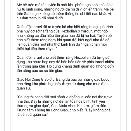
Mẹ bề trên mô tả tu viện là một khu phức hợp nhỏ chỉ có hai
nữ tu sinh sống, những người đã rời đi vì chiến tranh. Mẹ bề
trên Sabbagh không có thêm thông tin chi tiết nào khác vì
cư dân Yaroun đã phải di dời.
Quân đội Israel đã ra tuyên bố cho biết rằng trong quá trình
phá hủy cơ sở hạ tầng của Hezbollah ở Yaroun, một ngôi
nhà không có dấu hiệu tôn giáo nào đã bị hư hại. Tuyên bố
cho biết thêm rằng ngay khi quân đội biết ngôi nhà đó có
liên quan đến một nhà thờ, binh lính đã “ngăn chặn mọi
thiệt hại tiếp theo xảy ra”.
Quân đội Israel cho biết thêm rằng Hezbollah đã từng sử
dụng khu phức hợp này để bắn hỏa tiễn về phía Israel nhiều
lần trong quá khứ. Họ cũng khẳng định quân đội không cố ý
tấn công các cơ sở tôn giáo.
Giáo Hội Công Giáo ở Li Băng đã bác bỏ những cáo buộc
cho rằng khu phức hợp này được sử dụng cho mục đích
quân sự.
“Chúng tôi phản đối mọi hành vi chống lại các nơi thờ tự và
nhà thờ. Đây là những nơi để lan tỏa hòa bình, tình yêu
thương và giáo dục”, Cha Abdo Abou Kassm, giám đốc
Trung tâm Thông tin Công Giáo, cho biết. “Đây không phải
là căn cứ quân sự.”