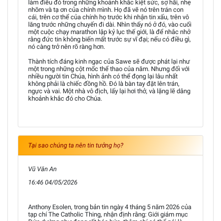
làm điều đó trong những khoảnh khắc kiệt sức, sợ hãi, nhẹ
nhõm và tạ ơn của chính mình. Họ đã vẽ nó trên trán con
cái, trên cơ thể của chính họ trước khi nhận tin xấu, trên vô
lăng trước những chuyến đi dài. Nhìn thấy nó ở đó, vào cuối
một cuộc chạy marathon lập kỷ lục thế giới, là để nhắc nhở
rằng đức tin không biến mất trước sự vĩ đại; nếu có điều gì,
nó càng trở nên rõ ràng hơn.
Thành tích đáng kinh ngạc của Sawe sẽ được phát lại như
một trong những cột mốc thể thao của năm. Nhưng đối với
nhiều người tin Chúa, hình ảnh có thể đọng lại lâu nhất
không phải là chiếc đồng hồ. Đó là bàn tay đặt lên trán,
ngực và vai. Một nhà vô địch, lấy lại hơi thở, và lặng lẽ dâng
khoảnh khắc đó cho Chúa.
Tại sao chúng ta nên tin tưởng họ?
Vũ Văn An
16:46 04/05/2026
Anthony Esolen, trong bản tin ngày 4 tháng 5 năm 2026 của
tạp chí The Catholic Thing, nhận định rằng: Giới giám mục