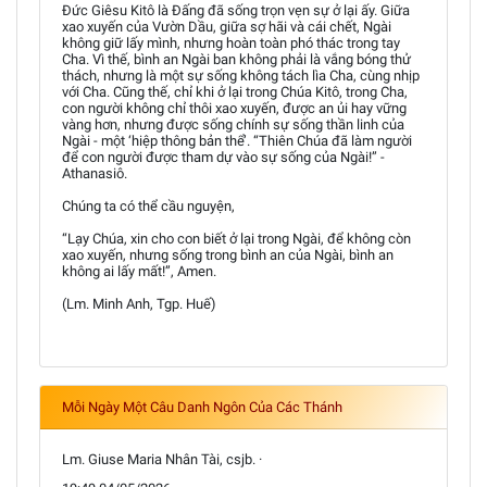
Đức Giêsu Kitô là Đấng đã sống trọn vẹn sự ở lại ấy. Giữa
xao xuyến của Vườn Dầu, giữa sợ hãi và cái chết, Ngài
không giữ lấy mình, nhưng hoàn toàn phó thác trong tay
Cha. Vì thế, bình an Ngài ban không phải là vắng bóng thử
thách, nhưng là một sự sống không tách lìa Cha, cùng nhịp
với Cha. Cũng thế, chỉ khi ở lại trong Chúa Kitô, trong Cha,
con người không chỉ thôi xao xuyến, được an ủi hay vững
vàng hơn, nhưng được sống chính sự sống thần linh của
Ngài - một ‘hiệp thông bản thể’. “Thiên Chúa đã làm người
để con người được tham dự vào sự sống của Ngài!” -
Athanasiô.
Chúng ta có thể cầu nguyện,
“Lạy Chúa, xin cho con biết ở lại trong Ngài, để không còn
xao xuyến, nhưng sống trong bình an của Ngài, bình an
không ai lấy mất!”, Amen.
(Lm. Minh Anh, Tgp. Huế)
Mỗi Ngày Một Câu Danh Ngôn Của Các Thánh
Lm. Giuse Maria Nhân Tài, csjb. ·