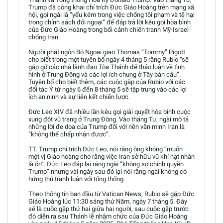
Trump đã công khai chỉ trích Đức Giáo Hoàng trên mạng xã
hội, gọi ngài là “yếu kém trong việc chống tội phạm và tệ hại
trong chính sách đối ngoại” để đáp trả lời kêu gọi hòa bình
của Đức Giáo Hoàng trong bối cảnh chiến tranh Mỹ-Israel
chống Iran.
Người phát ngôn Bộ Ngoại giao Thomas “Tommy” Pigott
cho biết trong một tuyên bố ngày 4 tháng 5 rằng Rubio “sẽ
gặp gỡ các nhà lãnh đạo Tòa Thánh để thảo luận về tình
hình ở Trung Đông và các lợi ích chung ở Tây bán cầu”.
Tuyên bố cho biết thêm, các cuộc gặp của Rubio với các
đối tác Ý từ ngày 6 đến 8 tháng 5 sẽ tập trung vào các lợi
ích an ninh và sự liên kết chiến lược.
Đức Leo XIV đã nhiều lần kêu gọi giải quyết hòa bình cuộc
xung đột vũ trang ở Trung Đông. Vào tháng Tư, ngài mô tả
những lời đe dọa của Trump đối với nền văn minh Iran là
“không thể chấp nhận được”.
TT. Trump chỉ trích Đức Leo, nói rằng ông không “muốn
một vị Giáo hoàng cho rằng việc Iran sở hữu vũ khí hạt nhân
là ổn”. Đức Leo đáp lại rằng ngài “không sợ chính quyền
Trump” nhưng vài ngày sau đó lại nói rằng ngài không có
hứng thú tranh luận với tổng thống.
Theo thông tin ban đầu từ Vatican News, Rubio sẽ gặp Đức
Giáo Hoàng lúc 11:30 sáng thứ Năm, ngày 7 tháng 5. Đây
sẽ là cuộc gặp thứ hai giữa hai người, sau cuộc gặp trước
đó diễn ra sau Thánh lễ nhậm chức của Đức Giáo Hoàng