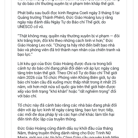
tự do báo chí thường xuyên bị vi phạm trên khắp thế giới.
Phát biểu sau buổi đọc kinh Regina Coeli ngày 3 tháng 5 tại
Quảng trường Thánh Phêrô, Đức Giáo Hoàng lưu ý rằng
ngày này đánh dấu Ngày Tự do Báo chí Thế giới, do
UNESCO cổ vũ.
“Thật không may, quyền này thường xuyên bị vi phạm — đôi
khi trắng trợn, đôi khi theo những cách tinh vi hơn,” Đức
Giáo Hoàng Leo nói. “Chúng ta hãy nhớ đến biết bao nhà
báo và phóng viên đã trở thành nạn nhân của chiến tranh và
bạo lực.”
Lời kêu gọi của Đức Giáo Hoàng được đưa ra trong bối
cảnh tự do báo chí đang phải đối diện với áp lực ngày càng
tăng trên toàn thế giới. Theo Chỉ số Tự do Báo chí Thế giới
năm 2026 của Tổ chức Phóng viên Không Biên giới, tự do
báo chí toàn cầu đã xuống mức thấp nhất trong ít nhất 25
năm, với hơn một nửa số quốc gia trên thế giới hiện được
xếp vào tình trạng “khó khăn” hoặc “rất nghiêm trọng” đối
với báo chí.
Tổ chức này đã cảnh báo rằng các nhà báo đang phải đối
diện với áp lực kinh tế ngày càng tăng, bạo lực trực tiếp,
các mối đe dọa pháp lý và các hạn chế khác làm tổn hại
đến tính độc lập của truyền thông.
Đức Giáo Hoàng cũng đánh dấu sự khởi đầu của tháng
Năm, tháng truyền thống dành riêng cho Đức Trinh Nữ
Maria, mời gọi các tín hữu Công Giáo cầu nguyện kinh Mân