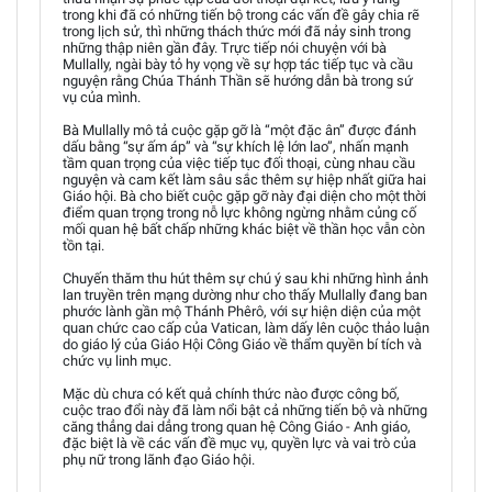
trong khi đã có những tiến bộ trong các vấn đề gây chia rẽ
trong lịch sử, thì những thách thức mới đã nảy sinh trong
những thập niên gần đây. Trực tiếp nói chuyện với bà
Mullally, ngài bày tỏ hy vọng về sự hợp tác tiếp tục và cầu
nguyện rằng Chúa Thánh Thần sẽ hướng dẫn bà trong sứ
vụ của mình.
Bà Mullally mô tả cuộc gặp gỡ là “một đặc ân” được đánh
dấu bằng “sự ấm áp” và “sự khích lệ lớn lao”, nhấn mạnh
tầm quan trọng của việc tiếp tục đối thoại, cùng nhau cầu
nguyện và cam kết làm sâu sắc thêm sự hiệp nhất giữa hai
Giáo hội. Bà cho biết cuộc gặp gỡ này đại diện cho một thời
điểm quan trọng trong nỗ lực không ngừng nhằm củng cố
mối quan hệ bất chấp những khác biệt về thần học vẫn còn
tồn tại.
Chuyến thăm thu hút thêm sự chú ý sau khi những hình ảnh
lan truyền trên mạng dường như cho thấy Mullally đang ban
phước lành gần mộ Thánh Phêrô, với sự hiện diện của một
quan chức cao cấp của Vatican, làm dấy lên cuộc thảo luận
do giáo lý của Giáo Hội Công Giáo về thẩm quyền bí tích và
chức vụ linh mục.
Mặc dù chưa có kết quả chính thức nào được công bố,
cuộc trao đổi này đã làm nổi bật cả những tiến bộ và những
căng thẳng dai dẳng trong quan hệ Công Giáo - Anh giáo,
đặc biệt là về các vấn đề mục vụ, quyền lực và vai trò của
phụ nữ trong lãnh đạo Giáo hội.