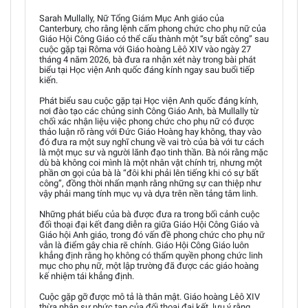
Sarah Mullally, Nữ Tổng Giám Mục Anh giáo của
Canterbury, cho rằng lệnh cấm phong chức cho phụ nữ của
Giáo Hội Công Giáo có thể cấu thành một “sự bất công” sau
cuộc gặp tại Rôma với Giáo hoàng Lêô XIV vào ngày 27
tháng 4 năm 2026, bà đưa ra nhận xét này trong bài phát
biểu tại Học viện Anh quốc đáng kính ngay sau buổi tiếp
kiến.
Phát biểu sau cuộc gặp tại Học viện Anh quốc đáng kính,
nơi đào tạo các chủng sinh Công Giáo Anh, bà Mullally từ
chối xác nhận liệu việc phong chức cho phụ nữ có được
thảo luận rõ ràng với Đức Giáo Hoàng hay không, thay vào
đó đưa ra một suy nghĩ chung về vai trò của bà với tư cách
là một mục sư và người lãnh đạo tinh thần. Bà nói rằng mặc
dù bà không coi mình là một nhân vật chính trị, nhưng một
phần ơn gọi của bà là “đôi khi phải lên tiếng khi có sự bất
công”, đồng thời nhấn mạnh rằng những sự can thiệp như
vậy phải mang tính mục vụ và dựa trên nền tảng tâm linh.
Những phát biểu của bà được đưa ra trong bối cảnh cuộc
đối thoại đại kết đang diễn ra giữa Giáo Hội Công Giáo và
Giáo hội Anh giáo, trong đó vấn đề phong chức cho phụ nữ
vẫn là điểm gây chia rẽ chính. Giáo Hội Công Giáo luôn
khẳng định rằng họ không có thẩm quyền phong chức linh
mục cho phụ nữ, một lập trường đã được các giáo hoàng
kế nhiệm tái khẳng định.
Cuộc gặp gỡ được mô tả là thân mật. Giáo hoàng Lêô XIV
thừa nhận sự phức tạp của đối thoại đại kết, lưu ý rằng