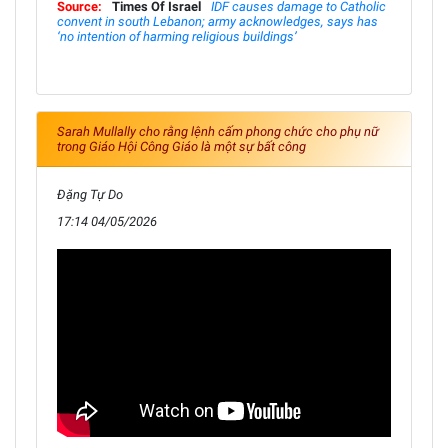
Source:
Times Of Israel
IDF causes damage to Catholic
convent in south Lebanon; army acknowledges, says has
‘no intention of harming religious buildings’
Sarah Mullally cho rằng lệnh cấm phong chức cho phụ nữ
trong Giáo Hội Công Giáo là một sự bất công
Đặng Tự Do
17:14 04/05/2026