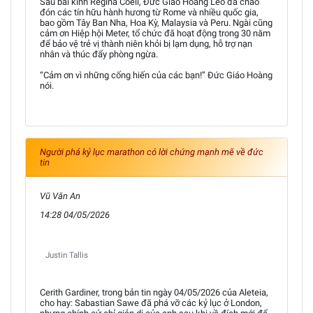
Sau bài kinh Regina Coeli, Đức Giáo Hoàng Leo đã chào
đón các tín hữu hành hương từ Rome và nhiều quốc gia,
bao gồm Tây Ban Nha, Hoa Kỳ, Malaysia và Peru. Ngài cũng
cảm ơn Hiệp hội Meter, tổ chức đã hoạt động trong 30 năm
để bảo vệ trẻ vị thành niên khỏi bị lạm dụng, hỗ trợ nạn
nhân và thúc đẩy phòng ngừa.
“Cảm ơn vì những cống hiến của các bạn!” Đức Giáo Hoàng
nói.
Người phá kỷ lục marathon có lời chứng mạnh mẽ về đức
tin
Vũ Văn An
14:28 04/05/2026
Justin Tallis
Cerith Gardiner, trong bản tin ngày 04/05/2026 của Aleteia,
cho hay: Sabastian Sawe đã phá vỡ các kỷ lục ở London,