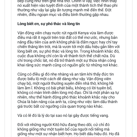
bếp cũng như trên ghế nhà thờ. Chính vì vậy, việc nhìn thấy
nó xuất hiện vào tuyệt đỉnh của một thành tích thể thao phi
thường như vậy lại gây ấn tượng mạnh mẽ đến thế. Đột
nhiên, điều ngoạn mục và điều bình thường gặp nhau.
Lòng biết ơn, sự phó thác và lòng tin
Vận động viên chạy nước rút người Kenya vừa làm được
điều mà rất ít người trên trái đất có thể mơ ước, nhưng bản
năng đầu tiên của anh không phải là đấm ngực hay chỉ tay
chiến thắng lên trời, mà là vươn tới một dấu hiệu gắn liền với
lòng biết ơn, sự phó thác và lòng tin. Trong khoảnh khắc đó,
cuộc đua không chỉ còn là về thành tích thể chất nữa. Dù
chỉ trong chốc lát, nó đã trở thành một sự thừa nhận công
khai rằng sức mạnh cũng có nguồn gốc từ những nơi khác.
Cũng có điều gì đó nhẹ nhàng và an tâm khi thấy đức tin
được biểu lộ một cách dễ dàng như vậy. Vận động viên
chạy bộ, một người thường xuyên đến nhà thờ, không hề
làm ầm ĩ. Không có bài phát biểu, không có lời tuyên bố,
không có màn trình diễn lòng mộ đạo. Chỉ là một phản xạ tự
nhiên, như thể hành động phó thác khoảnh khắc này cho
Chúa là bản năng của anh ta, cũng như việc làm dấu thánh
giá trước bất cứ ngưỡng cửa quan trọng nào khác.
Và có lẽ đó là lý do tại sao nó lại gây được tiếng vang.
Đối với những người Kitô hữu đang theo dõi, cử chỉ đó
không giống như một tuyên bố của người nổi tiếng mà
giống như một sự nhận biết hơn. Họ biết dấu hiệu đó. Họ đã