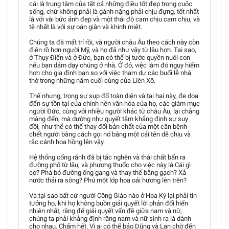
cái là trung tâm của tất cả những điều tốt đẹp trong cuộc
sống, chứ không phải là gánh nặng phải chịu đựng, tốt nhất
là với vài bức ảnh đẹp và một thái độ cam chịu cam chịu, và
tệ nhất là với sự oán giận và khinh miệt.
Chúng ta đã mất trí rồi, và người châu Âu theo cách này còn
điên rồ hơn người Mỹ, và họ đã như vậy từ lâu hơn. Tại sao,
ở Thụy Điển và ở Đức, bạn có thể bị tước quyền nuôi con
nếu bạn dám dạy chúng ở nhà. Ở đó, việc làm đó nguy hiểm
hơn cho gia đình bạn so với việc tham dự các buổi lễ nhà
thờ trong những năm cuối cùng của Liên Xô.
Thế nhưng, trong sự sụp đổ toàn diện và tai hại này, đe dọa
đến sự tồn tại của chính nền văn hóa của họ, các giám mục
người Đức, cùng với nhiều người khác từ châu Âu, lại chẳng
màng đến, mà dường như quyết tâm khẳng định sự suy
đồi, như thể có thể thay đổi bản chất của một căn bệnh
chết người bằng cách gọi nó bằng một cái tên dễ chịu và
rắc cánh hoa hồng lên vậy.
Hệ thống cống rãnh đã bị tắc nghẽn và thải chất bẩn ra
đường phố từ lâu, và phương thuốc cho việc này là Cái gì
cơ? Phá bỏ đường ống gang và thay thế bằng gạch? Xả
nước thải ra sông? Phủ một lớp hoa oải hương lên trên?
Và tại sao bất cứ người Công Giáo nào ở Hoa Kỳ lại phải tin
tưởng họ, khi họ không buồn giải quyết lời phản đối hiển
nhiên nhất, rằng để giải quyết vấn đề giữa nam và nữ,
chúng ta phải khẳng định rằng nam và nữ sinh ra là dành
cho nhau. Chấm hết. Vì ai có thể bảo Dũng và Lan chờ đến