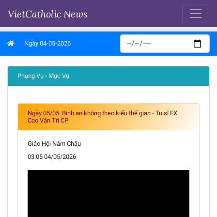
VietCatholic News
Ngày 04-05-2026
Phụng Vụ - Mục Vụ
Ngày 05/05: Bình an không theo kiểu thế gian - Tu sĩ FX.
Cao Văn Trí CP
Giáo Hội Năm Châu
03:05 04/05/2026