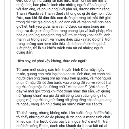
Đức dường như đang rất háo hức, thậm chí có thể nói là
nhiệt tình, ban phước lành cho những người đàn ông ngủ
với đàn ông, và phụ nữ ngủ với phụ nữ, dường như tin rằng
Thánh Phaolô và Thánh Giuđa không có gì để dạy họ: nước
Đức, sau khi đã dẫn đầu con đường hướng tới một thế giới
trong đó các gia đình giàu có con cái và mạnh mẽ hơn bao
giờ hết; tình yêu giữa nam và nữ được ca ngợi trong âm
nhạc và được khẳng định trong phong tục và luật pháp; văn
hóa đại chúng, trong những biểu thức công khai nhất, lành
mạnh và trong sạch; và những điều xấu xa nào đó phải trốn
trong những con hẻm bẩn thỉu, lẩn tránh nếu không phải
luật pháp, thì là sự khiển trách của tất cả những người
đứng đắn.
Hiện nay, có phải vậy không, thưa các ngài?
Tôi xem một quảng cáo trên truyền hình Đức mấy ngày
trước, quảng cáo một loại bao cao su tình dục, có cảnh hai
người đàn ông đang ôm ấp nhau trên giường, và một người
phụ nữ mặc đồ lót đen bước vào phòng để vui vẻ với cả hai
người cùng một lúc. Dòng chữ “Mit beiden?” (Với cả hai?)
đầy vẻ mời gọi, trong khi một đoạn nhạc thu sẵn, với giọng
nữ “giọng khàn” mà giờ đã nổi tiếng toàn cầu, giống như
giọng một người phụ nữ đang cố gắng tống sỏi bàng quang
ra ngoài, vang lên như đang ăn mừng niềm vui sắp tới.
Tôi thất vọng, nhưng không sốc. Lần cuối cùng tôi đến Đức,
tôi thấy những chiếc áo phông được cho là mang tính chất
khiêu dâm hài hước được bày bán ngoài trời ở một thị trấn
nhỏ bên sông Rhine, dành cho khách du lịch và bất cứ ai