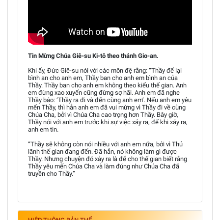
Tin Mừng Chúa Giê-su Ki-tô theo thánh Gio-an.
Khi ấy, Đức Giê-su nói với các môn đệ rằng: “Thầy để lại
bình an cho anh em, Thầy ban cho anh em bình an của
Thầy. Thầy ban cho anh em không theo kiểu thế gian. Anh
em đừng xao xuyến cũng đừng sợ hãi. Anh em đã nghe
Thầy bảo: ‘Thầy ra đi và đến cùng anh em’. Nếu anh em yêu
mến Thầy, thì hẳn anh em đã vui mừng vì Thầy đi về cùng
Chúa Cha, bởi vì Chúa Cha cao trọng hơn Thầy. Bây giờ,
Thầy nói với anh em trước khi sự việc xảy ra, để khi xảy ra,
anh em tin.
“Thầy sẽ không còn nói nhiều với anh em nữa, bởi vì Thủ
lãnh thế gian đang đến. Đã hẳn, nó không làm gì được
Thầy. Nhưng chuyện đó xảy ra là để cho thế gian biết rằng
Thầy yêu mến Chúa Cha và làm đúng như Chúa Cha đã
truyền cho Thầy.”