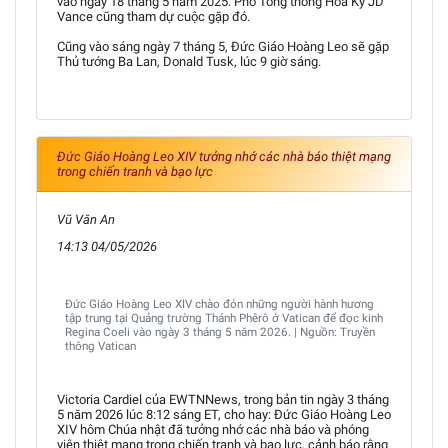
vào ngày 18 tháng 5 năm 2025. Phó Tổng thống Hoa Kỳ JD
Vance cũng tham dự cuộc gặp đó.
Cũng vào sáng ngày 7 tháng 5, Đức Giáo Hoàng Leo sẽ gặp
Thủ tướng Ba Lan, Donald Tusk, lúc 9 giờ sáng.
Đức Giáo Hoàng Leo XIV tưởng nhớ các nhà báo thiệt mạng
trong chiến tranh và bạo lực
Vũ Văn An
14:13 04/05/2026
Đức Giáo Hoàng Leo XIV chào đón những người hành hương
tập trung tại Quảng trường Thánh Phêrô ở Vatican để đọc kinh
Regina Coeli vào ngày 3 tháng 5 năm 2026. | Nguồn: Truyền
thông Vatican
Victoria Cardiel của EWTNNews, trong bản tin ngày 3 tháng
5 năm 2026 lúc 8:12 sáng ET, cho hay: Đức Giáo Hoàng Leo
XIV hôm Chúa nhật đã tưởng nhớ các nhà báo và phóng
viên thiệt mạng trong chiến tranh và bạo lực, cảnh báo rằng