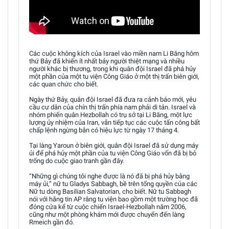
Các cuộc không kích của Israel vào miền nam Li Băng hôm
thứ Bảy đã khiến ít nhất bảy người thiệt mạng và nhiều
người khác bị thương, trong khi quân đội Israel đã phá hủy
một phần của một tu viện Công Giáo ở một thị trấn biên giới,
các quan chức cho biết.
Ngày thứ Bảy, quân đội Israel đã đưa ra cảnh báo mới, yêu
cầu cư dân của chín thị trấn phía nam phải di tản. Israel và
nhóm phiến quân Hezbollah có trụ sở tại Li Băng, một lực
lượng ủy nhiệm của Iran, vẫn tiếp tục các cuộc tấn công bất
chấp lệnh ngừng bắn có hiệu lực từ ngày 17 tháng 4.
Tại làng Yaroun ở biên giới, quân đội Israel đã sử dụng máy
ủi để phá hủy một phần của tu viện Công Giáo vốn đã bị bỏ
trống do cuộc giao tranh gần đây.
“Những gì chúng tôi nghe được là nó đã bị phá hủy bằng
máy ủi,” nữ tu Gladys Sabbagh, bề trên tổng quyền của các
Nữ tu dòng Basilian Salvatorian, cho biết. Nữ tu Sabbagh
nói với hãng tin AP rằng tu viện bao gồm một trường học đã
đóng cửa kể từ cuộc chiến Israel-Hezbollah năm 2006,
cũng như một phòng khám mới được chuyển đến làng
Rmeich gần đó.