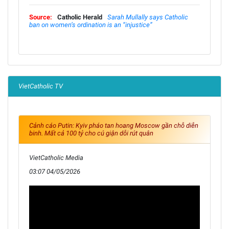
Source:
Catholic Herald
Sarah Mullally says Catholic
ban on women’s ordination is an “injustice”
VietCatholic TV
Cảnh cáo Putin: Kyiv pháo tan hoang Moscow gần chỗ diễn
binh. Mất cả 100 tỷ cho cú giận dỗi rút quân
VietCatholic Media
03:07 04/05/2026