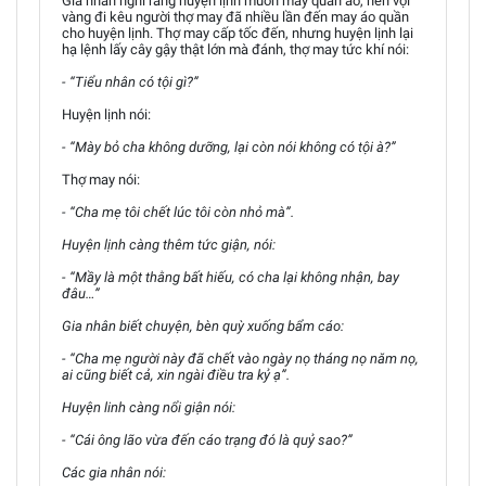
Gia nhân nghĩ rằng huyện lịnh muốn may quần áo, nên vội
vàng đi kêu người thợ may đã nhiều lần đến may áo quần
cho huyện lịnh. Thợ may cấp tốc đến, nhưng huyện lịnh lại
hạ lệnh lấy cây gậy thật lớn mà đánh, thợ may tức khí nói:
- “Tiểu nhân có tội gì?”
Huyện lịnh nói:
- “Mày bỏ cha không dưỡng, lại còn nói không có tội à?”
Thợ may nói:
- “Cha mẹ tôi chết lúc tôi còn nhỏ mà”.
Huyện lịnh càng thêm tức giận, nói:
- “Mầy là một thằng bất hiếu, có cha lại không nhận, bay
đâu…”
Gia nhân biết chuyện, bèn quỳ xuống bẩm cáo:
- “Cha mẹ người này đã chết vào ngày nọ tháng nọ năm nọ,
ai cũng biết cả, xin ngài điều tra kỷ ạ”.
Huyện linh càng nổi giận nói:
- “Cái ông lão vừa đến cáo trạng đó là quỷ sao?”
Các gia nhân nói: