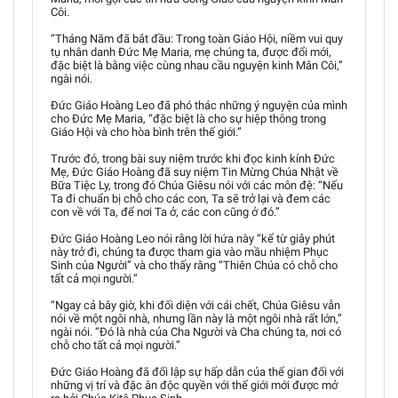
Côi.
“Tháng Năm đã bắt đầu: Trong toàn Giáo Hội, niềm vui quy
tụ nhân danh Đức Mẹ Maria, mẹ chúng ta, được đổi mới,
đặc biệt là bằng việc cùng nhau cầu nguyện kinh Mân Côi,”
ngài nói.
Đức Giáo Hoàng Leo đã phó thác những ý nguyện của mình
cho Đức Mẹ Maria, “đặc biệt là cho sự hiệp thông trong
Giáo Hội và cho hòa bình trên thế giới.”
Trước đó, trong bài suy niệm trước khi đọc kinh kính Đức
Mẹ, Đức Giáo Hoàng đã suy niệm Tin Mừng Chúa Nhật về
Bữa Tiệc Ly, trong đó Chúa Giêsu nói với các môn đệ: “Nếu
Ta đi chuẩn bị chỗ cho các con, Ta sẽ trở lại và đem các
con về với Ta, để nơi Ta ở, các con cũng ở đó.”
Đức Giáo Hoàng Leo nói rằng lời hứa này “kể từ giây phút
này trở đi, chúng ta được tham gia vào mầu nhiệm Phục
Sinh của Người” và cho thấy rằng “Thiên Chúa có chỗ cho
tất cả mọi người.”
“Ngay cả bây giờ, khi đối diện với cái chết, Chúa Giêsu vẫn
nói về một ngôi nhà, nhưng lần này là một ngôi nhà rất lớn,”
ngài nói. “Đó là nhà của Cha Người và Cha chúng ta, nơi có
chỗ cho tất cả mọi người.”
Đức Giáo Hoàng đã đối lập sự hấp dẫn của thế gian đối với
những vị trí và đặc ân độc quyền với thế giới mới được mở