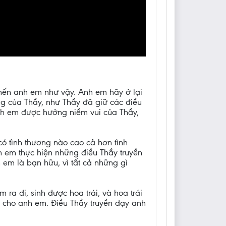
mến anh em như vậy. Anh em hãy ở lại
ng của Thầy, như Thầy đã giữ các điều
anh em được hưởng niềm vui của Thầy,
ó tình thương nào cao cả hơn tình
 em thực hiện những điều Thầy truyền
 em là bạn hữu, vì tất cả những gì
a đi, sinh được hoa trái, và hoa trái
 cho anh em. Điều Thầy truyền dạy anh