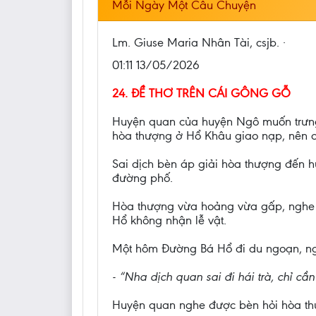
Mỗi Ngày Một Câu Chuyện
Lm. Giuse Maria Nhân Tài, csjb. ·
01:11 13/05/2026
24. ĐỀ THƠ TRÊN CÁI GÔNG GỖ
Huyện quan của huyện Ngô muốn trưng t
hòa thượng ở Hổ Khâu giao nạp, nên c
Sai dịch bèn áp giải hòa thượng đến h
đường phố.
Hòa thượng vừa hoảng vừa gấp, nghe n
Hổ không nhận lễ vật.
Một hôm Đường Bá Hổ đi du ngoạn, ngẫ
- “Nha dịch quan sai đi hái trà, chỉ
Huyện quan nghe được bèn hỏi hòa thượ