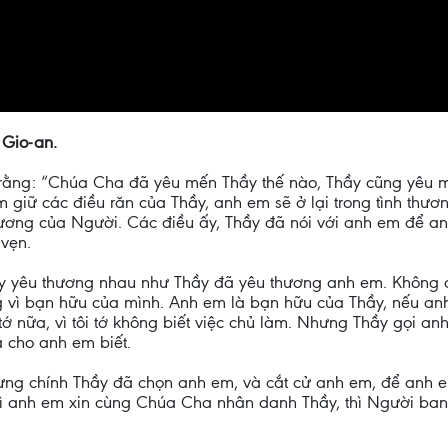
 Gio-an.
ệ rằng: “Chúa Cha đã yêu mến Thầy thế nào, Thầy cũng yêu 
 giữ các điều răn của Thầy, anh em sẽ ở lại trong tình thươ
thương của Người. Các điều ấy, Thầy đã nói với anh em để 
vẹn.
ãy yêu thương nhau như Thầy đã yêu thương anh em. Không c
g vì bạn hữu của mình. Anh em là bạn hữu của Thầy, nếu anh
tớ nữa, vì tôi tớ không biết việc chủ làm. Nhưng Thầy gọi anh
 cho anh em biết.
g chính Thầy đã chọn anh em, và cắt cử anh em, để anh em r
 gì anh em xin cùng Chúa Cha nhân danh Thầy, thì Người ban