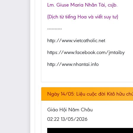
Lm. Giuse Maria Nhân Tài, csjb.
(Dịch từ tiếng Hoa và viết suy tư)
----------
http://www.vietcatholic.net
https://www.facebook.com/jmtaiby
http://www.nhantai.info
Ngày 14/05: Liệu cuộc đời Kitô hữu c
Giáo Hội Năm Châu
02:22 13/05/2026