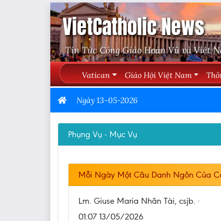
VietCatholic News
Tin Tức Công Giáo Hoàn Vũ và Việt 
Vatican
Giáo Hội Việt Nam
Thô
Ngày 13-05-2026
Phụng Vụ - Mục Vụ
Mỗi Ngày Một Câu Danh Ngôn Của C
Lm. Giuse Maria Nhân Tài, csjb. ·
01:07 13/05/2026