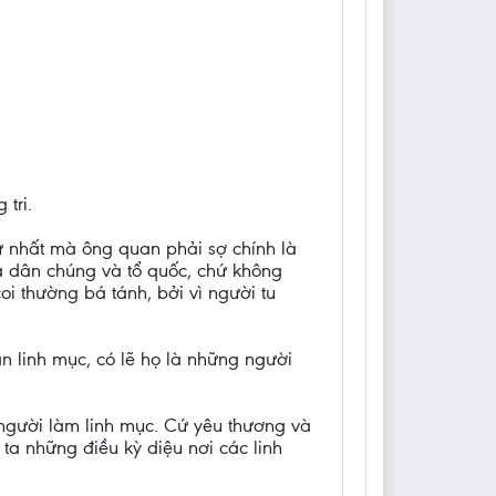
tri.
hứ nhất mà ông quan phải sợ chính là
à dân chúng và tổ quốc, chứ không
oi thường bá tánh, bởi vì người tu
ân linh mục, có lẽ họ là những người
 người làm linh mục. Cứ yêu thương và
ta những điều kỳ diệu nơi các linh