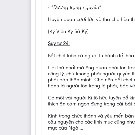
- “Đường trạng nguyên”.
Huyện quan cười lớn và tha cho hòa t
(Ký Viên Ký Sở Ký)
Suy tư 24:
Bắt chẹt luôn cả người tu hành để thỏa
Cái thứ nhất mà ông quan phải tôn trọn
công lý, chứ không phải người quyền t
phải bản thân mình. Cho nên bắt chẹt x
hành là người tôn trọng lẽ phải, bảo v
Có một vài người Ki-tô hữu tuyên bố kí
thích ăn cơm ngon đựng trong cái bát
Kính trọng chức thánh và yêu mến bản 
cầu nguyện cho các linh mục cũng như 
mục của Ngài...