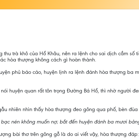
hu trà khô của Hổ Khâu, nên ra lệnh cho sai dịch cầm số tiề
ác hòa thượng không cách gì hoàn thành.
uyện phủ báo cáo, huyện lịnh ra lệnh đánh hòa thượng ba mư
ói huyện quan rất tôn trọng Đường Bá Hổ, thì nhờ người đe
u nhiên nhìn thấy hòa thượng đeo gông qua phố, bèn đùa vi
 cần bạc nén không muốn nợ; bắt đến huyện đánh ba mươi b
ng bài thơ trên gông gỗ là do ai viết vậy, hòa thượng đáp: