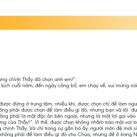
ưng chính Thầy đã chọn anh em!”.
 kịch cuối năm; đến ngày công bố, em chạy về, vui mừng nó
ợc đứng ở trung tâm; nhiều khi, được chọn chỉ để làm người 
ng phải được chọn để làm điều gì đó, nhưng bạn và tôi ‘được
ng phải là một đặc ân bên ngoài, nhưng là một lời gọi vào 
hương của Thầy!”. Vì thế, được chọn không nhằm trao một vai t
rong chính Thầy. Và chỉ trong sự gắn bó ấy, người môn đệ mới s
hông phải để làm điều gì đó cho Chúa, nhưng để ở trong Ng