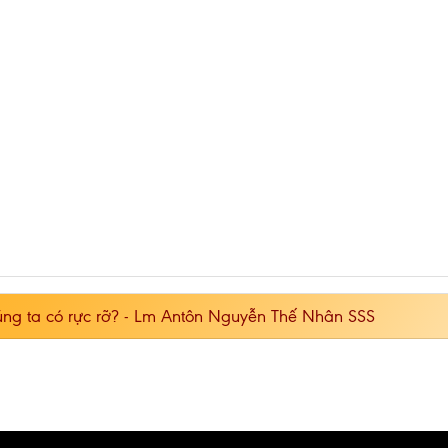
húng ta có rực rỡ? - Lm Antôn Nguyễn Thế Nhân SSS