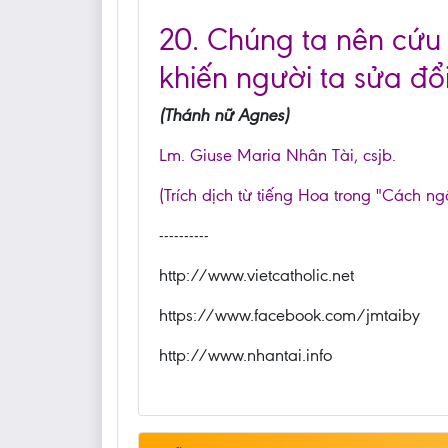
20. Chúng ta nên cứu 
khiến người ta sửa đổi
(Thánh nữ Agnes)
Lm. Giuse Maria Nhân Tài, csjb.
(Trích dịch từ tiếng Hoa trong "Cách ng
----------
http://www.vietcatholic.net
https://www.facebook.com/jmtaiby
http://www.nhantai.info