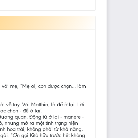
i với mẹ, “Mẹ ơi, con được chọn… làm
vỗ tay. Với Matthia, là để ở lại. Lời
 chọn - để ở lại’.
tương quan. Động từ ở lại - manere -
rò, nhưng mở ra một tình trạng hiện
inh hoa trái; không phải từ khả năng,
ài. “Ơn gọi Kitô hữu trước hết không