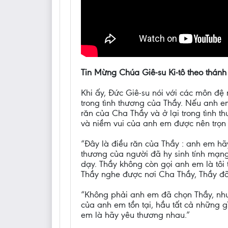
Tin Mừng Chúa Giê-su Ki-tô theo thánh
Khi ấy, Đức Giê-su nói với các môn đ
trong tình thương của Thầy. Nếu anh em
răn của Cha Thầy và ở lại trong tình 
và niềm vui của anh em được nên trọn 
“Đây là điều răn của Thầy : anh em h
thương của người đã hy sinh tính mạn
dạy. Thầy không còn gọi anh em là tôi 
Thầy nghe được nơi Cha Thầy, Thầy đã
“Không phải anh em đã chọn Thầy, nhưn
của anh em tồn tại, hầu tất cả những
em là hãy yêu thương nhau.”