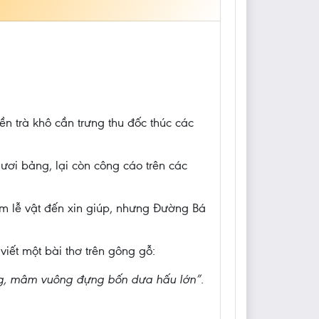
n trà khô cần trưng thu đốc thúc các
ơi bảng, lại còn công cáo trên các
m lễ vật đến xin giúp, nhưng Đường Bá
ết một bài thơ trên gông gỗ:
ảng, mâm vuông đựng bốn dưa hấu lớn”.