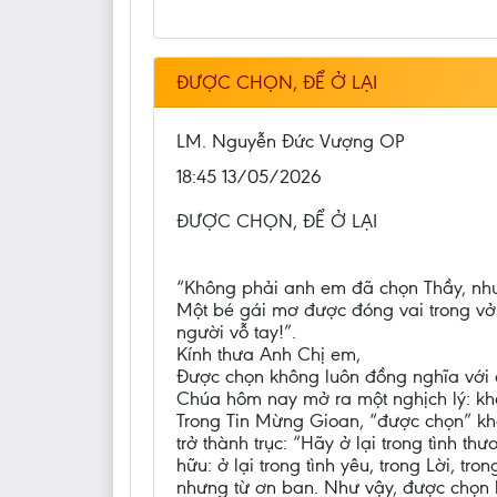
ĐƯỢC CHỌN, ĐỂ Ở LẠI
LM. Nguyễn Đức Vượng OP
18:45 13/05/2026
ĐƯỢC CHỌN, ĐỂ Ở LẠI
“Không phải anh em đã chọn Thầy, nh
Một bé gái mơ được đóng vai trong vở
người vỗ tay!”.
Kính thưa Anh Chị em,
Được chọn không luôn đồng nghĩa với đư
Chúa hôm nay mở ra một nghịch lý: khô
Trong Tin Mừng Gioan, “được chọn” khô
trở thành trục: “Hãy ở lại trong tình t
hữu: ở lại trong tình yêu, trong Lời, t
nhưng từ ơn ban. Như vậy, được chọn k