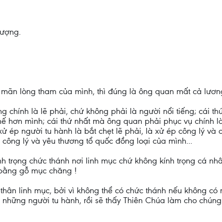
hượng.
 mãn lòng tham của mình, thì đúng là ông quan mất cả lương 
g chính là lẽ phải, chứ không phải là người nổi tiếng; cái t
hế hơn mình; cái thứ nhất mà ông quan phải phục vụ chính l
ử ép người tu hành là bắt chẹt lẽ phải, là xử ép công lý và c
ệ công lý và yêu thương tổ quốc đồng loại của mình...
nh trọng chức thánh nơi linh mục chứ không kính trọng cá nh
 bằng gỗ mục chăng !
thân linh mục, bởi vì không thể có chức thánh nếu không có
những người tu hành, rồi sẽ thấy Thiên Chúa làm cho chúng 