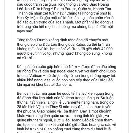
sau cuộc tranh cãi giữa Tổng thống và Đức Giáo Hoàng
Lêô. Như Đức Hồng Y Pietro Parolin, Quốc Vụ Khanh Tòa
Thánh đã nhận xét tuần này: “Chúng ta không thể phớt lờ
Hoa Kỳ. Mặc dù gặp một số khó khăn, họ chắc chắn vẫn là
đối tác quan trọng của Tòa Thánh. Một phần vì họ đóng vai
trò trong hầu hết mọi tình huống mà chúng ta phải đối mặt
ngày nay.”
Tổng thống Trump khẳng định rằng ông đã chuyển một
thông điệp cho Đức Lêô thông qua Rubio, cụ thể là “Iran
không thể có vũ khí hạt nhân” và “Iran đã giết chết 42.000
người biểu tình vô tội, những người không có súng, không
có vũ khí”.
Kết quả của cuộc gặp hôm thứ Năm – được đánh dấu bằng
sự nồng ấm và đón tiếp ngoại giao tuyệt vời dành cho Rubio
từ phía Vatican – sẽ được thấy rõ hơn trong những ngày tới,
nhiều khả năng là tại cuộc họp báo tiếp theo của Đức Lêô
khi ngài rời khỏi Castel Gandolfo.
Bên cạnh các mối quan hệ quốc tế, hai sự kiện quan trọng
đã đánh dấu lịch trình của Vatican trong tuần qua. Sự kiện
thứ hai, tất nhiên, là nghi lễ Juramente hàng năm, trong đó
28 tân binh Vệ binh Thụy Sĩ năm nay đã chính thức tuyên
thệ phục vụ Giáo hoàng và Tòa thánh. Đây là một khoảnh
khắc vừa mang tính quân sự vừa mang tính tôn giáo, và
giống như năm ngoái, Đức Giáo Hoàng Lêô đã chọn tham
dự, tạo nên mối liên kết chặt chẽ giữa Giáo hoàng và các vệ
binh kể từ khi vị Giáo hoàng cuối cùng tham dự buổi lễ là