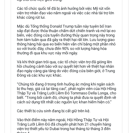
Các tổ chức quốc tế đã bị ảnh hưởng bởi việc Mỹ rút vốn
viện trợ nhân đạo vào năm ngoái và việc các nhà tài trợ lớn
khác cũng rút lui.
Mặc dù Tổng thống Donald Trump tuần này tuyên bố Iran
sắp đạt được thỏa thuận chấm dứt chiến tranh và mở lại eo
biển, việc đóng cửa tuyến đường thủy quan trọng này trong
hơn tám tuần qua đã gây ra thiệt hại rất lớn. Lưu lượng giao
thông hàng hải qua eo biển hiện vẫn chỉ bằng một phần nhỏ
so với trước đây, chưa đến 90% so với lượng hàng hóa
thường đi qua khu vực này mỗi ngày.
Và khi thời gian trôi qua, các tổ chức viện trợ đã gióng lên
hồi chuông cảnh báo với sự quyết liệt hơn về thiệt hại nhân
đạo ngày càng gia tăng do việc đóng cửa biên giới, ở Trung
Đông và các khu vực khác.
“Chúng tôi đang ở trong tình huống ác mộng khi ngân sách
bị thu hẹp, giá cả lại tăng cao”, phát ngôn viên của Hội Hồng
Thập Tự và Trăng Lưỡi Liềm Đỏ Tommaso Della Longa, cho
biết. “Trong bối cảnh đó, chúng ta phải đưa ra quyết định về
cách sử dụng tốt nhất các nguồn lực khan hiếm hiện có.”
Các thiết bị cứu sinh đang bị cất giữ trên kệ.
Vào thời điểm này năm ngoái, Hội Hồng Thập Tự và Hội
Trăng Lưỡi Liềm Đỏ đã chuyển phát hơn 21 chuyến hàng
viện trợ thiết yếu từ Dubai trong hai tháng từ tháng 3 đến