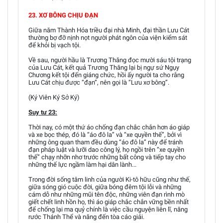
23. XƠ BÔNG CHỊU ĐẠN
Giữa năm Thành Hóa triều đại nhà Minh, đại thần Lưu Cát
thường bợ đỡ nịnh nọt người phát ngôn của viện kiểm sát
để khỏi bị vạch tội.
Về sau, người hầu là Trương Thăng đọc mười sáu tội trạng
của Lưu Cát, kết quả Trương Thăng lại bị ngự sứ Ngụy
Chương kết tội đến giáng chức, hồi ấy người ta cho rằng
Lưu Cát chịu được “đạn”, nên gọi là “Lưu xơ bông”.
(Ký Viên Ký Sở Ký)
Suy tư 23:
Thời nay, có một thứ áo chống đạn chắc chắn hơn áo giáp
và xe bọc thép, đó là “áo đô la” và “xe quyền thế”, bởi vì
những ông quan tham đều dùng “áo đô la” này để tránh
đạn pháp luật và lưỡi dao công lý, họ ngồi trên “xe quyền
thế” chạy nhỡn nhơ trước những bất công và tiếp tay cho
những thế lực ngầm làm hại dân lành...
Trong đời sống tâm linh của người Ki-tô hữu cũng như thế,
giữa sóng gió cuộc đời, giữa bóng đêm tội lỗi và những
cám dỗ như những mũi tên độc, những viên đạn rình mò
giết chết linh hồn họ, thì áo giáp chắc chắn vững bền nhất
để chống lại ma quỷ chính là việc cầu nguyện liên lĩ, năng
rước Thánh Thể và năng đến tòa cáo giải.