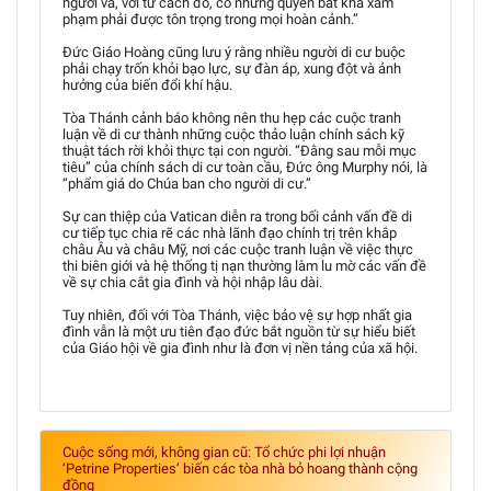
người và, với tư cách đó, có những quyền bất khả xâm
phạm phải được tôn trọng trong mọi hoàn cảnh.”
Đức Giáo Hoàng cũng lưu ý rằng nhiều người di cư buộc
phải chạy trốn khỏi bạo lực, sự đàn áp, xung đột và ảnh
hưởng của biến đổi khí hậu.
Tòa Thánh cảnh báo không nên thu hẹp các cuộc tranh
luận về di cư thành những cuộc thảo luận chính sách kỹ
thuật tách rời khỏi thực tại con người. “Đằng sau mỗi mục
tiêu” của chính sách di cư toàn cầu, Đức ông Murphy nói, là
“phẩm giá do Chúa ban cho người di cư.”
Sự can thiệp của Vatican diễn ra trong bối cảnh vấn đề di
cư tiếp tục chia rẽ các nhà lãnh đạo chính trị trên khắp
châu Âu và châu Mỹ, nơi các cuộc tranh luận về việc thực
thi biên giới và hệ thống tị nạn thường làm lu mờ các vấn đề
về sự chia cắt gia đình và hội nhập lâu dài.
Tuy nhiên, đối với Tòa Thánh, việc bảo vệ sự hợp nhất gia
đình vẫn là một ưu tiên đạo đức bắt nguồn từ sự hiểu biết
của Giáo hội về gia đình như là đơn vị nền tảng của xã hội.
Cuộc sống mới, không gian cũ: Tổ chức phi lợi nhuận
‘Petrine Properties’ biến các tòa nhà bỏ hoang thành cộng
đồng