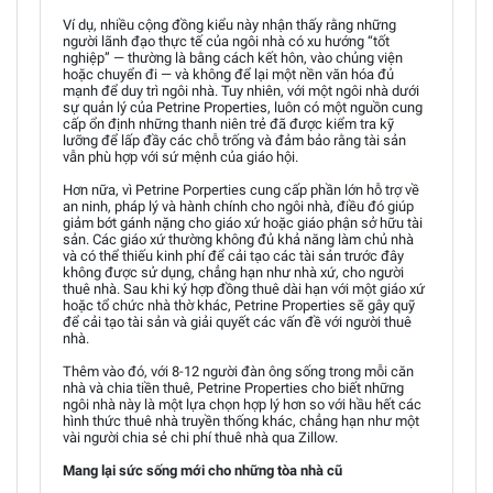
Ví dụ, nhiều cộng đồng kiểu này nhận thấy rằng những
người lãnh đạo thực tế của ngôi nhà có xu hướng “tốt
nghiệp” — thường là bằng cách kết hôn, vào chủng viện
hoặc chuyển đi — và không để lại một nền văn hóa đủ
mạnh để duy trì ngôi nhà. Tuy nhiên, với một ngôi nhà dưới
sự quản lý của Petrine Properties, luôn có một nguồn cung
cấp ổn định những thanh niên trẻ đã được kiểm tra kỹ
lưỡng để lấp đầy các chỗ trống và đảm bảo rằng tài sản
vẫn phù hợp với sứ mệnh của giáo hội.
Hơn nữa, vì Petrine Porperties cung cấp phần lớn hỗ trợ về
an ninh, pháp lý và hành chính cho ngôi nhà, điều đó giúp
giảm bớt gánh nặng cho giáo xứ hoặc giáo phận sở hữu tài
sản. Các giáo xứ thường không đủ khả năng làm chủ nhà
và có thể thiếu kinh phí để cải tạo các tài sản trước đây
không được sử dụng, chẳng hạn như nhà xứ, cho người
thuê nhà. Sau khi ký hợp đồng thuê dài hạn với một giáo xứ
hoặc tổ chức nhà thờ khác, Petrine Properties sẽ gây quỹ
để cải tạo tài sản và giải quyết các vấn đề với người thuê
nhà.
Thêm vào đó, với 8-12 người đàn ông sống trong mỗi căn
nhà và chia tiền thuê, Petrine Properties cho biết những
ngôi nhà này là một lựa chọn hợp lý hơn so với hầu hết các
hình thức thuê nhà truyền thống khác, chẳng hạn như một
vài người chia sẻ chi phí thuê nhà qua Zillow.
Mang lại sức sống mới cho những tòa nhà cũ