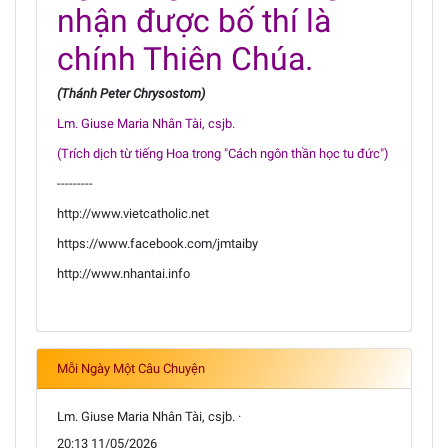
nhận được bố thí là
chính Thiên Chúa.
(Thánh Peter Chrysostom)
Lm. Giuse Maria Nhân Tài, csjb.
(Trích dịch từ tiếng Hoa trong "Cách ngôn thần học tu đức")
---------
http://www.vietcatholic.net
https://www.facebook.com/jmtaiby
http://www.nhantai.info
Mỗi Ngày Một Câu Chuyện
Lm. Giuse Maria Nhân Tài, csjb. ·
20:13 11/05/2026