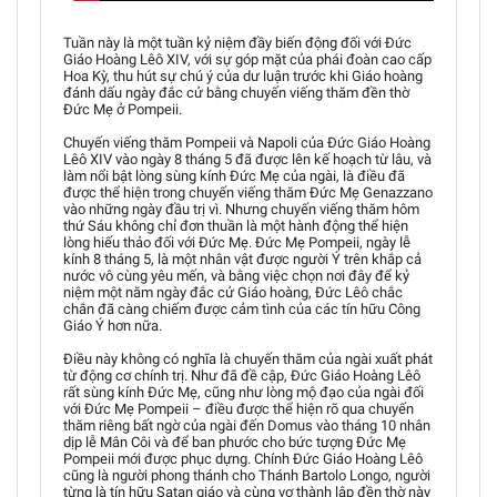
Tuần này là một tuần kỷ niệm đầy biến động đối với Đức
Giáo Hoàng Lêô XIV, với sự góp mặt của phái đoàn cao cấp
Hoa Kỳ, thu hút sự chú ý của dư luận trước khi Giáo hoàng
đánh dấu ngày đắc cử bằng chuyến viếng thăm đền thờ
Đức Mẹ ở Pompeii.
Chuyến viếng thăm Pompeii và Napoli của Đức Giáo Hoàng
Lêô XIV vào ngày 8 tháng 5 đã được lên kế hoạch từ lâu, và
làm nổi bật lòng sùng kính Đức Mẹ của ngài, là điều đã
được thể hiện trong chuyến viếng thăm Đức Mẹ Genazzano
vào những ngày đầu trị vì. Nhưng chuyến viếng thăm hôm
thứ Sáu không chỉ đơn thuần là một hành động thể hiện
lòng hiếu thảo đối với Đức Mẹ. Đức Mẹ Pompeii, ngày lễ
kính 8 tháng 5, là một nhân vật được người Ý trên khắp cả
nước vô cùng yêu mến, và bằng việc chọn nơi đây để kỷ
niệm một năm ngày đắc cử Giáo hoàng, Đức Lêô chắc
chắn đã càng chiếm được cảm tình của các tín hữu Công
Giáo Ý hơn nữa.
Điều này không có nghĩa là chuyến thăm của ngài xuất phát
từ động cơ chính trị. Như đã đề cập, Đức Giáo Hoàng Lêô
rất sùng kính Đức Mẹ, cũng như lòng mộ đạo của ngài đối
với Đức Mẹ Pompeii – điều được thể hiện rõ qua chuyến
thăm riêng bất ngờ của ngài đến Domus vào tháng 10 nhân
dịp lễ Mân Côi và để ban phước cho bức tượng Đức Mẹ
Pompeii mới được phục dựng. Chính Đức Giáo Hoàng Lêô
cũng là người phong thánh cho Thánh Bartolo Longo, người
từng là tín hữu Satan giáo và cùng vợ thành lập đền thờ này