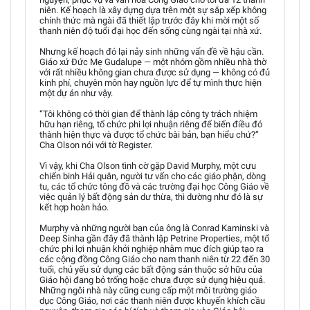
niên. Kế hoạch là xây dựng dựa trên một sự sắp xếp không
chính thức mà ngài đã thiết lập trước đây khi mời một số
thanh niên độ tuổi đại học đến sống cùng ngài tại nhà xứ.
Nhưng kế hoạch đó lại nảy sinh những vấn đề về hậu cần.
Giáo xứ Đức Mẹ Gudalupe — một nhóm gồm nhiều nhà thờ
với rất nhiều không gian chưa được sử dụng — không có đủ
kinh phí, chuyên môn hay nguồn lực để tự mình thực hiện
một dự án như vậy.
“Tôi không có thời gian để thành lập công ty trách nhiệm
hữu hạn riêng, tổ chức phi lợi nhuận riêng để biến điều đó
thành hiện thực và được tổ chức bài bản, bạn hiểu chứ?”
Cha Olson nói với tờ Register.
Vì vậy, khi Cha Olson tình cờ gặp David Murphy, một cựu
chiến binh Hải quân, người tư vấn cho các giáo phận, dòng
tu, các tổ chức tông đồ và các trường đại học Công Giáo về
việc quản lý bất động sản dư thừa, thì dường như đó là sự
kết hợp hoàn hảo.
Murphy và những người bạn của ông là Conrad Kaminski và
Deep Sinha gần đây đã thành lập Petrine Properties, một tổ
chức phi lợi nhuận khởi nghiệp nhằm mục đích giúp tạo ra
các cộng đồng Công Giáo cho nam thanh niên từ 22 đến 30
tuổi, chủ yếu sử dụng các bất động sản thuộc sở hữu của
Giáo hội đang bỏ trống hoặc chưa được sử dụng hiệu quả.
Những ngôi nhà này cũng cung cấp một môi trường giáo
dục Công Giáo, nơi các thanh niên được khuyến khích cầu