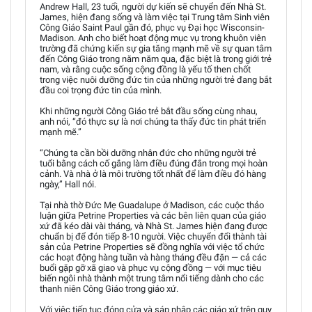
Andrew Hall, 23 tuổi, người dự kiến sẽ chuyển đến Nhà St.
James, hiện đang sống và làm việc tại Trung tâm Sinh viên
Công Giáo Saint Paul gần đó, phục vụ Đại học Wisconsin-
Madison. Anh cho biết hoạt động mục vụ trong khuôn viên
trường đã chứng kiến sự gia tăng mạnh mẽ về sự quan tâm
đến Công Giáo trong năm năm qua, đặc biệt là trong giới trẻ
nam, và rằng cuộc sống cộng đồng là yếu tố then chốt
trong việc nuôi dưỡng đức tin của những người trẻ đang bắt
đầu coi trọng đức tin của mình.
Khi những người Công Giáo trẻ bắt đầu sống cùng nhau,
anh nói, “đó thực sự là nơi chúng ta thấy đức tin phát triển
mạnh mẽ.”
“Chúng ta cần bồi dưỡng nhân đức cho những người trẻ
tuổi bằng cách cố gắng làm điều đúng đắn trong mọi hoàn
cảnh. Và nhà ở là môi trường tốt nhất để làm điều đó hàng
ngày,” Hall nói.
Tại nhà thờ Đức Mẹ Guadalupe ở Madison, các cuộc thảo
luận giữa Petrine Properties và các bên liên quan của giáo
xứ đã kéo dài vài tháng, và Nhà St. James hiện đang được
chuẩn bị để đón tiếp 8-10 người. Việc chuyển đổi thành tài
sản của Petrine Properties sẽ đồng nghĩa với việc tổ chức
các hoạt động hàng tuần và hàng tháng đều đặn — cả các
buổi gặp gỡ xã giao và phục vụ cộng đồng — với mục tiêu
biến ngôi nhà thành một trung tâm nổi tiếng dành cho các
thanh niên Công Giáo trong giáo xứ.
Với việc tiếp tục đóng cửa và sáp nhập các giáo xứ trên quy