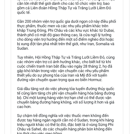
cần lớn nhất thế giới dành cho các tổ chức viện trợ, bao
gồm cả Liên đoàn Hồng Thập Tự và Trăng Lưỡi Liềm Đỏ
quốc tế.
Gần 200 nhóm viện trợ quốc gia dưới ngọn cờ này điều phối
thực phẩm, thuốc men và các nhu yếu phẩm khác trên
khắp Trung Đông, Phi Châu và các khu vực khác từ Dubai,
thành phố có mật độ giao thông cao, là cửa ngõ lý tưởng
cho dòng viện trợ hướng đến một số điểm nghèo đói hoặc
bị xung đột tàn phá nhất trên thế giới, như Iran, Somalia và
Sudan.
Tuy nhiên, Hội Hồng Thập Tự và Trăng Lưỡi Liềm Đỏ, cùng
các nhóm viện trợ có ảnh hưởng khác, cho biết kể từ khi
cuộc chiến tranh Iran bắt đầu vào ngày 28 tháng 2, họ đã
gặp khó khăn trong việc vận chuyển các nhu yếu phẩm
thiết yếu do sự phong tỏa của Iran và Mỹ đối với tuyến
đường vận chuyển quan trọng qua eo biển Hormuz.
Giá dầu tăng vọt do việc phong tỏa tuyến đường thủy quốc
tế cũng làm tăng chi phí vận chuyển hàng hóa bằng đường
bộ. Chỉ một lượng hàng viện trợ hạn chế có thể được vận
chuyển bằng đường hàng không, với số lượng ít hơn và giá
cao hơn.
Sự chậm trễ đồng nghĩa với việc thuốc men không đến
được tay hàng ngàn người cần nó ở Sudan, trong khi hàng
triệu người khác có thể bị đói, đặc biệt là ở vùng Sừng Phi
Châu và Sahel, do các chuyến hàng phân bón không đến
kịp thời cho việc gieo trồng.