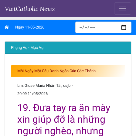
VietCatholic News
Ngày 11-05-2026
Phụng Vụ - Mục Vụ
Mỗi Ngày Một Câu Danh Ngôn Của Các Thánh
Lm. Giuse Maria Nhân Tài, csjb. ·
20:09 11/05/2026
19. Đưa tay ra ăn mày
xin giúp đỡ là những
người nghèo, nhưng