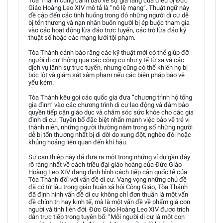
Tòa Thánh cũng cảnh báo về sự gia tăng của điều bị Đức
Giáo Hoàng Leo XIV mô tả là “nô lệ mạng”. Thuật ngữ này
đề cập đến các tình huống trong đó những người di cư dễ
bị tổn thương và nạn nhân buôn người bị ép buộc tham gia
vào các hoạt động lừa đảo trực tuyến, các trò lừa đảo kỹ
thuật số hoặc các mạng lưới tội phạm.
Tòa Thánh cảnh báo rằng các kỹ thuật mới có thể giúp đỡ
người di cư thông qua các công cụ như y tế từ xa và các
dịch vụ lãnh sự trực tuyến, nhưng cũng có thể khiến họ bị
bóc lột và giám sát xâm phạm nếu các biện pháp bảo vệ
yếu kém.
Tòa Thánh kêu gọi các quốc gia đưa “chương trình hộ tống
gia đình” vào các chương trình di cư lao động và đảm bảo
quyền tiếp cận giáo dục và chăm sóc sức khỏe cho các gia
đình di cư. Tuyên bố đặc biệt nhấn mạnh việc bảo vệ trẻ vị
thành niên, những người thường nằm trong số những người
dễ bị tổn thương nhất bị di dời do xung đột, nghèo đói hoặc
khủng hoảng liên quan đến khí hậu.
Sự can thiệp này đã đưa ra một trong những ví dụ gần đây
rõ ràng nhất về cách triều đại giáo hoàng của Đức Giáo
Hoàng Leo XIV đang định hình cách tiếp cận quốc tế của
Tòa Thánh đối với vấn đề di cư. Vang vọng những chủ đề
đã có từ lâu trong giáo huấn xã hội Công Giáo, Tòa Thánh
đã định hình vấn đề di cư không chỉ đơn thuần là một vấn
đề chính trị hay kinh tế, mà là một vấn đề về phẩm giá con
người và tình liên đới. Đức Giáo Hoàng Leo XIV được trích
dẫn trực tiếp trong tuyên bố: “Mỗi người di cư là một con