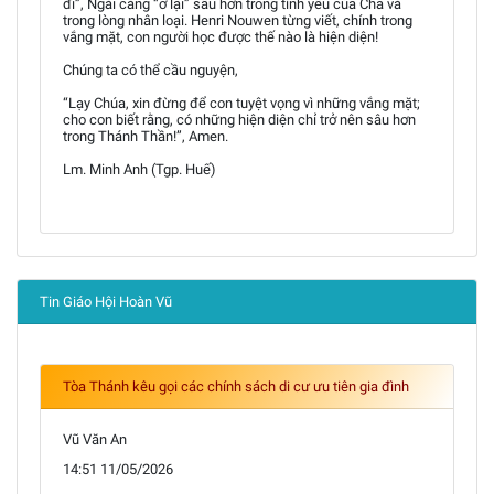
đi”, Ngài càng “ở lại” sâu hơn trong tình yêu của Cha và
trong lòng nhân loại. Henri Nouwen từng viết, chính trong
vắng mặt, con người học được thế nào là hiện diện!
Chúng ta có thể cầu nguyện,
“Lạy Chúa, xin đừng để con tuyệt vọng vì những vắng mặt;
cho con biết rằng, có những hiện diện chỉ trở nên sâu hơn
trong Thánh Thần!”, Amen.
Lm. Minh Anh (Tgp. Huế)
Tin Giáo Hội Hoàn Vũ
Tòa Thánh kêu gọi các chính sách di cư ưu tiên gia đình
Vũ Văn An
14:51 11/05/2026