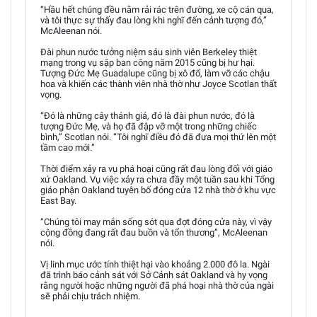
“Hầu hết chúng đều nằm rải rác trên đường, xe cộ cán qua,
và tôi thực sự thấy đau lòng khi nghĩ đến cảnh tượng đó,”
McAleenan nói.
Đài phun nước tưởng niệm sáu sinh viên Berkeley thiệt
mạng trong vụ sập ban công năm 2015 cũng bị hư hại.
Tượng Đức Mẹ Guadalupe cũng bị xô đổ, làm vỡ các chậu
hoa và khiến các thành viên nhà thờ như Joyce Scotlan thất
vọng.
“Đó là những cây thánh giá, đó là đài phun nước, đó là
tượng Đức Mẹ, và họ đã đập vỡ một trong những chiếc
bình,” Scotlan nói. “Tôi nghĩ điều đó đã đưa mọi thứ lên một
tầm cao mới.”
Thời điểm xảy ra vụ phá hoại cũng rất đau lòng đối với giáo
xứ Oakland. Vụ việc xảy ra chưa đầy một tuần sau khi Tổng
giáo phận Oakland tuyên bố đóng cửa 12 nhà thờ ở khu vực
East Bay.
“Chúng tôi may mắn sống sót qua đợt đóng cửa này, vì vậy
cộng đồng đang rất đau buồn và tổn thương”, McAleenan
nói.
Vị linh mục ước tính thiệt hại vào khoảng 2.000 đô la. Ngài
đã trình báo cảnh sát với Sở Cảnh sát Oakland và hy vọng
rằng người hoặc những người đã phá hoại nhà thờ của ngài
sẽ phải chịu trách nhiệm.