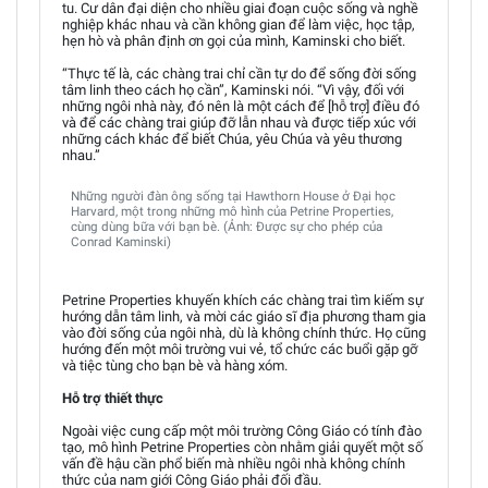
tu. Cư dân đại diện cho nhiều giai đoạn cuộc sống và nghề
nghiệp khác nhau và cần không gian để làm việc, học tập,
hẹn hò và phân định ơn gọi của mình, Kaminski cho biết.
“Thực tế là, các chàng trai chỉ cần tự do để sống đời sống
tâm linh theo cách họ cần”, Kaminski nói. “Vì vậy, đối với
những ngôi nhà này, đó nên là một cách để [hỗ trợ] điều đó
và để các chàng trai giúp đỡ lẫn nhau và được tiếp xúc với
những cách khác để biết Chúa, yêu Chúa và yêu thương
nhau.”
Những người đàn ông sống tại Hawthorn House ở Đại học
Harvard, một trong những mô hình của Petrine Properties,
cùng dùng bữa với bạn bè. (Ảnh: Được sự cho phép của
Conrad Kaminski)
Petrine Properties khuyến khích các chàng trai tìm kiếm sự
hướng dẫn tâm linh, và mời các giáo sĩ địa phương tham gia
vào đời sống của ngôi nhà, dù là không chính thức. Họ cũng
hướng đến một môi trường vui vẻ, tổ chức các buổi gặp gỡ
và tiệc tùng cho bạn bè và hàng xóm.
Hỗ trợ thiết thực
Ngoài việc cung cấp một môi trường Công Giáo có tính đào
tạo, mô hình Petrine Properties còn nhằm giải quyết một số
vấn đề hậu cần phổ biến mà nhiều ngôi nhà không chính
thức của nam giới Công Giáo phải đối đầu.