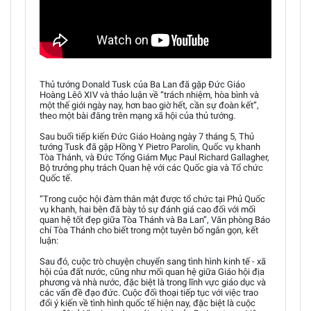
Thủ tướng Donald Tusk của Ba Lan đã gặp Đức Giáo
Hoàng Lêô XIV và thảo luận về “trách nhiệm, hòa bình và
một thế giới ngày nay, hơn bao giờ hết, cần sự đoàn kết”,
theo một bài đăng trên mạng xã hội của thủ tướng.
Sau buổi tiếp kiến Đức Giáo Hoàng ngày 7 tháng 5, Thủ
tướng Tusk đã gặp Hồng Y Pietro Parolin, Quốc vụ khanh
Tòa Thánh, và Đức Tổng Giám Mục Paul Richard Gallagher,
Bộ trưởng phụ trách Quan hệ với các Quốc gia và Tổ chức
Quốc tế.
“Trong cuộc hội đàm thân mật được tổ chức tại Phủ Quốc
vụ khanh, hai bên đã bày tỏ sự đánh giá cao đối với mối
quan hệ tốt đẹp giữa Tòa Thánh và Ba Lan”, Văn phòng Báo
chí Tòa Thánh cho biết trong một tuyên bố ngắn gọn, kết
luận:
Sau đó, cuộc trò chuyện chuyển sang tình hình kinh tế - xã
hội của đất nước, cũng như mối quan hệ giữa Giáo hội địa
phương và nhà nước, đặc biệt là trong lĩnh vực giáo dục và
các vấn đề đạo đức. Cuộc đối thoại tiếp tục với việc trao
đổi ý kiến về tình hình quốc tế hiện nay, đặc biệt là cuộc