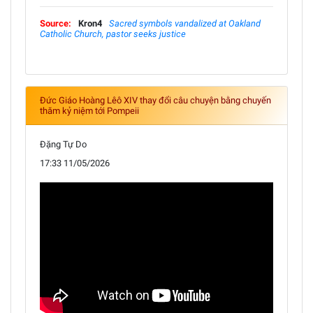
Source:
Kron4
Sacred symbols vandalized at Oakland
Catholic Church, pastor seeks justice
Đức Giáo Hoàng Lêô XIV thay đổi câu chuyện bằng chuyến
thăm kỷ niệm tới Pompeii
Đặng Tự Do
17:33 11/05/2026