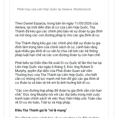
Phiên họp của Liên Hợp Quốc tại Geneva. Shutterstock
Theo Daniel Esparza, trong bản tin ngày 11/05/2026 của
Aleteia, tại một diễn đàn di cư của Liên Hợp Quốc, Tòa
Thánh đã kêu gọi các chính phủ bảo vệ sự đoàn tụ gia đình
và mở rộng các con đường pháp lý cho các gia đình di cư.
Tòa Thánh đang kêu gọi các chính phủ đặt sự đoàn tụ gia
đình làm trọng tâm của chính sách di cư, cảnh báo rằng
quá nhiều gia đình di cư vẫn bị chia cắt bởi các hệ thống
pháp luật hạn chế và các con đường đoàn tụ còn hạn chế.
Phát biểu tại Diễn đàn Rà soát Di cư Quốc tế lần thứ hai tại
Liên Hợp Quốc vào ngày 6 tháng 5, Đức ông Robert D.
Murphy, quyền đại diện của Phái đoàn Quan sát viên
Thường trực của Tòa Thánh tại Liên Hợp Quốc, cho biết
cần có những nỗ lực mạnh mẽ hơn để giữ các gia đình di
cư đoàn tụ và bảo vệ trẻ em bị ảnh hưởng bởi di cư.
“Các con đường hợp pháp để đoàn tụ gia đình vẫn còn hạn
chế,” Đức ông Murphy nói với các đại biểu trong một cuộc
tranh luận chính sách về việc thực hiện Hiệp ước Toàn cầu
về Di cư An toàn, Trật tự và Hợp pháp.
Điều Tòa Thánh gọi là “nô lệ mạng”