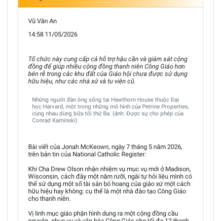
Vũ Văn An
14:58 11/05/2026
Tổ chức này cung cấp cả hỗ trợ hậu cần và giám sát cộng
đồng để giúp nhiều cộng đồng thanh niên Công Giáo hơn
bén rễ trong các khu đất của Giáo hội chưa được sử dụng
hữu hiệu, như các nhà xứ và tu viện cũ.
Những người đàn ông sống tại Hawthorn House thuộc Đại
học Harvard, một trong những mô hình của Petrine Properties,
cùng nhau dùng bữa tối thứ Ba. (ảnh: Được sự cho phép của
Conrad Kaminski)
Bài viết của Jonah McKeown, ngày 7 tháng 5 năm 2026,
trên bản tin của National Catholic Register:
Khi Cha Drew Olson nhận nhiệm vụ mục vụ mới ở Madison,
Wisconsin, cách đây một năm rưỡi, ngài tự hỏi liệu mình có
thể sử dụng một số tài sản bỏ hoang của giáo xứ một cách
hữu hiệu hay không: cụ thể là một nhà đào tạo Công Giáo
cho thanh niên.
Vị linh mục giáo phận hình dung ra một cộng đồng cầu
nguyện, phục vụ và văn hóa Công Giáo cho tối đa 12 thanh