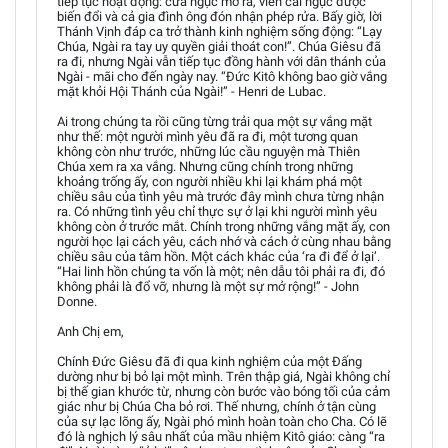
tiếp tục hoạt động: cửa ngục mở ra, viên cai ngục được
biến đổi và cả gia đình ông đón nhận phép rửa. Bấy giờ, lời
Thánh Vịnh đáp ca trở thành kinh nghiệm sống động: “Lạy
Chúa, Ngài ra tay uy quyền giải thoát con!”. Chúa Giêsu đã
ra đi, nhưng Ngài vẫn tiếp tục đồng hành với dân thánh của
Ngài - mãi cho đến ngày nay. “Đức Kitô không bao giờ vắng
mặt khỏi Hội Thánh của Ngài!” - Henri de Lubac.
Ai trong chúng ta rồi cũng từng trải qua một sự vắng mặt
như thế: một người mình yêu đã ra đi, một tương quan
không còn như trước, những lúc cầu nguyện mà Thiên
Chúa xem ra xa vắng. Nhưng cũng chính trong những
khoảng trống ấy, con người nhiều khi lại khám phá một
chiều sâu của tình yêu mà trước đây mình chưa từng nhận
ra. Có những tình yêu chỉ thực sự ở lại khi người mình yêu
không còn ở trước mắt. Chính trong những vắng mặt ấy, con
người học lại cách yêu, cách nhớ và cách ở cùng nhau bằng
chiều sâu của tâm hồn. Một cách khác của ‘ra đi để ở lại’.
“Hai linh hồn chúng ta vốn là một; nên dẫu tôi phải ra đi, đó
không phải là đổ vỡ, nhưng là một sự mở rộng!” - John
Donne.
Anh Chị em,
Chính Đức Giêsu đã đi qua kinh nghiệm của một Đấng
dường như bị bỏ lại một mình. Trên thập giá, Ngài không chỉ
bị thế gian khước từ, nhưng còn bước vào bóng tối của cảm
giác như bị Chúa Cha bỏ rơi. Thế nhưng, chính ở tận cùng
của sự lạc lõng ấy, Ngài phó mình hoàn toàn cho Cha. Có lẽ
đó là nghịch lý sâu nhất của mầu nhiệm Kitô giáo: càng “ra