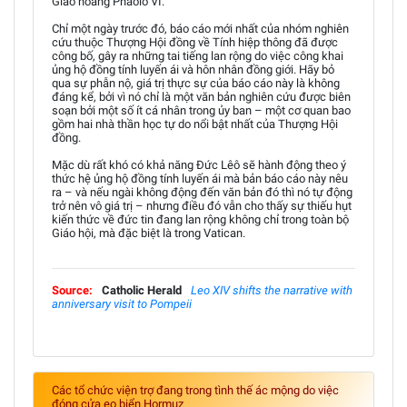
Giáo hoàng Phaolô VI.
Chỉ một ngày trước đó, báo cáo mới nhất của nhóm nghiên
cứu thuộc Thượng Hội đồng về Tính hiệp thông đã được
công bố, gây ra những tai tiếng lan rộng do việc công khai
ủng hộ đồng tính luyến ái và hôn nhân đồng giới. Hãy bỏ
qua sự phẫn nộ, giá trị thực sự của báo cáo này là không
đáng kể, bởi vì nó chỉ là một văn bản nghiên cứu được biên
soạn bởi một số ít cá nhân trong ủy ban – một cơ quan bao
gồm hai nhà thần học tự do nổi bật nhất của Thượng Hội
đồng.
Mặc dù rất khó có khả năng Đức Lêô sẽ hành động theo ý
thức hệ ủng hộ đồng tính luyến ái mà bản báo cáo này nêu
ra – và nếu ngài không động đến văn bản đó thì nó tự động
trở nên vô giá trị – nhưng điều đó vẫn cho thấy sự thiếu hụt
kiến thức về đức tin đang lan rộng không chỉ trong toàn bộ
Giáo hội, mà đặc biệt là trong Vatican.
Source:
Catholic Herald
Leo XIV shifts the narrative with
anniversary visit to Pompeii
Các tổ chức viện trợ đang trong tình thế ác mộng do việc
đóng cửa eo biển Hormuz