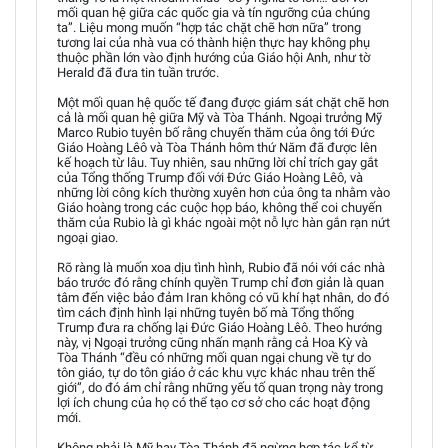
mối quan hệ giữa các quốc gia và tín ngưỡng của chúng
ta”. Liệu mong muốn “hợp tác chặt chẽ hơn nữa” trong
tương lai của nhà vua có thành hiện thực hay không phụ
thuộc phần lớn vào định hướng của Giáo hội Anh, như tờ
Herald đã đưa tin tuần trước.
Một mối quan hệ quốc tế đang được giám sát chặt chẽ hơn
cả là mối quan hệ giữa Mỹ và Tòa Thánh. Ngoại trưởng Mỹ
Marco Rubio tuyên bố rằng chuyến thăm của ông tới Đức
Giáo Hoàng Lêô và Tòa Thánh hôm thứ Năm đã được lên
kế hoạch từ lâu. Tuy nhiên, sau những lời chỉ trích gay gắt
của Tổng thống Trump đối với Đức Giáo Hoàng Lêô, và
những lời công kích thường xuyên hơn của ông ta nhằm vào
Giáo hoàng trong các cuộc họp báo, không thể coi chuyến
thăm của Rubio là gì khác ngoài một nỗ lực hàn gắn rạn nứt
ngoại giao.
Rõ ràng là muốn xoa dịu tình hình, Rubio đã nói với các nhà
báo trước đó rằng chính quyền Trump chỉ đơn giản là quan
tâm đến việc bảo đảm Iran không có vũ khí hạt nhân, do đó
tìm cách định hình lại những tuyên bố mà Tổng thống
Trump đưa ra chống lại Đức Giáo Hoàng Lêô. Theo hướng
này, vị Ngoại trưởng cũng nhấn mạnh rằng cả Hoa Kỳ và
Tòa Thánh “đều có những mối quan ngại chung về tự do
tôn giáo, tự do tôn giáo ở các khu vực khác nhau trên thế
giới”, do đó ám chỉ rằng những yếu tố quan trọng này trong
lợi ích chung của họ có thể tạo cơ sở cho các hoạt động
mới.
Không phải là Mỹ hay Tòa Thánh đã ngừng hợp tác kể từ