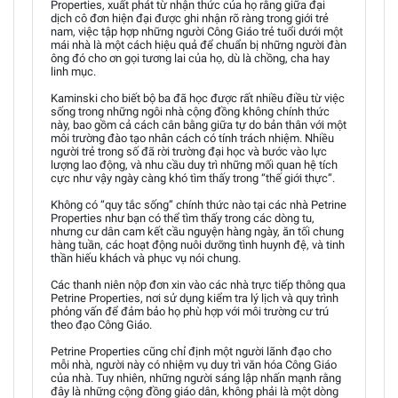
Properties, xuất phát từ nhận thức của họ rằng giữa đại
dịch cô đơn hiện đại được ghi nhận rõ ràng trong giới trẻ
nam, việc tập hợp những người Công Giáo trẻ tuổi dưới một
mái nhà là một cách hiệu quả để chuẩn bị những người đàn
ông đó cho ơn gọi tương lai của họ, dù là chồng, cha hay
linh mục.
Kaminski cho biết bộ ba đã học được rất nhiều điều từ việc
sống trong những ngôi nhà cộng đồng không chính thức
này, bao gồm cả cách cân bằng giữa tự do bản thân với một
môi trường đào tạo nhân cách có tính trách nhiệm. Nhiều
người trẻ trong số đã rời trường đại học và bước vào lực
lượng lao động, và nhu cầu duy trì những mối quan hệ tích
cực như vậy ngày càng khó tìm thấy trong “thế giới thực”.
Không có “quy tắc sống” chính thức nào tại các nhà Petrine
Properties như bạn có thể tìm thấy trong các dòng tu,
nhưng cư dân cam kết cầu nguyện hàng ngày, ăn tối chung
hàng tuần, các hoạt động nuôi dưỡng tình huynh đệ, và tinh
thần hiếu khách và phục vụ nói chung.
Các thanh niên nộp đơn xin vào các nhà trực tiếp thông qua
Petrine Properties, nơi sử dụng kiểm tra lý lịch và quy trình
phỏng vấn để đảm bảo họ phù hợp với môi trường cư trú
theo đạo Công Giáo.
Petrine Properties cũng chỉ định một người lãnh đạo cho
mỗi nhà, người này có nhiệm vụ duy trì văn hóa Công Giáo
của nhà. Tuy nhiên, những người sáng lập nhấn mạnh rằng
đây là những cộng đồng giáo dân, không phải là một dòng