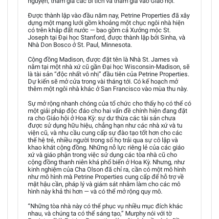
nguyện, tham gia các bí tích và tham gia vào Giáo hội.
Được thành lập vào đầu năm nay, Petrine Properties đã xây
dựng một mạng lưới gồm khoảng một chục ngôi nhà hiện
có trên khắp đất nước — bao gồm cả Xưởng mộc St.
Joseph tại Đại học Stanford, được thành lập bởi Sinha, và
Nhà Don Bosco ở St. Paul, Minnesota.
Cộng đồng Madison, được đặt tên là Nhà St. James và
nằm tại một nhà xứ cũ gần Đại học Wisconsin-Madison, sẽ
là tài sản “độc nhất vô nhị” đầu tiên của Petrine Properties.
Dự kiến sẽ mở cửa trong vài tháng tới. Có kế hoạch mở
thêm một ngôi nhà khác ở San Francisco vào mùa thu này.
Sự mở rộng nhanh chóng của tổ chức cho thấy họ có thể có
một giải pháp độc đáo cho hai vấn đề chính hiện đang đặt
ra cho Giáo hội ở Hoa Kỳ: sự dư thừa các tài sản chưa
được sử dụng hữu hiệu, chẳng hạn như các nhà xứ và tu
viện cũ, và nhu cầu cung cấp sự đào tạo tốt hơn cho các
thế hệ trẻ, nhiều người trong số họ trải qua sự cô lập và
khao khát cộng đồng. Những nỗ lực riêng lẻ của các giáo
xứ và giáo phận trong việc sử dụng các tòa nhà cũ cho
cộng đồng thanh niên khá phổ biến ở Hoa Kỳ. Nhưng, như
kinh nghiệm của Cha Olson đã chỉ ra, cần có một mô hình
như mô hình mà Petrine Properties cung cấp để hỗ trợ về
mặt hậu cần, pháp lý và giám sát nhằm làm cho các mô
hình này khả thi hơn — và có thể mở rộng quy mô.
“Những tòa nhà này có thể phục vụ nhiều mục đích khác
nhau, và chúng ta có thể sáng tạo,” Murphy nói với tờ