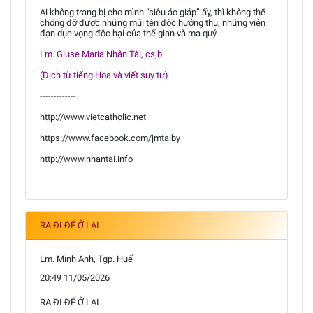
Ai không trang bị cho mình “siêu áo giáp” ấy, thì không thể
chống đỡ được những mũi tên độc hưởng thụ, những viên
đạn dục vọng độc hại của thế gian và ma quỷ.
Lm. Giuse Maria Nhân Tài, csjb.
(Dịch từ tiếng Hoa và viết suy tư)
-------------
http://www.vietcatholic.net
https://www.facebook.com/jmtaiby
http://www.nhantai.info
RA ĐI ĐỂ Ở LẠI
Lm. Minh Anh, Tgp. Huế
20:49 11/05/2026
RA ĐI ĐỂ Ở LẠI