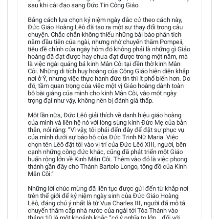
sau khi cải đạo sang Đức Tin Công Giáo.
Bằng cách lựa chọn kỷ niệm ngày đắc cử theo cách này,
Đức Giáo Hoàng Lêô đã tạo ra một sự thay đổi trong câu
chuyện. Chắc chắn không thiếu những bài báo phân tích
năm đầu tiên của ngài, nhưng nhờ chuyến thăm Pompeii,
tiêu đề chính của ngày hôm đó không phải là những gì Giáo
hoàng đã đạt được hay chưa đạt được trong một năm, mà
là việc ngài quảng bá kinh Mân Côi tại đền thờ kinh Mân
Côi. Những di tích huy hoàng của Công Giáo hiện diện khắp
nơi ở Ý, nhưng việc thực hành đức tin thì ít phổ biến hơn. Do
đó, tầm quan trọng của việc một vị Giáo hoàng dành toàn
bộ bài giảng của mình cho kinh Mân Côi, vào một ngày
trọng đại như vậy, không nên bị đánh giá thấp.
Một lần nữa, Đức Lêô giải thích về danh hiệu giáo hoàng
của mình và liên hệ nó với lòng sùng kính Đức Mẹ của bản
thân, nói rằng: “Vì vậy, tôi phải đến đây để đặt sự phục vụ
của mình dưới sự bảo hộ của Đức Trinh Nữ Maria. Việc
chọn tên Lêô đặt tôi vào vị trí của Đức Lêô XIII, người, bên
cạnh những công đức khác, cũng đã phát triển một Giáo
huấn rộng lớn về Kinh Mân Côi. Thêm vào đó là việc phong
thánh gần đây cho Thánh Bartolo Longo, tông đồ của Kinh
Mân Côi.”
Những lời chúc mừng đã liên tục được gửi đến từ khắp nơi
trên thế giới để kỷ niệm ngày sinh của Đức Giáo Hoàng
Lêô, đáng chú ý nhất là từ Vua Charles III, người đã mô tả
chuyến thăm cấp nhà nước của ngài tới Tòa Thánh vào
tháng 10 là một khoảnh khắc “có ý nghĩa to lớn… đối với