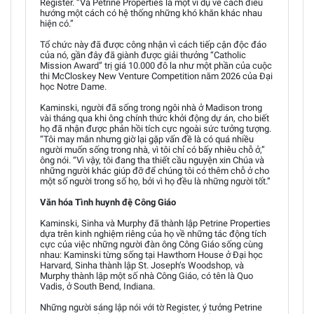
Register. “Và Petrine Properties là một ví dụ về cách điều
hướng một cách có hệ thống những khó khăn khác nhau
hiện có.”
Tổ chức này đã được công nhận vì cách tiếp cận độc đáo
của nó, gần đây đã giành được giải thưởng “Catholic
Mission Award” trị giá 10.000 đô la như một phần của cuộc
thi McCloskey New Venture Competition năm 2026 của Đại
học Notre Dame.
Kaminski, người đã sống trong ngôi nhà ở Madison trong
vài tháng qua khi ông chính thức khởi động dự án, cho biết
họ đã nhận được phản hồi tích cực ngoài sức tưởng tượng.
“Tôi may mắn nhưng giờ lại gặp vấn đề là có quá nhiều
người muốn sống trong nhà, vì tôi chỉ có bấy nhiêu chỗ ở,”
ông nói. “Vì vậy, tôi đang tha thiết cầu nguyện xin Chúa và
những người khác giúp đỡ để chúng tôi có thêm chỗ ở cho
một số người trong số họ, bởi vì họ đều là những người tốt.”
Văn hóa Tình huynh đệ Công Giáo
Kaminski, Sinha và Murphy đã thành lập Petrine Properties
dựa trên kinh nghiệm riêng của họ về những tác động tích
cực của việc những người đàn ông Công Giáo sống cùng
nhau: Kaminski từng sống tại Hawthorn House ở Đại học
Harvard, Sinha thành lập St. Joseph’s Woodshop, và
Murphy thành lập một số nhà Công Giáo, có tên là Quo
Vadis, ở South Bend, Indiana.
Những người sáng lập nói với tờ Register, ý tưởng Petrine