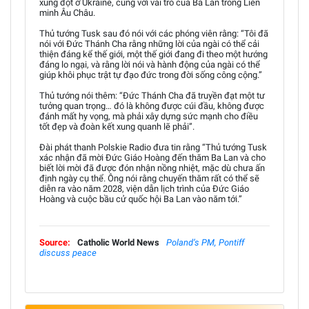
xung đột ở Ukraine, cùng với vai trò của Ba Lan trong Liên
minh Âu Châu.
Thủ tướng Tusk sau đó nói với các phóng viên rằng: “Tôi đã
nói với Đức Thánh Cha rằng những lời của ngài có thể cải
thiện đáng kể thế giới, một thế giới đang đi theo một hướng
đáng lo ngại, và rằng lời nói và hành động của ngài có thể
giúp khôi phục trật tự đạo đức trong đời sống công cộng.”
Thủ tướng nói thêm: “Đức Thánh Cha đã truyền đạt một tư
tưởng quan trọng… đó là không được cúi đầu, không được
đánh mất hy vọng, mà phải xây dựng sức mạnh cho điều
tốt đẹp và đoàn kết xung quanh lẽ phải”.
Đài phát thanh Polskie Radio đưa tin rằng “Thủ tướng Tusk
xác nhận đã mời Đức Giáo Hoàng đến thăm Ba Lan và cho
biết lời mời đã được đón nhận nồng nhiệt, mặc dù chưa ấn
định ngày cụ thể. Ông nói rằng chuyến thăm rất có thể sẽ
diễn ra vào năm 2028, viện dẫn lịch trình của Đức Giáo
Hoàng và cuộc bầu cử quốc hội Ba Lan vào năm tới.”
Source:
Catholic World News
Poland’s PM, Pontiff
discuss peace