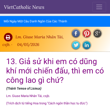
VietCatholic News
Mỗi Ngày Một Câu Danh Ngôn Của Các Thánh
Lm. Giuse Maria Nhân Tài,
csjb. ·
04/05/2026
13. Giả sử khi em có dũng
khí mới chiến đấu, thì em có
công lao gì chứ?
(Thánh Terese of Lisieux)
Lm. Giuse Maria Nhân Tài, csjb.
(Trích dịch từ tiếng Hoa trong "Cách ngôn thần học tu đức")