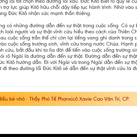
ng lối tốt chọn theo đường lối xấu. Đức Kitô biết rõ qủy lế c
rợ lực giúp Kitô hữu chỗi dậy tiếp tục hành trình. Nhờ vào s
ng Đức Kitô nhận sức mạnh thần thiêng.
ũng có những đường dẫn đến sự thật trong cuộc sống. Có sự kh
ách loài người và sự thật vĩnh cửu hiểu theo cách của Thiên 
 Sau cuộc sống trần thế chỉ còn lại tiếng vang ghi danh trong
vào cuộc sống trường sinh, vĩnh cửu trong nước Chúa. Hạnh phú
nh cửu, bắt đầu khi ta lìa đời để tiến vào cuộc sống trường s
nói rõ Ngài là đường dẫn đến sự thật. Đường dẫn đến sự thật 
Đức Kitô hướng dẫn. Đi với Ngài và trong Ngài dẫn đến sự thậ
t đi theo đường lối Đức Kitô sẽ dẫn đến sự thật vĩnh cửu là 
ều bé nhỏ - Thầy Phó Tế Phanxicô Xavie Cao Văn Trí, CP.