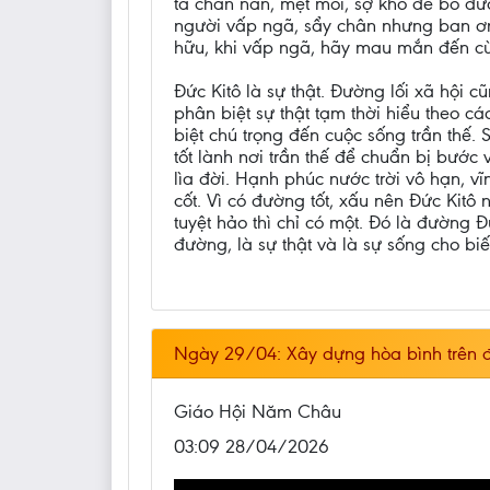
ta chán nản, mệt mỏi, sợ khó để bỏ đườ
người vấp ngã, sẩy chân nhưng ban ơn t
hữu, khi vấp ngã, hãy mau mắn đến cù
Đức Kitô là sự thật. Đường lối xã hội c
phân biệt sự thật tạm thời hiểu theo c
biệt chú trọng đến cuộc sống trần thế.
tốt lành nơi trần thế để chuẩn bị bước 
lìa đời. Hạnh phúc nước trời vô hạn, vĩ
cốt. Vì có đường tốt, xấu nên Đức Kitô 
tuyệt hảo thì chỉ có một. Đó là đường 
đường, là sự thật và là sự sống cho biế
Ngày 29/04: Xây dựng hòa bình trên đi
Giáo Hội Năm Châu
03:09 28/04/2026