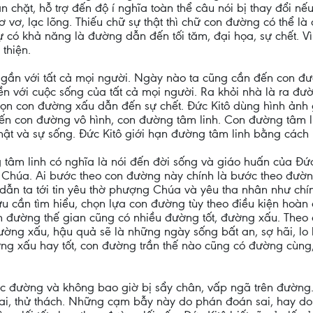
n chặt, hỗ trợ đến độ í nghĩa toàn thể câu nói bị thay đổi nế
ơ vơ, lạc lõng. Thiếu chữ sự thật thì chữ con đường có thể là
ự có khả năng là đường dẫn đến tối tăm, đại họa, sự chết. Vì
 thiện.
 gần với tất cả mọi người. Ngày nào ta cũng cần đến con đ
 với cuộc sống của tất cả mọi người. Ra khỏi nhà là ra đườ
ọn con đường xấu dẫn đến sự chết. Đức Kitô dùng hình ảnh 
ến con đường vô hình, con đường tâm linh. Con đường tâm li
ật và sự sống. Đức Kitô giới hạn đường tâm linh bằng cách 
 tâm linh có nghĩa là nói đến đời sống và giáo huấn của Đứ
 Chúa. Ai bước theo con đường này chính là bước theo đườn
 dẫn ta tới tin yêu thờ phượng Chúa và yêu tha nhân như chí
u cần tìm hiểu, chọn lựa con đường tùy theo điều kiện hoàn 
 đường thế gian cũng có nhiều đường tốt, đường xấu. Theo c
đường xấu, hậu quả sẽ là những ngày sống bất an, sợ hãi, lo 
ng xấu hay tốt, con đường trần thế nào cũng có đường cùng, 
c đường và không bao giờ bị sẩy chân, vấp ngã trên đường.
i, thử thách. Những cạm bẫy này do phán đoán sai, hay do t