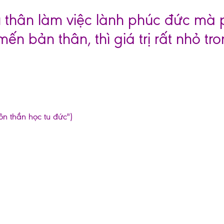
tu thân làm việc lành phúc đức mà
mến bản thân, thì giá trị rất nhỏ tr
ôn thần học tu đức")