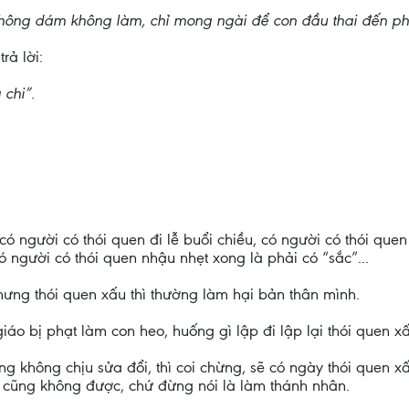
 không dám không làm, chỉ mong ngài để con đầu thai đến 
rả lời:
chi”.
có người có thói quen đi lễ buổi chiều, có người có thói quen
ó người có thói quen nhậu nhẹt xong là phải có “sắc”...
nhưng thói quen xấu thì thường làm hại bản thân mình.
 giáo bị phạt làm con heo, huống gì lập đi lập lại thói quen x
ng không chịu sửa đổi, thì coi chừng, sẽ có ngày thói quen x
o cũng không được, chứ đừng nói là làm thánh nhân.