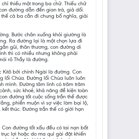
u chỉ thiếu một trong ba chữ. Thiếu chữ
 con đường dẫn đến gian trá, giả dối.
 thế cả ba cần đi chung bổ nghĩa, giải
ường. Bước chân xuống khỏi giường là
ng. Ra đường lại là một chọn lựa đi
gần gũi, thân thương, con đường di
nh thì có nhiều nhưng không phải
nói rõ Thầy là đường.
c Kitô bởi chính Ngài là đường. Con
g lối Chúa. Đường lối Chúa luôn luôn
nh mình. Đường tâm linh có trăm trăm
cảnh, sức khoẻ, khả năng để kiện toàn
on đường tốt cuộc sống trần thế được
lắng, phiền muộn vì sợ việc làm bại lộ,
kết thúc. Đường trần thế có giới hạn
 Con đường tốt xấu đều có tai nạn bất
rục lợi hoặc do ma quỉ gài đặt khiến