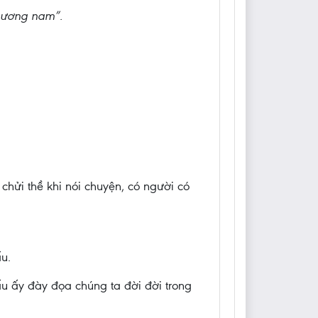
phương nam”.
 chửi thề khi nói chuyện, có người có
ấu.
ấu ấy đày đọa chúng ta đời đời trong