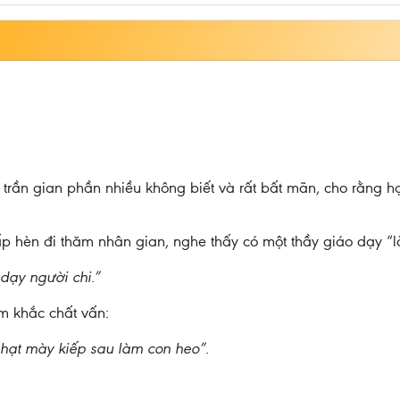
 trần gian phần nhiều không biết và rất bất mãn, cho rằng h
 hèn đi thăm nhân gian, nghe thấy có một thầy giáo dạy “l
 dạy người chi.”
êm khắc chất vấn:
 phạt mày kiếp sau làm con heo”.