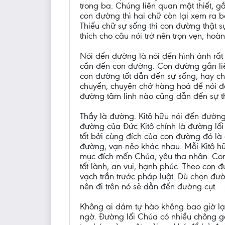
trong ba. Chúng liên quan mật thiết, gắ
con đường thì hai chữ còn lại xem ra b
Thiếu chữ sự sống thì con đường thật s
thích cho câu nói trở nên trọn vẹn, hoàn
Nói đến đường là nói đến hình ảnh rất
cần đến con đường. Con đường gắn liền
con đường tốt dẫn đến sự sống, hay ch
chuyển, chuyên chở hàng hoá để nói đ
đường tâm linh nào cũng dẫn đến sự th
Thầy là đường. Kitô hữu nói đến đường
đường của Đức Kitô chính là đường lối
tốt bởi cùng đích của con đường đó là
đường, vạn nẻo khác nhau. Mỗi Kitô hữ
mục đích mến Chúa, yêu tha nhân. Con
tốt lành, an vui, hạnh phúc. Theo con 
vạch trần trước pháp luật. Dù chọn đườ
nên đi trên nó sẽ dẫn đến đường cụt.
Không ai dám tự hào không bao giờ lạ
ngờ. Đường lối Chúa có nhiều chông ga