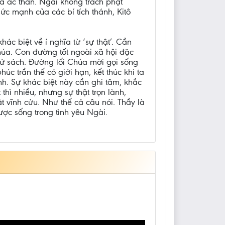
ủa ác thần. Ngài không trách phạt
ức mạnh của các bí tích thánh, Kitô
ác biệt về í nghĩa từ ‘sự thật’. Cần
Chúa. Con đường tốt ngoài xã hội đặc
 sử sách. Đường lối Chúa mời gọi sống
c trần thế có giới hạn, kết thúc khi ta
inh. Sự khác biệt này cần ghi tâm, khắc
thì nhiều, nhưng sự thật trọn lành,
t vĩnh cửu. Như thế cả câu nói. Thầy là
được sống trong tình yêu Ngài.