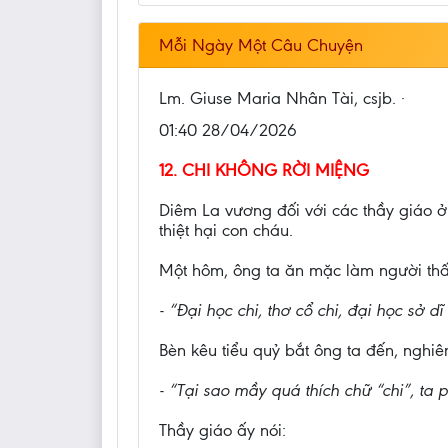
Mỗi Ngày Một Câu Chuyện
Lm. Giuse Maria Nhân Tài, csjb. ·
01:40 28/04/2026
12. CHI KHÔNG RỜI MIỆNG
Diêm La vương đối với các thầy giáo ở
thiệt hại con cháu.
Một hôm, ông ta ăn mặc làm người thấp
- “Đại học chi, thơ cổ chi, đại học sở dĩ
Bèn kêu tiểu quỷ bắt ông ta đến, nghi
- “Tại sao mầy quá thích chữ “chi”, ta
Thầy giáo ấy nói: