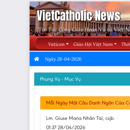
VietCatholic News
Tin Tức Công Giáo Hoàn Vũ và Việt 
Vatican
Giáo Hội Việt Nam
Thô
Ngày 28-04-2026
Phụng Vụ - Mục Vụ
Mỗi Ngày Một Câu Danh Ngôn Của C
Lm. Giuse Maria Nhân Tài, csjb. ·
01:37 28/04/2026