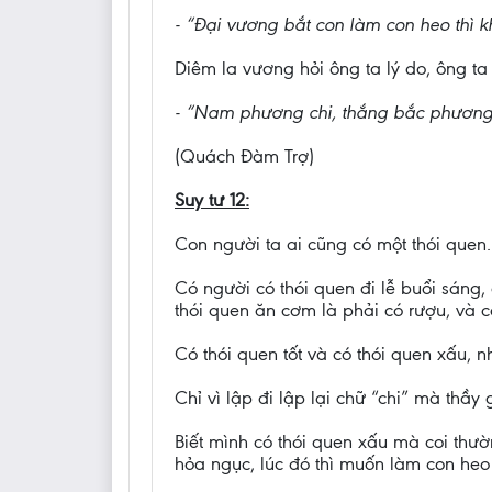
- “Đại vương bắt con làm con heo thì
Diêm la vương hỏi ông ta lý do, ông ta t
- “Nam phương chi, thắng bắc phương 
(Quách Đàm Trợ)
Suy tư 12:
Con người ta ai cũng có một thói quen.
Có người có thói quen đi lễ buổi sáng, 
thói quen ăn cơm là phải có rượu, và c
Có thói quen tốt và có thói quen xấu, 
Chỉ vì lập đi lập lại chữ “chi” mà thầy
Biết mình có thói quen xấu mà coi thườ
hỏa ngục, lúc đó thì muốn làm con he