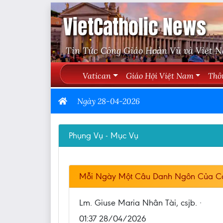
VietCatholic News
Tin Tức Công Giáo Hoàn Vũ và Việt 
Vatican
Giáo Hội Việt Nam
Thô
Ngày 28-04-2026
Phụng Vụ - Mục Vụ
Mỗi Ngày Một Câu Danh Ngôn Của C
Lm. Giuse Maria Nhân Tài, csjb. ·
01:37 28/04/2026