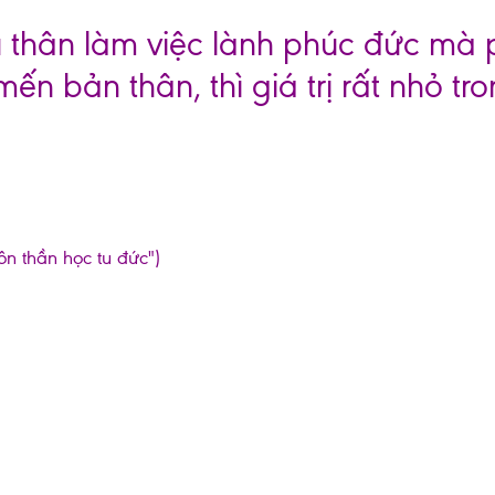
tu thân làm việc lành phúc đức mà
mến bản thân, thì giá trị rất nhỏ tr
ôn thần học tu đức")