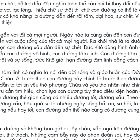
n chặt, hỗ trợ đến độ í nghĩa toàn thể câu nói bị thay đổi nế
ơ vơ, lạc lõng. Thiếu chữ sự thật thì chữ con đường có thể là
ự có khả năng là đường dẫn đến tối tăm, đại họa, sự chết. Vì
 thiện.
 gần với tất cả mọi người. Ngày nào ta cũng cần đến con đ
 với cuộc sống của tất cả mọi người. Ra khỏi nhà là ra đườ
ọn con đường xấu dẫn đến sự chết. Đức Kitô dùng hình ảnh 
ến con đường vô hình, con đường tâm linh. Con đường tâm li
ật và sự sống. Đức Kitô giới hạn đường tâm linh bằng cách 
 tâm linh có nghĩa là nói đến đời sống và giáo huấn của Đứ
 Chúa. Ai bước theo con đường này chính là bước theo đườn
 dẫn ta tới tin yêu thờ phượng Chúa và yêu tha nhân như chí
u cần tìm hiểu, chọn lựa con đường tùy theo điều kiện hoàn 
 đường thế gian cũng có nhiều đường tốt, đường xấu. Theo c
đường xấu, hậu quả sẽ là những ngày sống bất an, sợ hãi, lo 
ng xấu hay tốt, con đường trần thế nào cũng có đường cùng, 
c đường và không bao giờ bị sẩy chân, vấp ngã trên đường.
i, thử thách. Những cạm bẫy này do phán đoán sai, hay do t