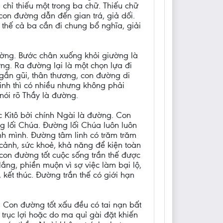
u chỉ thiếu một trong ba chữ. Thiếu chữ
 con đường dẫn đến gian trá, giả dối.
 thế cả ba cần đi chung bổ nghĩa, giải
ường. Bước chân xuống khỏi giường là
ng. Ra đường lại là một chọn lựa đi
gần gũi, thân thương, con đường di
nh thì có nhiều nhưng không phải
nói rõ Thầy là đường.
c Kitô bởi chính Ngài là đường. Con
g lối Chúa. Đường lối Chúa luôn luôn
nh mình. Đường tâm linh có trăm trăm
cảnh, sức khoẻ, khả năng để kiện toàn
on đường tốt cuộc sống trần thế được
lắng, phiền muộn vì sợ việc làm bại lộ,
kết thúc. Đường trần thế có giới hạn
 Con đường tốt xấu đều có tai nạn bất
rục lợi hoặc do ma quỉ gài đặt khiến