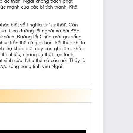
ủa ác thần. Ngài không trách phạt
ức mạnh của các bí tích thánh, Kitô
ác biệt về í nghĩa từ ‘sự thật’. Cần
Chúa. Con đường tốt ngoài xã hội đặc
 sử sách. Đường lối Chúa mời gọi sống
c trần thế có giới hạn, kết thúc khi ta
inh. Sự khác biệt này cần ghi tâm, khắc
thì nhiều, nhưng sự thật trọn lành,
t vĩnh cửu. Như thế cả câu nói. Thầy là
được sống trong tình yêu Ngài.