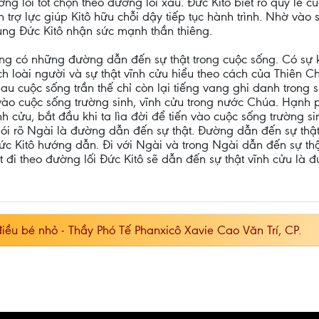
ng lối tốt chọn theo đường lối xấu. Đức Kitô biết rõ qủy lế c
rợ lực giúp Kitô hữu chỗi dậy tiếp tục hành trình. Nhờ vào s
ng Đức Kitô nhận sức mạnh thần thiêng.
ũng có những đường dẫn đến sự thật trong cuộc sống. Có sự kh
ách loài người và sự thật vĩnh cửu hiểu theo cách của Thiên 
 Sau cuộc sống trần thế chỉ còn lại tiếng vang ghi danh trong
vào cuộc sống trường sinh, vĩnh cửu trong nước Chúa. Hạnh phú
nh cửu, bắt đầu khi ta lìa đời để tiến vào cuộc sống trường s
nói rõ Ngài là đường dẫn đến sự thật. Đường dẫn đến sự thật 
Đức Kitô hướng dẫn. Đi với Ngài và trong Ngài dẫn đến sự thậ
t đi theo đường lối Đức Kitô sẽ dẫn đến sự thật vĩnh cửu là 
ều bé nhỏ - Thầy Phó Tế Phanxicô Xavie Cao Văn Trí, CP.