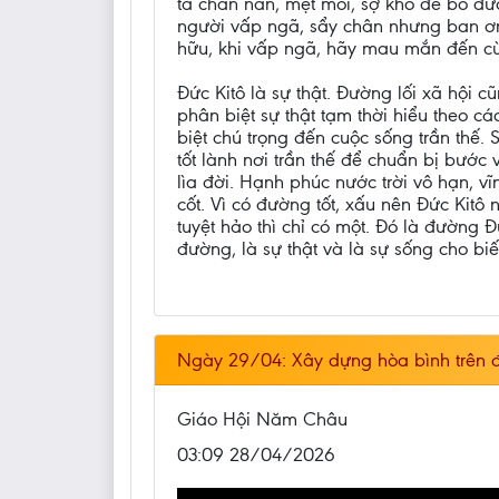
ta chán nản, mệt mỏi, sợ khó để bỏ đườ
người vấp ngã, sẩy chân nhưng ban ơn t
hữu, khi vấp ngã, hãy mau mắn đến cù
Đức Kitô là sự thật. Đường lối xã hội c
phân biệt sự thật tạm thời hiểu theo c
biệt chú trọng đến cuộc sống trần thế.
tốt lành nơi trần thế để chuẩn bị bước 
lìa đời. Hạnh phúc nước trời vô hạn, vĩ
cốt. Vì có đường tốt, xấu nên Đức Kitô 
tuyệt hảo thì chỉ có một. Đó là đường 
đường, là sự thật và là sự sống cho biế
Ngày 29/04: Xây dựng hòa bình trên đi
Giáo Hội Năm Châu
03:09 28/04/2026