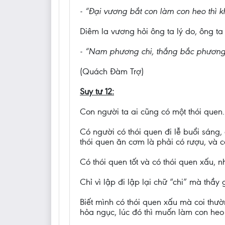
- “Đại vương bắt con làm con heo thì
Diêm la vương hỏi ông ta lý do, ông ta t
- “Nam phương chi, thắng bắc phương 
(Quách Đàm Trợ)
Suy tư 12:
Con người ta ai cũng có một thói quen.
Có người có thói quen đi lễ buổi sáng, 
thói quen ăn cơm là phải có rượu, và c
Có thói quen tốt và có thói quen xấu, 
Chỉ vì lập đi lập lại chữ “chi” mà thầy
Biết mình có thói quen xấu mà coi thườ
hỏa ngục, lúc đó thì muốn làm con he