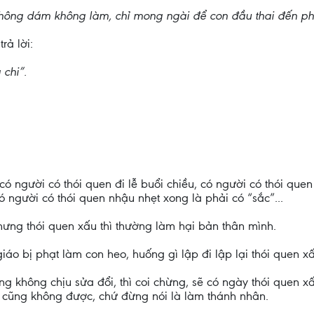
 không dám không làm, chỉ mong ngài để con đầu thai đến 
rả lời:
chi”.
có người có thói quen đi lễ buổi chiều, có người có thói quen
ó người có thói quen nhậu nhẹt xong là phải có “sắc”...
nhưng thói quen xấu thì thường làm hại bản thân mình.
 giáo bị phạt làm con heo, huống gì lập đi lập lại thói quen x
ng không chịu sửa đổi, thì coi chừng, sẽ có ngày thói quen x
o cũng không được, chứ đừng nói là làm thánh nhân.