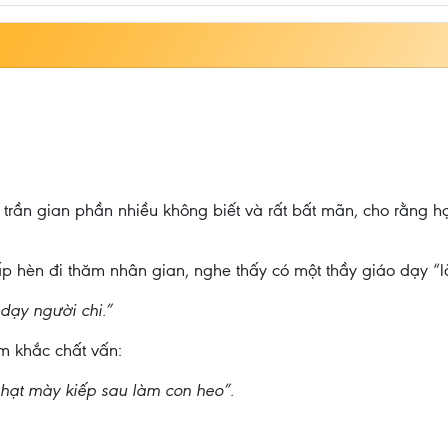
 trần gian phần nhiều không biết và rất bất mãn, cho rằng h
 hèn đi thăm nhân gian, nghe thấy có một thầy giáo dạy “l
 dạy người chi.”
êm khắc chất vấn:
 phạt mày kiếp sau làm con heo”.