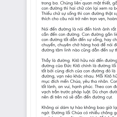
trong ba. Chúng liên quan mật thiết, gắ
con đường thì hai chữ còn lại xem ra b
Thiếu chữ sự sống thì con đường thật s
thích cho câu nói trở nên trọn vẹn, hoàn
Nói đến đường là nói đến hình ảnh rất
cần đến con đường. Con đường gắn liền
con đường tốt dẫn đến sự sống, hay ch
chuyển, chuyên chở hàng hoá để nói đ
đường tâm linh nào cũng dẫn đến sự th
Thầy là đường. Kitô hữu nói đến đường
đường của Đức Kitô chính là đường lối
tốt bởi cùng đích của con đường đó là
đường, vạn nẻo khác nhau. Mỗi Kitô hữ
mục đích mến Chúa, yêu tha nhân. Con
tốt lành, an vui, hạnh phúc. Theo con 
vạch trần trước pháp luật. Dù chọn đườ
nên đi trên nó sẽ dẫn đến đường cụt.
Không ai dám tự hào không bao giờ lạ
ngờ. Đường lối Chúa có nhiều chông ga