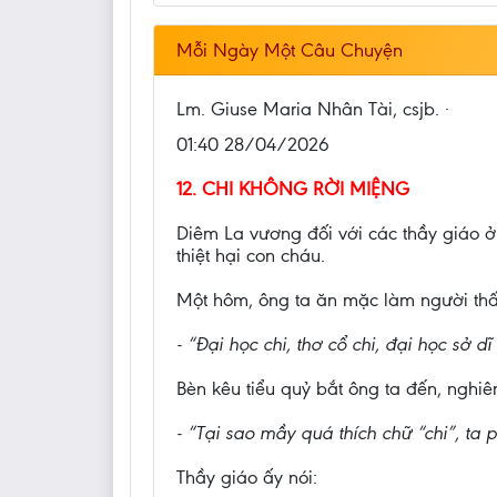
Mỗi Ngày Một Câu Chuyện
Lm. Giuse Maria Nhân Tài, csjb. ·
01:40 28/04/2026
12. CHI KHÔNG RỜI MIỆNG
Diêm La vương đối với các thầy giáo ở
thiệt hại con cháu.
Một hôm, ông ta ăn mặc làm người thấp
- “Đại học chi, thơ cổ chi, đại học sở dĩ
Bèn kêu tiểu quỷ bắt ông ta đến, nghi
- “Tại sao mầy quá thích chữ “chi”, ta
Thầy giáo ấy nói: