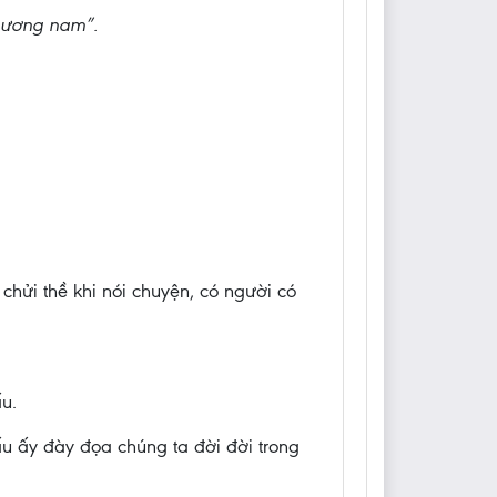
phương nam”.
 chửi thề khi nói chuyện, có người có
ấu.
ấu ấy đày đọa chúng ta đời đời trong