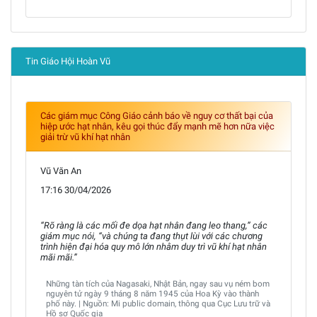
Tin Giáo Hội Hoàn Vũ
Các giám mục Công Giáo cảnh báo về nguy cơ thất bại của
hiệp ước hạt nhân, kêu gọi thúc đẩy mạnh mẽ hơn nữa việc
giải trừ vũ khí hạt nhân
Vũ Văn An
17:16 30/04/2026
“Rõ ràng là các mối đe dọa hạt nhân đang leo thang,” các
giám mục nói, “và chúng ta đang thụt lùi với các chương
trình hiện đại hóa quy mô lớn nhằm duy trì vũ khí hạt nhân
mãi mãi.”
Những tàn tích của Nagasaki, Nhật Bản, ngay sau vụ ném bom
nguyên tử ngày 9 tháng 8 năm 1945 của Hoa Kỳ vào thành
phố này. | Nguồn: Mi public domain, thông qua Cục Lưu trữ và
Hồ sơ Quốc gia