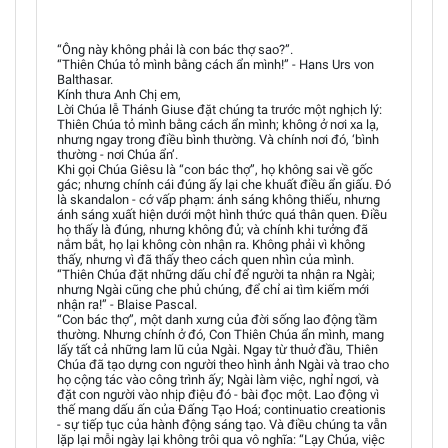
“Ông này không phải là con bác thợ sao?”.
“Thiên Chúa tỏ mình bằng cách ẩn mình!” - Hans Urs von
Balthasar.
Kính thưa Anh Chị em,
Lời Chúa lễ Thánh Giuse đặt chúng ta trước một nghịch lý:
Thiên Chúa tỏ mình bằng cách ẩn mình; không ở nơi xa lạ,
nhưng ngay trong điều bình thường. Và chính nơi đó, ‘bình
thường - nơi Chúa ẩn’.
Khi gọi Chúa Giêsu là “con bác thợ”, họ không sai về gốc
gác; nhưng chính cái đúng ấy lại che khuất điều ẩn giấu. Đó
là skandalon - cớ vấp phạm: ánh sáng không thiếu, nhưng
ánh sáng xuất hiện dưới một hình thức quá thân quen. Điều
họ thấy là đúng, nhưng không đủ; và chính khi tưởng đã
nắm bắt, họ lại không còn nhận ra. Không phải vì không
thấy, nhưng vì đã thấy theo cách quen nhìn của mình.
“Thiên Chúa đặt những dấu chỉ để người ta nhận ra Ngài;
nhưng Ngài cũng che phủ chúng, để chỉ ai tìm kiếm mới
nhận ra!” - Blaise Pascal.
“Con bác thợ”, một danh xưng của đời sống lao động tầm
thường. Nhưng chính ở đó, Con Thiên Chúa ẩn mình, mang
lấy tất cả những lam lũ của Ngài. Ngay từ thuở đầu, Thiên
Chúa đã tạo dựng con người theo hình ảnh Ngài và trao cho
họ cộng tác vào công trình ấy; Ngài làm việc, nghỉ ngơi, và
đặt con người vào nhịp điệu đó - bài đọc một. Lao động vì
thế mang dấu ấn của Đấng Tạo Hoá; continuatio creationis
- sự tiếp tục của hành động sáng tạo. Và điều chúng ta vẫn
lặp lại mỗi ngày lại không trôi qua vô nghĩa: “Lạy Chúa, việc