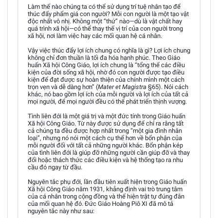
Làm thế nào chúng ta có thể sử dụng trí tuệ nhân tạo để
thúc đẩy phẩm giá con người? Mỗi con người là một tạo vật
độc nhất vô nhị. Không một “thứ” nào—dù là vật chất hay
quá trình xã hội—có thể thay thế vị trí của con người trong
xã hội, nơi làm việc hay các mối quan hệ cá nhân.
Vậy việc thúc đẩy lợi ích chung có nghĩa là gì? Lợi ích chung
không chỉ đơn thuần là tối đa hóa hạnh phúc. Theo Giáo
huấn Xã hội Công Giáo, lợi ích chung là “tổng thể các điều
kiện của đời sống xã hội, nhờ đó con người được tạo điều
kiện để đạt được sự hoàn thiện của chính mình một cách
trọn vẹn và dễ dàng hơn” (
Mater et Magistra
§65). Nói cách
khác, nó bao gồm lợi ích của mỗi người và lợi ích của tất cả
mọi người, để mọi người đều có thể phát triển thịnh vượng.
Tình liên đới là một giá trị và một đức tính trong Giáo huấn
Xã hội Công Giáo. Từ này được sử dụng để chỉ ra rằng tất
cả chúng ta đều được hợp nhất trong “một gia đình nhân
loại”, nhưng nó nói một cách cụ thể hơn về bổn phận của
mỗi người đối với tất cả những người khác. Bổn phận kép
của tình liên đới là giúp đỡ những người cần giúp đỡ và thay
đổi hoặc thách thức các điều kiện và hệ thống tạo ra nhu
cầu đó ngay từ đầu.
Nguyên tắc phụ đới, lần đầu tiên xuất hiện trong Giáo huấn
Xã hội Công Giáo năm 1931, khẳng định vai trò trung tâm
của cá nhân trong cộng đồng và thể hiện trật tự đúng đắn
của mối quan hệ đó. Đức Giáo Hoàng Piô XI đã mô tả
nguyên tắc này như sau: