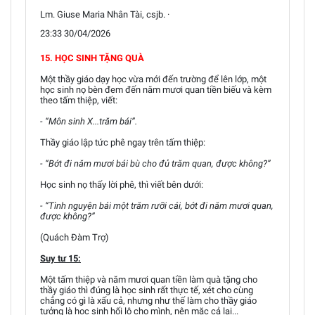
Lm. Giuse Maria Nhân Tài, csjb. ·
23:33 30/04/2026
15. HỌC SINH TẶNG QUÀ
Một thầy giáo dạy học vừa mới đến trường để lên lớp, một
học sinh nọ bèn đem đến năm mươi quan tiền biếu và kèm
theo tấm thiệp, viết:
- “Môn sinh X...trăm bái”.
Thầy giáo lập tức phê ngay trên tấm thiệp:
- “Bớt đi năm mươi bái bù cho đủ trăm quan, được không?”
Học sinh nọ thấy lời phê, thì viết bên dưới:
- “Tình nguyện bái một trăm rưỡi cái, bớt đi năm mươi quan,
được không?”
(Quách Đàm Trợ)
Suy tư 15:
Một tấm thiệp và năm mươi quan tiền làm quà tặng cho
thầy giáo thì đúng là học sinh rất thực tế, xét cho cùng
chẳng có gì là xấu cả, nhưng như thế làm cho thầy giáo
tưởng là học sinh hối lộ cho mình, nên mặc cả lại...