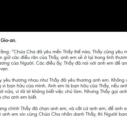
 Gio-an.
ệ rằng: “Chúa Cha đã yêu mến Thầy thế nào, Thầy cũng yêu 
 giữ các điều răn của Thầy, anh em sẽ ở lại trong tình thươ
thương của Người. Các điều ấy, Thầy đã nói với anh em để 
vẹn.
ãy yêu thương nhau như Thầy đã yêu thương anh em. Không c
g vì bạn hữu của mình. Anh em là bạn hữu của Thầy, nếu anh
tớ nữa, vì tôi tớ không biết việc chủ làm. Nhưng Thầy gọi anh
 cho anh em biết.
g chính Thầy đã chọn anh em, và cắt cử anh em, để anh em r
 gì anh em xin cùng Chúa Cha nhân danh Thầy, thì Người ban