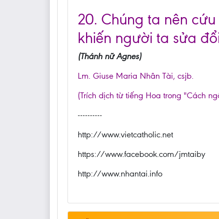
20. Chúng ta nên cứu 
khiến người ta sửa đổi
(Thánh nữ Agnes)
Lm. Giuse Maria Nhân Tài, csjb.
(Trích dịch từ tiếng Hoa trong "Cách ng
----------
http://www.vietcatholic.net
https://www.facebook.com/jmtaiby
http://www.nhantai.info