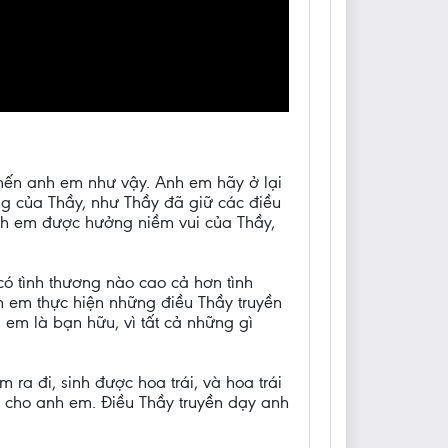
mến anh em như vậy. Anh em hãy ở lại
ng của Thầy, như Thầy đã giữ các điều
anh em được hưởng niềm vui của Thầy,
ó tình thương nào cao cả hơn tình
 em thực hiện những điều Thầy truyền
 em là bạn hữu, vì tất cả những gì
a đi, sinh được hoa trái, và hoa trái
 cho anh em. Điều Thầy truyền dạy anh