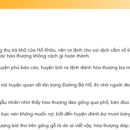
hu trà khô của Hổ Khâu, nên ra lệnh cho sai dịch cầm số tiề
ác hòa thượng không cách gì hoàn thành.
uyện phủ báo cáo, huyện lịnh ra lệnh đánh hòa thượng ba mư
ói huyện quan rất tôn trọng Đường Bá Hổ, thì nhờ người đe
u nhiên nhìn thấy hòa thượng đeo gông qua phố, bèn đùa vi
 cần bạc nén không muốn nợ; bắt đến huyện đánh ba mươi b
ng bài thơ trên gông gỗ là do ai viết vậy, hòa thượng đáp: