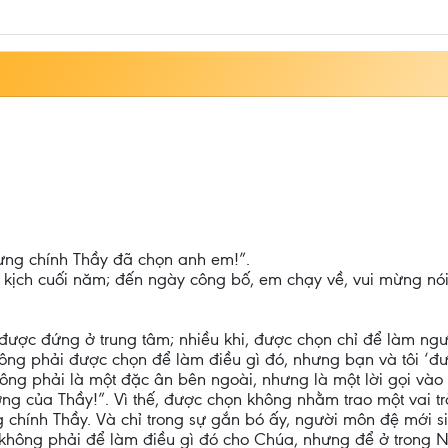
ưng chính Thầy đã chọn anh em!”.
 kịch cuối năm; đến ngày công bố, em chạy về, vui mừng nó
ợc đứng ở trung tâm; nhiều khi, được chọn chỉ để làm người 
ng phải được chọn để làm điều gì đó, nhưng bạn và tôi ‘được
ng phải là một đặc ân bên ngoài, nhưng là một lời gọi vào 
hương của Thầy!”. Vì thế, được chọn không nhằm trao một vai t
rong chính Thầy. Và chỉ trong sự gắn bó ấy, người môn đệ mới s
hông phải để làm điều gì đó cho Chúa, nhưng để ở trong Ng