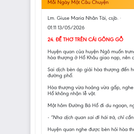
Mỗi Ngày Một Câu Chuyện
Lm. Giuse Maria Nhân Tài, csjb. ·
01:11 13/05/2026
24. ĐỀ THƠ TRÊN CÁI GÔNG GỖ
Huyện quan của huyện Ngô muốn trưng t
hòa thượng ở Hổ Khâu giao nạp, nên c
Sai dịch bèn áp giải hòa thượng đến h
đường phố.
Hòa thượng vừa hoảng vừa gấp, nghe n
Hổ không nhận lễ vật.
Một hôm Đường Bá Hổ đi du ngoạn, ngẫ
- “Nha dịch quan sai đi hái trà, chỉ
Huyện quan nghe được bèn hỏi hòa thượ