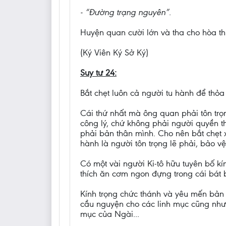
- “Đường trạng nguyên”.
Huyện quan cười lớn và tha cho hòa t
(Ký Viên Ký Sở Ký)
Suy tư 24:
Bắt chẹt luôn cả người tu hành để thỏa
Cái thứ nhất mà ông quan phải tôn trọn
công lý, chứ không phải người quyền t
phải bản thân mình. Cho nên bắt chẹt x
hành là người tôn trọng lẽ phải, bảo v
Có một vài người Ki-tô hữu tuyên bố kí
thích ăn cơm ngon đựng trong cái bát
Kính trọng chức thánh và yêu mến bản 
cầu nguyện cho các linh mục cũng như 
mục của Ngài...