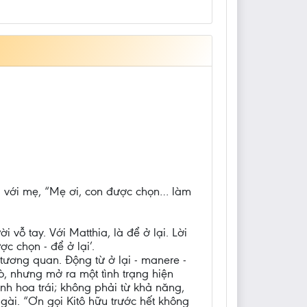
i với mẹ, “Mẹ ơi, con được chọn… làm
vỗ tay. Với Matthia, là để ở lại. Lời
 chọn - để ở lại’.
tương quan. Động từ ở lại - manere -
rò, nhưng mở ra một tình trạng hiện
inh hoa trái; không phải từ khả năng,
ài. “Ơn gọi Kitô hữu trước hết không