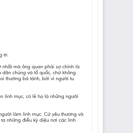
tri.
hứ nhất mà ông quan phải sợ chính là
à dân chúng và tổ quốc, chứ không
oi thường bá tánh, bởi vì người tu
ân linh mục, có lẽ họ là những người
 người làm linh mục. Cứ yêu thương và
ta những điều kỳ diệu nơi các linh