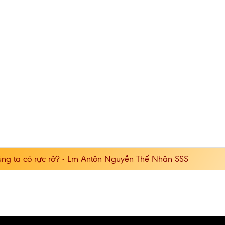
húng ta có rực rỡ? - Lm Antôn Nguyễn Thế Nhân SSS