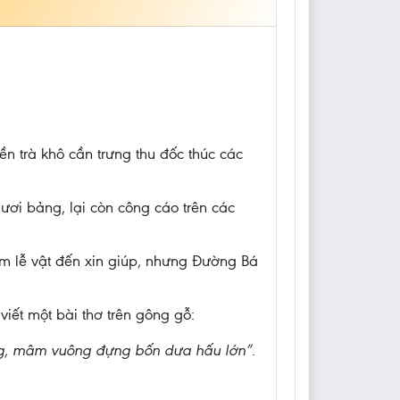
n trà khô cần trưng thu đốc thúc các
ơi bảng, lại còn công cáo trên các
m lễ vật đến xin giúp, nhưng Đường Bá
ết một bài thơ trên gông gỗ:
ảng, mâm vuông đựng bốn dưa hấu lớn”.