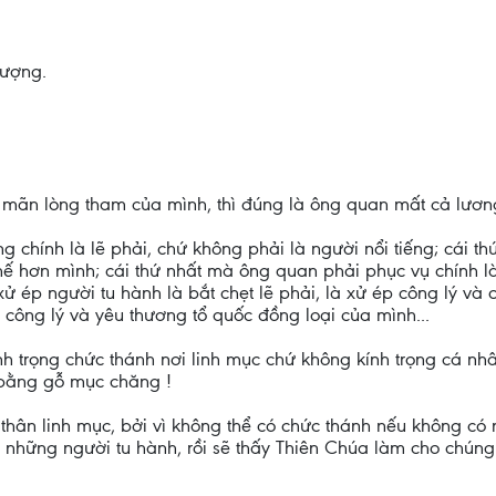
hượng.
 mãn lòng tham của mình, thì đúng là ông quan mất cả lương 
g chính là lẽ phải, chứ không phải là người nổi tiếng; cái t
hế hơn mình; cái thứ nhất mà ông quan phải phục vụ chính l
ử ép người tu hành là bắt chẹt lẽ phải, là xử ép công lý và c
ệ công lý và yêu thương tổ quốc đồng loại của mình...
nh trọng chức thánh nơi linh mục chứ không kính trọng cá nh
 bằng gỗ mục chăng !
thân linh mục, bởi vì không thể có chức thánh nếu không có
những người tu hành, rồi sẽ thấy Thiên Chúa làm cho chúng 