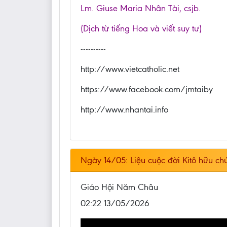
Lm. Giuse Maria Nhân Tài, csjb.
(Dịch từ tiếng Hoa và viết suy tư)
----------
http://www.vietcatholic.net
https://www.facebook.com/jmtaiby
http://www.nhantai.info
Ngày 14/05: Liệu cuộc đời Kitô hữu c
Giáo Hội Năm Châu
02:22 13/05/2026