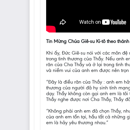
Tin Mừng Chúa Giê-su Ki-tô theo thánh
Khi ấy, Đức Giê-su nói với các môn đ
trong tình thương của Thầy. Nếu anh em
răn của Cha Thầy và ở lại trong tình 
và niềm vui của anh em được nên trọn 
“Đây là điều răn của Thầy : anh em h
thương của người đã hy sinh tính mạn
dạy. Thầy không còn gọi anh em là tôi 
Thầy nghe được nơi Cha Thầy, Thầy đã
“Không phải anh em đã chọn Thầy, nhưn
của anh em tồn tại, hầu tất cả những
em là hãy yêu thương nhau.”