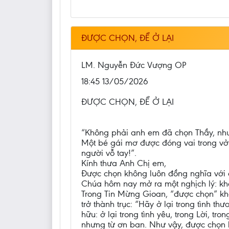
ĐƯỢC CHỌN, ĐỂ Ở LẠI
LM. Nguyễn Đức Vượng OP
18:45 13/05/2026
ĐƯỢC CHỌN, ĐỂ Ở LẠI
“Không phải anh em đã chọn Thầy, nh
Một bé gái mơ được đóng vai trong vở
người vỗ tay!”.
Kính thưa Anh Chị em,
Được chọn không luôn đồng nghĩa với đư
Chúa hôm nay mở ra một nghịch lý: khô
Trong Tin Mừng Gioan, “được chọn” khô
trở thành trục: “Hãy ở lại trong tình t
hữu: ở lại trong tình yêu, trong Lời, t
nhưng từ ơn ban. Như vậy, được chọn k