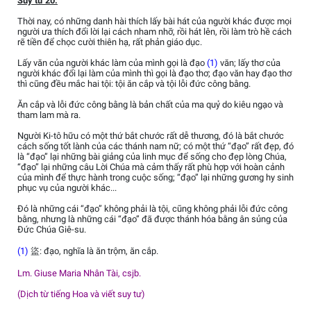
Suy tư 20:
Thời nay, có những danh hài thích lấy bài hát của người khác được mọi
người ưa thích đổi lời lại cách nham nhỡ, rồi hát lên, rồi làm trò hề cách
rẽ tiền để chọc cười thiên hạ, rất phản giáo dục.
Lấy văn của người khác làm của mình gọi là đạo
(1)
văn; lấy thơ của
người khác đổi lại làm của mình thì gọi là đạo thơ; đạo văn hay đạo thơ
thì cũng đều mắc hai tội: tội ăn cắp và tội lỗi đức công bằng.
Ăn cắp và lỗi đức công bằng là bản chất của ma quỷ do kiêu ngạo và
tham lam mà ra.
Người Ki-tô hữu có một thứ bắt chước rất dễ thương, đó là bắt chước
cách sống tốt lành của các thánh nam nữ; có một thứ “đạo” rất đẹp, đó
là “đạo” lại những bài giảng của linh mục để sống cho đẹp lòng Chúa,
“đạo” lại những câu Lời Chúa mà cảm thấy rất phù hợp với hoàn cảnh
của mình để thực hành trong cuộc sống; “đạo” lại những gương hy sinh
phục vụ của người khác...
Đó là những cái “đạo” không phải là tội, cũng không phải lỗi đức công
bằng, nhưng là những cái “đạo” đã được thánh hóa bằng ân sủng của
Đức Chúa Giê-su.
(1)
盜: đạo, nghĩa là ăn trộm, ăn cắp.
Lm. Giuse Maria Nhân Tài, csjb.
(Dịch từ tiếng Hoa và viết suy tư)