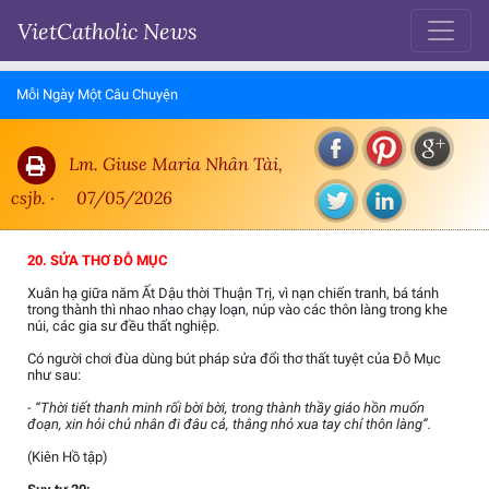
VietCatholic News
Mỗi Ngày Một Câu Chuyện
Lm. Giuse Maria Nhân Tài,
csjb. ·
07/05/2026
20. SỬA THƠ ĐỖ MỤC
Xuân hạ giữa năm Ất Dậu thời Thuận Trị, vì nạn chiến tranh, bá tánh
trong thành thì nhao nhao chạy loạn, núp vào các thôn làng trong khe
núi, các gia sư đều thất nghiệp.
Có người chơi đùa dùng bút pháp sửa đổi thơ thất tuyệt của Đỗ Mục
như sau:
- “Thời tiết thanh minh rối bời bời, trong thành thầy giáo hồn muốn
đoạn, xin hỏi chủ nhân đi đâu cả, thằng nhỏ xua tay chỉ thôn làng”.
(Kiên Hồ tập)