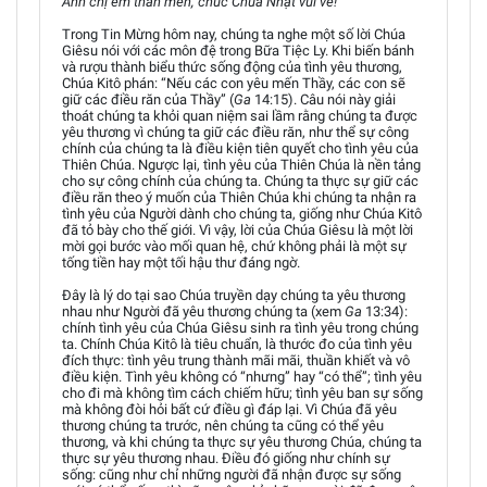
Anh chị em thân mến, chúc Chúa Nhật vui vẻ!
Trong Tin Mừng hôm nay, chúng ta nghe một số lời Chúa
Giêsu nói với các môn đệ trong Bữa Tiệc Ly. Khi biến bánh
và rượu thành biểu thức sống động của tình yêu thương,
Chúa Kitô phán: “Nếu các con yêu mến Thầy, các con sẽ
giữ các điều răn của Thầy” (
Ga
14:15). Câu nói này giải
thoát chúng ta khỏi quan niệm sai lầm rằng chúng ta được
yêu thương vì chúng ta giữ các điều răn, như thể sự công
chính của chúng ta là điều kiện tiên quyết cho tình yêu của
Thiên Chúa. Ngược lại, tình yêu của Thiên Chúa là nền tảng
cho sự công chính của chúng ta. Chúng ta thực sự giữ các
điều răn theo ý muốn của Thiên Chúa khi chúng ta nhận ra
tình yêu của Người dành cho chúng ta, giống như Chúa Kitô
đã tỏ bày cho thế giới. Vì vậy, lời của Chúa Giêsu là một lời
mời gọi bước vào mối quan hệ, chứ không phải là một sự
tống tiền hay một tối hậu thư đáng ngờ.
Đây là lý do tại sao Chúa truyền dạy chúng ta yêu thương
nhau như Người đã yêu thương chúng ta (xem
Ga
13:34):
chính tình yêu của Chúa Giêsu sinh ra tình yêu trong chúng
ta. Chính Chúa Kitô là tiêu chuẩn, là thước đo của tình yêu
đích thực: tình yêu trung thành mãi mãi, thuần khiết và vô
điều kiện. Tình yêu không có “nhưng” hay “có thể”; tình yêu
cho đi mà không tìm cách chiếm hữu; tình yêu ban sự sống
mà không đòi hỏi bất cứ điều gì đáp lại. Vì Chúa đã yêu
thương chúng ta trước, nên chúng ta cũng có thể yêu
thương, và khi chúng ta thực sự yêu thương Chúa, chúng ta
thực sự yêu thương nhau. Điều đó giống như chính sự
sống: cũng như chỉ những người đã nhận được sự sống