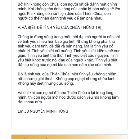
Bởi khi không còn Chúa, con người rất dễ đánh mất chính
mình. Khi không còn ánh sáng của chân lý, bản năng sẽ lên
ngôi. Khi không còn sự hiện diện của Thiên Chúa, con
người có thể nhân danh tình yêu để tàn phá nhau.
V. VÀ BIẾT ĐỂ TÌNH YÊU CỦA CHÚA THỐNG TRỊ.
Chúng ta đang sống trong một thời đại mà người ta cần nói
về tình yêu nhiều hơn bao giờ hết. Nhưng không phải thứ
tình yêu cảm tính, dễ dãi và bản năng. Mà là tình yêu có
chân lý. Tình yêu biết cúi xuống. Tình yêu biết kiềm chế cơn
giận. Tình yêu biết tha thứ. Tình yêu biết cầu nguyện. Tình
yêu biết khóc trước nỗi đau của người khác. Tình yêu biết
đặt sự sống của người kia cao hơn cảm xúc của mình.
Đó là tình yêu của Thiên Chúa. Một tình yêu không chiếm
hữu nhưng giải thoát. Không bóp nghẹt nhưng chữa lành.
Không hủy diệt nhưng cứu sống.
Và chỉ khi con người để cho Thiên Chúa ở lại trong lòng
mình, thì con người mới học được cách yêu mà không làm
đau nhau nữa.
Lm JB NGUYỄN MINH HÙNG