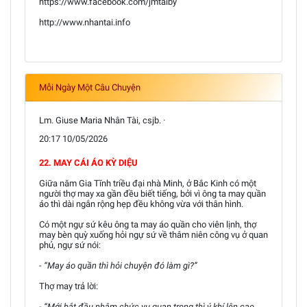
https://www.facebook.com/jmtaiby
http://www.nhantai.info
Mỗi Ngày Một Câu Chuyện
Lm. Giuse Maria Nhân Tài, csjb. ·
20:17 10/05/2026
22. MAY CÁI ÁO KỲ DIỆU
Giữa năm Gia Tĩnh triều đại nhà Minh, ở Bắc Kinh có một
người thợ may xa gần đều biết tiếng, bởi vì ông ta may quần
áo thì dài ngắn rộng hẹp đều không vừa với thân hình.
Có một ngự sứ kêu ông ta may áo quần cho viên lịnh, thợ
may bèn quỳ xuống hỏi ngự sứ về thâm niên công vụ ở quan
phủ, ngự sứ nói:
- “May áo quần thì hỏi chuyện đó làm gì?”
Thợ may trả lời:
- “Mới bắt đầu nhậm chức vụ quan trọng thì ý khí lên cao,