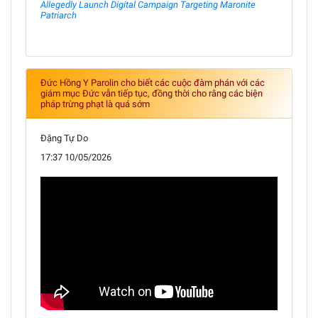
Allegedly Launch Digital Campaign Targeting Maronite
Patriarch
Đức Hồng Y Parolin cho biết các cuộc đàm phán với các
giám mục Đức vẫn tiếp tục, đồng thời cho rằng các biện
pháp trừng phạt là quá sớm
Đặng Tự Do
17:37 10/05/2026