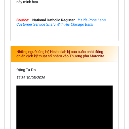
này minh họa.
Source:
National Catholic Register
Inside Pope Leo’s
Customer Service Snafu With His Chicago Bank
Những người ủng hộ Hezbollah bị cáo buộc phát động
chiến dịch kỹ thuật số nhắm vào Thượng phụ Maronite
Đặng Tự Do
17:36 10/05/2026