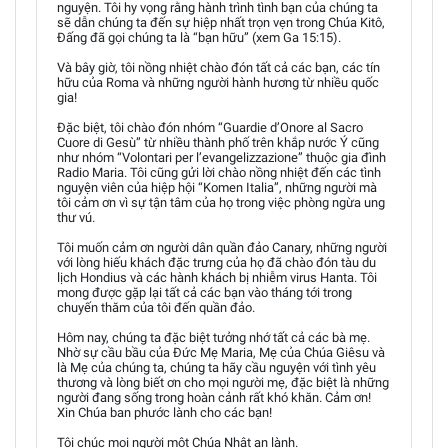
nguyện. Tôi hy vọng rằng hành trình tình bạn của chúng ta
sẽ dẫn chúng ta đến sự hiệp nhất trọn vẹn trong Chúa Kitô,
Đấng đã gọi chúng ta là “bạn hữu” (xem Ga 15:15).
Và bây giờ, tôi nồng nhiệt chào đón tất cả các bạn, các tín
hữu của Roma và những người hành hương từ nhiều quốc
gia!
Đặc biệt, tôi chào đón nhóm “Guardie d’Onore al Sacro
Cuore di Gesù” từ nhiều thành phố trên khắp nước Ý cũng
như nhóm “Volontari per l’evangelizzazione” thuộc gia đình
Radio Maria. Tôi cũng gửi lời chào nồng nhiệt đến các tình
nguyện viên của hiệp hội “Komen Italia”, những người mà
tôi cảm ơn vì sự tận tâm của họ trong việc phòng ngừa ung
thư vú.
Tôi muốn cảm ơn người dân quần đảo Canary, những người
với lòng hiếu khách đặc trưng của họ đã chào đón tàu du
lịch Hondius và các hành khách bị nhiễm virus Hanta. Tôi
mong được gặp lại tất cả các bạn vào tháng tới trong
chuyến thăm của tôi đến quần đảo.
Hôm nay, chúng ta đặc biệt tưởng nhớ tất cả các bà mẹ.
Nhờ sự cầu bầu của Đức Mẹ Maria, Mẹ của Chúa Giêsu và
là Mẹ của chúng ta, chúng ta hãy cầu nguyện với tình yêu
thương và lòng biết ơn cho mọi người mẹ, đặc biệt là những
người đang sống trong hoàn cảnh rất khó khăn. Cảm ơn!
Xin Chúa ban phước lành cho các bạn!
Tôi chúc mọi người một Chúa Nhật an lành.