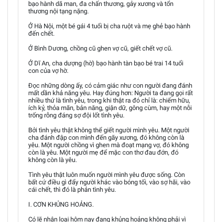
bạo hành dã man, đa chấn thương, gảy xương và tổn
thương nội tạng nặng.
Ở Hà Nội, một bé gái 4 tuổi bị cha ruột và mẹ ghẻ bạo hành
đến chết.
Ở Bình Dương, chồng cũ ghen vợ cũ, giết chết vợ cũ.
Ở Dĩ An, cha dượng (hờ) bạo hành tàn bạo bé trai 14 tuổi
con của vợ hờ.
Đọc những dòng ấy, có cảm giác như con người đang đánh
mất dần khả năng yêu. Hay đúng hơn: Người ta đang gọi rất
nhiều thứ là tình yêu, trong khi thật ra đó chỉ là: chiếm hữu,
ích kỷ, thỏa mãn, bản năng, giận dữ, gông cùm, hay một nỗi
trống rỗng đáng sợ đội lốt tình yêu.
Bởi tình yêu thật không thể giết người mình yêu. Một người
cha đánh đập con mình đến gãy xương, đó không còn là
yêu. Một người chồng vì ghen mà đoạt mạng vợ, đó không
còn là yêu. Một người mẹ để mặc con thơ đau đớn, đó
không còn là yêu.
Tình yêu thật luôn muốn người mình yêu được sống. Còn
bất cứ điều gì đẩy người khác vào bóng tối, vào sợ hãi, vào
cái chết, thì đó là phản tình yêu.
I. CƠN KHỦNG HOẢNG.
Có lẽ nhân loại hôm nay đang khủng hoảng không phải vì