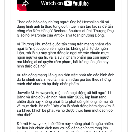
Theo các báo cáo, những người ủng hộ Hezbollah đã sử
dụng hình ảnh bị thao túng do trí tuệ nhân tạo tạo ra để tấn
công vào Đức Hồng Y Bechara Boutros al-Rai, Thượng Phụ
Giáo hội Maronite của Antiôkia và toàn phương Đông.
Vị Thượng Phụ mô tả cuộc tấn công trên mạng nhằm vào
ngài là “một cuộc chiến ngôn từ, không phải tự do ngôn
luận, mà là sự suy giảm đáng lo ngại về các chuẩn mực
ngôn ngữ và giá trị, và là sự vi phạm phẩm giá con người
mà không ai có quyền xâm phạm, bất kể nguồn gốc hay
hình thức của nó.”
Vụ tấn công mạng liên quan đến việc phát tán các hình ảnh
đã bị chỉnh sửa, miêu tả nhà lãnh đạo gia tộc theo những
cách chế nhạo và hạ thấp nhân phẩm.
Jowelle M. Howayeck, một nhà hoạt động xã hội người Li
Băng và ứng cử viên nghị viện năm 2022, lập luận rằng
chiến dịch này không phải là tự phát cũng không hề mơ hồ
về mục đích. Bà nói: “Đây vừa là hành động hăm dọa vừa là
sự khiêu khích bè phái, và nó được thực hiện một cách có
chủ đích”.
Đối với Howayeck, thời điểm này không phải là ngẫu nhiên.
Bà liên kết chiến dịch này với bối cảnh chính trị rộng lớn