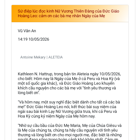
Sứ điệp lúc đọc kinh Nữ Vương Thiên Đàng của Đức Giáo
Hoàng Leo: cảm ơn các bà mẹ nhân Ngày của Mẹ
Vũ Văn An
14:19 10/05/2026
Antoine Mekary | ALETEIA
Kathleen N. Hattrup, trong bản tin Aleteia ngày 10/05/2026,
cho biết: Hôm nay là Ngày của Mẹ ở cả Peru và Hoa Kỳ (và
một số quốc gia khác), và Đức Giáo Hoàng Leo khuyến
khích cầu nguyện cho các bà mẹ với "tình yêu thương và
lòng biết ơn".
"Và hôm nay, một suy nghĩ đặc biệt dành cho tất cả các bà
mẹ!" Đức Giáo Hoàng Leo nói, kết thúc bài suy niệm của
ngài sau bài kinh Lạy Nữ Vương giữa trưa, khi cả Peru và
Hoa Kỳ cùng kỷ niệm Ngày của Mẹ hôm nay.
"Nhờ sự cầu bầu của Đức Mẹ Maria, Mẹ của Chúa Giêsu và
là Mẹ của chúng ta, chúng ta hãy cầu nguyện với tình yêu
thương và lòng biết ơn cho mọi người mẹ, đặc biệt là những
người đang sống trong hoàn cảnh khó khăn nhất. Cảm ơn