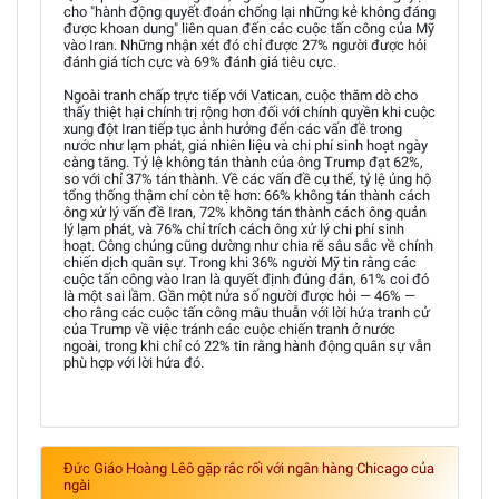
cho "hành động quyết đoán chống lại những kẻ không đáng
được khoan dung" liên quan đến các cuộc tấn công của Mỹ
vào Iran. Những nhận xét đó chỉ được 27% người được hỏi
đánh giá tích cực và 69% đánh giá tiêu cực.
Ngoài tranh chấp trực tiếp với Vatican, cuộc thăm dò cho
thấy thiệt hại chính trị rộng hơn đối với chính quyền khi cuộc
xung đột Iran tiếp tục ảnh hưởng đến các vấn đề trong
nước như lạm phát, giá nhiên liệu và chi phí sinh hoạt ngày
càng tăng. Tỷ lệ không tán thành của ông Trump đạt 62%,
so với chỉ 37% tán thành. Về các vấn đề cụ thể, tỷ lệ ủng hộ
tổng thống thậm chí còn tệ hơn: 66% không tán thành cách
ông xử lý vấn đề Iran, 72% không tán thành cách ông quản
lý lạm phát, và 76% chỉ trích cách ông xử lý chi phí sinh
hoạt. Công chúng cũng dường như chia rẽ sâu sắc về chính
chiến dịch quân sự. Trong khi 36% người Mỹ tin rằng các
cuộc tấn công vào Iran là quyết định đúng đắn, 61% coi đó
là một sai lầm. Gần một nửa số người được hỏi — 46% —
cho rằng các cuộc tấn công mâu thuẫn với lời hứa tranh cử
của Trump về việc tránh các cuộc chiến tranh ở nước
ngoài, trong khi chỉ có 22% tin rằng hành động quân sự vẫn
phù hợp với lời hứa đó.
Đức Giáo Hoàng Lêô gặp rắc rối với ngân hàng Chicago của
ngài