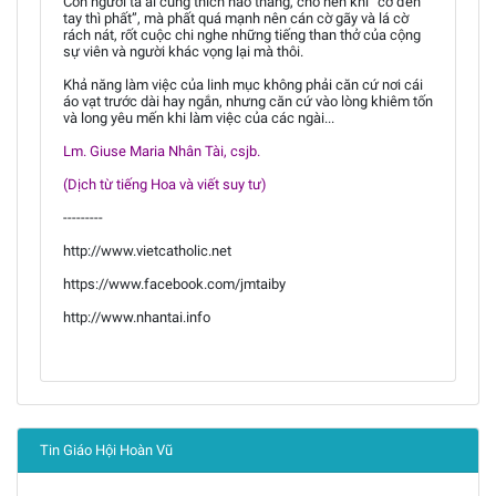
Con người ta ai cũng thích háo thắng, cho nên khi “cờ đến
tay thì phất”, mà phất quá mạnh nên cán cờ gãy và lá cờ
rách nát, rốt cuộc chi nghe những tiếng than thở của cộng
sự viên và người khác vọng lại mà thôi.
Khả năng làm việc của linh mục không phải căn cứ nơi cái
áo vạt trước dài hay ngắn, nhưng căn cứ vào lòng khiêm tốn
và long yêu mến khi làm việc của các ngài...
Lm. Giuse Maria Nhân Tài, csjb.
(Dịch từ tiếng Hoa và viết suy tư)
---------
http://www.vietcatholic.net
https://www.facebook.com/jmtaiby
http://www.nhantai.info
Tin Giáo Hội Hoàn Vũ