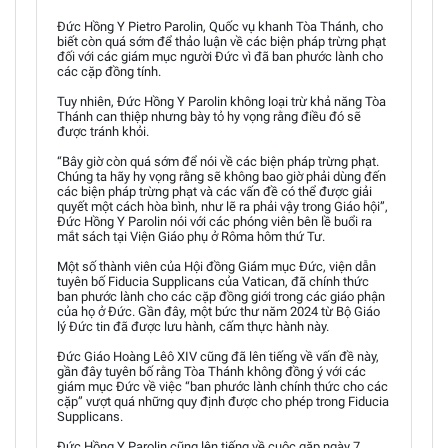
Đức Hồng Y Pietro Parolin, Quốc vụ khanh Tòa Thánh, cho
biết còn quá sớm để thảo luận về các biện pháp trừng phạt
đối với các giám mục người Đức vì đã ban phước lành cho
các cặp đồng tính.
Tuy nhiên, Đức Hồng Y Parolin không loại trừ khả năng Tòa
Thánh can thiệp nhưng bày tỏ hy vọng rằng điều đó sẽ
được tránh khỏi.
“Bây giờ còn quá sớm để nói về các biện pháp trừng phạt.
Chúng ta hãy hy vọng rằng sẽ không bao giờ phải dùng đến
các biện pháp trừng phạt và các vấn đề có thể được giải
quyết một cách hòa bình, như lẽ ra phải vậy trong Giáo hội”,
Đức Hồng Y Parolin nói với các phóng viên bên lề buổi ra
mắt sách tại Viện Giáo phụ ở Rôma hôm thứ Tư.
Một số thành viên của Hội đồng Giám mục Đức, viện dẫn
tuyên bố Fiducia Supplicans của Vatican, đã chính thức
ban phước lành cho các cặp đồng giới trong các giáo phận
của họ ở Đức. Gần đây, một bức thư năm 2024 từ Bộ Giáo
lý Đức tin đã được lưu hành, cấm thực hành này.
Đức Giáo Hoàng Lêô XIV cũng đã lên tiếng về vấn đề này,
gần đây tuyên bố rằng Tòa Thánh không đồng ý với các
giám mục Đức về việc “ban phước lành chính thức cho các
cặp” vượt quá những quy định được cho phép trong Fiducia
Supplicans.
Đức Hồng Y Parolin cũng lên tiếng về cuộc gặp ngày 7