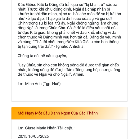
Đức Giêsu Kitô là Đấng đã trải qua sự “bị khai trừ” sâu xa
nhất. Trước khi chịu đóng đinh, Ngài đã chấp nhận bị
khước từ bởi dân mình, bị bỏ rơi bởi các môn đệ và bị kết án
như kẻ lạc đạo. Thập giá là đỉnh cao của sự vô gia cư!
Chính trong sự bị loại trừ ấy, Ngài không ngừng làm chứng
rằng Ngài ở trong Chúa Cha. Có lẽ đó là điều sâu nhất của
tử đạo Kitô giáo: không phải chết vì đau khổ, nhưng vì đã
chọn thuộc về Đấng mình yêu hơn tất cả, Đấng đã yêu mình
vô cùng. “Thà tôi chết trong Đức Kitô Giêsu còn hơn thống
trị tận cùng trái đất!” - Ignatiô Antiôkia.
Chúng ta có thể cầu nguyện,
“Lạy Chúa, xin cho con không sống để được thế gian chấp
nhận; không sống để được đám đông tung hô; nhưng sống
để thuộc về Ngài và cho Ngài!”, Amen.
Lm. Minh Anh (Tgp. Huế)
Mỗi Ngày Một Câu Danh Ngôn Của Các Thánh
Lm. Giuse Maria Nhân Tài, csjb. ·
20:15 10/05/2026