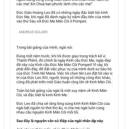
các mẹ! Xin Chúa ban phước lành cho các mẹ!"
Đức Giáo Hoàng Leo đã có những ngày đặc biệt tôn kính
Đức Mẹ, khi ngài đã dành ngày kỷ niệm đầu tiên của mình
vào thứ Sáu với Đức Mẹ Mân Côi ở Pompeii.
ANDREAS SOLARO
Trong bài giảng của mình, ngài nói:
Đúng một năm trước, khi tôi được giao trọng trách kế vị
Thánh Phêrô, đó chính là ngày Kinh cầu Đức Mẹ, ngày đẹp
đẽ này của Kinh cầu Đức Mẹ Mân Côi Pompeii! Vì vậy, tôi
phải đến đây, để đặt việc phục vụ của mình dưới sự bảo hộ
của Đức Trinh Nữ Maria. Việc tôi chọn tên Leo đặt tôi vào vị
trí của Đức Leo XIII, người, trong số những công đức khác,
cũng đã phát triển một Giáo huấn rộng lớn về Kinh Mân Côi.
Toàn bộ bài giảng của ngài là một suy niệm về Kinh Mân
Côi, và đặc biệt là kinh Kính Mẹ.
Đức Leo đã chia sẻ rằng lòng sùng kính Kinh Mân Côi của
ngài bắt nguồn từ thời thơ ấu, vì cha mẹ ngài luôn cùng
nhau cầu nguyện Kinh Mân Côi mỗi tối.
Sau đây là nguyên văn sứ điệp của ngài nhân dịp này
: