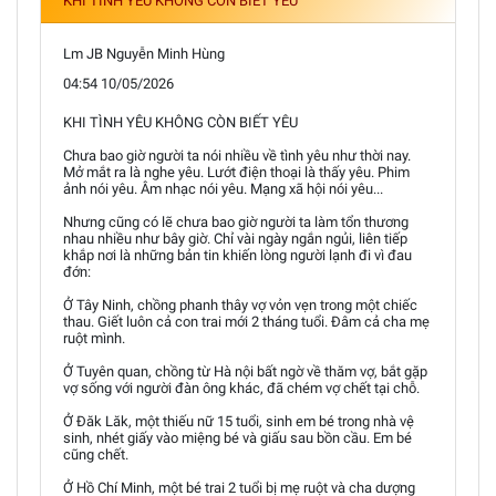
KHI TÌNH YÊU KHÔNG CÒN BIẾT YÊU
Lm JB Nguyễn Minh Hùng
04:54 10/05/2026
KHI TÌNH YÊU KHÔNG CÒN BIẾT YÊU
Chưa bao giờ người ta nói nhiều về tình yêu như thời nay.
Mở mắt ra là nghe yêu. Lướt điện thoại là thấy yêu. Phim
ảnh nói yêu. Âm nhạc nói yêu. Mạng xã hội nói yêu...
Nhưng cũng có lẽ chưa bao giờ người ta làm tổn thương
nhau nhiều như bây giờ. Chỉ vài ngày ngắn ngủi, liên tiếp
khắp nơi là những bản tin khiến lòng người lạnh đi vì đau
đớn:
Ở Tây Ninh, chồng phanh thây vợ vỏn vẹn trong một chiếc
thau. Giết luôn cả con trai mới 2 tháng tuổi. Đâm cả cha mẹ
ruột mình.
Ở Tuyên quan, chồng từ Hà nội bất ngờ về thăm vợ, bắt gặp
vợ sống với người đàn ông khác, đã chém vợ chết tại chỗ.
Ở Đăk Lăk, một thiếu nữ 15 tuổi, sinh em bé trong nhà vệ
sinh, nhét giấy vào miệng bé và giấu sau bồn cầu. Em bé
cũng chết.
Ở Hồ Chí Minh, một bé trai 2 tuổi bị mẹ ruột và cha dượng