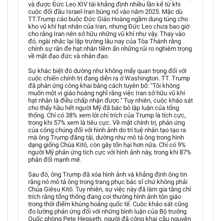
và được Đức Leo XIV tái khẳng định nhiều lần kể từ khi
cuộc đối đầu Israel-Iran bùng nổ vào năm 2025. Mặc dù
TT.Trump cáo buộc Đức Giáo Hoàng ngầm dung túng cho
kho vũ khí hạt nhân của Iran, nhưng Đức Leo chưa bao giờ
cho rằng Iran nên sở hữu những vũ khí như vậy. Thay vào
đó, ngài nhắc lại lập trường lâu nay của Tòa Thánh rằng
chính sự răn đe hạt nhân tiềm ẩn những rủi ro nghiêm trọng
về mặt đạo đức và nhân đạo.
Sự khác biệt đó dường như không mấy quan trọng đối với
cuộc chiến chính trị đang diễn ra ở Washington. TT. Trump
đã phản ứng công khai bằng cách tuyên bố: "Tôi không
muốn một vị giáo hoàng nghĩ rằng việc Iran sở hữu vũ khí
hạt nhân là điều chấp nhận được." Tuy nhiên, cuộc khảo sát
cho thấy hầu hết người Mỹ đã bác bỏ lập luận của tổng
thống. Chỉ có 38% xem lời chỉ trích của Trump là tích cực,
trong khi 57% xem là tiêu cực. Về mặt chính trị, phản ứng
của công chúng đối với hình ảnh do trí tuệ nhân tạo tạo ra
mà ông Trump đăng tải, dường như mô tả ông trong hình
dạng giống Chúa Kitô, còn gây tổn hại hơn nữa. Chỉ có 9%
người Mỹ phản ứng tích cực với hình ảnh này, trong khi 87%
phản đối mạnh mẽ.
Sau đó, ông Trump đã xóa hình ảnh và khẳng định ông tin
rằng nó mô tả ông trong trang phục bác sĩ chứ không phải
Chúa Giêsu Kitô. Tuy nhiên, sự việc này đã làm gia tăng chỉ
trích rằng tổng thống đang coi thường hình ảnh tôn giáo
trong thời điểm khủng hoảng quốc tế. Cuộc khảo sát cũng
đo lường phản ứng đối với những bình luận của Bộ trưởng
Quốc phòng Pete Hegseth, người đã công khai cầu nguyện