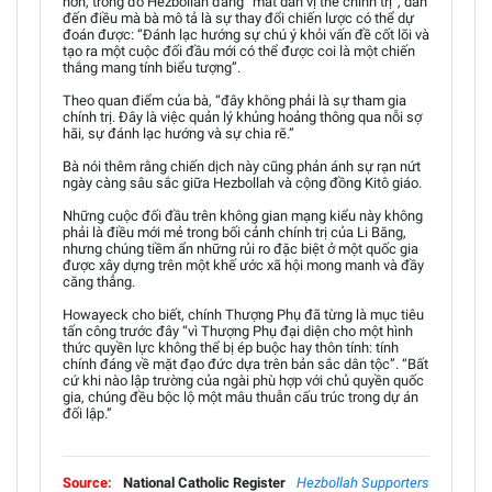
hơn, trong đó Hezbollah đang “mất dần vị thế chính trị”, dẫn
đến điều mà bà mô tả là sự thay đổi chiến lược có thể dự
đoán được: “Đánh lạc hướng sự chú ý khỏi vấn đề cốt lõi và
tạo ra một cuộc đối đầu mới có thể được coi là một chiến
thắng mang tính biểu tượng”.
Theo quan điểm của bà, “đây không phải là sự tham gia
chính trị. Đây là việc quản lý khủng hoảng thông qua nỗi sợ
hãi, sự đánh lạc hướng và sự chia rẽ.”
Bà nói thêm rằng chiến dịch này cũng phản ánh sự rạn nứt
ngày càng sâu sắc giữa Hezbollah và cộng đồng Kitô giáo.
Những cuộc đối đầu trên không gian mạng kiểu này không
phải là điều mới mẻ trong bối cảnh chính trị của Li Băng,
nhưng chúng tiềm ẩn những rủi ro đặc biệt ở một quốc gia
được xây dựng trên một khế ước xã hội mong manh và đầy
căng thẳng.
Howayeck cho biết, chính Thượng Phụ đã từng là mục tiêu
tấn công trước đây “vì Thượng Phụ đại diện cho một hình
thức quyền lực không thể bị ép buộc hay thôn tính: tính
chính đáng về mặt đạo đức dựa trên bản sắc dân tộc”. “Bất
cứ khi nào lập trường của ngài phù hợp với chủ quyền quốc
gia, chúng đều bộc lộ một mâu thuẫn cấu trúc trong dự án
đối lập.”
Source:
National Catholic Register
Hezbollah Supporters