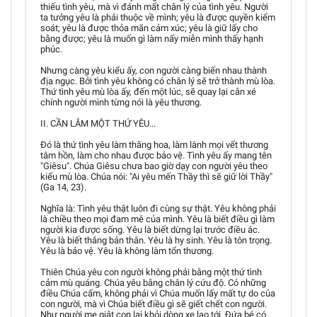
thiếu tình yêu, mà vì đánh mất chân lý của tình yêu. Người
ta tưởng yêu là phải thuộc về mình; yêu là được quyền kiểm
soát; yêu là được thỏa mãn cảm xúc; yêu là giữ lấy cho
bằng được; yêu là muốn gì làm nấy miễn mình thấy hạnh
phúc.
Nhưng càng yêu kiểu ấy, con người càng biến nhau thành
địa ngục. Bởi tình yêu không có chân lý sẽ trở thành mù lòa.
Thứ tình yêu mù lòa ấy, đến một lúc, sẽ quay lại cắn xé
chính người mình từng nói là yêu thương.
II. CẦN LẮM MỘT THỨ YÊU...
Đó là thứ tình yêu làm thăng hoa, làm lành mọi vết thương
tâm hồn, làm cho nhau được bảo vệ. Tình yêu ấy mang tên
"Giêsu". Chúa Giêsu chưa bao giờ dạy con người yêu theo
kiểu mù lòa. Chúa nói: "Ai yêu mến Thầy thì sẽ giữ lời Thầy"
(Ga 14, 23).
Nghĩa là: Tình yêu thật luôn đi cùng sự thật. Yêu không phải
là chiều theo mọi đam mê của mình. Yêu là biết điều gì làm
người kia được sống. Yêu là biết dừng lại trước điều ác.
Yêu là biết thắng bản thân. Yêu là hy sinh. Yêu là tôn trọng.
Yêu là bảo vệ. Yêu là không làm tổn thương.
Thiên Chúa yêu con người không phải bằng một thứ tình
cảm mù quáng. Chúa yêu bằng chân lý cứu độ. Có những
điều Chúa cấm, không phải vì Chúa muốn lấy mất tự do của
con người, mà vì Chúa biết điều gì sẽ giết chết con người.
Như người mẹ giật con lại khỏi dòng xe lao tới. Đứa bé có