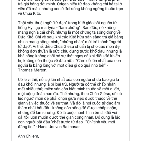
trả giá bằng đời mình. Origen hiểu tử đạo không chỉ hệ tại ở
việc đổ máu, nhưng còn ở đời sống không ngừng thuộc trọn
về Chúa Kitô.
Thật vậy, thuật ngữ “tử đạo” trong Kitô giáo bắt nguồn từ
tiếng Hy Lạp martyria - “làm chứng”. Ban đầu, nó không
mang nghĩa cái chết, nhưng là một chứng tá sống động về
Đức Kitô. Chỉ về sau, khi các Kitô hữu sẵn sàng trả giá bằng
chính mạng sống mình, “chứng nhân” mới trở thành “người
tử đạo”. Vì thế, điều Chúa Giêsu chuẩn bị cho các môn đệ
không đơn thuần là sức chịu đựng trước khổ đau, nhưng là
khả năng không chối bỏ sự thật ngay cả khi điều đó khiến
họ không còn thuộc về đâu nữa. “Cám dỗ lớn nhất của con
người là bằng lòng với một điều gì đó quá nhỏ bé!” -
Thomas Merton.
Có lẽ vì thế, nỗi sợ lớn nhất của con người chưa bao giờ là
đau khổ, nhưng là bị loại trừ. Người ta có thể chấp nhận
mất nhiều thứ, miễn vẫn còn biết mình thuộc về một ai đó,
một cộng đoàn nào đó. Thế nhưng, theo Chúa Giêsu, sẽ có
lúc người môn đệ phải chọn giữa việc được thuộc về thế
gian và việc thuộc về sự thật. Và đó là nơi cuộc tử đạo âm
thầm nhất bắt đầu: không còn sống để được chấp nhận,
nhưng để làm chứng. Đó là cuộc hành hình êm ái đối với
cái tôi luôn muốn được thế gian công nhận. Đó cũng là lúc
con người bắt đầu ‘chết trước tử đạo’. “Chỉ tình yêu mới
đáng tin!” - Hans Urs von Balthasar.
Anh Chị em,