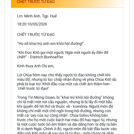
CHẾT TRƯỚC TỬ ĐẠO
Lm. Minh Anh, Tgp. Huế
18:20 10/05/2026
CHẾT TRƯỚC TỬ ĐẠO
“Họ sẽ khai trừ anh em khỏi hội đường!”.
“Khi Đức Kitô gọi một người, Ngài mời người ấy đến để
chết!” - Dietrich Bonhoeffer.
Kính thưa Anh Chị em,
Lời Chúa hôm nay cho thấy người tử đạo không chết khi
máu đổ, nhưng từ lúc chấp nhận đứng về phía Chúa Kitô dù
phải bị loại trừ. Khởi đầu của một cái chết âm thầm hơn -
‘chết trước tử đạo!’.
Trong Tin Mừng Gioan, bị “khai trừ khỏi hội đường” không
chỉ là mất một nơi cầu nguyện, nhưng là bị lấy đi một bầu
khí quyển để hít thở và thuộc về - koinōnia. Người môn đệ
không chỉ mất một chỗ ngồi trong hội đường, nhưng còn
mất cả ‘oxy của sự công nhận’. Chúa Giêsu không báo
trước cho họ một cuộc bách hại máu đổ hay ngục tù, nhưng
là một cuộc tước bỏ âm thầm và dai dẳng hơn: bị đẩy ra bên
lề vì danh Ngài. Chính ở đó, người môn đệ bắt đầu bước vào
điều mà Kitô giáo về sau gọi là tử đạo - một chứng tá phải