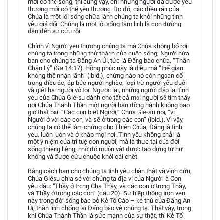
mới có thể sống, thì cũng vậy, chỉ những người đã được yêu
thương mới có thể yêu thương. Do đó, các điều răn của
Chúa là một lối sống chữa lành chúng ta khỏi những tình
yêu giả dối. Chúng là một lối sống tâm linh là con đường
dẫn đến sự cứu rỗi.
Chính vì Người yêu thương chúng ta mà Chúa không bỏ rơi
chúng ta trong những thử thách của cuộc sống; Người hứa
ban cho chúng ta Đấng An Ủi, tức là Đấng bào chữa, “Thần
Chân Lý” (
Ga
14:17). Hồng phúc này là điều mà “thế gian
không thể nhận lãnh” (ibid.), chừng nào nó còn ngoan cố
trong điều ác, áp bức người nghèo, loại trừ người yếu đuối
và giết hại người vô tội. Ngược lại, những người đáp lại tình
yêu của Chúa Giê-su dành cho tất cả mọi người sẽ tìm thấy
nơi Chúa Thánh Thần một người bạn đồng hành không bao
giờ thất bại: “Các con biết Người,” Chúa Giê-su nói, “vì
Người ở với các con, và sẽ ở trong các con” (ibid.). Vì vậy,
chúng ta có thể làm chứng cho Thiên Chúa, Đấng là tình
yêu, luôn luôn và ở khắp mọi nơi. Tình yêu không phải là
một ý niệm của trí tuệ con người, mà là thực tại của đời
sống thiêng liêng, nhờ đó muôn vật được tạo dựng từ hư
không và được cứu chuộc khỏi cái chết.
Bằng cách ban cho chúng ta tình yêu chân thật và vĩnh cửu,
Chúa Giêsu chia sẻ với chúng ta địa vị của Người là Con
yêu dấu: “Thầy ở trong Cha Thầy, và các con ở trong Thầy,
và Thầy ở trong các con” (câu 20). Sự hiệp thông trọn vẹn
này trong đời sống bác bỏ Kẻ Tố Cáo – kẻ thù của Đấng An
Ủi, thần linh chống lại Đấng bảo vệ chúng ta. Thật vậy, trong
khi Chúa Thánh Thần là sức mạnh của sự thật, thì Kẻ Tố