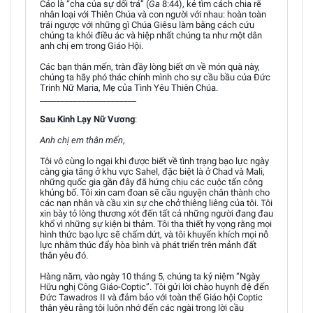
Cáo là “cha của sự dối trá” (
Ga
8:44), kẻ tìm cách chia rẽ
nhân loại với Thiên Chúa và con người với nhau: hoàn toàn
trái ngược với những gì Chúa Giêsu làm bằng cách cứu
chúng ta khỏi điều ác và hiệp nhất chúng ta như một dân
anh chị em trong Giáo Hội.
Các bạn thân mến, tràn đầy lòng biết ơn về món quà này,
chúng ta hãy phó thác chính mình cho sự cầu bầu của Đức
Trinh Nữ Maria, Mẹ của Tình Yêu Thiên Chúa.
_______________________
Sau Kinh Lạy Nữ Vương
:
Anh chị em thân mến
,
Tôi vô cùng lo ngại khi được biết về tình trạng bạo lực ngày
càng gia tăng ở khu vực Sahel, đặc biệt là ở Chad và Mali,
những quốc gia gần đây đã hứng chịu các cuộc tấn công
khủng bố. Tôi xin cam đoan sẽ cầu nguyện chân thành cho
các nạn nhân và cầu xin sự che chở thiêng liêng của tôi. Tôi
xin bày tỏ lòng thương xót đến tất cả những người đang đau
khổ vì những sự kiện bi thảm. Tôi tha thiết hy vọng rằng mọi
hình thức bạo lực sẽ chấm dứt, và tôi khuyến khích mọi nỗ
lực nhằm thúc đẩy hòa bình và phát triển trên mảnh đất
thân yêu đó.
Hàng năm, vào ngày 10 tháng 5, chúng ta kỷ niệm “Ngày
Hữu nghị Công Giáo-Coptic”. Tôi gửi lời chào huynh đệ đến
Đức Tawadros II và đảm bảo với toàn thể Giáo hội Coptic
thân yêu rằng tôi luôn nhớ đến các ngài trong lời cầu