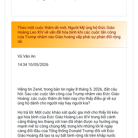
Theo một cuộc thăm dò mới, Người Mỹ ủng hộ Đức Giáo
Hoàng Leo XIV về vấn đề hòa bình khi các cuộc tấn công
của Trump nhằm vào Giáo hoàng vấp phải sự phản đối rộng
rãi.
Vũ Văn An
14:34 10/05/2026
Hãng tin Zenit, trong bản tin ngày 8 tháng 5, 2026, đặt câu
hỏi: Sau các cuộc tấn công của Trump nhằm vào Đức Giáo
Hoàng: các cuộc thăm dò hiện nay cho thấy điều gì về sự
ủng hộ dành cho người này hay người kia?
Họ trả lời: Một cuộc khảo sát quốc gia mới cho thấy lời kêu
gọi hòa bình của Đức Giáo Hoàng Leo XIV trong bối cảnh
căng thẳng leo thang với Iran đã nhận được sự hưởng ứng
mạnh mẽ từ công chúng Mỹ, trong khi những lời lẽ ngày
càng đối đầu của Tổng thống Donald Trump đối với Đức
Giáo Hoàng đã tạo ra sự bất bình rộng rãi trên khắp nước