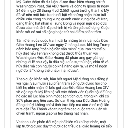
Mỹ. Cuộc thăm dò dư luận, được thực hiện chung bởi tờ
Washington Post, đài ABC News và công ty Ipsos từ ngày
24 đến ngày 28 tháng 4 với 2,560 người trưởng thành ở Mỹ,
đã vẽ nên một bức tranh nổi bật về những nhận thức trái
chiều của công chúng xung quanh cuộc xung đột với Iran,
căng thẳng hạt nhân ở Trung Đông và ngôn ngữ đạo đức
được các nhà lãnh đạo chính trị và tôn giáo sử dụng. Cuộc
khảo sát có sai số cộng hoặc trừ hai điểm phần trăm.
Tâm điểm của cuộc tranh cãi là những bình luận của Đức
Giáo Hoàng Leo XIV vào ngày 7 tháng 4 sau khi ông Trump
cảnh báo rằng “toàn bộ nền văn minh” của Iran có thể bị
hủy diệt nếu Tehran không đạt được thỏa thuận với
Washington. Đức Giáo Hoàng đã phản ứng gay gắt, gọi
những lời lẽ như vậy là dấu hiệu của sự thù hận, chia rẽ và
hủy diệt mà con người có khả năng gây ra, và mô tả ngôn
ngữ đó là “không thể chấp nhận được”.
Theo cuộc khảo sát, hầu hết người Mỹ dường như đồng ý
với ngài. Sáu mươi sáu phần trăm số người được hỏi cho
biết họ nhìn nhận lời kêu gọi của Đức Giáo Hoàng Leo XIV
về việc người Mỹ liên hệ với các thành viên Quốc hội để ủng
hộ các nỗ lực hòa bình một cách tích cực, trong khi chỉ có
30% phản ứng tiêu cực. Sự can thiệp của Đức Giáo Hoàng
đáng chú ý không chỉ vì tính trực tiếp mà còn vì nó một lần
nữa đặt Tòa Thánh vào trung tâm các cuộc tranh luận về
chiến tranh, ngoại giao và leo thang hạt nhân.
Vatican luôn phản đối việc phổ biến vũ khí hạt nhân, một
lập trường được duy trì dưới các triều đại giáo hoàng kế tiếp