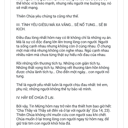
thể khóc vì bị kéo mạnh, nhưng nếu người mẹ buông tay, nó
sẽ mất mạng.
Thiên Chúa yêu chúng ta cũng như thế.
III. TÌNH YÊU GIÊSU MÀ XA VẮNG... SẼ NỔ TUNG... SẼ BI
KỊCH.
Điều đau lòng nhất hôm nay có lẽ không chỉ là những vụ án.
Mà là sự cô độc đang lớn lên trong lòng con người. Người
ta sống cạnh nhau nhưng không còn ở cùng nhau. Ở chung
một mái nhà nhưng không còn nghe nhau. Ngủ cạnh nhau
nhiều năm mà chưa từng thật sự hiểu nỗi đau của nhau.
Rồi những tổn thương tích tụ. Những cơn giận tích tụ.
Những thất vọng tích tụ. Những vết thương tâm hồn không
được chữa lành tích tụ... Cho đến một ngày... con người nổ
tung.
Thế là người yếu nhất luôn là người chịu đau nhất: trẻ em,
phụ nữ, những người không thể tự bảo vệ mình.
IV. HÃY ĐỂ CHÚA Ở LẠI.
Bởi vậy, Tin Mừng hôm nay trở nên tha thiết hơn bao giờ hết:
"Cha Thầy và Thầy sẽ đến và ở lại với người ấy" (Ga 14, 23).
Thiên Chúa không chỉ muốn cứu con người sau khi chết.
Chúa muốn ở lại trong lòng con người ngay từ hôm nay, để
giữ trái tim con người khỏi hóa đá.