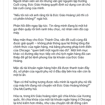
Người nhân viên xin lỗi nhưng vẫn giữ nguyên lập trường.
Cuối cùng, Đức Giáo Hoàng quyết định sử dụng con át chủ
bài cuối cùng của mình.
“Nếu tôi nói với anh rằng tôi là Đức Giáo Hoàng Lêô thì cô
có phiền không?” ngài hỏi.
Phản hồi đến ngay lập tức. Tin rằng mình đang bị một kẻ
gọi điện quấy rối tinh ranh trêu chọc, nữ nhân viên đã cúp
máy.
May mắn thay cho Đức Thánh Cha, vấn đề cuối cùng đã
được giải quyết — không phải thông qua hệ thống tổng đài
chính thức của ngân hàng, mà bằng phương pháp kinh điển
của Chicago: “quen biết một người nào đó”. Một linh mục
khác có đường dây trực tiếp với chủ tịch ngân hàng đã can
thiệp để gỡ bỏ lệnh phong tỏa tài khoản của Đức Giáo
Hoàng.
Mặc dù tài khoản ngân hàng hiện đã được thanh toán đầy
đủ, số phận của người phụ nữ ở đầu dây bên kia vẫn còn là
một bí ẩn.
“Bạn có thể tưởng tượng được nếu mình là người phụ nữ đã
cúp máy khi đang nói chuyện với Đức Giáo Hoàng không?”
Cha McCarthy hỏi.
Hóa ra, trong khi Giáo hoàng nắm giữ chìa khóa của Vương
quốc, thì chìa khóa của một tài khoản ngân hàng ở Chicago
lại khó kiếm hơn nhiều, như câu chuyện rất dễ đồng cảm