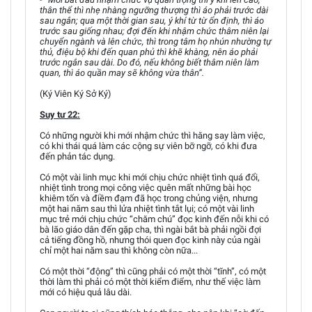
thân thể thì nhẹ nhàng ngưỡng thượng thì áo phải trước dài
sau ngắn; qua một thời gian sau, ý khí từ từ ổn định, thì áo
trước sau giống nhau; đợi đến khi nhậm chức thâm niên lại
chuyển ngành và lên chức, thì trong tâm họ nhún nhường tự
thủ, điệu bộ khi đến quan phủ thì khẽ khàng, nên áo phải
trước ngắn sau dài. Do đó, nếu không biết thâm niên làm
quan, thì áo quần may sẽ không vừa thân”.
(Ký Viên Ký Sở Ký)
Suy tư 22:
Có những người khi mới nhậm chức thì hăng say làm việc,
có khi thái quá làm các cộng sự viên bỡ ngỡ, có khi đưa
đến phản tác dụng.
Có một vài linh mục khi mới chịu chức nhiệt tình quá đổi,
nhiệt tình trong mọi công việc quên mất những bài học
khiêm tốn và điềm đạm đã học trong chủng viện, nhưng
một hai năm sau thì lửa nhiệt tình tắt lụi; có một vài linh
mục trẻ mới chịu chức “chăm chú” đọc kinh đến nỗi khi có
bà lão giáo dân đến gặp cha, thì ngài bắt bà phải ngồi đợi
cả tiếng đồng hồ, nhưng thói quen đọc kinh này của ngài
chỉ một hai năm sau thì không còn nữa...
Có một thời “động” thì cũng phải có một thời “tĩnh”, có một
thời làm thì phải có một thời kiểm điểm, như thế việc làm
mới có hiệu quả lâu dài.