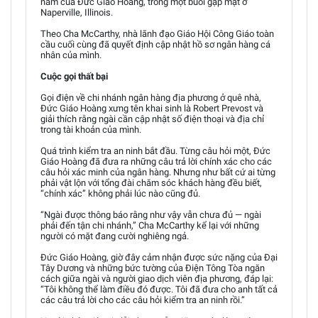
năm của Đức Giáo Hoàng, trong một buổi gặp mặt ở
Naperville, Illinois.
Theo Cha McCarthy, nhà lãnh đạo Giáo Hội Công Giáo toàn
cầu cuối cùng đã quyết định cập nhật hồ sơ ngân hàng cá
nhân của mình.
Cuộc gọi thất bại
Gọi điện về chi nhánh ngân hàng địa phương ở quê nhà,
Đức Giáo Hoàng xưng tên khai sinh là Robert Prevost và
giải thích rằng ngài cần cập nhật số điện thoại và địa chỉ
trong tài khoản của mình.
Quá trình kiểm tra an ninh bắt đầu. Từng câu hỏi một, Đức
Giáo Hoàng đã đưa ra những câu trả lời chính xác cho các
câu hỏi xác minh của ngân hàng. Nhưng như bất cứ ai từng
phải vật lộn với tổng đài chăm sóc khách hàng đều biết,
“chính xác” không phải lúc nào cũng đủ.
“Ngài được thông báo rằng như vậy vẫn chưa đủ — ngài
phải đến tận chi nhánh,” Cha McCarthy kể lại với những
người có mặt đang cười nghiêng ngả.
Đức Giáo Hoàng, giờ đây cảm nhận được sức nặng của Đại
Tây Dương và những bức tường của Điện Tông Tòa ngăn
cách giữa ngài và người giao dịch viên địa phương, đáp lại:
“Tôi không thể làm điều đó được. Tôi đã đưa cho anh tất cả
các câu trả lời cho các câu hỏi kiểm tra an ninh rồi.”