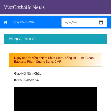
VietCatholic News
Ngày 05-05-2026
Phụng Vụ - Mục Vụ
Ngày 06/05: Mầu nhiệm Chúa Giêsu sống lại – Lm. Gioan
Baotixita Phạm Quang Sang, CMF
Giáo Hội Năm Châu
02:05 05/05/2026