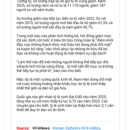
Tương tự, số lượng đáp lại ơn gọi tu trì cũng giảm. Năm
2025, số lượng nam và nữ tu là 11.170 người, giảm 187
người so với năm trước.
Xu hướng giảm này tiếp tục diễn ra từ năm 2022. So với
năm 2015, số lượng người mới bắt đầu là nữ giảm 61,5% và
số lượng người mới bắt đầu là nam giảm 40,7%.
Trong một báo cáo phân tích thống kê, hội đồng giám mục
đã xác định cột mốc 6 triệu tín hữu Công Giáo là “điểm khởi
đầu của những thách thức mà Giáo hội đang phải đối mặt”
và tuyên bố rằng “việc khôi phục lại những tín hữu đã bỏ
đạo và không còn hoạt động là một nhiệm vụ cấp bách”.
“Làm thế nào để mời những người không thể tiếp tục đời
sống bí tích trở lại cộng đồng... là một vấn đề mục vụ không
thể tiếp tục bị phớt lờ”, báo cáo cho biết.
Mặc dù là một cường quốc kinh tế, Nam Hàn đang đối mặt
với cuộc khủng hoảng nhân khẩu học do tỷ lệ sinh thấp
nhất thế giới và dân số già hóa.
Quốc gia này ghi nhận tỷ lệ sinh đạt 0,80 vào năm 2025,
tăng nhẹ so với mức thấp kỷ lục 0,72 vào năm 2023. Các
chuyên gia cho biết, tỷ lệ sinh hiện tại thấp hơn mức 2,1 cần
thiết để duy trì dân số ổn định.
Source:
UCANews
Korean Catholics hit 6 million,