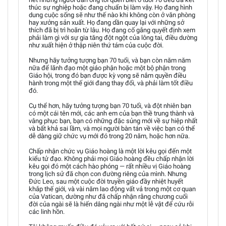
thúc sự nghiệp hoặc đang chuẩn bị làm vậy. Họ đang hình
dung cuộc sống sẽ như thế nào khi không còn ở văn phòng
hay xưởng sản xuất. Họ đang dần quay lại với những sở
thích đã bị trì hoãn từ lâu. Họ đang cố gắng quyết định xem
phải làm gì với sự gia tăng đột ngột của lông tai, điều dường
như xuất hiện ở thập niên thứ tám của cuộc đời.
Nhưng hãy tưởng tượng bạn 70 tuổi, và bạn còn năm năm
nữa để lãnh đạo một giáo phận hoặc một bộ phận trong
Giáo hội, trong đó bạn được kỳ vọng sẽ nắm quyền điều
hành trong một thế giới đang thay đổi, và phải làm tốt điều
đó.
Cụ thể hơn, hãy tưởng tượng bạn 70 tuổi, và đột nhiên bạn
có một cái tên mới, các anh em của bạn thề trung thành và
vâng phục bạn, bạn có những đặc sủng mới về sự hiệp nhất
và bất khả sai lầm, và mọi người bàn tán về việc bạn có thể
dễ dàng giữ chức vụ mới đó trong 20 năm, hoặc hơn nữa.
Chấp nhận chức vụ Giáo hoàng là một lời kêu gọi đến một
kiểu tử đạo. Không phải mọi Giáo hoàng đều chấp nhận lời
kêu gọi đó một cách hào phóng — rất nhiều vị Giáo hoàng
trong lịch sử đã chọn con đường riêng của mình. Nhưng
Đức Leo, sau một cuộc đời truyền giáo đầy nhiệt huyết
khắp thế giới, và vài năm lao động vất vả trong một cơ quan
của Vatican, dường như đã chấp nhận rằng chương cuối
đời của ngài sẽ là hiến dâng ngài như một lễ vật để cứu rỗi
các linh hồn.