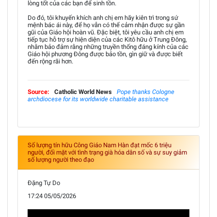
lòng tốt của các bạn để sinh tồn.
Do đó, tôi khuyến khích anh chị em hãy kiên trì trong sứ
mệnh bác ái này, để họ vẫn có thể cảm nhận được sự gần
gũi của Giáo hội hoàn vũ. Đặc biệt, tôi yêu cầu anh chị em
tiếp tục hỗ trợ sự hiện diện của các Kitô hữu ở Trung Đông,
nhằm bảo đảm rằng những truyền thống đáng kính của các
Giáo hội phương Đông được bảo tồn, gìn giữ và được biết
đến rộng rãi hơn.
Source:
Catholic World News
Pope thanks Cologne
archdiocese for its worldwide charitable assistance
Số lượng tín hữu Công Giáo Nam Hàn đạt mốc 6 triệu
người, đối mặt với tình trạng già hóa dân số và sự suy giảm
số lượng người theo đạo
Đặng Tự Do
17:24 05/05/2026