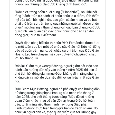
công thức cố định lại được đưa ra để thực hiện chúng, trái
ngược với những gì đã được khẳng định trước đó”.
“Đặc biệt, trong phần cuối cùng (“Hình thức”), sau khi nói
rằng ‘cách thức cử hành lời chúc phúc, địa điểm, tính thẩm
mỹ của toàn bộ nghi thức, bao gồm cả âm nhạc và ca hát,
phải thể hiện sự trân trọng của những người xin được chúc
phúc,’ một loại nghi thức phụng vụ hoặc bán phụng vụ được
quy định liên quan đến việc chúc phúc cho các cặp đôi
đồng giới,” bức thư viết thêm.
Quyết định công bố bức thư của ĐHY Fernández được đưa
ra một tuần sau khi một số chức sắc Giáo hội Đức nổi tiếng
bảo vệ cuốn cẩm nang, bất chấp sự chỉ trích của Đức Giáo
Hoàng Leo trên chuyến máy bay trở về từ chuyến đi châu
Phi hồi tháng Tư.
Đáp lại, Giám mục Georg Bätzing, người giám sát việc ban
hành các hướng dẫn này vào tháng 4 năm 2025 khi còn là
chủ tịch hội đồng giám mục Đức, khẳng định rằng chúng
không gây ra mối đe dọa nào đối với sự hiệp nhất của Giáo
hội.
Đức Giám Mục Bätzing, người đã phê duyệt các hướng dẫn
sử dụng trong giáo phận Limburg của mình vào tháng 7
năm 2025, cho biết tháng trước rằng “Mặc dù có những
quan điểm khác nhau về vấn đề này trong Giáo hội toàn
cầu, tôi tin rằng việc thực hành này trong Giáo phận
Limburg được thực hiện trong giới hạn có trách nhiệm. Nó
phục vụ người dân và, theo quan điểm của tôi, không gây