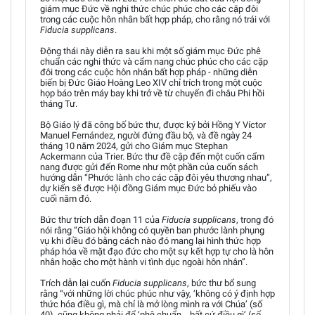
giám mục Đức về nghi thức chúc phúc cho các cặp đôi
trong các cuộc hôn nhân bất hợp pháp, cho rằng nó trái với
Fiducia supplicans
.
Động thái này diễn ra sau khi một số giám mục Đức phê
chuẩn các nghi thức và cẩm nang chúc phúc cho các cặp
đôi trong các cuộc hôn nhân bất hợp pháp - những diễn
biến bị Đức Giáo Hoàng Leo XIV chỉ trích trong một cuộc
họp báo trên máy bay khi trở về từ chuyến đi châu Phi hồi
tháng Tư.
Bộ Giáo lý đã công bố bức thư, được ký bởi Hồng Y Víctor
Manuel Fernández, người đứng đầu bộ, và đề ngày 24
tháng 10 năm 2024, gửi cho Giám mục Stephan
Ackermann của Trier. Bức thư đề cập đến một cuốn cẩm
nang được gửi đến Rome như một phần của cuốn sách
hướng dẫn “Phước lành cho các cặp đôi yêu thương nhau”,
dự kiến sẽ được Hội đồng Giám mục Đức bỏ phiếu vào
cuối năm đó.
Bức thư trích dẫn đoạn 11 của
Fiducia supplicans
, trong đó
nói rằng “Giáo hội không có quyền ban phước lành phụng
vụ khi điều đó bằng cách nào đó mang lại hình thức hợp
pháp hóa về mặt đạo đức cho một sự kết hợp tự cho là hôn
nhân hoặc cho một hành vi tình dục ngoài hôn nhân”.
Trích dẫn lại cuốn
Fiducia supplicans
, bức thư bổ sung
rằng “với những lời chúc phúc như vậy, ‘không có ý định hợp
thức hóa điều gì, mà chỉ là mở lòng mình ra với Chúa’ (số
40), cũng không phải để ‘phê chuẩn… bất cứ điều gì’ (số