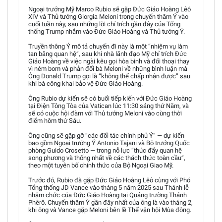
Ngoại trưởng Mỹ Marco Rubio sẽ gặp Đức Giáo Hoàng Lêô
XIV và Thủ tướng Giorgia Meloni trong chuyến thăm Ý vào
cuối tuần này, sau những lời chỉ trích gần đây của Tổng
thống Trump nhắm vào Đức Giáo Hoàng và Thủ tướng Ý.
Truyền thông Ý mô tả chuyến đi này là một “nhiệm vụ làm
tan băng quan hệ”, sau khi nhà lãnh đạo Mỹ chỉ trích Đức
Giáo Hoàng về việc ngài kêu gọi hòa bình và đối thoại thay
vì ném bom và phản đối bà Meloni về những bình luận mà
Ông Donald Trump gọi là “không thể chấp nhận được” sau
khi bà công khai bảo vệ Đức Giáo Hoàng.
Ông Rubio dự kiến sẽ có buổi tiếp kiến với Đức Giáo Hoàng
tại Điện Tông Tòa của Vatican lúc 11:30 sáng thứ Năm, và
sẽ có cuộc hội đàm với Thủ tướng Meloni vào cùng thời
điểm hôm thứ Sáu.
Ông cũng sẽ gặp gỡ “các đối tác chính phủ Ý” — dự kiến
bao gồm Ngoại trưởng Ý Antonio Tajani và Bộ trưởng Quốc
phòng Guido Crosetto — trong nỗ lực “thúc đẩy quan hệ
song phương và thống nhất về các thách thức toàn cầu”,
theo một tuyên bố chính thức của Bộ Ngoại Giao Mỹ.
Trước đó, Rubio đã gặp Đức Giáo Hoàng Lêô cùng với Phó
Tổng thống JD Vance vào tháng 5 năm 2025 sau Thánh lễ
nhậm chức của Đức Giáo Hoàng tại Quảng trường Thánh
Phêrô. Chuyến thăm Ý gần đây nhất của ông là vào tháng 2,
khi ông và Vance gặp Meloni bên lề Thế vận hội Mùa đông.