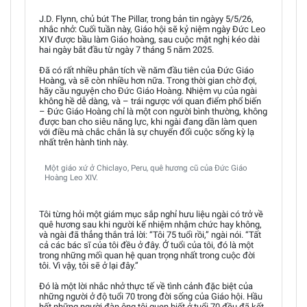
J.D. Flynn, chủ bút The Pillar, trong bản tin ngàyy 5/5/26,
nhắc nhở: Cuối tuần này, Giáo hội sẽ kỷ niệm ngày Đức Leo
XIV được bầu làm Giáo hoàng, sau cuộc mật nghị kéo dài
hai ngày bắt đầu từ ngày 7 tháng 5 năm 2025.
Đã có rất nhiều phân tích về năm đầu tiên của Đức Giáo
Hoàng, và sẽ còn nhiều hơn nữa. Trong thời gian chờ đợi,
hãy cầu nguyện cho Đức Giáo Hoàng. Nhiệm vụ của ngài
không hề dễ dàng, và – trái ngược với quan điểm phổ biến
– Đức Giáo Hoàng chỉ là một con người bình thường, không
được ban cho siêu năng lực, khi ngài đang dần làm quen
với điều mà chắc chắn là sự chuyển đổi cuộc sống kỳ lạ
nhất trên hành tinh này.
Một giáo xứ ở Chiclayo, Peru, quê hương cũ của Đức Giáo
Hoàng Leo XIV.
Tôi từng hỏi một giám mục sắp nghỉ hưu liệu ngài có trở về
quê hương sau khi người kế nhiệm nhậm chức hay không,
và ngài đã thẳng thắn trả lời: “Tôi 75 tuổi rồi,” ngài nói. “Tất
cả các bác sĩ của tôi đều ở đây. Ở tuổi của tôi, đó là một
trong những mối quan hệ quan trọng nhất trong cuộc đời
tôi. Vì vậy, tôi sẽ ở lại đây.”
Đó là một lời nhắc nhở thực tế về tình cảnh đặc biệt của
những người ở độ tuổi 70 trong đời sống của Giáo hội. Hầu
hết những người đàn ông tôi quen biết ở tuổi 70 đều đã kết