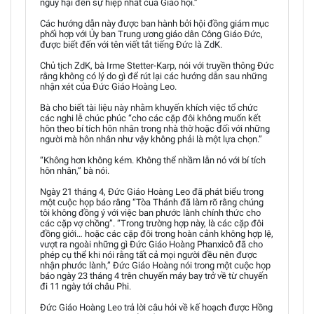
nguy hại đến sự hiệp nhất của Giáo hội.”
Các hướng dẫn này được ban hành bởi hội đồng giám mục
phối hợp với Ủy ban Trung ương giáo dân Công Giáo Đức,
được biết đến với tên viết tắt tiếng Đức là ZdK.
Chủ tịch ZdK, bà Irme Stetter-Karp, nói với truyền thông Đức
rằng không có lý do gì để rút lại các hướng dẫn sau những
nhận xét của Đức Giáo Hoàng Leo.
Bà cho biết tài liệu này nhằm khuyến khích việc tổ chức
các nghi lễ chúc phúc “cho các cặp đôi không muốn kết
hôn theo bí tích hôn nhân trong nhà thờ hoặc đối với những
người mà hôn nhân như vậy không phải là một lựa chọn.”
“Không hơn không kém. Không thể nhầm lẫn nó với bí tích
hôn nhân,” bà nói.
Ngày 21 tháng 4, Đức Giáo Hoàng Leo đã phát biểu trong
một cuộc họp báo rằng “Tòa Thánh đã làm rõ rằng chúng
tôi không đồng ý với việc ban phước lành chính thức cho
các cặp vợ chồng”. “Trong trường hợp này, là các cặp đôi
đồng giới… hoặc các cặp đôi trong hoàn cảnh không hợp lệ,
vượt ra ngoài những gì Đức Giáo Hoàng Phanxicô đã cho
phép cụ thể khi nói rằng tất cả mọi người đều nên được
nhận phước lành,” Đức Giáo Hoàng nói trong một cuộc họp
báo ngày 23 tháng 4 trên chuyến máy bay trở về từ chuyến
đi 11 ngày tới châu Phi.
Đức Giáo Hoàng Leo trả lời câu hỏi về kế hoạch được Hồng