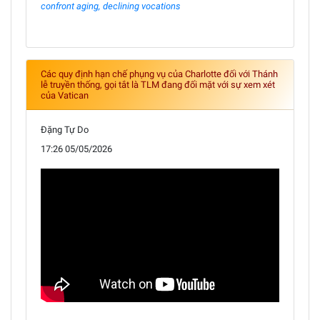
confront aging, declining vocations
Các quy định hạn chế phụng vụ của Charlotte đối với Thánh
lễ truyền thống, gọi tắt là TLM đang đối mặt với sự xem xét
của Vatican
Đặng Tự Do
17:26 05/05/2026