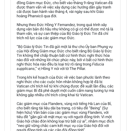
đồng Giám mục Đức, cho biết vào tháng 9 rằng Vatican đã
được tham vấn về việc xây dựng các hướng dẫn gây tranh
cãi được ban hành vào tháng 4, vài ngày sau khi Giáo
hoàng Phanxicô qua đời.
Nhưng theo Đức Hồng Y Fernandez, trong quá trình xây
dựng văn bản đó hầu như không có gì có thể được mô tả là
tham vấn, và sự can thiệp của Bộ Giáo lý Đức Tin đã chỉ
trích nỗ lực của các giám mục Đức.
“Bộ Giáo lý Đức Tin đã gửi một lá thư cho Ủy ban Phụng vụ
của Hội đồng Giám mục Đức cho biết rằng Bộ Giáo lý Đức
Tin không thể chấp thuận bất cứ hình thức nghi thức hóa
nào đối với những lời chúc phúc này, bởi vì bất cứ hình thức
nghi thức hóa nào đều bị loại trừ rõ ràng trong
Fiducia
supplicans
,” vị Hồng Y nói với tờ The Pillar.
Trong khi kế hoạch của Đức về việc ban phước lành theo
nghi thức cho các cuộc hôn nhân không hợp lệ đã bị
Vatican chỉ trích kể từ khi chúng được đề xuất lần đầu, các
giám mục Bỉ đã phê duyệt một cuốn cẩm nang tương tự mà
không gặp nhiều chỉ trích công khai từ Vatican.
Các giám mục của Flanders, vùng nói tiếng Hà Lan của Bỉ,
cho biết rằng tài liệu dài ba trang, có tiêu đề “Being” (Sự
hiện hữu) Văn bản của các giám mục vùng Flanders, với
tiêu đề “gần gũi về mặt mục vụ với người đồng tính: Vì một
Giáo hội chào đón không loại trừ bất cứ ai”, nhằm mục đích
“neo giữ vững chắc cam kết mục vụ của Giáo hội đối với
người đồng tính và các cặp đôi đồng tính”.