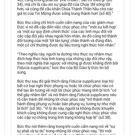
34), mà chỉ là cầu xin sự giúp đỡ của Chúa ‘để sống tốt
hơn, và cũng để cầu khẩn Chúa Thánh Thần hầu cho các
giá trị của Tin Mừng được sống trung thành hơn’ (số 40).”
Bức thư cũng chỉ trích cuốn cẩm nang của các giám mục
Đức vì nó đề cập đến việc chúc phúc cho “‘một sự kết hợp’
và ‘một sự quy định chính thức’ của các linh mục đối với
các cặp đôi yêu nhau ngoài hôn nhân, do đó cũng trở thành
đối tượng của một ‘lời tán tụng’ chân thành và đúng đắn,
một cử chỉ thường được dự liệu trong nghi thức hôn nhân.”
“Theo nghĩa này, người ta dường như thực sự nhằm mục
đích hợp thức hóa tình trạng của những cặp đôi như vậy,
theo một nghĩa trái ngược với những gì được khẳng định bởi
Fiducia supplicans
,” bức thư của Bộ Giáo lý Đức tin bổ
sung.
Bức thư sau đó giải thích rằng
Fiducia supplicans
loại trừ
bất cứ loại nghi thức phụng vụ hoặc lời chúc phúc nào có
thể tạo ấn tượng về một lời chúc phúc mang tính bí tích “có
thể gây nhầm lẫn” và nói thêm rằng
Fiducia supplicans
nêu
rõ cần tránh để những lời chúc phúc này “trở thành một
hành động phụng vụ hoặc bán phụng vụ, tương tự như một
bí tích” (số 36). “Vì lý do này, người ta không được khuyến
khích cũng không được cung cấp nghi thức chúc phúc cho
các cặp vợ chồng trong tình trạng không hợp lệ” (số 38).
Bức thư nói thêm rằng trong khi cuốn cẩm nang nói về “sự
tự phát và tự do” trong những lời chúc phúc này, “thì một