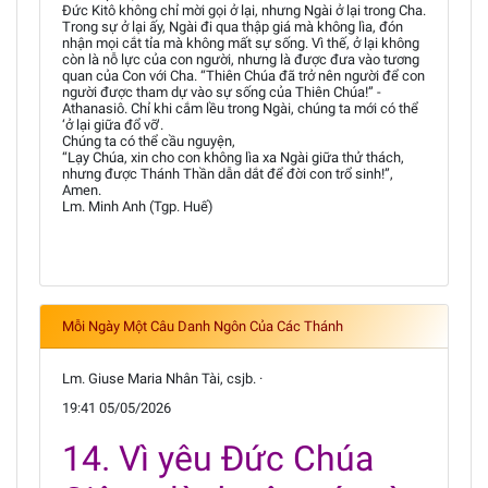
Đức Kitô không chỉ mời gọi ở lại, nhưng Ngài ở lại trong Cha.
Trong sự ở lại ấy, Ngài đi qua thập giá mà không lìa, đón
nhận mọi cắt tỉa mà không mất sự sống. Vì thế, ở lại không
còn là nỗ lực của con người, nhưng là được đưa vào tương
quan của Con với Cha. “Thiên Chúa đã trở nên người để con
người được tham dự vào sự sống của Thiên Chúa!” -
Athanasiô. Chỉ khi cắm lều trong Ngài, chúng ta mới có thể
‘ở lại giữa đổ vỡ’.
Chúng ta có thể cầu nguyện,
“Lạy Chúa, xin cho con không lìa xa Ngài giữa thử thách,
nhưng được Thánh Thần dẫn dắt để đời con trổ sinh!”,
Amen.
Lm. Minh Anh (Tgp. Huế)
Mỗi Ngày Một Câu Danh Ngôn Của Các Thánh
Lm. Giuse Maria Nhân Tài, csjb. ·
19:41 05/05/2026
14. Vì yêu Đức Chúa