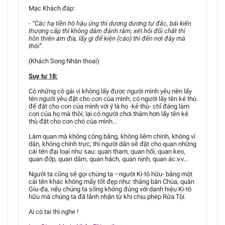
Mạc Khách đáp:
- “Các hạ tiền hô hậu ủng thì dương dương tự đắc, bái kiến
thượng cấp thì không dám đánh rắm; xét hỏi đối chất thì
hôn thiên ám địa, lấy gì để kiện (cáo) thì đến nơi đây mà
thôi”.
(Khách Song Nhàn thoại)
Suy tư 18:
Có những cô gái vì không lấy được người mình yêu nên lấy
tên người yêu đặt cho con của mình; có người lấy tên kẻ thù
để đặt cho con của mình với ý là họ -kẻ thù- chỉ đáng làm
con của họ mà thôi; lại có người chơi thâm hơn lấy tên kẻ
thù đặt cho con chó của mình…
Làm quan mà không công bằng, không liêm chính, không vì
dân, không chính trực, thì người dân sẽ đặt cho quan những
cái tên đại loại như sau: quan tham, quan hối, quan keo,
quan đớp, quan dâm, quan hách, quan nịnh, quan ác.v.v…
Người ta cũng sẽ gọi chúng ta –người Ki-tô hữu- bằng một
cái tên khác không mấy tốt đẹp như: thằng bán Chúa, quân
Giu-đa, nếu chúng ta sống không đúng với danh hiệu Ki-tô
hữu mà chúng ta đã lãnh nhận từ khi chịu phép Rửa Tội.
Ai có tai thì nghe !