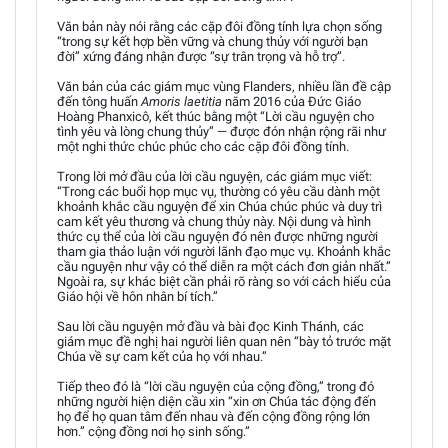
Văn bản này nói rằng các cặp đôi đồng tính lựa chọn sống
“trong sự kết hợp bền vững và chung thủy với người bạn
đời” xứng đáng nhận được “sự trân trọng và hỗ trợ”.
Văn bản của các giám mục vùng Flanders, nhiều lần đề cập
đến tông huấn
Amoris laetitia
năm 2016 của Đức Giáo
Hoàng Phanxicô, kết thúc bằng một “Lời cầu nguyện cho
tình yêu và lòng chung thủy” — được đón nhận rộng rãi như
một nghi thức chúc phúc cho các cặp đôi đồng tính.
Trong lời mở đầu của lời cầu nguyện, các giám mục viết:
“Trong các buổi họp mục vụ, thường có yêu cầu dành một
khoảnh khắc cầu nguyện để xin Chúa chúc phúc và duy trì
cam kết yêu thương và chung thủy này. Nội dung và hình
thức cụ thể của lời cầu nguyện đó nên được những người
tham gia thảo luận với người lãnh đạo mục vụ. Khoảnh khắc
cầu nguyện như vậy có thể diễn ra một cách đơn giản nhất.”
Ngoài ra, sự khác biệt cần phải rõ ràng so với cách hiểu của
Giáo hội về hôn nhân bí tích.”
Sau lời cầu nguyện mở đầu và bài đọc Kinh Thánh, các
giám mục đề nghị hai người liên quan nên “bày tỏ trước mặt
Chúa về sự cam kết của họ với nhau.”
Tiếp theo đó là “lời cầu nguyện của cộng đồng,” trong đó
những người hiện diện cầu xin “xin ơn Chúa tác động đến
họ để họ quan tâm đến nhau và đến cộng đồng rộng lớn
hơn.” cộng đồng nơi họ sinh sống.”