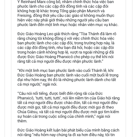
Y Reinhard Marx công bố, nhằm chính thức hóa việc ban
phước lành cho các cặp đôi đồng tính và các cặp đôi
không hợp lệ khác trong Tổng giáo phận Munich và
Freising, đồng thời yêu cầu các giáo sĩ không muốn thực
hiện việc này phải giới thiệu những người yêu cầu ban
phước lành đến một linh mục hoặc nhân viên mục vụ khác.
Đức Giáo Hoàng Leo giải thích rằng “Tòa Thánh đã làm rõ
rằng chúng tôi không đồng ý với việc chính thức hóa việc
ban phước lành cho các cặp đôi, trong trường hợp này, là
các cặp đôi đồng tính, như bạn đã hỏi, hoặc các cặp đôi
trong hoàn cảnh không hợp lệ, vượt ra ngoài những gì đã
được Đức Giáo Hoàng Phanxicô cho phép cụ thể khi nói
rằng tất cả mọi người đều được nhận phước lành.”
“Khi một linh mục ban phước lành vào cuối Thánh lễ, khi
Đức Giáo Hoàng ban phước lành vào cuối một buổi lễ trọng
đại như hôm nay, thì đó là những phước lành dành cho tất
cả mọi người,” ngài nói.
“Câu nói nổi tiếng, được biết đến rộng rãi của Đức
Phanxicô, ‘tutti, tutti, tutti’, nói lên niềm tin của Giáo hội rằng
tất cả mọi người đều được chào đón, tất cả mọi người đều
được mời gọi, tất cả mọi người đều được mời gọi đi theo
Chúa Giêsu, và tất cả mọi người đều được mời gọi tìm kiếm
sự hoán cải trong cuộc sống của chính mình,” ngài nói
thêm.
Đức Giáo Hoàng kết luận bài phát biểu của mình bằng cách
nói rằng “nếu hôm nay chúng ta đi xa hơn điều này, tôi tin