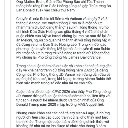
Ông Matteo Bruni, Giám đốc Phòng Báo chí Tòa Thánh,
thông báo rằng Đức Giáo Hoàng cũng sẽ gặp Thủ tướng Ba
Lan Donald Tusk vào chiều thứ Năm.
Chuyến đi của Rubio tới Rôma và Vatican vào ngày 7 và 8
tháng 5 đang được truyền thông Ý mô tả là một nỗ lực
nhằm “làm dịu bớt căng thẳng” sau khi Tổng thống Trump
chỉ trích Đức Giáo Hoàng vào giữa tháng 4 vì đã phê phán
cuộc chiến của Mỹ và Israel chống lại Iran, và sau đó lại lên
án Meloni, người có quan hệ thân thiết với tổng thống Mỹ, vì
đã đứng về phía Đức Giáo Hoàng Lêô. Trong khi đó, các
phương tiện truyền thông Mỹ lại mô tả chuyến đi của Rubio
như một nỗ lực hướng tới khả năng ra tranh cử Tổng thống
Mỹ chống lại Phó tổng thống Mỹ James David Vance.
Trong các cuộc thăm dò dư luận và khảo sát nhà tài trợ gần
đây về khả năng tranh cử tổng thống năm 2028 của đảng
Cộng hòa, Phó Tổng thống JD Vance hiện đang dẫn đầu về
sự ủng hộ từ cơ sở, trong khi Ngoại trưởng Marco Rubio thể
hiện sức mạnh trong số các nhà tài trợ cao cấp.
Cuộc thăm dò dư luận CPAC 2026 cho thấy Phó Tổng thống
JD Vance đứng đầu cuộc thăm dò năm thứ hai liên tiếp với
tư cách là người kế nhiệm được ưa thích nhất của Ông
Donald Trump năm 2028 vì lập trường MAGA quyết liệt.
Nhưng cuộc khảo sát các nhà tài trợ Mar-a-Lago, là những
người chi tiền cho các cuộc tranh cử lại cho thấy một bức
tranh khác. Trong một cuộc thăm dò không chính thức với
khoảng 25 nhà tài trợ lớn được tổ chức vào tháng 3 năm