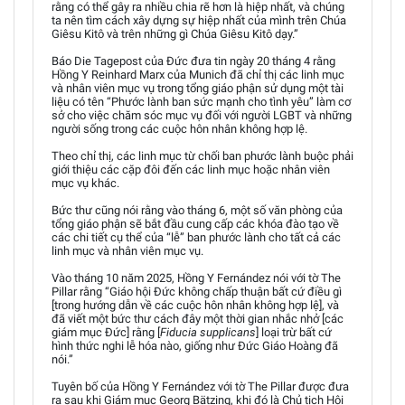
rằng có thể gây ra nhiều chia rẽ hơn là hiệp nhất, và chúng
ta nên tìm cách xây dựng sự hiệp nhất của mình trên Chúa
Giêsu Kitô và trên những gì Chúa Giêsu Kitô dạy.”
Báo Die Tagepost của Đức đưa tin ngày 20 tháng 4 rằng
Hồng Y Reinhard Marx của Munich đã chỉ thị các linh mục
và nhân viên mục vụ trong tổng giáo phận sử dụng một tài
liệu có tên “Phước lành ban sức mạnh cho tình yêu” làm cơ
sở cho việc chăm sóc mục vụ đối với người LGBT và những
người sống trong các cuộc hôn nhân không hợp lệ.
Theo chỉ thị, các linh mục từ chối ban phước lành buộc phải
giới thiệu các cặp đôi đến các linh mục hoặc nhân viên
mục vụ khác.
Bức thư cũng nói rằng vào tháng 6, một số văn phòng của
tổng giáo phận sẽ bắt đầu cung cấp các khóa đào tạo về
các chi tiết cụ thể của “lễ” ban phước lành cho tất cả các
linh mục và nhân viên mục vụ.
Vào tháng 10 năm 2025, Hồng Y Fernández nói với tờ The
Pillar rằng “Giáo hội Đức không chấp thuận bất cứ điều gì
[trong hướng dẫn về các cuộc hôn nhân không hợp lệ], và
đã viết một bức thư cách đây một thời gian nhắc nhở [các
giám mục Đức] rằng [
Fiducia supplicans
] loại trừ bất cứ
hình thức nghi lễ hóa nào, giống như Đức Giáo Hoàng đã
nói.”
Tuyên bố của Hồng Y Fernández với tờ The Pillar được đưa
ra sau khi Giám mục Georg Bätzing, khi đó là Chủ tịch Hội