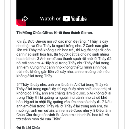
Tin Mừng Chúa Giê-su Ki-tô theo thánh Gio-an.
Khi ấy, Đức Giê-su nói với các môn đệ rằng : “Thầy là cây
nho thật, và Cha Thầy là người trồng nho. 2 Cành nào gắn
liền với Thầy mà không sinh hoa trái, thì Người chặt đi; còn
cành nào sinh hoa trái, thì Người cắt tỉa cho nó sinh nhiều
hoa trái hơn. 3 Anh em được thanh sạch rồi nhờ lời Thầy đã
nói với anh em. 4 Hãy ở lại trong Thầy như Thầy ở lại trong
anh em. Cũng như cành nho không thể tự mình sinh hoa
trái, nếu không gắn liền với cây nho, anh em cũng thế, nếu
không ở lại trong Thầy.
5 “Thầy là cây nho, anh em là cành. Ai ở lại trong Thầy và
Thầy ở lại trong người ấy, thì người ấy sinh nhiều hoa trái, vì
không có Thầy, anh em chẳng làm gì được. 6 Ai không ở lại
trong Thầy, thì bị quăng ra ngoài như cành nho và sẽ khô
héo. Người ta nhặt lấy, quăng vào lửa cho nó cháy đi. 7 Nếu
anh em ở lại trong Thầy và lời Thầy ở lại trong anh em, thì
muốn gì, anh em cứ xin, anh em sẽ được như ý. 8 Điều làm
Chúa Cha được tôn vinh là : Anh em sinh nhiều hoa trái và
trở thành môn đệ của Thầy.”
Đó là Lời Chúa