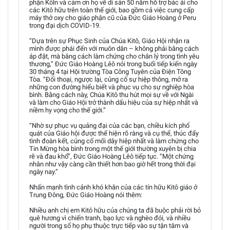
phận Köln và cảm ơn họ về di sản 50 năm hỗ trợ bác ái cho
các Kitô hữu trên toàn thế giới, bao gồm cả việc cung cấp
máy thở oxy cho giáo phận cũ của Đức Giáo Hoàng ở Peru
trong đại dịch COVID-19.
“Dựa trên sự Phục Sinh của Chúa Kitô, Giáo Hội nhận ra
mình được phái đến với muôn dân – không phải bằng cách
áp đặt, mà bằng cách làm chứng cho chân lý trong tình yêu
thương,” Đức Giáo Hoàng Lêô nói trong buổi tiếp kiến ngày
30 tháng 4 tại Hội trường Tòa Công Tuyên của Điện Tông
Tòa. “Đối thoại, ngược lại, củng cố sự hiệp thông, mở ra
những con đường hiểu biết và phục vụ cho sự nghiệp hòa
bình. Bằng cách này, Chúa Kitô thu hút mọi sự về với Ngài
và làm cho Giáo Hội trở thành dấu hiệu của sự hiệp nhất và
niềm hy vọng cho thế giới.”
“Nhờ sự phục vụ quảng đại của các bạn, chiều kích phổ
quát của Giáo hội được thể hiện rõ ràng và cụ thể, thúc đẩy
tình đoàn kết, củng cố mối dây hiệp nhất và làm chứng cho
Tin Mừng hòa bình trong một thế giới thường xuyên bị chia
rẽ và đau khổ”, Đức Giáo Hoàng Lêô tiếp tục. “Một chứng
nhân như vậy càng cần thiết hơn bao giờ hết trong thời đại
ngày nay.”
Nhấn mạnh tình cảnh khó khăn của các tín hữu Kitô giáo ở
Trung Đông, Đức Giáo Hoàng nói thêm:
Nhiều anh chị em Kitô hữu của chúng ta đã buộc phải rời bỏ
quê hương vì chiến tranh, bạo lực và nghèo đói, và nhiều
người trong số họ phụ thuộc trực tiếp vào sự tận tâm và