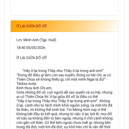
Ở LẠI GIỮA ĐỔ VỠ
Lm. Minh Anh (Tgp. Huế)
18:40 05/05/2026
Ở LẠI GIỮA ĐỔ VỠ
“Hãy ở lại trong Thầy như Thầy ở lại trong anh em!”.
“Đừng để điều gì làm con xao xuyến, đừng sợ hãi chi; ai có
Thiên Chúa sẽ không thiếu gì; chỉ một mình Ngài là đủ!” -
Têrêxa Avila.
Kính thưa Anh Chị em,
Giữa những đổ vỡ, con người dễ xao xuyến và sợ hãi; nhưng
ai có Thiên Chúa thì ‘ở lại giữa đổ vỡ’ là điều có thể.
“Hãy ở lại trong Thầy như Thầy ở lại trong anh em!”. Không
ở lại, cành nho tự tách mình khỏi nguồn sống; và một khi đã
lìa thân, nó không thể sinh trái. Tin Mừng hôm nay vì thế
không bắt đầu từ kết quả, nhưng từ việc ở lại; bởi lẽ, mọi đổ
vỡ sâu xa không đến từ bên ngoài, nhưng ở chỗ cành không
còn gắn với thân. Có thể bên ngoài chưa mất gì, nhưng bên
trong đã đứt; một khi đã đứt, sự khô héo chỉ là vấn đề thời