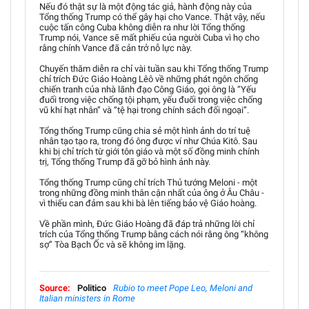
Nếu đó thật sự là một động tác giả, hành động này của
Tổng thống Trump có thể gây hại cho Vance. Thật vậy, nếu
cuộc tấn công Cuba không diễn ra như lời Tổng thống
Trump nói, Vance sẽ mất phiếu của người Cuba vì họ cho
rằng chính Vance đã cản trở nỗ lực này.
Chuyến thăm diễn ra chỉ vài tuần sau khi Tổng thống Trump
chỉ trích Đức Giáo Hoàng Lêô về những phát ngôn chống
chiến tranh của nhà lãnh đạo Công Giáo, gọi ông là “Yếu
đuối trong việc chống tội phạm, yếu đuối trong việc chống
vũ khí hạt nhân” và “tệ hại trong chính sách đối ngoại”.
Tổng thống Trump cũng chia sẻ một hình ảnh do trí tuệ
nhân tạo tạo ra, trong đó ông được ví như Chúa Kitô. Sau
khi bị chỉ trích từ giới tôn giáo và một số đồng minh chính
trị, Tổng thống Trump đã gỡ bỏ hình ảnh này.
Tổng thống Trump cũng chỉ trích Thủ tướng Meloni - một
trong những đồng minh thân cận nhất của ông ở Âu Châu -
vì thiếu can đảm sau khi bà lên tiếng bảo vệ Giáo hoàng.
Về phần mình, Đức Giáo Hoàng đã đáp trả những lời chỉ
trích của Tổng thống Trump bằng cách nói rằng ông “không
sợ” Tòa Bạch Ốc và sẽ không im lặng.
Source:
Politico
Rubio to meet Pope Leo, Meloni and
Italian ministers in Rome