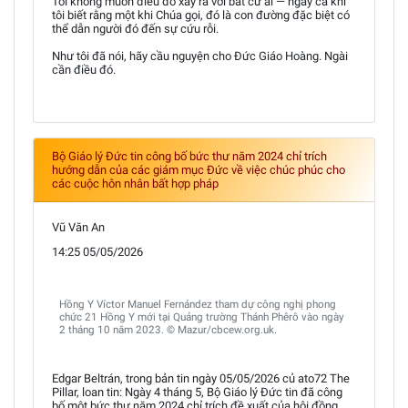
Tôi không muốn điều đó xảy ra với bất cứ ai — ngay cả khi
tôi biết rằng một khi Chúa gọi, đó là con đường đặc biệt có
thể dẫn người đó đến sự cứu rỗi.
Như tôi đã nói, hãy cầu nguyện cho Đức Giáo Hoàng. Ngài
cần điều đó.
Bộ Giáo lý Đức tin công bố bức thư năm 2024 chỉ trích
hướng dẫn của các giám mục Đức về việc chúc phúc cho
các cuộc hôn nhân bất hợp pháp
Vũ Văn An
14:25 05/05/2026
Hồng Y Víctor Manuel Fernández tham dự công nghị phong
chức 21 Hồng Y mới tại Quảng trường Thánh Phêrô vào ngày
2 tháng 10 năm 2023. © Mazur/cbcew.org.uk.
Edgar Beltrán, trong bản tin ngày 05/05/2026 củ ato72 The
Pillar, loan tin: Ngày 4 tháng 5, Bộ Giáo lý Đức tin đã công
bố một bức thư năm 2024 chỉ trích đề xuất của hội đồng