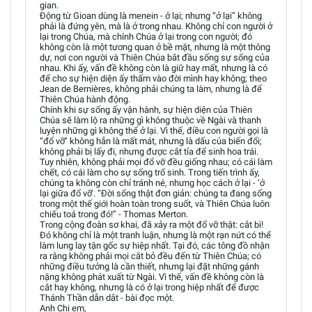
gian.
Động từ Gioan dùng là menein - ở lại; nhưng “ở lại” không
phải là đứng yên, mà là ở trong nhau. Không chỉ con người ở
lại trong Chúa, mà chính Chúa ở lại trong con người; đó
không còn là một tương quan ở bề mặt, nhưng là một thông
dự, nơi con người và Thiên Chúa bắt đầu sống sự sống của
nhau. Khi ấy, vấn đề không còn là giữ hay mất, nhưng là có
để cho sự hiện diện ấy thấm vào đời mình hay không; theo
Jean de Bernières, không phải chúng ta làm, nhưng là để
Thiên Chúa hành động.
Chính khi sự sống ấy vận hành, sự hiện diện của Thiên
Chúa sẽ làm lộ ra những gì không thuộc về Ngài và thanh
luyện những gì không thể ở lại. Vì thế, điều con người gọi là
“đổ vỡ” không hẳn là mất mát, nhưng là dấu của biến đổi;
không phải bị lấy đi, nhưng được cắt tỉa để sinh hoa trái.
Tuy nhiên, không phải mọi đổ vỡ đều giống nhau; có cái làm
chết, có cái làm cho sự sống trổ sinh. Trong tiến trình ấy,
chúng ta không còn chỉ tránh né, nhưng học cách ở lại - ‘ở
lại giữa đổ vỡ’. “Đời sống thật đơn giản: chúng ta đang sống
trong một thế giới hoàn toàn trong suốt, và Thiên Chúa luôn
chiếu toả trong đó!” - Thomas Merton.
Trong cộng đoàn sơ khai, đã xảy ra một đổ vỡ thật: cắt bì!
Đó không chỉ là một tranh luận, nhưng là một rạn nứt có thể
làm lung lay tận gốc sự hiệp nhất. Tại đó, các tông đồ nhận
ra rằng không phải mọi cắt bỏ đều đến từ Thiên Chúa; có
những điều tưởng là cần thiết, nhưng lại đặt những gánh
nặng không phát xuất từ Ngài. Vì thế, vấn đề không còn là
cắt hay không, nhưng là có ở lại trong hiệp nhất để được
Thánh Thần dẫn dắt - bài đọc một.
Anh Chị em,