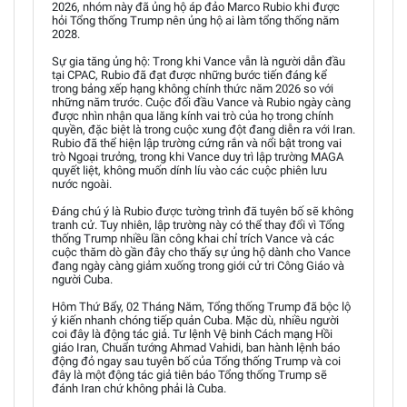
2026, nhóm này đã ủng hộ áp đảo Marco Rubio khi được
hỏi Tổng thống Trump nên ủng hộ ai làm tổng thống năm
2028.
Sự gia tăng ủng hộ: Trong khi Vance vẫn là người dẫn đầu
tại CPAC, Rubio đã đạt được những bước tiến đáng kể
trong bảng xếp hạng không chính thức năm 2026 so với
những năm trước. Cuộc đối đầu Vance và Rubio ngày càng
được nhìn nhận qua lăng kính vai trò của họ trong chính
quyền, đặc biệt là trong cuộc xung đột đang diễn ra với Iran.
Rubio đã thể hiện lập trường cứng rắn và nổi bật trong vai
trò Ngoại trưởng, trong khi Vance duy trì lập trường MAGA
quyết liệt, không muốn dính líu vào các cuộc phiên lưu
nước ngoài.
Đáng chú ý là Rubio được tường trình đã tuyên bố sẽ không
tranh cử. Tuy nhiên, lập trường này có thể thay đổi vì Tổng
thống Trump nhiều lần công khai chỉ trích Vance và các
cuộc thăm dò gần đây cho thấy sự ủng hộ dành cho Vance
đang ngày càng giảm xuống trong giới cử tri Công Giáo và
người Cuba.
Hôm Thứ Bẩy, 02 Tháng Năm, Tổng thống Trump đã bộc lộ
ý kiến nhanh chóng tiếp quản Cuba. Mặc dù, nhiều người
coi đây là động tác giả. Tư lệnh Vệ binh Cách mạng Hồi
giáo Iran, Chuẩn tướng Ahmad Vahidi, ban hành lệnh báo
động đỏ ngay sau tuyên bố của Tổng thống Trump và coi
đây là một động tác giả tiên báo Tổng thống Trump sẽ
đánh Iran chứ không phải là Cuba.