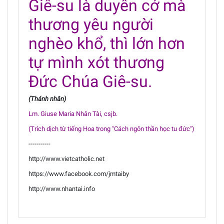
Giê-su là duyên cớ mà
thương yêu người
nghèo khổ, thì lớn hơn
tự mình xót thương
Đức Chúa Giê-su.
(Thánh nhân)
Lm. Giuse Maria Nhân Tài, csjb.
(Trích dịch từ tiếng Hoa trong "Cách ngôn thần học tu đức")
-----------
http://www.vietcatholic.net
https://www.facebook.com/jmtaiby
http://www.nhantai.info