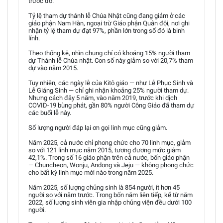
trước đó.
Tỷ lệ tham dự thánh lễ Chúa Nhật cũng đang giảm ở các
giáo phận Nam Hàn, ngoại trừ Giáo phận Quân đội, nơi ghi
nhận tỷ lệ tham dự đạt 97%, phần lớn trong số đó là binh
lính.
Theo thống kê, nhìn chung chỉ có khoảng 15% người tham
dự Thánh lễ Chúa nhật. Con số này giảm so với 20,7% tham
dự vào năm 2015.
Tuy nhiên, các ngày lễ của Kitô giáo — như Lễ Phục Sinh và
Lễ Giáng Sinh — chỉ ghi nhận khoảng 25% người tham dự.
Nhưng cách đây 5 năm, vào năm 2019, trước khi dịch
COVID-19 bùng phát, gần 80% người Công Giáo đã tham dự
các buổi lễ này.
Số lượng người đáp lại ơn gọi linh mục cũng giảm.
Năm 2025, cả nước chỉ phong chức cho 70 linh mục, giảm
so với 121 linh mục năm 2015, tương đương mức giảm
42,1%. Trong số 16 giáo phận trên cả nước, bốn giáo phận
— Chuncheon, Wonju, Andong và Jeju — không phong chức
cho bất kỳ linh mục mới nào trong năm 2025.
Năm 2025, số lượng chủng sinh là 854 người, ít hơn 45
người so với năm trước. Trong bốn năm liên tiếp, kể từ năm
2022, số lượng sinh viên gia nhập chủng viện đều dưới 100
người.