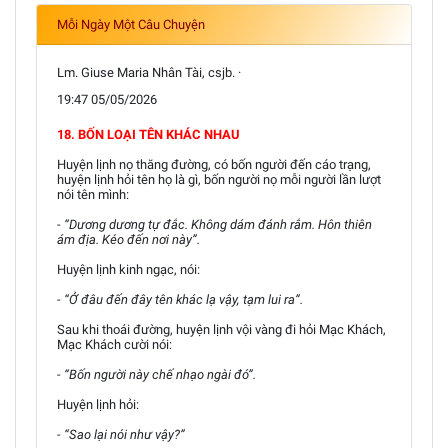
Mỗi Ngày Một Câu Chuyện
Lm. Giuse Maria Nhân Tài, csjb. ·
19:47 05/05/2026
18. BỐN LOẠI TÊN KHÁC NHAU
Huyện lịnh nọ thăng đường, có bốn người đến cáo trạng,
huyện lịnh hỏi tên họ là gì, bốn người nọ mỗi người lần lượt
nói tên mình:
- “Dương dương tự đắc. Không dám đánh rắm. Hôn thiên
ám địa. Kéo đến nơi này”.
Huyện lịnh kinh ngạc, nói:
- “Ở đâu đến đây tên khác lạ vậy, tạm lui ra”.
Sau khi thoái đường, huyện lịnh vội vàng đi hỏi Mạc Khách,
Mạc Khách cười nói:
- “Bốn người này chế nhạo ngài đó”.
Huyện lịnh hỏi:
- “Sao lại nói như vậy?”