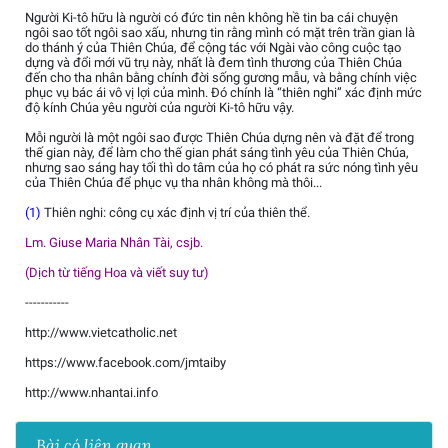
Người Ki-tô hữu là người có đức tin nên không hề tin ba cái chuyện
ngôi sao tốt ngôi sao xấu, nhưng tin rằng mình có mặt trên trần gian là
do thánh ý của Thiên Chúa, để cộng tác với Ngài vào công cuộc tạo
dựng và đổi mới vũ trụ này, nhất là đem tình thương của Thiên Chúa
đến cho tha nhân bằng chính đời sống gương mẫu, và bằng chính việc
phục vụ bác ái vô vị lợi của mình. Đó chính là “thiên nghi” xác định mức
độ kính Chúa yêu người của người Ki-tô hữu vậy.
Mỗi người là một ngôi sao được Thiên Chúa dựng nên và đặt để trong
thế gian này, để làm cho thế gian phát sáng tình yêu của Thiên Chúa,
nhưng sao sáng hay tối thì do tâm của họ có phát ra sức nóng tình yêu
của Thiên Chúa để phục vụ tha nhân không mà thôi...
(1)
Thiên nghi: công cụ xác định vị trí của thiên thể.
Lm. Giuse Maria Nhân Tài, csjb.
(Dịch từ tiếng Hoa và viết suy tư)
-----------
http://www.vietcatholic.net
https://www.facebook.com/jmtaiby
http://www.nhantai.info
Bài có liên quan