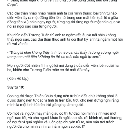
- “Dùng thiên nghi không tiện, nhưng có thể dùng đồng tiền lớn cũng
được”.
Các đại thần nhao nhao muốn anh ta coi mình thuộc loại tinh tú nào,
diễn viên lấy ra một đồng tiền lớn, từ trong con mắt tiền (cái lỗ ở giữa
đồng tiền xu) nhìn ngay người, từng người từng người một nhìn qua và
nói ra ngôi sao của từng người.
Khi nhìn đến Trương Tuấn thì anh ta ngắm rất lâu và nói nhìn không
thấy ngôi sao, các đại thần thúc anh ta coi thật kỷ, anh ta ngắm một hồi
rồi vui vẻ nói:
- “Đúng là nhìn không thấy tinh tú nào cả, chỉ thấy Trương vương ngồi
trong con mắt tiền ! Không tin thì xin mời các ngài tự xem”.
Mọi người đột nhiên lĩnh ngộ lời nói dụng ý của diễn viên, bèn cười ha
ha, khiến cho Trương Tuấn mắc cở đỏ mặt đỏ mày.
(Kiên Hồ tập)
Suy tư 19:
Con người được Thiên Chúa dựng nên từ bùn đất, chứ không phải là
được dựng nên từ các vị tinh tú trên bầu trời, cho nên đừng nghĩ rằng
mình là một tinh tú trên trời giáng hạ làm người...
Có một vài người may mắn giàu có thì tự đắc nói mình sinh vào một
ngôi sao tốt, và cho người khác là ngôi sao xấu rồi khinh rẻ, coi thường;
có người vì quá nghèo và luôn gặp chuyện rủi ro, nên oán trời trách
người đã cho mình sinh ra nhằm ngôi sao xấu !?