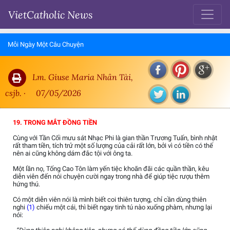
VietCatholic News
Mỗi Ngày Một Câu Chuyện
Lm. Giuse Maria Nhân Tài,
csjb. ·
07/05/2026
19. TRONG MẮT ĐỒNG TIỀN
Cùng với Tần Cối mưu sát Nhạc Phi là gian thần Trương Tuấn, bình nhật
rất tham tiền, tích trử một số lượng của cải rất lớn, bởi vì có tiền có thế
nên ai cũng không dám đắc tội với ông ta.
Một lần nọ, Tống Cao Tôn làm yến tiệc khoãn đãi các quần thần, kêu
diễn viên đến nói chuyện cười ngay trong nhà để giúp tiệc rượu thêm
hứng thú.
Có một diễn viên nói là mình biết coi thiên tượng, chỉ cần dùng thiên
nghi
(1)
chiếu một cái, thì biết ngay tinh tú nào xuống phàm, nhưng lại
nói: