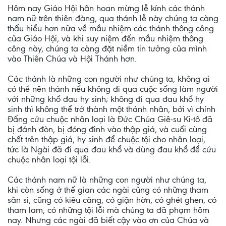
Hôm nay Giáo Hội hân hoan mừng lễ kính các thánh
nam nữ trên thiên đàng, qua thánh lễ này chúng ta càng
thấu hiểu hơn nữa về mầu nhiệm các thánh thông công
của Giáo Hội, và khi suy niệm đến mầu nhiệm thông
công này, chúng ta càng đặt niềm tin tưởng của mình
vào Thiên Chúa và Hội Thánh hơn.
Các thánh là những con người như chúng ta, không ai
có thể nên thánh nếu không đi qua cuộc sống làm người
với những khổ đau hy sinh; không đi qua đau khổ hy
sinh thì không thể trở thành một thánh nhân, bởi vì chính
Đấng cứu chuộc nhân loại là Đức Chúa Giê-su Ki-tô đã
bị đánh đòn, bị đóng đinh vào thập giá, và cuối cùng
chết trên thập giá, hy sinh để chuộc tội cho nhân loại,
tức là Ngài đã đi qua đau khổ và dùng đau khổ để cứu
chuộc nhân loại tội lỗi.
Các thánh nam nữ là những con người như chúng ta,
khi còn sống ở thế gian các ngài cũng có những tham
sân si, cũng có kiêu căng, có giận hờn, có ghét ghen, có
tham lam, có những tội lỗi mà chúng ta đã phạm hôm
nay. Nhưng các ngài đã biết cậy vào ơn của Chúa và