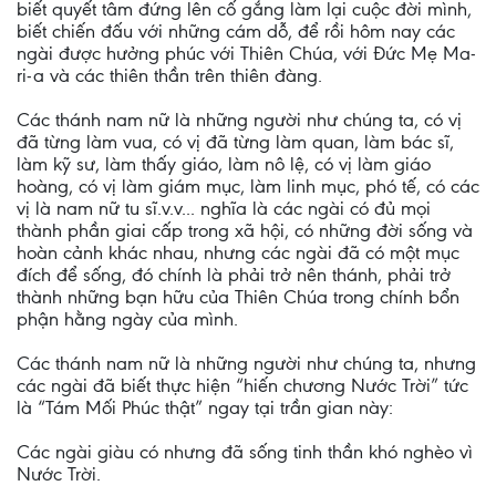
biết quyết tâm đứng lên cố gắng làm lại cuộc đời mình,
biết chiến đấu với những cám dỗ, để rồi hôm nay các
ngài được hưởng phúc với Thiên Chúa, với Đức Mẹ Ma-
ri-a và các thiên thần trên thiên đàng.
Các thánh nam nữ là những người như chúng ta, có vị
đã từng làm vua, có vị đã từng làm quan, làm bác sĩ,
làm kỹ sư, làm thấy giáo, làm nô lệ, có vị làm giáo
hoàng, có vị làm giám mục, làm linh mục, phó tế, có các
vị là nam nữ tu sĩ.v.v... nghĩa là các ngài có đủ mọi
thành phần giai cấp trong xã hội, có những đời sống và
hoàn cảnh khác nhau, nhưng các ngài đã có một mục
đích để sống, đó chính là phải trở nên thánh, phải trở
thành những bạn hữu của Thiên Chúa trong chính bổn
phận hằng ngày của mình.
Các thánh nam nữ là những người như chúng ta, nhưng
các ngài đã biết thực hiện “hiến chương Nước Trời” tức
là “Tám Mối Phúc thật” ngay tại trần gian này:
Các ngài giàu có nhưng đã sống tinh thần khó nghèo vì
Nước Trời.