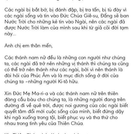
Các ngài bị bắt bớ, bị đánh đập, bị tra tấn, bị tù đày vì
các ngài sống và tin vào Đức Chúa Giê-su, Đấng sẽ ban
Nước Trời cho những kẻ tin vào Ngài, nên các ngài đã
được Nước Trời làm của mình sau khi từ giã cõi đời tạm
này...
Anh chị em thân mến,
Các thánh nam nữ đều là những con người như chúng
ta, các ngài đã trở nên những vị thánh thì chúng ta cũng
có thể trở nên thánh như các ngài, bởi vì nên thánh là
đòi hỏi của Phúc Âm và là mục đích sống ở đời của
chúng ta –những người Ki-tô hữu.
Xin Đức Mẹ Ma-ri-a và các thánh nam nữ trên thiên
đàng cầu bàu cho chúng ta, là những người đang trên
đường đi về quê trời, được noi gương của các ngài biết
quyết tâm đổi mới cuộc sống của mình, biết đứng dậy
khi ngã xuống trong tội, biết phục vụ và tha thứ cho
nhau trong tình yêu của Thiên Chúa.