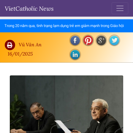
VietCatholic News
Trong 20 năm qua, tình trạng lạm dụng trẻ em giảm mạnh trong Giáo hội
Vũ Văn An
16/01/2025