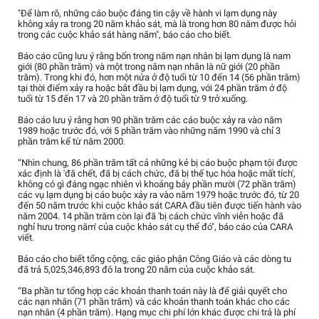
"Để làm rõ, những cáo buộc đáng tin cậy về hành vi lạm dụng này
không xảy ra trong 20 năm khảo sát, mà là trong hơn 80 năm được hỏi
trong các cuộc khảo sát hàng năm", báo cáo cho biết.
Báo cáo cũng lưu ý rằng bốn trong năm nạn nhân bị lạm dụng là nam
giới (80 phần trăm) và một trong năm nạn nhân là nữ giới (20 phần
trăm). Trong khi đó, hơn một nửa ở độ tuổi từ 10 đến 14 (56 phần trăm)
tại thời điểm xảy ra hoặc bắt đầu bị lạm dụng, với 24 phần trăm ở độ
tuổi từ 15 đến 17 và 20 phần trăm ở độ tuổi từ 9 trở xuống.
Báo cáo lưu ý rằng hơn 90 phần trăm các cáo buộc xảy ra vào năm
1989 hoặc trước đó, với 5 phần trăm vào những năm 1990 và chỉ 3
phần trăm kể từ năm 2000.
“Nhìn chung, 86 phần trăm tất cả những kẻ bị cáo buộc phạm tội được
xác định là 'đã chết, đã bị cách chức, đã bị thế tục hóa hoặc mất tích',
không có gì đáng ngạc nhiên vì khoảng bảy phần mười (72 phần trăm)
các vụ lạm dụng bị cáo buộc xảy ra vào năm 1979 hoặc trước đó, từ 20
đến 50 năm trước khi cuộc khảo sát CARA đầu tiên được tiến hành vào
năm 2004. 14 phần trăm còn lại đã 'bị cách chức vĩnh viễn hoặc đã
nghỉ hưu trong năm' của cuộc khảo sát cụ thể đó", báo cáo của CARA
viết.
Báo cáo cho biết tổng cộng, các giáo phận Công Giáo và các dòng tu
đã trả 5,025,346,893 đô la trong 20 năm của cuộc khảo sát.
“Ba phần tư tổng hợp các khoản thanh toán này là để giải quyết cho
các nạn nhân (71 phần trăm) và các khoản thanh toán khác cho các
nạn nhân (4 phần trăm). Hạng mục chi phí lớn khác được chi trả là phí