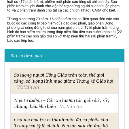
luật sư (17 phần trăm), chiếm một phần sáu tổng số chi phí này. Sáu
phần trăm chi phí dành cho việc hỗ trợ những người bị cáo buộc phạm
tội và 2 phần trăm dành cho tất cả các chi phí khác", CARA cho biết.
"Trung bình trong 20 năm, 16 phần trăm chi phí liên quan đến các cáo
buộc do các công ty bảo hiểm của các giáo phận, giáo phận Đông
phương và cộng đồng tu sĩ của nam giới chi trả. Tỷ lệ phần trăm trung
bình do bảo hiểm chi trả trong thập niên đầu tiên của cuộc khảo sát (22
phần trăm) cao hơn gấp đôi so với thập niên thứ hai (10 phần trăm)",
báo cáo tiếp tục.
Bài có liên quan
Số lượng người Công Giáo trên toàn thế giới
tăng, số lượng linh mục giảm: Thống kê Giáo hội
Vũ Văn An
Ngã tư đường – Các xu hướng tôn giáo đầy rẫy
những điều khó hiểu
Vũ Văn An
Cha mẹ của trẻ vị thành niên đã bỏ phiếu cho
Trump với tỷ lệ chênh lệch lớn sau khi ủng hộ