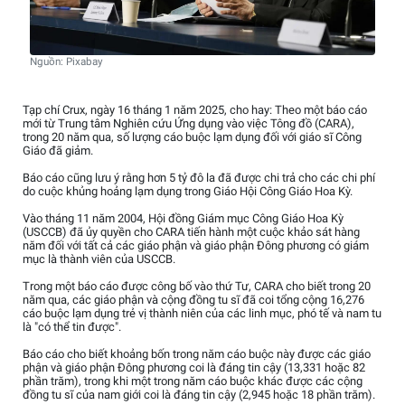
Nguồn: Pixabay
Tạp chí Crux, ngày 16 tháng 1 năm 2025, cho hay: Theo một báo cáo
mới từ Trung tâm Nghiên cứu Ứng dụng vào việc Tông đồ (CARA),
trong 20 năm qua, số lượng cáo buộc lạm dụng đối với giáo sĩ Công
Giáo đã giảm.
Báo cáo cũng lưu ý rằng hơn 5 tỷ đô la đã được chi trả cho các chi phí
do cuộc khủng hoảng lạm dụng trong Giáo Hội Công Giáo Hoa Kỳ.
Vào tháng 11 năm 2004, Hội đồng Giám mục Công Giáo Hoa Kỳ
(USCCB) đã ủy quyền cho CARA tiến hành một cuộc khảo sát hàng
năm đối với tất cả các giáo phận và giáo phận Đông phương có giám
mục là thành viên của USCCB.
Trong một báo cáo được công bố vào thứ Tư, CARA cho biết trong 20
năm qua, các giáo phận và cộng đồng tu sĩ đã coi tổng cộng 16,276
cáo buộc lạm dụng trẻ vị thành niên của các linh mục, phó tế và nam tu
là "có thể tin được".
Báo cáo cho biết khoảng bốn trong năm cáo buộc này được các giáo
phận và giáo phận Đông phương coi là đáng tin cậy (13,331 hoặc 82
phần trăm), trong khi một trong năm cáo buộc khác được các cộng
đồng tu sĩ của nam giới coi là đáng tin cậy (2,945 hoặc 18 phần trăm).