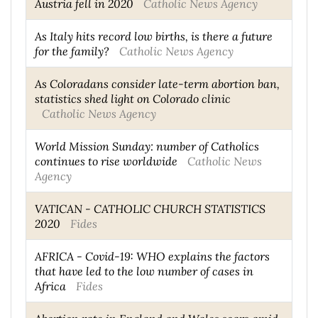
Austria fell in 2020
Catholic News Agency
As Italy hits record low births, is there a future
for the family?
Catholic News Agency
As Coloradans consider late-term abortion ban,
statistics shed light on Colorado clinic
Catholic News Agency
World Mission Sunday: number of Catholics
continues to rise worldwide
Catholic News
Agency
VATICAN - CATHOLIC CHURCH STATISTICS
2020
Fides
AFRICA - Covid-19: WHO explains the factors
that have led to the low number of cases in
Africa
Fides