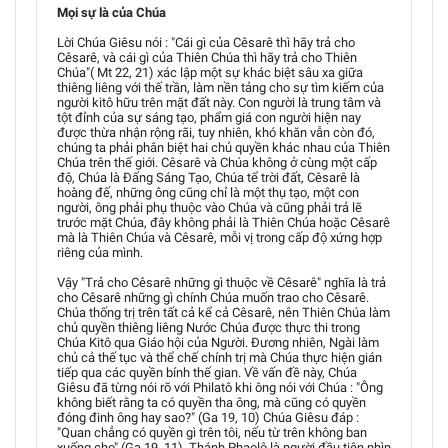
Mọi sự là của Chúa
Lời Chúa Giêsu nói : "Cái gì của Cêsarê thì hãy trả cho
Cêsarê, và cái gì của Thiên Chúa thì hãy trả cho Thiên
Chúa"( Mt 22, 21) xác lập một sự khác biệt sâu xa giữa
thiêng liêng với thế trần, làm nền tảng cho sự tìm kiếm của
người kitô hữu trên mặt đất này. Con người là trung tâm và
tột đỉnh của sự sáng tạo, phẩm giá con người hiện nay
được thừa nhận rộng rãi, tuy nhiên, khó khăn vẫn còn đó,
chúng ta phải phân biệt hai chủ quyền khác nhau của Thiên
Chúa trên thế giới. Cêsarê và Chúa không ở cùng một cấp
độ, Chúa là Đấng Sáng Tạo, Chúa tể trời đất, Cêsarê là
hoàng đế, những ông cũng chỉ là một thụ tạo, một con
người, ông phải phụ thuộc vào Chúa và cũng phải trả lẽ
trước mặt Chúa, đây không phải là Thiên Chúa hoặc Cêsarê
mà là Thiên Chúa và Cêsarê, mỗi vị trong cấp độ xứng hợp
riêng của mình.
Vậy "Trả cho Cêsarê những gì thuộc về Cêsarê" nghĩa là trả
cho Cêsarê những gì chính Chúa muốn trao cho Cêsarê.
Chúa thống trị trên tất cả kể cả Cêsarê, nên Thiên Chúa làm
chủ quyền thiêng liêng Nước Chúa được thực thi trong
Chúa Kitô qua Giáo hội của Người. Đương nhiên, Ngài làm
chủ cả thế tục và thể chế chính trị mà Chúa thực hiện gián
tiếp qua các quyền bính thế gian. Về vấn đề này, Chúa
Giêsu đã từng nói rõ với Philatô khi ông nói với Chúa : "Ông
không biết rằng ta có quyền tha ông, mà cũng có quyền
đóng đinh ông hay sao?" (Ga 19, 10) Chúa Giêsu đáp :
"Quan chẳng có quyền gì trên tôi, nếu từ trên không ban
xuống cho" (Ga 19, 11). Thánh Phaolô là người đầu tiên nhìn