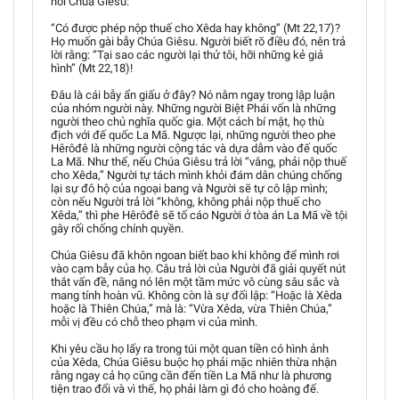
hỏi Chúa Giêsu:
“Có được phép nộp thuế cho Xêda hay không” (Mt 22,17)?
Họ muốn gài bẫy Chúa Giêsu. Người biết rõ điều đó, nên trả
lời rằng: “Tại sao các người lại thử tôi, hỡi những kẻ giả
hình” (Mt 22,18)!
Đâu là cái bẫy ẩn giấu ở đây? Nó nằm ngay trong lập luận
của nhóm người này. Những người Biệt Phái vốn là những
người theo chủ nghĩa quốc gia. Một cách bí mật, họ thù
địch với đế quốc La Mã. Ngược lại, những người theo phe
Hêrôđê là những người cộng tác và dựa dẫm vào đế quốc
La Mã. Như thế, nếu Chúa Giêsu trả lời “vâng, phải nộp thuế
cho Xêda,” Người tự tách mình khỏi đám dân chúng chống
lại sự đô hộ của ngoại bang và Người sẽ tự cô lập mình;
còn nếu Người trả lời “không, không phải nộp thuế cho
Xêda,” thì phe Hêrôđê sẽ tố cáo Người ở tòa án La Mã về tội
gây rối chống chính quyền.
Chúa Giêsu đã khôn ngoan biết bao khi không để mình rơi
vào cạm bẫy của họ. Câu trả lời của Người đã giải quyết nút
thắt vấn đề, nâng nó lên một tầm mức vô cùng sâu sắc và
mang tính hoàn vũ. Không còn là sự đối lập: “Hoặc là Xêda
hoặc là Thiên Chúa,” mà là: “Vừa Xêda, vừa Thiên Chúa,”
mỗi vị đều có chỗ theo phạm vi của mình.
Khi yêu cầu họ lấy ra trong túi một quan tiền có hình ảnh
của Xêda, Chúa Giêsu buộc họ phải mặc nhiên thừa nhận
rằng ngay cả họ cũng cần đến tiền La Mã như là phương
tiện trao đổi và vì thế, họ phải làm gì đó cho hoàng đế.