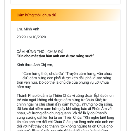
Cảm hứng thôi, chưa đủ
Lm. Minh Anh
23:29 16/10/2020
CẢM HỨNG THÔI, CHƯA ĐỦ
“Xin cho mắt tâm hồn anh em được sáng suốt”.
Kính thưa Anh Chị em,
‘Cảm hứng thôi, chưa đủ’, ‘Truyền cảm hứng, vẫn chưa
đủ’; cảm hứng còn phải được kéo dài, phải được sống
trọn vẹn nữa. Đó có thể là chủ đề của phụng vụ Lời Chúa
hôm nay.
Thánh Phaolô cảm tạ Thiên Chúa vì cộng đoàn Êphêsô non
trẻ của ngài không chỉ được cảm hứng từ Chúa Kitô; từ
chính ngài, vị chủ chăn đầy cảm hứng… nhưng họ đã sống,
đã kéo dài niềm cảm hứng ấy khi sống bác ái Phúc Âm với
nhau, với lương dân chung quanh. Và đó là lý do Phaolô
sung sướng cất lên lời tạ ơn Thiên Chúa, “Khi nghe biết lòng
tin của anh em đối với Chúa Giêsu, và lòng mến của anh em
đối với hết thảy các thánh, tôi không ngừng tạ ơn Chúa cho
anh em”; Phaolô cầu nguyện để họ biết rằng, ‘cảm hứng