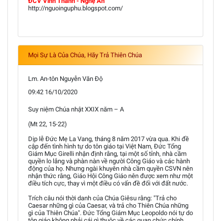
ĐCV Vinh Thanh - Nghệ An
http://nguoinguphu.blogspot.com/
Mọi Sự Là Của Chúa, Hãy Trả Thiên Chúa
Lm. An-tôn Nguyễn Văn Độ
09:42 16/10/2020
Suy niệm Chúa nhật XXIX năm – A
(Mt 22, 15-22)
Dịp lễ Đức Mẹ La Vang, tháng 8 năm 2017 vừa qua. Khi đề
cập đến tình hình tự do tôn giáo tại Việt Nam, Đức Tổng
Giám Mục Girelli nhận định rằng, tại một số tỉnh, nhà cầm
quyền lo lắng và phàn nàn về người Công Giáo và các hành
động của họ. Nhưng ngài khuyên nhà cầm quyền CSVN nên
nhận thức rằng, Giáo Hội Công Giáo nên được xem như một
điều tích cực, thay vì một điều có vấn đề đối với đất nước.
Trích câu nói thời danh của Chúa Giêsu rằng: "Trả cho
Caesar những gì của Caesar, và trả cho Thiên Chúa những
gì của Thiên Chúa". Đức Tổng Giám Mục Leopoldo nói tự do
tôn giáo không phải cái gì thuộc về các quan chức chính