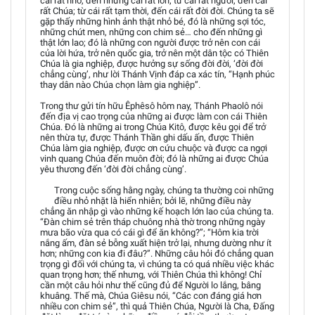
cái rất nhỏ, đến những cái rất lớn; từ cái rất người, đến cái
rất Chúa; từ cái rất tạm thời, đến cái rất đời đời. Chúng ta sẽ
gặp thấy những hình ảnh thật nhỏ bé, đó là những sợi tóc,
những chút men, những con chim sẻ… cho đến những gì
thật lớn lao; đó là những con người được trở nên con cái
của lời hứa, trở nên quốc gia, trở nên một dân tộc có Thiên
Chúa là gia nghiệp, được hưởng sự sống đời đời, ‘đời đời
chẳng cùng’, như lời Thánh Vịnh đáp ca xác tín, “Hạnh phúc
thay dân nào Chúa chọn làm gia nghiệp”.
Trong thư gửi tín hữu Êphêsô hôm nay, Thánh Phaolô nói
đến địa vị cao trọng của những ai được làm con cái Thiên
Chúa. Đó là những ai trong Chúa Kitô, được kêu gọi để trở
nên thừa tự, được Thánh Thần ghi dấu ấn, được Thiên
Chúa làm gia nghiệp, được ơn cứu chuộc và được ca ngợi
vinh quang Chúa đến muôn đời; đó là những ai được Chúa
yêu thương đến ‘đời đời chẳng cùng’.
Trong cuộc sống hằng ngày, chúng ta thường coi những
điều nhỏ nhặt là hiển nhiên; bởi lẽ, những điều này
chẳng ăn nhập gì vào những kế hoạch lớn lao của chúng ta.
“Đàn chim sẻ trên tháp chuông nhà thờ trong những ngày
mưa bão vừa qua có cái gì để ăn không?”; “Hôm kia trời
nắng ấm, đàn sẻ bỗng xuất hiện trở lại, nhưng dường như ít
hơn; những con kia đi đâu?”. Những câu hỏi đó chẳng quan
trọng gì đối với chúng ta, vì chúng ta có quá nhiều việc khác
quan trọng hơn; thế nhưng, với Thiên Chúa thì không! Chỉ
cần một câu hỏi như thế cũng đủ để Người lo lắng, bâng
khuâng. Thế mà, Chúa Giêsu nói, “Các con đáng giá hơn
nhiều con chim sẻ”, thì quả Thiên Chúa, Người là Cha, Đấng