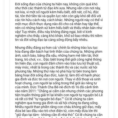
Đời sống đạo của chúng ta hiện nay, không còn quá khó
như thời các thánh tử đạo khi xưa. Nhưng vẫn còn nơi này,
nơi kia, vì một số người kém hiểu biết, dốt nát, cổ hủ, độc
tài, tôn thờ tiền tài và quyền lực nên còn gây khó dễ đối với
các tín hữu cách này, cách khác. Những người này có thể vì
một mục đích thực dụng nào đó cho cá nhân hay tập thể,
nên có những hành xử kém hiểu biết và thiếu nhân bản như
vậy! Tuy nhiên, điều này không đáng ngại, bởi vì kinh
nghiệm cho thấy, càng khó khăn, khổ sở bao nhiêu thì niềm
tin và đời sống đạo lại càng sống động bấy nhiêu.
Nhưng điều đáng sợ hơn cả/ chính là những trào lưu tục
hóa đang dần bách hại tinh thần của chúng ta. Những phim
ảnh, sách báo, băng đĩa xấu, những ham mê tiền tài, thời
trang, trò chơi, v.v… Đặc biệt trong thế giới công nghệ thông
tin hiện đại, con người đắm chìm vào trào lưu kỹ thuật số,
máy móc, nhất là trong các thành thị và các nước xã hội
phương tây. Những thứ này nó phá hủy từ bên trong làm
băng hoại đời sống đạo đức, luân lý; làm đổ vỡ hạnh phúc
gia đình và đức tin nơi con người. Thay vì đối thoại và sinh
hoạt chung, con người lại sống trong thế giới ảo riêng tư
của mình. Đức Thánh Cha Bê-nê-đích-tô 16 đã cảnh tỉnh
vào năm 2011: “Chẳng ai cấm cản nhưng chính các phương
tiện truyền thông giải trí lại khiến con người tự nguyện bỏ Lễ
và rất có thể “tự nguyện bỏ đạo.”“ Có lẽ chúng ta cảm
nghiệm qua trong gia đình và xã hội chúng ta đang sống.
Nhiều người than phiền rằng con cháu không giữ đạo, mấy
đứa bé lao đầu vào trò chơi điện tử, còn mấy đứa lớn thì
“giữ đạo tại tâm - không cần đi nhà thờ.” Có lẽ chúng ta cần