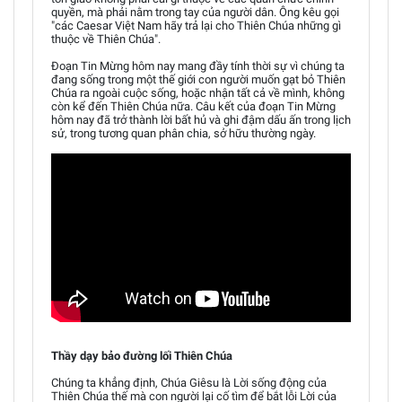
quyền, mà phải nằm trong tay của người dân. Ông kêu gọi
"các Caesar Việt Nam hãy trả lại cho Thiên Chúa những gì
thuộc về Thiên Chúa".
Đoạn Tin Mừng hôm nay mang đầy tính thời sự vì chúng ta
đang sống trong một thế giới con người muốn gạt bỏ Thiên
Chúa ra ngoài cuộc sống, hoặc nhận tất cả về mình, không
còn kể đến Thiên Chúa nữa. Câu kết của đoạn Tin Mừng
hôm nay đã trở thành lời bất hủ và ghi đậm dấu ấn trong lịch
sử, trong tương quan phân chia, sở hữu thường ngày.
Thầy dạy bảo đường lối Thiên Chúa
Chúng ta khẳng định, Chúa Giêsu là Lời sống động của
Thiên Chúa thế mà con người lại cố tìm để bắt lỗi Lời của