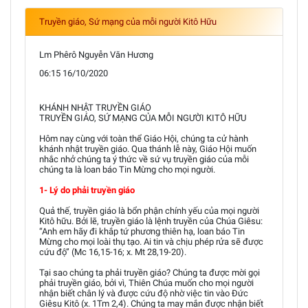
Truyền giáo, Sứ mạng của mỗi người Kitô Hữu
Lm Phêrô Nguyễn Văn Hương
06:15 16/10/2020
KHÁNH NHẬT TRUYỀN GIÁO
TRUYỀN GIÁO, SỨ MẠNG CỦA MỖI NGƯỜI KITÔ HỮU
Hôm nay cùng với toàn thể Giáo Hội, chúng ta cử hành
khánh nhật truyền giáo. Qua thánh lễ này, Giáo Hội muốn
nhắc nhở chúng ta ý thức về sứ vụ truyền giáo của mỗi
chúng ta là loan báo Tin Mừng cho mọi người.
1- Lý do phải truyền giáo
Quả thế, truyền giáo là bổn phận chính yếu của mọi người
Kitô hữu. Bởi lẽ, truyền giáo là lệnh truyền của Chúa Giêsu:
“Anh em hãy đi khắp tứ phương thiên hạ, loan báo Tin
Mừng cho mọi loài thụ tạo. Ai tin và chịu phép rửa sẽ được
cứu độ” (Mc 16,15-16; x. Mt 28,19-20).
Tại sao chúng ta phải truyền giáo? Chúng ta được mời gọi
phải truyền giáo, bởi vì, Thiên Chúa muốn cho mọi người
nhận biết chân lý và được cứu độ nhờ việc tin vào Đức
Giêsu Kitô (x. 1Tm 2,4). Chúng ta may mắn được nhận biết