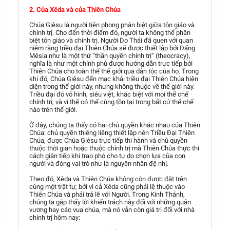
2. Của Xêda và của Thiên Chúa
Chúa Giêsu là người tiên phong phân biệt giữa tôn giáo và
chính trị. Cho đến thời điểm đó, người ta không thể phân
biệt tôn giáo và chính trị. Người Do Thái đã quen với quan
niệm rằng triều đại Thiên Chúa sẽ được thiết lập bởi Đấng
Mêsia như là một thứ “thần quyền chính trị” (theocracy),
nghĩa là như một chính phủ được hướng dẫn trực tiếp bởi
Thiên Chúa cho toàn thể thế giới qua dân tộc của họ. Trong
khi đó, Chúa Giêsu đến mạc khải triều đại Thiên Chúa hiện
diện trong thế giới này, nhưng không thuộc về thế giới này.
Triều đại đó vô hình, siêu việt, khác biệt với mọi thể chế
chính trị, và vì thế có thể cùng tồn tại trong bất cứ thể chế
nào trên thế giới.
Ở đây, chúng ta thấy có hai chủ quyền khác nhau của Thiên
Chúa: chủ quyền thiêng liêng thiết lập nên Triều Đại Thiên
Chúa, được Chúa Giêsu trực tiếp thi hành và chủ quyền
thuộc thời gian hoặc thuộc chính trị mà Thiên Chúa thực thi
cách gián tiếp khi trao phó cho tự do chọn lựa của con
người và đóng vai trò như là nguyên nhân đệ nhị.
Theo đó, Xêda và Thiên Chúa không còn được đặt trên
cùng một trật tự, bởi vì cả Xêda cũng phải lệ thuộc vào
Thiên Chúa và phải trả lẽ với Người. Trong Kinh Thánh,
chúng ta gặp thấy lời khiển trách này đối với những quân
vương hay các vua chúa, mà nó vẫn còn giá trị đối với nhà
chính trị hôm nay: