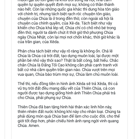
quyền tự quyền quyết định mọi sự, không có thần thánh
nào hết. Còn lại những quốc gia khác thì dung hòa tôn giáo
với chính trị, nhưng tách biệt rạch ròi: chuyện tôn giáo,
chuyện của Chúa là ở trong đền thờ, còn ngoài xã hội là
chuyện của chính quyền, của Xê-da. Tách biệt như vậy
khiến cho Chúa khá lép vế, Chúa chỉ có chỗ nhỏ bé trong
đền thờ, người ta dành chút ít thời giờ thờ phượng Chúa
ngày Chúa Nhật, còn lại mọi nơi chốn khác, thời giờ khác là
của trần gian, của Xêda.
Phân chia tách biệt như vậy rõ ràng là không ổn. Chả lẽ
Chúa là Chúa cả trời đất, tạo dựng muôn loài, lại được một
phần bé nhỏ vậy thôi sao? Thật là bất công, bất hiếu. Chắc
chắn Chúa là Đấng Tối Cao không cần phải cạnh tranh với
bất cứ nhà cầm quyền trần gian nào. Chúa vượt trên mọi
vua quan, Chúa bào trùm mọi sự, Chúa làm chủ muôn loài.
Thế thì, nếu đồng tiền in hình ảnh Xêda sẽ trả Xêda, thì cả
vũ trụ trời đất đều mang dấu vết của Thiên Chúa, cả con
người được tạo dựng giống hình ảnh Thiên Chúa phải trả
cho Chúa, phải phụng sự Chúa.
Thiên Chúa đã ban tặng hình hài thân xác linh hồn này,
thiên nhiên đất nước không khí này cho nhân loại. Chúng ta
phải dùng món quà Chúa ban để làm cho cuộc đời, cho thế
giới tốt đẹp hơn, phản chiếu hình ảnh rạng ngời vinh quang
Chúa. Amen.