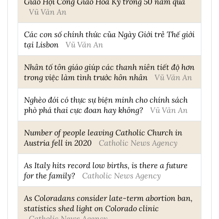
Giáo Hội Công Giáo Hoa Kỳ trong 50 năm qua
Vũ Văn An
Các con số chính thức của Ngày Giới trẻ Thế giới
tại Lisbon
Vũ Văn An
Nhân tố tôn giáo giúp các thanh niên tiết độ hơn
trong việc làm tình trước hôn nhân
Vũ Văn An
Nghèo đói có thực sự biện minh cho chính sách
phò phá thai cực đoan hay không?
Vũ Văn An
Number of people leaving Catholic Church in
Austria fell in 2020
Catholic News Agency
As Italy hits record low births, is there a future
for the family?
Catholic News Agency
As Coloradans consider late-term abortion ban,
statistics shed light on Colorado clinic
Catholic News Agency