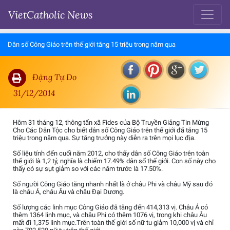
VietCatholic News
Dân số Công Giáo trên thế giới tăng 15 triệu trong năm qua
Đặng Tự Do
31/12/2014
Hôm 31 tháng 12, thông tấn xã Fides của Bộ Truyền Giảng Tin Mừng
Cho Các Dân Tộc cho biết dân số Công Giáo trên thế giới đã tăng 15
triệu trong năm qua. Sự tăng trưởng này diễn ra trên mọi lục địa.
Số liệu tính đến cuối năm 2012, cho thấy dân số Công Giáo trên toàn
thế giới là 1,2 tỷ, nghĩa là chiếm 17.49% dân số thế giới. Con số này cho
thấy có sự sụt giảm so với các năm trước là 17.50%.
Số người Công Giáo tăng nhanh nhất là ở châu Phi và châu Mỹ sau đó
là châu Á, châu Âu và châu Đại Dương.
Số lượng các linh mục Công Giáo đã tăng đến 414,313 vị. Châu Á có
thêm 1364 linh mục, và châu Phi có thêm 1076 vị, trong khi châu Âu
mất đi 1,375 linh mục.Trên toàn thế giới số nữ tu giảm 10,000 vị và chỉ