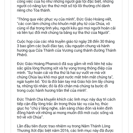
công việc của họ như những người giải tội đặc biệt, những
người có năng lực tha thứ một số tội lỗi thường chỉ dành
riêng cho Tòa thánh.
"Thông qua việc phục vụ của mình", Đức Giáo Hoàng viết,
"các con làm chứng cho khuôn mặt phụ tử của Chúa, vô
cùng vĩ đại trong tình yêu, người kêu gọi mọi người hoán cải
và liên tục đổi mới chúng ta bằng sự tha thứ của Người".
Cuộc họp của các nhà truyền giáo từ ngày 28 đến 30 tháng
3 bao gồm các buổi đào tạo, cầu nguyện chung và hành
hương qua Cửa Thánh của Vương cung thánh đường Thánh
Phêrô.
Đức Giáo Hoàng Phanxicô đã suy gẫm về mối liên hệ sâu
sắc giữa lòng thương xót và hy vọng trong thông điệp của
mình. "Sự hoán cải và tha thứ là hai sự vuốt ve mà với
chúng Chúa lau khô mọi giọt nước mắt trên mắt chúng ta",
ngài tuyên bố. "Đó là đôi bàn tay mà Giáo hội ôm lấy chúng
ta, những tội nhân; đó là đôi chân mà chúng ta bước đi
trong cuộc hành hương trần thế của mình".
Đức Thánh Cha khuyến khích các linh mục này duy trì cách
tiếp cận đầy lòng trắc ẩn trong thừa tác vụ của họ, thúc
giục họ “chú ý lắng nghe, sẵn sàng chào đón và kiên định
đồng hành với những ai mong muốn đổi mới cuộc sống và
trở về với Chúa”.
Lần đầu tiên được trao nhiệm vụ trong Năm Thánh Lòng
Thương Xót đặc biệt năm 2016, các linh mục này đã được