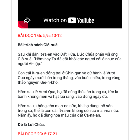
BÀI ĐỌC 1 Gs 5,9a.10-12
Bài trích sách Giô-suê.
Sau khi dân Ít-ra-en vào Đất Hứa, Đức Chúa phán với ông
Giô-suê: “Hôm nay Ta đã cất khỏi các ngươi cái ô nhục của
người Ai-cập.”
Con cái Ít-ra-en đóng trại ở Ghin-gan và cử hành lễ Vượt
Qua ngày mười bốn trong tháng, vào buổi chiều, trong vùng
thảo nguyên Giê-ri-khô.
Hôm sau lễ Vượt Qua, họ đã dùng thổ sản trong xứ, tức là
bánh không men và hạt lúa rang, vào đúng ngày đó.
Hôm sau, không còn man-na nữa, khi họ dùng thổ sản
trong xứ; thế là con cái Ít-ra-en không còn có man-na nữa.
Năm ấy, họ đã dùng hoa màu của đất Ca-na-an.
Đó là Lời Chúa.
BÀI ĐỌC 2 2Cr 5:17-21