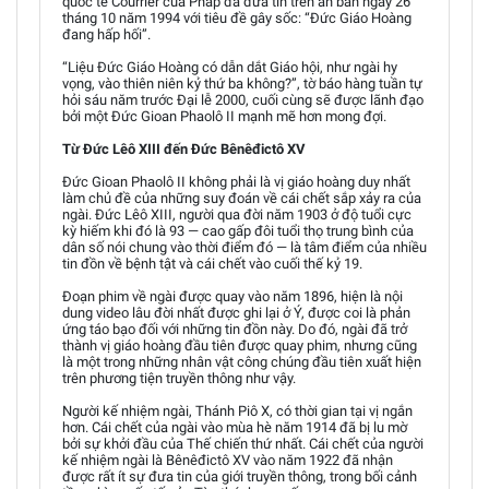
quốc tế Courrier của Pháp đã đưa tin trên ấn bản ngày 26
tháng 10 năm 1994 với tiêu đề gây sốc: “Đức Giáo Hoàng
đang hấp hối”.
“Liệu Đức Giáo Hoàng có dẫn dắt Giáo hội, như ngài hy
vọng, vào thiên niên kỷ thứ ba không?”, tờ báo hàng tuần tự
hỏi sáu năm trước Đại lễ 2000, cuối cùng sẽ được lãnh đạo
bởi một Đức Gioan Phaolô II mạnh mẽ hơn mong đợi.
Từ Đức Lêô XIII đến Đức Bênêđictô XV
Đức Gioan Phaolô II không phải là vị giáo hoàng duy nhất
làm chủ đề của những suy đoán về cái chết sắp xảy ra của
ngài. Đức Lêô XIII, người qua đời năm 1903 ở độ tuổi cực
kỳ hiếm khi đó là 93 — cao gấp đôi tuổi thọ trung bình của
dân số nói chung vào thời điểm đó — là tâm điểm của nhiều
tin đồn về bệnh tật và cái chết vào cuối thế kỷ 19.
Đoạn phim về ngài được quay vào năm 1896, hiện là nội
dung video lâu đời nhất được ghi lại ở Ý, được coi là phản
ứng táo bạo đối với những tin đồn này. Do đó, ngài đã trở
thành vị giáo hoàng đầu tiên được quay phim, nhưng cũng
là một trong những nhân vật công chúng đầu tiên xuất hiện
trên phương tiện truyền thông như vậy.
Người kế nhiệm ngài, Thánh Piô X, có thời gian tại vị ngắn
hơn. Cái chết của ngài vào mùa hè năm 1914 đã bị lu mờ
bởi sự khởi đầu của Thế chiến thứ nhất. Cái chết của người
kế nhiệm ngài là Bênêđictô XV vào năm 1922 đã nhận
được rất ít sự đưa tin của giới truyền thông, trong bối cảnh