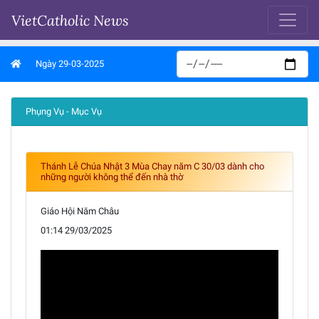
VietCatholic News
Ngày 29-03-2025
Phụng Vụ - Mục Vụ
Thánh Lễ Chúa Nhật 3 Mùa Chay năm C 30/03 dành cho
những người không thể đến nhà thờ
Giáo Hội Năm Châu
01:14 29/03/2025