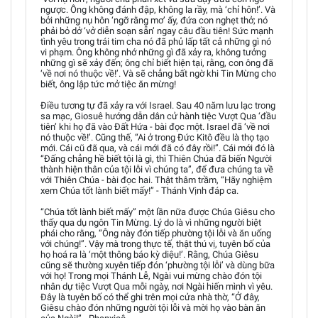
ngược. Ông không đánh đập, không la rầy, mà ‘chỉ hôn!’. Và
bởi những nụ hôn ‘ngỡ rằng mơ’ ấy, đứa con nghẹt thở; nó
phải bỏ dở ‘vở diễn soạn sẵn’ ngay câu đầu tiên! Sức mạnh
tình yêu trong trái tim cha nó đã phủ lấp tất cả những gì nó
vi phạm. Ông không nhớ những gì đã xảy ra, không tưởng
những gì sẽ xảy đến; ông chỉ biết hiện tại, rằng, con ông đã
‘về nơi nó thuộc về!’. Và sẽ chẳng bất ngờ khi Tin Mừng cho
biết, ông lập tức mở tiệc ăn mừng!
Điều tương tự đã xảy ra với Israel. Sau 40 năm lưu lạc trong
sa mạc, Giosuê hướng dẫn dân cử hành tiệc Vượt Qua ‘đầu
tiên’ khi họ đã vào Đất Hứa - bài đọc một. Israel đã ‘về nơi
nó thuộc về!’. Cũng thế, “Ai ở trong Đức Kitô đều là thọ tạo
mới. Cái cũ đã qua, và cái mới đã có đây rồi!”. Cái mới đó là
“Đấng chẳng hề biết tội là gì, thì Thiên Chúa đã biến Người
thành hiện thân của tội lỗi vì chúng ta”, để đưa chúng ta về
với Thiên Chúa - bài đọc hai. Thật thâm trầm, “Hãy nghiệm
xem Chúa tốt lành biết mấy!” - Thánh Vịnh đáp ca.
“Chúa tốt lành biết mấy” một lần nữa được Chúa Giêsu cho
thấy qua dụ ngôn Tin Mừng. Lý do là vì những người biệt
phái cho rằng, “Ông này đón tiếp phường tội lỗi và ăn uống
với chúng!”. Vậy mà trong thực tế, thật thú vị, tuyên bố của
họ hoá ra là ‘một thông báo kỳ diệu!’. Rằng, Chúa Giêsu
cũng sẽ thường xuyên tiếp đón ‘phường tội lỗi’ và dùng bữa
với họ! Trong mọi Thánh Lễ, Ngài vui mừng chào đón tội
nhân dự tiệc Vượt Qua mỗi ngày, nơi Ngài hiến mình vì yêu.
Đây là tuyên bố có thể ghi trên mọi cửa nhà thờ, “Ở đây,
Giêsu chào đón những người tội lỗi và mời họ vào bàn ăn