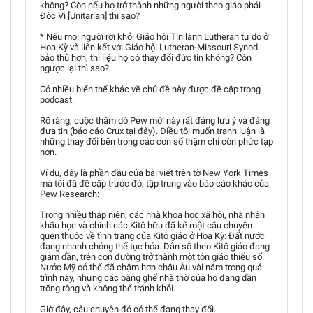
không? Còn nếu họ trở thành những người theo giáo phái
Độc Vị [Unitarian] thì sao?
* Nếu mọi người rời khỏi Giáo hội Tin lành Lutheran tự do ở
Hoa Kỳ và liên kết với Giáo hội Lutheran-Missouri Synod
bảo thủ hơn, thì liệu họ có thay đổi đức tin không? Còn
ngược lại thì sao?
Có nhiều biến thể khác về chủ đề này được đề cập trong
podcast.
Rõ ràng, cuộc thăm dò Pew mới này rất đáng lưu ý và đáng
đưa tin (báo cáo Crux tại đây). Điều tôi muốn tranh luận là
những thay đổi bên trong các con số thậm chí còn phức tạp
hơn.
Ví dụ, đây là phần đầu của bài viết trên tờ New York Times
mà tôi đã đề cập trước đó, tập trung vào báo cáo khác của
Pew Research:
Trong nhiều thập niên, các nhà khoa học xã hội, nhà nhân
khẩu học và chính các Kitô hữu đã kể một câu chuyện
quen thuộc về tình trạng của Kitô giáo ở Hoa Kỳ: Đất nước
đang nhanh chóng thế tục hóa. Dân số theo Kitô giáo đang
giảm dần, trên con đường trở thành một tôn giáo thiểu số.
Nước Mỹ có thể đã chậm hơn châu Âu vài năm trong quá
trình này, nhưng các băng ghế nhà thờ của họ đang dần
trống rỗng và không thể tránh khỏi.
Giờ đây, câu chuyện đó có thể đang thay đổi.