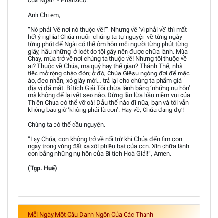
của Ngài!” - Phanxicô.
Anh Chị em,
“Nó phải ‘về nơi nó thuộc về!’”. Nhưng về ‘vì phải về’ thì mất
hết ý nghĩa! Chúa muốn chúng ta tự nguyện về từng ngày,
từng phút để Ngài có thể ôm hôn mỗi người từng phút từng
giây, hầu những lở loét do tội gây nên được chữa lành. Mùa
Chay, mùa trở về nơi chúng ta thuộc về! Nhưng tôi thuộc về
ai? Thuộc về Chúa, ma quỷ hay thế gian? Thánh Thể, nhà
tiệc mở rộng chào đón; ở đó, Chúa Giêsu ngóng đợi để mặc
áo, đeo nhẫn, xỏ giày mới… trả lại cho chúng ta phẩm giá,
địa vị đã mất. Bí tích Giải Tội chữa lành bằng ‘những nụ hôn’
mà không để lại vết sẹo nào. Đừng lần lữa hầu niềm vui của
Thiên Chúa có thể vỡ oà! Dẫu thế nào đi nữa, bạn và tôi vẫn
không bao giờ ‘không phải là con’. Hãy về, Chúa đang đợi!
Chúng ta có thể cầu nguyện,
“Lạy Chúa, con không trở về nổi trừ khi Chúa đến tìm con
ngay trong vùng đất xa xôi phiêu bạt của con. Xin chữa lành
con bằng những nụ hôn của Bí tích Hoà Giải!”, Amen.
(Tgp. Huế)
Mỗi Ngày Một Câu Danh Ngôn Của Các Thánh