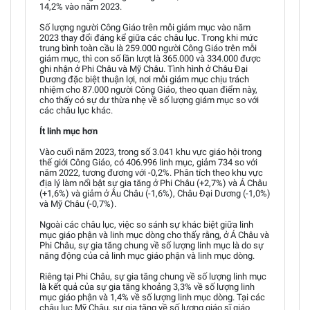
14,2% vào năm 2023.
Số lượng người Công Giáo trên mỗi giám mục vào năm
2023 thay đổi đáng kể giữa các châu lục. Trong khi mức
trung bình toàn cầu là 259.000 người Công Giáo trên mỗi
giám mục, thì con số lần lượt là 365.000 và 334.000 được
ghi nhận ở Phi Châu và Mỹ Châu. Tình hình ở Châu Đại
Dương đặc biệt thuận lợi, nơi mỗi giám mục chịu trách
nhiệm cho 87.000 người Công Giáo, theo quan điểm này,
cho thấy có sự dư thừa nhẹ về số lượng giám mục so với
các châu lục khác.
Ít linh mục hơn
Vào cuối năm 2023, trong số 3.041 khu vực giáo hội trong
thế giới Công Giáo, có 406.996 linh mục, giảm 734 so với
năm 2022, tương đương với -0,2%. Phân tích theo khu vực
địa lý làm nổi bật sự gia tăng ở Phi Châu (+2,7%) và Á Châu
(+1,6%) và giảm ở Âu Châu (-1,6%), Châu Đại Dương (-1,0%)
và Mỹ Châu (-0,7%).
Ngoài các châu lục, việc so sánh sự khác biệt giữa linh
mục giáo phận và linh mục dòng cho thấy rằng, ở Á Châu và
Phi Châu, sự gia tăng chung về số lượng linh mục là do sự
năng động của cả linh mục giáo phận và linh mục dòng.
Riêng tại Phi Châu, sự gia tăng chung về số lượng linh mục
là kết quả của sự gia tăng khoảng 3,3% về số lượng linh
mục giáo phận và 1,4% về số lượng linh mục dòng. Tại các
châu lục Mỹ Châu, sự gia tăng về số lượng giáo sĩ giáo