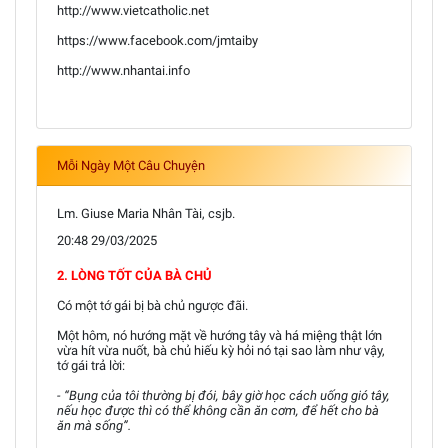
http://www.vietcatholic.net
https://www.facebook.com/jmtaiby
http://www.nhantai.info
Mỗi Ngày Một Câu Chuyện
Lm. Giuse Maria Nhân Tài, csjb.
20:48 29/03/2025
2. LÒNG TỐT CỦA BÀ CHỦ
Có một tớ gái bị bà chủ ngược đãi.
Một hôm, nó hướng mặt về hướng tây và há miệng thật lớn
vừa hít vừa nuốt, bà chủ hiếu kỳ hỏi nó tại sao làm như vậy,
tớ gái trả lời:
- “Bụng của tôi thường bị đói, bây giờ học cách uống gió tây,
nếu học được thì có thể không cần ăn cơm, để hết cho bà
ăn mà sống”.