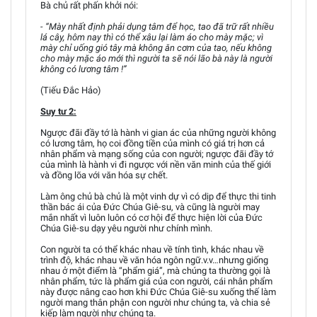
Bà chủ rất phấn khởi nói:
- “Mày nhất định phải dụng tâm để học, tao đã trữ rất nhiều
lá cây, hôm nay thì có thể xâu lại làm áo cho mày mặc; vì
mày chỉ uống gió tây mà không ăn cơm của tao, nếu không
cho mày mặc áo mới thì người ta sẽ nói lão bà này là người
không có lương tâm !”
(Tiếu Đắc Hảo)
Suy tư 2:
Ngược đãi đầy tớ là hành vi gian ác của những người không
có lương tâm, họ coi đồng tiền của mình có giá trị hơn cả
nhân phẩm và mạng sống của con người; ngược đãi đầy tớ
của mình là hành vi đi ngược với nền văn minh của thế giới
và đồng lõa với văn hóa sự chết.
Làm ông chủ bà chủ là một vinh dự vì có dịp để thực thi tinh
thần bác ái của Đức Chúa Giê-su, và cũng là người may
mắn nhất vì luôn luôn có cơ hội để thực hiện lời của Đức
Chúa Giê-su dạy yêu người như chính mình.
Con người ta có thể khác nhau về tính tình, khác nhau về
trình độ, khác nhau về văn hóa ngôn ngữ.v.v…nhưng giống
nhau ở một điểm là “phẩm giá”, mà chúng ta thường gọi là
nhân phẩm, tức là phẩm giá của con người, cái nhân phẩm
này được nâng cao hơn khi Đức Chúa Giê-su xuống thế làm
người mang thân phận con người như chúng ta, và chia sẻ
kiếp làm người như chúng ta.