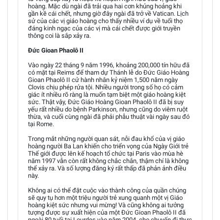
hoàng. Mặc dù ngài đã trải qua hai cơn khủng hoảng khi
gần kề cái chết, nhưng giờ đây ngài đã trở về Vatican. Lịch
sử của các vị giáo hoàng cho thấy nhiều ví dụ về tuổi thọ
đáng kinh ngạc của các vị mà cái chết được giới truyền
thông coi là sắp xảy ra.
Đức Gioan Phaolô II
Vào ngày 22 tháng 9 năm 1996, khoảng 200,000 tín hữu đã
có mặt tại Reims để tham dự Thánh lễ do Đức Giáo Hoàng
Gioan Phaolô II cử hành nhân kỷ niệm 1,500 năm ngày
Clovis chịu phép rửa tội. Nhiều người trong số họ có cảm
giác ít nhiều rõ ràng là muốn tạm biệt một giáo hoàng kiệt
sức. Thật vậy, Đức Giáo Hoàng Gioan Phaolô II đã bị suy
yếu rất nhiều do bệnh Parkinson, nhưng cũng do viêm ruột
thừa, và cuối cùng ngài đã phải phẫu thuật vài ngày sau đó
tại Rome.
Trong mắt những người quan sát, nỗi đau khổ của vị giáo
hoàng người Ba Lan khiến cho triển vọng của Ngày Giới trẻ
Thế giới được lên kế hoạch tổ chức tại Paris vào mùa hè
năm 1997 vẫn còn rất không chắc chắn, thậm chí là không
thể xảy ra. Và số lượng đăng ký rất thấp đã phản ảnh điều
này.
Không ai có thể đặt cuộc vào thành công của quần chúng
sẽ quy tụ hơn một triệu người trẻ xung quanh một vị Giáo
hoàng kiệt sức nhưng vui mừng! Và cũng không ai tưởng
tượng được sự xuất hiện của một Đức Gioan Phaolô II đã
ngoài 80 tuổi tại Lourdes vào năm 2004, cho chuyến đi thực