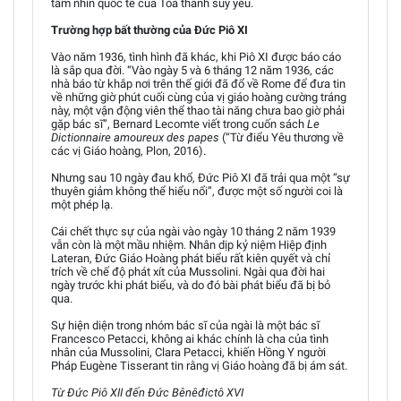
tầm nhìn quốc tế của Tòa thánh suy yếu.
Trường hợp bất thường của Đức Piô XI
Vào năm 1936, tình hình đã khác, khi Piô XI được báo cáo
là sắp qua đời. “Vào ngày 5 và 6 tháng 12 năm 1936, các
nhà báo từ khắp nơi trên thế giới đã đổ về Rome để đưa tin
về những giờ phút cuối cùng của vị giáo hoàng cường tráng
này, một vận động viên thể thao tài năng chưa bao giờ phải
gặp bác sĩ”, Bernard Lecomte viết trong cuốn sách
Le
Dictionnaire amoureux des papes
(“Từ điểu Yêu thương về
các vị Giáo hoàng, Plon, 2016).
Nhưng sau 10 ngày đau khổ, Đức Piô XI đã trải qua một “sự
thuyên giảm không thể hiểu nổi”, được một số người coi là
một phép lạ.
Cái chết thực sự của ngài vào ngày 10 tháng 2 năm 1939
vẫn còn là một mầu nhiệm. Nhân dịp kỷ niệm Hiệp định
Lateran, Đức Giáo Hoàng phát biểu rất kiên quyết và chỉ
trích về chế độ phát xít của Mussolini. Ngài qua đời hai
ngày trước khi phát biểu, và do đó bài phát biểu đã bị bỏ
qua.
Sự hiện diện trong nhóm bác sĩ của ngài là một bác sĩ
Francesco Petacci, không ai khác chính là cha của tình
nhân của Mussolini, Clara Petacci, khiến Hồng Y người
Pháp Eugène Tisserant tin rằng vị Giáo hoàng đã bị ám sát.
Từ Đức Piô XII đến Đức Bênêđictô XVI