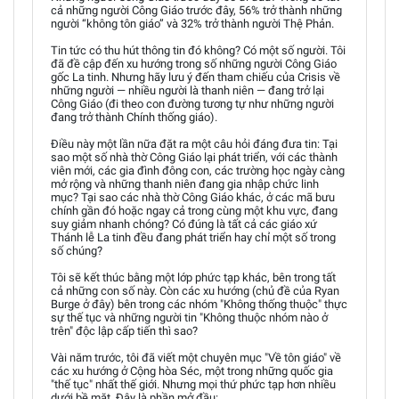
cả những người Công Giáo trước đây, 56% trở thành những
người “không tôn giáo” và 32% trở thành người Thệ Phản.
Tin tức có thu hút thông tin đó không? Có một số người. Tôi
đã đề cập đến xu hướng trong số những người Công Giáo
gốc La tinh. Nhưng hãy lưu ý đến tham chiếu của Crisis về
những người — nhiều người là thanh niên — đang trở lại
Công Giáo (đi theo con đường tương tự như những người
đang trở thành Chính thống giáo).
Điều này một lần nữa đặt ra một câu hỏi đáng đưa tin: Tại
sao một số nhà thờ Công Giáo lại phát triển, với các thành
viên mới, các gia đình đông con, các trường học ngày càng
mở rộng và những thanh niên đang gia nhập chức linh
mục? Tại sao các nhà thờ Công Giáo khác, ở các mã bưu
chính gần đó hoặc ngay cả trong cùng một khu vực, đang
suy giảm nhanh chóng? Có đúng là tất cả các giáo xứ
Thánh lễ La tinh đều đang phát triển hay chỉ một số trong
số chúng?
Tôi sẽ kết thúc bằng một lớp phức tạp khác, bên trong tất
cả những con số này. Còn các xu hướng (chủ đề của Ryan
Burge ở đây) bên trong các nhóm "Không thống thuộc" thực
sự thế tục và những người tin "Không thuộc nhóm nào ở
trên" độc lập cấp tiến thì sao?
Vài năm trước, tôi đã viết một chuyên mục "Về tôn giáo" về
các xu hướng ở Cộng hòa Séc, một trong những quốc gia
"thế tục" nhất thế giới. Nhưng mọi thứ phức tạp hơn nhiều
dưới bề mặt. Đây là phần mở đầu: