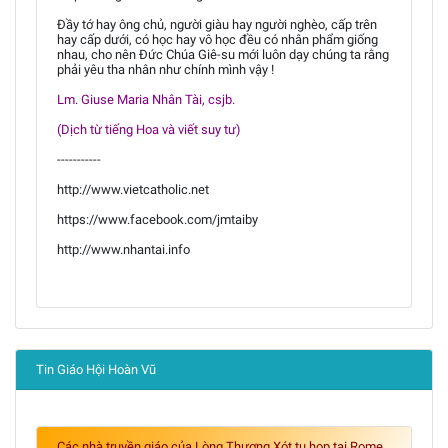
Đầy tớ hay ông chủ, người giàu hay người nghèo, cấp trên
hay cấp dưới, có học hay vô học đều có nhân phẩm giống
nhau, cho nên Đức Chúa Giê-su mới luôn dạy chúng ta rằng
phải yêu tha nhân như chính mình vậy !
Lm. Giuse Maria Nhân Tài, csjb.
(Dịch từ tiếng Hoa và viết suy tư)
-----------
http://www.vietcatholic.net
https://www.facebook.com/jmtaiby
http://www.nhantai.info
Tin Giáo Hội Hoàn Vũ
Các nhà truyền giáo của Lòng Thương Xót tụ họp tại Rome