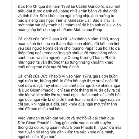
Đức Piô XII qua đời năm 1958 tại Castel Gandolfo, sau một
triều đại được đánh dấu bằng nhiều căn bệnh về thể chất
và tinh thần. Sức khỏe của ngài cũng chịu ảnh hưởng từ
bác sĩ riêng của ngài, Tiến sĩ Galeazzi-Lisi. Bác sĩ này là
một nhân vật gây tranh cãi, thậm chí đã bán ảnh của vị giáo
hoàng hấp hối cho tạp chí Paris-Match của Pháp.
Cái chết của Đức Gioan XXIII vào tháng 6 năm 1963, trong
hoàn cảnh tỉnh táo và thanh thản hơn nhiều, đã kết tinh tình
yêu của người Rôma dành cho "buono Papa" của họ. Họ đã
tháp tùng ngài trong những giờ phút cuối cùng bằng cách
canh thức và cầu nguyện tại Quảng trường Thánh Phêrô,
như người ta vẫn thường tháp tùng những khoảnh khắc
cuối cùng của một người ông ở nhà.
Cái chết của Đức Phaolô VI vào năm 1978, giữa cơn buồn
ngủ mùa hè, không phải là điều bất ngờ thực sự vì ngài đã
kiệt sức rõ rệt. Tuy nhiên, cái chết của người kế nhiệm ngài
là Đức Gioan Phaolô I, chỉ sau một tháng trị vì, đã gây ra cú
sốc lớn và làm dấy lên sự hoài nghi. Hoàn cảnh cái chết bất
ngờ của ngài vẫn là chủ đề tranh luận cho đến ngày nay, và
chỉ sau khi ngài qua đời, sức khỏe của ngài mới trở thành
chủ đề của nhiều bài báo.
Việc Vatican truyền đạt yếu ớt và mơ hồ về cái chết của
Đức Gioan Phaolô I cũng góp phần vào cơn sốt truyền
thông dữ dội xung quanh Đức Gioan Phaolô II, người đã mỉa
mai tuyên bố rằng nếu cần kiểm tra sức khỏe của mình,
ngài chỉ cần "đọc báo".