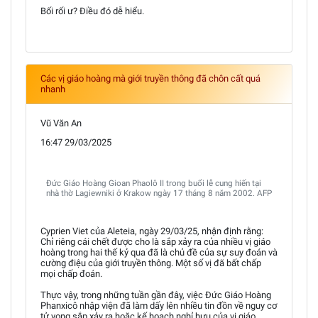
Bối rối ư? Điều đó dễ hiểu.
Các vị giáo hoàng mà giới truyền thông đã chôn cất quá
nhanh
Vũ Văn An
16:47 29/03/2025
Đức Giáo Hoàng Gioan Phaolô II trong buổi lễ cung hiến tại
nhà thờ Lagiewniki ở Krakow ngày 17 tháng 8 năm 2002. AFP
Cyprien Viet của Aleteia, ngày 29/03/25, nhận định rằng:
Chỉ riêng cái chết được cho là sắp xảy ra của nhiều vị giáo
hoàng trong hai thế kỷ qua đã là chủ đề của sự suy đoán và
cường điệu của giới truyền thông. Một số vị đã bất chấp
mọi chấp đoán.
Thực vậy, trong những tuần gần đây, việc Đức Giáo Hoàng
Phanxicô nhập viện đã làm dấy lên nhiều tin đồn về nguy cơ
tử vong sắp xảy ra hoặc kế hoạch nghỉ hưu của vị giáo