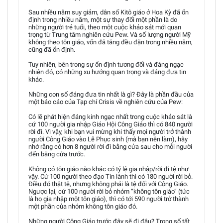
Sau nhiều năm suy giảm, dân số Kitô giáo ở Hoa Kỳ đã ổn
định trong nhiều năm, một sự thay đổi một phần là do
những người trẻ tuổi, theo một cuộc khảo sát mới quan
trọng từ Trung tâm nghiên cứu Pew. Và số lượng người Mỹ
không theo tôn giáo, vốn đã tăng đều đặn trong nhiều năm,
cũng đã ổn định.
Tuy nhiên, bên trong sự ổn định tương đối và đáng ngạc
nhiên đó, có những xu hướng quan trọng và đáng đưa tin
khác.
Những con số đáng đưa tin nhất là gì? Đây là phần đầu của
một báo cáo của Tạp chí Crisis về nghiên cứu của Pew:
Có lẽ phát hiện đáng kinh ngạc nhất trong cuộc khảo sát là
cứ 100 người gia nhập Giáo Hội Công Giáo thì có 840 người
rời đi. Vì vậy, khi bạn vui mừng khi thấy mọi người trở thành
người Công Giáo vào Lễ Phục sinh (mà bạn nên làm), hãy
nhớ rằng có hơn 8 người rời đi bằng cửa sau cho mỗi người
đến bằng cửa trước.
Không có tôn giáo nào khác có tỷ lệ gia nhập/rời đi tệ như
vậy. Cứ 100 người theo đạo Tin lành thì có 180 người rời bỏ.
Điều đó thật tệ, nhưng không phải là tệ đối với Công Giáo.
Ngược lại, cứ 100 người rời bỏ nhóm “không tôn giáo” (tức
là họ gia nhập một tôn giáo), thì có tới 590 người trở thành
một phần của nhóm không tôn giáo đó.
Những người Công Giáo trước đây sẽ đi đâu? Trong số tất