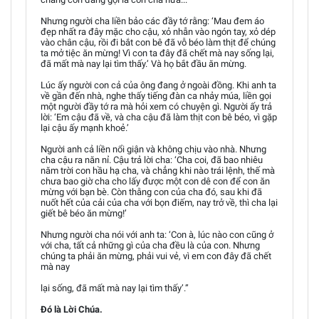
Nhưng người cha liền bảo các đầy tớ rằng: ‘Mau đem áo
đẹp nhất ra đây mặc cho cậu, xỏ nhẫn vào ngón tay, xỏ dép
vào chân cậu, rồi đi bắt con bê đã vỗ béo làm thịt để chúng
ta mở tiệc ăn mừng! Vì con ta đây đã chết mà nay sống lại,
đã mất mà nay lại tìm thấy.’ Và họ bắt đầu ăn mừng.
Lúc ấy người con cả của ông đang ở ngoài đồng. Khi anh ta
về gần đến nhà, nghe thấy tiếng đàn ca nhảy múa, liền gọi
một người đầy tớ ra mà hỏi xem có chuyện gì. Người ấy trả
lời: ‘Em cậu đã về, và cha cậu đã làm thịt con bê béo, vì gặp
lại cậu ấy mạnh khoẻ.’
Người anh cả liền nổi giận và không chịu vào nhà. Nhưng
cha cậu ra năn nỉ. Cậu trả lời cha: ‘Cha coi, đã bao nhiêu
năm trời con hầu hạ cha, và chẳng khi nào trái lệnh, thế mà
chưa bao giờ cha cho lấy được một con dê con để con ăn
mừng với bạn bè. Còn thằng con của cha đó, sau khi đã
nuốt hết của cải của cha với bọn điếm, nay trở về, thì cha lại
giết bê béo ăn mừng!’
Nhưng người cha nói với anh ta: ‘Con à, lúc nào con cũng ở
với cha, tất cả những gì của cha đều là của con. Nhưng
chúng ta phải ăn mừng, phải vui vẻ, vì em con đây đã chết
mà nay
lại sống, đã mất mà nay lại tìm thấy’.”
Đó là Lời Chúa.