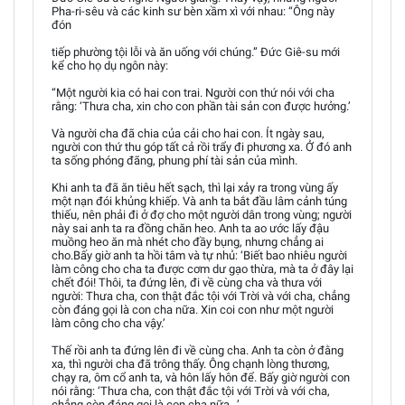
Pha-ri-sêu và các kinh sư bèn xầm xì với nhau: “Ông này
đón
tiếp phường tội lỗi và ăn uống với chúng.” Đức Giê-su mới
kể cho họ dụ ngôn này:
“Một người kia có hai con trai. Người con thứ nói với cha
rằng: ‘Thưa cha, xin cho con phần tài sản con được hưởng.’
Và người cha đã chia của cải cho hai con. Ít ngày sau,
người con thứ thu góp tất cả rồi trẩy đi phương xa. Ở đó anh
ta sống phóng đãng, phung phí tài sản của mình.
Khi anh ta đã ăn tiêu hết sạch, thì lại xảy ra trong vùng ấy
một nạn đói khủng khiếp. Và anh ta bắt đầu lâm cảnh túng
thiếu, nên phải đi ở đợ cho một người dân trong vùng; người
này sai anh ta ra đồng chăn heo. Anh ta ao ước lấy đậu
muồng heo ăn mà nhét cho đầy bụng, nhưng chẳng ai
cho.Bấy giờ anh ta hồi tâm và tự nhủ: ‘Biết bao nhiêu người
làm công cho cha ta được cơm dư gạo thừa, mà ta ở đây lại
chết đói! Thôi, ta đứng lên, đi về cùng cha và thưa với
người: Thưa cha, con thật đắc tội với Trời và với cha, chẳng
còn đáng gọi là con cha nữa. Xin coi con như một người
làm công cho cha vậy.’
Thế rồi anh ta đứng lên đi về cùng cha. Anh ta còn ở đằng
xa, thì người cha đã trông thấy. Ông chạnh lòng thương,
chạy ra, ôm cổ anh ta, và hôn lấy hôn để. Bấy giờ người con
nói rằng: ‘Thưa cha, con thật đắc tội với Trời và với cha,
chẳng còn đáng gọi là con cha nữa...’