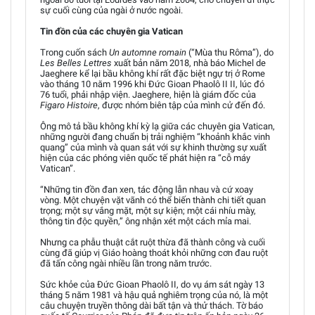
sự cuối cùng của ngài ở nước ngoài.
Tin đồn của các chuyên gia Vatican
Trong cuốn sách
Un automne romain
(“Mùa thu Rôma”), do
Les Belles Lettres
xuất bản năm 2018, nhà báo Michel de
Jaeghere kể lại bầu không khí rất đặc biệt ngự trị ở Rome
vào tháng 10 năm 1996 khi Đức Gioan Phaolô II II, lúc đó
76 tuổi, phải nhập viện. Jaeghere, hiện là giám đốc của
Figaro Histoire
, được nhóm biên tập của mình cử đến đó.
Ông mô tả bầu không khí kỳ lạ giữa các chuyên gia Vatican,
những người đang chuẩn bị trải nghiệm “khoảnh khắc vinh
quang” của mình và quan sát với sự khinh thường sự xuất
hiện của các phóng viên quốc tế phát hiện ra “cỗ máy
Vatican”.
“Những tin đồn đan xen, tác động lẫn nhau và cứ xoay
vòng. Một chuyện vặt vãnh có thể biến thành chi tiết quan
trọng; một sự vắng mặt, một sự kiện; một cái nhíu mày,
thông tin độc quyền,” ông nhận xét một cách mỉa mai.
Nhưng ca phẫu thuật cắt ruột thừa đã thành công và cuối
cùng đã giúp vị Giáo hoàng thoát khỏi những cơn đau ruột
đã tấn công ngài nhiều lần trong năm trước.
Sức khỏe của Đức Gioan Phaolô II, do vụ ám sát ngày 13
tháng 5 năm 1981 và hậu quả nghiêm trọng của nó, là một
câu chuyện truyền thông dài bất tận và thử thách. Tờ báo