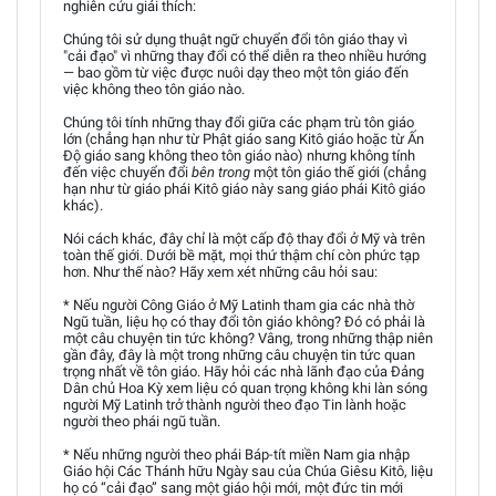
nghiên cứu giải thích:
Chúng tôi sử dụng thuật ngữ chuyển đổi tôn giáo thay vì
"cải đạo" vì những thay đổi có thể diễn ra theo nhiều hướng
— bao gồm từ việc được nuôi dạy theo một tôn giáo đến
việc không theo tôn giáo nào.
Chúng tôi tính những thay đổi giữa các phạm trù tôn giáo
lớn (chẳng hạn như từ Phật giáo sang Kitô giáo hoặc từ Ấn
Độ giáo sang không theo tôn giáo nào) nhưng không tính
đến việc chuyển đổi
bên trong
một tôn giáo thế giới (chẳng
hạn như từ giáo phái Kitô giáo này sang giáo phái Kitô giáo
khác).
Nói cách khác, đây chỉ là một cấp độ thay đổi ở Mỹ và trên
toàn thế giới. Dưới bề mặt, mọi thứ thậm chí còn phức tạp
hơn. Như thế nào? Hãy xem xét những câu hỏi sau:
* Nếu người Công Giáo ở Mỹ Latinh tham gia các nhà thờ
Ngũ tuần, liệu họ có thay đổi tôn giáo không? Đó có phải là
một câu chuyện tin tức không? Vâng, trong những thập niên
gần đây, đây là một trong những câu chuyện tin tức quan
trọng nhất về tôn giáo. Hãy hỏi các nhà lãnh đạo của Đảng
Dân chủ Hoa Kỳ xem liệu có quan trọng không khi làn sóng
người Mỹ Latinh trở thành người theo đạo Tin lành hoặc
người theo phái ngũ tuần.
* Nếu những người theo phái Báp-tít miền Nam gia nhập
Giáo hội Các Thánh hữu Ngày sau của Chúa Giêsu Kitô, liệu
họ có “cải đạo” sang một giáo hội mới, một đức tin mới