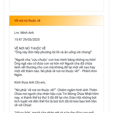
Về nơi nó thuộc về
Lm. Minh Anh
15:47 29/03/2025
VỀ NƠI NÓ THUỘC VỀ
“Ông này đón tiếp phường tội lỗi và ăn uống với chúng!”.
“Người cha ‘cứu chuộc’ con trai mình bằng những nụ hôn!
Ông ngã vào cổ đứa con và hôn nó! Người cha đã chữa
lành vết thương cho con mà không để lại một vết sẹo hay
một vết thâm nào. Nó phải về nơi nó thuộc về!” - Phêrô Kim
Ngôn.
Kính thưa Anh Chị em,
“Nó phải ‘về nơi nó thuộc về!’”. Chiêm ngắm hình ảnh Thiên
Chúa nơi người cha nhân hậu của Tin Mừng Chúa Nhật hôm
nay, vị thánh thế kỷ thứ 5 đã để lại cho Giáo Hội những bút
tích tuyệt vời đến thế! Đó là bút tích đã lôi kéo bao linh hồn
về với Chúa!
‘Với nụ hôn’, người cha phán xét và sửa dạy đứa con ngỗ