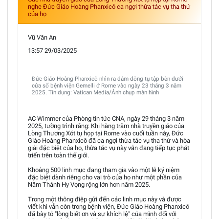
nghe Đức Giáo Hoàng Phanxicô ca ngợi thừa tác vụ tha thứ
của họ
Vũ Văn An
13:57 29/03/2025
Đức Giáo Hoàng Phanxicô nhìn ra đám đông tụ tập bên dưới
cửa sổ bệnh viện Gemelli ở Rome vào ngày 23 tháng 3 năm
2025. Tín dụng: Vatican Media/Ảnh chụp màn hình
AC Wimmer của Phòng tin tức CNA, ngày 29 tháng 3 năm
2025, tường trình rằng: Khi hàng trăm nhà truyền giáo của
Lòng Thương Xót tụ họp tại Rome vào cuối tuần này, Đức
Giáo Hoàng Phanxicô đã ca ngợi thừa tác vụ tha thứ và hòa
giải đặc biệt của họ, thừa tác vụ này vẫn đang tiếp tục phát
triển trên toàn thế giới.
Khoảng 500 linh mục đang tham gia vào một lễ kỷ niệm
đặc biệt dành riêng cho vai trò của họ như một phần của
Năm Thánh Hy Vọng rộng lớn hơn năm 2025.
Trong một thông điệp gửi đến các linh mục này và được
viết khi vẫn còn trong bệnh viện, Đức Giáo Hoàng Phanxicô
đã bày tỏ "lòng biết ơn và sự khích lệ" của mình đối với