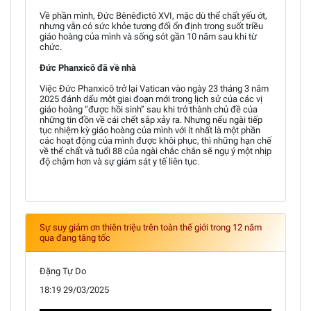
Về phần mình, Đức Bênêđictô XVI, mặc dù thể chất yếu ớt,
nhưng vẫn có sức khỏe tương đối ổn định trong suốt triều
giáo hoàng của mình và sống sót gần 10 năm sau khi từ
chức.
Đức Phanxicô đã về nhà
Việc Đức Phanxicô trở lại Vatican vào ngày 23 tháng 3 năm
2025 đánh dấu một giai đoạn mới trong lịch sử của các vị
giáo hoàng “được hồi sinh” sau khi trở thành chủ đề của
những tin đồn về cái chết sắp xảy ra. Nhưng nếu ngài tiếp
tục nhiệm kỳ giáo hoàng của mình với ít nhất là một phần
các hoạt động của mình được khôi phục, thì những hạn chế
về thể chất và tuổi 88 của ngài chắc chắn sẽ ngụ ý một nhịp
độ chậm hơn và sự giám sát y tế liên tục.
Sự suy giảm ơn thiên triệu trên toàn thế giới trong 12 năm
qua đang tăng tốc
Đặng Tự Do
18:19 29/03/2025