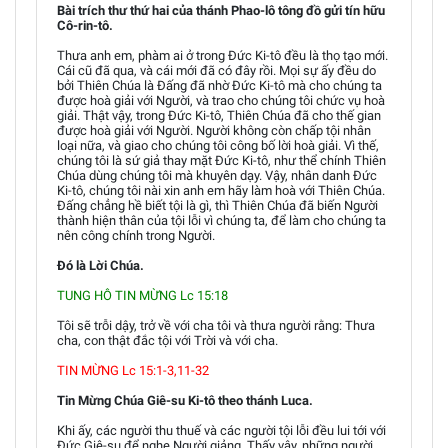
Bài trích thư thứ hai của thánh Phao-lô tông đồ gửi tín hữu
Cô-rin-tô.
Thưa anh em, phàm ai ở trong Đức Ki-tô đều là thọ tạo mới.
Cái cũ đã qua, và cái mới đã có đây rồi. Mọi sự ấy đều do
bởi Thiên Chúa là Đấng đã nhờ Đức Ki-tô mà cho chúng ta
được hoà giải với Người, và trao cho chúng tôi chức vụ hoà
giải. Thật vậy, trong Đức Ki-tô, Thiên Chúa đã cho thế gian
được hoà giải với Người. Người không còn chấp tội nhân
loại nữa, và giao cho chúng tôi công bố lời hoà giải. Vì thế,
chúng tôi là sứ giả thay mặt Đức Ki-tô, như thể chính Thiên
Chúa dùng chúng tôi mà khuyên dạy. Vậy, nhân danh Đức
Ki-tô, chúng tôi nài xin anh em hãy làm hoà với Thiên Chúa.
Đấng chẳng hề biết tội là gì, thì Thiên Chúa đã biến Người
thành hiện thân của tội lỗi vì chúng ta, để làm cho chúng ta
nên công chính trong Người.
Đó là Lời Chúa.
TUNG HÔ TIN MỪNG Lc 15:18
Tôi sẽ trỗi dậy, trở về với cha tôi và thưa người rằng: Thưa
cha, con thật đắc tội với Trời và với cha.
TIN MỪNG Lc 15:1-3,11-32
Tin Mừng Chúa Giê-su Ki-tô theo thánh Luca.
Khi ấy, các người thu thuế và các người tội lỗi đều lui tới với
Đức Giê-su để nghe Người giảng. Thấy vậy, những người