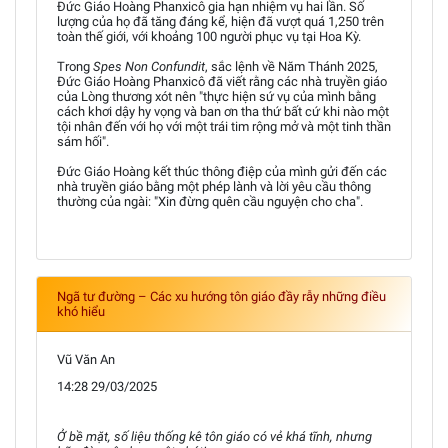
Đức Giáo Hoàng Phanxicô gia hạn nhiệm vụ hai lần. Số
lượng của họ đã tăng đáng kể, hiện đã vượt quá 1,250 trên
toàn thế giới, với khoảng 100 người phục vụ tại Hoa Kỳ.
Trong
Spes Non Confundit
, sắc lệnh về Năm Thánh 2025,
Đức Giáo Hoàng Phanxicô đã viết rằng các nhà truyền giáo
của Lòng thương xót nên "thực hiện sứ vụ của mình bằng
cách khơi dậy hy vọng và ban ơn tha thứ bất cứ khi nào một
tội nhân đến với họ với một trái tim rộng mở và một tinh thần
sám hối".
Đức Giáo Hoàng kết thúc thông điệp của mình gửi đến các
nhà truyền giáo bằng một phép lành và lời yêu cầu thông
thường của ngài: "Xin đừng quên cầu nguyện cho cha".
Ngã tư đường – Các xu hướng tôn giáo đầy rẫy những điều
khó hiểu
Vũ Văn An
14:28 29/03/2025
Ở bề mặt, số liệu thống kê tôn giáo có vẻ khá tĩnh, nhưng