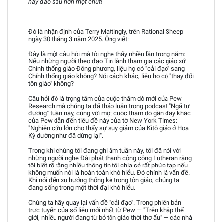
hãy đào sâu hơn một chút!
Đó là nhận định của Terry Mattingly, trên Rational Sheep
ngày 30 tháng 3 năm 2025. Ông viết:
Đây là một câu hỏi mà tôi nghe thấy nhiều lần trong năm:
Nếu những người theo đạo Tin lành tham gia các giáo xứ
Chính thống giáo Đông phương, liệu họ có "cải đạo" sang
Chính thống giáo không? Nói cách khác, liệu họ có "thay đổi
tôn giáo" không?
Câu hỏi đó là trọng tâm của cuộc thăm dò mới của Pew
Research mà chúng ta đã thảo luận trong podcast "Ngã tư
đường" tuần này, cùng với một cuộc thăm dò gần đây khác
của Pew dẫn đến tiêu đề này của tờ New York Times:
"Nghiên cứu lớn cho thấy sự suy giảm của Kitô giáo ở Hoa
Kỳ dường như đã dừng lại".
Trong khi chúng tôi đang ghi âm tuần này, tôi đã nói với
những người nghe Đài phát thanh công cộng Lutheran rằng
tôi biết rõ rằng nhiều thông tin tôi chia sẻ rất phức tạp nếu
không muốn nói là hoàn toàn khó hiểu. Đó chính là vấn đề.
Khi nói đến xu hướng thống kê trong tôn giáo, chúng ta
đang sống trong một thời đại khó hiểu.
Chúng ta hãy quay lại vấn đề "cải đạo". Trong phiên bản
trực tuyến của số liệu mới nhất từ Pew — "Trên khắp thế
giới, nhiều người đang từ bỏ tôn giáo thời thơ ấu" — các nhà