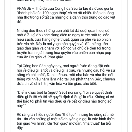
PRAGUE -- Thủ đô của Cộng hòa Séc từ lâu đã được gọi là
"thành phố của 100 ngọn tháp" và có rất nhiều tháp chuông
nhà thờ trong số tất cả những địa danh thời trung cổ cao vút
đó.
Nhưng dọc theo những con phố lát đá cuội quanh co, có
một điều gì đó khác đang diễn ra ngay trước mắt tại các
hiệu sách, cửa hàng nghệ thuật, quán cà phê và áp phích
trên vỉa hè. Đây là nơi yoga hòa quyện với đá thiêng, tôn
giáo dân gian va chạm với số học và chủ đề đen tối trong
truyện tranh giả tưởng hòa quyện vào phiên bản nhạc pop
của Ấn Độ giáo và Phật giáo.
Tại Cộng hòa Séc ngày nay, mọi người "vẫn đang đặt câu
hỏi về điều gì là tốt và điều gì là xấu, và những câu hỏi về sự
sống và cái chết", Daniel Raus, một nhà báo và nhà thơ nổi
tiếng với nhiều năm làm việc tại Đài phát thanh Séc, chuyên
đưa tin về chính trị, văn hóa và tôn giáo, cho biết.
"Điểm khác biệt là (người Séc) nói rằng, 'Tôi sẽ quyết định
điều gì là tốt và tôi sẽ quyết định điều gì là xấu. Không ai có
thể bảo tôi phải tin vào điều gì về bất kỳ điều nào trong số
này.' "
Rõ ràng là nhiều người Séc "thế tục", nhưng họ cũng rất mê
tín - tin vào những gì một số chuyên gia gọi là các hình thức
tôn giáo "vô hình". Khi "tôn giáo" mờ dần, "ma thuật" lại trỗi
dậy.