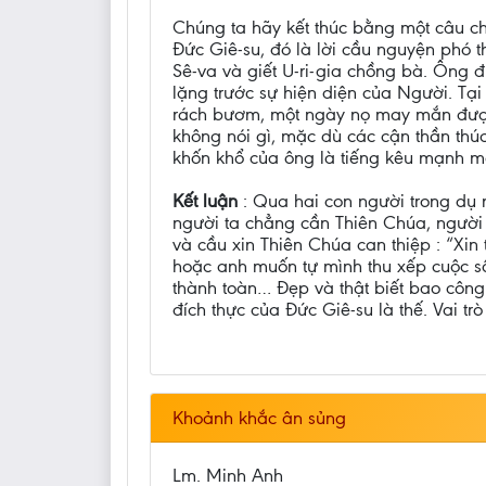
Chúng ta hãy kết thúc bằng một câu ch
Đức Giê-su, đó là lời cầu nguyện phó th
Sê-va và giết U-ri-gia chồng bà. Ông đ
lặng trước sự hiện diện của Người. Tại
rách bươm, một ngày nọ may mắn được v
không nói gì, mặc dù các cận thần thúc
khốn khổ của ông là tiếng kêu mạnh mẽ 
Kết luận
: Qua hai con người trong dụ 
người ta chẳng cần Thiên Chúa, người 
và cầu xin Thiên Chúa can thiệp : “Xin 
hoặc anh muốn tự mình thu xếp cuộc sốn
thành toàn… Đẹp và thật biết bao công 
đích thực của Đức Giê-su là thế. Vai t
Khoảnh khắc ân sủng
Lm. Minh Anh