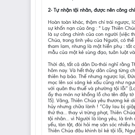
2- Tự nhận tội nhân, được nên công ch
Hoàn toàn khác, thậm chí trái ngược, l
sự khốn nạn của ông : " Lạy Thiên Chúa,
là sự công chính của con người (việc t
Chúa, trong tình yêu của Người, có th
tham lam, nhưng là một hiền phụ : tất 
mẫu của một kẻ sùng đạo, tuân luật và 
Thời đó, tất cả dân Do-thái nghĩ rằng T
hôm nay. Và hết thảy dân cũng từng ch
thiên hạ bảo. Thế nhưng ngược lại, Đứ
mọc lên soi sáng kẻ xấu cũng như ngườ
với quân thu thuế và phường tội lỗi” (
ấy tha món nợ khổng lồ cho tên đầy tớ k
15). Vâng, Thiên Chúa yêu thương kẻ
hủy nhưng chữa lành ! “Cây lau bị giập
thứ tha... thay vì trừng phạt, Thiên C
tội nhân... vì Người là lòng yêu, là t
yếu, tàn tật, đòi hỏi mẹ săn sóc nhiều
Thiên Chúa đâu khinh bỉ kẻ tội lỗi, Ngư