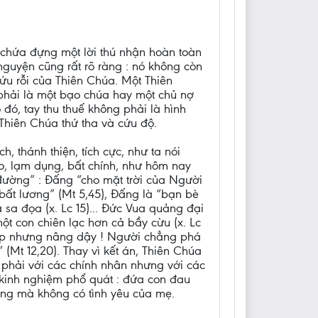
ỉ chứa đựng một lời thú nhận hoàn toàn
 nguyện cũng rất rõ ràng : nó không còn
ứu rỗi của Thiên Chúa. Một Thiên
 phải là một bạo chúa hay một chủ nợ
đó, tay thu thuế không phải là hình
 Thiên Chúa thứ tha và cứu độ.
, thánh thiện, tích cực, như ta nói
o, lạm dụng, bất chính, như hôm nay
đường” : Đấng “cho mặt trời của Người
bất lương” (Mt 5,45), Đấng là “bạn bè
 sa đọa (x. Lc 15)... Đức Vua quảng đại
một con chiên lạc hơn cả bầy cừu (x. Lc
ẹp nhưng nâng dậy ! Người chẳng phá
 (Mt 12,20). Thay vì kết án, Thiên Chúa
g phải với các chính nhân nhưng với các
t kinh nghiệm phổ quát : đứa con đau
 sống mà không có tình yêu của mẹ.