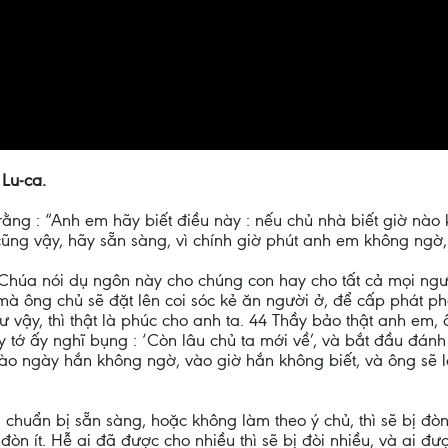
 Lu-ca.
 rằng : “Anh em hãy biết điều này : nếu chủ nhà biết giờ nà
ng vậy, hãy sẵn sàng, vì chính giờ phút anh em không ngờ,
 Chúa nói dụ ngôn này cho chúng con hay cho tất cả mọi ngườ
 mà ông chủ sẽ đặt lên coi sóc kẻ ăn người ở, để cấp phát p
ậy, thì thật là phúc cho anh ta. 44 Thầy bảo thật anh em, ôn
ớ ấy nghĩ bụng : ‘Còn lâu chủ ta mới về’, và bắt đầu đánh đ
vào ngày hắn không ngờ, vào giờ hắn không biết, và ông sẽ l
 chuẩn bị sẵn sàng, hoặc không làm theo ý chủ, thì sẽ bị đò
òn ít. Hễ ai đã được cho nhiều thì sẽ bị đòi nhiều, và ai đượ