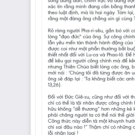
sống đúng đắn, chính trực và đáng trọ
xác tín rằng minh đang cân bằng thanh
theo luật định, mà là hai ngày. Tóm lạ
rằng một đàng ông chẳng xin gì cùng Thi
Rõ ràng người Pha-ri-sêu, gắn bó với 
lòng "đạo đức" của ông. Sự công chính 
lẫn yêu mến tán thành hành động của T
được coi như một phần thưởng bắt buộc
thiết nhất đối với Lu-ca và Phao-lô. Để
để kêu gọi người công chính mà để kêu g
nhưng Thiên Chúa biết lòng các ông, bở
mới nói : 'Chúng tôi đã từng được ăn 
ông sẽ đáp lại : 'Ta không biết các anh
13,26).
Đối với Đức Giê-su, cũng như đối với 
chỉ có thể là tội nhân được công chính 
hữu không “dễ thương” hơn những kẻ kh
phải chăng người ta có thể nói thế giới
Công thức này diễn tả một khuynh hướng
chi sai đâu nào !” Thậm chí có những 
lỗi nhân loại !