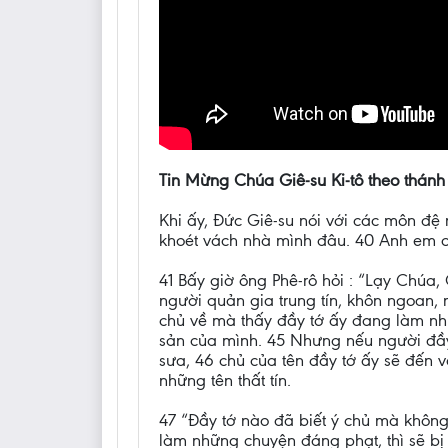
Tin Mừng Chúa Giê-su Ki-tô theo thánh
Khi ấy, Đức Giê-su nói với các môn đệ
khoét vách nhà mình đâu. 40 Anh em cũ
41 Bấy giờ ông Phê-rô hỏi : “Lạy Chúa,
người quản gia trung tín, khôn ngoan,
chủ về mà thấy đầy tớ ấy đang làm như v
sản của mình. 45 Nhưng nếu người đầy t
sưa, 46 chủ của tên đầy tớ ấy sẽ đến 
những tên thất tín.
47 “Đầy tớ nào đã biết ý chủ mà không
làm những chuyện đáng phạt, thì sẽ bị đ