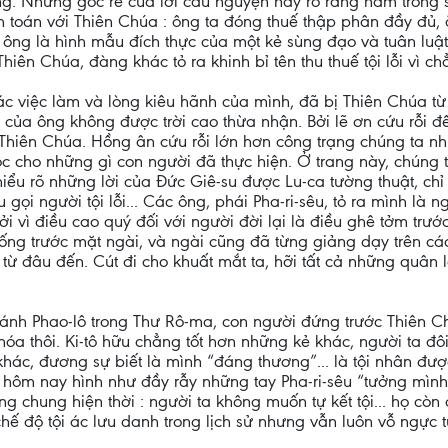
ng. Nhưng gốc rễ của lời cầu nguyện này rõ ràng nằm trong 
 toán với Thiên Chúa : ông ta đóng thuế thập phân đầy đủ,
i, ông là hình mẫu đích thực của một kẻ sùng đạo và tuân luậ
ên Chúa, đàng khác tỏ ra khinh bỉ tên thu thuế tội lỗi vì ch
các việc làm và lòng kiêu hãnh của mình, đã bị Thiên Chúa t
của ông không được trời cao thừa nhận. Bởi lẽ ơn cứu rỗi đế
hiên Chúa. Hồng ân cứu rỗi lớn hơn công trạng chúng ta nh
 cho những gì con người đã thực hiện. Ở trang này, chúng 
 hiểu rõ những lời của Đức Giê-su được Lu-ca tường thuật, chỉ
ọi người tội lỗi... Các ông, phái Pha-ri-sêu, tỏ ra mình là 
i vì điều cao quý đối với người đời lại là điều ghê tởm trướ
uống trước mặt ngài, và ngài cũng đã từng giảng dạy trên c
 từ đâu đến. Cút đi cho khuất mắt ta, hỡi tất cả những quân là
thánh Phao-lô trong Thư Rô-ma, con người đứng trước Thiên 
hóa thôi. Ki-tô hữu chẳng tốt hơn những kẻ khác, người ta đôi 
ác, đương sự biết là mình “đáng thương”... là tội nhân đượ
 hôm nay hình như đầy rẫy những tay Pha-ri-sêu “tưởng mình c
 chung hiện thời : người ta không muốn tự kết tội... họ còn đ
chế độ tội ác lưu danh trong lịch sử nhưng vẫn luôn vỗ ngực