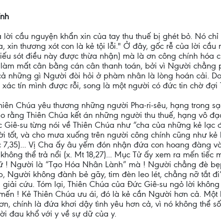
ính
à lời cầu nguyện khẩn xin của tay thu thuế bị ghét bỏ. Nó ch
 xin thương xót con là kẻ tội lỗi." Ở đây, gốc rễ của lời cầu
hiếu sót điều này được thừa nhận) mà là ơn công chính hóa c
ể làm mất cân bằng cán cân thanh toán, bởi vì Người chẳng
cả những gì Người đòi hỏi ở phàm nhân là lòng hoán cải. Do 
xác tín mình được rỗi, song là một người có đức tin chờ đợi
hiên Chúa yêu thương những người Pha-ri-sêu, hạng trong sạch
o rằng Thiên Chúa kết án những người thu thuế, hạng vô đạ
c Giê-su từng nói về Thiên Chúa như “cha của những kẻ lạc 
i tốt, và cho mưa xuống trên người công chính cũng như kẻ 
Lc 7,35)... Vị Cha ấy âu yếm đón nhận đứa con hoang đàng và
hông thể trả nổi (x. Mt 18,27)... Mục Tử ấy xem ra mến tiếc 
 dữ ! Người là “Tạo Hóa Nhân Lành” mà ! Người chẳng đè b
, Người không đành bẻ gãy, tim đèn leo lét, chẳng nỡ tắt đi”
húa giải cứu. Tóm lại, Thiên Chúa của Đức Giê-su ngỏ lời khôn
ình mến ! Kẻ Thiên Chúa ưu ái, đó là kẻ cần Người hơn cả. Mộ
 hơn, chính là đứa khơi dậy tình yêu hơn cả, vì nó không thể
ời đau khổ với y về sự dữ của y.