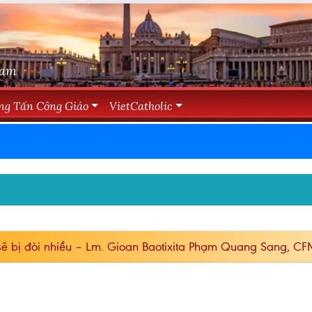
Nam
ng Tấn Công Giáo
VietCatholic
 sẽ bị đòi nhiều – Lm. Gioan Baotixita Phạm Quang Sang, C