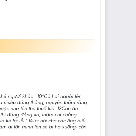
hê người khác : 10“Có hai người lên
ha-ri-sêu đứng thẳng, nguyện thầm rằng
hoặc như tên thu thuế kia. 12Con ăn
 thì đứng đằng xa, thậm chí chẳng
ẻ tội lỗi.’ 14Tôi nói cho các ông biết
hàm ai tôn mình lên sẽ bị hạ xuống; còn