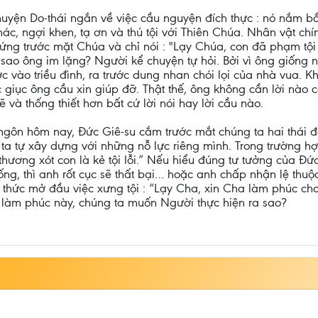
uyện Do-thái ngắn về việc cầu nguyện đích thực : nó nắm bắ
ác, ngợi khen, tạ ơn và thú tội với Thiên Chúa. Nhân vật chính
ứng trước mặt Chúa và chỉ nói : "Lạy Chúa, con đã phạm tội !"
 sao ông im lặng? Người kể chuyện tự hỏi. Bởi vì ông giống 
ào triều đình, ra trước dung nhan chói lọi của nhà vua. K
 giục ông cầu xin giúp đỡ. Thật thế, ông không cần lời nào cả
và thống thiết hơn bất cứ lời nói hay lời cầu nào.
ngôn hôm nay, Đức Giê-su cắm trước mắt chúng ta hai thái độ
ta tự xây dựng với những nỗ lực riêng mình. Trong trường hợ
thương xót con là kẻ tội lỗi.” Nếu hiểu đúng tư tưởng của Đức 
g, thì anh rốt cục sẽ thất bại… hoặc anh chấp nhận lệ thuộc
thức mở đầu việc xưng tội : “Lạy Cha, xin Cha làm phúc cho c
rò làm phúc này, chúng ta muốn Người thực hiện ra sao?