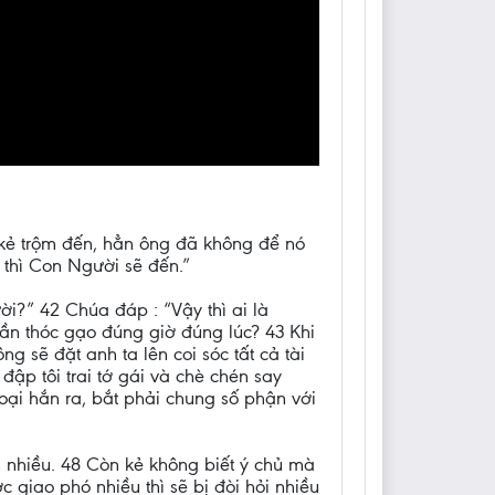
o kẻ trộm đến, hẳn ông đã không để nó
 thì Con Người sẽ đến.”
i?” 42 Chúa đáp : “Vậy thì ai là
hần thóc gạo đúng giờ đúng lúc? 43 Khi
g sẽ đặt anh ta lên coi sóc tất cả tài
ập tôi trai tớ gái và chè chén say
oại hắn ra, bắt phải chung số phận với
n nhiều. 48 Còn kẻ không biết ý chủ mà
c giao phó nhiều thì sẽ bị đòi hỏi nhiều