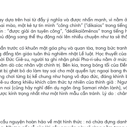
y dựa trên hai từ đầy ý nghĩa và được nhấn mạnh, vì nằm ở 
 mào, một kẻ tự tin mình “công chính” (“dikaios” trong tiếng
ấn : “được giải án tuyên công”, “dédikaiômẻnos” trong tiếng
chủ động sang thể thụ động nói lên nhiều chuyện như ta sẽ th
ần trước có khuôn mặt góa phụ và quan tòa, trong bức tranh
g đồng tôn giáo tuân thủ nghiêm nhặt Lề luật. Học thuyết của
hời Đức Giê-su, người ta ghi nhận phái Pha-ri-sêu nằm ở mứ
ăm dò các nhân vật chính trị. Bên kia, trong bóng tối của Đền
ặt bị ghét bỏ do làm tay sai cho một quyền lực ngoại bang t
ng chơi từng bị kể chung như hạng vô đạo đức, đáng khinh b
Giê-su đang khiêu khích cảm thức tự nhiên của thính giả : Ng
n noi (cũng hãy nghĩ đến dụ ngôn ông Samari nhân lành), v
ược kính trọng nhất như một hình mẫu cần tránh. Lý do : châ
i cầu nguyện hoàn hảo về mặt hình thức : nó chứa đựng da