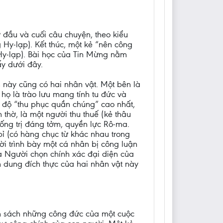
đầu và cuối câu chuyện, theo kiểu
 Hy-lạp). Kết thúc, một kẻ “nên công
 Hy-lạp). Bài học của Tin Mừng nằm
ấy dưới đây.
 này cũng có hai nhân vật. Một bên là
 họ là trào lưu mang tính tu đức và
c độ “thu phục quần chúng” cao nhất,
 thờ, là một người thu thuế (kẻ thâu
hống trị đáng tởm, quyền lực Rô-ma.
ỉ (có hàng chục từ khác nhau trong
ười trình bày một cá nhân bị công luận
à Người chọn chính xác đại diện của
n dung đích thực của hai nhân vật này
nh sách những công đức của một cuộc