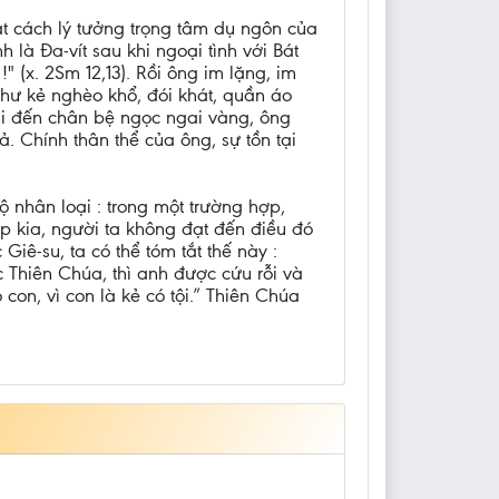
t cách lý tưởng trọng tâm dụ ngôn của
 là Đa-vít sau khi ngoại tình với Bát
 (x. 2Sm 12,13). Rồi ông im lặng, im
như kẻ nghèo khổ, đói khát, quần áo
hi đến chân bệ ngọc ngai vàng, ông
. Chính thân thể của ông, sự tồn tại
 nhân loại : trong một trường hợp,
p kia, người ta không đạt đến điều đó
Giê-su, ta có thể tóm tắt thế này :
 Thiên Chúa, thì anh được cứu rỗi và
on, vì con là kẻ có tội.” Thiên Chúa