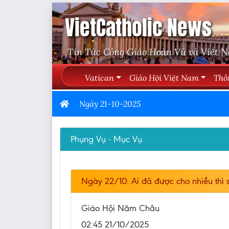
VietCatholic News
Tin Tức Công Giáo Hoàn Vũ và Việt 
Vatican
Giáo Hội Việt Nam
Thô
Ngày 21-10-2025
Phụng Vụ - Mục Vụ
Ngày 22/10: Ai đã được cho nhiều thì
Giáo Hội Năm Châu
02:45 21/10/2025