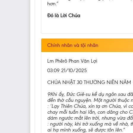
hơn.”
Đó là Lời Chúa
Chính nhân và tội nhân
Lm Phêrô Phan Văn Lợi
03:09 21/10/2025
CHÚA NHẬT 30 THƯỜNG NIÊN NĂM C :
9Khi ấy, Đức Giê-su kể dụ ngôn sau đâ
đền thờ cầu nguyện. Một người thuộc n
: ‘Lạy Thiên Chúa, xin tạ ơn Chúa, vì 
chay mỗi tuần hai lần, con dâng cho C
dám ngước mắt lên trời, nhưng vừa đấm 
: người này, khi trở xuống mà về nhà, t
ai hạ mình xuống, sẽ được tôn lên.”