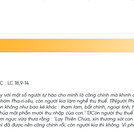
 LC 18,9-14
y với một số người tự hào cho mình là công chính mà khinh c
hóm Pha-ri-sêu, còn người kia làm nghề thu thuế. 11Người P
con không như bao kẻ khác : tham lam, bất chính, ngoại tình, 
húa một phần mười thu nhập của con.’ 13Còn người thu thuế
ngực vừa thưa rằng : ‘Lạy Thiên Chúa, xin thương xót con là k
hì đã được nên công chính rồi; còn người kia thì không. Vì p