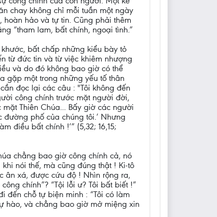
sự công chính của con người. Một kẻ
 ăn chay không chỉ mỗi tuần một ngày
t, hoàn hảo và tự tin. Cũng phải thêm
ẳng “tham lam, bất chính, ngoại tình.”
ừ khước, bất chấp những kiểu bày tỏ
n từ đức tin và từ việc khiêm nhượng
iều và do đó không bao giờ có thể
ta gặp một trong những yếu tố thân
 cần đọc lại các câu : "Tôi không đến
người công chính trước mặt người đời,
c mặt Thiên Chúa... Bấy giờ các người
ác đường phố của chúng tôi.’ Nhưng
m điều bất chính !’” (5,32; 16,15;
Chúa chẳng bao giờ công chính cả, nó
khi nói thế, mà cũng đúng thật ! Ki-tô
c ân xá, được cứu độ ! Nhìn rộng ra,
ông chính”? “Tội lỗi ư? Tôi bất biết !”
i đến chỗ tự biện minh : “Tôi có làm
 tự hào, và chẳng bao giờ mở miệng xin