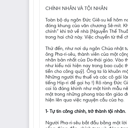
CHÍNH NHÂN VÀ TỘI NHÂN
Toàn bộ dụ ngôn Đức Giê-su kể hôm na
đóng khung của văn chương Sê-mít. Khai
chính” khi trở về nhà (Nguyễn Thế Thu
trong hai chữ này. Việc chuyển từ thể 
Thứ đến, như nơi dụ ngôn Chúa nhật tu
ông Pha-ri-sêu, thành viên của một cộn
nhân bản nhất của Do-thái giáo. Vào t
như kiểu nói hiện nay trong bao cuộc th
tiền cho công quỹ). Ông ta là khuôn m
Những người thu thuế và các cô gái là
tiếng Hip-ri để gọi họ !) Rõ ràng Đức 
coi là đáng khinh như một hình mẫu nê
một trong những phong trào tôn giáo đ
hiện lên qua việc nguyện cầu của họ.
1- Tự tin công chính, trở thành tội nhân.
Người Pha-ri-sêu bắt đầu bằng một lờ