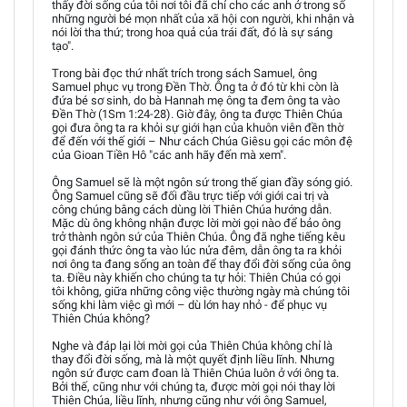
thấy đời sống của tôi nơi tôi đã chỉ cho các anh ở trong số
những người bé mọn nhất của xã hội con người, khi nhận và
nói lời tha thứ; trong hoa quả của trái đất, đó là sự sáng
tạo".
Trong bài đọc thứ nhất trích trong sách Samuel, ông
Samuel phục vụ trong Đền Thờ. Ông ta ở đó từ khi còn là
đứa bé sơ sinh, do bà Hannah mẹ ông ta đem ông ta vào
Đền Thờ (1Sm 1:24-28). Giờ đây, ông ta được Thiên Chúa
gọi đưa ông ta ra khỏi sự giới hạn của khuôn viên đền thờ
để đến với thế giới – Như cách Chúa Giêsu gọi các môn đệ
của Gioan Tiền Hô "các anh hãy đến mà xem".
Ông Samuel sẽ là một ngôn sứ trong thế gian đầy sóng gió.
Ông Samuel cũng sẽ đối đầu trực tiếp với giới cai trị và
công chúng bằng cách dùng lời Thiên Chúa hướng dẫn.
Mặc dù ông không nhận được lời mời gọi nào để bảo ông
trở thành ngôn sứ của Thiên Chúa. Ông đã nghe tiếng kêu
gọi đánh thức ông ta vào lúc nửa đêm, dẫn ông ta ra khỏi
nơi ông ta đang sống an toàn để thay đổi đời sống của ông
ta. Điều này khiến cho chúng ta tự hỏi: Thiên Chúa có gọi
tôi không, giữa những công việc thường ngày mà chúng tôi
sống khi làm việc gì mới – dù lớn hay nhỏ - để phục vụ
Thiên Chúa không?
Nghe và đáp lại lời mời gọi của Thiên Chúa không chỉ là
thay đổi đời sống, mà là một quyết định liều lĩnh. Nhưng
ngôn sứ được cam đoan là Thiên Chúa luôn ở với ông ta.
Bởi thế, cũng như với chúng ta, được mời gọi nói thay lời
Thiên Chúa, liều lĩnh, nhưng cũng như với ông Samuel,