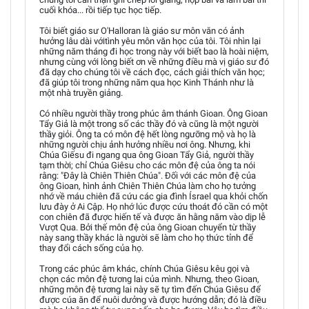
cuối khóa... rồi tiếp tục học tiếp.
Tôi biết giáo sư O'Halloran là giáo sư môn văn có ảnh
hưởng lâu dài vớitình yêu môn văn học của tôi. Tôi nhìn lại
những năm tháng đi học trong này với biết bao là hoài niệm,
nhưng cùng với lòng biết ơn về những điều mà vị giáo sư đó
đã dạy cho chúng tôi về cách đọc, cách giải thích văn học;
đã giúp tôi trong những năm qua học Kinh Thánh như là
một nhà truyền giảng.
Có nhiều người thầy trong phúc âm thánh Gioan. Ông Gioan
Tẩy Giả là một trong số các thầy đó và cũng là một người
thầy giỏi. Ông ta có môn đệ hết lòng ngưỡng mộ và họ là
những người chịu ảnh hưởng nhiều nơi ông. Nhưng, khi
Chúa Giếsu đi ngang qua ông Gioan Tẩy Giả, người thầy
tạm thời; chỉ Chúa Giêsu cho các môn đệ của ông ta nói
rằng: "Đây là Chiên Thiên Chúa". Đối với các môn đệ của
ông Gioan, hình ảnh Chiên Thiên Chúa làm cho họ tưởng
nhớ về máu chiên đã cứu các gia đình Ísrael qua khỏi chốn
lưu đày ở Ai Cập. Họ nhớ lúc được cứu thoát đó cần có một
con chiên đã được hiến tế và được ăn hằng năm vào dịp lễ
Vượt Qua. Bởi thế môn đệ của ông Gioan chuyển từ thầy
này sang thầy khác là người sẽ làm cho họ thức tỉnh để
thay đổi cách sống của họ.
Trong các phúc âm khác, chính Chúa Giêsu kêu gọi và
chọn các môn đệ tương lai của mình. Nhưng, theo Gioan,
những môn đệ tương lai này sẽ tự tìm đến Chúa Giêsu để
được cúa ăn để nuôi dưởng và được hướng dẫn; đó là điều