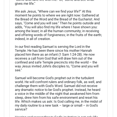
gives me life."
We ask Jesus, "Where can we find your life?" At this
moment he points to where we are right now: Gathered at
the Bread of the Word and the Bread of the Eucharist. And
says, "Come and you will see." Then he points outside and
adds, "You will also find my life where I have shown you:
among the least; in all the human community; in receiving
and offering words of forgiveness; in the fruits of the earth;
indeed, in all of creation.
In our first reading Samuel is serving the Lord in the
Temple. He has been there since his mother Hannah
placed him there as an infant (1 Sam 1:24-28). He now
receives a call from God that will draw him out of the
confined and safe Temple precincts into the world – the
way Jesus invited John’s disciples to, "Come and you will
see."
Samuel will become God’s prophet out in the turbulent
world. He will confront rulers and ordinary folk, as well, and
challenge them with God’s Word. Samuel did not receive
any dramatic notice to be God’s prophet. Instead, he heard
a voice in the middle of the night that awakened him from
sleep, drew him from his safe environment and reset his
life. Which makes us ask: Is God calling me, in the midst of
my daily routine to a new task – large or small – in God’s
service?