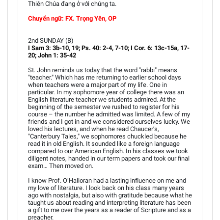
Thiên Chúa đang ở với chúng ta.
Chuyển ngữ: FX. Trọng Yên, OP
2nd SUNDAY (B)
I Sam 3: 3b-10, 19; Ps. 40: 2-4, 7-10; I Cor. 6: 13c-15a, 17-
20; John 1: 35-42
St. John reminds us today that the word "rabbi" means
"teacher." Which has me returning to earlier school days
when teachers were a major part of my life. One in
particular. In my sophomore year of college there was an
English literature teacher we students admired. At the
beginning of the semester we rushed to register for his
course – the number he admitted was limited. A few of my
friends and I got in and we considered ourselves lucky. We
loved his lectures, and when he read Chaucer’s,
"Canterbury Tales," we sophomores chuckled because he
read it in old English. It sounded like a foreign language
compared to our American English. In his classes we took
diligent notes, handed in our term papers and took our final
exam… Then moved on.
I know Prof. O’Halloran had a lasting influence on me and
my love of literature. I look back on his class many years
ago with nostalgia, but also with gratitude because what he
taught us about reading and interpreting literature has been
a gift to me over the years as a reader of Scripture and as a
preacher.