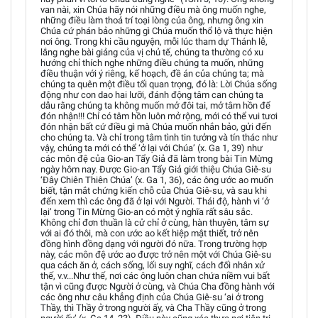
van nài, xin Chúa hãy nói những điều mà ông muốn nghe,
những điều làm thoả trí toại lòng của ông, nhưng ông xin
Chúa cứ phán bảo những gì Chúa muốn thổ lộ và thực hiện
nơi ông. Trong khi cầu nguyện, mỗi lúc tham dự Thánh lễ,
lắng nghe bài giảng của vị chủ tế, chúng ta thường có xu
hướng chỉ thích nghe những điều chúng ta muốn, những
điều thuận với ý riêng, kế hoạch, đề án của chúng ta; mà
chúng ta quên một điều tối quan trọng, đó là: Lời Chúa sống
động như con dao hai lưỡi, đánh động tâm can chúng ta
dẫu rằng chúng ta không muốn mở đôi tai, mở tâm hồn để
đón nhận!!! Chỉ có tâm hồn luôn mở rộng, mới có thể vui tươi
đón nhận bất cứ điều gì mà Chúa muốn nhắn bảo, gửi đến
cho chúng ta. Và chỉ trong tâm tình tin tưởng và tín thác như
vậy, chúng ta mới có thể ‘ở lại với Chúa’ (x. Ga 1, 39) như
các môn đệ của Gio-an Tẩy Giả đã làm trong bài Tin Mừng
ngày hôm nay. Được Gio-an Tẩy Giả giới thiệu Chúa Giê-su
‘Đây Chiên Thiên Chúa’ (x. Ga 1, 36), các ông ước ao muốn
biết, tận mắt chứng kiến chỗ của Chúa Giê-su, và sau khi
đến xem thì các ông đã ở lại với Người. Thái độ, hành vi ‘ở
lại’ trong Tin Mừng Gio-an có một ý nghĩa rất sâu sắc.
Không chỉ đơn thuần là cử chỉ ở cùng, hàn thuyên, tâm sự
với ai đó thôi, mà con ước ao kết hiệp mật thiết, trở nên
đồng hình đồng dạng với người đó nữa. Trong trường hợp
này, các môn đệ ước ao được trở nên một với Chúa Giê-su
qua cách ăn ở, cách sống, lối suy nghĩ, cách đối nhân xử
thế, v.v...Như thế, nơi các ông luôn chan chứa niềm vui bất
tận vì cũng được Người ở cùng, và Chúa Cha đồng hành với
các ông như câu khẳng định của Chúa Giê-su ‘ai ở trong
Thầy, thì Thầy ở trong người ấy, và Cha Thầy cũng ở trong