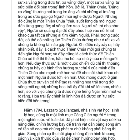
sự xa vắng trong đức tin, xa vắng ‘đầy’, một sự xa vắng ‘tự
sức biến đổi bên trong’ linh hồn. Bởi lẽ, Thiên Chúa, ‘Đấng
xa vắng’ thường nói trong im ắng và chỉ những ai im ắng
trong ao ước gặp gỡ Người mới nghe được Người. Nhưng
đó cũng là một Thiên Chúa “thấu suốt lòng dạ mỗi người
đến từng gang tấc; ai sống làm sao, Người sẽ trả cho như
vậy”; Người sẽ quảng đại đổ đầy phúc huệ vào nỗi khát
khao của tất cả những ai tìm kiếm Người. Phải, trong cuộc
đời, có thể có những lúc Thiên Chúa dường như ở rất xa và
chúng ta không tài nào gặp Người. Khi điều này xảy ra, hãy
nhận biết, đây là cách thức Thiên Chúa mời gọi chúng ta
đến gần Người hơn; và đây cũng là cách thức để Thiên
Chúa có thể thì thầm, hầu thu hút sự chú ý của mỗi người
hơn. Nếu đây thực sự là một ‘cuộc chiến’ dù chỉ thi thoảng,
chúng ta hãy cứ bình tĩnh hướng sự chú ý của mình đến
Thiên Chúa cho mạnh mẽ hơn và để cho nỗi khát khao chỉ
một mình Người được lớn lên hơn. Ước mong được ở gần
Chúa thực sự vẫn có thể tạo ra những hoa trái trong đời
sống mỗi người; những hoa trái ấy đôi khi sẽ lớn hơn, nhiều
hơn, so với việc chúng ta được nghe tiếng Ngài mồn một và
rõ ràng. Hoa trái ấy chính là linh hồn đã được ơn ‘tự sức
biến đổi bên trong’.
Năm 1794, Lazzaro Spallanzani, nhà sinh vật học, sinh
lý học, cũng là một linh mục Công Giáo người Ý trong
một nghiên cứu về loài dơi, đã phát hiện loài vật này có khả
năng điều chỉnh hướng bay để tránh vật cản bằng sóng âm
có tần số cao mà chúng phát ra chứ không phải bằng thị
giác. Sóng phản xạ thu hồi giúp chúng định hình khoảng
cách và kích thước của vật để chọn hướng bay phù hợp.