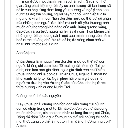
mua được một thanh niên rất chăm chỉ. Sau một thời
gian, ông phát hiện người này có ảnh hưởng rất lớn trong số
nô lệ của ông. Ông đem lòng yêu thương và ngỏ ý cho anh
được tự do; thế nhưng, người này từ chối. Anh tiếp tục là
một nô lệ vì anh muốn ‘liên đới đến mức có thể’ với số phận
của những con người đau khổ mà anh rất yêu thương; anh
muốn cứu họ trong khả năng của anh. Bằng gương sáng,
đạo đức và vui tươi, người nô lệ này đã cảm hoá không chỉ
những người bạn cùng cảnh ngộ của mình nhưng còn cảm
hoá được cả ông chủ. Và tất cả họ đã sống chan hoà với
nhau như một đại gia đình.
Anh Chị em,
Chúa Giêsu làm người, ‘liên đới đến mức có thể’ với con
người, không chỉ cảm hoá để mọi người nên một đại gia
đình; còn hơn một gia đình, họ là gia đình con cái Thiên
Chúa; không chỉ là con cái Thiên Chúa, Ngài giải thoát họ
khỏi cảnh nô lệ tội lỗi. Ngài phục hồi phẩm giá của mỗi
người và đưa họ vào Vương Quốc của Cha, cho họ được
thừa hưởng vinh quang Nước Trời.
Chúng ta có thể cầu nguyện,
“Lạy Chúa, phải chăng linh hồn con vẫn đang cùi hủi khi
con cố chấp trong một tội lỗi nào đó. Con biết, Chúa cũng
muốn chữa con, xin cho con nhận ra lòng thương xót Chúa,
Đấng đã dám ‘liên đới đến mức có thể’ với những tội nhân
mọi thời, cũng có thể là một tội nhân đáng thương như con”,
Amen.