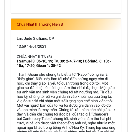
Chúa Nhật II Thường Niên B
Lm. Jude Siciliano, OP
13:59 14/01/2021
CHÚA NHẬT II TN (B)
I Samuel 3: 3b-10, 19; Tv. 39: 2-4, 7-10; I Côrintô. 6: 13c-
15a, 17-20; Gioan 1: 35-42
Thánh Gioan cho chúng ta biết là từ “Rabbi" có nghĩa là
"thầy giáo". Điều này làm tôi nhớ đến những ngày còn đi
học, khi thầy giáo là yếu tố quan trọng trong đời tôi. Một
giáo sư đăc biệt lúc tôi học năm thứ nhì ở đại học. Một giáo
sư anh văn mà sinh viên chúng tôi rất ngưỡng mộ. Từ đầu
học kỳ, chúng tôi vội vả ghi danh vào khoá học của ông ta,
vì giáo sư đó chỉ nhận một số lượng hạn chế sinh viên thôi.
Một vài người bạn của tôi và tôi được ghi danh vào lớp đó
và cho mình là may mắn. Chúng tôi rất thích các bài giáo sư
dạy. Và đến khi chúng tôi đọc bài của tác giả "Chaucer's,
bài Canterbury Tales" chúng tôi, sinh viên năm thứ hai phì
cười, vì bài đó được viết theo tiếng Anh cổ, nghe như là một
ngoại ngử khác trong tiếng Anh ở Hoa Kỳ. Trong lớp của ông
chúng tôi cẩn thận ghi chép lời giảng, nộp bài và làm bài thi