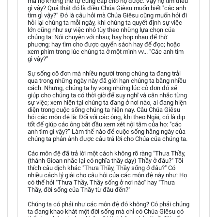
mà họ không thể tự cung cấp cho họ được. Vậy họ tìm điều
gì vậy? Quả thật đó là điều Chúa Giêsu muốn biết "các anh
tìm gì vậy?” Đó là câu hỏi mà Chúa Giêsu cũng muốn hỏi đi
hỏi lại chúng ta mỗi ngày, khi chúng ta quyết định sự việc
lớn cũng như sự việc nhỏ tùy theo những lựa chọn của
chúng ta: Nói chuyện với nhau; hay họp nhau để thờ
phượng; hay tìm cho được quyển sách hay để đọc; hoặc
xem phim trong lúc chúng ta ở một mình vv... "Các anh tìm
gì vậy?”
Sự sống cô đơn mà nhiều người trong chúng ta đang trải
qua trong những ngày này đã giới hạn chúng ta bằng nhiều
cách. Nhưng, chúng ta hy vọng những lúc cô đơn đó sẽ
giúp cho chúng ta có thời giờ để suy nghĩ và cân nhắc từng
sự việc; xem hiện tại chúng ta đang ở nơi nào, ai đang hiện
diện trong cuộc sống chúng ta hiện nay. Câu Chúa Giêsu
hỏi các môn đệ là: Đối với các ông, khi theo Ngài, có là dịp
tốt để giúp các ông bắt đầu xem xét nội tâm của họ: "các
anh tìm gì vậy?” Làm thế nào để cuộc sống hằng ngày của
chúng ta phản ảnh được câu trả lời cho Chúa của chúng ta.
Các môn đệ đã trả lời một cách không rõ ràng "Thưa Thầy,
(thánh Gioan nhắc lại có nghĩa thầy dạy) Thầy ở đâu?" Tôi
thích câu dịch khác "Thưa Thầy, Thầy sống ở đâu?" Có
nhiều cách lý giải cho câu hỏi của các môn đệ này như: Họ
có thể hỏi "Thưa Thầy, Thầy sống ở nơi nào" hay "Thưa
Thầy, đời sống của Thầy từ đâu đến?"
Chúng ta có phải như các môn đệ đó không? Có phải chúng
ta đang khao khát một đời sống mà chỉ có Chúa Giêsu có