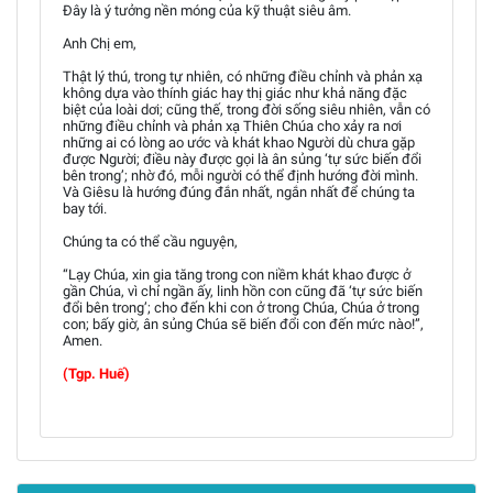
Đây là ý tưởng nền móng của kỹ thuật siêu âm.
Anh Chị em,
Thật lý thú, trong tự nhiên, có những điều chỉnh và phản xạ
không dựa vào thính giác hay thị giác như khả năng đặc
biệt của loài dơi; cũng thế, trong đời sống siêu nhiên, vẫn có
những điều chỉnh và phản xạ Thiên Chúa cho xảy ra nơi
những ai có lòng ao ước và khát khao Người dù chưa gặp
được Người; điều này được gọi là ân sủng ‘tự sức biến đổi
bên trong’; nhờ đó, mỗi người có thể định hướng đời mình.
Và Giêsu là hướng đúng đắn nhất, ngắn nhất để chúng ta
bay tới.
Chúng ta có thể cầu nguyện,
“Lạy Chúa, xin gia tăng trong con niềm khát khao được ở
gần Chúa, vì chỉ ngần ấy, linh hồn con cũng đã ‘tự sức biến
đổi bên trong’; cho đến khi con ở trong Chúa, Chúa ở trong
con; bấy giờ, ân sủng Chúa sẽ biến đổi con đến mức nào!”,
Amen.
(Tgp. Huế)