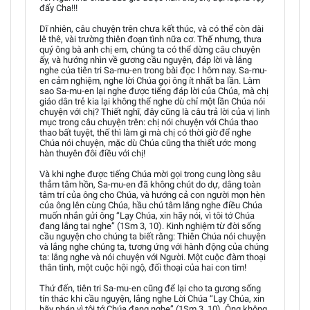
đấy Cha!!!
Dĩ nhiên, câu chuyện trên chưa kết thúc, và có thể còn dài
lê thê, vài trường thiên đoạn tình nữa cơ. Thế nhưng, thưa
quý ông bà anh chị em, chúng ta có thể dừng câu chuyện
ấy, và hướng nhìn về gương cầu nguyện, đáp lời và lắng
nghe của tiên tri Sa-mu-en trong bài đọc I hôm nay. Sa-mu-
en cảm nghiệm, nghe lời Chúa gọi ông ít nhất ba lần. Làm
sao Sa-mu-en lại nghe được tiếng đáp lời của Chúa, mà chị
giáo dân trẻ kia lại không thể nghe dù chỉ một lần Chúa nói
chuyện với chị? Thiết nghĩ, đây cũng là câu trả lời của vị linh
mục trong câu chuyện trên: chị nói chuyện với Chúa thao
thao bất tuyệt, thế thì làm gì mà chị có thời giờ để nghe
Chúa nói chuyện, mặc dù Chúa cũng tha thiết ước mong
hàn thuyên đôi điều với chị!
Và khi nghe được tiếng Chúa mời gọi trong cung lòng sâu
thẳm tâm hồn, Sa-mu-en đã không chút do dự, dâng toàn
tâm trí của ông cho Chúa, và hướng cả con người mọn hèn
của ông lên cùng Chúa, hầu chú tâm lắng nghe điều Chúa
muốn nhắn gửi ông “Lạy Chúa, xin hãy nói, vì tôi tớ Chúa
đang lắng tai nghe” (1Sm 3, 10). Kinh nghiệm từ đời sống
cầu nguyện cho chúng ta biết rằng: Thiên Chúa nói chuyện
và lắng nghe chúng ta, tương ứng với hành động của chúng
ta: lắng nghe và nói chuyện với Người. Một cuộc đàm thoại
thân tình, một cuộc hội ngộ, đối thoại của hai con tim!
Thứ đến, tiên tri Sa-mu-en cũng để lại cho ta gương sống
tín thác khi cầu nguyện, lắng nghe Lời Chúa “Lạy Chúa, xin
hãy phán vì tôi tớ Chúa đang nghe” (1Sm 3, 10). Ông không