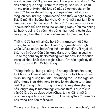
với Ngài đến nỗi “Ngoài cửa cũng không còn chỗ đứng”, “Vì
dân chúng quá đông”. Thực tế là vậy, tại sao Chúa Giêsu
không nhìn thấy tình thế khó xử này để có một giải pháp
nào đó? Tại sao Ngài không di chuyển đến một khu vực
rộng lớn hơn, nơi mọi người có thể nhìn thấy và nghe Ngài?
Đây là một tình huống thú vị chuyên chở một ý nghĩa thiêng
liêng sâu sắc đến bất ngờ: Ai đến với Chúa Giêsu, người ấy
‘tự sức biến đổi bên trong’ bởi ân sủng Ngài, điều mà chúng
ta thường gọi là lửa yêu mến; cũng như ngoài việc tử đạo
bằng máu, Hội Thánh còn nói đến việc tử đạo bằng lửa.
Thật khó để trả lời hai câu hỏi trên, nhưng có một điều
chúng ta có thể đoan chắc là những người đến để nghe
Chúa Giêsu, cả khi họ không thể diện đối diện với Ngài; dẫu
thế, họ vẫn được đền đáp xứng đáng cho lòng tin của họ.
Tin Mừng hôm nay tiết lộ một nguyên tắc tâm linh rất quan
trọng; ai khao khát được ở gần Chúa, tâm hồn người ấy đã
được ‘tự sức biến đổi bên trong’.
Thông thường, chúng ta cũng có những trải nghiệm tương
tự. Chúng ta khao khát được thấy, được nghe Chúa nói với
mình, nhưng dường như điều đó không thể. Có thể Ngài đã
đến, nhưng Ngài đến trong im ắng khiến chúng ta không
biết Ngài đang ở đâu. Trong trường hợp này, đừng bao giờ
nản lòng vì đây là một trải nghiệm cần thiết. Thực tế của
vấn đề là, ước ao được ở bên Chúa, tự nó, đã là một ân
phúc, một quà tặng và điều đó có khả năng ‘tự sức biến đổi
bên trong’ linh hồn mỗi người.
Chúng ta có thể gọi đây là ‘sự xa vắng của Thiên Chúa’; một