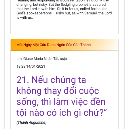
Hearing and responding to God’s invitation is not only life-
changing, but risky. But the fledgling prophet is assured
that the Lord is with him. So it is for us, called forth to be
God’s spokespersons – risky but, as with Samuel, the Lord
is with us.
Mỗi Ngày Một Câu Danh Ngôn Của Các Thánh
Lm. Giuse Maria Nhân Tài, csjb.
18:28 14/01/2021
21. Nếu chúng ta
không thay đổi cuộc
sống, thì làm việc đền
tội nào có ích gì chứ?”
(Thánh Augustine)