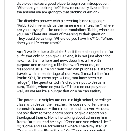
disciples makes a good place to begin our introspection:
"What are you looking for?" How do our daily lives reflect
the answer we are giving to that probing question?
The disciples answer with a seeming-bland response.
"Rabbi (John reminds us the name means "teacher") where
are you staying?" I like another translation: "Rabbi, where do
you live? There are layers of meaning to their question.
They could be asking, "Where do you have life?" Or, "Where
does your life come from?"
Aren’t we like those disciples? Isn’t there a hunger in us for
a life that only he can give us? And, it is not just about the
next life. It is life here and now: deep life; a life with
purpose and meaning; a life that won’t wear out, or
disappoint us; a life no credit card can purchase; a life that
travels with us each stage of our lives. (I recall a line from
Psalm 90:1, "In every age, O Lord, you have been our
refuge.") The question John’s disciples put to Jesus is
ours, "Rabbi, where do you live?" It is also our prayer as
well, as we realize a hunger that only he can satisfy.
The potential disciples are not in a high school, or college
class with Jesus, the Teacher. He does not offer them a
semester’s course – three months and it’s over. He does
not ask them to write a term paper, or give a report on a
theological theme. Nor is he talking about admiring him
from afar – instead he says, "Come and see where I live."
Or, "Come and see for yourself where I have my life." Or,
"Come and have life with me." Or, "Come and see what