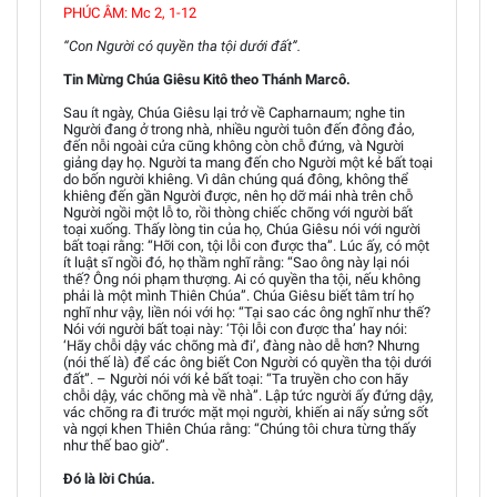
PHÚC ÂM: Mc 2, 1-12
“Con Người có quyền tha tội dưới đất”.
Tin Mừng Chúa Giêsu Kitô theo Thánh Marcô.
Sau ít ngày, Chúa Giêsu lại trở về Capharnaum; nghe tin
Người đang ở trong nhà, nhiều người tuôn đến đông đảo,
đến nỗi ngoài cửa cũng không còn chỗ đứng, và Người
giảng dạy họ. Người ta mang đến cho Người một kẻ bất toại
do bốn người khiêng. Vì dân chúng quá đông, không thể
khiêng đến gần Người được, nên họ dỡ mái nhà trên chỗ
Người ngồi một lỗ to, rồi thòng chiếc chõng với người bất
toại xuống. Thấy lòng tin của họ, Chúa Giêsu nói với người
bất toại rằng: “Hỡi con, tội lỗi con được tha”. Lúc ấy, có một
ít luật sĩ ngồi đó, họ thầm nghĩ rằng: “Sao ông này lại nói
thế? Ông nói phạm thượng. Ai có quyền tha tội, nếu không
phải là một mình Thiên Chúa”. Chúa Giêsu biết tâm trí họ
nghĩ như vậy, liền nói với họ: “Tại sao các ông nghĩ như thế?
Nói với người bất toại này: ‘Tội lỗi con được tha’ hay nói:
‘Hãy chỗi dậy vác chõng mà đi’, đàng nào dễ hơn? Nhưng
(nói thế là) để các ông biết Con Người có quyền tha tội dưới
đất”. – Người nói với kẻ bất toại: “Ta truyền cho con hãy
chỗi dậy, vác chõng mà về nhà”. Lập tức người ấy đứng dậy,
vác chõng ra đi trước mặt mọi người, khiến ai nấy sửng sốt
và ngợi khen Thiên Chúa rằng: “Chúng tôi chưa từng thấy
như thế bao giờ”.
Đó là lời Chúa.