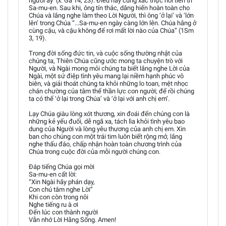
người ấy’ (x. Ga 14, 23). Điều này cũng xác thực nơi tiên tri
Sa-mu-en. Sau khi, ông tín thác, dâng hiến hoàn toàn cho
Chúa và lắng nghe làm theo Lời Người, thì ông ‘ở lại’ và ‘lớn
lên’ trong Chúa “...Sa-mu-en ngày càng lớn lên. Chúa hằng ở
cùng cậu, và cậu không để rơi mất lời nào của Chúa” (1Sm
3, 19).
Trong đời sống đức tin, và cuộc sống thường nhật của
chúng ta, Thiên Chúa cũng ước mong ta chuyện trò với
Người, và Ngài mong mỏi chúng ta biết lắng nghe Lời của
Ngài, một sứ điệp tình yêu mang lại niềm hạnh phúc vô
biên, và giải thoát chúng ta khỏi những lo toan, mệt nhọc
chán chường của tâm thể thần lực con người; để rồi chúng
ta có thể ‘ở lại trong Chúa’ và ‘ở lại với anh chị em’.
Lạy Chúa giàu lòng xót thương, xin đoái đến chúng con là
những kẻ yếu đuối, dễ ngã xa, tách lìa khỏi tình yêu bao
dung của Người và lòng yêu thương của anh chị em. Xin
ban cho chúng con một trái tim luôn biết rộng mở, lắng
nghe thấu đáo, chấp nhận hoàn toàn chương trình của
Chúa trong cuộc đời của mỗi người chúng con.
Đáp tiếng Chúa gọi mời
Sa-mu-en cất lời:
“Xin Ngài hãy phán dạy,
Con chú tâm nghe Lời”
Khi con còn trong nôi
Nghe tiếng ru à ơi
Đến lúc con thành người
Vẫn nhớ Lời Hằng Sống. Amen!