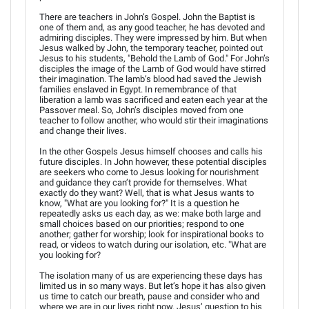
There are teachers in John’s Gospel. John the Baptist is
one of them and, as any good teacher, he has devoted and
admiring disciples. They were impressed by him. But when
Jesus walked by John, the temporary teacher, pointed out
Jesus to his students, "Behold the Lamb of God." For John’s
disciples the image of the Lamb of God would have stirred
their imagination. The lamb’s blood had saved the Jewish
families enslaved in Egypt. In remembrance of that
liberation a lamb was sacrificed and eaten each year at the
Passover meal. So, John’s disciples moved from one
teacher to follow another, who would stir their imaginations
and change their lives.
In the other Gospels Jesus himself chooses and calls his
future disciples. In John however, these potential disciples
are seekers who come to Jesus looking for nourishment
and guidance they can’t provide for themselves. What
exactly do they want? Well, that is what Jesus wants to
know, "What are you looking for?" It is a question he
repeatedly asks us each day, as we: make both large and
small choices based on our priorities; respond to one
another; gather for worship; look for inspirational books to
read, or videos to watch during our isolation, etc. "What are
you looking for?
The isolation many of us are experiencing these days has
limited us in so many ways. But let’s hope it has also given
us time to catch our breath, pause and consider who and
where we are in our lives right now. Jesus’ question to his