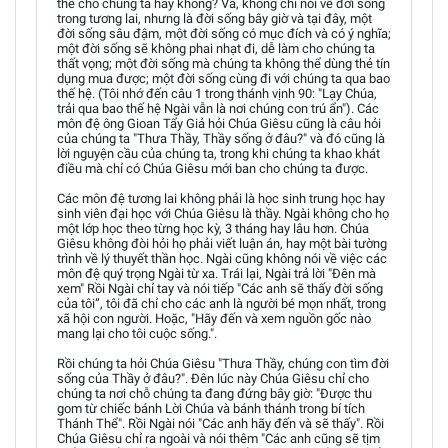
thể cho chúng ta hay không? Và, không chỉ nói về đời sống
trong tương lai, nhưng là đời sống bây giờ và tại đây, một
đời sống sâu đậm, một đời sống có mục đích và có ý nghĩa;
một đời sống sẽ không phai nhạt đi, dễ làm cho chúng ta
thất vọng; một đời sống mà chúng ta không thể dùng thẻ tín
dụng mua được; một đời sống cùng đi với chúng ta qua bao
thế hệ. (Tôi nhớ đến câu 1 trong thánh vịnh 90: "Lạy Chúa,
trải qua bao thế hệ Ngài vẫn là nơi chúng con trú ẩn"). Các
môn đệ ông Gioan Tẩy Giả hỏi Chúa Giêsu cũng là câu hỏi
của chúng ta "Thưa Thầy, Thầy sống ở đâu?" và đó cũng là
lời nguyện cầu của chúng ta, trong khi chúng ta khao khát
điều mà chỉ có Chúa Giêsu mới ban cho chúng ta được.
Các môn đệ tương lai không phải là học sinh trung học hay
sinh viên đại học với Chúa Giêsu là thầy. Ngài không cho họ
một lớp học theo từng học kỳ, 3 tháng hay lâu hơn. Chúa
Giêsu không đòi hỏi họ phải viết luận án, hay một bài tường
trình về lý thuyết thần học. Ngài cũng không nói về việc các
môn đệ quý trọng Ngài từ xa. Trái lại, Ngài trả lời "Đên mà
xem" Rồi Ngài chỉ tay và nói tiếp "Các anh sẽ thấy đời sống
của tôi”, tôi đã chỉ cho các anh là người bé mọn nhất, trong
xã hội con người. Hoặc, "Hãy đến và xem nguồn gốc nào
mang lại cho tôi cuộc sống.".
Rồi chúng ta hỏi Chúa Giêsu "Thưa Thầy, chúng con tìm đời
sống của Thầy ở đâu?". Đên lúc này Chúa Giêsu chỉ cho
chúng ta nơi chỗ chúng ta đang đứng bây giờ: "Được thu
gom từ chiếc bánh Lời Chúa và bánh thánh trong bí tích
Thánh Thể". Rồi Ngài nói "Các anh hãy đến và sẽ thấy". Rồi
Chúa Giêsu chỉ ra ngoài và nói thêm "Các anh cũng sẽ tịm