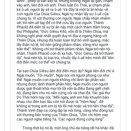
lành!”, phép lạ vẫn xảy ra; nhưng không, Ngài lại gần, chạm
vào anh, liên đới với anh. Theo luật Do Thái, ai chạm phải
kẻ ô uế, người ấy sẽ ra ô uế. Và đây là một bí ẩn khác về
con người của Chúa Giêsu, Ngài tự nhận lấy sự ô uế của
chúng ta. Vì xót thương con người, Ngài chấp nhận nhiễm
uế, trở nên uế tạp để có thể cứu lấy con người. Thánh
Phaolô đã diễn tả sự bí ẩn này một cách thâm trầm trong
thư Philipphê, “Đức Giêsu Kitô, vốn dĩ là Thiên Chúa, mà
không nghĩ phải nhất quyết duy trì địa vị ngang hàng với
Thiên Chúa, nhưng đã hoàn toàn trút bỏ vinh quang, mặc
lấy thân nô lệ, trở nên giống phàm nhân, sống như người
trần thế”. Không chỉ trở thành phàm nhân, Ngài trở nên tội
nhân; Thánh Phaolô còn đi xa hơn, “Đức Giêsu đã trở thành
tội”, hoá nên tội, bị loại trừ, chuốc lấy ô uế trên mình để ‘liên
đới đến mức có thể’ với chúng ta.
Tại sao Chúa Giêsu liên đới đến mức ấy? Ngài liên đới chỉ vì
Ngài muốn, “Tôi muốn”, Ngài nói với người phong cùi như
thế. Ngài muốn con người không chỉ lành lặn phần xác
nhưng được lành thánh phần hồn; Ngài muốn con người
được giải thoát khỏi mọi tội lỗi vốn là điều đang giết chết
nó, đang làm cho nó nên cứng cỏi và chai đá. Tác giả thư
Do Thái hôm nay nói, “Mỗi ngày, anh em hãy khuyên bảo
nhau cho đến bao lâu còn nói được là “Hôm Nay”, để
không ai trong anh em bị tội lỗi mê hoặc và trở nên chai đá”;
Thánh Vịnh đáp ca cũng lặp lại nỗi lòng, cũng như động lực
xót thương bên trong của Thiên Chúa, “Ước chi hôm nay
các ngươi nghe tiếng Ta, ‘Các ngươi đừng cứng lòng’”.
Trong thời kỳ nô lệ, một ông chủ da trắng rất hà khắc đã