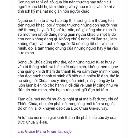
Con người ta vì cái tôi qúa lớn nên thường hay trách cứ
người khác khi họ làm không vừa ý của mình, và có khi vì
tính ích kỷ mà nạt nộ giận hờn người khác.
Người có tính tự ái và hấp tấp thì thường làm thương tổn
đến người khác, bởi vì thông thường những con người như
thế thường hay có “bệnh” tự mãn, cái gì cũng cho mình là
số một nên rất dễ dàng nóng giận người khác vì một lý do
cỏn con không đáng gì. Không chú ý nghe rồi làm sai, làm
không được và trách cứ người đã có lòng tốt chỉ vẻ cho
mình, đó là tâm trạng chung của những người hay ỷ lại vào
sức mình.
Sống Lời Chúa cũng như thế, có những người Ki-tô hữu ỷ
vào trí thông minh và hiểu biết của mình, không thèm nghe
cha giảng khi đi tham dự thánh lễ, và cảm thấy mình không
cần đọc sách thánh vì mình đã biết quá nhiều lẽ đạo, thế là
họ sống Lời Chúa theo ý riêng của mình, mà ý riêng ấy là
luôn luôn biện hộ cho hành vi dễ dãi về luân lý cũng như về
đức tin của mình, nên họ thường nói: giữ đạo tại tâm.
Tâm của mỗi người muốn gì nghĩ gì ai mà biết được, chỉ có
Thiên Chúa, cho nên phải có trong lòng mới tràn ra ngoài,
đó chính là lời khuyến cáo của Đức Chúa Giê-su vậy.
Ai tự hào nói mình giỏi kinh thánh thì phải hiểu câu ấy của
Đức Chúa Giê-su.
Lm. Giuse Maria Nhân Tài, csjb.