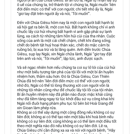
người bí ẩn của Chúa Giêsu. Bí ẩn đó là, Ngài tự nhận lấy sự
ô uế của chúng ta, trở thành tội vì chúng ta, Ngài muốn ‘liên
đới đến mức có thể’ với con người; chi tiết nhỏ ấy là, Ngài
“giơ tay đặt trên người ấy và nói, ‘Tôi muốn’”.
Đến với Chúa Giêsu hôm nay là một con người bất hạnh bị
xã hội gạt ra bên lề, một con hủi. Bất hạnh không chỉ vì anh
chuốc lấy cùi hủi nhưng bất hạnh vì anh gặp phải sự lạnh
lùng, xa cách từ những tâm hồn hủi cùi của tha nhân. Cuộc
sống của anh là một cái chết chậm, chết khi đang sống;
chết do bệnh tật huỷ hoại thân xác, chết do mặc cảm bị
ruồng bỏ, bị xua trừ và bị lãng quên. Anh đến trước Chúa
Giêsu, sụp lạy Ngài, xin Ngài chữa lành, Ngài “giơ tay đặt
trên anh và nói, ‘Tôi muốn’”; lập tức, anh được sạch.
Và sẽ ngạc nhiên hơn nếu chúng ta coi sự lở lói của cùi hủi
như một biểu tượng tàn phá của tội lỗi với một bí ẩn huyền
nhiệm hơn, thẳm sâu hơn. Đó là Chúa Giêsu, Con Thiên
Chúa đã trở nên ‘liên đới đến mức có thể’ với con người;
nhờ đó, Ngài có thể tỏ lòng thương xót con người vốn là
những tội nhân cũng như để chuốc lấy tội lỗi của tội nhân.
Bí ẩn huyền nhiệm này đã phần nào được mặc khải cũng
như đã tiềm tàng ngay từ lúc khởi đầu sứ vụ công khai khi
Ngài nối đuôi hạng phàm phu tục tử bên bờ Hoà Giang để
xin Gioan làm phép rửa.
Không ai có thể xây dựng một cộng đồng nếu không có sự
liên đới; không ai có thể tạo nên một bầu khí hoà bình nếu
không có sự liên đới; cũng không ai có thể làm một điều tốt
theo một nghĩa nào đó nếu không có sự liên đới. Lẽ ra,
Chúa Giêsu chỉ cần đứng xa xa và nói với người bệnh, “Hãy