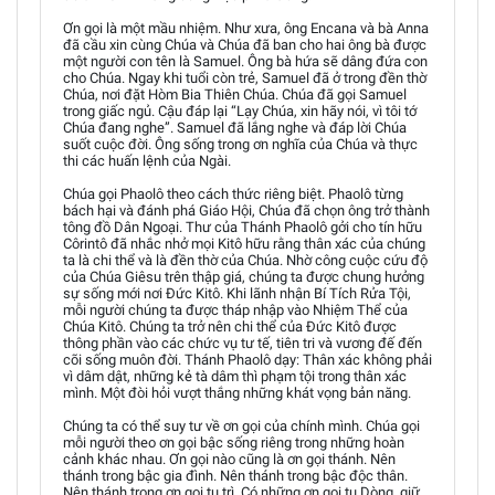
Ơn gọi là một mầu nhiệm. Như xưa, ông Encana và bà Anna
đã cầu xin cùng Chúa và Chúa đã ban cho hai ông bà được
một người con tên là Samuel. Ông bà hứa sẽ dâng đứa con
cho Chúa. Ngay khi tuổi còn trẻ, Samuel đã ở trong đền thờ
Chúa, nơi đặt Hòm Bia Thiên Chúa. Chúa đã gọi Samuel
trong giấc ngủ. Cậu đáp lại “Lạy Chúa, xin hãy nói, vì tôi tớ
Chúa đang nghe”. Samuel đã lắng nghe và đáp lời Chúa
suốt cuộc đời. Ông sống trong ơn nghĩa của Chúa và thực
thi các huấn lệnh của Ngài.
Chúa gọi Phaolô theo cách thức riêng biệt. Phaolô từng
bách hại và đánh phá Giáo Hội, Chúa đã chọn ông trở thành
tông đồ Dân Ngoại. Thư của Thánh Phaolô gởi cho tín hữu
Côrintô đã nhắc nhở mọi Kitô hữu rằng thân xác của chúng
ta là chi thể và là đền thờ của Chúa. Nhờ công cuộc cứu độ
của Chúa Giêsu trên thập giá, chúng ta được chung hưởng
sự sống mới nơi Đức Kitô. Khi lãnh nhận Bí Tích Rửa Tội,
mỗi người chúng ta được tháp nhập vào Nhiệm Thể của
Chúa Kitô. Chúng ta trở nên chi thể của Đức Kitô được
thông phần vào các chức vụ tư tế, tiên tri và vương đế đến
cõi sống muôn đời. Thánh Phaolô dạy: Thân xác không phải
vì dâm dật, những kẻ tà dâm thì phạm tội trong thân xác
mình. Một đòi hỏi vượt thắng những khát vọng bản năng.
Chúng ta có thể suy tư về ơn gọi của chính mình. Chúa gọi
mỗi người theo ơn gọi bậc sống riêng trong những hoàn
cảnh khác nhau. Ơn gọi nào cũng là ơn gọi thánh. Nên
thánh trong bậc gia đình. Nên thánh trong bậc độc thân.
Nên thánh trong ơn gọi tu trì. Có những ơn gọi tu Dòng, giữ