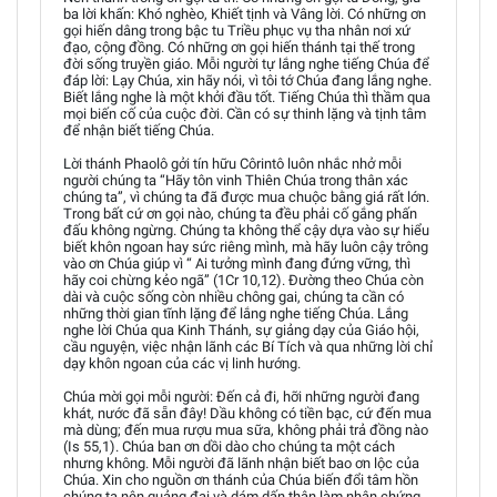
ba lời khấn: Khó nghèo, Khiết tịnh và Vâng lời. Có những ơn
gọi hiến dâng trong bậc tu Triều phục vụ tha nhân nơi xứ
đạo, cộng đồng. Có những ơn gọi hiến thánh tại thế trong
đời sống truyền giáo. Mỗi người tự lắng nghe tiếng Chúa để
đáp lời: Lạy Chúa, xin hãy nói, vì tôi tớ Chúa đang lắng nghe.
Biết lắng nghe là một khởi đầu tốt. Tiếng Chúa thì thầm qua
mọi biến cố của cuộc đời. Cần có sự thinh lặng và tịnh tâm
để nhận biết tiếng Chúa.
Lời thánh Phaolô gởi tín hữu Côrintô luôn nhắc nhở mỗi
người chúng ta “Hãy tôn vinh Thiên Chúa trong thân xác
chúng ta”, vì chúng ta đã được mua chuộc bằng giá rất lớn.
Trong bất cứ ơn gọi nào, chúng ta đều phải cố gắng phấn
đấu không ngừng. Chúng ta không thể cậy dựa vào sự hiểu
biết khôn ngoan hay sức riêng mình, mà hãy luôn cậy trông
vào ơn Chúa giúp vì “ Ai tưởng mình đang đứng vững, thì
hãy coi chừng kẻo ngã” (1Cr 10,12). Đường theo Chúa còn
dài và cuộc sống còn nhiều chông gai, chúng ta cần có
những thời gian tĩnh lặng để lắng nghe tiếng Chúa. Lắng
nghe lời Chúa qua Kinh Thánh, sự giảng dạy của Giáo hội,
cầu nguyện, việc nhận lãnh các Bí Tích và qua những lời chỉ
dạy khôn ngoan của các vị linh hướng.
Chúa mời gọi mỗi người: Đến cả đi, hỡi những người đang
khát, nước đã sẵn đây! Dầu không có tiền bạc, cứ đến mua
mà dùng; đến mua rượu mua sữa, không phải trả đồng nào
(Is 55,1). Chúa ban ơn dồi dào cho chúng ta một cách
nhưng không. Mỗi người đã lãnh nhận biết bao ơn lộc của
Chúa. Xin cho nguồn ơn thánh của Chúa biến đổi tâm hồn
chúng ta nên quảng đại và dám dấn thân làm nhân chứng