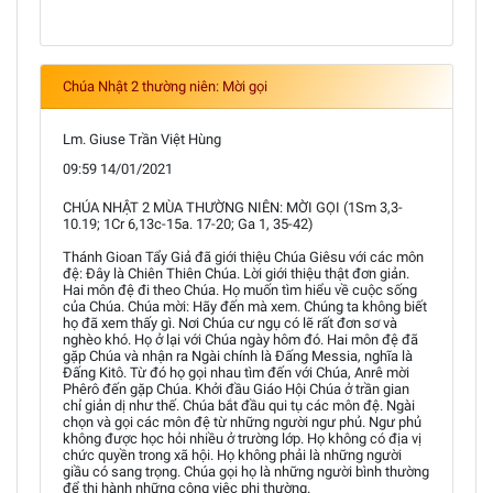
Chúa Nhật 2 thường niên: Mời gọi
Lm. Giuse Trần Việt Hùng
09:59 14/01/2021
CHÚA NHẬT 2 MÙA THƯỜNG NIÊN: MỜI GỌI (1Sm 3,3-
10.19; 1Cr 6,13c-15a. 17-20; Ga 1, 35-42)
Thánh Gioan Tẩy Giả đã giới thiệu Chúa Giêsu với các môn
đệ: Đây là Chiên Thiên Chúa. Lời giới thiệu thật đơn giản.
Hai môn đệ đi theo Chúa. Họ muốn tìm hiểu về cuộc sống
của Chúa. Chúa mời: Hãy đến mà xem. Chúng ta không biết
họ đã xem thấy gì. Nơi Chúa cư ngụ có lẽ rất đơn sơ và
nghèo khó. Họ ở lại với Chúa ngày hôm đó. Hai môn đệ đã
gặp Chúa và nhận ra Ngài chính là Đấng Messia, nghĩa là
Đấng Kitô. Từ đó họ gọi nhau tìm đến với Chúa, Anrê mời
Phêrô đến gặp Chúa. Khởi đầu Giáo Hội Chúa ở trần gian
chỉ giản dị như thế. Chúa bắt đầu qui tụ các môn đệ. Ngài
chọn và gọi các môn đệ từ những người ngư phủ. Ngư phủ
không được học hỏi nhiều ở trường lớp. Họ không có địa vị
chức quyền trong xã hội. Họ không phải là những người
giầu có sang trọng. Chúa gọi họ là những người bình thường
để thi hành những công việc phi thường.