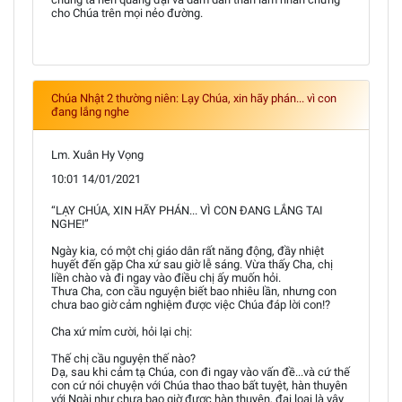
cho Chúa trên mọi nẻo đường.
Chúa Nhật 2 thường niên: Lạy Chúa, xin hãy phán... vì con
đang lắng nghe
Lm. Xuân Hy Vọng
10:01 14/01/2021
“LẠY CHÚA, XIN HÃY PHÁN... VÌ CON ĐANG LẮNG TAI
NGHE!”
Ngày kia, có một chị giáo dân rất năng động, đầy nhiệt
huyết đến gặp Cha xứ sau giờ lễ sáng. Vừa thấy Cha, chị
liền chào và đi ngay vào điều chị ấy muốn hỏi.
Thưa Cha, con cầu nguyện biết bao nhiêu lần, nhưng con
chưa bao giờ cảm nghiệm được việc Chúa đáp lời con!?
Cha xứ mỉm cười, hỏi lại chị:
Thế chị cầu nguyện thế nào?
Dạ, sau khi cảm tạ Chúa, con đi ngay vào vấn đề...và cứ thế
con cứ nói chuyện với Chúa thao thao bất tuyệt, hàn thuyên
với Ngài như chưa bao giờ được hàn thuyên, đại loại là vậy