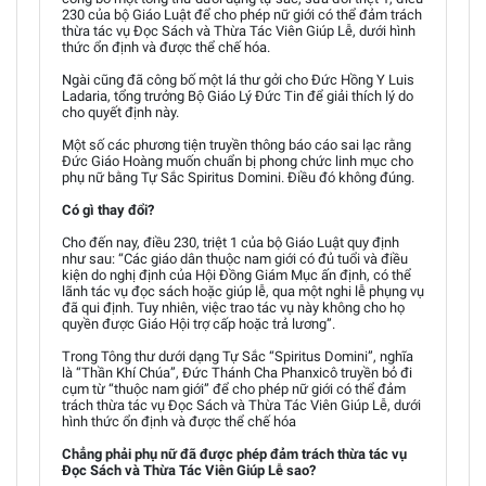
230 của bộ Giáo Luật để cho phép nữ giới có thể đảm trách
thừa tác vụ Đọc Sách và Thừa Tác Viên Giúp Lễ, dưới hình
thức ổn định và được thể chế hóa.
Ngài cũng đã công bố một lá thư gởi cho Đức Hồng Y Luis
Ladaria, tổng trưởng Bộ Giáo Lý Đức Tin để giải thích lý do
cho quyết định này.
Một số các phương tiện truyền thông báo cáo sai lạc rằng
Đức Giáo Hoàng muốn chuẩn bị phong chức linh mục cho
phụ nữ bằng Tự Sắc Spiritus Domini. Điều đó không đúng.
Có gì thay đổi?
Cho đến nay, điều 230, triệt 1 của bộ Giáo Luật quy định
như sau: “Các giáo dân thuộc nam giới có đủ tuổi và điều
kiện do nghị định của Hội Ðồng Giám Mục ấn định, có thể
lãnh tác vụ đọc sách hoặc giúp lễ, qua một nghi lễ phụng vụ
đã qui định. Tuy nhiên, việc trao tác vụ này không cho họ
quyền được Giáo Hội trợ cấp hoặc trả lương”.
Trong Tông thư dưới dạng Tự Sắc “Spiritus Domini”, nghĩa
là “Thần Khí Chúa”, Đức Thánh Cha Phanxicô truyền bỏ đi
cụm từ “thuộc nam giới” để cho phép nữ giới có thể đảm
trách thừa tác vụ Đọc Sách và Thừa Tác Viên Giúp Lễ, dưới
hình thức ổn định và được thể chế hóa
Chẳng phải phụ nữ đã được phép đảm trách thừa tác vụ
Đọc Sách và Thừa Tác Viên Giúp Lễ sao?