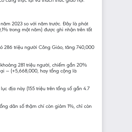
ó cùng thực tại và thách thức giáo hội.
o năm 2023 so với năm trước. Đây là phát
0,1% trong một năm) được ghi nhận trên tất
 286 triệu người Công Giáo, tăng 740,000
 khoảng 281 triệu người, chiếm gần 20%
ại — (+5,668,000, hay tổng cộng là
ục địa này (155 triệu trên tổng số gần 4.7
tổng dân số thậm chí còn giảm 1%, chỉ còn