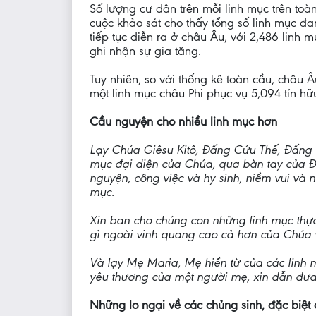
Số lượng cư dân trên mỗi linh mục trên toà
cuộc khảo sát cho thấy tổng số linh mục 
tiếp tục diễn ra ở châu Âu, với 2,486 linh 
ghi nhận sự gia tăng.
Tuy nhiên, so với thống kê toàn cầu, châu Â
một linh mục châu Phi phục vụ 5,094 tín h
Cầu nguyện cho nhiều linh mục hơn
Lạy Chúa Giêsu Kitô, Đấng Cứu Thế, Đấng đ
mục đại diện của Chúa, qua bàn tay của Đứ
nguyện, công việc và hy sinh, niềm vui và 
mục.
Xin ban cho chúng con những linh mục thực
gì ngoài vinh quang cao cả hơn của Chúa v
Và lạy Mẹ Maria, Mẹ hiền từ của các linh m
yêu thương của một người mẹ, xin dẫn đưa 
Những lo ngại về các chủng sinh, đặc biệt