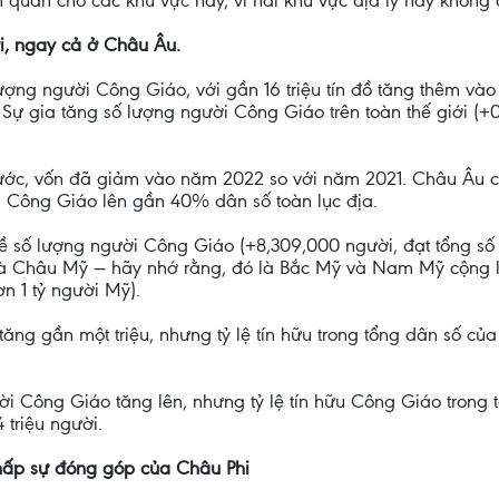
quan cho các khu vực này, vì hai khu vực địa lý này không c
i, ngay cả ở Châu Âu.
 lượng người Công Giáo, với gần 16 triệu tín đồ tăng thêm và
. Sự gia tăng số lượng người Công Giáo trên toàn thế giới (+
ớc, vốn đã giảm vào năm 2022 so với năm 2021. Châu Âu có
i Công Giáo lên gần 40% dân số toàn lục địa.
về số lượng người Công Giáo (+8,309,000 người, đạt tổng số
eo là Châu Mỹ — hãy nhớ rằng, đó là Bắc Mỹ và Nam Mỹ cộng l
n 1 tỷ người Mỹ).
g gần một triệu, nhưng tỷ lệ tín hữu trong tổng dân số của l
 Công Giáo tăng lên, nhưng tỷ lệ tín hữu Công Giáo trong 
 triệu người.
hấp sự đóng góp của Châu Phi