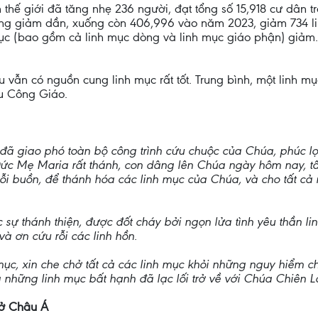
n thế giới đã tăng nhẹ 236 người, đạt tổng số 15,918 cư dân 
đang giảm dần, xuống còn 406,996 vào năm 2023, giảm 734 l
mục (bao gồm cả linh mục dòng và linh mục giáo phận) giảm. C
u vẫn có nguồn cung linh mục rất tốt. Trung bình, một linh mụ
ữu Công Giáo.
ã giao phó toàn bộ công trình cứu chuộc của Chúa, phúc lợi 
c Mẹ Maria rất thánh, con dâng lên Chúa ngày hôm nay, tất c
nỗi buồn, để thánh hóa các linh mục của Chúa, và cho tất c
 sự thánh thiện, được đốt cháy bởi ngọn lửa tình yêu thần l
à ơn cứu rỗi các linh hồn.
ục, xin che chở tất cả các linh mục khỏi những nguy hiểm ch
những linh mục bất hạnh đã lạc lối trở về với Chúa Chiên 
 ở Châu Á