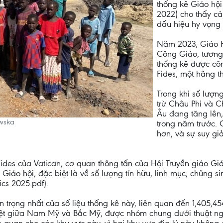
thống kê Giáo hộ
2022) cho thấy c
dấu hiệu hy vọng t
Năm 2023, Giáo H
Công Giáo, tương 
thống kê được cô
Fides, một hãng th
Trong khi số lượn
trừ Châu Phi và 
Âu đang tăng lên
owska
trong năm trước. 
hơn, và sự suy g
des của Vatican, cơ quan thông tấn của Hội Truyền giáo Giá
 Giáo hội, đặc biệt là về số lượng tín hữu, linh mục, chủng s
ics 2025.pdf).
an trọng nhất của số liệu thống kê này, liên quan đến 1,405
biệt giữa Nam Mỹ và Bắc Mỹ, được nhóm chung dưới thuật 