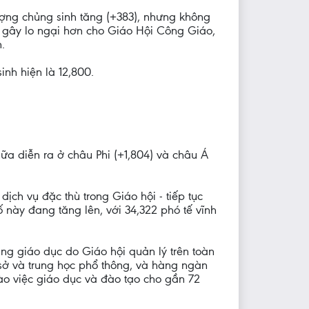
ố lượng chủng sinh tăng (+383), nhưng không
 gây lo ngại hơn cho Giáo Hội Công Giáo,
.
inh hiện là 12,800.
 nữa diễn ra ở châu Phi (+1,804) và châu Á
dịch vụ đặc thù trong Giáo hội - tiếp tục
 số này đang tăng lên, với 34,322 phó tế vĩnh
ng giáo dục do Giáo hội quản lý trên toàn
 sở và trung học phổ thông, và hàng ngàn
ào việc giáo dục và đào tạo cho gần 72