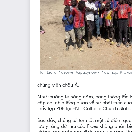
fot. Biuro Prasowe Kapucynów - Prowincja Krak
chủng viện châu Á.
Như thường lệ hàng năm, hãng thông tấn Fi
cấp cái nhìn tổng quan về sự phát triển của
thấy tệp PDF tại EN - Catholic Church Statist
Sau đây, chúng tôi tóm tắt một số điểm qu
lưu ý rằng dữ liệu của Fides không phân 