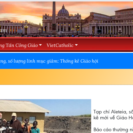
Nam
ng Tấn Công Giáo
VietCatholic
ăng, số lượng linh mục giảm: Thống kê Giáo hội
Tạp chí Aleteia, s
kê mới về Giáo Hộ
Báo cáo thường ni