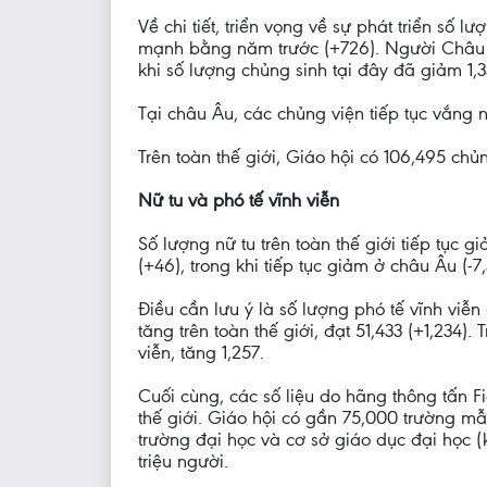
Về chi tiết, triển vọng về sự phát triển số 
mạnh bằng năm trước (+726). Người Châu P
khi số lượng chủng sinh tại đây đã giảm 1,3
Tại châu Âu, các chủng viện tiếp tục vắng 
Trên toàn thế giới, Giáo hội có 106,495 chủ
Nữ tu và phó tế vĩnh viễn
Số lượng nữ tu trên toàn thế giới tiếp tục g
(+46), trong khi tiếp tục giảm ở châu Âu (-
Điều cần lưu ý là số lượng phó tế vĩnh viễn 
tăng trên toàn thế giới, đạt 51,433 (+1,234).
viễn, tăng 1,257.
Cuối cùng, các số liệu do hãng thông tấn F
thế giới. Giáo hội có gần 75,000 trường mẫ
trường đại học và cơ sở giáo dục đại học 
triệu người.