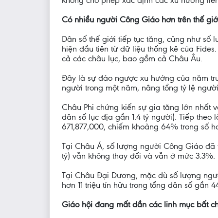
không cho phép xác định các xu hướng liên 
Có nhiều người Công Giáo hơn trên thế giớ
Dân số thế giới tiếp tục tăng, cũng như số
hiện đầu tiên từ dữ liệu thống kê của Fides
cả các châu lục, bao gồm cả Châu Âu.
Đây là sự đảo ngược xu hướng của năm trư
người trong một năm, nâng tổng tỷ lệ ngườ
Châu Phi chứng kiến sự gia tăng lớn nhất 
dân số lục địa gần 1.4 tỷ người). Tiếp th
671,877,000, chiếm khoảng 64% trong số hơ
Tại Châu Á, số lượng người Công Giáo đã tăn
tỷ) vẫn không thay đổi và vẫn ở mức 3.3%.
Tại Châu Đại Dương, mặc dù số lượng người
hơn 11 triệu tín hữu trong tổng dân số gần 44
Giáo hội đang mất dần các linh mục bất c