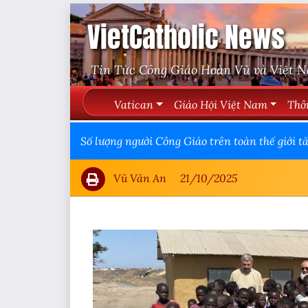
VietCatholic News
Tin Tức Công Giáo Hoàn Vũ và Việt 
Vatican
Giáo Hội Việt Nam
Thô
Số lượng người Công Giáo trên toàn thế giới t
Vũ Văn An
21/10/2025