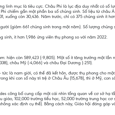
lượng linh mục là tiêu cực. Châu Phi là lục địa duy nhất có s
hi chiếm gần một phần ba số chủng sinh. Số liệu từ châu Á
31, xuống còn 30,436. Năm trước, chỉ có 375 chủng sinh ít hơn
người (giảm 661 chủng sinh trong một năm). Số lượng chủng s
ng sinh, ít hơn 1,986 ứng viên thụ phong so với năm 2022.
iảm: hiện còn 589,423 (-9,805). Một số ít tăng trưởng một lần
7,338), châu Mỹ (-4,066) và châu Đại Dương (-251).
- tức là nam giới, có thể đã kết hôn, được thụ phong cho một 
 Trong khi con số này trì trệ ở Châu Âu (15,678), thì ở Mỹ, con
ides công bố cung cấp một cái nhìn tổng quan về cơ sở hạ tầ
u giáo, 102,000 trường tiểu học, 52,000 trường trung học cơ
(không xác định cụ thể). Bằng cách này, Giáo hội đóng góp v