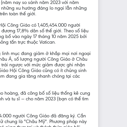
i (năm nay so sánh năm 2023 với năm
ả những xu hướng đáng lo ngại lẫn những
rên toàn thế giới.
ội Công Giáo có 1,405,454.000 người
đương 17,8% dân số thế giới. Theo số liệu
ng bố vào ngày 17 tháng 10 năm 2025 bởi
ông tấn trực thuộc Vatican.
g linh mục đang giảm ở khắp mọi nơi ngoại
Châu Á, số lượng người Công Giáo ở Châu
, trái ngược với mức giảm được ghi nhận
Giáo Hội Công Giáo cũng có ít chủng sinh
iảm đang gia tăng nhanh chóng tại các
o hoàng, đã công bố số liệu thống kê cung
inh và tu sĩ — cho năm 2023 (bạn có thể tìm
,454.000 người Công Giáo đã đăng ký. Cần
ngữ chung là "Châu Mỹ". Phương pháp này