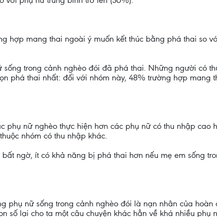
 với phụ nữ trung bình trở lên (30%).
ng hợp mang thai ngoài ý muốn kết thúc bằng phá thai so v
ữ sống trong cảnh nghèo đói đã phá thai. Những người có 
chọn phá thai nhất: đối với nhóm này, 48% trường hợp mang 
 các phụ nữ nghèo thực hiện hơn các phụ nữ có thu nhập cao 
 thuộc nhóm có thu nhập khác.
i bất ngờ, ít có khả năng bị phá thai hơn nếu mẹ em sống t
rằng phụ nữ sống trong cảnh nghèo đói là nạn nhân của hoàn
on số lại cho ta một câu chuyện khác hẳn về khá nhiều phụ 