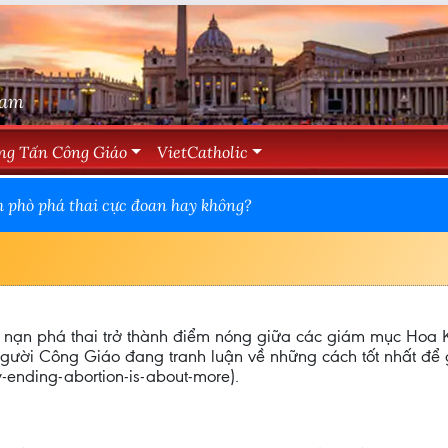
Nam
ng Tấn Công Giáo
VietCatholic
h phò phá thai cực đoan hay không?
hi nạn phá thai trở thành điểm nóng giữa các giám mục Hoa 
người Công Giáo đang tranh luận về những cách tốt nhất để 
-ending-abortion-is-about-more).