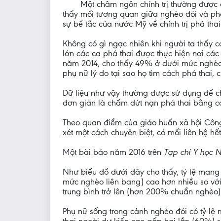
Một châm ngôn chính trị thường được 
thấy mối tương quan giữa nghèo đói và phá
sự bế tắc của nước Mỹ về chính trị phá thai
Không có gì ngạc nhiên khi người ta thấy có
lớn các ca phá thai được thực hiện nơi cá
năm 2014, cho thấy 49% ở dưới mức nghèo 
phụ nữ lý do tại sao họ tìm cách phá thai, c
Dữ liệu như vậy thường được sử dụng để ch
đơn giản là chấm dứt nạn phá thai bằng các
Theo quan điểm của giáo huấn xã hội Công 
xét một cách chuyên biệt, có mối liên hệ hế
Một bài báo năm 2016 trên
Tạp chí Y học 
Như biểu đồ dưới đây cho thấy, tỷ lệ mang 
mức nghèo liên bang) cao hơn nhiều so với
trung bình trở lên (hơn 200% chuẩn nghèo) 
Phụ nữ sống trong cảnh nghèo đói có tỷ lệ 