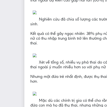
thai ngoài dự kiến cao gấp hai lần (60%) so
Nghiên cứu đã chia số lượng các trườ
sinh.
Kết quả có thể gây ngạc nhiên: 38% phụ n
nữ có thu nhập trung bình trở lên thường 
thai.
Xét về tổng số, nhiều vụ phá thai do
thai ngoài ý muốn nhiều hơn so với phụ nữ
Nhưng một đứa trẻ nhất định, được thụ tha
hơn.
Mặc dù các chính trị gia có thể cho 
đứa con mà họ đã thụ thai, nhưng những c