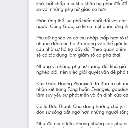
khó, bất chấp mọi khó khăn họ phải đối đ
so với những phụ nữ giàu có hơn.
Phản ứng thế tục phổ biến nhất đối với các
người Công Giáo, có lẽ có một phản ứng th
Phụ nữ nghèo và có thu nhập thấp hơn rõ rà
những đứa con họ đã mang vào thế giới tr
cứu nhờ sự hỗ trợ đầy đủ. Theo quan điểm 
sẽ có tác dụng làm giảm số ca phá thai.
Nhưng vì những phụ nữ tương đối khá giả 
nghèo đói, nên việc giải quyết vấn đề phá t
Đức Giáo Hoàng Phanxicô đã đưa ra những c
nhận xét trong Tông huấn
Evangelii gaudi
làm suy yếu sự phát triển và ổn định của c
Có lẽ Đức Thánh Cha đang hướng chú ý, ít n
đón sự sống bất ngờ hơn những người sống
Như đã nói ở trên, không những các phụ n