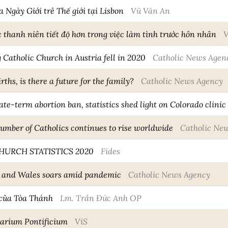
 Ngày Giới trẻ Thế giới tại Lisbon
Vũ Văn An
c thanh niên tiết độ hơn trong việc làm tình trước hôn nhân
V
 Catholic Church in Austria fell in 2020
Catholic News Agen
irths, is there a future for the family?
Catholic News Agency
te-term abortion ban, statistics shed light on Colorado clinic
umber of Catholics continues to rise worldwide
Catholic Ne
HURCH STATISTICS 2020
Fides
d and Wales soars amid pandemic
Catholic News Agency
 của Tòa Thánh
Lm. Trần Đức Anh OP
uarium Pontificium
ViS