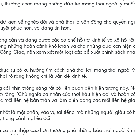
ầu, thường chọn mang những đứa trẻ mang thai ngoài ý muốn
 dữ kiện về nghèo đói và phá thai là vận động cho quyền ngừa
uyết phục hơn, và đáng tin hơn.
ng cần và đáng được các cơ chế hỗ trợ kinh tế và xã hội tốt
ong những hoàn cảnh khó khăn và cho những đứa con hiện c
Công Giáo, nên xem xét một loạt các đề xuất chính sách nhằ
thực sự có xu hướng tìm cách phá thai khi mang thai ngoài
hai rõ ràng không chỉ là vấn đề kinh tế.
ái nhìn thông sáng rất có liên quan đến hiện tượng này. N
um
rằng “Chủ nghĩa cá nhân của thời hậu hiện đại và hoàn c
ác mối liên hệ bản thân và làm biến dạng các mối liên hệ gia
hất là một phần, vào vụ tai tiếng mà những người giàu có hơ
 trong cảnh nghèo đói.
ữ có thu nhập cao hơn thường phá những bào thai ngoài ý 