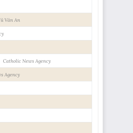
ũ Văn An
cy
Catholic News Agency
ws Agency