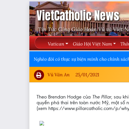
VietCatholic News
Tin Tức Công Giáo Hoàn Vũ và Việt 
Vatican
Giáo Hội Việt Nam
Thô
Nghèo đói có thực sự biện minh cho chính sác
Vũ Văn An
25/01/2021
Theo Brendan Hodge của
The Pillar
, sau k
quyền phá thai trên toàn nước Mỹ, một số 
(xem https://www.pillarcatholic.com/p/why