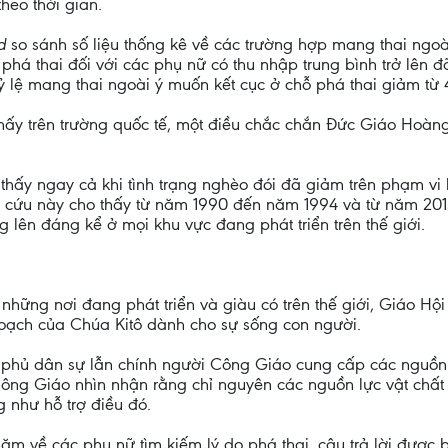
heo thời gian.
nd
so sánh số liệu thống kê về các trường hợp mang thai ngo
ỗ phá thai đối với các phụ nữ có thu nhập trung bình trở l
, tỷ lệ mang thai ngoài ý muốn kết cục ở chỗ phá thai giảm
thấy trên trường quốc tế, một điều chắc chắn Đức Giáo Hoàn
 thấy ngay cả khi tình trạng nghèo đói đã giảm trên phạm vi
ên cứu này cho thấy từ năm 1990 đến năm 1994 và từ năm 2
 lên đáng kể ở mọi khu vực đang phát triển trên thế giới.
những nơi đang phát triển và giàu có trên thế giới, Giáo Hộ
oạch của Chúa Kitô dành cho sự sống con người.
 phủ dân sự lẫn chính người Công Giáo cung cấp các nguồn 
ông Giáo nhìn nhận rằng chỉ nguyên các nguồn lực vật chất
g như hỗ trợ điều đó.
năm về các phụ nữ tìm kiếm lý do phá thai, câu trả lời được