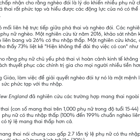
chấp nhận cho rằng nghèo đói là lý do khiến nhiều phụ nữ c
 thai rất phức tạp và hiểu được các động lực của nó có th
.
 mối liên hệ trực tiếp giữa phá thai và nghèo đói. Các nghiê
c phụ nữ nghèo. Một nghiên cứu từ năm 2016, khảo sát nhân 
liên bang và 26% có thu nhập thấp. Một nghiên cứu khác, d
ho thấy 73% liệt kê "Hiện không thể đài thọ việc có con" như l
o rằng phụ nữ chủ yếu phá thai vì hoàn cảnh kinh tế không t
h thuyết phục các chính trị gia cho mọi người nhiều tiền hơ
Giáo, làm việc để giải quyết nghèo đói tự nó là một mệnh l
t sức phức tạp với thu nhập.
New England
đã nghiên cứu các trường hợp mang thai ngoài
thai (con số mang thai trên 1,000 phụ nữ trong độ tuổi 15-44
 phụ nữ có thu nhập thấp (100% đến 199% chuẩn nghèo liên 
có tỷ lệ mang thai thấp hơn cả.
mang thai nói chung cao gấp 2.7 lần tỷ lệ phụ nữ có thu nhập