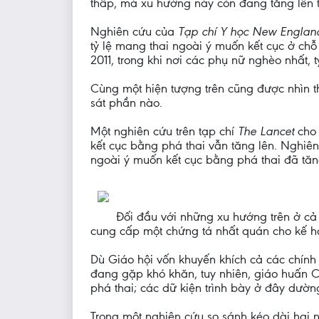
thấp, mà xu hướng này còn đang tăng lên t
Nghiên cứu của
Tạp chí Y học New Engla
tỷ lệ mang thai ngoài ý muốn kết cục ở ch
2011, trong khi nơi các phụ nữ nghèo nhất
Cùng một hiện tượng trên cũng được nhìn 
sát phần nào.
Một nghiên cứu trên tạp chí
The Lancet
cho
kết cục bằng phá thai vẫn tăng lên. Nghi
ngoài ý muốn kết cục bằng phá thai đã tăng
Đối đầu với những xu hướng trên ở cả 
cung cấp một chứng tá nhất quán cho kế h
Dù Giáo hội vốn khuyến khích cả các chính
đang gặp khó khăn, tuy nhiên, giáo huấn C
phá thai; các dữ kiện trình bày ở đây dườn
Trong một nghiên cứu so sánh kéo dài hai 