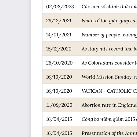
02/08/2023
Các con số chính thức của
28/12/2021
Nhân tố tôn giáo giúp cá
14/01/2021
Number of people leaving
15/12/2020
As Italy hits record low b
26/10/2020
As Coloradans consider la
16/10/2020
World Mission Sunday: n
16/10/2020
VATICAN - CATHOLIC C
11/09/2020
Abortion rate in Englan
16/04/2015
Công bố niêm giám 2015
16/04/2015
Presentation of the Ann