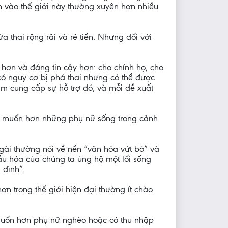
 vào thế giới này thường xuyên hơn nhiều
 thai rộng rãi và rẻ tiền. Nhưng đối với
 hơn và đáng tin cậy hơn: cho chính họ, cho
ó nguy cơ bị phá thai nhưng có thể được
m cung cấp sự hỗ trợ đó, và mỗi đề xuất
 ý muốn hơn những phụ nữ sống trong cảnh
gài thường nói về nền “văn hóa vứt bỏ” và
ầu hóa của chúng ta ủng hộ một lối sống
 đình”.
n trong thế giới hiện đại thường ít chào
muốn hơn phụ nữ nghèo hoặc có thu nhập