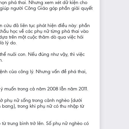
họn phá thai. Nhưng xem xét dữ kiện cho
ể giúp người Công Giáo góp phần giải quyết
n cứu đã liên tục phát hiện điều này: phần
khẩu học về các phụ nữ từng phá thai vào
ựa trên một cuộc thăm dò qua việc hỏi
à lý do.
hể nuôi con. Nếu đúng như vậy, thì việc
n.
ệnh của công lý. Nhưng vấn đề phá thai,
 ý muốn trong cả năm 2008 lẫn năm 2011.
) ở phụ nữ sống trong cảnh nghèo (dưới
bang), trong khi phụ nữ có thu nhập từ
 từ trung bình trở lên. Số phụ nữ nghèo có