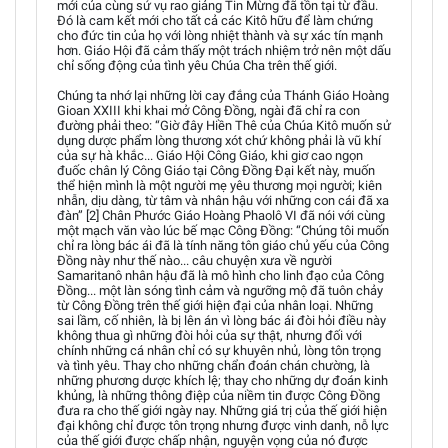
mới của cùng sứ vụ rao giảng Tin Mừng đã tồn tại từ đầu.
Đó là cam kết mới cho tất cả các Kitô hữu để làm chứng
cho đức tin của họ với lòng nhiệt thành và sự xác tín mạnh
hơn. Giáo Hội đã cảm thấy một trách nhiệm trở nên một dấu
chỉ sống động của tình yêu Chúa Cha trên thế giới.
Chúng ta nhớ lại những lời cay đắng của Thánh Giáo Hoàng
Gioan XXIII khi khai mở Công Đồng, ngài đã chỉ ra con
đường phải theo: “Giờ đây Hiền Thê của Chúa Kitô muốn sử
dụng dược phẩm lòng thương xót chứ không phải là vũ khí
của sự hà khắc... Giáo Hội Công Giáo, khi giơ cao ngọn
đuốc chân lý Công Giáo tại Công Đồng Đại kết này, muốn
thể hiện mình là một người mẹ yêu thương mọi người; kiên
nhẫn, dịu dàng, từ tâm và nhân hậu với những con cái đã xa
đàn” [2] Chân Phước Giáo Hoàng Phaolô VI đã nói với cùng
một mạch văn vào lúc bế mạc Công Đồng: “Chúng tôi muốn
chỉ ra lòng bác ái đã là tính năng tôn giáo chủ yếu của Công
Đồng này như thế nào... câu chuyện xưa về người
Samaritanô nhân hậu đã là mô hình cho linh đạo của Công
Đồng... một làn sóng tình cảm và ngưỡng mộ đã tuôn chảy
từ Công Đồng trên thế giới hiện đại của nhân loại. Những
sai lầm, cố nhiên, là bị lên án vì lòng bác ái đòi hỏi điều này
không thua gì những đòi hỏi của sự thật, nhưng đối với
chính những cá nhân chỉ có sự khuyên nhủ, lòng tôn trọng
và tình yêu. Thay cho những chẩn đoán chán chường, là
những phương dược khích lệ; thay cho những dự đoán kinh
khủng, là những thông điệp của niềm tin được Công Đồng
đưa ra cho thế giới ngày nay. Những giá trị của thế giới hiện
đại không chỉ được tôn trọng nhưng được vinh danh, nỗ lực
của thế giới được chấp nhận, nguyện vọng của nó được