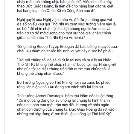
chảy máu mà không chịu băng bó nó!”. Việc che dấu này,
theo Đức Giáo Hoàng, là tiền đề cho hàng loạt các vụ giết
hại hàng loạt của Quốc Xã và Cộng Sản sau đó.
Nghị quyết của Nghị viện châu Âu đã được thông qua với
đa số phiếu kêu gọi Thổ Nhĩ Kỳ xem việc tưởng niệm này là
cơ hội “để nhìn nhận tội ác diệt chủng người Armenia và
trên cơ sở đó mở đường cho một sự hòa giải chân chính
giữa hai dân tộc Thổ Nhĩ Kỳ và Armenia.”
Tổng thống Recep Tayyip Erdogan đã bác bỏ nghị quyết của
châu Âu thậm chí trước khi nghị quyết này được bỏ phiếu.
“Đối với chúng tôi nó sẽ đi từ lỗ tai này và ra ở lỗ tai khác.
Thổ Nhĩ Kỳ không thể chấp nhận lời buộc tội này. Những vết
nhơ của tội ác diệt chủng trên đất nước của chúng tôi là
không thể chấp nhận được.”
Bộ Trưởng Ngoại giao Thổ Nhĩ Kỳ nói sau cuộc bỏ phiếu
rằng liên hiệp châu Âu đang tìm cách viết lại lịch sử.
Thủ tướng Ahmet Davutoglu hôm thứ Năm cáo buộc rằng
“Có một băng đảng tội ác chống lại chúng ta hình thành,
các tính toán của mặt trận này đều hướng về phía ngăn
chặn con đường của chúng ta. Đức Giáo Hoàng đã rơi vào
những cái bẫy đang được thiết lập chống lại Thổ Nhĩ Kỳ.”