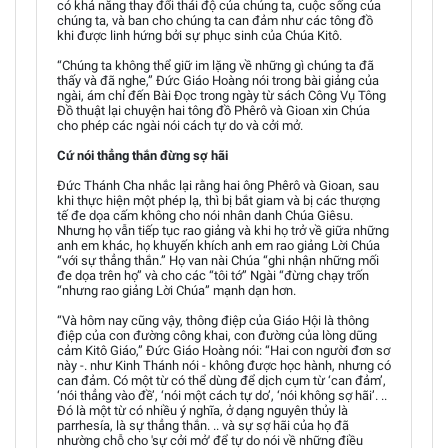
có khả năng thay đổi thái độ của chúng ta, cuộc sống của
chúng ta, và ban cho chúng ta can đảm như các tông đồ
khi được linh hứng bởi sự phục sinh của Chúa Kitô.
“Chúng ta không thể giữ im lặng về những gì chúng ta đã
thấy và đã nghe,” Đức Giáo Hoàng nói trong bài giảng của
ngài, ám chỉ đến Bài Đọc trong ngày từ sách Công Vụ Tông
Đồ thuật lại chuyện hai tông đồ Phêrô và Gioan xin Chúa
cho phép các ngài nói cách tự do và cởi mở.
Cứ nói thẳng thắn đừng sợ hãi
Đức Thánh Cha nhắc lại rằng hai ông Phêrô và Gioan, sau
khi thực hiện một phép lạ, thì bị bắt giam và bị các thượng
tế đe dọa cấm không cho nói nhân danh Chúa Giêsu.
Nhưng họ vẫn tiếp tục rao giảng và khi họ trở về giữa những
anh em khác, họ khuyến khích anh em rao giảng Lời Chúa
“với sự thẳng thắn.” Họ van nài Chúa “ghi nhận những mối
đe dọa trên họ” và cho các “tôi tớ” Ngài “đừng chạy trốn
“nhưng rao giảng Lời Chúa” mạnh dạn hơn.
“Và hôm nay cũng vậy, thông điệp của Giáo Hội là thông
điệp của con đường công khai, con đường của lòng dũng
cảm Kitô Giáo,” Đức Giáo Hoàng nói: “Hai con người đơn sơ
này -. như Kinh Thánh nói - không được học hành, nhưng có
can đảm. Có một từ có thể dùng để dịch cụm từ ‘can đảm’,
‘nói thẳng vào đề’, ‘nói một cách tự do’, ‘nói không sợ hãi’. ..
Đó là một từ có nhiều ý nghĩa, ở dạng nguyên thủy là
parrhesía, là sự thẳng thắn. .. và sự sợ hãi của họ đã
nhường chỗ cho 'sự cởi mở' để tự do nói về những điều