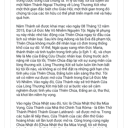
trong cuộc sống của chúng ta. Vì lý do này, tôi đã tuyên bố
một Năm Thánh Ngoại Thường về Lòng Thương Xót như
một thời gian đặc biệt cho Giáo Hội; một thời gian trong đó
chứng tá của các tín hữu có thể phát triển mạnh mẽ và hiệu
quả hơn.
Năm Thánh sẽ được khai mạc vào ngày 08 Tháng 12 năm
2015, Đại Lễ Đức Mẹ Vô Nhiễm Nguyên Tội. Ngày lễ phụng
vụ này nhắc nhớ tác động của Thiên Chúa ngay từ đầu của
lịch sử nhân loại. Sau khi ông Adong và bà Evà đã phạm tội,
Thiên Chúa không muốn để nhân loại cô đơn trong thống
khổ của sự dữ. Vì thế, Ngài quay sang nhìn Đức Maria,
thánh thiện và tinh tuyền trong tình yêu (x Eph 1: 4), và chọn
Mẹ là Mẹ của Đấng Cứu Chuộc nhân loại. Đứng trước ách
nặng nề của tội lỗi, Thiên Chúa đáp lại với sự sung mãn của
lòng thương xót. Lòng Thương Xót sẽ luôn luôn lớn hơn bất
kỳ tội lỗi nào, và không ai có thể đặt ra những giới hạn cho
tình yêu của Thiên Chúa, Đấng luôn sẵn sàng tha thứ. Tôi
sẽ có niềm vui được mở cửa Thánh trong Đại Lễ Đức Mẹ
Vô Nhiễm. Vào ngày đó, Cửa Thánh này sẽ trở thành Cửa
của Lòng Thương Xót mà bất cứ ai bước vào sẽ cảm
nghiệm được tình yêu của Thiên Chúa, Đấng an ủi, tha thứ,
và khơi lên niềm hy vọng.
Vào ngày Chúa Nhật sau đó, tức là Chúa Nhật thứ Ba Mùa
Vọng, Cửa Thánh của Nhà thờ Chính Toà Rôma - là Đền Thờ
Thánh Phêrô Thánh Gioan Latêranô - sẽ được mở ra. Trong
các tuần lễ tiếp theo, Cửa Thánh của các đền thờ Giáo
hoàng khác sẽ lần lượt được mở ra. Cũng trong cùng ngày
Chúa Nhật đó [Chúa Nhật thứ Ba Mùa Vọng], tôi sẽ thông