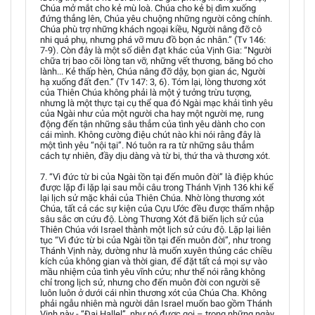
Chúa mở mắt cho kẻ mù loà. Chúa cho kẻ bị dìm xuống
đứng thẳng lên, Chúa yêu chuộng những người công chính.
Chúa phù trợ những khách ngoại kiều, Người nâng đỡ cô
nhi quả phụ, nhưng phá vỡ mưu đồ bọn ác nhân.” (Tv 146:
7-9). Còn đây là một số diễn đạt khác của Vịnh Gia: “Người
chữa trị bao cõi lòng tan vỡ, những vết thương, băng bó cho
lành... Kẻ thấp hèn, Chúa nâng đỡ dậy, bọn gian ác, Người
hạ xuống đất đen.” (Tv 147: 3, 6). Tóm lại, lòng thương xót
của Thiên Chúa không phải là một ý tưởng trừu tượng,
nhưng là một thực tại cụ thể qua đó Ngài mạc khải tình yêu
của Ngài như của một người cha hay một người mẹ, rung
động đến tận những sâu thẳm của tình yêu dành cho con
cái mình. Không cường điệu chút nào khi nói rằng đây là
một tình yêu “nội tại”. Nó tuôn ra ra từ những sâu thẳm
cách tự nhiên, đầy dịu dàng và từ bi, thứ tha và thương xót.
7. “Vì đức từ bi của Ngài tồn tại đến muôn đời” là điệp khúc
được lặp đi lặp lại sau mỗi câu trong Thánh Vịnh 136 khi kể
lại lịch sử mặc khải của Thiên Chúa. Nhờ lòng thương xót
Chúa, tất cả các sự kiện của Cựu Ước đều được thấm nhập
sâu sắc ơn cứu độ. Lòng Thương Xót đã biến lịch sử của
Thiên Chúa với Israel thành một lịch sử cứu độ. Lặp lại liên
tục “Vì đức từ bi của Ngài tồn tại đến muôn đời”, như trong
Thánh Vịnh này, dường như là muốn xuyên thủng các chiều
kích của không gian và thời gian, để đặt tất cả mọi sự vào
mầu nhiệm của tình yêu vĩnh cửu; như thể nói rằng không
chỉ trong lịch sử, nhưng cho đến muôn đời con người sẽ
luôn luôn ở dưới cái nhìn thương xót của Chúa Cha. Không
phải ngẫu nhiên mà người dân Israel muốn bao gồm Thánh
Vịnh này - “Đại Hallel”, như nó được gọi – trong những ngày