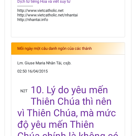
Dịch từ tiếng Hoa và viết suy tư
-------------
http://www.vietcatholic.net
http://www.vietcatholic.net/nhantai
http://nhantai.info
Mỗi ngày một câu danh ngôn của các thánh
Lm. Giuse Maria Nhân Tài, csjb.
02:50 16/04/2015
10. Lý do yêu mến
N2T
Thiên Chúa thì nên
vì Thiên Chúa, mà mức
độ yêu mến Thiên