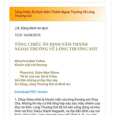
Tông Chiếu Ấn Định Năm Thánh Ngoại Thường Về Lòng
Thương Xót
J.B. Đặng Minh An dịch
12:51 16/04/2015
TÔNG CHIẾU ẤN ĐỊNH NĂM THÁNH
NGOẠI THƯỜNG VỀ LÒNG THƯƠNG XÓT
Misericordiae Vultus
Khuôn mặt xót thương
Phanxicô, Giám Mục Rôma
Tôi tớ của các tôi tớ Chúa
Gởi đến những ai đọc thư này
Ân Sủng, Lòng Thương Xót và Bình An
Download PDF version
1. Chúa Giêsu Kitô là khuôn mặt của lòng thương xót Chúa
Cha. Những lời này có thể tổng hợp sâu sắc mầu nhiệm của
đức tin Kitô. Lòng Thương Xót đã trở nên sống động và hữu
hình nơi Đức Giêsu thành Nagiarét, và đạt đến đỉnh cao nơi
Ngài. Chúa Cha, “giàu lòng thương xót” (Eph 2: 4), sau khi