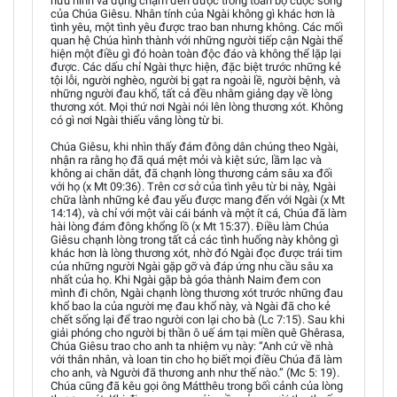
hữu hình và đụng chạm đến được trong toàn bộ cuộc sống
của Chúa Giêsu. Nhân tính của Ngài không gì khác hơn là
tình yêu, một tình yêu được trao ban nhưng không. Các mối
quan hệ Chúa hình thành với những người tiếp cận Ngài thể
hiện một điều gì đó hoàn toàn độc đáo và không thể lặp lại
được. Các dấu chỉ Ngài thực hiện, đặc biệt trước những kẻ
tội lỗi, người nghèo, người bị gạt ra ngoài lề, người bệnh, và
những người đau khổ, tất cả đều nhằm giảng dạy về lòng
thương xót. Mọi thứ nơi Ngài nói lên lòng thương xót. Không
có gì nơi Ngài thiếu vắng lòng từ bi.
Chúa Giêsu, khi nhìn thấy đám đông dân chúng theo Ngài,
nhận ra rằng họ đã quá mệt mỏi và kiệt sức, lầm lạc và
không ai chăn dắt, đã chạnh lòng thương cảm sâu xa đối
với họ (x Mt 09:36). Trên cơ sở của tình yêu từ bi này, Ngài
chữa lành những kẻ đau yếu được mang đến với Ngài (x Mt
14:14), và chỉ với một vài cái bánh và một ít cá, Chúa đã làm
hài lòng đám đông khổng lồ (x Mt 15:37). Điều làm Chúa
Giêsu chạnh lòng trong tất cả các tình huống này không gì
khác hơn là lòng thương xót, nhờ đó Ngài đọc được trái tim
của những người Ngài gặp gỡ và đáp ứng nhu cầu sâu xa
nhất của họ. Khi Ngài gặp bà góa thành Naim đem con
mình đi chôn, Ngài chạnh lòng thương xót trước những đau
khổ bao la của người mẹ đau khổ này, và Ngài đã cho kẻ
chết sống lại để trao người con lại cho bà (Lc 7:15). Sau khi
giải phóng cho người bị thần ô uế ám tại miền quê Ghêrasa,
Chúa Giêsu trao cho anh ta nhiệm vụ này: “Anh cứ về nhà
với thân nhân, và loan tin cho họ biết mọi điều Chúa đã làm
cho anh, và Người đã thương anh như thế nào.” (Mc 5: 19).
Chúa cũng đã kêu gọi ông Mátthêu trong bối cảnh của lòng