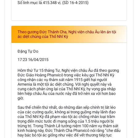
Số linh mục là 415.348 vị. (SD 16-4-2015)
Theo gương Đức Thánh Cha, Nghị viện châu Âu lên án tội
ác diệt chủng của Thổ Nhĩ Kỳ
Đặng Tự Do
17:23 16/04/2015
Hôm thứ Tư 15 tháng Tư, Nghị viện châu Âu đã theo gương
Đức Giáo Hoàng Phanxicô trong việc kêu gọi Thổ Nhĩ Kỳ
công nhận các vụ thảm sát năm 1915 giết hại người
Armenia là một tội ác diệt chủng. Với nghị quyết này và
cung cách phản ứng lại của Thổ Nhĩ Kỳ, hy vọng gia nhập
liên hiệp châu Âu của nước này đã trở nên xa vời hơn bao
giờ.
Sau thế chiến thứ nhất, do những dàn xếp chính trị lắt léo
của các cường quốc, không ai trong guồng máy lãnh đạo
của Thổ Nhĩ Kỳ đã phạm vào tội ác chống nhân loại trầm
trọng đến mức tước đi mạng sống của 1.5 triệu người bị
trừng trị. Trong Thánh Lễ tưởng niệm 100 năm vụ thảm sát
kinh hoàng này, Đức Thánh Cha Phanxicô nói rằng “che dấu
hay bác bỏ tội ác giống như việc để vết thương tiếp tục