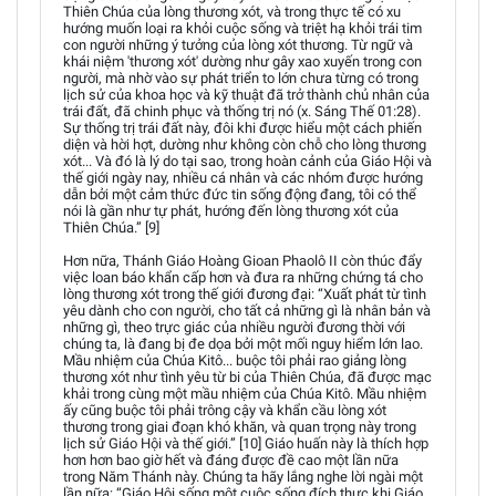
Thiên Chúa của lòng thương xót, và trong thực tế có xu
hướng muốn loại ra khỏi cuộc sống và triệt hạ khỏi trái tim
con người những ý tưởng của lòng xót thương. Từ ngữ và
khái niệm 'thương xót' dường như gây xao xuyến trong con
người, mà nhờ vào sự phát triển to lớn chưa từng có trong
lịch sử của khoa học và kỹ thuật đã trở thành chủ nhân của
trái đất, đã chinh phục và thống trị nó (x. Sáng Thế 01:28).
Sự thống trị trái đất này, đôi khi được hiểu một cách phiến
diện và hời hợt, dường như không còn chỗ cho lòng thương
xót... Và đó là lý do tại sao, trong hoàn cảnh của Giáo Hội và
thế giới ngày nay, nhiều cá nhân và các nhóm được hướng
dẫn bởi một cảm thức đức tin sống động đang, tôi có thể
nói là gần như tự phát, hướng đến lòng thương xót của
Thiên Chúa.” [9]
Hơn nữa, Thánh Giáo Hoàng Gioan Phaolô II còn thúc đẩy
việc loan báo khẩn cấp hơn và đưa ra những chứng tá cho
lòng thương xót trong thế giới đương đại: “Xuất phát từ tình
yêu dành cho con người, cho tất cả những gì là nhân bản và
những gì, theo trực giác của nhiều người đương thời với
chúng ta, là đang bị đe dọa bởi một mối nguy hiểm lớn lao.
Mầu nhiệm của Chúa Kitô... buộc tôi phải rao giảng lòng
thương xót như tình yêu từ bi của Thiên Chúa, đã được mạc
khải trong cùng một mầu nhiệm của Chúa Kitô. Mầu nhiệm
ấy cũng buộc tôi phải trông cậy và khẩn cầu lòng xót
thương trong giai đoạn khó khăn, và quan trọng này trong
lịch sử Giáo Hội và thế giới.” [10] Giáo huấn này là thích hợp
hơn hơn bao giờ hết và đáng được đề cao một lần nữa
trong Năm Thánh này. Chúng ta hãy lắng nghe lời ngài một
lần nữa: “Giáo Hội sống một cuộc sống đích thực khi Giáo