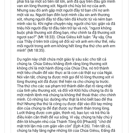
phải trả lại một số tiền rất lớn, anh đã quỳ trên đầu gối mình
van xin lòng thương xót. Người chủ hủy bỏ nợ của anh.
Nhưng sau đó anh gặp một người đầy tớ bạn chỉ nợ anh
một vài xu. Người bạn đến lượt mình cầu xin anh thương
xót, nhưng người đầy tớ đầu tiên đã khước từ và ném bạn
mình vào tù. Khi nghe chuyện này, người chủ tức giận và đã
triệu hồi người đầy tớ đầu tiên trở lại và nói, “ngươi không
buộc phải thương xót đồng bạn, như chính ta đã thương xót
ngươi sao?” (Mt 18:33). Chúa Giêsu kết luận: “Ấy vậy, Cha
của Thầy ở trên trời cũng sẽ đối xử với anh em như thế, nếu
mỗi người trong anh em không hết lòng tha thứ cho anh em
mình” (Mt 18:35).
Dụ ngôn này chất chứa một giáo lý sâu sắc cho tất cả
chúng ta. Chúa Giêsu khẳng định rằng lòng thương xót
không chỉ là một hành động của Chúa Cha, nó trở thành
một tiêu chuẩn để xác thực ai là con cái thật sự của Ngài.
Nói vắn tắt, chúng ta được mời gọi để tỏ lòng thương xót vì
lòng thương xót đã được thể hiện ra cho chúng ta trước.
Tha thứ cho các sai phạm trở thành diễn đạt rõ ràng nhất
của tình yêu thương xót, và đối với Kitô hữu chúng ta đó là
một mệnh lệnh mà chúng ta không thể thoái thác cho chính
mình. Có những lúc dường như thật là khó biết bao để tha
thứ! Nhưng tha thứ là công cụ được đặt vào đôi tay mỏng
dòn của chúng ta để đạt được sự thanh thản trong lòng.
Lướt thắng được cơn giận, thịnh nộ, bạo lực và trả thù là
điều kiện cần thiết để vui sống. Vì vậy, chúng ta hãy chú ý
đến lời khuyên nhủ của Thánh Tông Đồ [Phaolô]: “chớ để
mặt trời lặn mà cơn giận vẫn còn” (Eph 4:26). Trên tất cả,
chúng ta hãy lắng nghe những lời của Chúa Giêsu, Đấng đã