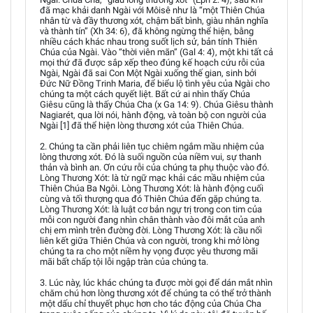
đã mạc khải danh Ngài với Môisê như là “một Thiên Chúa
nhân từ và đầy thương xót, chậm bất bình, giàu nhân nghĩa
và thành tín” (Xh 34: 6), đã không ngừng thể hiện, bằng
nhiều cách khác nhau trong suốt lịch sử, bản tính Thiên
Chúa của Ngài. Vào “thời viên mãn” (Gal 4: 4), một khi tất cả
mọi thứ đã được sắp xếp theo đúng kế hoạch cứu rỗi của
Ngài, Ngài đã sai Con Một Ngài xuống thế gian, sinh bởi
Đức Nữ Đồng Trinh Maria, để biểu lộ tình yêu của Ngài cho
chúng ta một cách quyết liệt. Bất cứ ai nhìn thấy Chúa
Giêsu cũng là thấy Chúa Cha (x Ga 14: 9). Chúa Giêsu thành
Nagiarét, qua lời nói, hành động, và toàn bộ con người của
Ngài [1] đã thể hiện lòng thương xót của Thiên Chúa.
2. Chúng ta cần phải liên tục chiêm ngắm mầu nhiệm của
lòng thương xót. Đó là suối nguồn của niềm vui, sự thanh
thản và bình an. Ơn cứu rỗi của chúng ta phụ thuộc vào đó.
Lòng Thương Xót: là từ ngữ mạc khải các mầu nhiệm của
Thiên Chúa Ba Ngôi. Lòng Thương Xót: là hành động cuối
cùng và tối thượng qua đó Thiên Chúa đến gặp chúng ta.
Lòng Thương Xót: là luật cơ bản ngự trị trong con tim của
mỗi con người đang nhìn chân thành vào đôi mắt của anh
chị em mình trên đường đời. Lòng Thương Xót: là cầu nối
liên kết giữa Thiên Chúa và con người, trong khi mở lòng
chúng ta ra cho một niềm hy vọng được yêu thương mãi
mãi bất chấp tội lỗi ngập tràn của chúng ta.
3. Lúc này, lúc khác chúng ta được mời gọi để dán mắt nhìn
chăm chú hơn lòng thương xót để chúng ta có thể trở thành
một dấu chỉ thuyết phục hơn cho tác động của Chúa Cha