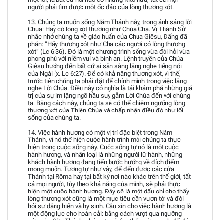
người phải tìm được một ốc đảo của lòng thương xót.
13. Chúng ta muốn sống Năm Thánh này, trong ánh sáng lời
Chúa: Hãy có lòng xót thương như Chúa Cha. Vị Thánh Sử
nhắc nhở chúng ta về giáo huấn của Chúa Giêsu, Đấng đã
phán: “Hãy thương xót như Cha các ngươi có lòng thương
xót” (Lc 6:36). Đó là một chương trình sống vừa đòi hỏi vừa
phong phú với niềm vui và bình an. Lệnh truyền của Chúa
Giêsu hướng đến bất cứ ai sẵn sàng lắng nghe tiếng nói
của Ngài (x. Lc 6:27). Để có khả năng thương xót, vì thế,
trước tiên chúng ta phải đặt để chính mình trong việc lắng
nghe Lời Chúa. Điều này có nghĩa là tái khám phá những giá
trị của sự im lặng ngõ hầu suy gẫm Lời Chúa đến với chúng
ta. Bằng cách này, chúng ta sẽ có thể chiêm ngưỡng lòng
thương xót của Thiên Chúa và chấp nhận điều đó như lối
sống của chúng ta.
14. Việc hành hương có một vị trí đặc biệt trong Năm
Thánh, vì nó thể hiện cuộc hành trình mỗi chúng ta thực
hiện trong cuộc sống này. Cuộc sống tự nó là một cuộc
hành hương, và nhân loại là những người lữ hành, những
khách hành hương đang tiến bước hướng về đích điểm
mong muốn. Tương tự như vậy, để đến được các cửa
Thánh tại Rôma hay tại bất kỳ nơi nào khác trên thế giới, tất
cả mọi người, tùy theo khả năng của mình, sẽ phải thực
hiện một cuộc hành hương. Đây sẽ là một dấu chỉ cho thấy
lòng thương xót cũng là một mục tiêu cần vươn tới và đòi
hỏi sự dâng hiến và hy sinh. Cầu xin cho việc hành hương là
một động lực cho hoán cải: bằng cách vượt qua ngưỡng