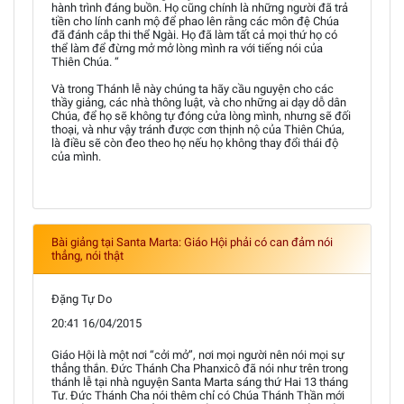
hành trình đáng buồn. Họ cũng chính là những người đã trả
tiền cho lính canh mộ để phao lên rằng các môn đệ Chúa
đã đánh cắp thi thể Ngài. Họ đã làm tất cả mọi thứ họ có
thể làm để đừng mở mở lòng mình ra với tiếng nói của
Thiên Chúa. “
Và trong Thánh lễ này chúng ta hãy cầu nguyện cho các
thầy giảng, các nhà thông luật, và cho những ai dạy dỗ dân
Chúa, để họ sẽ không tự đóng cửa lòng mình, nhưng sẽ đối
thoại, và như vậy tránh được cơn thịnh nộ của Thiên Chúa,
là điều sẽ còn đeo theo họ nếu họ không thay đổi thái độ
của mình.
Bài giảng tại Santa Marta: Giáo Hội phải có can đảm nói
thẳng, nói thật
Đặng Tự Do
20:41 16/04/2015
Giáo Hội là một nơi “cởi mở”, nơi mọi người nên nói mọi sự
thẳng thắn. Đức Thánh Cha Phanxicô đã nói như trên trong
thánh lễ tại nhà nguyện Santa Marta sáng thứ Hai 13 tháng
Tư. Đức Thánh Cha nói thêm chỉ có Chúa Thánh Thần mới