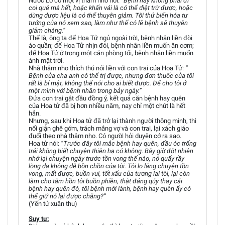
Nước Lỗ có một vị thâm nho nói:
“Bệnh này không phải đi
coi quẻ mà hết, hoặc khấn vái là có thể diệt trừ được, hoặc
dùng dược liệu là có thể thuyên giảm. Tôi thử biến hóa tư
tưởng của nó xem sao, làm như thế có lẽ bệnh sẽ thuyên
giảm chăng.”
Thế là, ông ta để Hoa Tử ngủ ngoài trời, bệnh nhân liền đòi
áo quần; để Hoa Tử nhịn đói, bệnh nhân liền muốn ăn cơm;
để Hoa Tử ở trong một căn phòng tối, bệnh nhân liền muốn
ánh mặt trời.
Nhà thâm nho thích thú nói liền với con trai của Hoa Tử:
“
Bệnh của cha anh có thể trị được, nhưng đơn thuốc của tôi
rất là bí mật, không thể nói cho ai biết được. Để cho tôi ở
một mình với bệnh nhân trong bảy ngày.”
Đứa con trai gật đầu đồng ý, kết quả căn bệnh hay quên
của Hoa tử đã bị hơn nhiều năm, nay chỉ một chút là hết
hẳn.
Nhưng, sau khi Hoa tử đã trở lại thành người thông minh, thì
nổi giận ghê gớm, trách mắng vợ và con trai, lại xách giáo
đuổi theo nhà thâm nho. Có người hỏi duyên cớ ra sao.
Hoa tử nói:
“Trước đây tôi mắc bệnh hay quên, đầu óc trống
trải không biết chuyện thiên hạ có không. Bây giờ đột nhiên
nhớ lại chuyện ngày trước tồn vong thế nào, nó quấy rầy
lòng dạ không dễ bồn chồn của tôi. Tôi lo lắng chuyện tồn
vong, mất được, buồn vui, tốt xấu của tương lai tôi, lại còn
làm cho tâm hồn tôi buồn phiền, thật đáng qúy thay cái
bệnh hay quên đó, tôi bệnh mới lành, bệnh hay quên ấy có
thể giữ nó lại được chăng?”
(Yến tử xuân thu)
Suy tư: