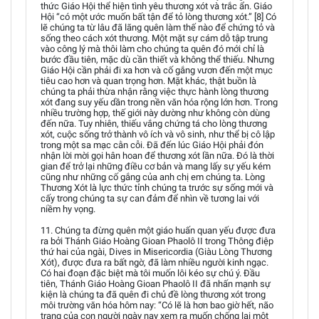
thức Giáo Hội thể hiện tình yêu thương xót và trắc ẩn. Giáo
Hội “có một ước muốn bất tận để tỏ lòng thương xót.” [8] Có
lẽ chúng ta từ lâu đã lãng quên làm thế nào để chứng tỏ và
sống theo cách xót thương. Một mặt sự cám dỗ tập trung
vào công lý mà thôi làm cho chúng ta quên đó mới chỉ là
bước đầu tiên, mặc dù cần thiết và không thể thiếu. Nhưng
Giáo Hội cần phải đi xa hơn và cố gắng vươn đến một mục
tiêu cao hơn và quan trọng hơn. Mặt khác, thật buồn là
chúng ta phải thừa nhận rằng việc thực hành lòng thương
xót đang suy yếu dần trong nền văn hóa rộng lớn hơn. Trong
nhiều trường hợp, thế giới này dường như không còn dùng
đến nữa. Tuy nhiên, thiếu vắng chứng tá cho lòng thương
xót, cuộc sống trở thành vô ích và vô sinh, như thể bị cô lập
trong một sa mạc cằn cỗi. Đã đến lúc Giáo Hội phải đón
nhận lời mời gọi hân hoan để thương xót lần nữa. Đó là thời
gian để trở lại những điều cơ bản và mang lấy sự yếu kém
cũng như những cố gắng của anh chị em chúng ta. Lòng
Thương Xót là lực thức tỉnh chúng ta trước sự sống mới và
cấy trong chúng ta sự can đảm để nhìn về tương lai với
niềm hy vọng.
11. Chúng ta đừng quên một giáo huấn quan yếu được đưa
ra bởi Thánh Giáo Hoàng Gioan Phaolô II trong Thông điệp
thứ hai của ngài, Dives in Misericordia (Giàu Lòng Thương
Xót), được đưa ra bất ngờ, đã làm nhiều người kinh ngạc.
Có hai đoạn đặc biệt mà tôi muốn lôi kéo sự chú ý. Đầu
tiên, Thánh Giáo Hoàng Gioan Phaolô II đã nhấn mạnh sự
kiện là chúng ta đã quên đi chủ đề lòng thương xót trong
môi trường văn hóa hôm nay: “Có lẽ là hơn bao giờ hết, não
trạng của con người ngày nay xem ra muốn chống lại một