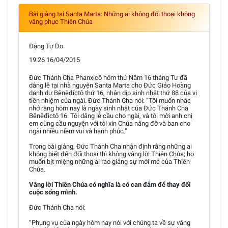
Bài giảng tại Santa Marta: Những ai không đối thoại không
vâng phục Thiên Chúa
Đặng Tự Do
19:26 16/04/2015
Đức Thánh Cha Phanxicô hôm thứ Năm 16 tháng Tư đã
dâng lễ tại nhà nguyện Santa Marta cho Đức Giáo Hoàng
danh dự Bênêđíctô thứ 16, nhân dịp sinh nhật thứ 88 của vị
tiền nhiệm của ngài. Đức Thánh Cha nói: “Tôi muốn nhắc
nhớ rằng hôm nay là ngày sinh nhật của Đức Thánh Cha
Bênêđictô 16. Tôi dâng lễ cầu cho ngài, và tôi mời anh chị
em cùng cầu nguyện với tôi xin Chúa nâng đỡ và ban cho
ngài nhiều niềm vui và hạnh phúc.”
Trong bài giảng, Đức Thánh Cha nhận định rằng những ai
không biết đến đối thoại thì không vâng lời Thiên Chúa; họ
muốn bịt miệng những ai rao giảng sự mới mẻ của Thiên
Chúa.
Vâng lời Thiên Chúa có nghĩa là có can đảm để thay đổi
cuộc sống mình.
Đức Thánh Cha nói:
“Phụng vụ của ngày hôm nay nói với chúng ta về sự vâng