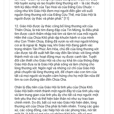
Hội tuyên xưng và rao truyền lòng thương xót – là các thuộc
tính kỳ diệu nhất của Tạo Hoá và của Đấng Cứu Chuộc –
cũng như khi Giáo Hội đem mọi người đến gần với suối
nguồn lòng thương xót của Đấng Cứu Thế, mà Giáo Hội là
người được ủy thác và phân phát.” [11]
12. Giáo Hội được ủy thác công bố lòng thương xót của
Thiên Chúa, là trái tim đang đập của Tin Mừng, là điều phải
tìm được cách thấm nhập trái tim và tâm trí của mỗi người.
Hiền thê của Chúa Kitô phải rặp khuôn hành vi của mình
như Con Thiên Chúa, Đấng đã vươn ra với mọi người không
coi ai là ngoại lệ. Ngày nay, khi Giáo Hội đang gánh vác
trọng nhiệm Tân Phúc Âm Hóa, chủ đề của lòng thương xót
cần được tái đề xuất hết lần này đến lần khác với lòng nhiệt
thành mới và các hoạt động mục vụ được canh tân. Tuyệt
đối cần thiết cho Giáo Hội và cho sự khả tín của thông điệp
Giáo Hội đưa ra là Giáo Hội phải sống và làm chứng cho
lòng thương xót. Ngôn ngữ và những cử chỉ của Giáo Hội
phải chuyển tải lòng thương xót, để chạm vào con tim của
tất cả mọi người và truyền cảm hứng cho họ một lần nữa để
tìm ra con đường dẫn đến Chúa Cha.
Chân lý đầu tiên của Giáo Hội là tình yêu của Chúa Kitô.
Giáo Hội biến mình thành một người đầy tớ của tình yêu này
và làm trung gian của tình yêu ấy cho tất cả mọi người: một
tình yêu tha thứ và thể hiện bản thân nó như sự trao ban
chính mình. Do đó, bất cứ nơi nào Giáo Hội hiện diện, lòng
thương xót của Chúa Cha phải là hiển nhiên. Trong các giáo
xứ, các cộng đồng, các hiệp hội và các phong trào, nói tắt
một lời, là bất cứ nơi nào có những Kitô hữu, tất cả mọi