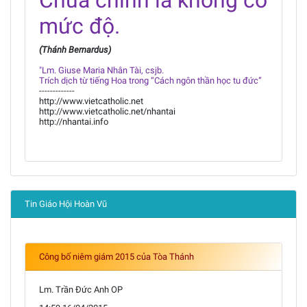
Chúa chính là không có
mức độ.
(Thánh Bernardus)
"Lm. Giuse Maria Nhân Tài, csjb.
Trích dịch từ tiếng Hoa trong “Cách ngôn thần học tu đức”
-------------
http://www.vietcatholic.net
http://www.vietcatholic.net/nhantai
http://nhantai.info
Tin Giáo Hội Hoàn Vũ
Công bố niêm giám 2015 của Tòa Thánh
Lm. Trần Đức Anh OP