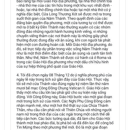
báo rằng tại mỗi Giáo Hội địa phương, tại nhà thờ chính tòa
- nhà thờ mẹ của các tín hữu trong một khu vực nhất định -
hoặc, tại nhà thờ đồng chính tòa hoặc tại một nhà thờ có ý
nghĩa đặc biệt, Cửa Lòng Thương Xót sẽ được mở ra trong
suốt thời gian của Năm Thánh. Theo quyết định của các
đấng bản quyền điạ phương, một cửa tương tự có thể được
mở ra ở bất kỳ Đền Thánh nào thường xuyên có các nhóm
đông đảo những người hành hương kính viếng, vì những
chuyến viếng thăm các nơi thánh này là những giây phút
thường được đong đầy với ân sủng, khi con người tái phát
hiện một con đường hoán cải. Mỗi Giáo Hội điạ phương, do
đó, sẽ trực tiếp dự phần trong việc sống Năm Thánh này
như là một thời điểm đặc biệt của ân sủng và canh tân tinh
thần. Như thế, Năm Thánh sẽ được cử hành cả ở Roma và
trong các Giáo Hội địa phương như một dấu chỉ hữu hình
của sự hiệp thông phổ quát của Giáo Hội.
4. Tôi đã chọn ngày 08 Tháng 12 do ý nghĩa phong phú của
ngày lễ này trong lịch sử gần đây của Giáo Hội. Thực vậy,
tôi sẽ mở cửa Thánh vào đúng ngày kỷ niệm lần thứ năm
mươi bế mạc Công Đồng Chung Vatican II. Giáo Hội cảm
thấy một nhu cầu lớn lao phải giữ cho sự kiện này sống
động. Với Công Đồng này, Giáo Hội bước vào một giai đoạn
mới trong lịch sử của mình. Các Nghị Phụ Công Đồng cảm
nhận mạnh mẽ, như một hơi thở thật sự của Chúa Thánh
Thần, nhu cầu cần phải nói về Thiên Chúa với những người
nam nữ trong thời đại của các ngài trong một cách thế dễ
tiếp cận hơn. Các bức tường quá dài, đã làm cho Giáo Hội
thành một loại pháo đài, bị phá bỏ và đã đến lúc để công bố
Tin Mừng theo một phương thế mới. Đó là một giai đoạn