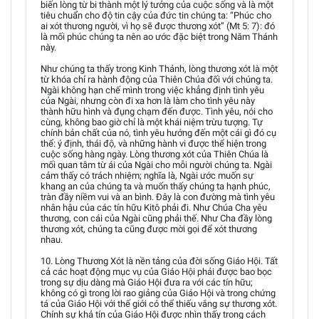
biến lòng từ bi thành một lý tưởng của cuộc sống và là một
tiêu chuẩn cho độ tin cậy của đức tin chúng ta: “Phúc cho
ai xót thương người, vì họ sẽ được thương xót” (Mt 5: 7): đó
là mối phúc chúng ta nên ao ước đặc biệt trong Năm Thánh
này.
Như chúng ta thấy trong Kinh Thánh, lòng thương xót là một
từ khóa chỉ ra hành động của Thiên Chúa đối với chúng ta.
Ngài không hạn chế mình trong việc khẳng định tình yêu
của Ngài, nhưng còn đi xa hơn là làm cho tình yêu này
thành hữu hình và đụng chạm đến được. Tình yêu, nói cho
cùng, không bao giờ chỉ là một khái niệm trừu tượng. Tự
chính bản chất của nó, tình yêu hướng đến một cái gì đó cụ
thể: ý định, thái độ, và những hành vi được thể hiện trong
cuộc sống hàng ngày. Lòng thương xót của Thiên Chúa là
mối quan tâm từ ái của Ngài cho mỗi người chúng ta. Ngài
cảm thấy có trách nhiệm; nghĩa là, Ngài ước muốn sự
khang an của chúng ta và muốn thấy chúng ta hạnh phúc,
tràn đầy niềm vui và an bình. Đây là con đường mà tình yêu
nhân hậu của các tín hữu Kitô phải đi. Như Chúa Cha yêu
thương, con cái của Ngài cũng phải thế. Như Cha đầy lòng
thương xót, chúng ta cũng được mời gọi để xót thương
nhau.
10. Lòng Thương Xót là nền tảng của đời sống Giáo Hội. Tất
cả các hoạt động mục vụ của Giáo Hội phải được bao bọc
trong sự dịu dàng mà Giáo Hội đưa ra với các tín hữu;
không có gì trong lời rao giảng của Giáo Hội và trong chứng
tá của Giáo Hội với thế giới có thể thiếu vắng sự thương xót.
Chính sự khả tín của Giáo Hội được nhìn thấy trong cách