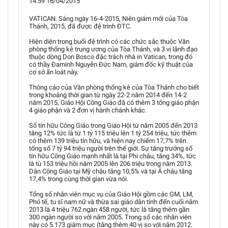
14:59 16/04/2015
VATICAN. Sáng ngày 16-4-2015, Niên giám mới của Tòa
Thánh, 2015, đã được đệ trình ĐTC.
Hiện diện trong buổi đệ trình có các chức sắc thuộc Văn
phòng thống kê trung ương của Tòa Thánh, và 3 vị lãnh đạo
thuộc dòng Don Bosco đặc trách nhà in Vatican, trong đó
có thầy Đaminh Nguyễn Đức Nam, giám đốc kỹ thuật của
cơ sở ấn loát này.
Thông cáo của Văn phòng thống kê của Tòa Thánh cho biết
trong khoảng thời gian từ ngày 22-2 năm 2014 đến 14-2
năm 2015, Giáo Hội Công Giáo đã có thêm 3 tổng giáo phận
4 giáo phận và 2 đơn vị hành chánh khác.
Số tín hữu Công Giáo trong Giáo Hội từ năm 2005 đến 2013
tăng 12% tức là từ 1 tỷ 115 triệu lên 1 tỷ 254 triệu, tức thêm
có thêm 139 triệu tín hữu, và hiện nay chiếm 17,7% trên
tổng số 7 tỷ 94 triệu người trên thế giới. Sự tăng trưởng số
tín hữu Công Giáo mạnh nhất là tại Phi châu, tăng 34%, tức
là tù 153 triệu hồi năm 2005 lên 206 triệu trong năm 2013.
Dân Công Giáo tại Mỹ châu tăng 10,5% và tại Á châu tăng
17,4% trong cùng thời gian vừa nói.
Tổng số nhân viên mục vụ của Giáo Hội gồm các GM, LM,
Phó tế, tu sĩ nam nữ và thừa sai giáo dân tính đến cuối năm
2013 là 4 triệu 762 ngàn 458 người, tức là tăng thêm gần
300 ngàn người so với năm 2005. Trong số các nhân viên
này có 5.173 giám mục (tăng thêm 40 vị so với năm 2012.