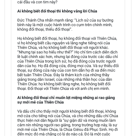
cái đầu và con tim này?
Ai không biết đối thoại thì không vâng lời Chúa
Đức Thánh Cha nhấn mạnh rằng: “Lịch sử của sự bướng
bỉnh này là một cuộc hành trình co cụm trên chính mình,
không đối thoại, thiếu đối thoại”.
Họ không biết đối thoại, họ không đối thoại với Thiên Chúa,
vì họ không biết cầu nguyện và lắng nghe tiếng nói của
Thiên Chúa, và họ không biết đối thoại với người khác.
“Nhưng tại sao họ hiểu như thế?” Họ chỉ tìm cách diễn dịch
lề luật chính xác hơn, nhưng lại đóng cửa trước các dấu chỉ
của Thiên Chúa trong lịch sử, họ đã đóng cửa trước người
dân của họ. Họ đã đóng cửa, đóng mọi cửa. Và sự thiếu đối
thoại, sự đóng cửa này của con tim dẫn họ đi xa đến mức
bất tuân Thiên Chúa. Đây là thảm kịch của những thầy
giảng trong dân Israel, của những nhà thần học của dân
Thiên Chúa: họ không biết lắng nghe, họ không biết đối
thoại. Đối thoại với Thiên Chúa và với anh chị em mình.
Ai không đối thoại chỉ muốn bịt miệng những ai rao giảng
sự mới mẻ của Thiên Chúa
Và dấu chỉ cho thấy một người không biết đối thoại, không
mở cửa cho tiếng nói của Chúa, và cho những dấu chỉ Chúa
thực hiện nơi dân Người là “sự giận dữ và mong muốn làm
câm nín những người rao giảng, trong trường hợp này, là sự
mới mẻ của Thiên Chúa, là Chúa Giêsu đã Phục Sinh. Họ đi
đến mức đó mà chẳng có lý do nào cả. Đó là một cuộc