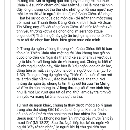
thương xót. Khi đi ngang qua cái quầy của người thu thuế,
Chúa Giêsu nhìn chăm chú vào Mátthêu. Đó là một cái nhìn
đầy lòng thương xót tha thứ cho những tội lỗi của người này,
một kẻ có tội và là người thu thuế, mà Chúa Giêsu đã chọn
– bất kể sự do dự của các môn đệ - để trở thành một trong
số mười hai. Thánh Bede Đáng Kính, khi bình luận về đoạn
Tin Mừng này, đã viết rằng Chúa Giêsu đã nhìn Mátthêu với
tình yêu thương xót và đã chọn ông: miserando atque
eligendo [7] Thành ngữ này gây ấn tượng mạnh cho tôi đến
mức tôi đã chọn làm khẩu hiệu giám mục của mình.
9. Trong dụ ngôn về lòng thương xót, Chúa Giêsu tiết lộ bản
tính của Thiên Chúa như một người Cha không bao giờ bỏ
cuộc cho đến khi Ngài đã tha thứ kẻ sai phạm và vượt qua
sự từ khước với lòng trắc ẩn và thương xót. Chúng ta biết rõ
về những dụ ngôn này, đặc biệt là 3 dụ ngôn: con chiên lạc,
đồng tiền bị mất, và người cha có hai người con trai (Lc 15:
1-32). Trong những dụ ngôn này, Thiên Chúa luôn được mô
tả là tràn đầy niềm vui, đặc biệt là khi Ngài tha thứ. Nơi
những dụ ngôn ấy, chúng ta tìm thấy cốt lõi của Tin Mừng
và đức tin của chúng ta, vì lòng thương xót được trình bày
như là một lực vượt qua tất cả mọi thứ, làm đầy trái tim với
tình yêu và mang lại ủi an qua sự tha thứ.
Từ một dụ ngôn khác, chúng ta thấy được một giáo lý quan
trọng cho đời sống Kitô hữu của chúng ta. Khi trả lời cho
câu hỏi của Phêrô cần phải tha thứ bao nhiêu lần, Chúa
Giêsu nói: “Thầy không nói bảy lần, nhưng bảy mươi lần bảy
mươi lần” (Mt 18:22). Sau đó, Ngài tiếp tục kể dụ ngôn về
người “đầy tớ tàn nhẫn,” là người khi bị chủ gọi đến bảo