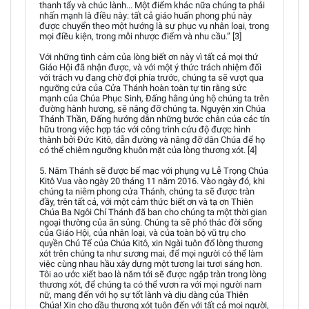
thanh tẩy và chúc lành... Một điểm khác nữa chúng ta phải
nhấn mạnh là điều này: tất cả giáo huấn phong phú này
được chuyển theo một hướng là sự phục vụ nhân loại, trong
mọi điều kiện, trong mỗi nhược điểm và nhu cầu.” [3]
Với những tình cảm của lòng biết ơn này vì tất cả mọi thứ
Giáo Hội đã nhận được, và với một ý thức trách nhiệm đối
với trách vụ đang chờ đợi phía trước, chúng ta sẽ vượt qua
ngưỡng cửa của Cửa Thánh hoàn toàn tự tin rằng sức
mạnh của Chúa Phục Sinh, Đấng hằng ủng hộ chúng ta trên
đường hành hương, sẽ nâng đỡ chúng ta. Nguyện xin Chúa
Thánh Thần, Đấng hướng dẫn những bước chân của các tín
hữu trong việc hợp tác với công trình cứu độ được hình
thành bởi Đức Kitô, dẫn đường và nâng đỡ dân Chúa để họ
có thể chiêm ngưỡng khuôn mặt của lòng thương xót. [4]
5. Năm Thánh sẽ được bế mạc với phụng vụ Lễ Trọng Chúa
Kitô Vua vào ngày 20 tháng 11 năm 2016. Vào ngày đó, khi
chúng ta niêm phong cửa Thánh, chúng ta sẽ được tràn
đầy, trên tất cả, với một cảm thức biết ơn và tạ ơn Thiên
Chúa Ba Ngôi Chí Thánh đã ban cho chúng ta một thời gian
ngoại thường của ân sủng. Chúng ta sẽ phó thác đời sống
của Giáo Hội, của nhân loại, và của toàn bộ vũ trụ cho
quyền Chủ Tể của Chúa Kitô, xin Ngài tuôn đổ lòng thương
xót trên chúng ta như sương mai, để mọi người có thể làm
việc cùng nhau hầu xây dựng một tương lai tươi sáng hơn.
Tôi ao ước xiết bao là năm tới sẽ được ngập tràn trong lòng
thương xót, để chúng ta có thể vươn ra với mọi người nam
nữ, mang đến với họ sự tốt lành và dịu dàng của Thiên
Chúa! Xin cho dầu thương xót tuôn đến với tất cả mọi người,