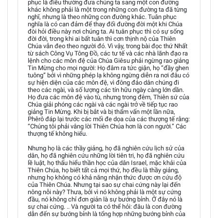
phục là điều thường đưa chúng ta sang một con đường
khác không phải là một trong những con đường ta đã từng
nghĩ, nhưng là theo những con đường khác. Tuân phục
nghĩa là có can đảm để thay đổi đường đời một khi Chúa
đòi hỏi điều này nơi chúng ta. Ai tuân phục thì có sự sống
đời đời, trong khi ai bất tuân thì cơn thịnh nộ của Thiên
Chúa vẫn đeo theo người đó. Vì vậy, trong bài đọc thứ Nhất
từ sách Công Vụ Tông Đồ, các tư tế và các nhà lãnh đạo ra
lệnh cho các môn đệ của Chúa Giêsu phải ngừng rao giảng
Tin Mừng cho mọi người: Họ đâm ra tức giận, họ “đầy ghen
tuông” bởi vì những phép lạ không ngừng diễn ra nơi đâu có
sự hiện diện của các môn đệ, vì đông đảo dân chúng đi
theo các ngài, và số lượng các tín hữu ngày càng lớn dần.
Họ đưa các môn đệ vào tù, nhưng trong đêm, Thiên sứ của
Chúa giải phóng các ngài và các ngài trở về tiếp tục rao
giảng Tin Mừng. Khi bị bắt và bị thẩm vấn một lần nữa,
Phêrô đáp lại trước các mối đe dọa của các thượng tế rằng:
“Chúng tôi phải vâng lời Thiên Chúa hơn là con người.” Các
thượng tế không hiểu.
Nhưng họ là các thầy giảng, họ đã nghiên cứu lịch sử của
dân, họ đã nghiên cứu những lời tiên tri, họ đã nghiên cứu
lề luật, họ thấu hiểu thần học của dân Israel, mặc khải của
Thiên Chúa, họ biết tất cả mọi thứ, họ đều là thầy giảng,
nhưng họ không có khả năng nhận thức được ơn cứu độ
của Thiên Chúa. Nhưng tại sao sự chai cứng này lại đến
nông nỗi này? Thưa, bởi vì nó không phải là một sự cứng
đầu, nó không chỉ đơn giản là sự bướng bỉnh. Ở đây nó là
sự chai cứng. .. Và người ta có thể hỏi: đâu là con đường
dẫn đến sự bướng bỉnh là tổng hợp những bướng bỉnh của