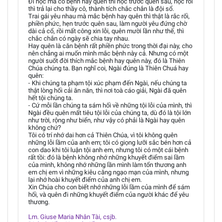
Đi học mà có bệnh hay quên thì học trước quên sau, học rồi
thì trả lại cho thầy cô, thành tích chắc chắn là đội sổ.
Trai gái yêu nhau mà mắc bệnh hay quên thì thật là rắc rối,
phiền phức, hẹn trước quên sau, làm người yêu đứng chờ
dài cả cổ, rồi mất công xin lỗi, quên mười lần như thế, thì
chắc chắn có ngày sẽ chia tay nhau.
Hay quên là căn bệnh rất phiền phức trong thời đại này, cho
nên chẳng ai muốn mình mắc bệnh này cả. Nhưng có một
người suốt đời thích mắc bệnh hay quên này, đó là Thiên
Chúa chúng ta. Bạn nghĩ coi, Ngài đúng là Thiên Chuá hay
quên:
- Khi chúng ta phạm tội xúc phạm đến Ngài, nếu chúng ta
thật lòng hối cải ăn năn, thì nơi toà cáo giải, Ngài đã quên
hết tội chúng ta.
- Cứ mỗi lần chúng ta sám hối về những tội lỗi của mình, thì
Ngài đều quên mất tiêu tội lỗi của chúng ta, dù đó là tội lớn
như trời, rộng như biển, như vậy có phải là Ngài hay quên
không chứ?
Tôi có trí nhớ dai hơn cả Thiên Chúa, vì tôi không quên
những lỗi lầm của anh em; tôi có giọng lưỡi sắc bén hơn cả
con dao khi tôi luận tội anh em, nhưng tôi có một cái bệnh
rất tồi: đó là bệnh không nhớ những khuyết điểm sai lầm
của mình, không nhớ những lần mình làm tổn thương anh
em chị em vì những kiêu căng ngạo mạn của mình, nhưng
lại nhớ hoài khuyết điểm của anh chị em.
Xin Chúa cho con biết nhớ những lỗi lầm của mình để sám
hối, và quên đi những khuyết điểm của người khác để yêu
thương.
Lm. Giuse Maria Nhân Tài, csjb.