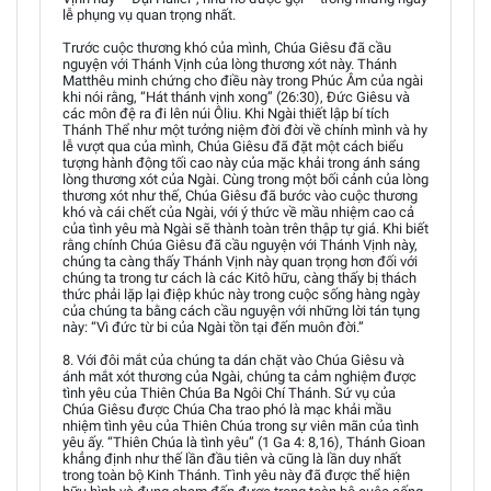
lễ phụng vụ quan trọng nhất.
Trước cuộc thương khó của mình, Chúa Giêsu đã cầu
nguyện với Thánh Vịnh của lòng thương xót này. Thánh
Matthêu minh chứng cho điều này trong Phúc Âm của ngài
khi nói rằng, “Hát thánh vịnh xong” (26:30), Ðức Giêsu và
các môn đệ ra đi lên núi Ôliu. Khi Ngài thiết lập bí tích
Thánh Thể như một tưởng niệm đời đời về chính mình và hy
lễ vượt qua của mình, Chúa Giêsu đã đặt một cách biểu
tượng hành động tối cao này của mặc khải trong ánh sáng
lòng thương xót của Ngài. Cùng trong một bối cảnh của lòng
thương xót như thế, Chúa Giêsu đã bước vào cuộc thương
khó và cái chết của Ngài, với ý thức về mầu nhiệm cao cả
của tình yêu mà Ngài sẽ thành toàn trên thập tự giá. Khi biết
rằng chính Chúa Giêsu đã cầu nguyện với Thánh Vịnh này,
chúng ta càng thấy Thánh Vịnh này quan trọng hơn đối với
chúng ta trong tư cách là các Kitô hữu, càng thấy bị thách
thức phải lặp lại điệp khúc này trong cuộc sống hàng ngày
của chúng ta bằng cách cầu nguyện với những lời tán tụng
này: “Vì đức từ bi của Ngài tồn tại đến muôn đời.”
8. Với đôi mắt của chúng ta dán chặt vào Chúa Giêsu và
ánh mắt xót thương của Ngài, chúng ta cảm nghiệm được
tình yêu của Thiên Chúa Ba Ngôi Chí Thánh. Sứ vụ của
Chúa Giêsu được Chúa Cha trao phó là mạc khải mầu
nhiệm tình yêu của Thiên Chúa trong sự viên mãn của tình
yêu ấy. “Thiên Chúa là tình yêu” (1 Ga 4: 8,16), Thánh Gioan
khẳng định như thế lần đầu tiên và cũng là lần duy nhất
trong toàn bộ Kinh Thánh. Tình yêu này đã được thể hiện