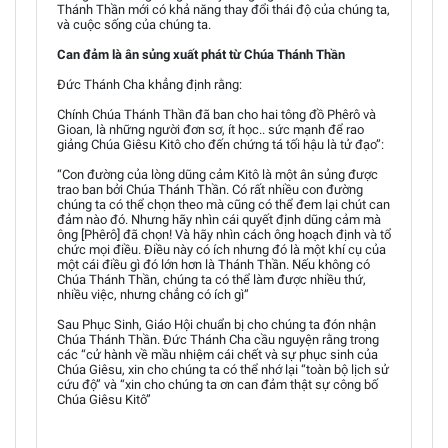
Thánh Thần mới có khả năng thay đổi thái độ của chúng ta,
và cuộc sống của chúng ta.
Can đảm là ân sủng xuất phát từ Chúa Thánh Thần
Đức Thánh Cha khẳng định rằng:
Chính Chúa Thánh Thần đã ban cho hai tông đồ Phêrô và
Gioan, là những người đơn sơ, ít học.. sức mạnh để rao
giảng Chúa Giêsu Kitô cho đến chứng tá tối hậu là tử đạo”:
“Con đường của lòng dũng cảm Kitô là một ân sủng được
trao ban bởi Chúa Thánh Thần. Có rất nhiều con đường
chúng ta có thể chọn theo mà cũng có thể đem lại chút can
đảm nào đó. Nhưng hãy nhìn cái quyết định dũng cảm mà
ông [Phêrô] đã chọn! Và hãy nhìn cách ông hoạch định và tổ
chức mọi điều. Điều này có ích nhưng đó là một khí cụ của
một cái điều gì đó lớn hơn là Thánh Thần. Nếu không có
Chúa Thánh Thần, chúng ta có thể làm được nhiều thứ,
nhiều việc, nhưng chẳng có ích gì”
Sau Phục Sinh, Giáo Hội chuẩn bị cho chúng ta đón nhận
Chúa Thánh Thần. Đức Thánh Cha cầu nguyện rằng trong
các “cử hành về mầu nhiệm cái chết và sự phục sinh của
Chúa Giêsu, xin cho chúng ta có thể nhớ lại “toàn bộ lịch sử
cứu độ” và “xin cho chúng ta ơn can đảm thật sự công bố
Chúa Giêsu Kitô”