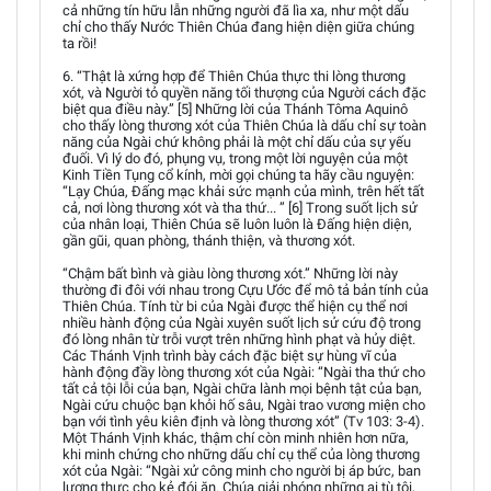
cả những tín hữu lẫn những người đã lìa xa, như một dấu
chỉ cho thấy Nước Thiên Chúa đang hiện diện giữa chúng
ta rồi!
6. “Thật là xứng hợp để Thiên Chúa thực thi lòng thương
xót, và Người tỏ quyền năng tối thượng của Người cách đặc
biệt qua điều này.” [5] Những lời của Thánh Tôma Aquinô
cho thấy lòng thương xót của Thiên Chúa là dấu chỉ sự toàn
năng của Ngài chứ không phải là một chỉ dấu của sự yếu
đuối. Vì lý do đó, phụng vụ, trong một lời nguyện của một
Kinh Tiền Tụng cổ kính, mời gọi chúng ta hãy cầu nguyện:
“Lạy Chúa, Đấng mạc khải sức mạnh của mình, trên hết tất
cả, nơi lòng thương xót và tha thứ... ” [6] Trong suốt lịch sử
của nhân loại, Thiên Chúa sẽ luôn luôn là Đấng hiện diện,
gần gũi, quan phòng, thánh thiện, và thương xót.
“Chậm bất bình và giàu lòng thương xót.” Những lời này
thường đi đôi với nhau trong Cựu Ước để mô tả bản tính của
Thiên Chúa. Tính từ bi của Ngài được thể hiện cụ thể nơi
nhiều hành động của Ngài xuyên suốt lịch sử cứu độ trong
đó lòng nhân từ trỗi vượt trên những hình phạt và hủy diệt.
Các Thánh Vịnh trình bày cách đặc biệt sự hùng vĩ của
hành động đầy lòng thương xót của Ngài: “Ngài tha thứ cho
tất cả tội lỗi của bạn, Ngài chữa lành mọi bệnh tật của bạn,
Ngài cứu chuộc bạn khỏi hố sâu, Ngài trao vương miện cho
bạn với tình yêu kiên định và lòng thương xót” (Tv 103: 3-4).
Một Thánh Vịnh khác, thậm chí còn minh nhiên hơn nữa,
khi minh chứng cho những dấu chỉ cụ thể của lòng thương
xót của Ngài: “Ngài xử công minh cho người bị áp bức, ban
lương thực cho kẻ đói ăn. Chúa giải phóng những ai tù tội,