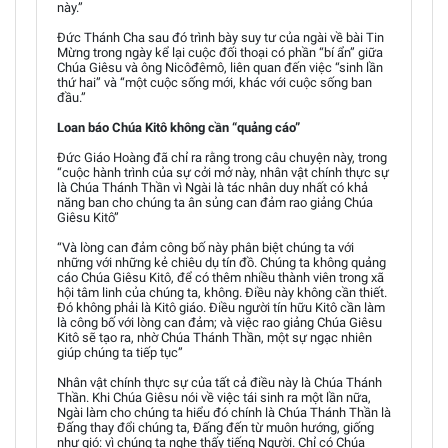
này.”
Đức Thánh Cha sau đó trình bày suy tư của ngài về bài Tin
Mừng trong ngày kể lại cuộc đối thoại có phần “bí ẩn” giữa
Chúa Giêsu và ông Nicôđêmô, liên quan đến việc “sinh lần
thứ hai” và “một cuộc sống mới, khác với cuộc sống ban
đầu.”
Loan báo Chúa Kitô không cần “quảng cáo”
Đức Giáo Hoàng đã chỉ ra rằng trong câu chuyện này, trong
“cuộc hành trình của sự cởi mở này, nhân vật chính thực sự
là Chúa Thánh Thần vì Ngài là tác nhân duy nhất có khả
năng ban cho chúng ta ân sủng can đảm rao giảng Chúa
Giêsu Kitô”
“Và lòng can đảm công bố này phân biệt chúng ta với
những với những kẻ chiêu dụ tín đồ. Chúng ta không quảng
cáo Chúa Giêsu Kitô, để có thêm nhiều thành viên trong xã
hội tâm linh của chúng ta, không. Điều này không cần thiết.
Đó không phải là Kitô giáo. Điều người tín hữu Kitô cần làm
là công bố với lòng can đảm; và việc rao giảng Chúa Giêsu
Kitô sẽ tạo ra, nhờ Chúa Thánh Thần, một sự ngạc nhiên
giúp chúng ta tiếp tục”
Nhân vật chính thực sự của tất cả điều này là Chúa Thánh
Thần. Khi Chúa Giêsu nói về việc tái sinh ra một lần nữa,
Ngài làm cho chúng ta hiểu đó chính là Chúa Thánh Thần là
Đấng thay đổi chúng ta, Đấng đến từ muôn hướng, giống
như gió: vì chúng ta nghe thấy tiếng Người. Chỉ có Chúa