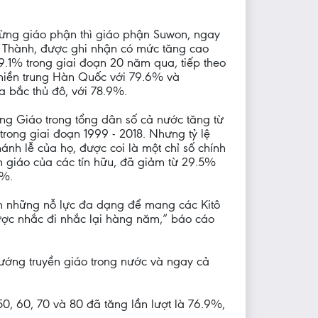
từng giáo phận thì giáo phận Suwon, ngay
Thành, được ghi nhận có mức tăng cao
9.1% trong giai đoạn 20 năm qua, tiếp theo
miền trung Hàn Quốc với 79.6% và
a bắc thủ đô, với 78.9%.
ng Giáo trong tổng dân số cả nước tăng từ
 trong giai đoạn 1999 - 2018. Nhưng tỷ lệ
ánh lễ của họ, được coi là một chỉ số chính
n giáo của các tín hữu, đã giảm từ 29.5%
3%.
ện những nỗ lực đa dạng để mang các Kitô
ược nhắc đi nhắc lại hàng năm,” báo cáo
hướng truyền giáo trong nước và ngay cả
 60, 70 và 80 đã tăng lần lượt là 76.9%,