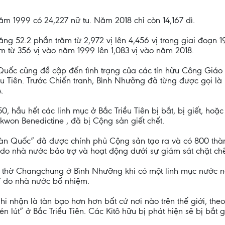
ăm 1999 có 24,227 nữ tu. Năm 2018 chỉ còn 14,167 dì.
ăng 52.2 phần trăm từ 2,972 vị lên 4,456 vị trong giai đoạn 
m từ 356 vị vào năm 1999 lên 1,083 vị vào năm 2018.
uốc cũng đề cập đến tình trạng của các tín hữu Công Giáo
ều Tiên. Trước Chiến tranh, Bình Nhưỡng đã từng được gọi 
.
50, hầu hết các linh mục ở Bắc Triều Tiên bị bắt, bị giết, ho
okwon Benedictine , đã bị Cộng sản giết chết.
n Quốc” đã được chính phủ Cộng sản tạo ra và có 800 thàn
 do nhà nước bảo trợ và hoạt động dưới sự giám sát chặt ch
à thờ Changchung ở Bình Nhưỡng khi có một linh mục nước n
ĩ do nhà nước bổ nhiệm.
i nhận là tàn bạo hơn hơn bất cứ nơi nào trên thế giới, theo
 lút” ở Bắc Triều Tiên. Các Kitô hữu bị phát hiện sẽ bị bắt gi