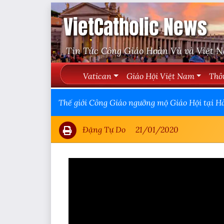
VietCatholic News
Tin Tức Công Giáo Hoàn Vũ và Việt 
Vatican
Giáo Hội Việt Nam
Thô
Thế giới Công Giáo ngưỡng mộ Giáo Hội tại H
Đặng Tự Do
21/01/2020