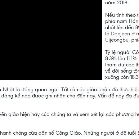
năm 2018.
Nếu tính theo 
phía nam Hán 
nhất lên đến 8
là Daejeon ở 
Uijeongbu, phí
Tỷ lệ người Cô
8.3% lên 11.1%
tham dự các th
về đời sống tô
xuống còn 18.
a Nhật là đáng quan ngại. Tất cả các giáo phận đã thực hi
ổi đáng kể nào được ghi nhận cho đến nay. Vấn đề này đã đ
ruyền giáo hiện nay của chúng ta và xem xét lại các phương 
anh chóng của dân số Công Giáo. Những người ở độ tuổi 50,