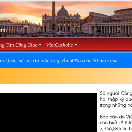
Nam
ng Tấn Công Giáo
VietCatholic
àn Quốc: số các tín hữu tăng gần 50% trong 20 năm qua
Số người Công
hai thập kỷ qu
trong những 
Báo cáo do V
cho biết số K
3,946,844 tín 