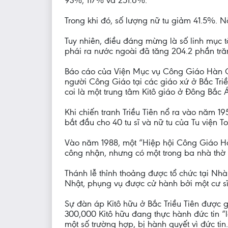
93%, 117% và 251.6%.
Trong khi đó, số lượng nữ tu giảm 41.5%. N
Tuy nhiên, điều đáng mừng là số linh mục t
phái ra nước ngoài đã tăng 204.2 phần tră
Báo cáo của Viện Mục vụ Công Giáo Hàn Q
người Công Giáo tại các giáo xứ ở Bắc Tri
coi là một trung tâm Kitô giáo ở Đông Bắc Á
Khi chiến tranh Triều Tiên nổ ra vào năm 19
bắt đầu cho 40 tu sĩ và nữ tu của Tu viện T
Vào năm 1988, một “Hiệp hội Công Giáo Hà
công nhận, nhưng có một trong ba nhà thờ
Thánh lễ thỉnh thoảng được tổ chức tại Nh
Nhật, phụng vụ được cử hành bởi một cư s
Sự đàn áp Kitô hữu ở Bắc Triều Tiên được gh
300,000 Kitô hữu đang thực hành đức tin “lén
một số trường hợp, bị hành quyết vì đức tin.