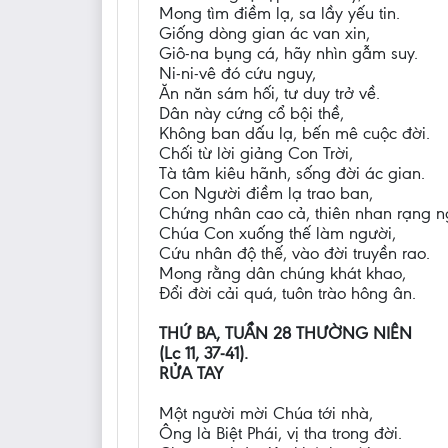
Mong tìm điềm lạ, sa lầy yếu tin.
Giống dòng gian ác van xin,
Giô-na bụng cá, hãy nhìn gẫm suy.
Ni-ni-vê đó cứu nguy,
Ăn năn sám hối, tư duy trở về.
Dân này cứng cổ bội thề,
Không ban dấu lạ, bến mê cuộc đời.
Chối từ lời giảng Con Trời,
Tà tâm kiêu hãnh, sống đời ác gian.
Con Người điềm lạ trao ban,
Chứng nhân cao cả, thiên nhan rạng n
Chúa Con xuống thế làm người,
Cứu nhân độ thế, vào đời truyền rao.
Mong rằng dân chúng khát khao,
Đổi đời cải quá, tuôn trào hông ân.
THỨ BA, TUẦN 28 THƯỜNG NIÊN
(Lc 11, 37-41).
RỬA TAY
Một người mời Chúa tới nhà,
Ông là Biệt Phái, vị tha trong đời.