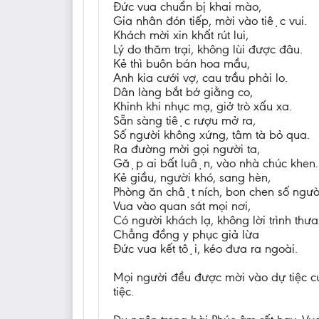
Đức vua chuẩn bị khai mào,
Gia nhân đón tiếp, mời vào tiệc vui.
Khách mời xin khất rút lui,
Lý do thăm trại, không lùi được đâu.
Kẻ thì buôn bán hoa mầu,
Anh kia cưới vợ, cau trầu phải lo.
Dân làng bắt bớ giằng co,
Khinh khi nhục mạ, giở trò xấu xa.
Sẵn sàng tiệc rượu mở ra,
Số người không xứng, tâm tà bỏ qua.
Ra đường mời gọi người ta,
Gặp ai bất luận, vào nhà chúc khen.
Kẻ giầu, người khó, sang hèn,
Phòng ăn chật ních, bon chen số ngườ
Vua vào quan sát mọi nơi,
Có người khách lạ, không lời trình thưa
Chẳng đồng y phục giả lừa
Đức vua kết tội, kéo đưa ra ngoài.
Mọi người đều được mời vào dự tiệc cướ
tiệc.