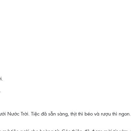
i.
.
i Nước Trời. Tiệc đã sẵn sàng, thịt thì béo và rượu thì ngo