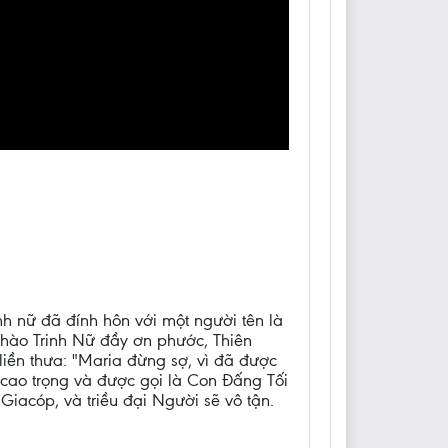
nh nữ đã đính hôn với một người tên là
h chào Trinh Nữ đầy ơn phước, Thiên
 liền thưa: "Maria đừng sợ, vì đã được
n cao trọng và được gọi là Con Ðấng Tối
Giacóp, và triều đại Người sẽ vô tận.