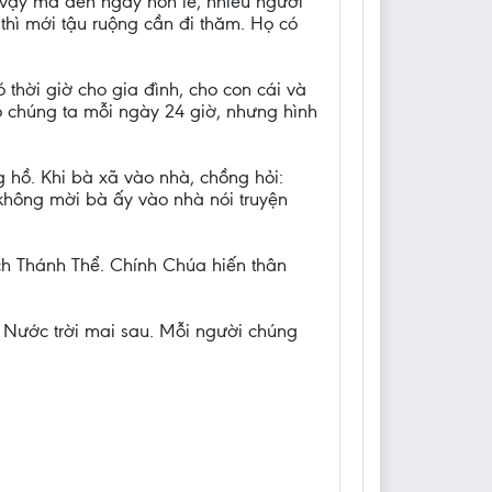
 vậy mà đến ngày hôn lễ, nhiều người
 thì mới tậu ruộng cần đi thăm. Họ có
thời giờ cho gia đình, cho con cái và
 chúng ta mỗi ngày 24 giờ, nhưng hình
ng hồ. Khi bà xã vào nhà, chồng hỏi:
 không mời bà ấy vào nhà nói truyện
ch Thánh Thể. Chính Chúa hiến thân
 Nước trời mai sau. Mỗi người chúng