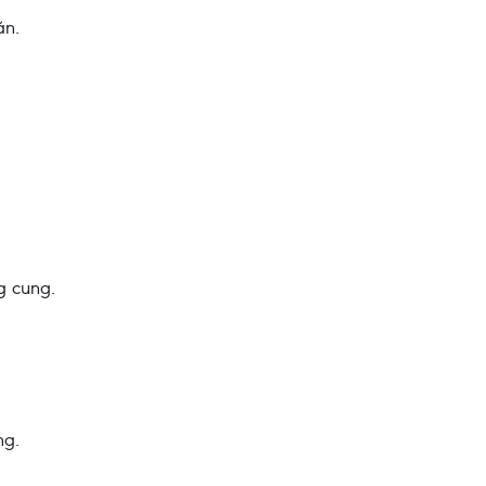
ăn.
g cung.
ng.