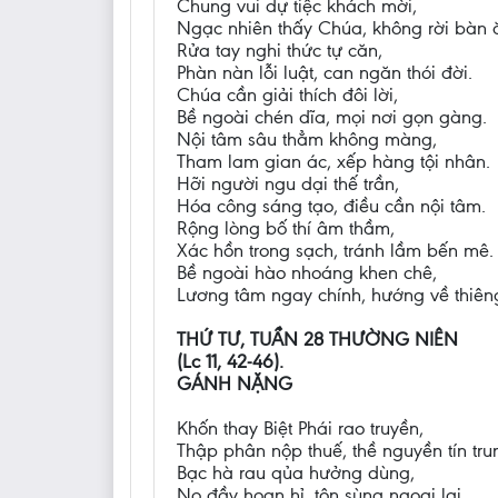
Chung vui dự tiệc khách mời,
Ngạc nhiên thấy Chúa, không rời bàn 
Rửa tay nghi thức tự căn,
Phàn nàn lỗi luật, can ngăn thói đời.
Chúa cần giải thích đôi lời,
Bề ngoài chén dĩa, mọi nơi gọn gàng.
Nội tâm sâu thẳm không màng,
Tham lam gian ác, xếp hàng tội nhân.
Hỡi người ngu dại thế trần,
Hóa công sáng tạo, điều cần nội tâm.
Rộng lòng bố thí âm thầm,
Xác hồn trong sạch, tránh lầm bến mê.
Bề ngoài hào nhoáng khen chê,
Lương tâm ngay chính, hướng về thiên
THỨ TƯ, TUẦN 28 THƯỜNG NIÊN
(Lc 11, 42-46).
GÁNH NẶNG
Khốn thay Biệt Phái rao truyền,
Thập phân nộp thuế, thề nguyền tín tru
Bạc hà rau qủa hưởng dùng,
No đầy hoan hỉ, tôn sùng ngoại lai.