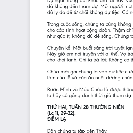
Dụ ngôn trong bài Phúc âm rất hay. Vu
đã không đến tham dự. Mỗi người một lý
đủ lý do để từ chối không dự tiệc. Có 
Trong cuộc sống, chúng ta cũng không t
cho các sinh họat cộng đoàn. Thậm ch
như qúa ít, không đủ để sống. Chúng
Chuyện kể: Một buổi sáng trời tuyết lạn
Nãy giờ em nói truyện với ai thế. Vợ t
cho khỏi lạnh. Chị ta trả lời: Không có 
Chúa mời gọi chúng ta vào dự tiệc cướ
làm của lễ và của ăn nuôi dưỡng chúng
Rước Mình và Máu Chúa là được thông 
ta hãy cố gắng dành thời giờ tham dự 
THỨ HAI, TUẦN 28 THƯỜNG NIÊN
(Lc 11, 29-32).
ĐIỀM LẠ
Dân chúng tụ tập bên Thầy,