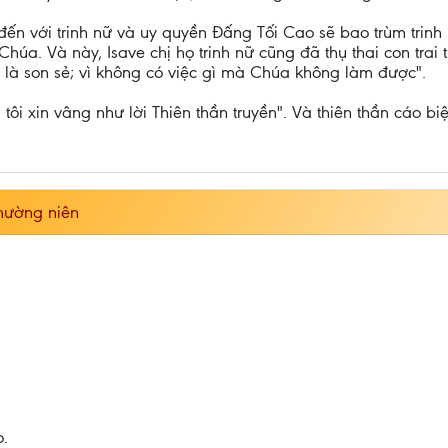
ến với trinh nữ và uy quyền Ðấng Tối Cao sẽ bao trùm trinh nữ
úa. Và này, Isave chị họ trinh nữ cũng đã thụ thai con trai 
 là son sẻ; vì không có việc gì mà Chúa không làm được".
 tôi xin vâng như lời Thiên thần truyền". Và thiên thần cáo biệt
thường niên
o.