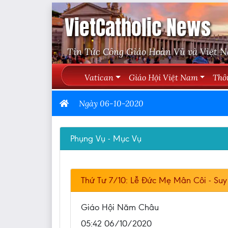
VietCatholic News
Tin Tức Công Giáo Hoàn Vũ và Việt 
Vatican
Giáo Hội Việt Nam
Thô
Ngày 06-10-2020
Phụng Vụ - Mục Vụ
Thứ Tư 7/10: Lễ Đức Mẹ Mân Côi - Suy
Giáo Hội Năm Châu
05:42 06/10/2020