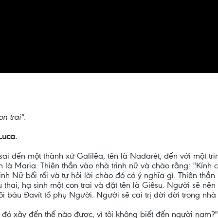
n trai".
Luca.
ai đến một thành xứ Galilêa, tên là Nadarét, đến với một tri
tên là Maria. Thiên thần vào nhà trinh nữ và chào rằng: "Kín
nh Nữ bối rối và tự hỏi lời chào đó có ý nghĩa gì. Thiên thần
 thai, hạ sinh một con trai và đặt tên là Giêsu. Người sẽ nê
báu Ðavít tổ phụ Người. Người sẽ cai trị đời đời trong nhà 
 đó xảy đến thế nào được, vì tôi không biết đến người nam?"