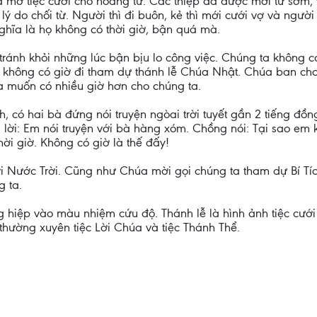
a mở tiệc cưới cho hoàng tử. Các thiệp đã được mời từ sớm,
 do chối từ. Người thì đi buôn, kẻ thì mới cưới vợ và người
nghĩa là họ không có thời giờ, bận quá mà.
ránh khỏi những lúc bận bịu lo công việc. Chúng ta không có 
í không có giờ đi tham dự thánh lễ Chúa Nhật. Chúa ban cho
 ta muốn có nhiều giờ hơn cho chúng ta.
h, có hai bà đứng nói truyện ngòai trời tuyết gần 2 tiếng đồ
rả lời: Em nói truyện với bà hàng xóm. Chồng nói: Tại sao em
thời giờ. Không có giờ là thế đấy!
i Nước Trời. Cũng như Chúa mời gọi chúng ta tham dự Bí Tí
 ta.
hiệp vào màu nhiệm cứu độ. Thánh lễ là hình ảnh tiệc cưới
thường xuyên tiệc Lời Chúa và tiệc Thánh Thể.