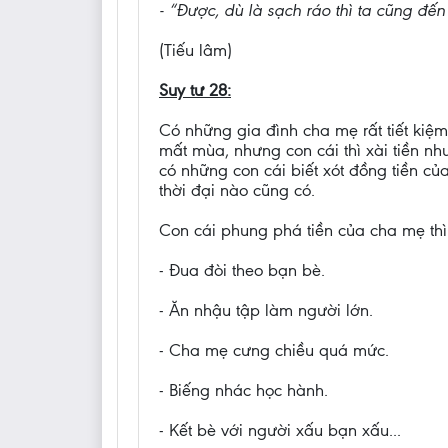
- “Được, dù là sạch ráo thì ta cũng đến
(Tiếu lâm)
Suy tư 28:
Có những gia đình cha mẹ rất tiết kiệ
mất mùa, nhưng con cái thì xài tiền n
có những con cái biết xót đồng tiền c
thời đại nào cũng có.
Con cái phung phá tiền của cha mẹ thì 
- Đua đòi theo bạn bè.
- Ăn nhậu tập làm người lớn.
- Cha mẹ cưng chiều quá mức.
- Biếng nhác học hành.
- Kết bè với người xấu bạn xấu...