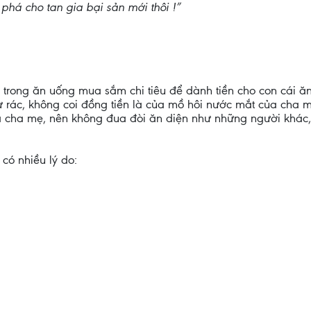
 phá cho tan gia bại sản mới thôi !”
m trong ăn uống mua sắm chi tiêu để dành tiền cho con cái 
hư rác, không coi đồng tiền là của mồ hôi nước mắt của cha 
ủa cha mẹ, nên không đua đòi ăn diện như những người khác
có nhiều lý do: