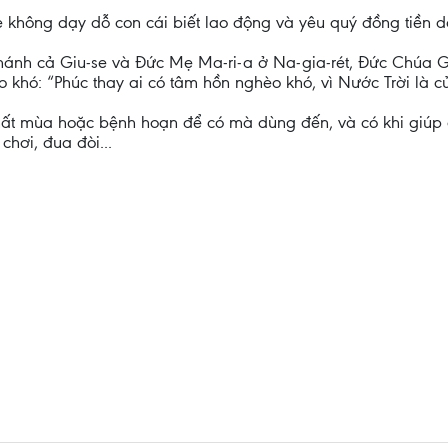
 không dạy dỗ con cái biết lao động và yêu quý đồng tiền d
thánh cả Giu-se và Đức Mẹ Ma-ri-a ở Na-gia-rét, Đức Chúa 
khó: “Phúc thay ai có tâm hồn nghèo khó, vì Nước Trời là c
 mất mùa hoặc bệnh hoạn để có mà dùng đến, và có khi giúp
chơi, đua đòi...