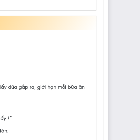
lấy đũa gắp ra, giới hạn mỗi bữa ăn
ấy !”
lớn: