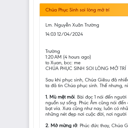
Chúa Phục Sinh soi lòng mở trí
Lm. Nguyễn Xuân Trường
14:03 12/04/2024
Trường
1:20 AM (4 hours ago)
to Xuan, bcc: me
CHÚA PHỤC SINH SOI LÒNG MỞ TRÍ
Sau khi phục sinh, Chúa Giêsu đã nhiề
ta đã tin Chúa phục sinh. Thế nhưng, n
1. Mù mệt mỏi
. Bài đọc 1 nói đến ngư
nguồn sự sống. Phúc Âm cũng nói đến 
bạt vía. Xưa cũng như nay, luôn có nh
những nét đẹp nơi cuộc đời, nơi người 
2. Mở mừng rỡ
. Phúc đức thay, Chúa 