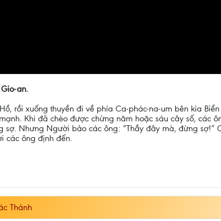
 Gio-an.
ồ, rồi xuống thuyền đi về phía Ca-phác-na-um bên kia Biển 
ổi mạnh. Khi đã chèo được chừng năm hoặc sáu cây số, các ôn
ng sợ. Nhưng Người bảo các ông: “Thầy đây mà, đừng sợ!” 
ơi các ông định đến.
ác Thánh