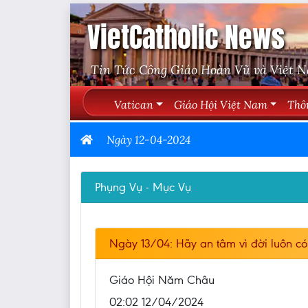
VietCatholic News
Tin Tức Công Giáo Hoàn Vũ và Việt 
Vatican
Giáo Hội Việt Nam
Thô
Ngày 12-04-2024
Phụng Vụ - Mục Vụ
Ngày 13/04: Hãy an tâm vì đời luôn c
Giáo Hội Năm Châu
02:02 12/04/2024