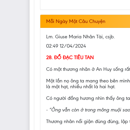
Mỗi Ngày Một Câu Chuyện
Lm. Giuse Maria Nhân Tài, csjb.
02:49 12/04/2024
28. ĐỒ ĐẠC TIÊU TAN
Có một thương nhân ở An Huy sống rất l
Một lần nọ ông ta mang theo bên mình
là một hạt, nhiều nhất là hai hạt.
Có người đồng hương nhìn thấy ông ta 
- “Ông vẫn còn ở trong mông muội sao, c
Thương nhân nổi giận đùng đùng, lập t