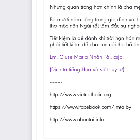
Nhưng quan trọng hơn chính là cha mẹ
Ba mươi năm sống trong gia đình với 
thợ mộc nên Ngài rất tâm đắc sự nghèo 
Tiết kiệm là để dành khi trời hạn hán
phải tiết kiệm để cho con cái tha hồ ăn 
Lm. Giuse Maria Nhân Tài, csjb.
(Dịch từ tiếng Hoa và viết suy tư)
--------
http://www.vietcatholic.org
https://www.facebook.com/jmtaiby
http://www.nhantai.info