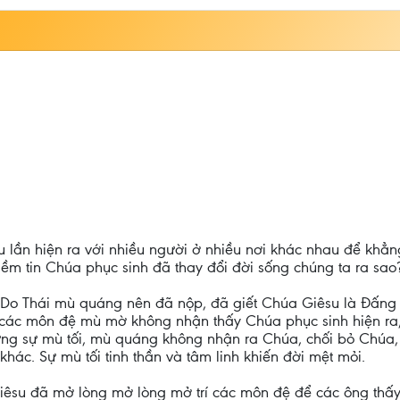
u lần hiện ra với nhiều người ở nhiều nơi khác nhau để khẳn
iềm tin Chúa phục sinh đã thay đổi đời sống chúng ta ra sao
ời Do Thái mù quáng nên đã nộp, đã giết Chúa Giêsu là Đấn
các môn đệ mù mờ không nhận thấy Chúa phục sinh hiện ra, 
ững sự mù tối, mù quáng không nhận ra Chúa, chối bỏ Chúa,
khác. Sự mù tối tinh thần và tâm linh khiến đời mệt mỏi.
Giêsu đã mở lòng mở lòng mở trí các môn đệ để các ông th