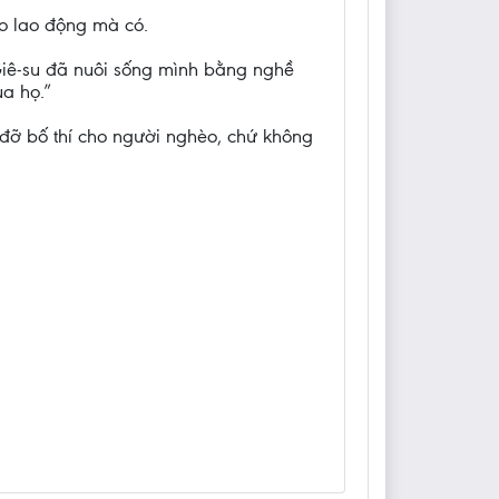
o lao động mà có.
Giê-su đã nuôi sống mình bằng nghề
ủa họ.”
 đỡ bố thí cho người nghèo, chứ không