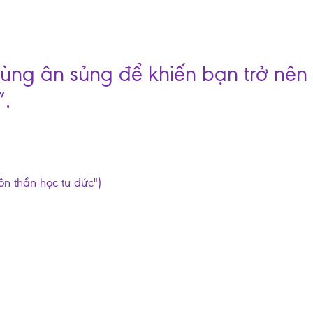
dùng ân sủng để khiến bạn trở nê
”.
ôn thần học tu đức")