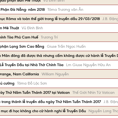
 giáo phận Ban Mê Thuột
Vũ Đình Bình
o Phận Đà Nẵng- năm 2018
Tôma Trương văn Ân
 mục Rôma và toàn thế giới trong lễ truyền dầu 29/03/2018
J.B. Đặn
an Mê Thuột
Vũ Đình Bình
Chính Tòa Phủ Cam Huế
Trương Trí
o phận Lạng Sơn Cao Bằng
Giuse Trần Ngọc Huấn
ả Mân đông đã được thả nhưng cấm không được cử hành lễ Truyền 
Lễ Truyền Dầu tại Nhà Thờ Chính Tòa
Lm Giuse Nguyễn Hữu An
Orange, Nam California
William Nguyễn
hú cường
Tôma Đỗ Lộc Sơn
gày Thứ Năm Tuần Thánh 2017 tại Vatican
Thế Giới Nhìn Từ Vatican
 trong thánh lễ truyền dầu ngày Thứ Năm Tuần Thánh 2017
J.B. Đặn
 mục đi học không cho cử hành nghi lễ Truyền Dầu
Nguyễn Long Th