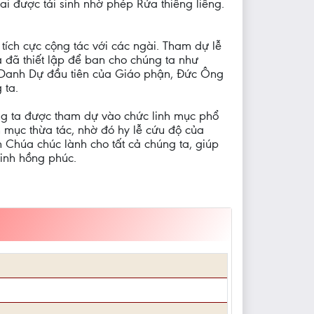
i được tái sinh nhờ phép Rửa thiêng liêng.
ích cực cộng tác với các ngài. Tham dự lễ
 đã thiết lập để ban cho chúng ta như
 Danh Dự đầu tiên của Giáo phận, Đức Ông
 ta.
ng ta được tham dự vào chức linh mục phổ
 mục thừa tác, nhờ đó hy lễ cứu độ của
n Chúa chúc lành cho tất cả chúng ta, giúp
Sinh hồng phúc.