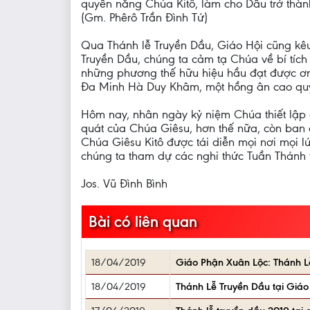
quyền năng Chúa Kitô, làm cho Dầu trở thành
(Gm. Phêrô Trần Đình Tứ)
Qua Thánh lễ Truyền Dầu, Giáo Hội cũng kêu
Truyền Dầu, chúng ta cảm tạ Chúa về bí tích
những phương thế hữu hiệu hầu đạt được ơ
Đa Minh Hà Duy Khâm, một hồng ân cao quý
Hôm nay, nhân ngày kỷ niệm Chúa thiết lập 
quát của Chúa Giêsu, hơn thế nữa, còn ban 
Chúa Giêsu Kitô được tái diễn mọi nơi mọi l
chúng ta tham dự các nghi thức Tuần Thánh 
Jos. Vũ Đình Bình
Bài có liên quan
18/04/2019
Giáo Phận Xuân Lộc: Thánh L
18/04/2019
Thánh Lễ Truyền Dầu tại Gi