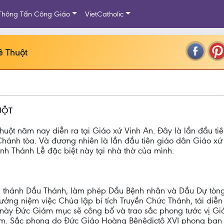
Thông Tấn Công Giáo
VietCatholic
ê Thuột
UỘT
ột năm nay diễn ra tại Giáo xứ Vinh An. Đây là lần đầu ti
 Chánh tòa. Và đương nhiên là lần đầu tiên giáo dân Giáo 
nh Thánh Lễ đặc biệt này tại nhà thờ của mình.
thánh Dầu Thánh, làm phép Dầu Bệnh nhân và Dầu Dự tòng, 
ng niệm việc Chúa lập bí tích Truyền Chức Thánh, tái diễn h
 lễ này Đức Giám mục sẽ công bố và trao sắc phong tước vị 
. Sắc phong do Đức Giáo Hoàng Bênêdictô XVI phong ban tạ