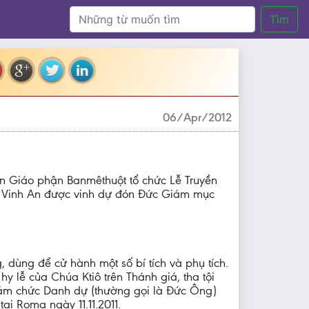
Tìm
06/Apr/2012
ên Giáo phận Banmêthuột tổ chức Lễ Truyền
xứ Vinh An được vinh dự đón Đức Giám mục
dùng để cử hành một số bí tích và phụ tích.
y lễ của Chúa Ktiô trên Thánh giá, tha tội
Giám chức Danh dự (thường gọi là Đức Ông)
i Roma ngày 11.11.2011.