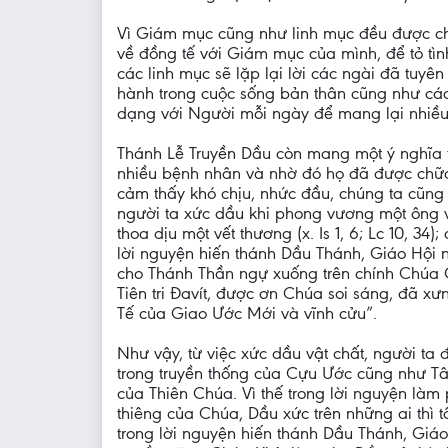
Vì Giám mục cũng như linh mục đều được chi
về đồng tế với Giám mục của mình, để tỏ tìn
các linh mục sẽ lặp lại lời các ngài đã tuy
hành trong cuộc sống bản thân cũng như các
dạng với Người mỗi ngày để mang lại nhiều l
Thánh Lễ Truyền Dầu còn mang một ý nghĩa th
nhiều bệnh nhân và nhờ đó họ đã được chữa 
cảm thấy khó chịu, nhức đầu, chúng ta cũng
người ta xức dầu khi phong vương một ông vua
thoa dịu một vết thương (x. Is 1, 6; Lc 10, 34
lời nguyện hiến thánh Dầu Thánh, Giáo Hội n
cho Thánh Thần ngự xuống trên chính Chúa 
Tiên tri Đavít, được ơn Chúa soi sáng, đã
Tế của Giao Ước Mới và vĩnh cửu”.
Như vậy, từ việc xức dầu vật chất, người ta
trong truyền thống của Cựu Ước cũng như Tân 
của Thiên Chúa. Vì thế trong lời nguyện là
thiêng của Chúa, Dầu xức trên những ai thì t
trong lời nguyện hiến thánh Dầu Thánh, Gi