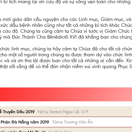
 bí tích mang lại ơn cứu độ và sự sống vẹn toàn cho những a
 mời giáo dân cầu nguyện cho các Linh mục, Giám mục, và t
 xức dầu bệnh nhân cũng như tất cả những bí tích khác Chúa
n cứu độ. Chúng ta cũng cảm tạ Chúa vì tước vị Giám Chức
 mà Đức Thánh Cha Bênêdictô XVI đã khấng ban cho chúng
chức linh mục, chúng ta hãy cảm tạ Chúa đã cho tất cả chú
cho một số người trong chúng ta được tham dự vào chức linh
úc và và ơn tha tội được ban cho tất cả những ai cần đến. Xi
thật sốt sắng để có thể đón nhận niềm vui vinh quang Phục 
ễ Truyền Dầu 2019
Nữ tu Teresa Ngọc Lễ, O.P
áo Phận Đà Nẵng năm 2019
Tôma Trương Văn Ân