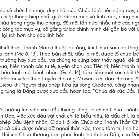
a sẻ chức linh mục duy nhất của Chúa Kitô, nên sáng nay, 
h hiệp thông hiệp nhất giữa Giám mục và linh mục, cũng như 
ên hứa trong ngày thụ phong, để một lần nữa nhắc nhở các ng
 công tác mục vụ, cố gắng từ bỏ chính mình để gắn bó với C
ợi ích hơn cho các linh hồn.
iết thực: Thánh Marcô thuật lại rằng, khi Chúa sai các Tông
lành (Mc 6, 13). Theo bản chất, dầu là một dược tố chữa bệ
 thường hay xức dầu, và chúng ta cũng cảm thấy người dễ ch
, hiến thánh các tư tế, tuyển chọn các Tiên tri, hiến thánh 
); chữa lành một bệnh nhân (Gc 4, 14), tẩm liệm một xác chết (Mt
hắc lại việc Chúa truyền cho ông Môisen xức dầu cho ông Aa
Giêsu khi Người chịu phép Rửa tại sông Giođanô, công nhậ
 xưng tụng là Đấng được xức dầu hoan lạc. “Chúa đã xức D
 đã hướng lên việc xức dầu thiêng liêng, là chính Chúa Thán
Ước, việc xức dầu vật chất chỉ là biểu hiệu, là dấu chỉ, là
m phép Dầu Bệnh nhân, Giáo Hội xin Chúa cho Thánh Thần Ch
ất cả đều được nâng đỡ ngoài thân xác, trong tâm trí, linh h
áo Hội xin Chúa thương ban phúc lành thánh hóa Dầu, cho 