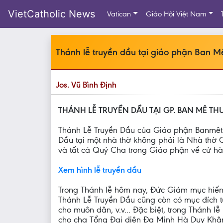
VietCatholic News
Vatican
Giáo Hội Việt Nam
Thánh lễ truyền dầu tại giáo phận Ban M
Jos. Vũ Bình Định
THÁNH LỄ TRUYỀN DẦU TẠI GP. BAN MÊ TH
Thánh Lễ Truyền Dầu của Giáo phận Banmêthu
Dầu tại một nhà thờ không phải là Nhà thờ
và tất cả Quý Cha trong Giáo phận về cử hà
Xem hình lễ truyền dầu
Trong Thánh lễ hôm nay, Đức Giám mục hiến 
Thánh Lễ Truyền Dầu cũng còn có mục đích tưở
cho muôn dân, v.v... Đặc biệt, trong Thánh
cho cha Tổng Đại diện Đa Minh Hà Duy Khâm