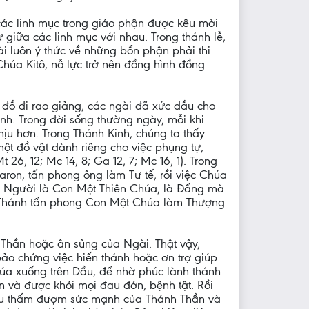
các linh mục trong giáo phận được kêu mời
giữa các linh mục với nhau. Trong thánh lễ,
ài luôn ý thức về những bổn phận phải thi
húa Kitô, nỗ lực trở nên đồng hình đồng
 đồ đi rao giảng, các ngài đã xức dầu cho
nh. Trong đời sống thường ngày, mỗi khi
ịu hơn. Trong Thánh Kinh, chúng ta thấy
một đồ vật dành riêng cho việc phụng tự,
 26, 12; Mc 14, 8; Ga 12, 7; Mc 16, 1). Trong
ron, tấn phong ông làm Tư tế, rồi việc Chúa
n Người là Con Một Thiên Chúa, là Đấng mà
ầu Thánh tấn phong Con Một Chúa làm Thượng
h Thần hoặc ân sủng của Ngài. Thật vậy,
 bảo chứng việc hiến thánh hoặc ơn trợ giúp
úa xuống trên Dầu, để nhờ phúc lành thánh
ồn và được khỏi mọi đau đớn, bệnh tật. Rồi
Dầu thấm đượm sức mạnh của Thánh Thần và