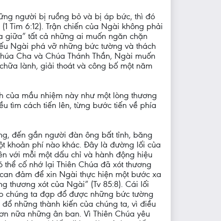
g người bị ruồng bỏ và bị áp bức, thì đó
 (1 Tim 6:12). Trận chiến của Ngài không phải
qua giữa” tất cả những ai muốn ngăn chặn
 Nếu Ngài phá vỡ những bức tường và thách
i Chúa Cha và Chúa Thánh Thần, Ngài muốn
 chữa lành, giải thoát và công bố một năm
ạnh của mầu nhiệm này như một lòng thương
 tìm cách tiến lên, từng bước tiến về phía
ơng, đến gần người đàn ông bất tỉnh, băng
ột khoản phí nào khác. Đây là đường lối của
 lên với mỗi một dấu chỉ và hành động hiệu
ó thể cố nhớ lại Thiên Chúa đã xót thương
c can đảm để xin Ngài thực hiện một bước xa
g thương xót của Ngài” (Tv 85:8). Cái lối
úp chúng ta đạp đổ được những bức tường
 đổ những thành kiến của chúng ta, vì điều
ơn nữa những ân ban. Vì Thiên Chúa yêu