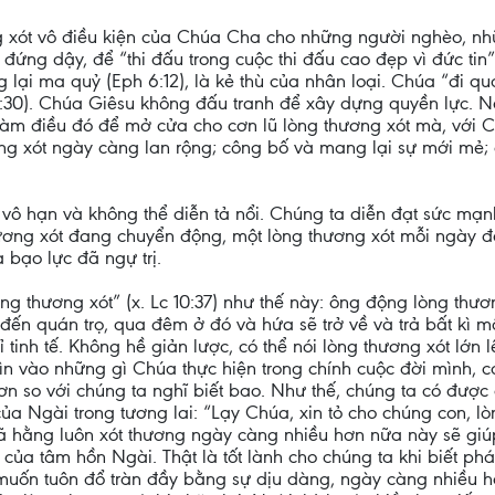
xót vô điều kiện của Chúa Cha cho những người nghèo, nhữn
đứng dậy, để “thi đấu trong cuộc thi đấu cao đẹp vì đức tin”
 lại ma quỷ (Eph 6:12), là kẻ thù của nhân loại. Chúa “đi 
4:30). Chúa Giêsu không đấu tranh để xây dựng quyền lực.
 làm điều đó để mở cửa cho cơn lũ lòng thương xót mà, vớ
ương xót ngày càng lan rộng; công bố và mang lại sự mới mẻ;
 vô hạn và không thể diễn tả nổi. Chúng ta diễn đạt sức m
ương xót đang chuyển động, một lòng thương xót mỗi ngày đều
 bạo lực đã ngự trị.
g thương xót” (x. Lc 10:37) như thế này: ông động lòng thư
đến quán trọ, qua đêm ở đó và hứa sẽ trở về và trả bất kì m
tinh tế. Không hề giản lược, có thể nói lòng thương xót lớn
hìn vào những gì Chúa thực hiện trong chính cuộc đời mình, c
ơn so với chúng ta nghĩ biết bao. Như thế, chúng ta có đượ
ủa Ngài trong tương lai: “Lạy Chúa, xin tỏ cho chúng con, lòn
ã hằng luôn xót thương ngày càng nhiều hơn nữa này sẽ gi
ủa tâm hồn Ngài. Thật là tốt lành cho chúng ta khi biết phá
uốn tuôn đổ tràn đầy bằng sự dịu dàng, ngày càng nhiều h