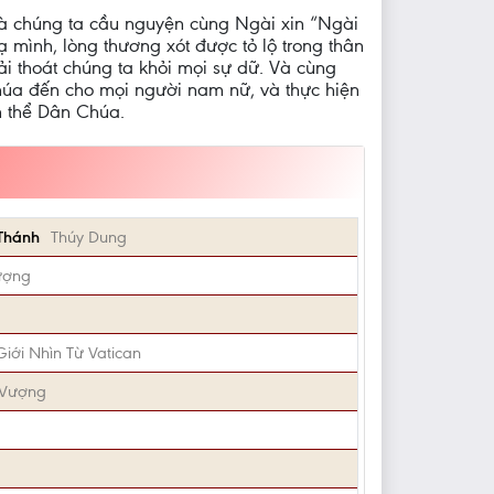
và chúng ta cầu nguyện cùng Ngài xin “Ngài
mình, lòng thương xót được tỏ lộ trong thân
iải thoát chúng ta khỏi mọi sự dữ. Và cùng
úa đến cho mọi người nam nữ, và thực hiện
n thể Dân Chúa.
 Thánh
Thúy Dung
ượng
Giới Nhìn Từ Vatican
 Vượng