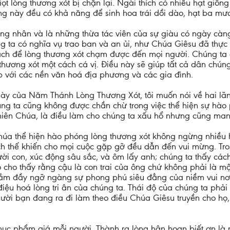
iọt lòng thương xót bị chặn lại. Ngài thích có nhiều hạt giốn
iống này đều có khả năng để sinh hoa trái dồi dào, hạt ba mư
hứng nhân và là những thừa tác viên của sự giàu có ngày cà
g ta có nghĩa vụ trao ban và an ủi, như Chúa Giêsu đã thực h
ch để lòng thương xót chạm được đến mọi người. Chúng ta c
ương xót một cách cá vị. Điều này sẽ giúp tất cả dân chúng t
 với các nền văn hoá địa phương và các gia đình.
y của Năm Thánh Lòng Thương Xót, tôi muốn nói về hai lãn
g ta cũng không được chần chừ trong việc thể hiện sự hào ph
 Thiên Chúa, là điều làm cho chúng ta xấu hổ nhưng cũng man
Chúa thể hiện hào phóng lòng thương xót không ngừng nhiều
ách thế khiến cho mọi cuộc gặp gỡ đều dẫn đến vui mừng. 
ười con, xúc động sâu sắc, và ôm lấy anh; chúng ta thấy các
 cho thấy rằng cậu là con trai của ông chứ không phải là một
ngắm đầy ngỡ ngàng sự phong phú siêu đẳng của niềm vui nơ
điệu hoá lòng tri ân của chúng ta. Thái độ của chúng ta phả
gười bạn đang ra đi làm theo điều Chúa Giêsu truyền cho họ
hục phẩm giá mỗi người. Thành ra lòng hân hoan biết ơn là m