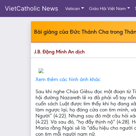
VietCatholic News
Vatican
Giáo Hội Việt Nam
Bài giảng của Đức Thánh Cha trong Thá
J.B. Đặng Minh An dịch
Xem thêm các hình ảnh khác
Sau khi nghe Chúa Giêsu đọc một đoạn từ Tiê
hội đường Nazareth lẽ ra đã phải vỗ tay nồn
cuốn sách Luật được tìm thấy khi họ đang 
làm ngược lại; họ đóng cửa con tim mình, và
Người” (4:22). Nhưng sau đó một câu hỏi xảo
(4:22). Và sau đó, “họ đầy thịnh nộ” (4:28).
Maria rằng Ngài sẽ là “dấu hiệu cho người 
con tim mỗi người nam nữ.