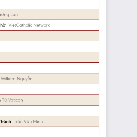
ương Lan
thờ
VietCatholic Network
William Nguyễn
h
n Từ Vatican
 Thánh
Trần Văn Minh