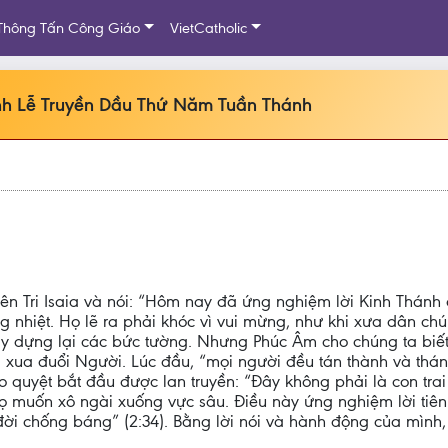
Thông Tấn Công Giáo
VietCatholic
nh Lễ Truyền Dầu Thứ Năm Tuần Thánh
n Tri Isaia và nói: “Hôm nay đã ứng nghiệm lời Kinh Thánh q
g nhiệt. Họ lẽ ra phải khóc vì vui mừng, như khi xưa dân c
xây dựng lại các bức tường. Nhưng Phúc Âm cho chúng ta bi
 xua đuổi Người. Lúc đầu, “mọi người đều tán thành và thán
 quyệt bắt đầu được lan truyền: “Đây không phải là con tra
 Họ muốn xô ngài xuống vực sâu. Điều này ứng nghiệm lời tiên
đời chống báng” (2:34). Bằng lời nói và hành động của mình