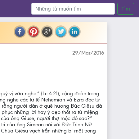
Tìm
29/Mar/2016
uý vị vừa nghe.” (Lc 4:21), cộng đoàn trong
húng nghe các tư tế Nehemiah và Ezra đọc từ
ết rằng người dân ở quê hương Đức Giêsu đã
 phục những lời hay ý đẹp thốt ra từ miệng
i của ông Giuse, người thợ mộc đó sao?”
 tri của ông Simeon nói với Đức Trinh Nữ
, Chúa Giêsu vạch trần những bí mật trong