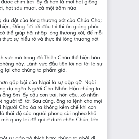
g được chim trời lấy đi hơn là một hạt giống
ơi, hạt sáu mươi, cả một trăm nữa.
ng dư dật của lòng thương xót của Chúa Cha;
iện, Đấng “đi tới đâu thì thi ân giáng phúc
ó thể giúp hội nhập lòng thương xót, để mỗi
hực sự hiểu rõ và thực thi lòng thương xót
h vực mà trong đó Thiên Chúa thể hiện hào
óng này. Lãnh vực đầu tiên tôi nói tới là sự
g lại cho chúng ta phẩm giá.
 hơn gấp bội của Ngài là sự gặp gỡ. Ngài
Trong dụ ngôn Người Cha Nhân Hậu chúng ta
h ông ôm lấy cậu con trai, hôn cậu, xỏ nhẩn
 người tôi tớ. Sau cùng, ông ra lệnh cho mọi
i Người Cha òa ra không kềm chế khi con
i là thái độ của người phong cùi nghèo khổ
, mà quay lại để quì ở dưới chân Chúa, lớn
ột sự đáp trả thích hợp: chúng ta phải đi