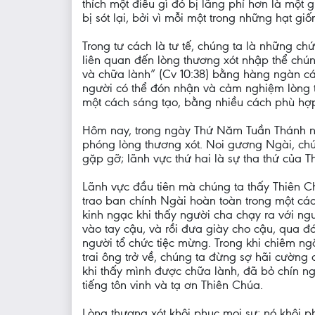
thích một điều gì đó bị lãng phí hơn là một g
bị sót lại, bởi vì mỗi một trong những hạt g
Trong tư cách là tư tế, chúng ta là những c
liên quan đến lòng thương xót nhập thể chún
và chữa lành” (Cv 10:38) bằng hàng ngàn cá
người có thể đón nhận và cảm nghiệm lòng th
một cách sáng tạo, bằng nhiều cách phù hợp
Hôm nay, trong ngày Thứ Năm Tuần Thánh nà
phóng lòng thương xót. Noi gương Ngài, chún
gặp gỡ; lãnh vực thứ hai là sự tha thứ của
Lãnh vực đầu tiên mà chúng ta thấy Thiên 
trao ban chính Ngài hoàn toàn trong một c
kinh ngạc khi thấy người cha chạy ra với ng
vào tay cậu, và rồi đưa giày cho cậu, qua đó
người tổ chức tiệc mừng. Trong khi chiêm 
trai ông trở về, chúng ta đừng sợ hãi cường 
khi thấy mình được chữa lành, đã bỏ chín n
tiếng tôn vinh và tạ ơn Thiên Chúa.
Lòng thương xót khôi phục mọi sự; nó khôi p