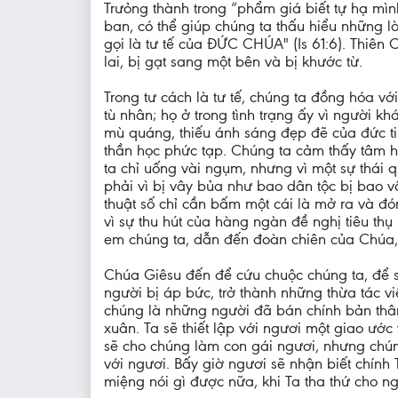
Trưỏng thành trong “phẩm giá biết tự hạ mìn
ban, có thể giúp chúng ta thấu hiểu những l
gọi là tư tế của ĐỨC CHÚA" (Is 61:6). Thiên
lai, bị gạt sang một bên và bị khước từ.
Trong tư cách là tư tế, chúng ta đồng hóa v
tù nhân; họ ở trong tình trạng ấy vì người 
mù quáng, thiếu ánh sáng đẹp đẽ của đức ti
thần học phức tạp. Chúng ta cảm thấy tâm 
ta chỉ uống vài ngụm, nhưng vì một sự thái
phải vì bị vây bủa như bao dân tộc bị bao 
thuật số chỉ cần bấm một cái là mở ra và đ
vì sự thu hút của hàng ngàn đề nghị tiêu th
em chúng ta, dẫn đến đoàn chiên của Chúa, 
Chúa Giêsu đến để cứu chuộc chúng ta, để s
người bị áp bức, trở thành những thừa tác vi
chúng là những người đã bán chính bản thân
xuân. Ta sẽ thiết lập với ngươi một giao ướ
sẽ cho chúng làm con gái ngươi, nhưng chún
với ngươi. Bấy giờ ngươi sẽ nhận biết chính
miệng nói gì được nữa, khi Ta tha thứ cho 