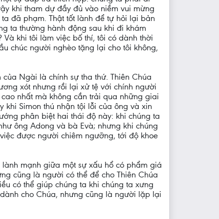
ư vậy khi tham dự đầy đủ vào niềm vui mừng
ta đã phạm. Thật tốt lành để tự hỏi lại bản
chúng ta thường hành động sau khi đi khám
à khi tôi làm việc bố thí, tôi có dành thời
cầu chúc người nghèo tặng lại cho tôi không,
của Ngài là chính sự tha thứ. Thiên Chúa
ương xót nhưng rồi lại xử tệ với chính người
á cao nhất mà không cần trải qua những giai
hi Simon thú nhận tội lỗi của ông và xin
ớng phân biệt hai thái độ này: khi chúng ta
ng như ông Adong và bà Evà; nhưng khi chúng
g việc được người chiêm ngưỡng, tới độ khoe
ng lành mạnh giữa một sự xấu hổ có phẩm giá
hưng cũng là người có thể để cho Thiên Chúa
ều có thể giúp chúng ta khi chúng ta xưng
g dành cho Chúa, nhưng cũng là người lặp lại