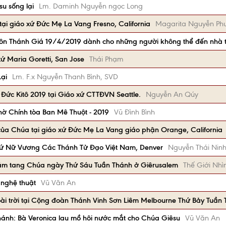
u sống lại
Lm. Daminh Nguyễn ngọc Long
ại giáo xứ Đức Mẹ La Vang Fresno, California
Magarita Nguyễn Ph
Tôn Thánh Giá 19/4/2019 dành cho những người không thể đến nhà 
xứ Maria Goretti, San Jose
Thái Phạm
ại
Lm. F.x Nguyễn Thanh Bình, SVD
Đức Kitô 2019 tại Giáo xứ CTTĐVN Seattle.
Nguyễn An Qúy
hờ Chính tòa Ban Mê Thuột - 2019
Vũ Đình Bình
ủa Chúa tại giáo xứ Đức Mẹ La Vang giáo phận Orange, California
 xứ Nữ Vương Các Thánh Tử Đạo Việt Nam, Denver
Nguyễn Thái Nin
đám tang Chúa ngày Thứ Sáu Tuần Thánh ở Giêrusalem
Thế Giới Nhì
 nghệ thuật
Vũ Văn An
ài trời tại Cộng đoàn Thánh Vinh Sơn Liêm Melbourne Thứ Bảy Tuần
Thánh: Bà Veronica lau mồ hôi nước mắt cho Chúa Giêsu
Vũ Văn An