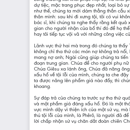
dự tiệc, mặc trang phục đẹp nhất, loại bỏ s
như thế, chúng ta mới dám thẳng thắn cầu xin
thân mình: sau khi đi xưng tội, tôi có vui kh
bác sĩ, khi chúng ta nghe thấy rằng kết quả x
gian cho người nhận của bố thí đó để họ thể 
hay tôi tiếp tục vội vã với những công việc 
Lãnh vực thứ hai mà trong đó chúng ta thấy
không chỉ tha thứ các món nợ không trả nổi, 
mang nợ anh; Ngài cũng giúp chúng ta tiến 
đoạn trung gian. Chúa để cho người phụ nữ 
Chúa Giêsu xa lánh ông, Chúa đã nâng ông lê
xấu hổ về tội lỗi của mình, chúng ta che đậ
ta được nâng lên phẩm giá nào đấy, thì chún
khoang.
Sự đáp trả của chúng ta trước sự tha thứ q
và một phẩm giá đáng xấu hổ. Đó là một thái
vực mình dậy vì thiện ích của một sứ vụ, m
thú tội lỗi của mình, là Phêrô, là người đã
lời chấp nhận sứ vụ chăn dắt đoàn chiên Ch