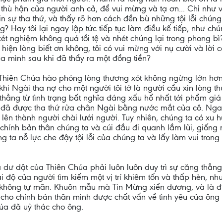
ự thù hận của người anh cả, để vui mừng và tạ ơn... Chỉ nh
 sự tha thứ, và thấy rõ hơn cách đền bù những tội lỗi chúng 
ông? Hay tôi lại ngay lập tức tiếp tục làm điều kế tiếp, như 
ét nghiệm không quá tồi tệ và nhét chúng lại trong phong bì? V
hiện lòng biết ơn không, tôi có vui mừng với nụ cười và lời 
của mình sau khi đã thẩy ra một đồng tiền?
 Thiên Chúa hào phóng lòng thương xót không ngừng lớn hơn 
khi Ngài tha nợ cho một người tôi tớ là người cầu xin lòng th
thẳng từ tình trạng bất nghĩa đáng xấu hổ nhất tới phẩm gi
đã được tha thứ rửa chân Ngài bằng nước mắt của cô. Ngay k
n thành người chài lưới người. Tuy nhiên, chúng ta có xu hư
y chính bản thân chúng ta và cúi đầu đi quanh lầm lũi, giố
g ta nỗ lực che đậy tội lỗi của chúng ta và lấy làm vui tron
uá dư dật của Thiên Chúa phải luôn luôn duy trì sự căng thẳ
 độ của người tìm kiếm một vị trí khiêm tốn và thấp hèn, n
à không tự mãn. Khuôn mẫu mà Tin Mừng xiển dương, và là đi
 để cho chính bản thân mình được chất vấn về tình yêu của ôn
úa đã uỷ thác cho ông.