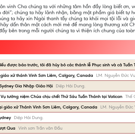
ôn vinh Cha chúng ta với những tâm hồn đầy lòng biết ơn, 
đời”; chúng ta hãy lãnh nhận, bằng một phẩm giá biết tự hạ 
úng ta hãy xin Ngài thanh tẩy chúng ta khỏi mọi tội lỗi và g
 hãy dấn thân một cách mới mẻ để mang lòng thương xót Ch
y bên trong mỗi người chúng ta vì thiện ích chung của toà
u được báo trước, tôi đã hủy bỏ các thánh lễ Phục sinh và cả Tuần
i giáo xứ thánh Vinh Sơn Liêm, Calgary, Canada
LM. Nguyễn Đức V
 Sydney Gia Nhập Giáo Hội
Diệp Hải Dung.
 Vụ tưởng niệm Chúa chịu chết Thứ Sáu Tuần Thánh tại Vatican
Thế 
tại giáo xứ Thánh Vinh Sơn Liêm, Calgary, Canada
LM. Nguyễn Đức
Sydney
Diệp Hải Dung.
Vượt Qua
Vinh sơn Trần văn Đẩu