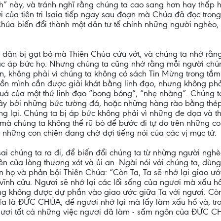
h” này, và tránh nghĩ rằng chúng ta cao sang hơn hay thấp 
ời của tiên tri Isaia tiếp ngay sau đoạn mà Chúa đã đọc tron
 Chúa biến đổi thành một dân tư tế chính những người nghèo, 
ới dân bị gạt bỏ mà Thiên Chúa cứu vớt, và chúng ta nhớ rằn
khác áp bức họ. Nhưng chúng ta cũng nhớ rằng mỗi người chú
n, không phải vì chúng ta không có sách Tin Mừng trong tầm
hồn mình cần được giải khát bằng linh đạo, nhưng không ph
 quá của một thứ linh đạo “bong bóng”, “nhẹ nhàng”. Chúng 
vây bởi những bức tường đá, hoặc những hàng rào bằng thép,
óng lại. Chúng ta bị áp bức không phải vì những đe dọa và 
ụ mà chúng ta không thể rũ bỏ để bước đi tự do trên những 
những con chiên đang chờ đợi tiếng nói của các vị mục tử.
ai chúng ta ra đi, để biến đổi chúng ta từ những người ngh
ên của lòng thương xót và ủi an. Ngài nói với chúng ta, dùng 
 họ và phản bội Thiên Chúa: “Còn Ta, Ta sẽ nhớ lại giao ước
c vĩnh cửu. Ngươi sẽ nhớ lại các lối sống của ngươi mà xấu h
g không được dự phần vào giao ước giữa Ta với ngươi. Còn c
 Ta là ĐỨC CHÚA, để ngươi nhớ lại mà lấy làm xấu hổ và, tr
ngươi tất cả những việc ngươi đã làm - sấm ngôn của ĐỨC C