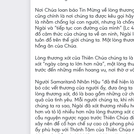
Nơi Chúa loan báo Tin Mừng về lòng thương 
cũng chính là nơi chúng ta được kêu gọi hãy 
là nhằm chống lại con người, nhưng là chống
Ngài và “tiếp tục con đường của mình” (Lc 
đố cảm thức của chúng ta về an ninh, Ngài
tuôn đổ trên thế giới chúng ta. Một lòng th
hồng ân của Chúa.
Lòng thương xót của Thiên Chúa chúng ta là
xót “ngày càng to lớn hơn nữa”, một lòng th
trước đến những miền hoang vu, nơi thờ ơ và
Người Samaritanô Nhân Hậu “đã thể hiện lòn
bó các vết thương của người ấy, đưa ông ta 
lòng thương xót, đó là bao gồm những cử chỉ 
quả của tình yêu. Mỗi người chúng ta, khi n
chúng ta ra sao, Ngài đã xót thương nhiều h
hơn và tỏ lộ nhiều hơn nữa lòng thương xót c
cầu nguyện ngược ngạo trước Thiên Chúa đ
xây nên để cố hạn chế sự cao cả phong phú c
ấy phù hợp với Thánh Tâm của Thiên Chúa m