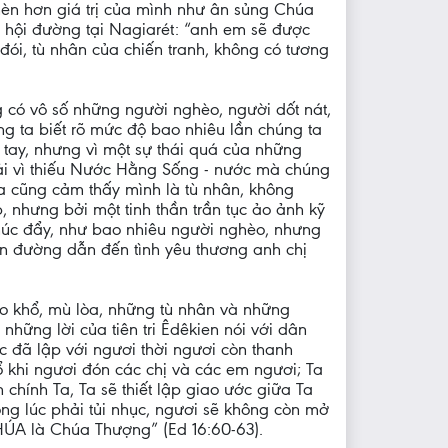
hèn hơn giá trị của mình như ân sủng Chúa
g hội đường tại Nagiarét: “anh em sẽ được
đói, tù nhân của chiến tranh, không có tương
g có vô số những người nghèo, người dốt nát,
ng ta biết rõ mức độ bao nhiêu lần chúng ta
 tay, nhưng vì một sự thái quá của những
ải vì thiếu Nước Hằng Sống - nước mà chúng
ta cũng cảm thấy mình là tù nhân, không
 nhưng bởi một tinh thần trần tục ảo ảnh kỹ
thúc đẩy, như bao nhiêu người nghèo, nhưng
con đường dẫn đến tình yêu thương anh chị
èo khổ, mù lòa, những tù nhân và những
những lời của tiên tri Êdêkien nói với dân
 đã lập với ngươi thời ngươi còn thanh
ổ khi ngươi đón các chị và các em ngươi; Ta
hính Ta, Ta sẽ thiết lập giao ước giữa Ta
ong lúc phải tủi nhục, ngươi sẽ không còn mở
HÚA là Chúa Thượng” (Ed 16:60-63).