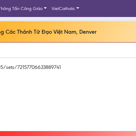
Thông Tấn Công Giáo
VietCatholic
ng Các Thánh Tử Đạo Việt Nam, Denver
05/sets/72157706633889741