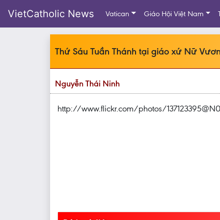
VietCatholic News
Vatican
Giáo Hội Việt Nam
Thứ Sáu Tuần Thánh tại giáo xứ Nữ Vươ
Nguyễn Thái Ninh
http://www.flickr.com/photos/137123395@N