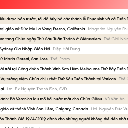
u được báo trước, tôi đã hủy bỏ các thánh lễ Phục sinh và cả Tuần
ại giáo xứ Đức Mẹ La Vang Fresno, California
Magarita Nguyễn Ph
đám tang Chúa ngày Thứ Sáu Tuần Thánh ở Giêrusalem
Thế Giới Nhì
 Sydney Gia Nhập Giáo Hội
Diệp Hải Dung.
xứ Maria Goretti, San Jose
Thái Phạm
ài trời tại Cộng đoàn Thánh Vinh Sơn Liêm Melbourne Thứ Bảy Tuần
 Vụ tưởng niệm Chúa chịu chết Thứ Sáu Tuần Thánh tại Vatican
Thế 
ại
Lm. F.x Nguyễn Thanh Bình, SVD
Thánh: Bà Veronica lau mồ hôi nước mắt cho Chúa Giêsu
Vũ Văn An
i giáo xứ thánh Vinh Sơn Liêm, Calgary, Canada
LM. Nguyễn Đức V
Tôn Thánh Giá 19/4/2019 dành cho những người không thể đến nhà 