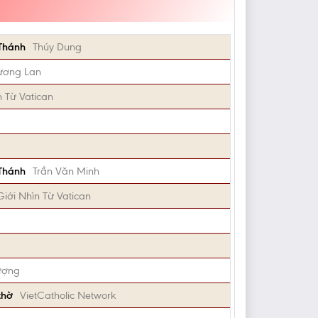
 Thánh
Thúy Dung
ương Lan
n Từ Vatican
 Thánh
Trần Văn Minh
Giới Nhìn Từ Vatican
ượng
thờ
VietCatholic Network