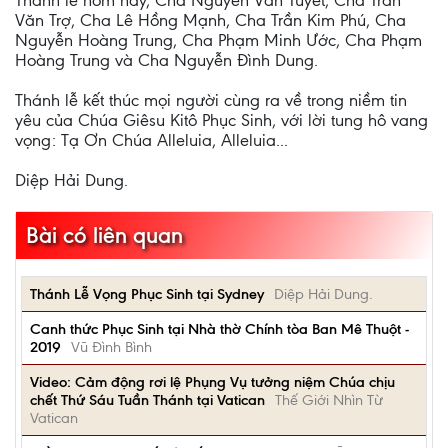
Thánh lễ hôm nay, Cha Nguyễn Văn Tuyết, Cha Trần
Văn Trợ, Cha Lê Hồng Mạnh, Cha Trần Kim Phú, Cha
Nguyễn Hoàng Trung, Cha Phạm Minh Ước, Cha Phạm
Hoàng Trung và Cha Nguyễn Đình Dung.
Thánh lễ kết thúc mọi người cùng ra về trong niềm tin
yêu của Chúa Giêsu Kitô Phục Sinh, với lời tung hô vang
vọng: Tạ Ơn Chúa Alleluia, Alleluia...
Diệp Hải Dung.
Bài có liên quan
Thánh Lễ Vọng Phục Sinh tại Sydney
Diệp Hải Dung.
Canh thức Phục Sinh tại Nhà thờ Chính tòa Ban Mê Thuột -
2019
Vũ Đình Bình
Video: Cảm động rơi lệ Phụng Vụ tưởng niệm Chúa chịu
chết Thứ Sáu Tuần Thánh tại Vatican
Thế Giới Nhìn Từ
Vatican