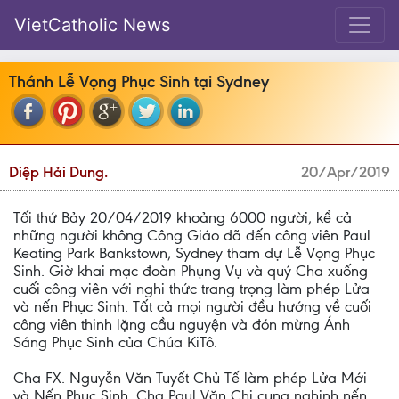
VietCatholic News
Thánh Lễ Vọng Phục Sinh tại Sydney
Diệp Hải Dung.
20/Apr/2019
Tối thứ Bảy 20/04/2019 khoảng 6000 người, kể cả
những người không Công Giáo đã đến công viên Paul
Keating Park Bankstown, Sydney tham dự Lễ Vọng Phục
Sinh. Giờ khai mạc đoàn Phụng Vụ và quý Cha xuống
cuối công viên với nghi thức trang trọng làm phép Lửa
và nến Phục Sinh. Tất cả mọi người đều hướng về cuối
công viên thinh lặng cầu nguyện và đón mừng Ánh
Sáng Phục Sinh của Chúa KiTô.
Cha FX. Nguyễn Văn Tuyết Chủ Tế làm phép Lửa Mới
và Nến Phục Sinh, Cha Paul Văn Chi cung nghinh nến