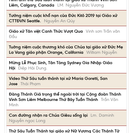
Liêm, Calgary, Canada
LM. Nguyễn Đức Vượng
Tưởng niệm cuộc khổ nạn của Đức Kitô 2019 tại Giáo xứ
CTTĐVN Seattle.
Nguyễn An Qúy
Giáo xứ Tân việt Canh Thức Vượt Qua
Vinh sơn Trần văn
Đẩu
Tuởng niệm cuộc thương khó của Chúa tại giáo xứ Đức Mẹ
La Vang giáo phận Orange, California
William Nguyễn
Mừng Lễ Phục Sinh, Tân Tòng Sydney Gia Nhập Giáo
Hội
Diệp Hải Dung.
Video Thứ Sáu tuần thánh tại xứ Maria Goretti, San
Jose
Thái Phạm
Đàng Thánh Giá trọng thể ngoài trời tại Cộng đoàn Thánh
Vinh Sơn Liêm Melbourne Thứ Bảy Tuần Thánh
Trần Văn
Minh
Con đường nhận ra Chúa Giêsu sống lại
Lm. Daminh
Nguyễn ngọc Long
Thứ Sáu Tuần Thánh tại giáo xứ Nữ Vương Các Thánh Tử