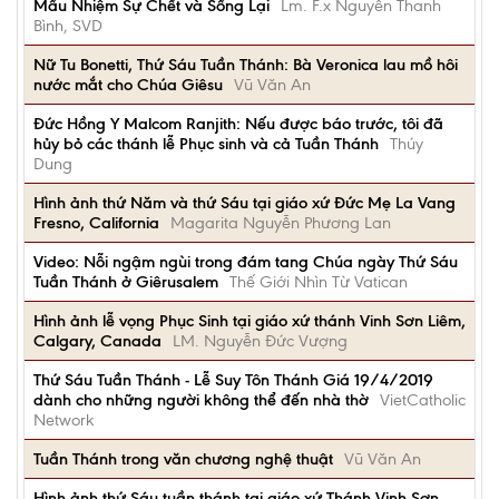
Mầu Nhiệm Sự Chết và Sống Lại
Lm. F.x Nguyễn Thanh
Bình, SVD
Nữ Tu Bonetti, Thứ Sáu Tuần Thánh: Bà Veronica lau mồ hôi
nước mắt cho Chúa Giêsu
Vũ Văn An
Đức Hồng Y Malcom Ranjith: Nếu được báo trước, tôi đã
hủy bỏ các thánh lễ Phục sinh và cả Tuần Thánh
Thúy
Dung
Hình ảnh thứ Năm và thứ Sáu tại giáo xứ Đức Mẹ La Vang
Fresno, California
Magarita Nguyễn Phương Lan
Video: Nỗi ngậm ngùi trong đám tang Chúa ngày Thứ Sáu
Tuần Thánh ở Giêrusalem
Thế Giới Nhìn Từ Vatican
Hình ảnh lễ vọng Phục Sinh tại giáo xứ thánh Vinh Sơn Liêm,
Calgary, Canada
LM. Nguyễn Đức Vượng
Thứ Sáu Tuần Thánh - Lễ Suy Tôn Thánh Giá 19/4/2019
dành cho những người không thể đến nhà thờ
VietCatholic
Network
Tuần Thánh trong văn chương nghệ thuật
Vũ Văn An
Hình ảnh thứ Sáu tuần thánh tại giáo xứ Thánh Vinh Sơn