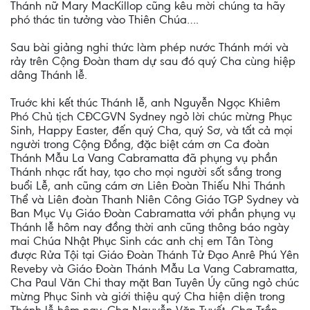
Thánh nữ Mary MacKillop cũng kêu mời chúng ta hãy
phó thác tin tưởng vào Thiên Chúa….
Sau bài giảng nghi thức làm phép nước Thánh mới và
rảy trên Cộng Đoàn tham dự sau đó quý Cha cùng hiệp
dâng Thánh lễ.
Truớc khi kết thúc Thánh lễ, anh Nguyễn Ngọc Khiêm
Phó Chủ tịch CĐCGVN Sydney ngỏ lời chúc mừng Phục
Sinh, Happy Easter, đến quý Cha, quý Sơ, và tất cả mọi
người trong Cộng Đồng, đặc biệt cám ơn Ca đoàn
Thánh Mẫu La Vang Cabramatta đã phụng vụ phần
Thánh nhạc rất hay, tạo cho mọi người sốt sắng trong
buổi Lễ, anh cũng cám ơn Liên Đoàn Thiếu Nhi Thánh
Thể và Liên đoàn Thanh Niên Công Giáo TGP Sydney và
Ban Mục Vụ Giáo Đoàn Cabramatta với phần phụng vụ
Thánh lễ hôm nay đồng thời anh cũng thông báo ngày
mai Chúa Nhật Phục Sinh các anh chị em Tân Tòng
được Rửa Tội tại Giáo Đoàn Thánh Tử Đạo Anrê Phú Yên
Reveby và Giáo Đoàn Thánh Mẫu La Vang Cabramatta,
Cha Paul Văn Chi thay mặt Ban Tuyên Úy cũng ngỏ chúc
mừng Phục Sinh và giới thiệu quý Cha hiện diện trong