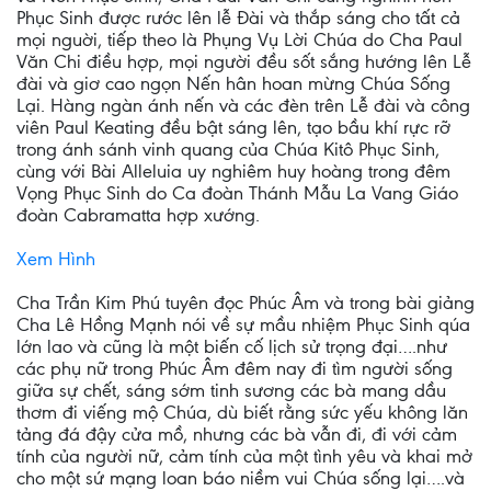
Phục Sinh được rước lên lễ Đài và thắp sáng cho tất cả
mọi nguời, tiếp theo là Phụng Vụ Lời Chúa do Cha Paul
Văn Chi điều hợp, mọi người đều sốt sắng hướng lên Lễ
đài và giơ cao ngọn Nến hân hoan mừng Chúa Sống
Lại. Hàng ngàn ánh nến và các đèn trên Lễ đài và công
viên Paul Keating đều bật sáng lên, tạo bầu khí rực rỡ
trong ánh sánh vinh quang của Chúa Kitô Phục Sinh,
cùng với Bài Alleluia uy nghiêm huy hoàng trong đêm
Vọng Phục Sinh do Ca đoàn Thánh Mẫu La Vang Giáo
đoàn Cabramatta hợp xướng.
Xem Hình
Cha Trần Kim Phú tuyên đọc Phúc Âm và trong bài giảng
Cha Lê Hồng Mạnh nói về sự mầu nhiệm Phục Sinh qúa
lớn lao và cũng là một biến cố lịch sử trọng đại….như
các phụ nữ trong Phúc Âm đêm nay đi tìm người sống
giữa sự chết, sáng sớm tinh sương các bà mang dầu
thơm đi viếng mộ Chúa, dù biết rằng sức yếu không lăn
tảng đá đậy cửa mồ, nhưng các bà vẫn đi, đi với cảm
tính của người nữ, cảm tính của một tình yêu và khai mở
cho một sứ mạng loan báo niềm vui Chúa sống lại….và