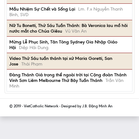
Mầu Nhiệm Sự Chết và Sống Lại
Lm. F.x Nguyễn Thanh
Bình, SVD
Nữ Tu Bonetti, Thứ Sáu Tuần Thánh: Bà Veronica lau mồ hôi
nước mắt cho Chúa Giêsu
Vũ Văn An
Mừng Lễ Phục Sinh, Tân Tòng Sydney Gia Nhập Giáo
Hội
Diệp Hải Dung.
Video Thứ Sáu tuần thánh tại xứ Maria Goretti, San
Jose
Thái Phạm
Đàng Thánh Giá trọng thể ngoài trời tại Cộng đoàn Thánh
Vinh Sơn Liêm Melbourne Thứ Bảy Tuần Thánh
Trần Văn
Minh
© 2019 - VietCatholic Network - Designed by J.B. Đặng Minh An