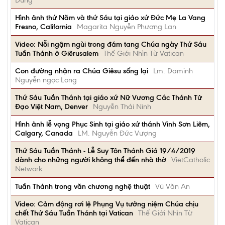
Dung
Hình ảnh thứ Năm và thứ Sáu tại giáo xứ Đức Mẹ La Vang
Fresno, California
Magarita Nguyễn Phương Lan
Video: Nỗi ngậm ngùi trong đám tang Chúa ngày Thứ Sáu
Tuần Thánh ở Giêrusalem
Thế Giới Nhìn Từ Vatican
Con đường nhận ra Chúa Giêsu sống lại
Lm. Daminh
Nguyễn ngọc Long
Thứ Sáu Tuần Thánh tại giáo xứ Nữ Vương Các Thánh Tử
Đạo Việt Nam, Denver
Nguyễn Thái Ninh
Hình ảnh lễ vọng Phục Sinh tại giáo xứ thánh Vinh Sơn Liêm,
Calgary, Canada
LM. Nguyễn Đức Vượng
Thứ Sáu Tuần Thánh - Lễ Suy Tôn Thánh Giá 19/4/2019
dành cho những người không thể đến nhà thờ
VietCatholic
Network
Tuần Thánh trong văn chương nghệ thuật
Vũ Văn An
Video: Cảm động rơi lệ Phụng Vụ tưởng niệm Chúa chịu
chết Thứ Sáu Tuần Thánh tại Vatican
Thế Giới Nhìn Từ
Vatican