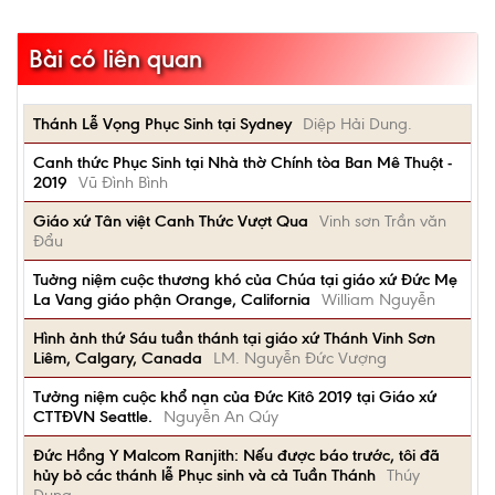
Bài có liên quan
Thánh Lễ Vọng Phục Sinh tại Sydney
Diệp Hải Dung.
Canh thức Phục Sinh tại Nhà thờ Chính tòa Ban Mê Thuột -
2019
Vũ Đình Bình
Giáo xứ Tân việt Canh Thức Vượt Qua
Vinh sơn Trần văn
Đẩu
Tuởng niệm cuộc thương khó của Chúa tại giáo xứ Đức Mẹ
La Vang giáo phận Orange, California
William Nguyễn
Hình ảnh thứ Sáu tuần thánh tại giáo xứ Thánh Vinh Sơn
Liêm, Calgary, Canada
LM. Nguyễn Đức Vượng
Tưởng niệm cuộc khổ nạn của Đức Kitô 2019 tại Giáo xứ
CTTĐVN Seattle.
Nguyễn An Qúy
Đức Hồng Y Malcom Ranjith: Nếu được báo trước, tôi đã
hủy bỏ các thánh lễ Phục sinh và cả Tuần Thánh
Thúy