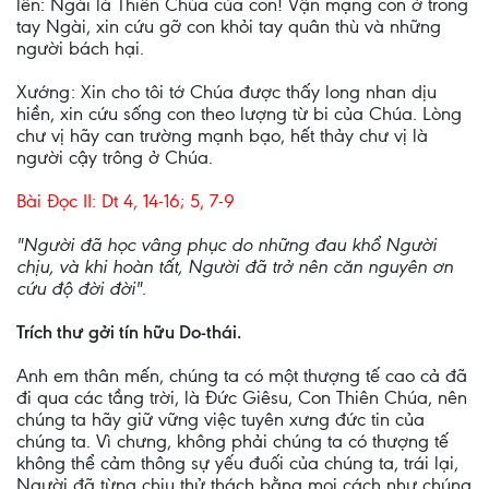
lên: Ngài là Thiên Chúa của con! Vận mạng con ở trong
tay Ngài, xin cứu gỡ con khỏi tay quân thù và những
người bách hại.
Xướng: Xin cho tôi tớ Chúa được thấy long nhan dịu
hiền, xin cứu sống con theo lượng từ bi của Chúa. Lòng
chư vị hãy can trường mạnh bạo, hết thảy chư vị là
người cậy trông ở Chúa.
Bài Ðọc II: Dt 4, 14-16; 5, 7-9
"Người đã học vâng phục do những đau khổ Người
chịu, và khi hoàn tất, Người đã trở nên căn nguyên ơn
cứu độ đời đời".
Trích thư gởi tín hữu Do-thái.
Anh em thân mến, chúng ta có một thượng tế cao cả đã
đi qua các tầng trời, là Ðức Giêsu, Con Thiên Chúa, nên
chúng ta hãy giữ vững việc tuyên xưng đức tin của
chúng ta. Vì chưng, không phải chúng ta có thượng tế
không thể cảm thông sự yếu đuối của chúng ta, trái lại,
Người đã từng chịu thử thách bằng mọi cách như chúng