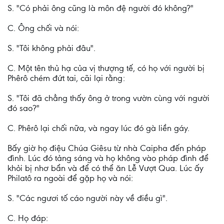
S. "Có phải ông cũng là môn đệ người đó không?"
C. Ông chối và nói:
S. "Tôi không phải đâu".
C. Một tên thủ hạ của vị thượng tế, có họ với người bị
Phêrô chém đứt tai, cãi lại rằng:
S. "Tôi đã chẳng thấy ông ở trong vườn cùng với người
đó sao?"
C. Phêrô lại chối nữa, và ngay lúc đó gà liền gáy.
Bấy giờ họ điệu Chúa Giêsu từ nhà Caipha đến pháp
đình. Lúc đó tảng sáng và họ không vào pháp đình để
khỏi bị nhơ bẩn và để có thể ăn Lễ Vượt Qua. Lúc ấy
Philatô ra ngoài để gặp họ và nói:
S. "Các ngươi tố cáo người này về điều gì".
C. Họ đáp: