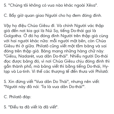
S. "Chúng tôi không có vua nào khác ngoài Xêsa".
C. Bấy giờ quan giao Người cho họ đem đóng đinh.
Vậy họ điệu Chúa Giêsu đi. Và chính Người vác thập
giá đến nơi kia gọi là Núi Sọ, tiếng Do-thái gọi là
Golgotha. Ở đó họ đóng đinh Người trên thập giá cùng
với hai người khác nữa: mỗi người một bên, còn Chúa
Giêsu thì ở giữa. Philatô cũng viết một tấm bảng và sai
đóng trên thập giá. Bảng mang những hàng chữ này:
"Giêsu, Nadarét, vua dân Do-thái". Nhiều người Do-thái
đọc được bảng đó, vì nơi Chúa Giêsu chịu đóng đinh thì
gần thành phố, mà bảng viết thì bằng tiếng Do-thái, Hy-
lạp và La-tinh. Vì thế các thượng tế đến thưa với Philatô:
S. Xin đừng viết "Vua dân Do Thái", nhưng nên viết:
"Người này đã nói: 'Ta là vua dân Do-thái'".
C. Philatô đáp:
S. "Ðiều ta đã viết là đã viết".