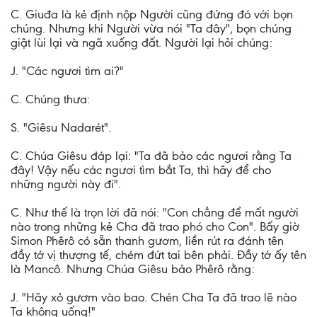
C. Giuđa là kẻ định nộp Người cũng đứng đó với bọn
chúng. Nhưng khi Người vừa nói "Ta đây", bọn chúng
giật lùi lại và ngã xuống đất. Người lại hỏi chúng:
J. "Các ngươi tìm ai?"
C. Chúng thưa:
S. "Giêsu Nadarét".
C. Chúa Giêsu đáp lại: "Ta đã bảo các ngươi rằng Ta
đây! Vậy nếu các ngươi tìm bắt Ta, thì hãy để cho
những người này đi".
C. Như thế là trọn lời đã nói: "Con chẳng để mất người
nào trong những kẻ Cha đã trao phó cho Con". Bấy giờ
Simon Phêrô có sẵn thanh gươm, liền rút ra đánh tên
đầy tớ vị thượng tế, chém đứt tai bên phải. Ðầy tớ ấy tên
là Mancô. Nhưng Chúa Giêsu bảo Phêrô rằng:
J. "Hãy xỏ gươm vào bao. Chén Cha Ta đã trao lẽ nào
Ta không uống!"