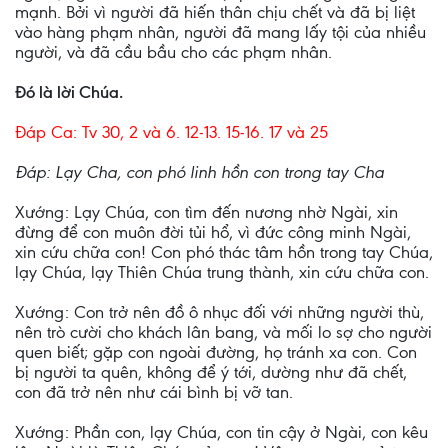
mạnh. Bởi vì người đã hiến thân chịu chết và đã bị liệt
vào hàng phạm nhân, người đã mang lấy tội của nhiều
người, và đã cầu bầu cho các phạm nhân.
Ðó là lời Chúa.
Ðáp Ca: Tv 30, 2 và 6. 12-13. 15-16. 17 và 25
Ðáp: Lạy Cha, con phó linh hồn con trong tay Cha
Xướng: Lạy Chúa, con tìm đến nương nhờ Ngài, xin
đừng để con muôn đời tủi hổ, vì đức công minh Ngài,
xin cứu chữa con! Con phó thác tâm hồn trong tay Chúa,
lạy Chúa, lạy Thiên Chúa trung thành, xin cứu chữa con.
Xướng: Con trở nên đồ ô nhục đối với những người thù,
nên trò cười cho khách lân bang, và mối lo sợ cho người
quen biết; gặp con ngoài đường, họ tránh xa con. Con
bị người ta quên, không để ý tới, dường như đã chết,
con đã trở nên như cái bình bị vỡ tan.
Xướng: Phần con, lạy Chúa, con tin cậy ở Ngài, con kêu