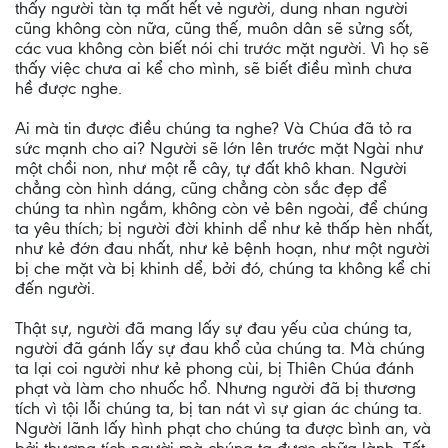
thấy người tàn tạ mất hết vẻ người, dung nhan người
cũng không còn nữa, cũng thế, muôn dân sẽ sửng sốt,
các vua không còn biết nói chi trước mặt người. Vì họ sẽ
thấy việc chưa ai kể cho mình, sẽ biết điều mình chưa
hề được nghe.
Ai mà tin được điều chúng ta nghe? Và Chúa đã tỏ ra
sức mạnh cho ai? Người sẽ lớn lên trước mặt Ngài như
một chồi non, như một rễ cây, tự đất khô khan. Người
chẳng còn hình dáng, cũng chẳng còn sắc đẹp để
chúng ta nhìn ngắm, không còn vẻ bên ngoài, để chúng
ta yêu thích; bị người đời khinh dể như kẻ thấp hèn nhất,
như kẻ đớn đau nhất, như kẻ bệnh hoạn, như một người
bị che mặt và bị khinh dể, bởi đó, chúng ta không kể chi
đến người.
Thật sự, người đã mang lấy sự đau yếu của chúng ta,
người đã gánh lấy sự đau khổ của chúng ta. Mà chúng
ta lại coi người như kẻ phong cùi, bị Thiên Chúa đánh
phạt và làm cho nhuốc hổ. Nhưng người đã bị thương
tích vì tội lỗi chúng ta, bị tan nát vì sự gian ác chúng ta.
Người lãnh lấy hình phạt cho chúng ta được bình an, và