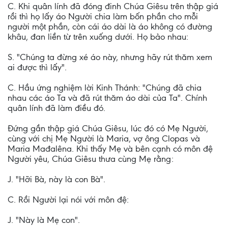
C. Khi quân lính đã đóng đinh Chúa Giêsu trên thập giá
rồi thì họ lấy áo Người chia làm bốn phần cho mỗi
người một phần, còn cái áo dài là áo không có đường
khâu, đan liền từ trên xuống dưới. Họ bảo nhau:
S. "Chúng ta đừng xé áo này, nhưng hãy rút thăm xem
ai được thì lấy".
C. Hầu ứng nghiệm lời Kinh Thánh: "Chúng đã chia
nhau các áo Ta và đã rút thăm áo dài của Ta". Chính
quân lính đã làm điều đó.
Ðứng gần thập giá Chúa Giêsu, lúc đó có Mẹ Người,
cùng với chị Mẹ Người là Maria, vợ ông Clopas và
Maria Mađalêna. Khi thấy Mẹ và bên cạnh có môn đệ
Người yêu, Chúa Giêsu thưa cùng Mẹ rằng:
J. "Hỡi Bà, này là con Bà".
C. Rồi Người lại nói với môn đệ:
J. "Này là Mẹ con".