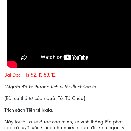
Bài Ðọc I: Is 52, 13-53, 12
"Người đã bị thương tích vì tội lỗi chúng ta".
(Bài ca thứ tư của người Tôi Tớ Chúa)
Trích sách Tiên tri Isaia.
Này tôi tớ Ta sẽ được cao minh, sẽ vinh thăng tấn phát,
cao cả tuyệt vời. Cũng như nhiều người đã kinh ngạc, vì