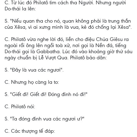
C. Từ lúc đó Philatô tìm cách tha Người. Nhưng người
Do-thái la lên:
S. "Nếu quan tha cho nó, quan không phải là trung thần
của Xêsa, vì ai xưng mình là vua, kẻ đó chống lại Xêsa".
C. Philatô vừa nghe lời đó, liền cho điệu Chúa Giêsu ra
ngoài rồi ông lên ngồi toà xử, nơi gọi là Nền đá, tiếng
Do-thái gọi là Gabbatha. Lúc đó vào khoảng giờ thứ sáu
ngày chuẩn bị Lễ Vượt Qua. Philatô bảo dân:
S. "Ðây là vua các ngươi".
C. Nhưng họ càng la to:
S. "Giết đi! Giết đi! Ðóng đinh nó đi!"
C. Philatô nói:
S. "Ta đóng đinh vua các ngươi ư?"
C. Các thượng tế đáp: