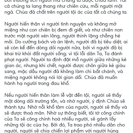
bởi thương tích người mà chúng ta được chữa lành. Tất
cả chúng ta lang thang như chiên cừu, mỗi người một
ngả. Chúa đã chất trên người tội ác của tất cả chúng ta.
Người hiến thân vì người tình nguyện và không mở
miệng như con chiên bị đem đi giết, và như chiên non
trước mặt người xén lông, người thinh lặng chẳng hé
môi. Do cưỡng bách và án lệnh, người đã bị tiêu diệt; ai
sẽ còn kể đến dòng dõi người nữa, bởi vì người đã bị
khai trừ khỏi đất người sống; vì tội lỗi dân Ta, Ta đánh
phạt người. Người ta định đặt mồ người giữa những kẻ
gian ác, nhưng khi chết, người được chôn giữa kẻ giàu
sang, mặc dầu người đã không làm chi bất chánh, và
miệng người không nói lời gian dối. Chúa đã muốn
hành hạ người trong đau khổ.
Nếu người hiến thân làm lễ vật đền tội, người sẽ thấy
một dòng dõi trường tồn, và nhờ người, ý định Chúa sẽ
thành tựu. Nhờ nỗi khổ tâm của người, người sẽ thấy và
sẽ được thoả mãn. Nhờ sự thông biết, tôi tớ công chính
của Ta sẽ công chính hoá nhiều người, sẽ gánh lấy
những tội ác của họ. Bởi đó, Ta trao phó nhiều dân cho
người, người sẽ chia chiến lợi phẩm với người hùng