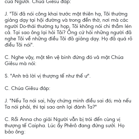
của Người. Chúa Giêsu đáp:
J. "Tôi đã nói công khai trước mặt thiên hạ, Tôi thường
giảng dạy tại hội đường và trong đền thờ, nơi mà các
người Do-thái thường tụ họp, Tôi không nói chi thầm lén
cả. Tại sao ông lại hỏi Tôi? Ông cứ hỏi những người đã
nghe Tôi về những điều Tôi đã giảng dạy. Họ đã quá rõ
điều Tôi nói".
C. Nghe vậy, một tên vệ binh đứng đó vả mặt Chúa
Giêsu mà nói:
S. "Anh trả lời vị thượng tế như thế ư".
C. Chúa Giêsu đáp:
J. "Nếu Ta nói sai, hãy chứng minh điều sai đó; mà nếu
Ta nói phải, thì tại sao anh lại đánh Ta?"
C. Rồi Anna cho giải Người vẫn bị trói đến cùng vị
thượng tế Caipha. Lúc ấy Phêrô đang đứng sưởi. Họ
bảo ông: