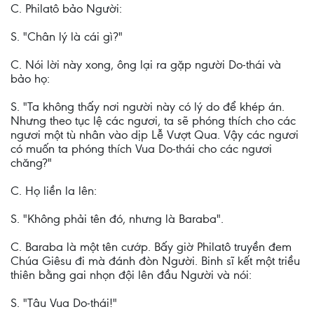
C. Philatô bảo Người:
S. "Chân lý là cái gì?"
C. Nói lời này xong, ông lại ra gặp người Do-thái và
bảo họ:
S. "Ta không thấy nơi người này có lý do để khép án.
Nhưng theo tục lệ các ngươi, ta sẽ phóng thích cho các
ngươi một tù nhân vào dịp Lễ Vượt Qua. Vậy các ngươi
có muốn ta phóng thích Vua Do-thái cho các ngươi
chăng?"
C. Họ liền la lên:
S. "Không phải tên đó, nhưng là Baraba".
C. Baraba là một tên cướp. Bấy giờ Philatô truyền đem
Chúa Giêsu đi mà đánh đòn Người. Binh sĩ kết một triều
thiên bằng gai nhọn đội lên đầu Người và nói:
S. "Tâu Vua Do-thái!"