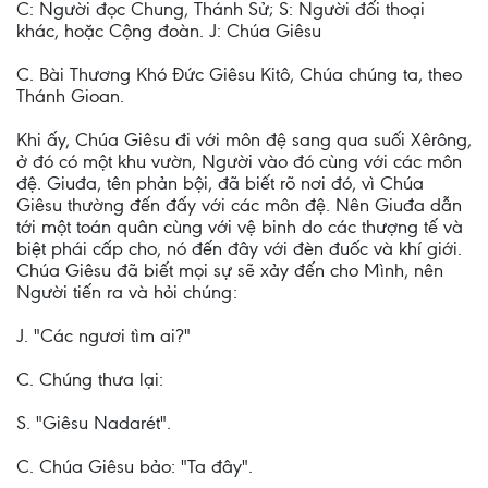
C: Người đọc Chung, Thánh Sử; S: Người đối thoại
khác, hoặc Cộng đoàn. J: Chúa Giêsu
C. Bài Thương Khó Ðức Giêsu Kitô, Chúa chúng ta, theo
Thánh Gioan.
Khi ấy, Chúa Giêsu đi với môn đệ sang qua suối Xêrông,
ở đó có một khu vườn, Người vào đó cùng với các môn
đệ. Giuđa, tên phản bội, đã biết rõ nơi đó, vì Chúa
Giêsu thường đến đấy với các môn đệ. Nên Giuđa dẫn
tới một toán quân cùng với vệ binh do các thượng tế và
biệt phái cấp cho, nó đến đây với đèn đuốc và khí giới.
Chúa Giêsu đã biết mọi sự sẽ xảy đến cho Mình, nên
Người tiến ra và hỏi chúng:
J. "Các ngươi tìm ai?"
C. Chúng thưa lại:
S. "Giêsu Nadarét".
C. Chúa Giêsu bảo: "Ta đây".