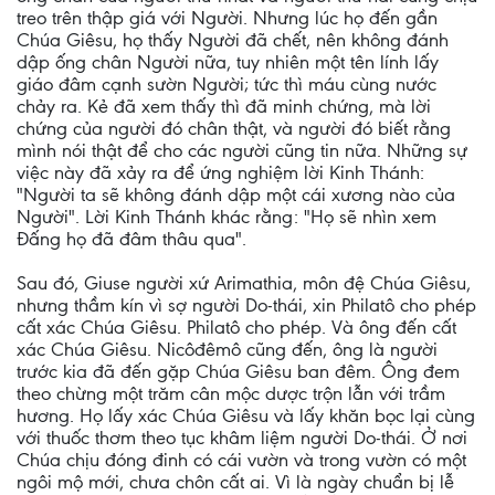
treo trên thập giá với Người. Nhưng lúc họ đến gần
Chúa Giêsu, họ thấy Người đã chết, nên không đánh
dập ống chân Người nữa, tuy nhiên một tên lính lấy
giáo đâm cạnh sườn Người; tức thì máu cùng nước
chảy ra. Kẻ đã xem thấy thì đã minh chứng, mà lời
chứng của người đó chân thật, và người đó biết rằng
mình nói thật để cho các người cũng tin nữa. Những sự
việc này đã xảy ra để ứng nghiệm lời Kinh Thánh:
"Người ta sẽ không đánh dập một cái xương nào của
Người". Lời Kinh Thánh khác rằng: "Họ sẽ nhìn xem
Ðấng họ đã đâm thâu qua".
Sau đó, Giuse người xứ Arimathia, môn đệ Chúa Giêsu,
nhưng thầm kín vì sợ người Do-thái, xin Philatô cho phép
cất xác Chúa Giêsu. Philatô cho phép. Và ông đến cất
xác Chúa Giêsu. Nicôđêmô cũng đến, ông là người
trước kia đã đến gặp Chúa Giêsu ban đêm. Ông đem
theo chừng một trăm cân mộc dược trộn lẫn với trầm
hương. Họ lấy xác Chúa Giêsu và lấy khăn bọc lại cùng
với thuốc thơm theo tục khâm liệm người Do-thái. Ở nơi
Chúa chịu đóng đinh có cái vườn và trong vườn có một
ngôi mộ mới, chưa chôn cất ai. Vì là ngày chuẩn bị lễ