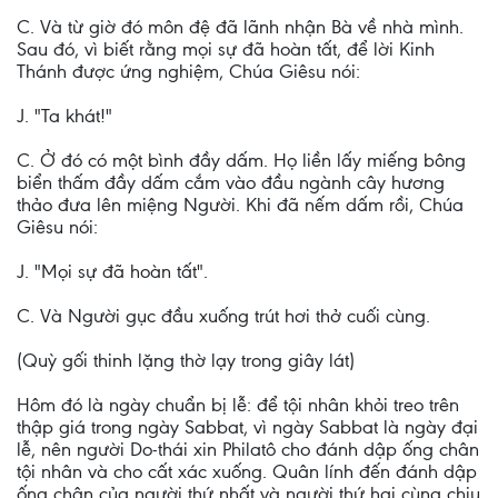
C. Và từ giờ đó môn đệ đã lãnh nhận Bà về nhà mình.
Sau đó, vì biết rằng mọi sự đã hoàn tất, để lời Kinh
Thánh được ứng nghiệm, Chúa Giêsu nói:
J. "Ta khát!"
C. Ở đó có một bình đầy dấm. Họ liền lấy miếng bông
biển thấm đầy dấm cắm vào đầu ngành cây hương
thảo đưa lên miệng Người. Khi đã nếm dấm rồi, Chúa
Giêsu nói:
J. "Mọi sự đã hoàn tất".
C. Và Người gục đầu xuống trút hơi thở cuối cùng.
(Quỳ gối thinh lặng thờ lạy trong giây lát)
Hôm đó là ngày chuẩn bị lễ: để tội nhân khỏi treo trên
thập giá trong ngày Sabbat, vì ngày Sabbat là ngày đại
lễ, nên người Do-thái xin Philatô cho đánh dập ống chân
tội nhân và cho cất xác xuống. Quân lính đến đánh dập
ống chân của người thứ nhất và người thứ hai cùng chịu