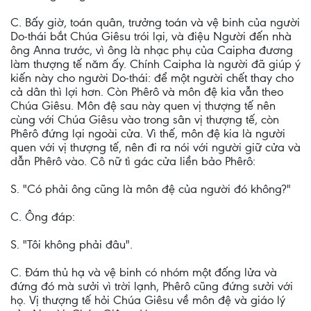
C. Bấy giờ, toán quân, trưởng toán và vệ binh của người
Do-thái bắt Chúa Giêsu trói lại, và điệu Người đến nhà
ông Anna trước, vì ông là nhạc phụ của Caipha đương
làm thượng tế năm ấy. Chính Caipha là người đã giúp ý
kiến này cho người Do-thái: để một người chết thay cho
cả dân thì lợi hơn. Còn Phêrô và môn đệ kia vẫn theo
Chúa Giêsu. Môn đệ sau này quen vị thượng tế nên
cùng với Chúa Giêsu vào trong sân vị thượng tế, còn
Phêrô đứng lại ngoài cửa. Vì thế, môn đệ kia là người
quen với vị thượng tế, nên đi ra nói với người giữ cửa và
dẫn Phêrô vào. Cô nữ tì gác cửa liền bảo Phêrô:
S. "Có phải ông cũng là môn đệ của người đó không?"
C. Ông đáp:
S. "Tôi không phải đâu".
C. Ðám thủ hạ và vệ binh có nhóm một đống lửa và
đứng đó mà sưởi vì trời lạnh, Phêrô cũng đứng sưởi với
họ. Vị thượng tế hỏi Chúa Giêsu về môn đệ và giáo lý