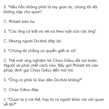
S. "Nếu hắn không phải là tay gian ác, chúng tôi đã
không nộp cho quan".
C. Philatô bảo họ:
S. "Các ông cứ bắt và xét xử theo luật của các ông".
C. Nhưng người Do-thái đáp lại:
S. "Chúng tôi chẳng có quyền giết ai cả".
C. Thế mới ứng nghiệm lời Chúa Giêsu đã nói trước:
Người sẽ phải chết cách nào. Bấy giờ Philatô trở vào
pháp đình gọi Chúa Giêsu đến mà hỏi:
S. "Ông có phải là Vua dân Do-thái không?"
C. Chúa Giêsu đáp:
J. "Quan tự ý nói thế, hay là có người khác nói với quan
về tôi?"