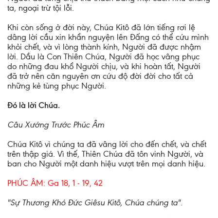
ta, ngoại trừ tội lỗi.
Khi còn sống ở đời này, Chúa Kitô đã lớn tiếng rơi lệ
dâng lời cầu xin khẩn nguyện lên Ðấng có thể cứu mình
khỏi chết, và vì lòng thành kính, Người đã được nhậm
lời. Dầu là Con Thiên Chúa, Người đã học vâng phục
do những đau khổ Người chịu, và khi hoàn tất, Người
đã trở nên căn nguyên ơn cứu độ đời đời cho tất cả
những kẻ tùng phục Người.
Ðó là lời Chúa.
Câu Xướng Trước Phúc Âm
Chúa Kitô vì chúng ta đã vâng lời cho đến chết, và chết
trên thập giá. Vì thế, Thiên Chúa đã tôn vinh Người, và
ban cho Người một danh hiệu vượt trên mọi danh hiệu.
PHÚC ÂM: Ga 18, 1 - 19, 42
"Sự Thương Khó Ðức Giêsu Kitô, Chúa chúng ta".