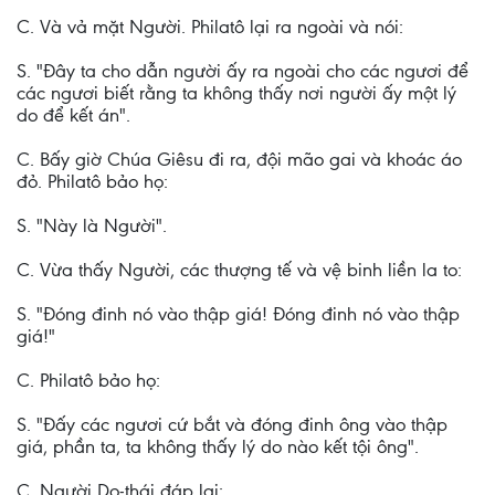
C. Và vả mặt Người. Philatô lại ra ngoài và nói:
S. "Ðây ta cho dẫn người ấy ra ngoài cho các ngươi để
các ngươi biết rằng ta không thấy nơi người ấy một lý
do để kết án".
C. Bấy giờ Chúa Giêsu đi ra, đội mão gai và khoác áo
đỏ. Philatô bảo họ:
S. "Này là Người".
C. Vừa thấy Người, các thượng tế và vệ binh liền la to:
S. "Ðóng đinh nó vào thập giá! Ðóng đinh nó vào thập
giá!"
C. Philatô bảo họ:
S. "Ðấy các ngươi cứ bắt và đóng đinh ông vào thập
giá, phần ta, ta không thấy lý do nào kết tội ông".
C. Người Do-thái đáp lại: