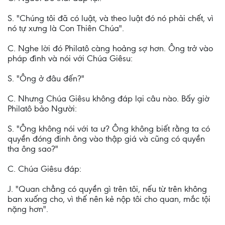
S. "Chúng tôi đã có luật, và theo luật đó nó phải chết, vì
nó tự xưng là Con Thiên Chúa".
C. Nghe lời đó Philatô càng hoảng sợ hơn. Ông trở vào
pháp đình và nói với Chúa Giêsu:
S. "Ông ở đâu đến?"
C. Nhưng Chúa Giêsu không đáp lại câu nào. Bấy giờ
Philatô bảo Người:
S. "Ông không nói với ta ư? Ông không biết rằng ta có
quyền đóng đinh ông vào thập giá và cũng có quyền
tha ông sao?"
C. Chúa Giêsu đáp:
J. "Quan chẳng có quyền gì trên tôi, nếu từ trên không
ban xuống cho, vì thế nên kẻ nộp tôi cho quan, mắc tội
nặng hơn".