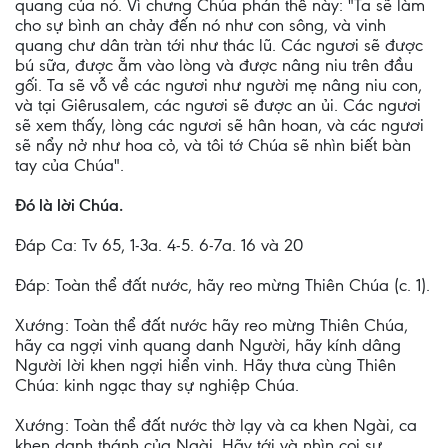
quang của nó. Vì chưng Chúa phán thế này: "Ta sẽ làm
cho sự bình an chảy đến nó như con sông, và vinh
quang chư dân tràn tới như thác lũ. Các ngươi sẽ được
bú sữa, được ẵm vào lòng và được nâng niu trên đầu
gối. Ta sẽ vỗ về các ngươi như người mẹ nâng niu con,
và tại Giêrusalem, các ngươi sẽ được an ủi. Các ngươi
sẽ xem thấy, lòng các ngươi sẽ hân hoan, và các ngươi
sẽ nẩy nở như hoa cỏ, và tôi tớ Chúa sẽ nhìn biết bàn
tay của Chúa".
Ðó là lời Chúa.
Ðáp Ca: Tv 65, 1-3a. 4-5. 6-7a. 16 và 20
Ðáp: Toàn thể đất nước, hãy reo mừng Thiên Chúa (c. 1).
Xướng: Toàn thể đất nước hãy reo mừng Thiên Chúa,
hãy ca ngợi vinh quang danh Người, hãy kính dâng
Người lời khen ngợi hiển vinh. Hãy thưa cùng Thiên
Chúa: kinh ngạc thay sự nghiệp Chúa.
Xướng: Toàn thể đất nước thờ lạy và ca khen Ngài, ca
khen danh thánh của Ngài. Hãy tới và nhìn coi sự