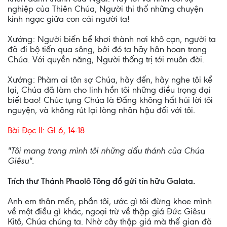
nghiệp của Thiên Chúa, Người thi thố những chuyện
kinh ngạc giữa con cái người ta!
Xướng: Người biến bể khơi thành nơi khô cạn, người ta
đã đi bộ tiến qua sông, bởi đó ta hãy hân hoan trong
Chúa. Với quyền năng, Người thống trị tới muôn đời.
Xướng: Phàm ai tôn sợ Chúa, hãy đến, hãy nghe tôi kể
lại, Chúa đã làm cho linh hồn tôi những điều trọng đại
biết bao! Chúc tụng Chúa là Ðấng không hất hủi lời tôi
nguyện, và không rút lại lòng nhân hậu đối với tôi.
Bài Ðọc II: Gl 6, 14-18
"Tôi mang trong mình tôi những dấu thánh của Chúa
Giêsu".
Trích thư Thánh Phaolô Tông đồ gửi tín hữu Galata.
Anh em thân mến, phần tôi, ước gì tôi đừng khoe mình
về một điều gì khác, ngoại trừ về thập giá Ðức Giêsu
Kitô, Chúa chúng ta. Nhờ cây thập giá mà thế gian đã