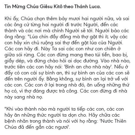
Tin Mừng Chúa Giêsu Kitô theo Thánh Luca.
Khi ấy, Chúa chọn thêm bảy mươi hai người nữa, và sai
các ông cứ từng hai người đi trước Người, đến các
thành và các nơi mà chính Người sẽ tới. Người bảo các
ông rằng: "Lúa chín đầy đồng mà thợ gặt thì ít; vậy các
con hãy xin chủ ruộng sai thợ đến gặt lúa của Người.
Các con hãy đi. Này Ta sai các con như con chiên ở
giữa sói rừng. Các con đừng mang theo túi tiền, bao bị,
giầy dép, và đừng chào hỏi ai dọc đường. Vào nhà nào,
trước tiên các con hãy nói: 'Bình an cho nhà này'. Nếu ở
đấy có con cái sự bình an, thì sự bình an của các con sẽ
đến trên người ấy. Bằng không, sự bình an lại trở về với
các con. Các con ở lại trong nhà đó, ăn uống những thứ
họ có, vì thợ đáng được trả công. Các con đừng đi nhà
này sang nhà nọ.
"Khi vào thành nào mà người ta tiếp các con, các con
hãy ăn những thức người ta dọn cho. Hãy chữa các
bệnh nhân trong thành và nói với họ rằng: 'Nước Thiên
Chúa đã đến gần các ngươi'.