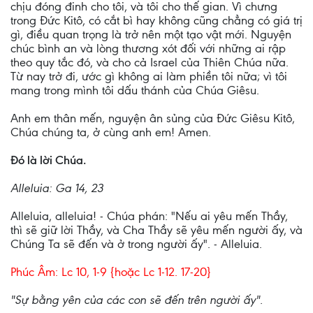
chịu đóng đinh cho tôi, và tôi cho thế gian. Vì chưng
trong Ðức Kitô, có cắt bì hay không cũng chẳng có giá trị
gì, điều quan trọng là trở nên một tạo vật mới. Nguyện
chúc bình an và lòng thương xót đối với những ai rập
theo quy tắc đó, và cho cả Israel của Thiên Chúa nữa.
Từ nay trở đi, ước gì không ai làm phiền tôi nữa; vì tôi
mang trong mình tôi dấu thánh của Chúa Giêsu.
Anh em thân mến, nguyện ân sủng của Ðức Giêsu Kitô,
Chúa chúng ta, ở cùng anh em! Amen.
Ðó là lời Chúa.
Alleluia: Ga 14, 23
Alleluia, alleluia! - Chúa phán: "Nếu ai yêu mến Thầy,
thì sẽ giữ lời Thầy, và Cha Thầy sẽ yêu mến người ấy, và
Chúng Ta sẽ đến và ở trong người ấy". - Alleluia.
Phúc Âm: Lc 10, 1-9 {hoặc Lc 1-12. 17-20}
"Sự bằng yên của các con sẽ đến trên người ấy".