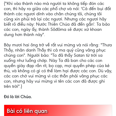
{"Khi vào thành nào mà người ta không tiếp đón các
con, thì hãy ra giữa các phố chợ và nói: 'Cả đến bụi đất
thành các ngươi dính vào chân chúng tôi, chúng tôi
cũng xin phủi trả lại các ngươi. Nhưng các ngươi hãy
biết rõ điều này: Nước Thiên Chúa đã đến gần'. Ta bảo
các con, ngày ấy, thành Sôđôma sẽ được xử khoan
dung hơn thành này".
Bảy mươi hai ông trở về rất vui mừng và nói rằng: "Thưa
Thầy, nhân danh Thầy thì cả ma quỷ cũng vâng phục
chúng con". Người bảo: "Ta đã thấy Satan từ trời sa
xuống như luồng chớp. Này Ta đã ban cho các con
quyền giày đạp rắn rít, bọ cạp, mọi quyền phép của kẻ
thù, và không có gì có thể làm hại được các con. Dù vậy,
các con chớ vui mừng vì các thần phải vâng phục các
con, nhưng hãy vui mừng vì tên các con đã được ghi
trên trời".}
Ðó là lời Chúa.
Bài có liên quan