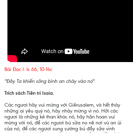
Bài Ðọc I: Is 66, 10-14c
"Ðây Ta khiến sông bình an chảy vào nó".
Trích sách Tiên tri Isaia.
Các ngươi hãy vui mừng với Giêrusalem, và hết thảy
những ai yêu quý nó, hãy nhảy mừng vì nó. Hỡi các
ngươi là những kẻ than khóc nó, hãy hân hoan vui
mừng với nó, để các ngươi bú sữa no nê nơi vú an ủi
của nó, để các ngươi sung sướng bú đầy sữa vinh