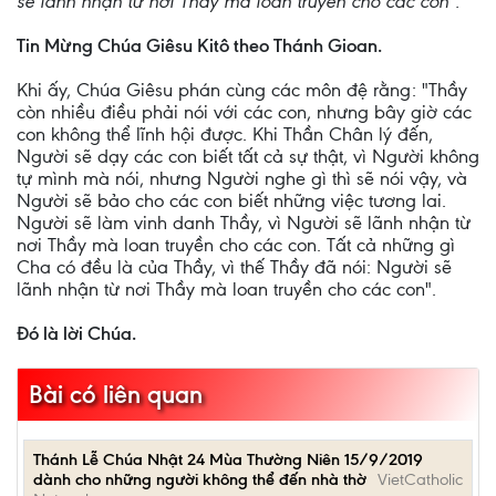
sẽ lãnh nhận từ nơi Thầy mà loan truyền cho các con".
Tin Mừng Chúa Giêsu Kitô theo Thánh Gioan.
Khi ấy, Chúa Giêsu phán cùng các môn đệ rằng: "Thầy
còn nhiều điều phải nói với các con, nhưng bây giờ các
con không thể lĩnh hội được. Khi Thần Chân lý đến,
Người sẽ dạy các con biết tất cả sự thật, vì Người không
tự mình mà nói, nhưng Người nghe gì thì sẽ nói vậy, và
Người sẽ bảo cho các con biết những việc tương lai.
Người sẽ làm vinh danh Thầy, vì Người sẽ lãnh nhận từ
nơi Thầy mà loan truyền cho các con. Tất cả những gì
Cha có đều là của Thầy, vì thế Thầy đã nói: Người sẽ
lãnh nhận từ nơi Thầy mà loan truyền cho các con".
Ðó là lời Chúa.
Bài có liên quan
Thánh Lễ Chúa Nhật 24 Mùa Thường Niên 15/9/2019
dành cho những người không thể đến nhà thờ
VietCatholic