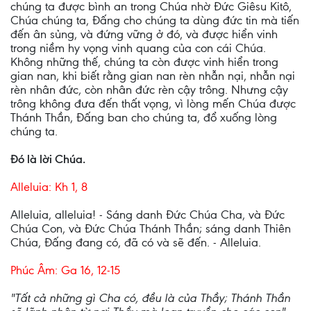
chúng ta được bình an trong Chúa nhờ Ðức Giêsu Kitô,
Chúa chúng ta, Ðấng cho chúng ta dùng đức tin mà tiến
đến ân sủng, và đứng vững ở đó, và được hiển vinh
trong niềm hy vọng vinh quang của con cái Chúa.
Không những thế, chúng ta còn được vinh hiển trong
gian nan, khi biết rằng gian nan rèn nhẫn nại, nhẫn nại
rèn nhân đức, còn nhân đức rèn cậy trông. Nhưng cậy
trông không đưa đến thất vọng, vì lòng mến Chúa được
Thánh Thần, Ðấng ban cho chúng ta, đổ xuống lòng
chúng ta.
Ðó là lời Chúa.
Alleluia: Kh 1, 8
Alleluia, alleluia! - Sáng danh Ðức Chúa Cha, và Ðức
Chúa Con, và Ðức Chúa Thánh Thần; sáng danh Thiên
Chúa, Ðấng đang có, đã có và sẽ đến. - Alleluia.
Phúc Âm: Ga 16, 12-15
"Tất cả những gì Cha có, đều là của Thầy; Thánh Thần