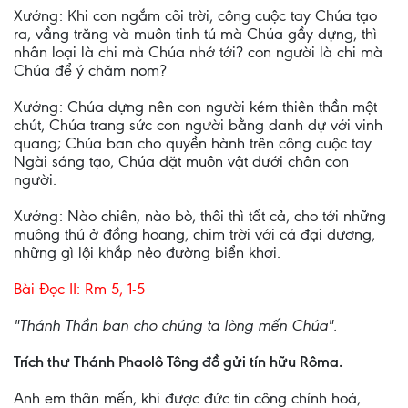
Xướng: Khi con ngắm cõi trời, công cuộc tay Chúa tạo
ra, vầng trăng và muôn tinh tú mà Chúa gầy dựng, thì
nhân loại là chi mà Chúa nhớ tới? con người là chi mà
Chúa để ý chăm nom?
Xướng: Chúa dựng nên con người kém thiên thần một
chút, Chúa trang sức con người bằng danh dự với vinh
quang; Chúa ban cho quyền hành trên công cuộc tay
Ngài sáng tạo, Chúa đặt muôn vật dưới chân con
người.
Xướng: Nào chiên, nào bò, thôi thì tất cả, cho tới những
muông thú ở đồng hoang, chim trời với cá đại dương,
những gì lội khắp nẻo đường biển khơi.
Bài Ðọc II: Rm 5, 1-5
"Thánh Thần ban cho chúng ta lòng mến Chúa".
Trích thư Thánh Phaolô Tông đồ gửi tín hữu Rôma.
Anh em thân mến, khi được đức tin công chính hoá,