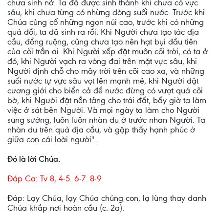
chưa sinh nở. Ta đã được sinh thành khi chưa có vực
sâu, khi chưa từng có những dòng suối nước. Trước khi
Chúa củng cố những ngọn núi cao, trước khi có những
quả đồi, ta đã sinh ra rồi. Khi Người chưa tạo tác địa
cầu, đồng ruộng, cũng chưa tạo nên hạt bụi đầu tiên
của cõi trần ai. Khi Người xếp đặt muôn cõi trời, có ta ở
đó, khi Người vạch ra vòng đai trên mặt vực sâu, khi
Người định chỗ cho mây trời trên cõi cao xa, và những
suối nước tự vực sâu vọt lên mạnh mẽ, khi Người đặt
cương giới cho biển cả để nước đừng có vượt quá cõi
bờ, khi Người đặt nền tảng cho trái đất, bấy giờ ta làm
việc ở sát bên Người. Và mọi ngày ta làm cho Người
sung sướng, luôn luôn nhàn du ở trước nhan Người. Ta
nhàn du trên quả địa cầu, và gặp thấy hạnh phúc ở
giữa con cái loài người".
Ðó là lời Chúa.
Ðáp Ca: Tv 8, 4-5. 6-7. 8-9
Ðáp: Lạy Chúa, lạy Chúa chúng con, lạ lùng thay danh
Chúa khắp nơi hoàn cầu (c. 2a).