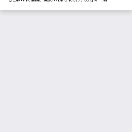
© 2019 - VietCatholic Network - Designed by J.B. Đặng Minh An