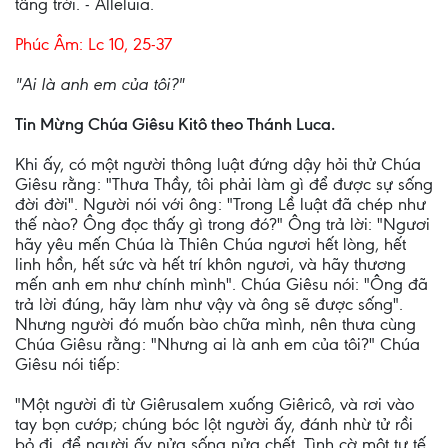
tầng trời. - Alleluia.
Phúc Âm: Lc 10, 25-37
"Ai là anh em của tôi?"
Tin Mừng Chúa Giêsu Kitô theo Thánh Luca.
Khi ấy, có một người thông luật đứng dậy hỏi thử Chúa
Giêsu rằng: "Thưa Thầy, tôi phải làm gì để được sự sống
đời đời". Người nói với ông: "Trong Lề luật đã chép như
thế nào? Ông đọc thấy gì trong đó?" Ông trả lời: "Ngươi
hãy yêu mến Chúa là Thiên Chúa ngươi hết lòng, hết
linh hồn, hết sức và hết trí khôn ngươi, và hãy thương
mến anh em như chính mình". Chúa Giêsu nói: "Ông đã
trả lời đúng, hãy làm như vậy và ông sẽ được sống".
Nhưng người đó muốn bào chữa mình, nên thưa cùng
Chúa Giêsu rằng: "Nhưng ai là anh em của tôi?" Chúa
Giêsu nói tiếp:
"Một người đi từ Giêrusalem xuống Giêricô, và rơi vào
tay bọn cướp; chúng bóc lột người ấy, đánh nhừ tử rồi
bỏ đi, để người ấy nửa sống nửa chết. Tình cờ một tư tế