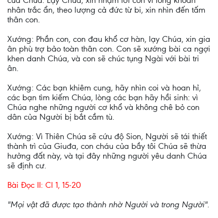
của Chúa. Lạy Chúa, xin nhậm lời con vì lòng khoan
nhân trắc ẩn, theo lượng cả đức từ bi, xin nhìn đến tấm
thân con.
Xướng: Phần con, con đau khổ cơ hàn, lạy Chúa, xin gia
ân phù trợ bảo toàn thân con. Con sẽ xướng bài ca ngợi
khen danh Chúa, và con sẽ chúc tụng Ngài với bài tri
ân.
Xướng: Các bạn khiêm cung, hãy nhìn coi và hoan hỉ,
các bạn tìm kiếm Chúa, lòng các bạn hãy hồi sinh: vì
Chúa nghe những người cơ khổ và không chê bỏ con
dân của Người bị bắt cầm tù.
Xướng: Vì Thiên Chúa sẽ cứu độ Sion, Người sẽ tái thiết
thành trì của Giuđa, con cháu của bầy tôi Chúa sẽ thừa
hưởng đất này, và tại đây những người yêu danh Chúa
sẽ định cư.
Bài Ðọc II: Cl 1, 15-20
"Mọi vật đã được tạo thành nhờ Người và trong Người".