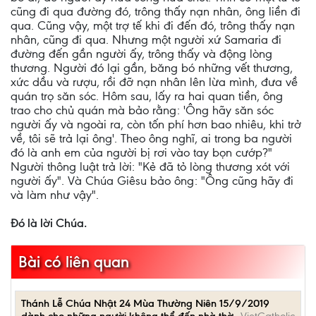
cũng đi qua đường đó, trông thấy nạn nhân, ông liền đi
qua. Cũng vậy, một trợ tế khi đi đến đó, trông thấy nạn
nhân, cũng đi qua. Nhưng một người xứ Samaria đi
đường đến gần người ấy, trông thấy và động lòng
thương. Người đó lại gần, băng bó những vết thương,
xức dầu và rượu, rồi đỡ nạn nhân lên lừa mình, đưa về
quán trọ săn sóc. Hôm sau, lấy ra hai quan tiền, ông
trao cho chủ quán mà bảo rằng: 'Ông hãy săn sóc
người ấy và ngoài ra, còn tốn phí hơn bao nhiêu, khi trở
về, tôi sẽ trả lại ông'. Theo ông nghĩ, ai trong ba người
đó là anh em của người bị rơi vào tay bọn cướp?"
Người thông luật trả lời: "Kẻ đã tỏ lòng thương xót với
người ấy". Và Chúa Giêsu bảo ông: "Ông cũng hãy đi
và làm như vậy".
Ðó là lời Chúa.
Bài có liên quan
Thánh Lễ Chúa Nhật 24 Mùa Thường Niên 15/9/2019