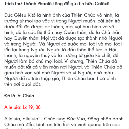
Trích thư Thánh Phaolô Tông đồ gửi tín hữu Côlôxê.
Ðức Giêsu Kitô là hình ảnh của Thiên Chúa vô hình, là
trưởng tử mọi tạo vật; vì trong Người muôn loài trên trời
dưới đất đã được tác thành, mọi vật hữu hình và vô
hình, dù là các Bệ thần hay Quản thần, dù là Chủ thần
hay Quyền thần: Mọi vật đã được tạo thành nhờ Người
và trong Người. Và Người có trước mọi loài và mọi loài
tồn tại trong Người. Người là đầu thân thể tức là Hội
thánh, là nguyên thuỷ và là trưởng tử giữa kẻ chết, để
Người làm bá chủ mọi loài. Vì chưng, Thiên Chúa đã
muốn đặt tất cả viên mãn nơi Người. và Thiên Chúa đã
giao hoà vạn vật nhờ Người và vì Người; nhờ máu
Người đổ ra trên thập giá, Thiên Chúa ban hoà bình
trên trời dưới đất.
Ðó là lời Chúa.
Alleluia: Lc 19, 38
Alleluia, alleluia! - Chúc tụng Ðức Vua, Ðấng nhân danh
Chúa mà đến, bình an trên trời và vinh quang trên các