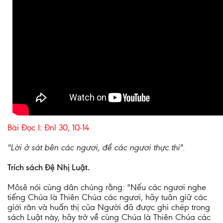
Bài Ðọc I: Ðnl 30, 10-14
"Lời ở sát bên các ngươi, để các ngươi thực thi".
Trích sách Ðệ Nhị Luật.
Môsê nói cùng dân chúng rằng: "Nếu các ngươi nghe
tiếng Chúa là Thiên Chúa các ngươi, hãy tuân giữ các
giới răn và huấn thị của Người đã được ghi chép trong
sách Luật này, hãy trở về cùng Chúa là Thiên Chúa các