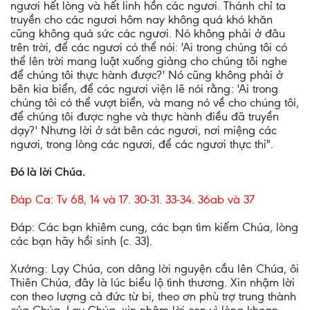
ngươi hết lòng và hết linh hồn các ngươi. Thánh chỉ ta
truyền cho các ngươi hôm nay không quá khó khăn
cũng không quá sức các ngươi. Nó không phải ở đâu
trên trời, để các ngươi có thể nói: 'Ai trong chúng tôi có
thể lên trời mang luật xuống giảng cho chúng tôi nghe
để chúng tôi thực hành được?' Nó cũng không phải ở
bên kia biển, để các ngươi viện lẽ nói rằng: 'Ai trong
chúng tôi có thể vượt biển, và mang nó về cho chúng tôi,
để chúng tôi được nghe và thực hành điều đã truyền
dạy?' Nhưng lời ở sát bên các ngươi, nơi miệng các
ngươi, trong lòng các ngươi, để các ngươi thực thi".
Ðó là lời Chúa.
Ðáp Ca: Tv 68, 14 và 17. 30-31. 33-34. 36ab và 37
Ðáp: Các bạn khiêm cung, các bạn tìm kiếm Chúa, lòng
các bạn hãy hồi sinh (c. 33).
Xướng: Lạy Chúa, con dâng lời nguyện cầu lên Chúa, ôi
Thiên Chúa, đây là lúc biểu lộ tình thương. Xin nhậm lời
con theo lượng cả đức từ bi, theo ơn phù trợ trung thành