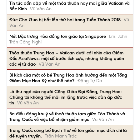
Tin tức dồn dập về một thỏa thuận nay mai giữa Vatican và
Bắc Kinh
Vũ Văn An
Đức Cha Guo bị bắt lần thứ hai trong Tuần Thánh 2018
Vũ
Văn An
Nét Đặc trưng Hòa đồng tôn giáo tại Singapore
Lm. John
Trần Công Nghị
Thỏa thuận Trung Hoa – Vatican dưới cái nhìn của Giám
Đốc AsiaNews: một số bước tích cực, nhưng không quên
các vị tử đạo
Vũ Văn An
Bi kịch của một cô bé Trung Hoa ảnh hưởng đến một Tổng
Giám Mục Hoa Kỳ như thế nào?
Đặng Tự Do
Lá thư ngỏ của người Công Giáo Đại Đồng, Trung Hoa:
Chúng tôi không thể mãi im lặng trước việc đàn áp đức
tin
Vũ Văn An
Ba điều đáng lưu ý về thoả thuận tạm giữa Tòa Thánh và
Trung Quốc về việc bổ nhiệm giám mục
Vũ Văn An
Trung Quốc công bố Bạch Thư về tôn giáo: mục đích chỉ là
để tuyên truyền.
Trần Mạnh Trác