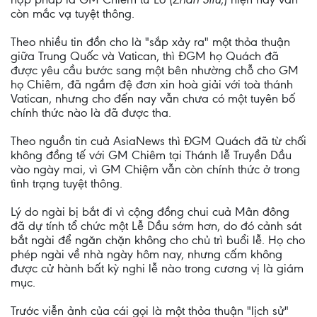
còn mắc vạ tuyệt thông.
Theo nhiều tin đồn cho là "sắp xảy ra" một thỏa thuận
giữa Trung Quốc và Vatican, thì ĐGM họ Quách đã
được yêu cầu bước sang một bên nhường chỗ cho GM
họ Chiêm, đã ngầm đệ đơn xin hoà giải với toà thánh
Vatican, nhưng cho đến nay vẫn chưa có một tuyên bố
chính thức nào là đã được tha.
Theo nguồn tin cuả AsiaNews thì ĐGM Quách đã từ chối
không đồng tế với GM Chiêm tại Thánh lễ Truyền Dầu
vào ngày mai, vì GM Chiệm vẫn còn chính thức ở trong
tình trạng tuyệt thông.
Lý do ngài bị bắt đi vì cộng đồng chui cuả Mân đông
đã dự tính tổ chức một Lễ Dầu sớm hơn, do đó cảnh sát
bắt ngài để ngăn chặn không cho chủ trì buổi lễ. Họ cho
phép ngài về nhà ngày hôm nay, nhưng cấm không
được cử hành bất kỳ nghi lễ nào trong cương vị là giám
mục.
Trước viễn ảnh của cái gọi là một thỏa thuận "lịch sử"