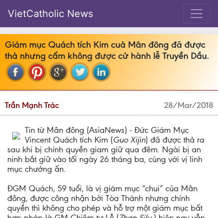
VietCatholic News
Giám mục Quách tích Kim cuả Mân đông đã được
thả nhưng cấm không được cử hành lễ Truyền Dầu.
Trần Mạnh Trác
28/Mar/2018
Tin từ Mân đông (AsiaNews) - Đức Giám Mục
Vincent Quách tích Kim (
Guo Xijin
) đã được thả ra
sau khi bị chính quyền giam giữ qua đêm. Ngài bị an
ninh bắt giữ vào tối ngày 26 tháng ba, cùng với vị linh
mục chưởng ấn.
ĐGM Quách, 59 tuổi, là vị giám mục “chui” của Mân
đông, được công nhận bởi Tòa Thánh nhưng chính
quyền thì không cho phép và hỗ trợ một giám mục bất
hợp pháp là GM Chiêm tư Lỗ (
Zhan Silu
,) hiện nay vẫn