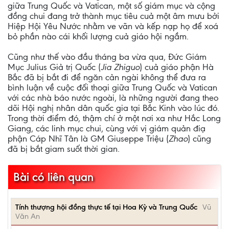
giữa Trung Quốc và Vatican, một số giám mục và cộng
đồng chui đang trở thành mục tiêu cuả một âm mưu bởi
Hiệp Hội Yêu Nước nhằm ve vãn và kếp nạp họ để xoá
bỏ phần nào cái khối lượng cuả giáo hội ngầm.
Cũng như thế vào đầu tháng ba vừa qua, Đức Giám
Mục Julius Giả trị Quốc (
Jia Zhiguo
) cuả giáo phận Hà
Bắc đã bị bắt đi để ngăn cản ngài không thể đưa ra
bình luận về cuộc đối thoại giữa Trung Quốc và Vatican
với các nhà báo nước ngoài, là những người đang theo
dõi Hội nghị nhân dân quốc gia tại Bắc Kinh vào lúc đó.
Trong thời điểm đó, thậm chí ở một nơi xa như Hắc Long
Giang, các linh mục chui, cùng với vị giám quản điạ
phận Cáp Nhĩ Tân là GM Giuseppe Triệu (
Zhao
) cũng
đã bị bắt giam suốt thời gian.
Bài có liên quan
Tính thượng hội đồng thực tế tại Hoa Kỳ và Trung Quốc
Vũ
Văn An