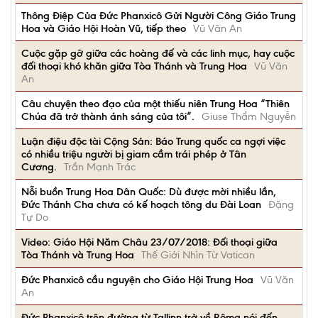
Thông Điệp Của Đức Phanxicô Gửi Người Công Giáo Trung
Hoa và Giáo Hội Hoàn Vũ, tiếp theo
Vũ Văn An
Cuộc gặp gỡ giữa các hoàng đế và các linh mục, hay cuộc
đối thoại khó khăn giữa Tòa Thánh và Trung Hoa
Vũ Văn
An
Câu chuyện theo đạo của một thiếu niên Trung Hoa “Thiên
Chúa đã trở thành ánh sáng của tôi”.
Giuse Thẩm Nguyễn
Luận điệu độc tài Cộng Sản: Báo Trung quốc ca ngợi việc
có nhiều triệu người bị giam cầm trái phép ở Tân
Cương.
Trần Mạnh Trác
Nỗi buồn Trung Hoa Dân Quốc: Dù được mời nhiều lần,
Đức Thánh Cha chưa có kế hoạch tông du Đài Loan
Đặng
Tự Do
Video: Giáo Hội Năm Châu 23/07/2018: Đối thoại giữa
Tòa Thánh và Trung Hoa
Thế Giới Nhìn Từ Vatican
Đức Phanxicô cầu nguyện cho Giáo Hội Trung Hoa
Vũ Văn
An
Đức Phanxicô trên đường từ Tallinn trở về Rôma nói đến