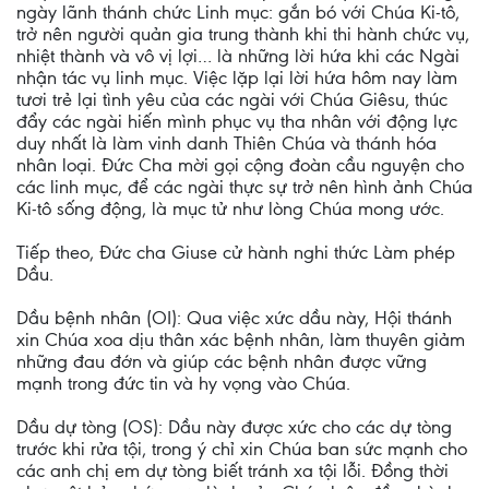
ngày lãnh thánh chức Linh mục: gắn bó với Chúa Ki-tô,
trở nên người quản gia trung thành khi thi hành chức vụ,
nhiệt thành và vô vị lợi… là những lời hứa khi các Ngài
nhận tác vụ linh mục. Việc lặp lại lời hứa hôm nay làm
tươi trẻ lại tình yêu của các ngài với Chúa Giêsu, thúc
đẩy các ngài hiến mình phục vụ tha nhân với động lực
duy nhất là làm vinh danh Thiên Chúa và thánh hóa
nhân loại. Đức Cha mời gọi cộng đoàn cầu nguyện cho
các linh mục, để các ngài thực sự trở nên hình ảnh Chúa
Ki-tô sống động, là mục tử như lòng Chúa mong ước.
Tiếp theo, Đức cha Giuse cử hành nghi thức Làm phép
Dầu.
Dầu bệnh nhân (OI): Qua việc xức dầu này, Hội thánh
xin Chúa xoa dịu thân xác bệnh nhân, làm thuyên giảm
những đau đớn và giúp các bệnh nhân được vững
mạnh trong đức tin và hy vọng vào Chúa.
Dầu dự tòng (OS): Dầu này được xức cho các dự tòng
trước khi rửa tội, trong ý chỉ xin Chúa ban sức mạnh cho
các anh chị em dự tòng biết tránh xa tội lỗi. Đồng thời