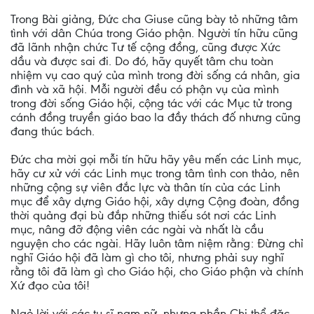
Trong Bài giảng, Đức cha Giuse cũng bày tỏ những tâm
tình với dân Chúa trong Giáo phận. Người tín hữu cũng
đã lãnh nhận chức Tư tế cộng đồng, cũng được Xức
dầu và được sai đi. Do đó, hãy quyết tâm chu toàn
nhiệm vụ cao quý của mình trong đời sống cá nhân, gia
đình và xã hội. Mỗi người đều có phận vụ của mình
trong đời sống Giáo hội, cộng tác với các Mục tử trong
cánh đồng truyền giáo bao la đầy thách đố nhưng cũng
đang thúc bách.
Đức cha mời gọi mỗi tín hữu hãy yêu mến các Linh mục,
hãy cư xử với các Linh mục trong tâm tình con thảo, nên
những cộng sự viên đắc lực và thân tín của các Linh
mục để xây dựng Giáo hội, xây dựng Cộng đoàn, đồng
thời quảng đại bù đắp những thiếu sót nơi các Linh
mục, nâng đỡ động viên các ngài và nhất là cầu
nguyện cho các ngài. Hãy luôn tâm niệm rằng: Đừng chỉ
nghĩ Giáo hội đã làm gì cho tôi, nhưng phải suy nghĩ
rằng tôi đã làm gì cho Giáo hội, cho Giáo phận và chính
Xứ đạo của tôi!
Ngỏ lời với các tu sĩ nam nữ, nhưng phần Chi thể đặc