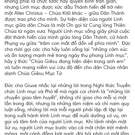
không phải là chức tước hay quyền bính trần gian,
nhưng Linh mục được xức dầu Thánh hiến để trở nên
một Alter Christus – Chúa Kitô khác – giữa Dân Thánh
được trao phó cho mình. Sự hiện diện của người Linh
mục giữa dân Chúa là một Ơn gọi từ Cung lòng Thiên
Chúa từ ngàn xưa. Người Linh mục sống giây phút cuộc
đời thánh hiến của mình giữa lòng Dân Thánh, cử hành
Phụng vụ giữa “trăm con mắt đổ dồn về phía mình”. Đức
cha mời gọi các cha hãy luôn sống lại “những cảm xúc
và ấn tượng mạnh mẽ trong ngày thụ phong Linh mục”,
hãy ý thức “Chúa Giêsu đang hiện diện trong anh em”
và luôn mang niềm vui cứu độ đến cho dân Chúa nhân
danh Chúa Giêsu Mục Tử.
Đức cha Giuse nhắc lại những lời trong Nghi thức Truyền
chức Linh mục và Phó tế mà ngài coi chính là “những lời
chuyển giao tâm huyết”, không chỉ giao cho mỗi vị một
lần trong đời, nhưng là những tâm niệm và chỉ nam quy
luật sống, những lời mà mỗi người phải lặp đi lặp lại
trong suốt hành trình Linh mục để nuôi dưỡng sứ vụ, ơn
gọi và tâm tình của người Linh mục. Khi lãnh nhận một
Sứ vụ, người Linh mục bước vào cả một chân trời mênh
mông, một cánh đồng bát ngát, đòi hỏi phải có một tấm