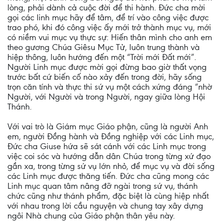
lòng, phải dành cả cuộc đời để thi hành. Đức cha mời
gọi các linh mục hãy để tâm, để trí vào công việc được
trao phó, khi đó công việc ấy mới trở thành mục vụ, mới
có niềm vui mục vụ thực sự: Hiến thân mình cho anh em
theo gương Chúa Giêsu Mục Tử, luôn trung thành và
hiệp thông, luôn hướng đến một “Trời mới Đất mới”.
Người Linh mục được mời gọi đừng bao giờ thất vọng
trước bất cứ biến cố nào xảy đến trong đời, hãy sống
trọn căn tính và thực thi sứ vụ một cách xứng đáng “nhờ
Người, với Người và trong Người, ngay giữa lòng Hội
Thánh.
Với vai trò là Giám mục Giáo phận, cũng là người Anh
em, người Đồng hành và Đồng nghiệp với các Linh mục,
Đức cha Giuse hứa sẽ sát cánh với các Linh mục trong
việc coi sóc và hướng dẫn dân Chúa trong từng xứ đạo
gần xa, trong từng sứ vụ lớn nhỏ, để mục vụ và đời sống
các Linh mục được thăng tiến. Đức cha cũng mong các
Linh mục quan tâm nâng đỡ ngài trong sứ vụ, thánh
chức cũng như thánh phẩm, đặc biệt là cùng hiệp nhất
với nhau trong lời cầu nguyện và chung tay xây dựng
ngôi Nhà chung của Giáo phận thân yêu này.