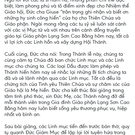
biệt, làm phong phú và tô điểm xinh đẹp cho Nhiệm thể
Giáo hội, Đức cha Giuse “trân trọng ghi nhận và biết ơn
những hy sinh công hiến” của họ cho Thiên Chúa và
Giáo phận. Ngài mong rằng các tu sỹ sẽ luôn sát cánh
với các vị Mục tử và với nhau trên cánh đồng truyền
giáo tại Giáo phận Lạng Sơn Cao Bằng hôm nay, tất cả
vì lợi ích các Linh hồn và xây dựng Hội Thánh.
Cuối cùng, Đức cha nói: Trong Thánh lễ này, chúng ta
cùng cảm tạ Chúa đã ban chức Linh mục và các Linh
mục cho chúng ta. Các loại Dầu được làm phép và
Thánh hiến hôm nay sẽ nhắc lại những Bí tích chúng ta
đã và sẽ lãnh nhận qua các Linh mục. Tất cả đều là
chứng tích của Tình yêu Thiên Chúa và sự chăm sóc của
Giáo hội là Mẹ hiền. Đức cha kết thúc Bài giảng trong
tâm tình phó thác, xin Đức Mẹ, các Thánh nâng đỡ để
mỗi thành viên trong Gia đình Giáo phận Lạng Sơn Cao
Bằng hôm nay luôn biết sống yêu thương phục vụ, hiệp
nhất và bình an.
Sau bài giảng, các Linh mục tiến đến trước bàn thờ, quy
tụ quanh Đức Giám Mục để lặp lại lời tuyên hứa trong