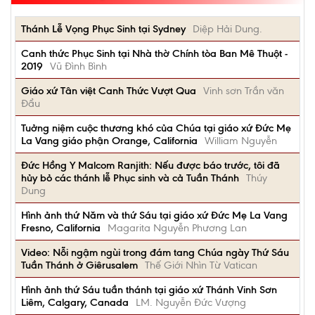
Thánh Lễ Vọng Phục Sinh tại Sydney
Diệp Hải Dung.
Canh thức Phục Sinh tại Nhà thờ Chính tòa Ban Mê Thuột -
2019
Vũ Đình Bình
Giáo xứ Tân việt Canh Thức Vượt Qua
Vinh sơn Trần văn
Đẩu
Tuởng niệm cuộc thương khó của Chúa tại giáo xứ Đức Mẹ
La Vang giáo phận Orange, California
William Nguyễn
Đức Hồng Y Malcom Ranjith: Nếu được báo trước, tôi đã
hủy bỏ các thánh lễ Phục sinh và cả Tuần Thánh
Thúy
Dung
Hình ảnh thứ Năm và thứ Sáu tại giáo xứ Đức Mẹ La Vang
Fresno, California
Magarita Nguyễn Phương Lan
Video: Nỗi ngậm ngùi trong đám tang Chúa ngày Thứ Sáu
Tuần Thánh ở Giêrusalem
Thế Giới Nhìn Từ Vatican
Hình ảnh thứ Sáu tuần thánh tại giáo xứ Thánh Vinh Sơn
Liêm, Calgary, Canada
LM. Nguyễn Đức Vượng