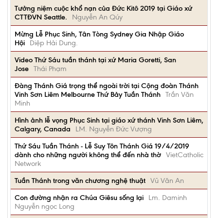
Tưởng niệm cuộc khổ nạn của Đức Kitô 2019 tại Giáo xứ
CTTĐVN Seattle.
Nguyễn An Qúy
Mừng Lễ Phục Sinh, Tân Tòng Sydney Gia Nhập Giáo
Hội
Diệp Hải Dung.
Video Thứ Sáu tuần thánh tại xứ Maria Goretti, San
Jose
Thái Phạm
Đàng Thánh Giá trọng thể ngoài trời tại Cộng đoàn Thánh
Vinh Sơn Liêm Melbourne Thứ Bảy Tuần Thánh
Trần Văn
Minh
Hình ảnh lễ vọng Phục Sinh tại giáo xứ thánh Vinh Sơn Liêm,
Calgary, Canada
LM. Nguyễn Đức Vượng
Thứ Sáu Tuần Thánh - Lễ Suy Tôn Thánh Giá 19/4/2019
dành cho những người không thể đến nhà thờ
VietCatholic
Network
Tuần Thánh trong văn chương nghệ thuật
Vũ Văn An
Con đường nhận ra Chúa Giêsu sống lại
Lm. Daminh
Nguyễn ngọc Long