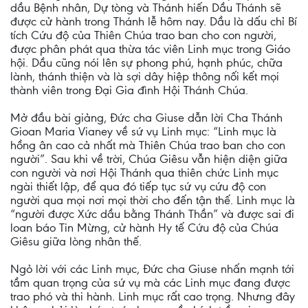
dầu Bệnh nhân, Dự tòng và Thánh hiến Dầu Thánh sẽ
được cử hành trong Thánh lễ hôm nay. Dầu là dấu chỉ Bí
tích Cứu độ của Thiên Chúa trao ban cho con người,
được phân phát qua thừa tác viên Linh mục trong Giáo
hội. Dầu cũng nói lên sự phong phú, hạnh phúc, chữa
lành, thánh thiện và là sợi dây hiệp thông nối kết mọi
thành viên trong Đại Gia đình Hội Thánh Chúa.
Mở đầu bài giảng, Đức cha Giuse dẫn lời Cha Thánh
Gioan Maria Vianey về sứ vụ Linh mục: “Linh mục là
hồng ân cao cả nhất mà Thiên Chúa trao ban cho con
người”. Sau khi về trời, Chúa Giêsu vẫn hiện diện giữa
con người và nơi Hội Thánh qua thiên chức Linh mục
ngài thiết lập, để qua đó tiếp tục sứ vụ cứu độ con
người qua mọi nơi mọi thời cho đến tận thế. Linh mục là
“người được Xức dầu bằng Thánh Thần” và được sai đi
loan báo Tin Mừng, cử hành Hy tế Cứu độ của Chúa
Giêsu giữa lòng nhân thế.
Ngỏ lời với các Linh mục, Đức cha Giuse nhấn mạnh tới
tầm quan trọng của sứ vụ mà các Linh mục đang được
trao phó và thi hành. Linh mục rất cao trọng. Nhưng đây