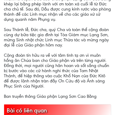
khép lại bằng phép lành với ơn toàn xá cuối lễ từ Đức
cha chủ tế. Sau đó, Dầu được cung kính rước vào phòng
thánh để các Linh mục nhận về cho các giáo xứ sử
dụng quanh năm Phụng vụ.
Sau Thánh lễ, Đức cha, quý Cha và toàn thể cộng đoàn
cùng dự bữa tiệc gia đình tại Tòa Giám mục Lạng Sơn,
mừng Sinh nhật chức Linh mục Thừa tác và mừng ngày
đại lễ của Giáo phận hôm nay.
Cộng đoàn tín hữu ra về với tâm tình tạ ơn vì muôn
hồng ân Chúa ban cho Giáo phận và trên từng người.
Đồng thời, mọi người cũng hân hoan và sốt sắng chuẩn
bị bước vào các cử hành nghi thức của Tam Nhật
Thánh, để hiệp thông vào cuộc Khổ Nạn của Đức Kitô
để được lãnh nhận tràn đầy Ơn Cứu độ và Ánh sáng
Phục Sinh của Người.
Ban truyền thông Giáo phận Lạng Sơn Cao Bằng
Bài có liên quan