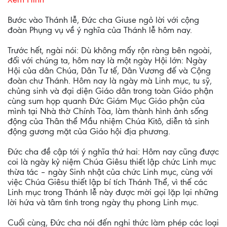
Bước vào Thánh lễ, Đức cha Giuse ngỏ lời với cộng
đoàn Phụng vụ về ý nghĩa của Thánh lễ hôm nay.
Trước hết, ngài nói: Dù không mấy rộn ràng bên ngoài,
đối với chúng ta, hôm nay là một ngày Hội lớn: Ngày
Hội của dân Chúa, Dân Tư tế, Dân Vương đế và Cộng
đoàn chư Thánh. Hôm nay là ngày mà Linh mục, tu sỹ,
chủng sinh và đại diện Giáo dân trong toàn Giáo phận
cùng sum họp quanh Đức Giám Mục Giáo phận của
mình tại Nhà thờ Chính Tòa, làm thành hình ảnh sống
động của Thân thể Mầu nhiệm Chúa Kitô, diễn tả sinh
động gương mặt của Giáo hội địa phương.
Đức cha đề cập tới ý nghĩa thứ hai: Hôm nay cũng được
coi là ngày kỷ niệm Chúa Giêsu thiết lập chức Linh mục
thừa tác – ngày Sinh nhật của chức Linh mục, cùng với
việc Chúa Giêsu thiết lập bí tích Thánh Thể, vì thế các
Linh mục trong Thánh lễ này được mời gọi lặp lại những
lời hứa và tâm tình trong ngày thụ phong Linh mục.
Cuối cùng, Đức cha nói đến nghi thức làm phép các loại