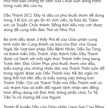
như một bảo chứng ơn lành của Chúa luôn đồng hành
trong cuộc đời của họ.
Dầu Thánh (SC): Đây là dầu có pha thuốc thơm để dùng
trong 3 Bí tích có ghi ấn tín vĩnh viễn, là Rửa tội, Thêm
sức và Truyền Chức thánh. Đồng thời dầu này còn được
dùng để cung hiến Bàn Thờ và Nhà Thờ.
Ba bình dầu được 3 thầy Phó tế của Giáo phận cung
kính rước lên Cung thánh và trao cho Đức cha Giuse.
Ngài lần lượt làm phép Dầu Bệnh Nhân, Dầu Dự Tòng
và thánh hiến Dầu Thánh. Việc thánh hiến Dầu Thánh
được cử hành với một nghi thức Thánh hiến long trọng:
Trước tiên, Đức Giám Mục pha thuốc thơm vào dầu,
biểu tượng cho những nhân đức mà Thánh Thần tuôn đổ
trong người được xức Dầu Thánh này. Kế đó, ngài im
lặng thổi hơi trên dầu là biểu tượng việc thông ban
Thánh Thần. Chỉ với Thánh Thần mà Dầu Thánh mới có
sức thánh hóa và biến đổi người lãnh nhận nên đồng
hình đồng dạng với Đức Kitô, thông phần chức Tư Tế,
Tiên Tri và Vương Đế của Người.
Thánh lễ truyền Dầu của Giáo phận Lạng Sơn Cao Bằng