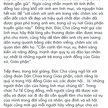
thành gần gũi”. Ngài cũng nhấn mạnh tới tinh thần
đồng lao cộng khổ với anh em linh mục, và nguyện hứa
hết sức để “sát cánh với anh em trong việc chăm sóc và
dẫn dắt cách tốt đẹp và hiệu quả nhất đàn chiên đã
được giao phó trong anh em, trong sứ vụ nơi Giáo phận
truyền giáo này”. Đồng thời, Đức Cha cũng mời gọi các
linh mục hãy thật lòng yêu thương đoàn dân được trrao
phó cho mình, cũng hãy dể tâm đến anh chị em lương
dân xung quanh bằng việc thăm viếng, chăm sóc và
quan tâm đến họ. “Cần canh tân mục vụ, thêm sáng
kiến và năng động, mạnh dạn quy tụ và đào tạo nhân
sự, nhất là những người trẻ trong cánh đồng của Giáo
xứ, Giáo phận”.
Tiếp theo, trong bài giảng, Đức Cha cũng ngỏ lời với
cộng đoàn Dân Chúa trong Giáo phận, cách riêng là
quý vị trong Hội đồng Giáo xứ, các đoàn hội… là ‘những
người thân cận của hàng linh mục chúng tôi”. Trong
chức Tư Tế Cộng đồng, mỗi người cũng đã được xức
dầu và được sai đi đo đó cần quyết tâm chu toàn sứ vụ
của mình trong đời sống cá nhân, gia đình và xã hội.
Ngài cũng mời gọi mỗi người hãy vâng phục cha xứ