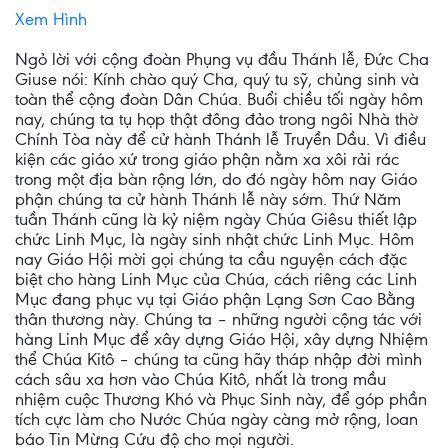
Xem Hình
Ngỏ lời với cộng đoàn Phụng vụ đầu Thánh lễ, Đức Cha
Giuse nói: Kính chào quý Cha, quý tu sỹ, chủng sinh và
toàn thể cộng đoàn Dân Chúa. Buổi chiều tối ngày hôm
nay, chúng ta tụ họp thật đông đảo trong ngôi Nhà thờ
Chính Tòa này để cử hành Thánh lễ Truyền Dầu. Vì điều
kiện các giáo xứ trong giáo phận nằm xa xôi rải rác
trong một địa bàn rộng lớn, do đó ngày hôm nay Giáo
phận chúng ta cử hành Thánh lễ này sớm. Thứ Năm
tuần Thánh cũng là kỷ niệm ngày Chúa Giêsu thiết lập
chức Linh Mục, là ngày sinh nhật chức Linh Mục. Hôm
nay Giáo Hội mời gọi chúng ta cầu nguyện cách đặc
biệt cho hàng Linh Mục của Chúa, cách riêng các Linh
Mục đang phục vụ tại Giáo phận Lạng Sơn Cao Bằng
thân thương này. Chúng ta – những người cộng tác với
hàng Linh Mục để xây dựng Giáo Hội, xây dựng Nhiệm
thể Chúa Kitô – chúng ta cũng hãy tháp nhập đời mình
cách sâu xa hơn vào Chúa Kitô, nhất là trong mầu
nhiệm cuộc Thương Khó và Phục Sinh này, để góp phần
tích cực làm cho Nước Chúa ngày càng mở rộng, loan
báo Tin Mừng Cứu độ cho mọi người.