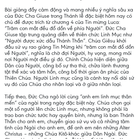
Bài giảng đầy cảm động và mang nhiều ý nghĩa sâu xa
của Đức Cha Giuse trong Thánh lễ đặc biệt hôm nay có
chủ đề được trích từ chương 4 của Tin mừng Luca:
“Trăm con mắt đều đổ dồn về phía Người”. Đức Cha
Giuse tập trung quảng diễn về thiên chức Linh Mục như
“Người được xức dầu Thánh Thần”. Chúa Giêsu khởi
đầu sứ vụ rao giảng Tin Mừng khi “trăm con mắt đổ dồn
về Người”, nghĩa là chờ đợi Người, hy vọng, mong mỏi
nơi Người một điều gì đó. Chính Chúa hiện diện giữa
Dân của Người, công bố sự tha thứ, chữa lành thương
tật thể xác và tâm hồn, công bố thời gian ân phúc của
Thiên Chúa. Người Linh mục cũng là cánh tay nối dài sứ
vụ đó của Chúa cho nhân loại và ở giữa nhân loại.
Tiếp theo, Đức Cha ngỏ lời cùng “anh em linh mục thân
mến” của ngài trong ngày đặc biệt này. Chúa chọn gọi
một số người lên chức Linh mục, nhưng không phải là
trao ban chức tước hay quyền bính, nhưng là ban Thánh
Thần cho anh em, chuyển giao sứ vụ và cả những tâm
tình của Ngài cho anh em, để anh em nên những Alter
Christus – những Chúa Kitô-khác giữa Dân Ngài. Đức