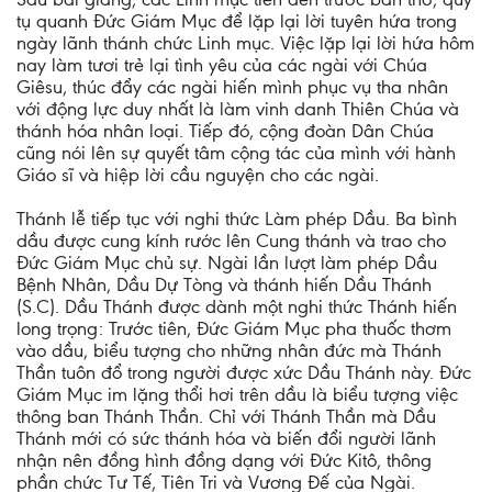
tụ quanh Đức Giám Mục để lặp lại lời tuyên hứa trong
ngày lãnh thánh chức Linh mục. Việc lặp lại lời hứa hôm
nay làm tươi trẻ lại tình yêu của các ngài với Chúa
Giêsu, thúc đẩy các ngài hiến mình phục vụ tha nhân
với động lực duy nhất là làm vinh danh Thiên Chúa và
thánh hóa nhân loại. Tiếp đó, cộng đoàn Dân Chúa
cũng nói lên sự quyết tâm cộng tác của mình với hành
Giáo sĩ và hiệp lời cầu nguyện cho các ngài.
Thánh lễ tiếp tục với nghi thức Làm phép Dầu. Ba bình
dầu được cung kính rước lên Cung thánh và trao cho
Đức Giám Mục chủ sự. Ngài lần lượt làm phép Dầu
Bệnh Nhân, Dầu Dự Tòng và thánh hiến Dầu Thánh
(S.C). Dầu Thánh được dành một nghi thức Thánh hiến
long trọng: Trước tiên, Đức Giám Mục pha thuốc thơm
vào dầu, biểu tượng cho những nhân đức mà Thánh
Thần tuôn đổ trong người được xức Dầu Thánh này. Đức
Giám Mục im lặng thổi hơi trên dầu là biểu tượng việc
thông ban Thánh Thần. Chỉ với Thánh Thần mà Dầu
Thánh mới có sức thánh hóa và biến đổi người lãnh
nhận nên đồng hình đồng dạng với Đức Kitô, thông
phần chức Tư Tế, Tiên Tri và Vương Đế của Ngài.