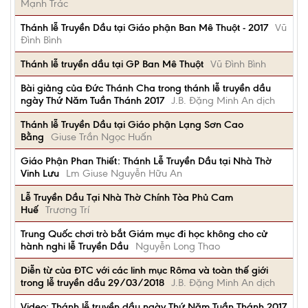
Mạnh Trác
Thánh lễ Truyền Dầu tại Giáo phận Ban Mê Thuột - 2017
Vũ
Đình Bình
Thánh lễ truyền dầu tại GP Ban Mê Thuột
Vũ Đình Bình
Bài giảng của Đức Thánh Cha trong thánh lễ truyền dầu
ngày Thứ Năm Tuần Thánh 2017
J.B. Đặng Minh An dịch
Thánh lễ Truyền Dầu tại Giáo phận Lạng Sơn Cao
Bằng
Giuse Trần Ngọc Huấn
Giáo Phận Phan Thiết: Thánh Lễ Truyền Dầu tại Nhà Thờ
Vinh Lưu
Lm Giuse Nguyễn Hữu An
Lễ Truyền Dầu Tại Nhà Thờ Chính Tòa Phủ Cam
Huế
Trương Trí
Trung Quốc chơi trò bắt Giám mục đi học không cho cử
hành nghi lễ Truyền Dầu
Nguyễn Long Thao
Diễn từ của ĐTC với các linh mục Rôma và toàn thế giới
trong lễ truyền dầu 29/03/2018
J.B. Đặng Minh An dịch
Video: Thánh lễ truyền dầu ngày Thứ Năm Tuần Thánh 2017