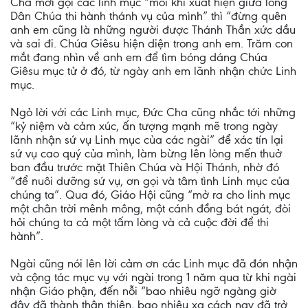
Cha mời gọi các linh mục “mỗi khi xuất hiện giữa lòng
Dân Chúa thi hành thánh vụ của mình” thì “đừng quên
anh em cũng là những người được Thánh Thần xức dầu
và sai đi. Chúa Giêsu hiện diện trong anh em. Trăm con
mắt đang nhìn về anh em để tìm bóng dáng Chúa
Giêsu mục tử ở đó, từ ngày anh em lãnh nhận chức Linh
mục.
Ngỏ lời với các Linh mục, Đức Cha cũng nhắc tới những
“kỷ niệm và cảm xúc, ấn tượng mạnh mẽ trong ngày
lãnh nhận sứ vụ Linh mục của các ngài” để xác tín lại
sứ vụ cao quý của mình, làm bừng lên lòng mến thuở
ban đầu trước mặt Thiên Chúa và Hội Thánh, nhờ đó
“để nuôi dưỡng sứ vụ, ơn gọi và tâm tình Linh mục của
chúng ta”. Qua đó, Giáo Hội cũng “mở ra cho linh mục
một chân trời mênh mông, một cánh đồng bát ngát, đòi
hỏi chúng ta cả một tấm lòng và cả cuộc đời để thi
hành”.
Ngài cũng nói lên lời cảm ơn các Linh mục đã đón nhận
và cộng tác mục vụ với ngài trong 1 năm qua từ khi ngài
nhận Giáo phận, đến nỗi “bao nhiêu ngỡ ngàng giờ
đây đã thành thân thiện, bao nhiêu xa cách nay đã trở