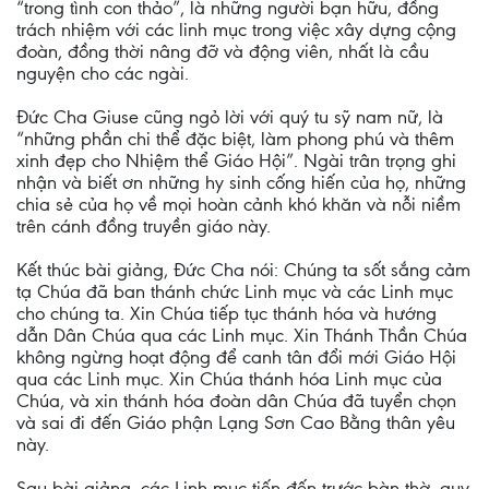
“trong tình con thảo”, là những người bạn hữu, đồng
trách nhiệm với các linh mục trong việc xây dựng cộng
đoàn, đồng thời nâng đỡ và động viên, nhất là cầu
nguyện cho các ngài.
Đức Cha Giuse cũng ngỏ lời với quý tu sỹ nam nữ, là
“những phần chi thể đặc biệt, làm phong phú và thêm
xinh đẹp cho Nhiệm thể Giáo Hội”. Ngài trân trọng ghi
nhận và biết ơn những hy sinh cống hiến của họ, những
chia sẻ của họ về mọi hoàn cảnh khó khăn và nỗi niềm
trên cánh đồng truyền giáo này.
Kết thúc bài giảng, Đức Cha nói: Chúng ta sốt sắng cảm
tạ Chúa đã ban thánh chức Linh mục và các Linh mục
cho chúng ta. Xin Chúa tiếp tục thánh hóa và hướng
dẫn Dân Chúa qua các Linh mục. Xin Thánh Thần Chúa
không ngừng hoạt động để canh tân đổi mới Giáo Hội
qua các Linh mục. Xin Chúa thánh hóa Linh mục của
Chúa, và xin thánh hóa đoàn dân Chúa đã tuyển chọn
và sai đi đến Giáo phận Lạng Sơn Cao Bằng thân yêu
này.
Sau bài giảng, các Linh mục tiến đến trước bàn thờ, quy