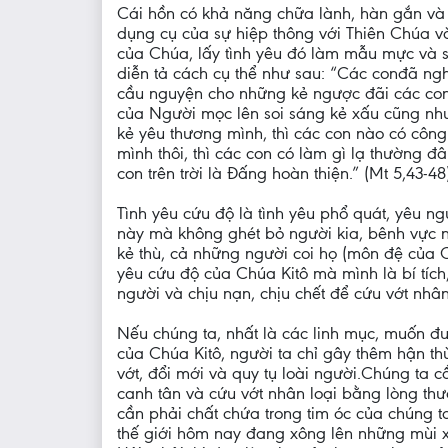
Cái hồn có khả năng chữa lành, hàn gắn và qu
dụng cụ của sự hiệp thông với Thiên Chúa và
của Chúa, lấy tình yêu đó làm mẫu mực và s
diễn tả cách cụ thể như sau: “Các conđã ngh
cầu nguyện cho những kẻ ngược đãi các con. 
của Người mọc lên soi sáng kẻ xấu cũng như
kẻ yêu thương mình, thì các con nào có côn
mình thôi, thì các con có làm gì lạ thường
con trên trời là Đấng hoàn thiện.” (Mt 5,43-48)
Tình yêu cứu độ là tình yêu phổ quát, yêu n
này mà không ghét bỏ người kia, bênh vực n
kẻ thù, cả những người coi họ (môn đệ của C
yêu cứu độ của Chúa Kitô mà mình là bí tích
người và chịu nạn, chịu chết để cứu vớt nhân 
Nếu chúng ta, nhất là các linh mục, muốn đư
của Chúa Kitô, người ta chỉ gây thêm hận th
vớt, đổi mới và quy tụ loài người.Chúng ta
canh tân và cứu vớt nhân loại bằng lòng thươ
cần phải chất chứa trong tim óc của chúng t
thế giới hôm nay đang xông lên những mùi xú