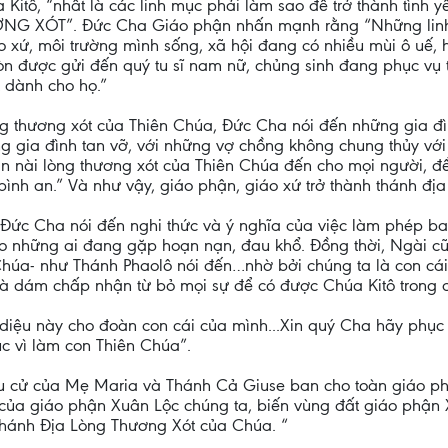
 Kitô, “nhất là các linh mục phải làm sao để trở thành tìn
ÓT”. Đức Cha Giáo phận nhấn mạnh rằng “Những linh m
 xứ, môi trường mình sống, xã hội đang có nhiều mùi ô uế, 
òn được gửi đến quý tu sĩ nam nữ, chủng sinh đang phục vụ t
 dành cho họ.”
g thương xót của Thiên Chúa, Đức Cha nói đến những gia đì
ng gia đình tan vỡ, với những vợ chồng không chung thủy với
van nài lòng thương xót của Thiên Chúa đến cho mọi người,
ình an.” Và như vậy, giáo phận, giáo xứ trở thành thánh đị
i Đức Cha nói đến nghi thức và ý nghĩa của việc làm phép ba
 những ai đang gặp hoạn nạn, đau khổ. Đồng thời, Ngài cũng
Chúa- như Thánh Phaolô nói đến…nhờ bởi chúng ta là con cái 
ô, và dám chấp nhận từ bỏ mọi sự để có được Chúa Kitô trong 
ỳ diệu này cho đoàn con cái của mình...Xin quý Cha hãy phụ
c vì làm con Thiên Chúa”.
u cử của Mẹ Maria và Thánh Cả Giuse ban cho toàn giáo ph
 của giáo phận Xuân Lộc chúng ta, biến vùng đất giáo phận
Thánh Địa Lòng Thương Xót của Chúa. “