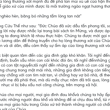
a lòng thương xót mạnh đủ để phá tan mùi xú uế của hận thù, 
để giáo xứ của mình được là môi trường ngào ngạt hương th
ẻ nghèo hèn, băng bó những tấm lòng tan nát”
ng Cứu Thế như sau: “Đức Chúa đã xức dầu tấn phong tôi, s
ng lời này được nhắc lại trong bài sách tin Mừng, và được áp
g ta đang khích lệ nhau thực hiện. Chúng ta được mời gọi 
 lương dân để thông truyền cho họ lòng thương xót của Chú
 và di dân, đều cảm thấy sự ấm áp của lòng thương xót và t
 biệt quan tâm đến các gia đình gặp khó khăn. Tôi nghĩ đến
 định, buồn sầu nhìn con cái khóc đòi ăn; tôi nghĩ đếnnhữn
 có con tật nguyền;tôi nghĩ đến những gia đình có con cái ng
ống chung trong một mái nhà, những gia đình không còn tiếng
ay chồng với con tim nát tan, vì chồng hay vợ bỏ nhà, đi th
ười mẹ đã phái thai, mà dù mấy chục năm đã trôi qua, lòng v
 nhục vì bị bêu xấu nơi công chúng, trên mạng xã hội.
húa cho mọi người, mọi gia đình đau khổvà chúng ta hãy ấp 
ớc những người đau khổ và không để ai chịu đau khổ, tủi nh
o mọi giáo hữu trong Giáo xứ trở thành những người có chất
g xót của Chúa.