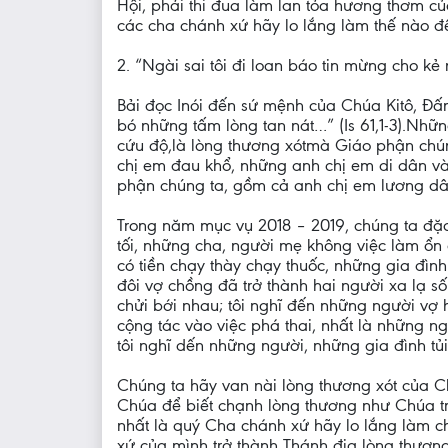
Hội, phải thi đua làm lan tỏa hương thơm củ
các cha chánh xứ hãy lo lắng làm thế nào 
2. “Ngài sai tôi đi loan báo tin mừng cho k
Bải đọc Inói đến sứ mệnh của Chúa Kitô, Đấ
bó những tấm lòng tan nát…” (Is 61,1-3).Nhữ
cứu độ,là lòng thương xótmà Giáo phận chún
chị em đau khổ, những anh chị em di dân và
phận chúng ta, gồm cả anh chị em lương dân
Trong năm mục vụ 2018 – 2019, chúng ta đặc
tối, những cha, người mẹ không việc làm ổn
có tiền chạy thày chạy thuốc, những gia đình
đôi vợ chồng đã trở thành hai người xa lạ s
chửi bới nhau; tôi nghĩ đến những người vợ h
cộng tác vào việc phá thai, nhất là những ng
tôi nghĩ dến những người, những gia đình tủi
Chúng ta hãy van nài lòng thương xót của C
Chúa để biết chạnh lòng thương như Chúa trư
nhất là quý Cha chánh xứ hãy lo lắng làm ch
xứ của mình trở thành Thánh địa lòng thươn