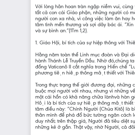
Với lòng hân hoan tràn ngập niềm vui, cùng 
tất cả con cái Giáo phận, những người có 
người con xa nhà, vì công việc làm ăn hay 
tâm tình mến thương và sợi dây bác ái. “Xin
và sự bình an.”(1Tm 1,2).
1. Giáo Hội, bí tích của sự hiệp thông với T
Hằng năm toàn thể Linh mục đoàn và Đại di
hành Thánh Lễ Truyền Dầu. Nhờ đó,chúng t
đồng Vaticanô II cắt nghĩa trong Hiến chế “Lum
phương tiện hiệp thông mật thiết với Thiên 
Trong thực trạng thế giới đương đại, những
buộc mọi người với nhau, nhưng vì những vết
một cái hồn có khả năng chữa lànhvà hàn gắn
Hội là bí tích của sự hiệp thông mật thiết
tâm điều này: “Chính Người (Chúa Kitô) là b
thân mình để phá đổ bức tường ngăn cách là
duy nhất; trên thập giá, Người đã tiêu diệt
những kẻ ở gần. Thật vậy, nhờ Người, cả đôi