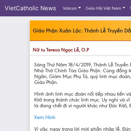
VietCatholic News
Vatican
Giáo Hội Việt Nam
Giáo Phận Xuân Lộc: Thánh Lễ Truyền D
Nữ tu Teresa Ngọc Lễ, O.P
Sáng Thứ Năm 18/4/2019, Thánh Lễ Truyền 
Nhà Thờ Chính Tòa Giáo Phận. Cùng đồng 
Ngân, Giám Mục Phụ Tá, quý linh mục đoàn,
Giáo Phận.
Hình ảnh linh mục đoàn nối tiếp nhau tiến v
Kitô trong thánh chức linh mục. Uy nghi và 
là đang chết đi vì người khác như Đức Kitô,
Xem Hình
Vì vậy, ngay trong lời mời phần nhập lễ, 