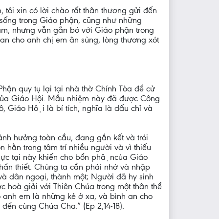
ôi xin có lời chào rất thân thương gửi đến
 sống trong Giáo phận, cũng như những
năm, nhưng vẫn gắn bó với Giáo phận trong
ban cho anh chị em ân sủng, lòng thương xót
n quy tụ lại tại nhà thờ Chính Tòa để cử
của Giáo Hội. Mầu nhiệm này đã được Công
 Hội là bí tích, nghĩa là dấu chỉ và
với ảnh hưởng toàn cầu, đang gắn kết và trói
hằn trong tâm trí nhiều người và vì thiếu
 tại này khiến cho bổn phậncủa Giáo
 khẩn thiết. Chúng ta cần phải nhớ và nhập
 và dân ngoại, thành một; Người đã hy sinh
 hoà giải với Thiên Chúa trong một thân thể
ho anh em là những kẻ ở xa, và bình an cho
 đến cùng Chúa Cha.” (Ep 2,14-18).