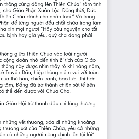
n thông cùng dâng lên Thiên Chúa” tâm tình
i, cho Giáo Phận Xuân Lộc. Đồng thời, Đức
Thiên Chúa dành cho nhân loại.” Và trong
Phận để từng người đều chất chứa trong tâm
Cha xin mọi người “Hãy cầu nguyện cho tất
đau bịnh hay già yếu, quý cha đang phải
p thông giữa Thiên Chúa vào loài người
 cộng đoàn nhớ đến tính Bí tích của Giáo
ệp thông này được nhìn thấy rõ khi hằng năm,
ễ Truyền Dầu, hiệp thông niềm vui với toàn
của thù hận, chiến tranh, bạo lực…thì hơn
ng tâm, Đấng đã trở thành chiên sát tế trên
 có thể đến được với Chúa Cha.
n Giáo Hội trở thành dấu chỉ lòng thương
nh những vết thương, xóa đi những khoảng
ng thương xót của Thiên Chúa, yêu cả những
n cả những người công chính lẫn tội lỗi”