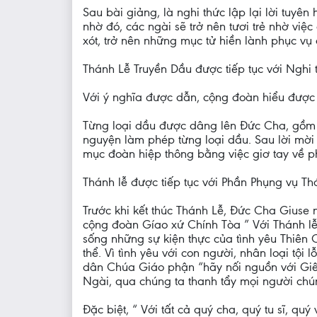
Sau bài giảng, là nghi thức lập lại lời tuy
nhờ đó, các ngài sẽ trở nên tươi trẻ nhờ vi
xót, trở nên những mục tử hiền lành phục vụ 
Thánh Lễ Truyền Dầu được tiếp tục với Nghi
Với ý nghĩa được dẫn, cộng đoàn hiểu được
Từng loại dầu được dâng lên Đức Cha, gồm d
nguyện làm phép từng loại dầu. Sau lời mời 
mục đoàn hiệp thông bằng việc giơ tay về p
Thánh lễ được tiếp tục với Phần Phụng vụ Th
Trước khi kết thúc Thánh Lễ, Đức Cha Giuse
cộng đoàn Gíao xứ Chính Tòa ” Với Thánh lễ
sống những sự kiện thực của tình yêu Thiên
thể. Vì tình yêu với con người, nhân loại tộ
dân Chúa Giáo phận “hãy nối nguồn với Giês
Ngài, qua chúng ta thanh tẩy mọi người chú
Đặc biệt, “ Với tất cả quý cha, quý tu sĩ, q