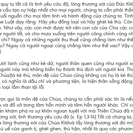
y tụ tất cả là tình yêu cứu độ, lòng thương xót của Đức Kitô
 cấu tạo sự hiệp nhất cho mọi người, chúng ta cần phải thấ
uối nguồn cho mọi tâm tình và hành động của chúng ta. Tìn
e Luật dạy rằng: Hãy yêu đồng loại và hãy ghét kẻ thù. Còn
Như vậy, các con mới được trở nên con cái của Cha các con,
 người tốt, và cho mưa xuống trên người công chính cũng nh
g chi? Ngay cả những người thu thuế cũng chẳng làm như th
 đâu? Ngay cả người ngoại cũng chẳng làm như thế sao? Vậy 
.
gười lành cũng như kẻ dữ, người thân quen cũng như người x
gười này mà không biến họ thành thù địch với người kia. Thự
húa)là kẻ thù, môn đệ của Chúa cũng không coi họ là kẻ thù 
, có nghĩa là dấu chỉ và phương tiện, là hiện thân sống độ
loại lầm than tội lỗi.
ợc gọi là môn đệ của Chúa, chúng ta cần phải xác tín là nếu
ù và đổ vỡ trong tâm hồn mình và tâm hồn người khác. Chỉ có
 cần khám phá ra sự khôn ngoan tuyệt vời mà Thiên Chúa đã m
ng xót, tình thương yêu cứu độ (x. Ep 1,3-14).Tất cả chúng ta
a lòng thương xót của Chúa Kitôvà lấy lòng thương xót đó mà
 uế của ganh tị, ghét ghen, thù hận, nhất là qua các phương