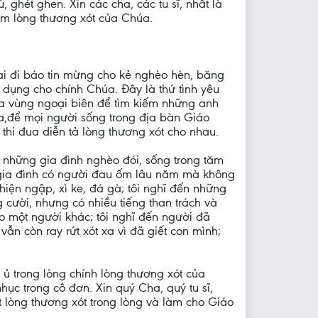
ghét ghen. Xin các cha, các tu sĩ, nhất là
ơm lòng thương xót của Chúa.
ai đi báo tin mừng cho kẻ nghèo hèn, băng
 dụng cho chính Chúa. Đây là thứ tình yêu
ra vùng ngoại biên để tìm kiếm những anh
a,để mọi người sống trong địa bàn Giáo
hi đua diễn tả lòng thương xót cho nhau.
 những gia đình nghèo đói, sống trong tăm
g gia đình có người đau ốm lâu năm mà không
hiện ngập, xì ke, đá gà; tôi nghĩ đến những
 cười, nhưng có nhiều tiếng than trách và
eo một người khác; tôi nghĩ đến người đã
ẫn còn ray rứt xót xa vì đã giết con mình;
ủ trong lòng chính lòng thương xót của
ục trong cô đơn. Xin quý Cha, quý tu sĩ,
 lòng thương xót trong lòng và làm cho Giáo