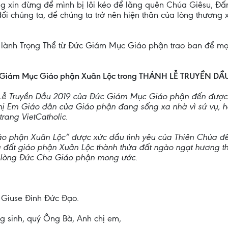
 xin đừng để mình bị lôi kéo để lãng quên Chúa Giêsu, Đấn
i chúng ta, để chúng ta trở nên hiện thân của lòng thương 
p lành Trọng Thể từ Đức Giám Mục Giáo phận trao ban để mọ
, Giám Mục Giáo phận Xuân Lộc trong THÁNH LỄ TRUYỀN DẦ
h Lễ Truyền Dầu 2019 của Đức Giám Mục Giáo phận đến được 
ị Em Giáo dân của Giáo phận đang sống xa nhà vì sứ vụ, h
rang VietCatholic.
 phận Xuân Lộc“ được xức dầu tình yêu của Thiên Chúa để 
 đất giáo phận Xuân Lộc thành thửa đất ngào ngạt hương th
 lòng Đức Cha Giáo phận mong ước.
 Giuse Đinh Đức Đạo.
g sinh, quý Ông Bà, Anh chị em,