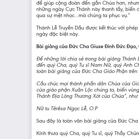
để giúp cộng đoàn đến gần Chúa hơn, nhưng
những ngày Cực Thánh này thanh tẩy, biến đổ
qua sự mệt nhọc…mà chúng ta phục vụ.”
Thánh Lễ Truyền Dầu được kết thúc với phé
ngày đặc biệt này.
Bài giảng của Đức Cha Giuse Đinh Đức Đạo
Để những lời chia sẻ trong bài giảng Thán
đến quý Cha, quý Tu sĩ Nam Nữ, quý Anh Ch
toàn bài giảng của Đức Cha Giáo Phận trên t
Cầu chúc mọi thành phần dân Chúa của Giáo
của giáo phận Xuân Lộc chúng ta, biến vùng
Thánh Địa Lòng Thương Xót của Chúa”, như
Nữ tu Têrêsa Ngọc Lễ, O.P
Sau đây là toàn văn bài giảng của Đức Cha
Kính thưa quý Cha, quý Tu sĩ, quý Thầy Chủn