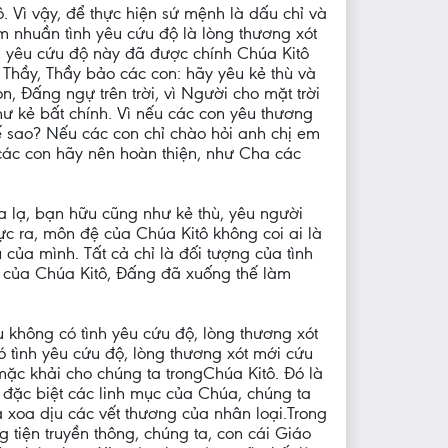
. Vì vậy, để thực hiện sứ mệnh là dấu chỉ và
m nhuần tình yêu cứu độ là lòng thương xót
h yêu cứu độ này đã được chính Chúa Kitô
 Thầy, Thầy bảo các con: hãy yêu kẻ thù và
 Đấng ngự trên trời, vì Người cho mặt trời
ư kẻ bất chính. Vì nếu các con yêu thương
ế sao? Nếu các con chỉ chào hỏi anh chị em
các con hãy nên hoàn thiện, như Cha các
a lạ, bạn hữu cũng như kẻ thù, yêu người
c ra, môn đệ của Chúa Kitô không coi ai là
của mình. Tất cả chỉ là đối tượng của tình
ng của Chúa Kitô, Đấng đã xuống thế làm
 không có tình yêu cứu độ, lòng thương xót
 tình yêu cứu độ, lòng thương xót mới cứu
ặc khải cho chúng ta trongChúa Kitô. Đó là
, đặc biệt các linh mục của Chúa, chúng ta
 xoa dịu các vết thương của nhân loại.Trong
 tiện truyền thông, chúng ta, con cái Giáo