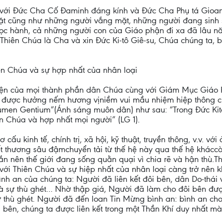
với Đức Cha Cố Đaminh đáng kính và Đức Cha Phụ tá Gioan, t
mặt cũng như những người vắng mặt, những người đang sinh
học hành, cả những người con của Giáo phận đi xa đã lâu 
 Thiên Chúa là Cha và xin Đức Ki-tô Giê-su, Chúa chúng ta, 
hiên Chúa và sự hợp nhất của nhân loại
ện của mọi thành phần dân Chúa cùng với Giám Mục Giáo Phậ
a được hưởng nếm hương vịniềm vui mầu nhiệm hiệp thông 
en Gentium”(Ánh sáng muôn dân) như sau: “Trong Đức Kitô, Giáo
Chúa và hợp nhất mọi người” (LG 1).
 cơ cấu kinh tế, chính trị, xã hội, kỹ thuật, truyền thông, v.v. 
 thương sâu đậmchuyển tải từ thế hệ này qua thế hệ kháccòn 
 nên thế giới đang sống quằn quại vì chia rẽ và hận thù.Thực
 với Thiên Chúa và sự hiệp nhất của nhân loại càng trở nên
ình an của chúng ta: Người đã liên kết đôi bên, dân Do-thái
 sự thù ghét… Nhờ thập giá, Người đã làm cho đôi bên được
 sự thù ghét. Người đã đến loan Tin Mừng bình an: bình an c
 bên, chúng ta được liên kết trong một Thần Khí duy nhất mà