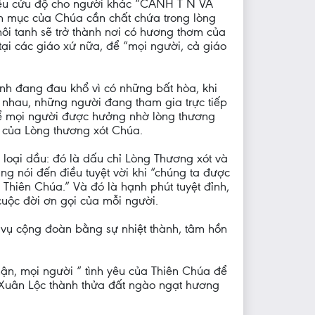
h yêu cứu độ cho người khác “CANH T N VÀ
ục của Chúa cần chất chứa trong lòng
hôi tanh sẽ trở thành nơi có hương thơm của
ại các giáo xứ nữa, để “mọi người, cả giáo
nh đang đau khổ vì có những bất hòa, khi
 nhau, những người đang tham gia trực tiếp
 để mọi người được hưởng nhờ lòng thương
a của Lòng thương xót Chúa.
 loại dầu: đó là dấu chỉ Lòng Thương xót và
 nói đến điều tuyệt vời khi “chúng ta được
Thiên Chúa.” Và đó là hạnh phút tuyệt đỉnh,
cuộc đời ơn gọi của mỗi người.
c vụ cộng đoàn bằng sự nhiệt thành, tâm hồn
ận, mọi người “ tình yêu của Thiên Chúa để
 Xuân Lộc thành thửa đất ngào ngạt hương