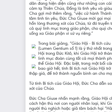
dân đang hiện diện cũng như những con cái
cảm tạ Thiên Chúa, Đấng là tình yêu và giàu
Cha gợi mở thêm rằng, “việc cử hành Thánh 
tâm tình tin yêu, Đức Cha Giuse mời gọi mọ
hồn lòng thương xót của Chúa, từ đó truyền 
cả quý linh mục trong giáo phận, cho quý c
sống xa Giáo phận vì sứ vụ riêng.”
Trong bài giảng, “Giáo Hội - Bí tích cứ
(Lumen Gentium số 1) là ý thứ nhất tr
Hội trong Đức Kitô, khi Giáo Hội trở th
linh mục đoàn cùng tất cả mọi thành ph
thể Giáo Hội. Đặc biệt, trong một bối c
bao giờ hết, tính Bí tích nơi Giáo Hội t
thập giá, để trở thành nguồn bình an cho m
Từ tính Bí tích của Giáo Hội, Đức Cha dẫn 
xót của Chúa.
Đức Cha Giuse nhấn mạnh rằng, Giáo Hội chỉ 
cách hận thù nơi con người nhân loại, khi G
người thù nghịch hoặc giã tâm bách hại “Hã