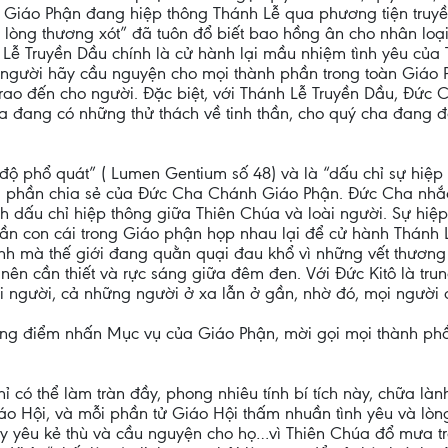
 Giáo Phận đang hiệp thông Thánh Lễ qua phương tiện truyề
 lòng thương xót” đã tuôn đổ biết bao hồng ân cho nhân loạ
Lễ Truyền Dầu chính là cử hành lại mầu nhiệm tình yêu của 
i người hãy cầu nguyện cho mọi thành phần trong toàn Giáo 
trao đến cho người. Đặc biệt, với Thánh Lễ Truyền Dầu, Đức 
ha đang có những thử thách về tinh thần, cho quý cha đang 
u độ phổ quát” ( Lumen Gentium số 48) và là “dấu chỉ sự hiệ
ong phần chia sẻ của Đức Cha Chánh Giáo Phận. Đức Cha nhắc
ành dấu chỉ hiệp thông giữa Thiên Chúa và loài người. Sự hi
ần con cái trong Giáo phận họp nhau lại để cử hành Thánh L
ảnh mà thế giới đang quằn quại đau khổ vì những vết thương 
rở nên cần thiết và rực sáng giữa đêm đen. Với Đức Kitô là tru
ọi người, cả những người ở xa lẫn ở gần, nhờ đó, mọi người
sang điểm nhấn Mục vụ của Giáo Phận, mời gọi mọi thành phầ
có thể làm tràn đầy, phong nhiêu tính bí tích này, chữa là
iáo Hội, và mỗi phần tử Giáo Hội thấm nhuần tình yêu và lò
y yêu kẻ thù và cầu nguyện cho họ…vì Thiên Chúa đổ mưa trê