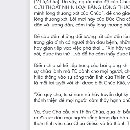
(Mt 5,43-45). Do vậy, người môn đệ của Chúa
CỨU THOÁT NH N LOẠI BẰNG LÒNG THƯƠNG X
mình lòng thương xót của Chúa”, để cho giáo
lòng thương xót. Lời mời này của Đức Cha c
dân và lương dân, cảm thấy lòng thương xót
Đề cập đến những đối tượng rất cần đến lòn
trong gia đình có người thân đau bệnh, nhữ
hay gián tiếp vào việc phá thai… “Xin hãy 
xót, được tha thứ …và để họ cảm thấy được b
Điểm chia sẻ kế tiếp trong của bài giảng kh
sự chữa lành mà TC dành cho mọi người, cho
hiệp thông vào sự sống thần linh của Thiên 
là mối lợi tuyệt vời khi được biết Chúa Kit
“Xin quý cha, tu sĩ nam nữ hãy truyền đạt k
thánh thiện để mọi người cảm thấy hạnh phú
Và, Đức Cha cầu xin Thiên Chúa, qua lời bầ
ra đi xức dầu mọi người sống trong địa bàn
thơm tình yêu của Chúa Giêsu và trở thành 