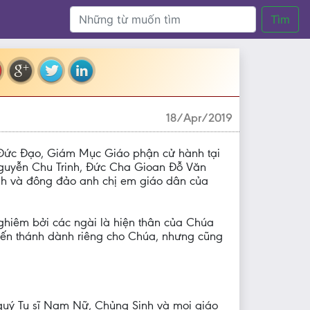
Tìm
18/Apr/2019
Đức Đạo, Giám Mục Giáo phận cử hành tại
uyễn Chu Trinh, Đức Cha Gioan Đỗ Văn
nh và đông đảo anh chị em giáo dân của
nghiêm bởi các ngài là hiện thân của Chúa
 hiến thánh dành riêng cho Chúa, nhưng cũng
quý Tu sĩ Nam Nữ, Chủng Sinh và mọi giáo