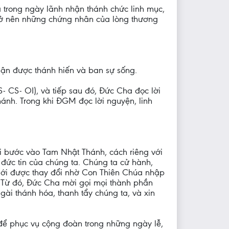
a trong ngày lãnh nhận thánh chức linh mục,
 trở nên những chứng nhân của lòng thương
ận được thánh hiến và ban sự sống.
CS- OI), và tiếp sau đó, Đức Cha đọc lời
hánh. Trong khi ĐGM đọc lời nguyện, linh
hi bước vào Tam Nhật Thánh, cách riêng với
đức tin của chúng ta. Chúng ta cử hành,
giới được thay đổi nhờ Con Thiên Chúa nhập
g.” Từ đó, Đức Cha mời gọi mọi thành phần
ài thánh hóa, thanh tẩy chúng ta, và xin
n để phục vụ cộng đoàn trong những ngày lễ,