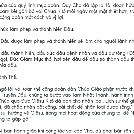
ên hứa của quý linh mục đoàn. Quý Cha đã lập lại lời đoan hứ
ệc cam kết gắn bó với Chúa Kitô mỗi ngày một mật thiết hơn,
cộng đoàn một cách vô vị lợi.
 thức làm phép và thánh hiến Dầu.
 Dầu được làm phép và thánh hiến sẽ làm cho người lãnh nh
ầu thánh hiến, dầu xức dầu bệnh nhân và dầu dự tòng (OS- 
gọi, Đức Giám Mục thổi hơi trên dầu để dầu trở thành dầu t
hía dầu.
ánh Thể.
 ngỏ lời với toàn thể cộng đoàn dân Chúa Giáo phận trước k
 Truyền Dầu, chúng ta bước vào Tam Nhật Thánh, hành trình 
 Chúa qua Đức Giêsu Kitô đã ban cho nhân loại. Lịch sử thế 
i lỗi, đã chấp nhận bất công, cái chết để nhân loại được sốn
u, hướng về Giêsu, trong mọi hoạt động của chúng ta, để Ng
ng ta gặp gỡ.”
uý vị ban hành giáo khi cộng tác với các Cha, dù phải bận rộ