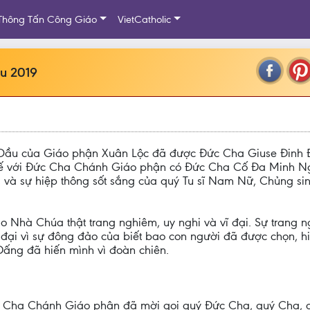
Thông Tấn Công Giáo
VietCatholic
ầu 2019
Dầu của Giáo phận Xuân Lộc đã được Đức Cha Giuse Đinh 
tế với Đức Cha Chánh Giáo phận có Đức Cha Cố Đa Minh Ng
 và sự hiệp thông sốt sắng của quý Tu sĩ Nam Nữ, Chủng si
ào Nhà Chúa thật trang nghiêm, uy nghi và vĩ đại. Sự trang 
vĩ đại vì sự đông đảo của biết bao con người đã được chọn,
 Đấng đã hiến mình vì đoàn chiên.
Đức Cha Chánh Giáo phận đã mời gọi quý Đức Cha, quý Cha, 