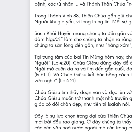
bệnh, các tù nhân. .. và Thánh Thần Chúa “n
Trong Thánh Vịnh 88, Thiên Chúa gần gũi chú
Người khi già yếu, vì lòng trung tín. Một sự g
Sách Khải Huyền mang chúng ta đến gần với
đâm Người.” làm cho chúng ta nhận ra rằng 
chúng ta sẵn lòng đến gần, như “hàng xóm”, 
Tại trung tâm của bài Tin Mừng hôm nay, ch
Người” (Lc 4:20). Chúa Giêsu đứng dậy để đọ
Ngài mở cuộn da ra và tìm đến gần cuối, đoạ
(Is 61: 1). Và Chúa Giêsu kết thúc bằng các
vừa nghe” (Lc 4:21).
Chúa Giêsu tìm thấy đoạn văn và đọc lên với
Chúa Giêsu muốn trở thành một nhà truyền g
giáo có đôi chân đẹp, như tiên tri Isaiah nói.
Đây là sự lựa chọn trọng đại của Thiên Ch
mới bắt đầu rao giảng. Ở đây chúng ta thấ
các nền văn hoá nước ngoài mà còn trong cá