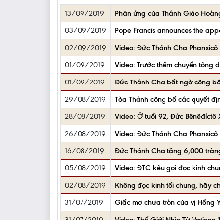
13/09/2019
Phản ứng của Thánh Giáo Hoàng 
03/09/2019
Pope Francis announces the appoi
02/09/2019
Video: Đức Thánh Cha Phanxicô b
01/09/2019
Video: Trước thềm chuyến tông 
01/09/2019
Đức Thánh Cha bất ngờ công bố 
29/08/2019
Tòa Thánh công bố các quyết đị
28/08/2019
Video: Ở tuổi 92, Đức Bênêđíctô 
26/08/2019
Video: Đức Thánh Cha Phanxicô 
16/08/2019
Đức Thánh Cha tặng 6,000 tràng
05/08/2019
Video: ĐTC kêu gọi đọc kinh chu
02/08/2019
Không đọc kinh tối chung, hãy c
31/07/2019
Giấc mơ chưa tròn của vị Hồng 
31/07/2019
Video: Thế Giới Nhìn Từ Vatica