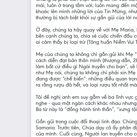
mái, luôn ở trong tầm với; luôn mang đến một
khoác lên mình những lời của Tin Mừng, như
thường bị tách biệt khỏi sự gần gũi của lời n
Ở đây, chúng ta hãy quay về với Mẹ Maria, 
bên cạnh chúng ta, chia sẻ cuộc chiến đấu c
ai cảm thấy bị loại trừ (Tông huấn Niềm Vui 
Mẹ của chúng ta không chỉ gần gũi khi Mẹ 
cách diễn đạt bản thân mình (thượng dẫn, 28
làm bất cứ điều gì Ngài truyền cho bạn”, sẽ
như Mẹ nói, chúng ta không chỉ phải xin Mẹ
đang được “chế biến”: những điều quan trọng
ra rằng rượu đã hết, và loại rượu tốt nhất 
Tôi đề nghị anh em suy gẫm về ba lĩnh vực g
nghe - qua một ngàn cách khác nhau nhưng v
Ba từ này là “đồng hành tinh thần”, “xưng tội
Gần gũi trong cuộc đối thoại linh đạo. Chú
Samaria. Trước tiên, Chúa dạy cô ấy phân đị
của mình. Cuối cùng, Người lan truyền cho c