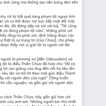
 ra ánh sáng mà không tạo nên bóng đen trên
 phụ nữ bị bắt quả tang phạm tội ngoại tình.
n và có thể được nói trực tiếp mặt đối mặt.
m đá, đã đứng dậy và nói với bà, “Tôi cũng
 đi và đừng phạm tội nữa”, không phải với
 thấy rằng họ phải xác định bằng được các
 thật là sự trung tín [của Chúa], cho phép
ợc thấy nơi vị giải tội là người nói lên
 người từ phương xa [đến Giêrusalem] và
g đó là điều Thiên Chúa đã hứa cho “tất cả
g lời rao giảng của ông đến nỗi họ kêu lên
nêu lên và trả lời theo một giai điệu Thánh
iếp với người dân của ngài” (Tông huấn
 lời cầu nguyện; và gần gũi với người dân
xa cách Thiên Chúa, hãy gần gũi hơn với
thành của anh em. Những người bé nhỏ nhất