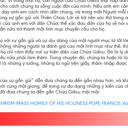
ác. Vì trong mắt họ, con người của Chúa Giêsu thật hấp dẫ
ch cho cách chúng ta sống cuộc đời của mình. Nếu anh em cả
sẽ dạy anh em cách nhìn dân chúng, và trong mắt Người mỗi
ong sự gần gũi với Thiên Chúa, Lời sẽ trở nên xác thịt trong
ũi của anh em với dân Chúa, thể xác đau đớn của họ sẽ nói 
ần nữa trở thành một linh mục chuyển cầu cho họ.
 với sự gần gũi và sự dịu dàng của một người mục tử tốt lành;
ọ. Không những người ta đánh giá cao một linh mục như thế; t
ó họ chỉ cảm thấy nơi sự hiện diện của Chúa Giêsu. Đó là lý 
điều nữa phải làm thêm. Trong chuyện đó, chúng ta hoặc là l
 là những ý tưởng, những từ ngữ trên giấy, thâm nhập được c
của sự gần gũi” dẫn đưa chúng ta đến gần nhau hơn, và khi
 với cùng một giọng, để trong sự đa dạng những ý kiến của c
”, đã đưa chúng ta đến gần Chúa Giêsu mãi mãi.
HRISM MASS HOMILY OF HIS HOLINESS POPE FRANCIS Vatica