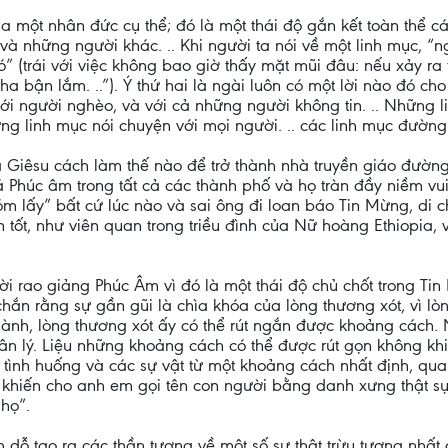
a một nhân đức cụ thể; đó là một thái độ gắn kết toàn thể c
à những người khác. .. Khi người ta nói về một linh mục, “
đó” (trái với việc không bao giờ thấy mặt mũi đâu: nếu xảy ra
ha bận lắm. ..”). Ý thứ hai là ngài luôn có một lời nào đó ch
ới người nghèo, và với cả những người không tin. .. Những l
g linh mục nói chuyện với mọi người. .. các linh mục đường
Giêsu cách làm thế nào để trở thành nhà truyền giáo đường
 Phúc âm trong tất cả các thành phố và họ tràn đầy niềm vui 
 lấy” bất cứ lúc nào và sai ông đi loan báo Tin Mừng, di c
 tốt, như viên quan trong triều đình của Nữ hoàng Ethiopia,
ười rao giảng Phúc Âm vì đó là một thái độ chủ chốt trong T
hắn rằng sự gần gũi là chìa khóa của lòng thương xót, vì lò
 lành, lòng thương xót ấy có thể rút ngắn được khoảng cách.
ân lý. Liệu những khoảng cách có thể được rút gọn không kh
c tình huống và các sự vật từ một khoảng cách nhất định, qua 
Nó khiến cho anh em gọi tên con người bằng danh xưng thật s
họ”.
dỗ tạo ra các thần tượng về một số sự thật trừu tượng nhất 