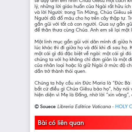
sẽ dạy anh em nhìn Chúa Giêsu một cách kh
lý, những lời giáo huấn của Ngài rất hữu í
và lời Người: trong Tin Mừng, Chúa Giêsu 
Người đã đổ máu cho họ trên cây thập tự. Tr
gần gũi với tất cả con người. Qua sự gần g
để thân thưa cùng Chúa. Anh em sẽ lại một l
Một linh mục gần gũi với dân mình đi giữa họ
lúc khác thì đi giữa họ và đôi khi đi sau h
một cái gì đó đặc biệt về ngài: một cái gì đ
chúng ta với họ không chỉ đơn giản là một 
của nhân loại hoặc là giữ Ngài ở mức độ chỉ
dần trở thành thói quen.
Chúng ta hãy cầu xin Đức Maria là “Đức Bà 
bất cứ điều gì Chúa Giêsu bảo họ”, hãy nói
hiện diện vì Mẹ là Đấng, nhờ lời “xin vâng
© Souece
Libreria Editrice Vaticana
-
HOLY C
Bài có liên quan