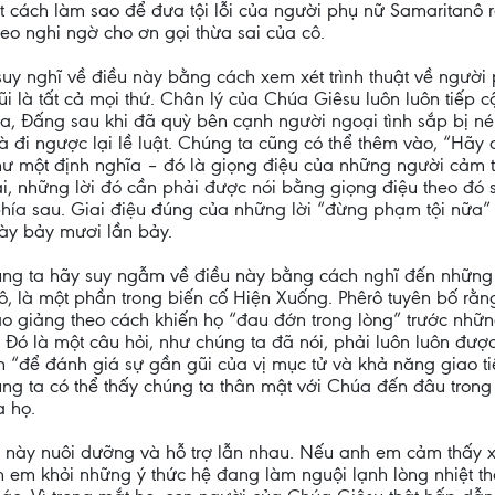
iết cách làm sao để đưa tội lỗi của người phụ nữ Samaritanô
eo nghi ngờ cho ơn gọi thừa sai của cô.
 suy nghĩ về điều này bằng cách xem xét trình thuật về người
 là tất cả mọi thứ. Chân lý của Chúa Giêsu luôn luôn tiếp cậ
a, Đấng sau khi đã quỳ bên cạnh người ngoại tình sắp bị né
là đi ngược lại lề luật. Chúng ta cũng có thể thêm vào, “Hãy
 như một định nghĩa – đó là giọng điệu của những người cảm
, những lời đó cần phải được nói bằng giọng điệu theo đó sự
hía sau. Giai điệu đúng của những lời “đừng phạm tội nữa” đư
này bảy mươi lần bảy.
húng ta hãy suy ngẫm về điều này bằng cách nghĩ đến những
, là một phần trong biến cố Hiện Xuống. Phêrô tuyên bố rằn
o giảng theo cách khiến họ “đau đớn trong lòng” trước nhữn
 Đó là một câu hỏi, như chúng ta đã nói, phải luôn luôn được 
n “để đánh giá sự gần gũi của vị mục tử và khả năng giao t
úng ta có thể thấy chúng ta thân mật với Chúa đến đâu trong
 họ.
ũi này nuôi dưỡng và hỗ trợ lẫn nhau. Nếu anh em cảm thấy 
h em khỏi những ý thức hệ đang làm nguội lạnh lòng nhiệt 