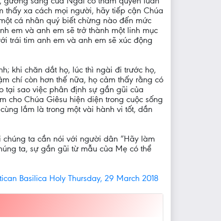
n, gương sáng của Ngài có thẩm quyền luân
m thấy xa cách mọi người, hãy tiếp cận Chúa
 một cá nhân quý biết chừng nào đến mức
 anh em và anh em sẽ trở thành một linh mục
với trái tim anh em và anh em sẽ xúc động
 khi chăn dắt họ, lúc thì ngài đi trước họ,
hậm chí còn hơn thế nữa, họ cảm thấy rằng có
do tại sao việc phân định sự gần gũi của
àm cho Chúa Giêsu hiện diện trong cuộc sống
ùng lắm là trong một vài hành vi tốt, dần
 chúng ta cần nói với người dân “Hãy làm
húng ta, sự gần gũi từ mẫu của Mẹ có thể
n Basilica Holy Thursday, 29 March 2018