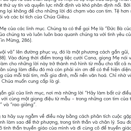
 thứ uy tín và quyền lực nhất định và khó phân định nổi. Bởi
ng lại không để cho những lời đó chạm vào con tim. Tệ hơn
ói và các bí tích của Chúa Giêsu.
Mẹ của các linh mục. Chúng ta có thể gọi Mẹ là “Đức Bà của
ủa chúng ta và luôn luôn bao quanh chúng ta với tình yêu c
Tin Mừng, 286).
“vội vã” lên đường phục vụ, đó là một phương cách gần gũi
8). Vào đúng thời điểm trong tiệc cưới Cana, giọng Mẹ nói v
 làm cho những lời này trở thành mô hình từ mẫu cho tất cả 
 ân sủng làm điều đó mà còn phải xin ơn để có thể hiện diệ
 của mỗi trái tim, mỗi gia đình, mỗi nền văn hoá. Chỉ nhờ v
mà Chúa muốn cung cấp là gì.
ần gũi của linh mục, nơi mà những lời “Hãy làm bất cứ điều
ới cùng một giọng điệu từ mẫu – trong những con tim của 
” và “rao giảng”.
ng ta hãy suy ngẫm về điều này bằng cách phân tích cuộc g
nh làm sao để thờ phượng, trong tinh thần và chân lý. Sau đ
ô tinh thần truyền giáo của mình và đi cùng cô để truyền gi