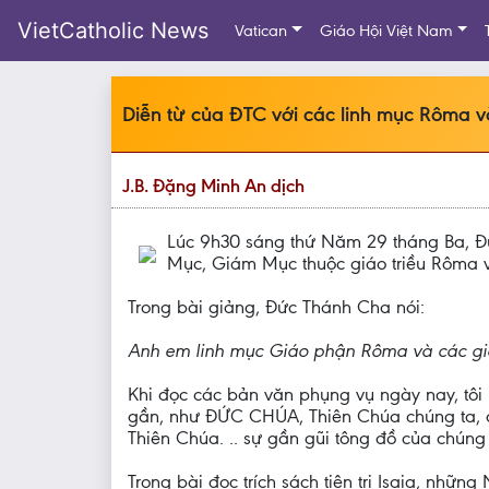
VietCatholic News
Vatican
Giáo Hội Việt Nam
Diễn từ của ĐTC với các linh mục Rôma v
J.B. Đặng Minh An dịch
Lúc 9h30 sáng thứ Năm 29 tháng Ba, Đ
Mục, Giám Mục thuộc giáo triều Rôma 
Trong bài giảng, Đức Thánh Cha nói:
Anh em linh mục Giáo phận Rôma và các giá
Khi đọc các bản văn phụng vụ ngày nay, tôi 
gần, như ĐỨC CHÚA, Thiên Chúa chúng ta, ở 
Thiên Chúa. .. sự gần gũi tông đồ của chúng 
Trong bài đọc trích sách tiên tri Isaia, nhữ