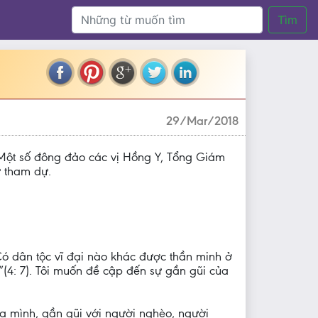
Tìm
29/Mar/2018
Một số đông đảo các vị Hồng Y, Tổng Giám
 tham dự.
Có dân tộc vĩ đại nào khác được thần minh ở
4: 7). Tôi muốn đề cập đến sự gần gũi của
của mình, gần gũi với người nghèo, người