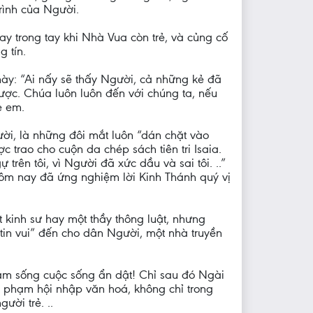
rình của Người.
y trong tay khi Nhà Vua còn trẻ, và củng cố
g tín.
y: “Ai nấy sẽ thấy Người, cả những kẻ đã
ợc. Chúa luôn luôn đến với chúng ta, nếu
ẻ em.
ời, là những đôi mắt luôn “dán chặt vào
trao cho cuộn da chép sách tiên tri Isaia.
ên tôi, vì Người đã xức dầu và sai tôi. ..”
“Hôm nay đã ứng nghiệm lời Kinh Thánh quý vị
 kinh sư hay một thầy thông luật, nhưng
in vui” đến cho dân Người, một nhà truyền
ăm sống cuộc sống ẩn dật! Chỉ sau đó Ngài
 phạm hội nhập văn hoá, không chỉ trong
ời trẻ. ..