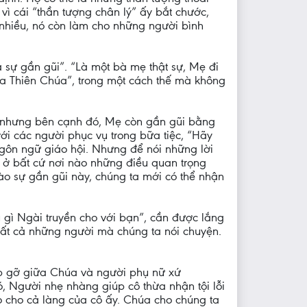
 vì cái “thần tượng chân lý” ấy bắt chước,
 nhiều, nó còn làm cho những người bình
 sự gần gũi”. “Là một bà mẹ thật sự, Mẹ đi
ủa Thiên Chúa”, trong một cách thế mà không
, nhưng bên cạnh đó, Mẹ còn gần gũi bằng
ới các người phục vụ trong bữa tiệc, “Hãy
ngôn ngữ giáo hội. Nhưng để nói những lời
n ở bất cứ nơi nào những điều quan trọng
ào sự gần gũi này, chúng ta mới có thể nhận
 gì Ngài truyền cho với bạn”, cần được lắng
tất cả những người mà chúng ta nói chuyện.
ặp gỡ giữa Chúa và người phụ nữ xứ
ó, Người nhẹ nhàng giúp cô thừa nhận tội lỗi
áo cho cả làng của cô ấy. Chúa cho chúng ta