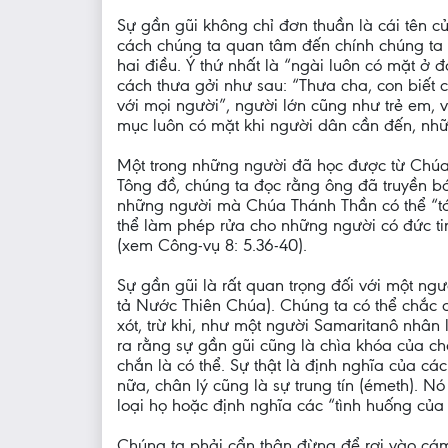
Sự gần gũi không chỉ đơn thuần là cái tên củ
cách chúng ta quan tâm đến chính chúng ta v
hai điều. Ý thứ nhất là “ngài luôn có mặt ở 
cách thưa gởi như sau: “Thưa cha, con biết c
với mọi người”, người lớn cũng như trẻ em, v
mục luôn có mặt khi người dân cần đến, nhữn
Một trong những người đã học được từ Chúa 
Tông đồ, chúng ta đọc rằng ông đã truyền bá
những người mà Chúa Thánh Thần có thể “tóm
thể làm phép rửa cho những người có đức tin
(xem Công-vụ 8: 5.36-40).
Sự gần gũi là rất quan trọng đối với một ng
tả Nước Thiên Chúa). Chúng ta có thể chắc c
xót, trừ khi, như một người Samaritanô nhân
ra rằng sự gần gũi cũng là chìa khóa của ch
chắn là có thể. Sự thật là định nghĩa của cá
nữa, chân lý cũng là sự trung tín (émeth). 
loại họ hoặc định nghĩa các “tình huống của 
Chúng ta phải cẩn thận đừng để rơi vào cám 