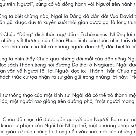
gự trên Người”, củng cố và đồng hành với Người trên hành t
ng ta biết chừng nào, Ngài là Đấng đã dẫn dắt Vua David ta
ần gũi được duy trì xuyên suốt thời gian được gọi là lòng trun
 Chúa “Đấng” đích thân ngự đến - Erchómenos. Những lời nà
những vết thương của Chúa Phục Sinh luôn luôn nhìn thấy đư
với thân xác của tất cả những người đau khổ, đặc biệt là tr
úng ta nhìn thấy Chúa qua những đôi mắt của dân riêng Ngư
c sách Thánh trong hội đường Do thái ở Nagiarét. Ngài được 
n văn về Người Tôi Tớ. Người đọc to: “Thánh Thần Chúa ngự tr
h thách thức cử tọa nhận ra sự gần gũi trong những lời này: 
 sự thông thạo của một kinh sư. Ngài đã có thể trở thành một
iáo, một người rao giảng trên đường phố, “một người mang t
úa: Chúa đã chọn để được gần gũi với dân Người. Ba mươi n
y khoa sư phạm của Ngôi Lời Nhập thể, một phương pháp sư
c giáo xứ của chúng ta, trong nền văn hoá mới của những ngư