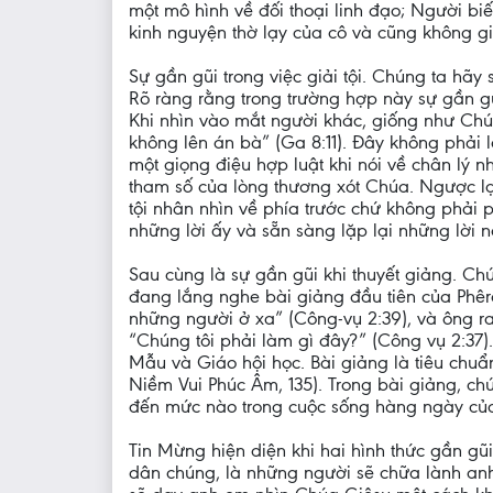
một mô hình về đối thoại linh đạo; Người b
kinh nguyện thờ lạy của cô và cũng không gi
Sự gần gũi trong việc giải tội. Chúng ta hãy
Rõ ràng rằng trong trường hợp này sự gần gũi
Khi nhìn vào mắt người khác, giống như Chú
không lên án bà” (Ga 8:11). Đây không phải 
một giọng điệu hợp luật khi nói về chân lý
tham số của lòng thương xót Chúa. Ngược lại
tội nhân nhìn về phía trước chứ không phải p
những lời ấy và sẵn sàng lặp lại những lời 
Sau cùng là sự gần gũi khi thuyết giảng. C
đang lắng nghe bài giảng đầu tiên của Phêrô
những người ở xa” (Công-vụ 2:39), và ông ra
“Chúng tôi phải làm gì đây?” (Công vụ 2:37).
Mẫu và Giáo hội học. Bài giảng là tiêu chuẩ
Niềm Vui Phúc Âm, 135). Trong bài giảng, ch
đến mức nào trong cuộc sống hàng ngày của
Tin Mừng hiện diện khi hai hình thức gần g
dân chúng, là những người sẽ chữa lành an