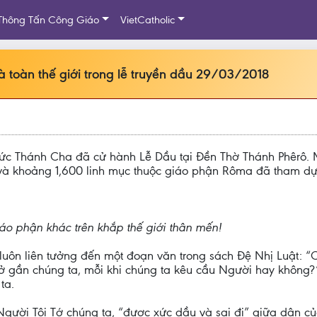
Thông Tấn Công Giáo
VietCatholic
à toàn thế giới trong lễ truyền dầu 29/03/2018
ức Thánh Cha đã cử hành Lễ Dầu tại Đền Thờ Thánh Phêrô. 
và khoảng 1,600 linh mục thuộc giáo phận Rôma đã tham dự
o phận khác trên khắp thế giới thân mến!
luôn liên tưởng đến một đoạn văn trong sách Đệ Nhị Luật: “
gần chúng ta, mỗi khi chúng ta kêu cầu Người hay không?”(
ta.
ng Người Tôi Tớ chúng ta, “được xức dầu và sai đi” giữa dân 