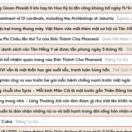
Gioan Phaolô II khi hay tin Hoa Kỳ bị tấn công khủng bố ngày 11/9
ntment of 13 cardinals, including the Archbishop of Jakarta
Églises 
ị kẹt trong thang máy. Việt Nam vừa mất thêm một cơ hội có Tân Hồ
du Phi Châu lần thứ Tư của Đức Thánh Cha Phanxicô
Giáo Hội Năm 
danh sách các Tân Hồng Y sẽ được tấn phong ngày 5 tháng 10.
Đặ
nh bổ nhiệm quan trọng của Đức Thánh Cha Phanxicô
Đặng Tự Do
XVI vẫn là một thần học gia xuất sắc, tranh luận hùng hồn
Thế Giới 
phản ứng ra sao trước bé gái mắc bệnh chống nạnh trước mặt ngài
 chuỗi cho Syria – Mỗi kinh Mân Côi là một bước gần Thiên Đàng h
ng trong nhà – Lòng Thương Xót còn làm được gì cho một tên khốn n
huẩn bị đón nhận những rủi ro và bất hạnh trong đời sống hôn nhân v
Y Cuba
Đặng Tự Do
n 1/8/2019: Lương tháng Đức Giáo Hoàng là bao nhiêu? Giấc mơ chưa