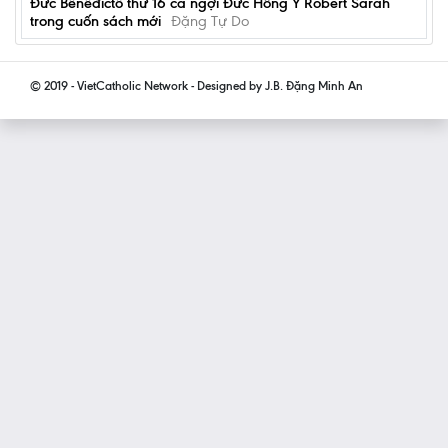
Đức Bênêđíctô thứ 16 ca ngợi Đức Hồng Y Robert Sarah
trong cuốn sách mới
Đặng Tự Do
© 2019 - VietCatholic Network - Designed by J.B. Đặng Minh An