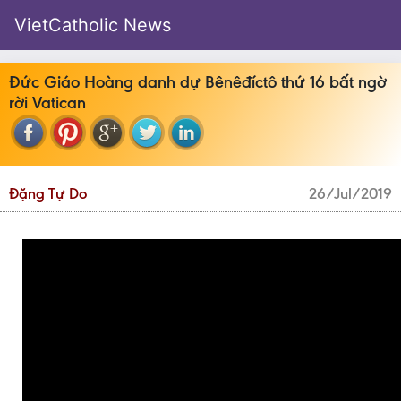
VietCatholic News
Đức Giáo Hoàng danh dự Bênêđíctô thứ 16 bất ngờ
rời Vatican
Đặng Tự Do
26/Jul/2019