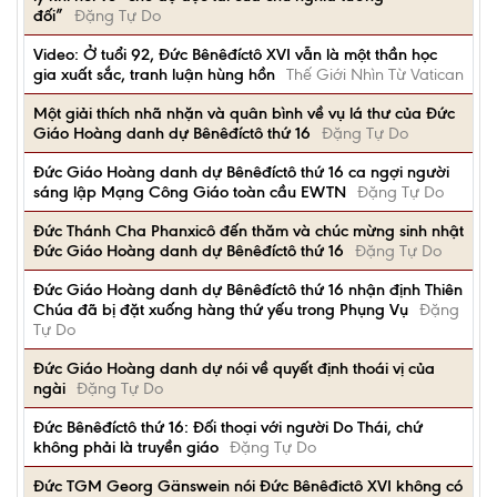
đối”
Đặng Tự Do
Video: Ở tuổi 92, Đức Bênêđíctô XVI vẫn là một thần học
gia xuất sắc, tranh luận hùng hồn
Thế Giới Nhìn Từ Vatican
Một giải thích nhã nhặn và quân bình về vụ lá thư của Đức
Giáo Hoàng danh dự Bênêđíctô thứ 16
Đặng Tự Do
Đức Giáo Hoàng danh dự Bênêđíctô thứ 16 ca ngợi người
sáng lập Mạng Công Giáo toàn cầu EWTN
Đặng Tự Do
Đức Thánh Cha Phanxicô đến thăm và chúc mừng sinh nhật
Đức Giáo Hoàng danh dự Bênêđíctô thứ 16
Đặng Tự Do
Đức Giáo Hoàng danh dự Bênêđíctô thứ 16 nhận định Thiên
Chúa đã bị đặt xuống hàng thứ yếu trong Phụng Vụ
Đặng
Tự Do
Đức Giáo Hoàng danh dự nói về quyết định thoái vị của
ngài
Đặng Tự Do
Đức Bênêđíctô thứ 16: Đối thoại với người Do Thái, chứ
không phải là truyền giáo
Đặng Tự Do
Ðức TGM Georg Gänswein nói Đức Bênêđictô XVI không có