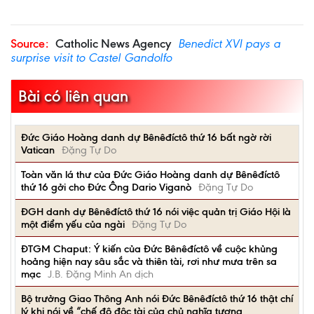
Source:
Catholic News Agency
Benedict XVI pays a
surprise visit to Castel Gandolfo
Bài có liên quan
Đức Giáo Hoàng danh dự Bênêđíctô thứ 16 bất ngờ rời
Vatican
Đặng Tự Do
Toàn văn lá thư của Đức Giáo Hoàng danh dự Bênêđíctô
thứ 16 gởi cho Đức Ông Dario Viganò
Đặng Tự Do
ĐGH danh dự Bênêđíctô thứ 16 nói việc quản trị Giáo Hội là
một điểm yếu của ngài
Đặng Tự Do
ĐTGM Chaput: Ý kiến của Đức Bênêđíctô về cuộc khủng
hoảng hiện nay sâu sắc và thiên tài, rơi như mưa trên sa
mạc
J.B. Đặng Minh An dịch
Bộ trưởng Giao Thông Anh nói Đức Bênêđíctô thứ 16 thật chí
lý khi nói về “chế độ độc tài của chủ nghĩa tương