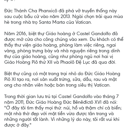
Đức Thánh Cha Phanxicô đã phá vỡ truyền thống này
sau cuộc bầu cử vào năm 2013. Ngài chọn trải qua mùa
hè trong nhà trọ Santa Marta của Vatican.
Năm 2016, biệt thự Giáo hoàng ở Castel Gandolfo đã
được mở cửa cho công chúng vào xem. Du khách có thể
thấy thư viện giáo hoàng, phòng làm việc riêng, ngai
vàng, phòng trưng bày và nhà nguyện riêng trong dinh
thự của giáo hoàng, cũng như phòng ngủ nơi hai vị
Giáo Hoàng Piô thứ XII và Phaolô Đệ Lục đã qua đời.
Biệt thự cũng có một trang trại nhỏ do Đức Giáo Hoàng
Piô XI tạo ra, nơi sản xuất trứng, sữa, dầu, rau và mật
ong cho nhân viên hoặc bán trong siêu thị Vatican.
Trong thời gian lưu trú tại Castel Gandolfo vào tháng 7
năm 2011, Đức Giáo Hoàng Đức Bênêđíctô XVI đã nói:
"Ở đây tôi tìm thấy mọi thứ: núi, hồ và thậm chí cả biển;
một nhà thờ đẹp với mặt tiền vừa được tân trang và
những người tốt lành. Vì những lý do này, tôi rất vui khi
được ở đây."