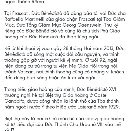
ngoài thành Rôma.
Tại Frascati, Đức Bênêđíctô đã dùng bữa tối với Đức cha
Raffaello Martinelli của giáo phận Frascati tại Tòa Giám
Mục. Đức Tổng Giám Mục Georg Gaenswein, Thư ký
riêng của Đức Bênêđíctô và cũng là chủ tịch Phủ Giáo
hoàng của Đức Phanxicô đã tháp tùng ngài.
Kể từ khi thoái vị vào ngày 28 tháng Hai năm 2013, Đức
Bênêđíctô đã sống một cuộc đời cầu nguyện, và thỉnh
thoảng gặp gỡ với người kế vị mình. Ở tuổi 92, ngài
hiện đang cư trú trong tu viện Mẹ Giáo Hội trong nội
thành Vatican, nơi thỉnh thoảng cũng có những vị khách
đến dùng bữa sáng hoặc ăn trưa với ngài.
Trong triều giáo hoàng của mình, Đức Bênêđíctô XVI
thường nghỉ hè tại Biệt thự Giáo hoàng ở Castel
Gandolfo, được công nhận là lãnh thổ của Tòa thánh
nằm ngoài nước Ý theo Hiệp ước Lateranô năm 1929.
Biệt thự này là nơi cư trú mùa hè của các vị giáo hoàng
kể từ triều đại của Đức Thánh Cha Urbanô VIII vào thế
kỷ 17.