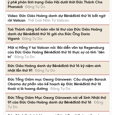
ý phê phán tình trạng Giáo Hội dưới thời Đức Thánh Cha
Phanxicô
Đặng Tự Do
Video: Đức Giáo Hoàng danh dự Bênêđíctô thứ 16 bất ngờ
rời Vatican
Thế Giới Nhìn Từ Vatican
Toà Thánh công bố toàn văn lá thư của Đức Giáo Hoàng
danh dự Bênêđíctô thứ 16 gởi cho Đức Ông Dario
Viganò
Đặng Tự Do
Một vị Hồng Y tại Vatican nói: Bài diễn văn tại Regensburg
của Đức Giáo Hoàng Bênêđíctô thứ 16 thực sự có tính ‘tiên
tri’
Đặng Tự Do
Đức Giáo Hoàng danh dự Bênêđíctô thứ 16 kỷ niệm sinh
nhật lần thứ 91
Đặng Tự Do
Đức Tổng Giám mục Georg Gänswein: Câu chuyện Barack
Obama dự phần vào kế hoạch ép Đức Bênêđíctô thứ 16
thoái vị là hoang đường
Đặng Tự Do
Đức Tổng Giám Mục Georg Gänswein nói về Sinh Nhật thứ
91 của Đức Giáo Hoàng danh dự Bênêđíctô thứ 16
Đặng
Tự Do