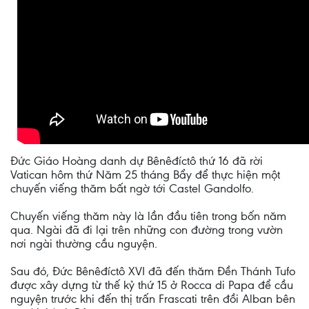
Đức Giáo Hoàng danh dự Bênêđíctô thứ 16 đã rời
Vatican hôm thứ Năm 25 tháng Bẩy để thực hiện một
chuyến viếng thăm bất ngờ tới Castel Gandolfo.
Chuyến viếng thăm này là lần đầu tiên trong bốn năm
qua. Ngài đã đi lại trên những con đường trong vườn
nơi ngài thường cầu nguyện.
Sau đó, Đức Bênêđíctô XVI đã đến thăm Đền Thánh Tufo
được xây dựng từ thế kỷ thứ 15 ở Rocca di Papa để cầu
nguyện trước khi đến thị trấn Frascati trên đồi Alban bên