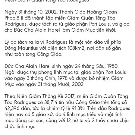
Ngày 31 tháng 10, 2002, Thánh Giáo Hoàng Gioan
Phaolô II đã thành lập miền Giám Quản Tông Tòa
Rodrigues, được tách ra từ giáo phận Port Louis, và giao
cho Đức Cha Alain Harel làm Giám Mục tiên khởi.
Lý do tách ra là vì Rodrigues là một hòn đảo về phía
Đông Mauritius với diện tích 108km2, nơi dân số gần
như toàn tòng Công Giáo.
Đức Cha Alain Harel sinh ngày 24 tháng Sáu, 1950.
Ngài được thụ phong linh mục tại giáo phận Port Louis
vào ngày 3 tháng Chín, 1978 và được bổ nhiệm Giám
Mục vào ngày 31 tháng Mười, 2002.
Theo Niên Giám Thống Kê 2017, miền Giám Quản Tông
Tòa Rodrigues có 38,714 tín hữu Công Giáo trên tổng số
42,396 dân, tức là chiếm tỷ lệ 91.3%. Trên đảo Rodrigues
hiện nay có 5 giáo xứ, do 4 linh mục triều và một linh
mục dòng coi sóc, cùng với 12 nữ tu và 2 thầy chưa chịu
chức linh mục.