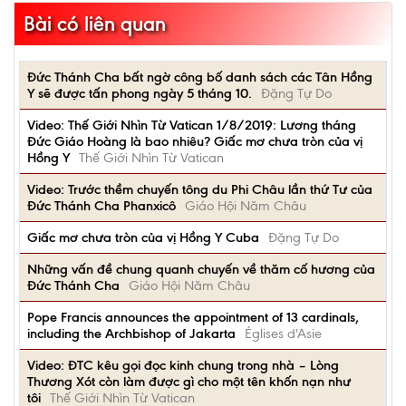
Bài có liên quan
Đức Thánh Cha bất ngờ công bố danh sách các Tân Hồng
Y sẽ được tấn phong ngày 5 tháng 10.
Đặng Tự Do
Video: Thế Giới Nhìn Từ Vatican 1/8/2019: Lương tháng
Đức Giáo Hoàng là bao nhiêu? Giấc mơ chưa tròn của vị
Hồng Y
Thế Giới Nhìn Từ Vatican
Video: Trước thềm chuyến tông du Phi Châu lần thứ Tư của
Đức Thánh Cha Phanxicô
Giáo Hội Năm Châu
Giấc mơ chưa tròn của vị Hồng Y Cuba
Đặng Tự Do
Những vấn đề chung quanh chuyến về thăm cố hương của
Đức Thánh Cha
Giáo Hội Năm Châu
Pope Francis announces the appointment of 13 cardinals,
including the Archbishop of Jakarta
Églises d'Asie
Video: ĐTC kêu gọi đọc kinh chung trong nhà – Lòng
Thương Xót còn làm được gì cho một tên khốn nạn như
tôi
Thế Giới Nhìn Từ Vatican