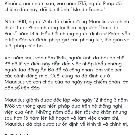
Khoảng năm năm sau, vào năm 1715, người Pháp đã
chiếm đảo này, đổi tên thành “Isle de France”.
Năm 1810, người Anh đã chiếm đóng Mauritius và chính
thức được Pháp nhượng lại theo hiệp ước “Traiti de
Paris” năm 1814. Hầu hết những người định cư Pháp, vẫn
ở trên đảo và được phép giữ các phong tục, tôn giáo và
luật pháp của họ.
Vài năm sau, vào năm 1835, người Anh đã bãi bỏ chế
độ nô lệ và điều này dẫn đến việc nhập khẩu những
người lao động Ấn Độ để có công nhân làm việc trên
các cánh đồng mía. Cuối cùng họ đã định cư ở
Mauritius và con cháu của họ ngày nay chiếm phần lớn
dân số trên đảo.
Mauritius giành được độc lập vào ngày 12 tháng 3 năm
1968 và thông qua hiến pháp dựa trên hệ thống nghị
viện của Anh. Những năm đầu tiên rất khó khăn nhưng
sau hơn 15 năm lên kế hoạch và làm việc chăm chỉ,
Mauritius đã đạt được sự ổn định về kinh tế và chính trị.