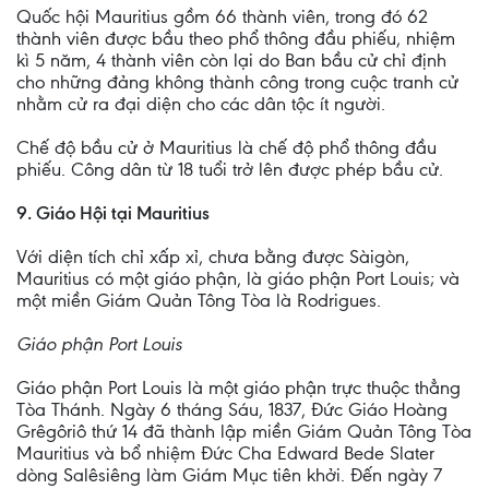
Quốc hội Mauritius gồm 66 thành viên, trong đó 62
thành viên được bầu theo phổ thông đầu phiếu, nhiệm
kì 5 năm, 4 thành viên còn lại do Ban bầu cử chỉ định
cho những đảng không thành công trong cuộc tranh cử
nhằm cử ra đại diện cho các dân tộc ít người.
Chế độ bầu cử ở Mauritius là chế độ phổ thông đầu
phiếu. Công dân từ 18 tuổi trở lên được phép bầu cử.
9. Giáo Hội tại Mauritius
Với diện tích chỉ xấp xỉ, chưa bằng được Sàigòn,
Mauritius có một giáo phận, là giáo phận Port Louis; và
một miền Giám Quản Tông Tòa là Rodrigues.
Giáo phận Port Louis
Giáo phận Port Louis là một giáo phận trực thuộc thẳng
Tòa Thánh. Ngày 6 tháng Sáu, 1837, Đức Giáo Hoàng
Grêgôriô thứ 14 đã thành lập miền Giám Quản Tông Tòa
Mauritius và bổ nhiệm Đức Cha Edward Bede Slater
dòng Salêsiêng làm Giám Mục tiên khởi. Đến ngày 7