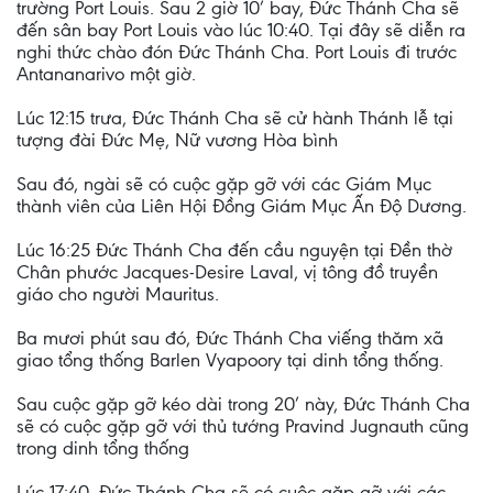
trường Port Louis. Sau 2 giờ 10’ bay, Đức Thánh Cha sẽ
đến sân bay Port Louis vào lúc 10:40. Tại đây sẽ diễn ra
nghi thức chào đón Đức Thánh Cha. Port Louis đi trước
Antananarivo một giờ.
Lúc 12:15 trưa, Đức Thánh Cha sẽ cử hành Thánh lễ tại
tượng đài Đức Mẹ, Nữ vương Hòa bình
Sau đó, ngài sẽ có cuộc gặp gỡ với các Giám Mục
thành viên của Liên Hội Đồng Giám Mục Ấn Độ Dương.
Lúc 16:25 Đức Thánh Cha đến cầu nguyện tại Đền thờ
Chân phước Jacques-Desire Laval, vị tông đồ truyền
giáo cho người Mauritus.
Ba mươi phút sau đó, Đức Thánh Cha viếng thăm xã
giao tổng thống Barlen Vyapoory tại dinh tổng thống.
Sau cuộc gặp gỡ kéo dài trong 20’ này, Đức Thánh Cha
sẽ có cuộc gặp gỡ với thủ tướng Pravind Jugnauth cũng
trong dinh tổng thống
Lúc 17:40, Đức Thánh Cha sẽ có cuộc gặp gỡ với các