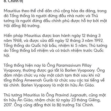
8. Chính trị
Mauritius theo thể chế dân chủ cộng hòa đa đảng, trong
đó Tổng thống là người đứng đầu nhà nước và Thủ
tướng là người đứng đầu chính phủ được hỗ trợ bởi một
Hội đồng Bộ trưởng.
Hiến pháp Mauritius được ban hành ngày 12 tháng 3
năm 1968, và được sửa đổi ngày 12 tháng 3 năm 1992.
Tổng thống do Quốc hội bầu, nhiệm kì 5 năm; Thủ tướng
do Tổng thống bổ nhiệm và có trách nhiệm trước Quốc
hội.
Tổng thống hiện nay là Ông Paramasivum Pillay
Vyapoory, thường được gọi tắt là Barlen Vyapoory. Ông
đảm nhận chức vụ này một cách tạm thời sau khi nữ
tổng thống Ameenah Gurib từ chức sau các tai tiếng về
tài chính. Barlen Vyapoory là một tín hữu Ấn Giáo.
Thủ tướng Mauritius là Ông Pravind Jugnauth, cũng một
tín hữu Ấn Giáo, nhậm chức từ ngày 23 tháng Giêng,
2017. Ông cũng đồng thời là Bộ trưởng Tài Chính.