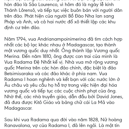
hòn đảo là São Lourenco, vì hôm đó là ngày lễ kính
Thánh Lôrensô, và tiếp tục việc buôn bán với người dân
trên đảo. Phát hiện của người Bồ Đào Nha lan sang
Pháp và Anh, và cả hai nước đổ xô thiết lập các khu
định cư trên đảo.
Năm 1794, vua Andrianampoinimerina đã tìm cách hợp
nhất các bộ lạc khác nhau ở Madagascar, tạo thành
một vương quốc duy nhất. Ông thành lập Vương quốc
Merina. Đến năm 1810, ông được con trai của mình là
Vua Radama Đệ Nhất kế vị. Nhà vua mở rộng vương
quốc Merina trên các hòn đảo chính, đặc biệt là đảo
Betsimisaraka và các đảo khác ở phía nam. Vua
Radama I hoan nghênh và kết bạn với các nước lớn ở
Âu châu và yêu cầu họ hỗ trợ trong việc hiện đại hóa
vương quốc và tiếp tục các cuộc chinh phạt của ông.
Nhờ thế, các nhà truyền giáo, dẫn đầu bởi David Jones,
đã đưa được Kitô Giáo và bảng chữ cái La Mã vào
Madagascar.
Sau khi vua Radama qua đời vào năm 1828, Nữ hoàng
Ranavalona, ​​vợ của Radama I, đã lên ngôi. Là một tín