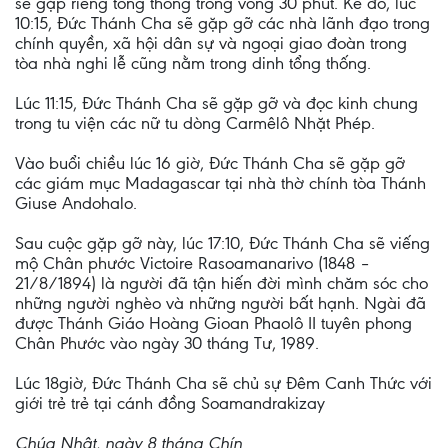
sẽ gặp riêng tổng thống trong vòng 30 phút. Kế đó, lúc
10:15, Đức Thánh Cha sẽ gặp gỡ các nhà lãnh đạo trong
chính quyền, xã hội dân sự và ngoại giao đoàn trong
tòa nhà nghi lễ cũng nằm trong dinh tổng thống.
Lúc 11:15, Đức Thánh Cha sẽ gặp gỡ và đọc kinh chung
trong tu viện các nữ tu dòng Carmêlô Nhặt Phép.
Vào buổi chiều lúc 16 giờ, Đức Thánh Cha sẽ gặp gỡ
các giám mục Madagascar tại nhà thờ chính tòa Thánh
Giuse Andohalo.
Sau cuộc gặp gỡ này, lúc 17:10, Đức Thánh Cha sẽ viếng
mộ Chân phước Victoire Rasoamanarivo (1848 –
21/8/1894) là người đã tận hiến đời mình chăm sóc cho
những người nghèo và những người bất hạnh. Ngài đã
được Thánh Giáo Hoàng Gioan Phaolô II tuyên phong
Chân Phước vào ngày 30 tháng Tư, 1989.
Lúc 18giờ, Đức Thánh Cha sẽ chủ sự Đêm Canh Thức với
giới trẻ trẻ tại cánh đồng Soamandrakizay
Chúa Nhật, ngày 8 tháng Chín