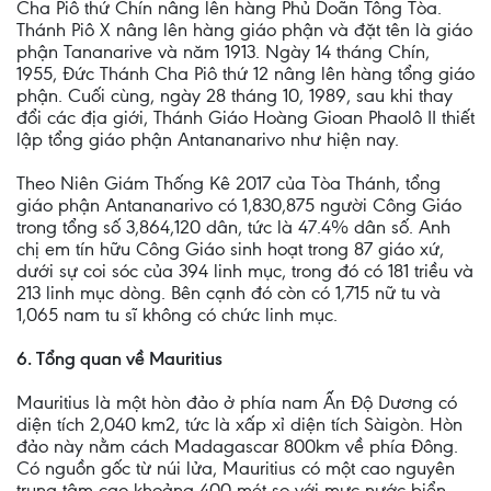
Cha Piô thứ Chín nâng lên hàng Phủ Doãn Tông Tòa.
Thánh Piô X nâng lên hàng giáo phận và đặt tên là giáo
phận Tananarive và năm 1913. Ngày 14 tháng Chín,
1955, Đức Thánh Cha Piô thứ 12 nâng lên hàng tổng giáo
phận. Cuối cùng, ngày 28 tháng 10, 1989, sau khi thay
đổi các địa giới, Thánh Giáo Hoàng Gioan Phaolô II thiết
lập tổng giáo phận Antananarivo như hiện nay.
Theo Niên Giám Thống Kê 2017 của Tòa Thánh, tổng
giáo phận Antananarivo có 1,830,875 người Công Giáo
trong tổng số 3,864,120 dân, tức là 47.4% dân số. Anh
chị em tín hữu Công Giáo sinh hoạt trong 87 giáo xứ,
dưới sự coi sóc của 394 linh mục, trong đó có 181 triều và
213 linh mục dòng. Bên cạnh đó còn có 1,715 nữ tu và
1,065 nam tu sĩ không có chức linh mục.
6. Tổng quan về Mauritius
Mauritius là một hòn đảo ở phía nam Ấn Độ Dương có
diện tích 2,040 km2, tức là xấp xỉ diện tích Sàigòn. Hòn
đảo này nằm cách Madagascar 800km về phía Đông.
Có nguồn gốc từ núi lửa, Mauritius có một cao nguyên
trung tâm cao khoảng 400 mét so với mực nước biển.