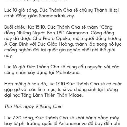
Lúc 10 giờ sáng, Đức Thánh Cha sẽ chủ sự Thánh lễ tại
cánh đồng giáo Soamandrakizay.
Buổi chiều, lúc 15:10, Đức Thánh Cha sẽ thăm “Cộng
đồng Những Người Bạn Tốt” Akamasoa. Cộng đồng
này đã được Cha Pedro Opeka, một người đồng hương
Á Căn Đình với Đức Giáo Hoàng, thành lập trong nỗ lực
chống nghèo đói tại quốc gia nghèo nhất nhì thế giới
này.
Lúc 16 giờ Đức Thánh Cha sẽ cùng cầu nguyện với các
công nhân xây dựng tại Mahatzana.
Hơn một giờ sau đó, lúc 17:10 Đức Thánh Cha sẽ có cuộc
gặp gỡ với các linh mục, tu sĩ và chủng sinh tại trường
đại học Tổng Lãnh Thiên Thần Micae.
Thứ Hai, ngày 9 tháng Chín
Lúc 7:30 sáng, Đức Thánh Cha sẽ khởi hành bằng máy
bay từ phi trường quốc tế Antananarivo để bay đến phi