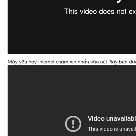
Máy yếu hay Internet chậm xin nhấn vào nút Play bên dư