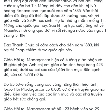
1820, ông đặt chân đến Antananarivo và bắt đầu công
cuộc truyền bá Tin Mừng tại đây cho đến khi bị Nữ
hoàng Ranavalona trục xuất vào năm 1835. Vào thời
điểm đó, ông đã thiết lập được 37 trường học, với 44
giáo viên và 2309 học sinh. Họ là những mầm mống Tin
Mừng cho quốc gia này. Sau khi bị trục xuất, ông rút về
Mauritius nơi ông qua đời vì sốt rét ngã nước vào ngày 1
tháng 5, 1841.
Đạo Thánh Chúa bị cấm cách cho đến năm 1883, khi
người Pháp chiếm được quốc gia này.
Giáo Hội tại Madagascar hiện có 4 tổng giáo phận và
18 giáo phận. Anh chị em giáo dân sinh hoạt trong 423
giáo xứ, dưới sự coi sóc của 1,654 linh mục. Bên cạnh
đó, còn có 4,778 nữ tu.
Do 65.53% sống trong các vùng nông thôn hẻo lánh,
Giáo Hội Madagascar có 8,805 cứ điểm truyền giáo nơi
điều kiện làm việc của các linh mục và các nhà truyền
giáo hết sức chông gai.
Giáo Hội tại Madagascar sở hữu 23 bệnh viện và 29