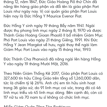
tháng 12, năm 1847, Đức Giáo Hoàng Piô thứ Chín đã
nâng lên hàng giáo phận và đổi tên là giáo phận Port
Louis như ngày nay. Vị cai quản giáo phận Port Louis
hiện nay là Đức Hồng Y Maurice Evenor Piat.
Đức Hồng Y sinh ngày 19 tháng Bẩy năm 1941. Ngài
được thụ phong linh mục ngày 2 tháng 8, 1970 và được
Thánh Giáo Hoàng Gioan Phaolô II bổ nhiệm Giám Mục
Phó Port Louis vào ngày 21 tháng Giêng, 1991. Khi Đức
Hồng Y Jean Margéot về hưu, ngài thay thế ngài làm
Giám Mục Port Louis vào ngày 15 tháng Hai, 1993.
Đức Thánh Cha Phanxicô đã nâng ngài lên hàng Hồng
Y vào ngày 19 tháng Mười Một, 2016.
Theo Niên Giám Thống Kê 2017, Giáo phận Port Louis có
327,600 tín hữu Công Giáo trên tổng số 1,260,000 dân,
tức là chiếm tỷ lệ 26%. Anh chị em tín hữu sinh hoạt
trong 36 giáo xứ, do 91 linh mục coi sóc, trong đó có 46
linh mục triều và 45 linh mục dòng. Bên cạnh đó, còn có
117 nữ tu và 70 nam tu sĩ không có chức linh mục.
Miền Giám Quản Tông Tòa Rodrigues