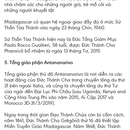
nhà chăm sóc cho những người già, trẻ mồ côi và
những người khuyết tật.
Madagascar có quan hệ ngoại giao đầy đủ ở mức Sứ
Thần Tòa Thánh vào ngày 23 tháng Chín, 1960.
Sứ Thần Tòa Thánh hiện nay là Đức Tổng Giám Mục
Paolo Rocco Gualtieri, 58 tuổi, được Đức Thánh Cha
Phanxicô bổ nhiệm từ ngày 13 tháng Tư, 2015.
5. Tổng giáo phận Antananarivo
Tổng giáo phận thủ đô Antananarivo là nơi diễn ra các
hoạt động của Đức Thánh Cha trong chuyến tông du thứ
31 bên ngoài Italia, và cũng là chuyến tông du thứ Tư
của ngài đến Đại Lục Phi Châu (sau Uganda, Kenya and
Cộng Hòa Trung Phi vào năm 2015, Ai Cập 2017 và
Morocco 30-31/3/2019).
Ngay trong thời gian Đạo Thánh Chúa còn bị cấm cách,
năm 1841, Đức Thánh Cha Grêgôriô thứ 16 đã thiết lập
Miền Truyền Giáo Madagascar. Năm 1848, Đức Thánh