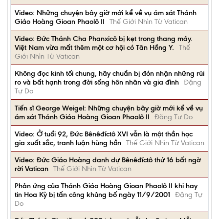
Video: Những chuyện bây giờ mới kể về vụ ám sát Thánh
Giáo Hoàng Gioan Phaolô II
Thế Giới Nhìn Từ Vatican
Video: Đức Thánh Cha Phanxicô bị kẹt trong thang máy.
Việt Nam vừa mất thêm một cơ hội có Tân Hồng Y.
Thế
Giới Nhìn Từ Vatican
Không đọc kinh tối chung, hãy chuẩn bị đón nhận những rủi
ro và bất hạnh trong đời sống hôn nhân và gia đình
Đặng
Tự Do
Tiến sĩ George Weigel: Những chuyện bây giờ mới kể về vụ
ám sát Thánh Giáo Hoàng Gioan Phaolô II
Đặng Tự Do
Video: Ở tuổi 92, Đức Bênêđíctô XVI vẫn là một thần học
gia xuất sắc, tranh luận hùng hồn
Thế Giới Nhìn Từ Vatican
Video: Đức Giáo Hoàng danh dự Bênêđíctô thứ 16 bất ngờ
rời Vatican
Thế Giới Nhìn Từ Vatican
Phản ứng của Thánh Giáo Hoàng Gioan Phaolô II khi hay
tin Hoa Kỳ bị tấn công khủng bố ngày 11/9/2001
Đặng Tự
Do