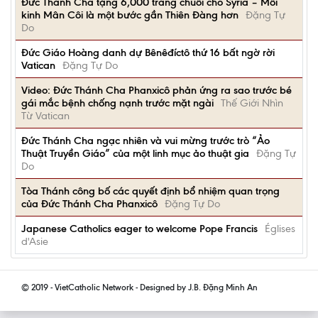
Đức Thánh Cha tặng 6,000 tràng chuỗi cho Syria – Mỗi
kinh Mân Côi là một bước gần Thiên Đàng hơn
Đặng Tự
Do
Đức Giáo Hoàng danh dự Bênêđíctô thứ 16 bất ngờ rời
Vatican
Đặng Tự Do
Video: Đức Thánh Cha Phanxicô phản ứng ra sao trước bé
gái mắc bệnh chống nạnh trước mặt ngài
Thế Giới Nhìn
Từ Vatican
Đức Thánh Cha ngạc nhiên và vui mừng trước trò “Ảo
Thuật Truyền Giáo” của một linh mục ảo thuật gia
Đặng Tự
Do
Tòa Thánh công bố các quyết định bổ nhiệm quan trọng
của Đức Thánh Cha Phanxicô
Đặng Tự Do
Japanese Catholics eager to welcome Pope Francis
Églises
d'Asie
© 2019 - VietCatholic Network - Designed by J.B. Đặng Minh An