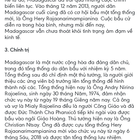
biến liên tục. Vào tháng 12 năm 2013, người dân
Madagascar cuối cùng đã có cơ hội bầu một tổng thống
mới, là Ông Hery Rajaonarimampianina. Cuộc bầu cử
diễn ra trong hòa bình, nhưng mãi đến nay,
Madagascar vẫn chưa thoát khỏi tình trạng ảm đạm về
kinh tế.
3. Chính trị
Madagascar là một nước cộng hòa đa đảng dân chủ,
trong đó tổng thống do dân bầu với nhiệm kỳ 5 năm.
Tổng thống sau đó chỉ định một thủ tướng, là người giới
thiệu các ứng viên bộ trưởng lên tổng thống để hình
thành nội các. Tổng thống hiện nay là Ông Andry Nirina
Rajoelina, sinh ngày 30 tháng Năm, 1974, đảm nhận
chức vụ này từ ngày 19 tháng Giêng năm nay. Cả ông
và vợ là Mialy Rajoelina đều là người Công Giáo và đã
được Đức Thánh Cha Phanxicô tiếp khi ngài vừa được
bầu vào ngôi Giáo Hoàng. Thủ tướng hiện nay là Ông
Christian Ntsay. Ông đã được cựu tổng thống Hery
Rajaonarimampianina mời vào chức vụ này từ ngày 6
tháng Sáu, 2018 và được tân tổng thống lưu nhiệm.