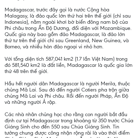
Madagascar, trước đây gọi là nước Cộng hòa
Malagasy, là đảo quốc lớn thứ hai trên thế giới (chỉ sau
Indonesia), nằm ngoài khơi bờ biển đông nam bộ của
Phi châu trong Ấn Độ Dương, đối diện với Mozambique.
Quốc gia này bao gồm đảo Madagascar, là đảo lớn
thứ tư trên thế giới chỉ sau Greenland, New Guinea, và
Borneo, và nhiều hòn đảo ngoại vi nhỏ hơn.
Với tổng diện tích 587,041 km2 (1.7 lần Việt Nam) trong
đó 581,540 km2 là đất liền, Madagascar là quốc gia lớn
thứ 48 trên thế giới.
Hầu hết người dân Madagascar là người Merila, thuộc
chủng Mã Lai. Sau đó đến người Cotiers pha trộn giữa
chủng Mã Lai và Phi châu. Rồi đến người Pháp, Ấn Độ
và những người Ả rập.
Các nhà nhân chủng học cho rằng con người bắt đầu
định cư tại Madagascar trong khoảng từ 350 trước Chúa
Giáng Sinh cho đến 550 sau Chúa Giáng Sinh. Tin
tưởng chung được công nhận rộng rãi là vào thời điểm