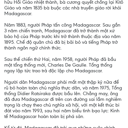
hữu Hồi Giáo nhiệt thành, bà cương quyết chống lại Kitô
Giáo và năm 1835 bà buộc các nhà truyền giáo rời khỏi
Madagascar.
Năm 1883, người Pháp tấn công Madagascar. Sau gần
3 năm chiến tranh, Madagascar đã trở thành một xứ
bảo hộ của Pháp trước khi trở thành thuộc địa vào năm
1895. Chế độ quân chủ đã bị bãi bỏ và tiếng Pháp trở
thành ngôn ngữ chính thức.
Sau thế chiến thứ Hai, năm 1958, người Pháp đã bầu
một tổng thống mới, Charles De Gaulle. Tổng thống
ngay lập tức trao trả độc lập cho Madagascar.
Người dân Madagascar phải mất một thập kỷ nữa để
rũ bỏ hoàn toàn chủ nghĩa thực dân, và năm 1975, Tổng
thống Didier Ratsiraka được bầu lên. Chẳng may, ông
đã đưa Madagascar đi trên con đường sai lầm nghiêm
trọng là chạy theo chủ nghĩa xã hội, với một kết thúc bi
đát vào năm 1993, sau hai năm biểu tình bạo lực: Kinh
tế Madagascar hoàn toàn bị phá sản.
Kể từ đó, Madagascar đã trải qua những cuộc chính