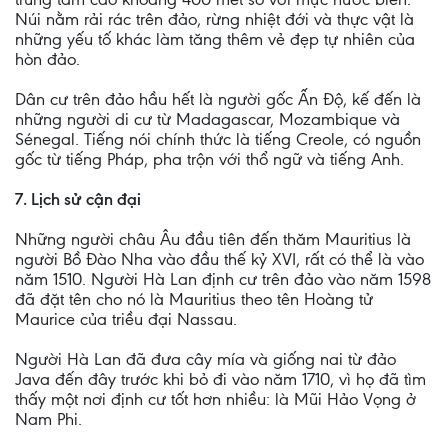
Núi nằm rải rác trên đảo, rừng nhiệt đới và thực vật là
những yếu tố khác làm tăng thêm vẻ đẹp tự nhiên của
hòn đảo.
Dân cư trên đảo hầu hết là người gốc Ấn Độ, kế đến là
những người di cư từ Madagascar, Mozambique và
Sénegal. Tiếng nói chính thức là tiếng Creole, có nguồn
gốc từ tiếng Pháp, pha trộn với thổ ngữ và tiếng Anh.
7. Lịch sử cận đại
Những người châu Âu đầu tiên đến thăm Mauritius là
người Bồ Đào Nha vào đầu thế kỷ XVI, rất có thể là vào
năm 1510. Người Hà Lan định cư trên đảo vào năm 1598
đã đặt tên cho nó là Mauritius theo tên Hoàng tử
Maurice của triều đại Nassau.
Người Hà Lan đã đưa cây mía và giống nai từ đảo
Java đến đây trước khi bỏ đi vào năm 1710, vì họ đã tìm
thấy một nơi định cư tốt hơn nhiều: là Mũi Hảo Vọng ở
Nam Phi.