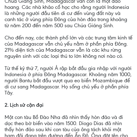
Chúa Giáng Sinh, Madagascar vẫn còn là một đảo
hoang. Các nhà khảo cổ học cho rằng người Indonesia
là những người đầu tiên di cư đến vùng đất này và
canh tác ở vùng phía Đông của hòn đảo trong khoảng
từ năm 200 đến năm 500 sau Chúa Giáng Sinh.
Cho đến nay, các thành phố lớn và các trung tâm kinh tế
của Madagascar vẫn chủ yếu nằm ở phần phía Đông.
21% diện tích của Madagascar vẫn là các khu rừng
nguyên sinh với các loại thú to lớn không nơi nào có.
Từ thế kỷ thứ 7, người Ả rập bắt đầu gia nhập với người
Indonesia ở phía Đông Madagascar. Khoảng năm 1000,
người Bantu bắt đầu vượt qua eo biển Mozambique để
di cư sang Madagascar. Họ sống chủ yếu ở phần phía
Tây.
2. Lịch sử cận đại
Một con tàu Bồ Đào Nha đã nhìn thấy hòn đảo và đi
dọc theo bờ biển vào năm 1500. Diogo Dias đã nhìn
thấy hòn đảo sau khi con tàu của ông tách khỏi một
hạm đội đang trên đường đến Ấn Độ. Ông đặt tên cho