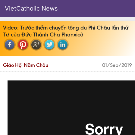
VietCatholic News
Video: Trước thềm chuyến tông du Phi Châu lần thứ
Tư của Đức Thánh Cha Phanxicô
Giáo Hội Năm Châu
01/Sep/2019