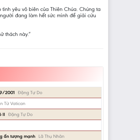
 tình yêu vô biên của Thiên Chúa. Chúng ta
 người đang làm hết sức mình để giải cứu
ử thách này.”
/9/2001
Đặng Tự Do
ìn Từ Vatican
 II
Đặng Tự Do
ng ấn tượng mạnh
Lã Thụ Nhân