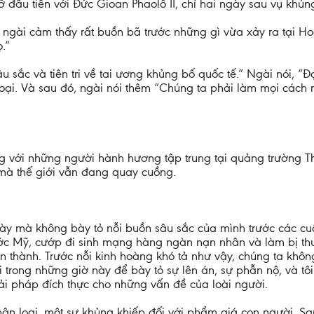
đầu tiên với Đức Gioan Phaolô II, chỉ hai ngày sau vụ khủn
à ngài cảm thấy rất buồn bã trước những gì vừa xảy ra tại Ho
.”
 sắc và tiên tri về tai ương khủng bố quốc tế.” Ngài nói, “Đ
 loại. Và sau đó, ngài nói thêm “Chúng ta phải làm mọi cá
ung với những người hành hương tập trung tại quảng trường T
mà thế giới vẫn đang quay cuồng.
g này mà không bày tỏ nỗi buồn sâu sắc của mình trước các 
ớc Mỹ, cướp đi sinh mạng hàng ngàn nạn nhân và làm bị thư
 thành. Trước nỗi kinh hoàng khó tả như vậy, chúng ta khôn
ói trong những giờ này để bày tỏ sự lên án, sự phẫn nộ, và 
i pháp đích thực cho những vấn đề của loài người.
ân loại, một sự khủng khiếp đối với phẩm giá con người. Sau 