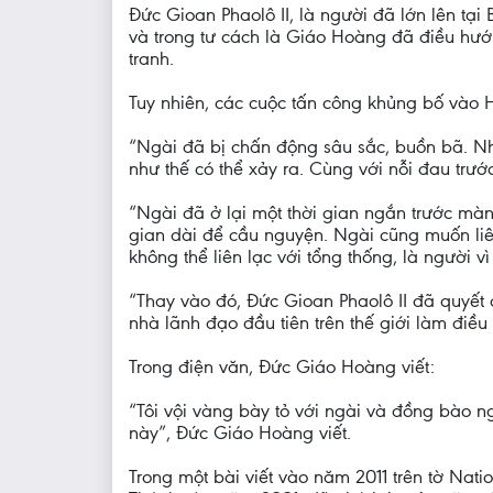
Đức Gioan Phaolô II, là người đã lớn lên tạ
và trong tư cách là Giáo Hoàng đã điều hướn
tranh.
Tuy nhiên, các cuộc tấn công khủng bố vào 
“Ngài đã bị chấn động sâu sắc, buồn bã. Nh
như thế có thể xảy ra. Cùng với nỗi đau trước
“Ngài đã ở lại một thời gian ngắn trước màn
gian dài để cầu nguyện. Ngài cũng muốn liên
không thể liên lạc với tổng thống, là người 
“Thay vào đó, Đức Gioan Phaolô II đã quyết
nhà lãnh đạo đầu tiên trên thế giới làm điều
Trong điện văn, Đức Giáo Hoàng viết:
“Tôi vội vàng bày tỏ với ngài và đồng bào ng
này”, Đức Giáo Hoàng viết.
Trong một bài viết vào năm 2011 trên tờ Nat