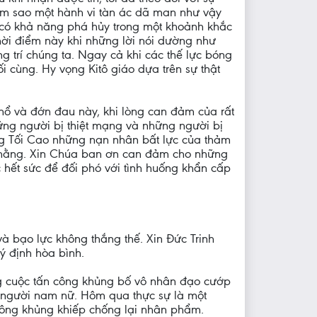
Làm sao một hành vi tàn ác dã man như vậy
, có khả năng phá hủy trong một khoảnh khắc
hời điểm này khi những lời nói dường như
g trí chúng ta. Ngay cả khi các thế lực bóng
i cùng. Hy vọng Kitô giáo dựa trên sự thật
khổ và đớn đau này, khi lòng can đảm của rất
hững người bị thiệt mạng và những người bị
ấng Tối Cao những nạn nhân bất lực của thảm
nh hằng. Xin Chúa ban ơn can đảm cho những
 hết sức để đối phó với tình huống khẩn cấp
à bạo lực không thắng thế. Xin Đức Trinh
ý định hòa bình.
g cuộc tấn công khủng bố vô nhân đạo cướp
g người nam nữ. Hôm qua thực sự là một
 công khủng khiếp chống lại nhân phẩm.