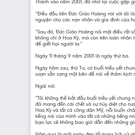
Thánh vào năm 2001, đã nhớ lại cuộc gặp gỡ 
“Điều đầu tiên Đức Giáo Hoàng nói với tôi l
nguyện cho các nạn nhân và gia đình của họ
“Sau đó, Đức Giáo Hoàng nói một điều rất sâu
không chỉ ở Hoa Kỳ, mà còn trên toàn nhân
để giết hại người ta.”
Ngày 11 tháng 9 năm 2001 là ngày thứ ba.
Ngày hôm sau, thứ Tư, có buổi triều yết ch
soạn sẵn sang một bên để nói về thảm kịch 
Ngài nói:
“Tôi không thể bắt đầu buổi triều yết chun
đã mang đến cái chết và sự hủy diệt cho nư
Hoa Kỳ và tất cả công dân Mỹ, nỗi buồn chân
tiếng nói của mình vào tất cả những tiếng n
bạo lực sẽ không bao giờ dẫn đến những giả
Hôm qua là một ngày đen tối trong lịch sử nh