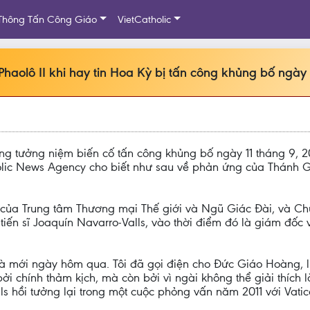
Thông Tấn Công Giáo
VietCatholic
aolô II khi hay tin Hoa Kỳ bị tấn công khủng bố ngày
g tưởng niệm biến cố tấn công khủng bố ngày 11 tháng 9, 200
holic News Agency cho biết như sau về phản ứng của Thánh Gi
 của Trung tâm Thương mại Thế giới và Ngũ Giác Đài, và C
tiến sĩ Joaquín Navarro-Valls, vào thời điểm đó là giám đốc
là mới ngày hôm qua. Tôi đã gọi điện cho Đức Giáo Hoàng, l
ởi chính thảm kịch, mà còn bởi vì ngài không thể giải thích
lls hồi tưởng lại trong một cuộc phỏng vấn năm 2011 với Vatic