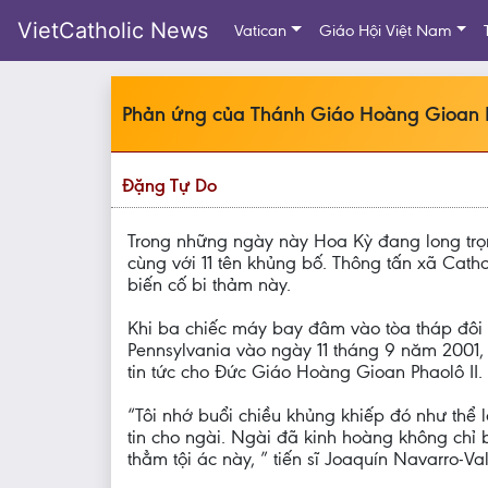
VietCatholic News
Vatican
Giáo Hội Việt Nam
Phản ứng của Thánh Giáo Hoàng Gioan Ph
Đặng Tự Do
Trong những ngày này Hoa Kỳ đang long trọn
cùng với 11 tên khủng bố. Thông tấn xã Cat
biến cố bi thảm này.
Khi ba chiếc máy bay đâm vào tòa tháp đôi
Pennsylvania vào ngày 11 tháng 9 năm 2001, 
tin tức cho Đức Giáo Hoàng Gioan Phaolô II.
“Tôi nhớ buổi chiều khủng khiếp đó như thể 
tin cho ngài. Ngài đã kinh hoàng không chỉ b
thẳm tội ác này, ” tiến sĩ Joaquín Navarro-Va