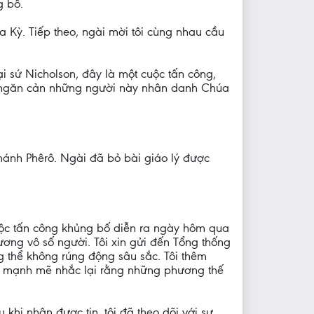
g bố.
a Kỳ. Tiếp theo, ngài mời tôi cùng nhau cầu
ại sứ Nicholson, đây là một cuộc tấn công,
ch ngăn cản những người này nhân danh Chúa
hánh Phêrô. Ngài đã bỏ bài giáo lý được
cuộc tấn công khủng bố diễn ra ngày hôm qua
ơng vô số người. Tôi xin gửi đến Tổng thống
g thể không rúng động sâu sắc. Tôi thêm
tôi mạnh mẽ nhắc lại rằng những phương thế
khi nhận được tin, tôi đã theo dõi với sự