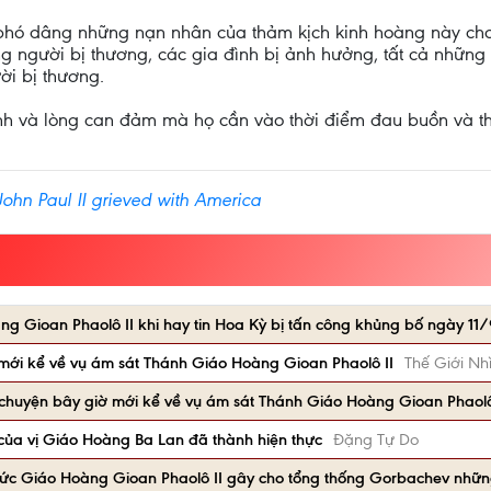
i phó dâng những nạn nhân của thảm kịch kinh hoàng này cho
ng người bị thương, các gia đình bị ảnh hưởng, tất cả những
ời bị thương.
h và lòng can đảm mà họ cần vào thời điểm đau buồn và th
ohn Paul II grieved with America
g Gioan Phaolô II khi hay tin Hoa Kỳ bị tấn công khủng bố ngày 11
mới kể về vụ ám sát Thánh Giáo Hoàng Gioan Phaolô II
Thế Giới Nh
chuyện bây giờ mới kể về vụ ám sát Thánh Giáo Hoàng Gioan Phaolô
của vị Giáo Hoàng Ba Lan đã thành hiện thực
Đặng Tự Do
Đức Giáo Hoàng Gioan Phaolô II gây cho tổng thống Gorbachev nhữ