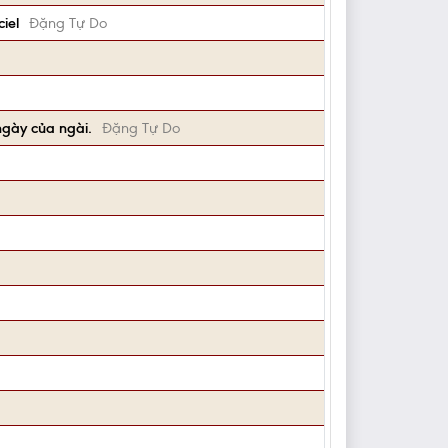
iel
Đặng Tự Do
ngày của ngài.
Đặng Tự Do