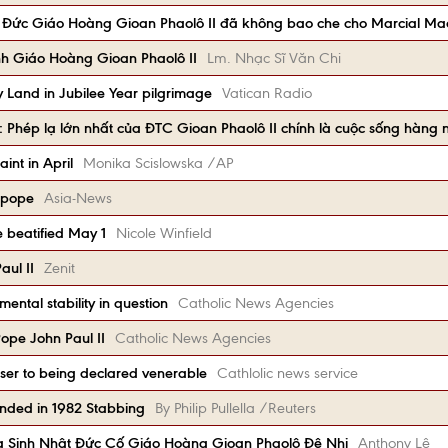
ls: Đức Giáo Hoàng Gioan Phaolô II đã không bao che cho Marcial Mac
h Giáo Hoàng Gioan Phaolô II
Lm. Nhạc Sĩ Văn Chi
ly Land in Jubilee Year pilgrimage
Vatican Radio
s: Phép lạ lớn nhất của ĐTC Gioan Phaolô II chính là cuộc sống hàng 
int in April
Monika Scislowska /AP
h pope
Asia-News
e beatified May 1
Nicole Winfield
aul II
Zenit
mental stability in question
Catholic News Agencies
Pope John Paul II
Catholic News Agencies
ser to being declared venerable
Cathlolic news service
unded in 1982 Stabbing
By Philip Pullella /Reuters
Sinh Nhật Đức Cố Giáo Hoàng Gioan Phaolô Đệ Nhị
Anthony Lê