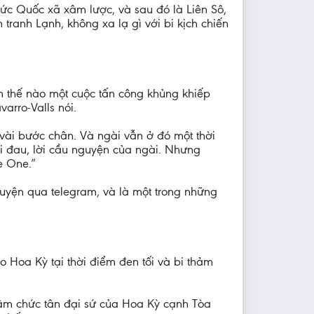
Đức Quốc xã xâm lược, và sau đó là Liên Sô,
tranh Lạnh, không xa lạ gì với bi kịch chiến
m thế nào một cuộc tấn công khủng khiếp
arro-Valls nói.
 vài bước chân. Và ngài vẫn ở đó một thời
ỗi đau, lời cầu nguyện của ngài. Nhưng
e One.”
uyện qua telegram, và là một trong những
o Hoa Kỳ tại thời điểm đen tối và bi thảm
nhậm chức tân đại sứ của Hoa Kỳ cạnh Tòa