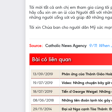
Tôi mời tất cả anh chị em tham gia cùng tô
hãy cầu xin ơn an ủi của Người đối với nhữ
những người sống sót và giúp đỡ những ngư
Tôi xin Chúa ban cho người dân Mỹ sức mạn
Source:
Catholic News Agency
9/11: When J
Bài có liên quan
13/09/2019
Phản ứng của Thánh Giáo Hoàn
19/07/2019
Video: Những chuyện bây giờ 
18/07/2019
Tiến sĩ George Weigel: Những 
08/06/2018
Những tiên đoán lạnh tóc gáy 
29/11/2014
Đại sứ Nga cạnh Tòa Thánh: 