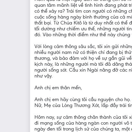
quan tâm mãnh liệt về tình hình đang phát 
có thể xảy ra? Trái tim con người có những
cuộc sống hàng ngày bình thường của cả một
thất bại. Từ Chúa Kitô là từ duy nhất có thể
tối dường như chiếm ưu thế, những người tin 
đó. Vào những thời điểm như thế này chúng 
Với lòng cảm thông sâu sắc, tôi xin gửi nhữ
nhiều người nam nữ có thiện chí đang bị thử
thương, và bảo đảm với họ về sự gần gũi về
kịch này, là những người mà tôi đã dâng th
người sống sót. Cầu xin Ngài nâng đỡ các nh
như vậy.
Anh chị em thân mến,
Anh chị em hãy cùng tôi cầu nguyện cho họ.
Nữ, Mẹ của Lòng Thương Xót, lấp đầy trái t
Hôm nay, sự cảm thông chân thành của tôi 
đi mạng sống của hàng ngàn con người vô tộ
ngày đen tối trong lịch sử của chúng ta, mộ