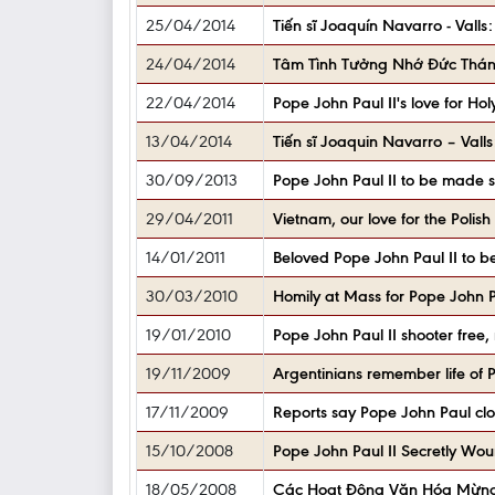
25/04/2014
Tiến sĩ Joaquín Navarro - Val
24/04/2014
Tâm Tình Tưởng Nhớ Đức Thán
22/04/2014
Pope John Paul II's love for Ho
13/04/2014
Tiến sĩ Joaquin Navarro – Vall
30/09/2013
Pope John Paul II to be made sa
29/04/2011
Vietnam, our love for the Polis
14/01/2011
Beloved Pope John Paul II to b
30/03/2010
Homily at Mass for Pope John P
19/01/2010
Pope John Paul II shooter free, 
19/11/2009
Argentinians remember life of 
17/11/2009
Reports say Pope John Paul clo
15/10/2008
Pope John Paul II Secretly Wo
18/05/2008
Các Hoạt Động Văn Hóa Mừng 