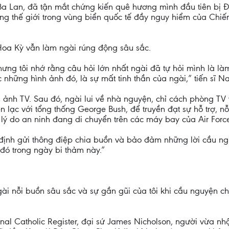
i Ba Lan, đã tận mắt chứng kiến quê hương mình đầu tiên bị 
g thế giới trong vùng biển quốc tế đầy nguy hiểm của Chiến 
Hoa Kỳ vẫn làm ngài rúng động sâu sắc.
ưng tôi nhớ rằng câu hỏi lớn nhất ngài đã tự hỏi mình là là
 những hình ảnh đó, là sự mất tinh thần của ngài,” tiến sĩ Nav
 ảnh TV. Sau đó, ngài lui về nhà nguyện, chỉ cách phòng TV
 lạc với tổng thống George Bush, để truyền đạt sự hỗ trợ, n
vì lý do an ninh đang di chuyển trên các máy bay của Air Forc
 định gửi thông điệp chia buồn và bảo đảm những lời cầu ng
 đó trong ngày bi thảm này.”
ài nỗi buồn sâu sắc và sự gần gũi của tôi khi cầu nguyện ch
ional Catholic Register, đại sứ James Nicholson, người vừa 