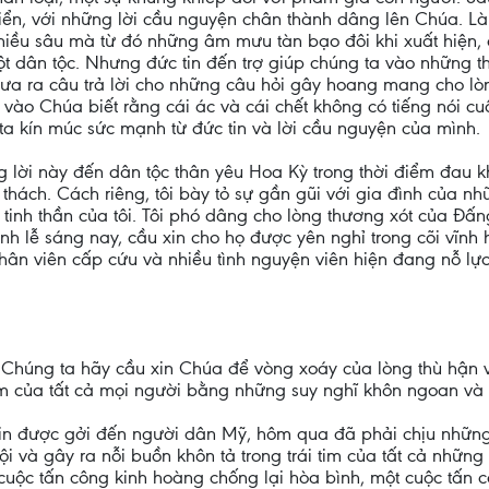
triển, với những lời cầu nguyện chân thành dâng lên Chúa. 
 chiều sâu mà từ đó những âm mưu tàn bạo đôi khi xuất hiện
 dân tộc. Nhưng đức tin đến trợ giúp chúng ta vào những t
 đưa ra câu trả lời cho những câu hỏi gây hoang mang cho lòn
vào Chúa biết rằng cái ác và cái chết không có tiếng nói cuố
ta kín múc sức mạnh từ đức tin và lời cầu nguyện của mình.
ng lời này đến dân tộc thân yêu Hoa Kỳ trong thời điểm đau 
 thách. Cách riêng, tôi bày tỏ sự gần gũi với gia đình của n
 tinh thần của tôi. Tôi phó dâng cho lòng thương xót của Đ
ánh lễ sáng nay, cầu xin cho họ được yên nghỉ trong cõi vĩ
ân viên cấp cứu và nhiều tình nguyện viên hiện đang nỗ lực
 Chúng ta hãy cầu xin Chúa để vòng xoáy của lòng thù hận v
im của tất cả mọi người bằng những suy nghĩ khôn ngoan và 
xin được gởi đến người dân Mỹ, hôm qua đã phải chịu nhữn
i và gây ra nỗi buồn khôn tả trong trái tim của tất cả nhữn
t cuộc tấn công kinh hoàng chống lại hòa bình, một cuộc tấn