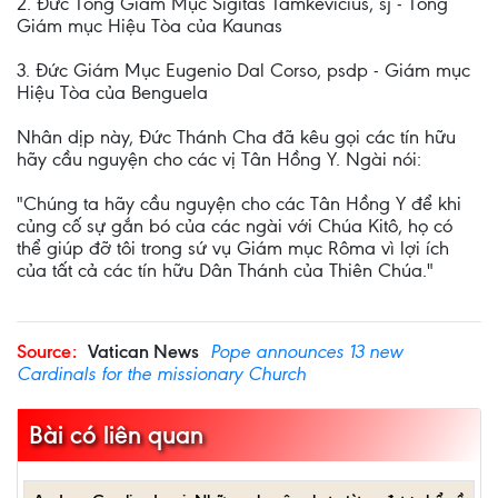
2. Đức Tổng Giám Mục Sigitas Tamkevicius, sj - Tổng
Giám mục Hiệu Tòa của Kaunas
3. Đức Giám Mục Eugenio Dal Corso, psdp - Giám mục
Hiệu Tòa của Benguela
Nhân dịp này, Đức Thánh Cha đã kêu gọi các tín hữu
hãy cầu nguyện cho các vị Tân Hồng Y. Ngài nói:
"Chúng ta hãy cầu nguyện cho các Tân Hồng Y để khi
củng cố sự gắn bó của các ngài với Chúa Kitô, họ có
thể giúp đỡ tôi trong sứ vụ Giám mục Rôma vì lợi ích
của tất cả các tín hữu Dân Thánh của Thiên Chúa."
Source:
Vatican News
Pope announces 13 new
Cardinals for the missionary Church
Bài có liên quan