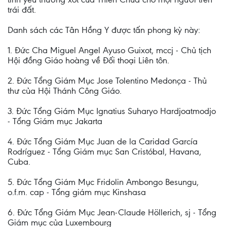
trái đất.
Danh sách các Tân Hồng Y được tấn phong kỳ này:
1. Đức Cha Miguel Angel Ayuso Guixot, mccj - Chủ tịch
Hội đồng Giáo hoàng về Đối thoại Liên tôn.
2. Đức Tổng Giám Mục Jose Tolentino Medonça - Thủ
thư của Hội Thánh Công Giáo.
3. Đức Tổng Giám Mục Ignatius Suharyo Hardjoatmodjo
- Tổng Giám mục Jakarta
4. Đức Tổng Giám Mục Juan de la Caridad García
Rodríguez - Tổng Giám mục San Cristóbal, Havana,
Cuba.
5. Đức Tổng Giám Mục Fridolin Ambongo Besungu,
o.f.m. cap - Tổng giám mục Kinshasa
6. Đức Tổng Giám Mục Jean-Claude Höllerich, sj - Tổng
Giám mục của Luxembourg