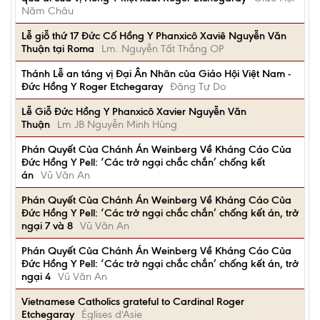
Năm Châu
Lễ giỗ thứ 17 Đức Cố Hồng Y Phanxicô Xaviê Nguyễn Văn
Thuận tại Roma
Lm. Nguyễn Tất Thắng OP
Thánh Lễ an táng vị Đại Ân Nhân của Giáo Hội Việt Nam -
Đức Hồng Y Roger Etchegaray
Đặng Tự Do
Lễ Giỗ Đức Hồng Y Phanxicô Xavier Nguyễn Văn
Thuận
Lm JB Nguyễn Minh Hùng
Phán Quyết Của Chánh Án Weinberg Về Kháng Cáo Của
Đức Hồng Y Pell: ‘Các trở ngại chắc chắn’ chống kết
án
Vũ Văn An
Phán Quyết Của Chánh Án Weinberg Về Kháng Cáo Của
Đức Hồng Y Pell: ‘Các trở ngại chắc chắn’ chống kết án, trở
ngại 7 và 8
Vũ Văn An
Phán Quyết Của Chánh Án Weinberg Về Kháng Cáo Của
Đức Hồng Y Pell: ‘Các trở ngại chắc chắn’ chống kết án, trở
ngại 4
Vũ Văn An
Vietnamese Catholics grateful to Cardinal Roger
Etchegaray
Églises d'Asie