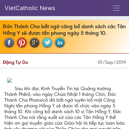
VietCatholic News
Đức Thánh Cha bất ngờ công bố danh sách các Tân
Hồng Y sẽ được tấn phong ngày 5 tháng 10.
Đặng Tự Do
01/Sep/2019
Sau khi đọc Kinh Truyền Tin tại Quảng trường
Thánh Phêrô, vào ngày Chúa Nhật 1 tháng Chín, Đức
Thánh Cha Phanxicô đã bất ngờ tuyên bố một Công
Nghị tấn phong Hồng Y sẽ được tổ chức vào ngày 5
tháng 10. Khi công bố danh sách 10 vị Tân Hồng Y, Đức
Thánh Cha nói rằng xuất xứ của các Tân Hồng Y thể
hiện ơn gọi truyền giáo của Giáo hội là tiếp tục loan báo
tình yêu thương xót của Thiên Chúa cho mọi người trên