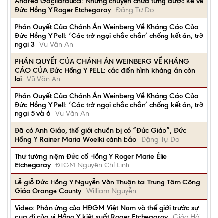
Andrea Gagliarducci: Những chuyện chưa từng được kể về
Đức Hồng Y Roger Etchegaray
Đặng Tự Do
Phán Quyết Của Chánh Án Weinberg Về Kháng Cáo Của
Đức Hồng Y Pell: ‘Các trở ngại chắc chắn’ chống kết án, trở
ngại 3
Vũ Văn An
PHÁN QUYẾT CỦA CHÁNH ÁN WEINBERG VỀ KHÁNG
CÁO CỦA Đức Hồng Y PELL: các điển hình kháng án còn
lại
Vũ Văn An
Phán Quyết Của Chánh Án Weinberg Về Kháng Cáo Của
Đức Hồng Y Pell: ‘Các trở ngại chắc chắn’ chống kết án, trở
ngại 5 và 6
Vũ Văn An
Đã có Anh Giáo, thế giới chuẩn bị có “Đức Giáo”, Đức
Hồng Y Rainer Maria Woelki cảnh báo
Đặng Tự Do
Thư tưởng niệm Đức cố Hồng Y Roger Marie Élie
Etchegaray
ĐTGM Nguyễn Chí Linh
Lễ giỗ Đức Hồng Y Nguyễn Văn Thuận tại Trung Tâm Công
Giáo Orange County
William Nguyễn
Video: Phản ứng của HĐGM Việt Nam và thế giới trước sự
qua đi của vị Hồng Y kiệt xuất Roger Etchegaray
Giáo Hội