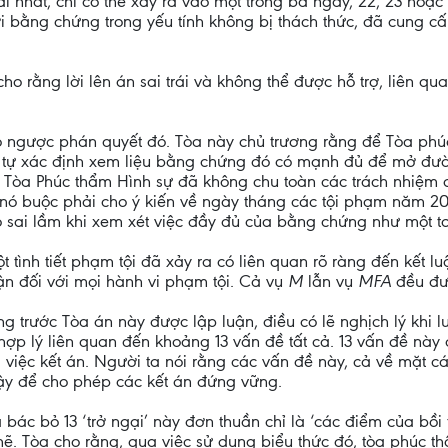
ãi nhất, chỉ có thể xảy ra vào một trong ba ngày, 22, 23 ho
i bằng chứng trong yếu tính không bị thách thức, đã cung 
o rằng lời lên án sai trái và không thể được hỗ trợ, liên 
ảo ngược phán quyết đó. Tòa này chủ trương rằng để Tòa ph
 tự xác định xem liệu bằng chứng đó có mạnh đủ để mở đườ
i. Tòa Phúc thẩm Hình sự đã không chu toàn các trách nhiệm
 nó buộc phải cho ý kiến về ngày tháng các tội phạm năm 2
 sai lầm khi xem xét việc đầy đủ của bằng chứng như một t
t tình tiết phạm tội đã xảy ra có liên quan rõ ràng đến kết lu
n đối với mọi hành vi phạm tội. Cả vụ
M
lẫn vụ
MFA
đều đượ
g trước Tòa án này được lập luận, điều có lẽ nghịch lý khi 
 hợp lý liên quan đến khoảng 13 vấn đề tất cả. 13 vấn đề nà
i việc kết án. Người ta nói rằng các vấn đề này, cả về mặt 
cậy để cho phép các kết án đứng vững.
 bác bỏ 13 ‘trở ngại’ này đơn thuần chỉ là ‘các điểm của bồ
ẽ. Tòa cho rằng, qua việc sử dụng biểu thức đó, tòa phúc t