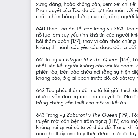
xứng đáng, hoặc không cần, xem xét chi tiết.
Phán quyết của Tòa đó đã tự thỏa mãn với việ
chấp nhận bằng chứng của cô, rằng người k
640 Theo Tòa án Tối cao trong vụ
SKA
, Tòa 
nỗ lực làm suy yếu tính khả tín của người kh
bồi thẩm đoàn [177], thay vì cân nhắc chún
không thi hành các yêu cầu được đặt ra bởi
641 Trong vụ
Fitzgerald v The Queen
[178], 
nhất liên kết người kháng cáo với tội phạm l
phiên tòa, bên bào chữa nói rằng sự hiện di
kháng cáo, ở giai đoạn trước đó, có bắt ta
642 Tòa phúc thẩm đã mô tả lời giải thích đó
nhưng vẫn đảo ngược phán quyết đó. Nó đ
bằng chứng cần thiết cho một vụ kết án.
643 Trong vụ
Zaburoni v The Queen
[179], T
truyền một căn bệnh trầm trọng (HIV) cho mộ
không nói gì với cô ta về điều đó. Trong kh
nào cho thấy ông ta ý thức được mức độ lâ