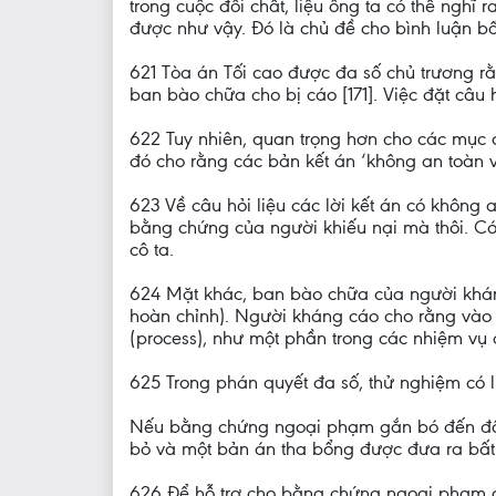
trong cuộc đối chất, liệu ông ta có thể nghĩ
được như vậy. Đó là chủ đề cho bình luận bất
621 Tòa án Tối cao được đa số chủ trương r
ban bào chữa cho bị cáo [171]. Việc đặt câu
622 Tuy nhiên, quan trọng hơn cho các mục đ
đó cho rằng các bản kết án ‘không an toàn v
623 Về câu hỏi liệu các lời kết án có không
bằng chứng của người khiếu nại mà thôi. Có
cô ta.
624 Mặt khác, ban bào chữa của người khá
hoàn chỉnh). Người kháng cáo cho rằng vào n
(process), như một phần trong các nhiệm vụ c
625 Trong phán quyết đa số, thử nghiệm có l
Nếu bằng chứng ngoại phạm gắn bó đến độ gây 
bỏ và một bản án tha bổng được đưa ra bất 
626 Để hỗ trợ cho bằng chứng ngoại phạm của