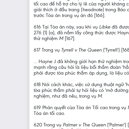
tối cao để hỗ trợ cho lý lẽ của người kháng
giải thích ở đầu trang (headnote) trong Báo 
trước Tòa án trong vụ án đó [166].
616 Tại Tòa án này, sau khi vụ
Libke
đã được 
276 (1) (a), đã nắm lấy công thức được Hay
thử nghiệm
M
[167].
617 Trong vụ
Tyrrell v The Queen
('Tyrrell') 
... Hayne J đã không giới hạn thử nghiệm tr
mạnh rằng câu hỏi là liệu bồi thẩm đoàn 'hẳ
phải được tòa phúc thẩm áp dụng, là liệu c
618 Nói cách khác, việc sử dụng thuật ngữ 'h
tòa phúc thẩm phải tự hỏi liệu có 'mở đường
nghiệm, như đã nêu, trong vụ
M
.
619 Phán quyết của Tòa án Tối cao trong vụ
Tòa án tối cao.
620 Trong vụ
Palmer v The Queen
('Palmer')