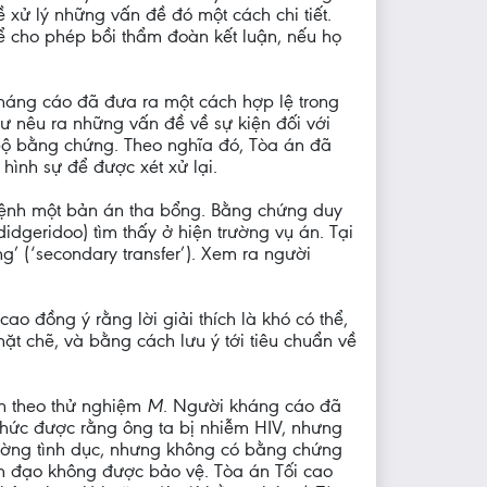
 xử lý những vấn đề đó một cách chi tiết.
 để cho phép bồi thẩm đoàn kết luận, nếu họ
áng cáo đã đưa ra một cách hợp lệ trong
hư nêu ra những vấn đề về sự kiện đối với
 bộ bằng chứng. Theo nghĩa đó, Tòa án đã
hình sự để được xét xử lại.
a lệnh một bản án tha bổng. Bằng chứng duy
idgeridoo) tìm thấy ở hiện trường vụ án. Tại
’ (‘secondary transfer’). Xem ra người
ao đồng ý rằng lời giải thích là khó có thể,
ặt chẽ, và bằng cách lưu ý tới tiêu chuẩn về
ân theo thử nghiệm
M
. Người kháng cáo đã
 thức được rằng ông ta bị nhiễm HIV, nhưng
 đường tình dục, nhưng không có bằng chứng
m đạo không được bảo vệ. Tòa án Tối cao