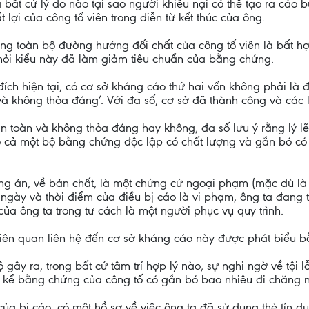
 ra bất cứ lý do nào tại sao người khiếu nại có thể tạo ra cá
 lợi của công tố viên trong diễn từ kết thúc của ông.
ằng toàn bộ đường hướng đối chất của công tố viên là bất hợ
 hỏi kiểu này đã làm giảm tiêu chuẩn của bằng chứng.
ích hiện tại, có cơ sở kháng cáo thứ hai vốn không phải là 
à không thỏa đáng’. Với đa số, cơ sở đã thành công và các 
 an toàn và không thỏa đáng hay không, đa số lưu ý rằng lý 
 cả một bộ bằng chứng độc lập có chất lượng và gắn bó có t
ng án, về bản chất, là một chứng cứ ngoại phạm (mặc dù l
gày và thời điểm của điều bị cáo là vi phạm, ông ta đang th
ủa ông ta trong tư cách là một người phục vụ quy trình.
iên quan liên hệ đến cơ sở kháng cáo này được phát biểu bằ
ra, trong bất cứ tâm trí hợp lý nào, sự nghi ngờ về tội lỗi
kể bằng chứng của công tố có gắn bó bao nhiêu đi chăng nữ
 bị cáo, có một hồ sơ về việc ông ta đã sử dụng thẻ tín dụn