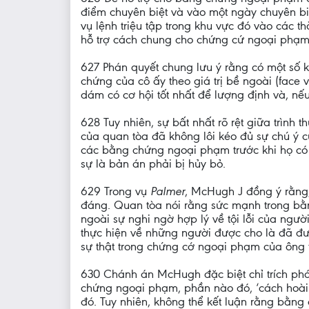
điểm chuyên biệt và vào một ngày chuyên bi
vụ lệnh triệu tập trong khu vực đó vào các 
hỗ trợ cách chung cho chứng cứ ngoại phạm 
627 Phán quyết chung lưu ý rằng có một số k
chứng của cô ấy theo giá trị bề ngoài (face
dám có cơ hội tốt nhất để lượng định và, nếu
628 Tuy nhiên, sự bất nhất rõ rệt giữa trìn
của quan tòa đã không lôi kéo đủ sự chú ý c
các bằng chứng ngoại phạm trước khi họ có t
sự là bản án phải bị hủy bỏ.
629 Trong vụ
Palmer
, McHugh J đồng ý rằng
đáng. Quan tòa nói rằng sức mạnh trong b
ngoài sự nghi ngờ hợp lý về tội lỗi của ngư
thực hiện về những người được cho là đã đư
sự thật trong chứng cớ ngoại phạm của ông 
630 Chánh án McHugh đặc biệt chỉ trích phá
chứng ngoại phạm, phần nào đó, ‘cách hoài n
đó. Tuy nhiên, không thể kết luận rằng bằng