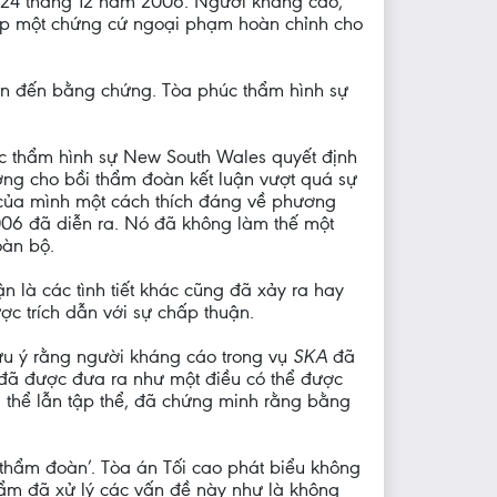
ặc 24 tháng 12 năm 2006. Người kháng cáo,
cấp một chứng cứ ngoại phạm hoàn chỉnh cho
quan đến bằng chứng. Tòa phúc thẩm hình sự
úc thẩm hình sự New South Wales quyết định
ng cho bồi thẩm đoàn kết luận vượt quá sự
 của mình một cách thích đáng về phương
006 đã diễn ra. Nó đã không làm thế một
oàn bộ.
ận là các tình tiết khác cũng đã xảy ra hay
c trích dẫn với sự chấp thuận.
lưu ý rằng người kháng cáo trong vụ
SKA
đã
y đã được đưa ra như một điều có thể được
cá thể lẫn tập thể, đã chứng minh rằng bằng
i thẩm đoàn’. Tòa án Tối cao phát biểu không
hẩm đã xử lý các vấn đề này như là không