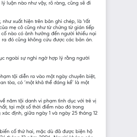
 lý luận nào như vậy, rõ ràng, cũng sẽ đi
, như xuất hiện trên bản ghi chép, là 'rất
của mẹ cô cũng như từ chứng từ gián tiếp
ến cố nào có ảnh hưởng đến người khiếu nại
á ra đó cũng không cứu được các bản án.
c ngoài sự nghi ngờ hợp lý rằng người
phạm tội diễn ra vào một ngày chuyên biệt,
an tòa, có ‘một khả thể đáng kể’ là một
về năm tội danh vi phạm tình dục với trẻ vị
ất, tại một số thời điểm nào đó trong
 xác định, giữa ngày 1 và ngày 25 tháng 12
biến cố thứ hai, mặc dù đã được biện hộ