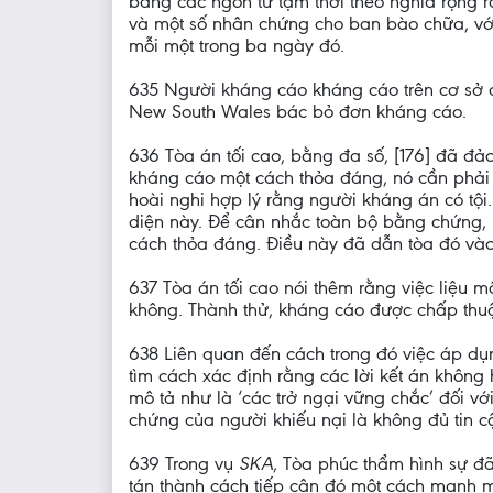
bằng các ngôn từ tạm thời theo nghĩa rộng r
và một số nhân chứng cho ban bào chữa, vớ
mỗi một trong ba ngày đó.
635 Người kháng cáo kháng cáo trên cơ sở ch
New South Wales bác bỏ đơn kháng cáo.
636 Tòa án tối cao, bằng đa số, [176] đã đ
kháng cáo một cách thỏa đáng, nó cần phải
hoài nghi hợp lý rằng người kháng án có tộ
diện này. Để cân nhắc toàn bộ bằng chứng,
cách thỏa đáng. Điều này đã dẫn tòa đó vào
637 Tòa án tối cao nói thêm rằng việc liệu mộ
không. Thành thử, kháng cáo được chấp thuậ
638 Liên quan đến cách trong đó việc áp dụn
tìm cách xác định rằng các lời kết án không
mô tả như là ‘các trở ngại vững chắc’ đối vớ
chứng của người khiếu nại là không đủ tin 
639 Trong vụ
SKA
, Tòa phúc thẩm hình sự đã
tán thành cách tiếp cận đó một cách mạnh m