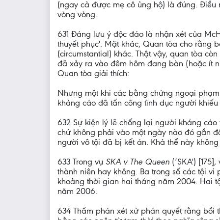
(ngay cả được mẹ cô ủng hộ) là đúng. Điều nà
vòng vòng.
631 Đáng lưu ý độc đáo là nhận xét của Mc
thuyết phục'. Mặt khác, Quan tòa cho rằng 
(circumstantial) khác. Thật vậy, quan tòa c
đã xảy ra vào đêm hôm đang bàn (hoặc ít n
Quan tòa giải thích:
Nhưng một khi các bằng chứng ngoại phạm đ
kháng cáo đã tấn công tình dục người khiếu 
632 Sự kiện lý lẽ chống lại người kháng cáo
chứ không phải vào một ngày nào đó gần đấy,
người vô tội đã bị kết án. Khả thể này không
633 Trong vụ
SKA v The Queen
(‘SKA') [175]
thành niên hay không. Ba trong số các tội v
khoảng thời gian hai tháng năm 2004. Hai tộ
năm 2006.
634 Thẩm phán xét xử phán quyết rằng bồi t