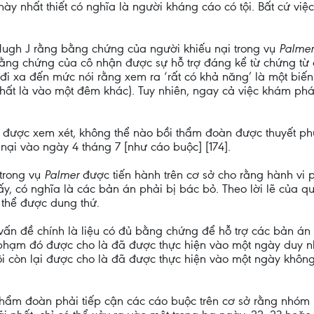
y nhất thiết có nghĩa là người kháng cáo có tội. Bất cứ việc
Hugh J rằng bằng chứng của người khiếu nại trong vụ
Palmer
bằng chứng của cô nhận được sự hỗ trợ đáng kể từ chứng từ 
òn đi xa đến mức nói rằng xem ra ‘rất có khả năng’ là một bi
hất là vào một đêm khác). Tuy nhiên, ngay cả việc khám ph
ược xem xét, không thể nào bồi thẩm đoàn được thuyết phụ
nại vào ngày 4 tháng 7 [như cáo buộc] [174].
 trong vụ
Palmer
được tiến hành trên cơ sở cho rằng hành vi 
 có nghĩa là các bản án phải bị bác bỏ. Theo lời lẽ của qu
 thể được dung thứ.
, vấn đề chính là liệu có đủ bằng chứng để hỗ trợ các bản án 
i phạm đó được cho là đã được thực hiện vào một ngày duy nh
i còn lại được cho là đã được thực hiện vào một ngày không
hẩm đoàn phải tiếp cận các cáo buộc trên cơ sở rằng nhóm 