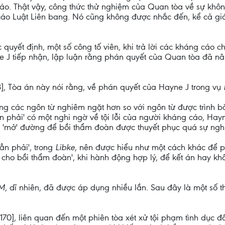
 cáo. Thật vậy, công thức thử nghiệm của Quan tòa về sự kh
cáo Luật Liên bang. Nó cũng không được nhắc đến, kể cả gián 
quyết định, một số công tố viên, khi trả lời các kháng cáo ch
ne J tiếp nhận, lập luận rằng phán quyết của Quan tòa đã 
[168], Tòa án này nói rằng, về phán quyết của Hayne J trong vụ
ong các ngôn từ nghiêm ngặt hơn so với ngôn từ được trình b
n phải' có một nghi ngờ về tội lỗi của người kháng cáo, Ha
ó 'mở' đường để bồi thẩm đoàn được thuyết phục quá sự nghi
ẳn phải', trong
Libke
, nên được hiểu như một cách khác để ph
 cho bồi thẩm đoàn', khi hành động hợp lý, để kết án hay khô
M
, dĩ nhiên, đã được áp dụng nhiều lần. Sau đây là một số 
 [170], liên quan đến một phiên tòa xét xử tội phạm tình dục đố