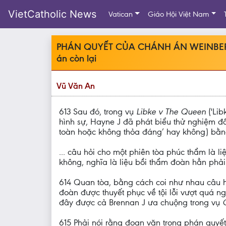
VietCatholic News
Vatican
Giáo Hội Việt Nam
PHÁN QUYẾT CỦA CHÁNH ÁN WEINBERG 
án còn lại
Vũ Văn An
613 Sau đó, trong vụ
Libke v The Queen
('Lib
hình sự, Hayne J đã phát biểu thử nghiệm đố
toàn hoặc không thỏa đáng’ hay không) bằng
... câu hỏi cho một phiên tòa phúc thẩm là 
không, nghĩa là liệu bồi thẩm đoàn hẳn phải 
614 Quan tòa, bằng cách coi như nhau câu hỏ
đoàn được thuyết phục về tội lỗi vượt quá n
đây được cả Brennan J ưa chuộng trong vụ
615 Phải nói rằng đoạn văn trong phán quyế