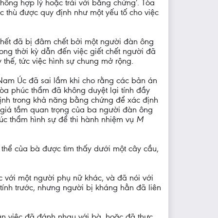
không hợp lý hoặc trái với bằng chứng’. Tòa
 thù được quy định như một yếu tố cho việc
 chết đã bị đâm chết bởi một người đàn ông
rong thời kỳ dẫn đến việc giết chết người đã
 thế, tức việc hình sự chung mở rộng.
 Nam Úc đã sai lầm khi cho rằng các bản án
tòa phúc thẩm đã không duyệt lại tính đầy
định trong khả năng bằng chứng để xác định
 giá tầm quan trọng của ba người đàn ông
húc thẩm hình sự để thi hành nhiệm vụ
M
hi thể của bà được tìm thấy dưới một cây cầu,
dục với một người phụ nữ khác, và đã nói với
tính trước, nhưng người bị kháng hẳn đã liên
n việc đã đánh nhau với bà, hoặc đã thực