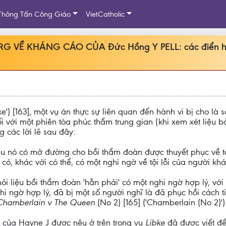
Thông Tấn Công Giáo
VietCatholic
VỀ KHÁNG CÁO CỦA Đức Hồng Y PELL: các điển h
ke') [163], một vụ án thực sự liên quan đến hành vi bị cho là sa
i với một phiên tòa phúc thẩm trung gian (khi xem xét liệu
 các lời lẽ sau đây:
liệu nó có mở đường cho bồi thẩm đoàn được thuyết phục về tộ
có, khác với có thể, có một nghi ngờ về tội lỗi của người khá
i liệu bồi thẩm đoàn 'hẳn phải' có một nghi ngờ hợp lý, với
ghi ngờ hợp lý, đã bị một số người nghĩ là đã phục hồi cách
Chamberlain v The Queen
(No 2) [165] ('Chamberlain (No 2)
t của Hayne J được nêu ở trên trong vụ
Libke
đã được viết để 