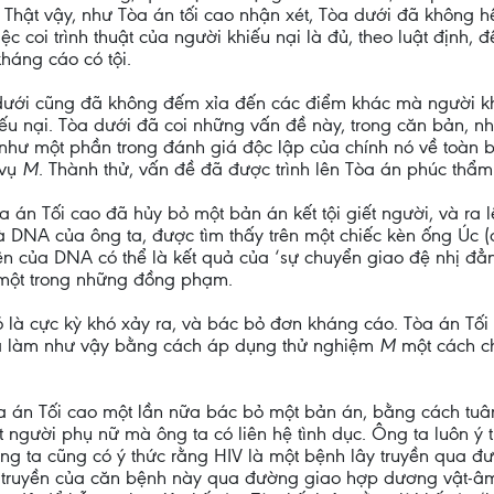
 Thật vậy, như Tòa án tối cao nhận xét, Tòa dưới đã không hề
c coi trình thuật của người khiếu nại là đủ, theo luật định,
háng cáo có tội.
dưới cũng đã không đếm xỉa đến các điểm khác mà người kh
iếu nại. Tòa dưới đã coi những vấn đề này, trong căn bản, n
g như một phần trong đánh giá độc lập của chính nó về toàn
 vụ
M
. Thành thử, vấn đề đã được trình lên Tòa án phúc thẩm 
Tòa án Tối cao đã hủy bỏ một bản án kết tội giết người, và r
à DNA của ông ta, được tìm thấy trên một chiếc kèn ống Úc (d
ện của DNA có thể là kết quả của ‘sự chuyển giao đệ nhị đẳng
y một trong những đồng phạm.
 là cực kỳ khó xảy ra, và bác bỏ đơn kháng cáo. Tòa án Tối c
ã làm như vậy bằng cách áp dụng thử nghiệm
M
một cách ch
òa án Tối cao một lần nữa bác bỏ một bản án, bằng cách tu
t người phụ nữ mà ông ta có liên hệ tình dục. Ông ta luôn ý
i ông ta cũng có ý thức rằng HIV là một bệnh lây truyền qua
y truyền của căn bệnh này qua đường giao hợp dương vật-â