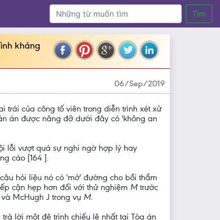
Tìm
ình kháng
06/Sep/2019
i trái của công tố viên trong diễn trình xét xử
 bản án được nâng đỡ dưới đây có 'không an
i lỗi vượt quá sự nghi ngờ hợp lý hay
ng cáo [164 ].
 câu hỏi liệu nó có 'mở' đường cho bồi thẩm
 tiếp cận hẹp hơn đối với thử nghiệm
M
trước
') và McHugh J trong vụ
M
.
trả lời một đệ trình chiếu lệ nhất tại Tòa án