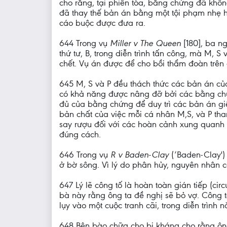
cho rằng, tại phiên tòa, bằng chứng đã không
đã thay thế bản án bằng một tội phạm nhẹ 
cáo buộc được đưa ra.
644 Trong vụ
Miller v The Queen
[180], ba n
thứ tư, B, trong diễn trình tấn công, mà M, 
chết. Vụ án được để cho bồi thẩm đoàn trên 
645 M, S và P đều thách thức các bản án củ
có khả năng được nâng đỡ bởi các bằng chứng
đủ của bằng chứng để duy trì các bản án gi
bản chất của việc mỗi cá nhân M,S, và P th
say rượu đối với các hoàn cảnh xung quanh k
đúng cách.
646 Trong vụ
R v Baden-Clay
(‘Baden-Clay') 
ở bờ sông. Vì lý do phân hủy, nguyên nhân c
647 Lý lẽ công tố là hoàn toàn gián tiếp (cir
bà này rằng ông ta đề nghị sẽ bỏ vợ. Công t
lụy vào một cuộc tranh cãi, trong diễn trình n
648 Bên bào chữa cho bị kháng cho rằng ông