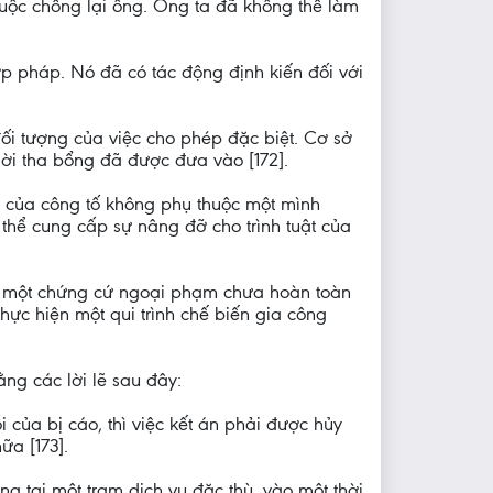
o buộc chống lại ông. Ông ta đã không thể làm
p pháp. Nó đã có tác động định kiến đối với
đối tượng của việc cho phép đặc biệt. Cơ sở
lời tha bổng đã được đưa vào [172].
lẽ của công tố không phụ thuộc một mình
hể cung cấp sự nâng đỡ cho trình tuật của
à một chứng cứ ngoại phạm chưa hoàn toàn
ực hiện một qui trình chế biến gia công
ng các lời lẽ sau đây:
 của bị cáo, thì việc kết án phải được hủy
a [173].
g tại một trạm dịch vụ đặc thù, vào một thời