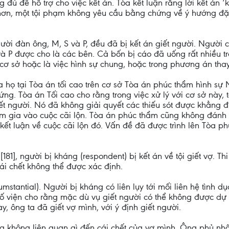
 đủ để hỗ trợ cho việc kết án. Tòa kết luận rằng lời kết án ‘
hơn, một tội phạm không yêu cầu bằng chứng về ý hướng đặc
gười đàn ông, M, S và P, đều đã bị kết án giết người. Người
S và P được cho là các bên. Cả bốn bị cáo đã uống rất nhiều t
cơ sở hoặc là việc hình sự chung, hoặc trong phương án thay
a họ tại Tòa án tối cao trên cơ sở Tòa án phúc thẩm hình sự
. Tòa án Tối cao cho rằng trong việc xử lý với cơ sở này, 
ết người. Nó đã không giải quyết các thiếu sót được khẳng 
am gia vào cuộc cãi lộn. Tòa án phúc thẩm cũng không đánh
ết luận về cuộc cãi lộn đó. Vấn đề đã được trình lên Tòa p
[181], người bị kháng (respondent) bị kết án về tội giết vợ. T
ái chết không thể được xác định.
cumstantial). Người bị kháng có liên lụy tới mối liên hệ tình 
ố viện cho rằng mặc dù vụ giết người có thể không được dự 
ày, ông ta đã giết vợ mình, với ý định giết người.
 không liên quan gì đến cái chết của vợ mình. Ông phủ nhậ