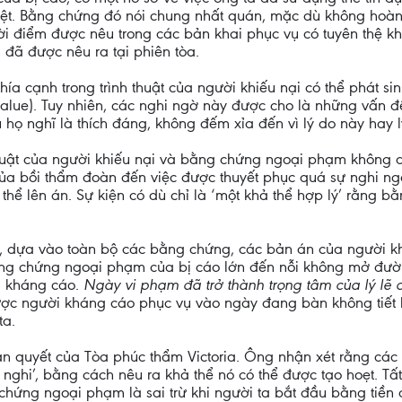
ệt. Bằng chứng đó nói chung nhất quán, mặc dù không hoàn t
thời điểm được nêu trong các bản khai phục vụ có tuyên thệ k
đã được nêu ra tại phiên tòa.
hía cạnh trong trình thuật của người khiếu nại có thể phát s
 value). Tuy nhiên, các nghi ngờ này được cho là những vấn
 họ nghĩ là thích đáng, không đếm xỉa đến vì lý do này hay l
h thuật của người khiếu nại và bằng chứng ngoại phạm không d
ủa bồi thẩm đoàn đến việc được thuyết phục quá sự nghi ngờ
hể lên án. Sự kiện có dù chỉ là ‘một khả thể hợp lý’ rằng b
, dựa vào toàn bộ các bằng chứng, các bản án của người k
ằng chứng ngoại phạm của bị cáo lớn đến nỗi không mở đườ
ời kháng cáo.
Ngày vi phạm đã trở thành trọng tâm của lý lẽ 
ợc người kháng cáo phục vụ vào ngày đang bàn không tiết l
ta.
n quyết của Tòa phúc thẩm Victoria. Ông nhận xét rằng các
ghi’, bằng cách nêu ra khả thể nó có thể được tạo hoẹt. Tất
 chứng ngoại phạm là sai trừ khi người ta bắt đầu bằng tiền