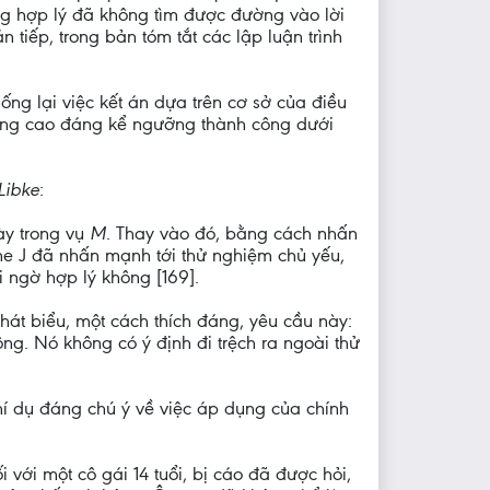
ông hợp lý đã không tìm được đường vào lời
tiếp, trong bản tóm tắt các lập luận trình
ống lại việc kết án dựa trên cơ sở của điều
nâng cao đáng kể ngưỡng thành công dưới
Libke
:
ày trong vụ
M
. Thay vào đó, bằng cách nhấn
yne J đã nhấn mạnh tới thử nghiệm chủ yếu,
 ngờ hợp lý không [169].
át biểu, một cách thích đáng, yêu cầu này:
ng. Nó không có ý định đi trệch ra ngoài thử
thí dụ đáng chú ý về việc áp dụng của chính
i với một cô gái 14 tuổi, bị cáo đã được hỏi,